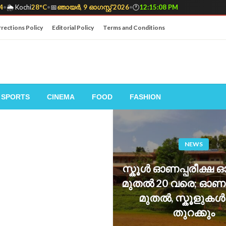
4
•
🌦️ Kochi
28°C
•
📅
ഞായർ, 9 ഓഗസ്റ്റ് 2026
•
🕐
12:15:10 PM
rections Policy
Editorial Policy
Terms and Conditions
SPORTS
CINEMA
FOOD
FASHION
NEWS
സ്കൂൾ ഓണപ്പരീക്ഷ ഓഗസ
മുതൽ 20 വരെ; ഓണ
മുതൽ, സ്കൂളുകൾ 
തുറക്കും