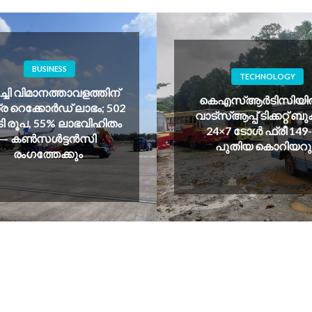
TECHNOLOGY
വളത്തിന്
കെഎസ്ആർടിസിയിൽ AI
ലാഭം; 502
വാട്സ്ആപ്പ് ടിക്കറ്റ് ബുക്കിങ്;
ാഭവിഹിതം
24×7 ടോൾ ഫ്രീ 149-ഉം
ൻസി
പുതിയ കൊറിയറും
ും