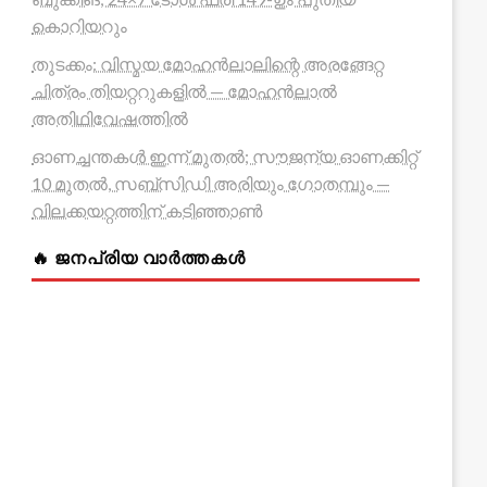
കൊറിയറും
തുടക്കം: വിസ്മയ മോഹൻലാലിന്റെ അരങ്ങേറ്റ
ചിത്രം തിയറ്ററുകളിൽ — മോഹൻലാൽ
അതിഥിവേഷത്തിൽ
ഓണച്ചന്തകൾ ഇന്ന് മുതൽ; സൗജന്യ ഓണക്കിറ്റ്
10 മുതൽ, സബ്സിഡി അരിയും ഗോതമ്പും —
വിലക്കയറ്റത്തിന് കടിഞ്ഞാൺ
🔥 ജനപ്രിയ വാർത്തകൾ