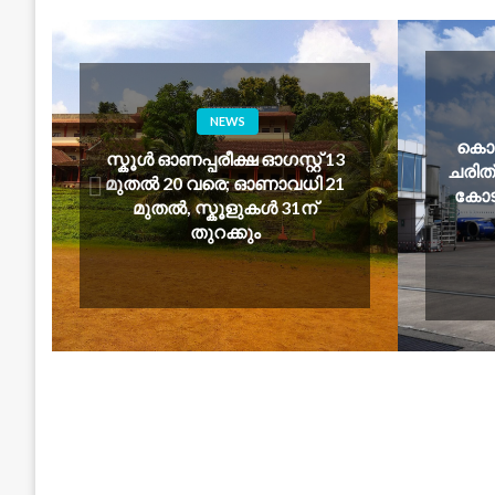
BUSINESS
NEWS
കൊച്ചി വിമാനത്താ
്കൂൾ ഓണപ്പരീക്ഷ ഓഗസ്റ്റ് 13
ചരിത്ര റെക്കോർഡ് 
ുതൽ 20 വരെ; ഓണാവധി 21
കോടി രൂപ, 55% ല
മുതൽ, സ്കൂളുകൾ 31ന്
— കൺസൾട്ട
തുറക്കും
രംഗത്തേക്ക