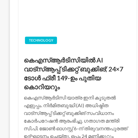
TECHNOLOGY
കെഎസ്ആർടിസിയിൽ AI
വാട്സ്ആപ്പ് ടിക്കറ്റ് ബുക്കിങ്; 24×7
ടോൾ ഫ്രീ 149-ഉം പുതിയ
കൊറിയറും
കെഎസ്ആർടിസി യാത്ര ഇനി കൂടുതൽ
എളുപ്പം. നിർമിതബുദ്ധി (AI) അധിഷ്ഠിത
വാട്സ്ആപ്പ് ടിക്കറ്റ് ബുക്കിങ് സംവിധാനം
കോർപറേഷൻ ആരംഭിച്ചു. ഗതാഗത മന്ത്രി
സി.പി. ജോൺ ഓഗസ്റ്റ് 6-ന് തിരുവനന്തപുരത്ത്
ഉദ്ഘാടനം ചെയ്തു. ഒപ്പം 24 മണിക്കൂറും