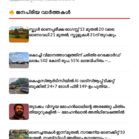
ജനപ്രിയ വാർത്തകൾ
സ്കൂൾ ഓണപ്പരീക്ഷ ഓഗസ്റ്റ് 13 മുതൽ 20 വരെ;
ഓണാവധി 21 മുതൽ, സ്കൂളുകൾ 31ന് തുറക്കും
കൊച്ചി വിമാനത്താവളത്തിന് ചരിത്ര റെക്കോർഡ്
ലാഭം; 502 കോടി രൂപ, 55% ലാഭവിഹിതം —
കൺസൾട്ടൻസി രംഗത്തേക്കും
കെഎസ്ആർടിസിയിൽ AI വാട്സ്ആപ്പ് ടിക്കറ്റ്
ബുക്കിങ്; 24×7 ടോൾ ഫ്രീ 149-ഉം പുതിയ
കൊറിയറും
തുടക്കം: വിസ്മയ മോഹൻലാലിന്റെ അരങ്ങേറ്റ ചിത്രം
തിയറ്ററുകളിൽ — മോഹൻലാൽ അതിഥിവേഷത്തിൽ
ഓണച്ചന്തകൾ ഇന്ന് മുതൽ; സൗജന്യ ഓണക്കിറ്റ് 10
മുതൽ, സബ്സിഡി അരിയും ഗോതമ്പും —