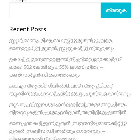
തിരയുക
Recent Posts
സ്കൂൾ ഓണപ്പരീക്ഷ ഓഗസ്റ്റ് 13 മുതൽ 20 വരെ;
ഓണാവധി 21 മുതൽ, സ്കൂളുകൾ 31ന് തുറക്കും
കൊച്ചി വിമാനത്താവളത്തിന് ചരിത്ര റെക്കോർഡ്
ലാഭം; 502 കോടി രൂപ, 55% ലാഭവിഹിതം —
കൺസൾട്ടൻസി രംഗത്തേക്കും
കെഎസ്ആർടിസിയിൽ AI വാട്സ്ആപ്പ് ടിക്കറ്റ്
ബുക്കിങ്; 24×7 ടോൾ ഫ്രീ 149-ഉം പുതിയ കൊറിയറും
തുടക്കം: വിസ്മയ മോഹൻലാലിന്റെ അരങ്ങേറ്റ ചിത്രം
തിയറ്ററുകളിൽ — മോഹൻലാൽ അതിഥിവേഷത്തിൽ
ഓണച്ചന്തകൾ ഇന്ന് മുതൽ; സൗജന്യ ഓണക്കിറ്റ് 10
മുതൽ, സബ്സിഡി അരിയും ഗോതമ്പും —
വിലക്കയറ്റത്തിന് കടിഞ്ഞാൺ