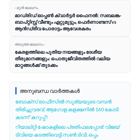
‹ മുൻ ലേഖനം
മാഡ്രിഡ് ഓപ്പൺ ക്വാർട്ടർ ഫൈനൽ: സബലങ്ക-
ബാപ്റ്റിസ്റ്റ് വീണ്ടും ഏറ്റുമുട്ടും, ഫെർണാണ്ടസ് vs
ആൻഡ്രീവ പോരാട്ടം ആവേശകരം
അടുത്ത ലേഖനം ›
കേരളത്തിലെ പുതിയ നയങ്ങളും ദേശീയ
തീരുമാനങ്ങളും: പൊതുജീവിതത്തിൽ വലിയ
മാറ്റങ്ങൾക്ക് തുടക്കം
അനുബന്ധ വാർത്തകൾ
ബോക്സ് ഓഫീസിൽ സൂര്യയുടെ വമ്പൻ
തിരിച്ചുവരവ്; ആഗോള കളക്ഷനിൽ 160 കോടി
കടന്ന് ‘കറുപ്പ്’!
റിയാലിറ്റി ഷോകളിലെ പ്രതിഫലപ്പോര്: വിജയ്
ടിവിയെ കടത്തിവെട്ടി സൺ ടിവി; ഒപ്പം