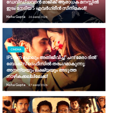
ഡേവിഡ് ധവാൻ മാജിക്: ആരാധക മനസ്സിൽ
ഇടം നേടിയ 5 എവർഗ്രീൻ സിനിമകൾ!
Neha Gupta
26 മെയ്‌ 2026
CINEMA
IPL-നെ പോലും അതിജീവിച്ച് ‘ചന്ദ് മേരാ ദിൽ’
ബോക്സ് ഓഫീസിൽ തരംഗമാകുന്നു;
അനന്യയും ലക്ഷ്യയും അടുത്ത
നാഴികക്കല്ലിലേക്ക്!
Neha Gupta
27 മെയ്‌ 2026