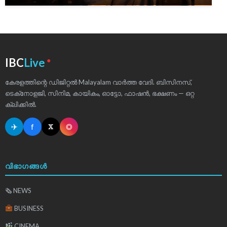
●
IBC
Live
കേരളത്തിന്റെ ഡിജിറ്റൽ Malayalam വാർത്ത വേദി. ബിസിനസ്,
ടെക്‌നോളജി, സിനിമ, കായികം, ഓട്ടോ, ഫാഷൻ, ഭക്ഷണം — ഒറ്റ
ക്ലിക്കിൽ.
✈
f
◎
𝕏
വിഭാഗങ്ങൾ
🗞 NEWS
BUSINESS
CINEMA