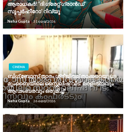
ആരാധകർ! ‘ദി ഗ്രേറ്റ് ഗ്രാൻഡ്
സൂപ്പർഹീറോ’ റിവ്യൂ
Neha Gupta
31 മെയ്‌ 2026
CINEMA
ബിഗ് ബോസ് താരം ശ്രീജിത്ത് താക്കറെയുടെ
മുംബൈയിലെ സ്റ്റൈലിഷ് വീട്: ലാളിത്യവും
ആഢംബരവും ഒരുമിച്ച്!
Neha Gupta
26 മെയ്‌ 2026