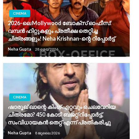
CINEMA
2026-ലെ Mollywood ബോക്സ് ഓഫീസ്:
വമ്പൻ ഹിറ്റുകളും പ്രതീക്ഷ തെറ്റിച്ച
ചിത്രങ്ങളും! Neha Krishnan-ന്റെ റിപ്പോർട്ട്
Neha Gupta
28 മെയ്‌ 2026
CINEMA
ഷാരൂഖ് ഖാന്റെ കിംഗ് ഏറ്റവും ചെലവേറിയ
ചിത്രമോ? 450 കോടി ബജറ്റ് റിപ്പോർട്ട്,
സംവിധായകൻ തെറ്റ് എന്ന് പ്രതികരിച്ചു
Neha Gupta
8 ജൂലൈ 2026