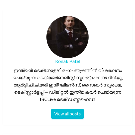
Ronak Patel
ഇന്ത്യൻ ടെക്‌നോളജി രംഗം ആഴത്തിൽ വിശകലനം
ചെയ്യുന്ന ടെക് ജേർണലിസ്റ്റ്. സ്മാർട്ട്ഫോൺ റിവ്യൂ,
ആർട്ടിഫിഷ്യൽ ഇൻ്റലിജൻസ്, സൈബർ സുരക്ഷ,
ടെക് സ്റ്റാർട്ടപ്പ് — ഡിജിറ്റൽ ഇന്ത്യ കവർ ചെയ്യുന്ന
IBCLive ടെക് ഡസ്ക് ഹെഡ്.
View all posts