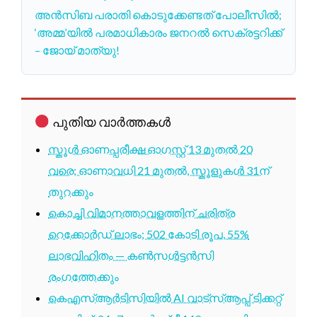
അൻസിബ പരാതി കൊടുക്കേണ്ടത് പോലീസിൽ;
‘അമ്മ’യിൽ പരമാധികാരം ജനറൽ സെക്രട്ടറിക്ക്
– ജോയ് മാത്യു!
പുതിയ വാർത്തകൾ
സ്കൂൾ ഓണപ്പരീക്ഷ ഓഗസ്റ്റ് 13 മുതൽ 20
വരെ; ഓണാവധി 21 മുതൽ, സ്കൂളുകൾ 31ന്
തുറക്കും
കൊച്ചി വിമാനത്താവളത്തിന് ചരിത്ര
റെക്കോർഡ് ലാഭം; 502 കോടി രൂപ, 55%
ലാഭവിഹിതം — കൺസൾട്ടൻസി
രംഗത്തേക്കും
കെഎസ്ആർടിസിയിൽ AI വാട്സ്ആപ്പ് ടിക്കറ്റ്