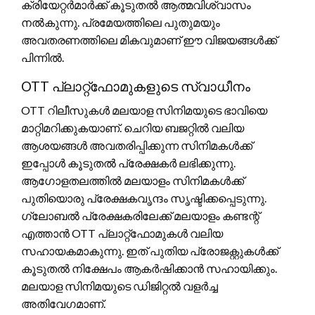
ക്രിയേറ്റർമാർക്ക് കൂടുതൽ ആത്മവിശ്വാസം
നൽകുന്നു. പ്രമേയത്തിലെ പുതുമയും
അവതരണത്തിലെ മികവുമാണ് ഈ വിജയങ്ങൾക്ക്
പിന്നിൽ.
OTT പ്ലാറ്റ്‌ഫോമുകളുടെ സ്വാധീനം
OTT റിലീസുകൾ മലയാള സിനിമയുടെ ഭാവിയെ
മാറ്റിമറിക്കുകയാണ്. ചെറിയ ബജറ്റിൽ വലിയ
ആശയങ്ങൾ അവതരിപ്പിക്കുന്ന സിനിമകൾക്ക്
ഇപ്പോൾ കൂടുതൽ പ്രേക്ഷകർ ലഭിക്കുന്നു.
ആഗോളതലത്തിൽ മലയാളം സിനിമകൾക്ക്
പുതിയൊരു പ്രേക്ഷകവൃന്ദം സൃഷ്ടിക്കപ്പെടുന്നു.
ഗ്ലോബൽ പ്രേക്ഷകരിലേക്ക് മലയാളം കണ്ടന്റ്
എത്താൻ OTT പ്ലാറ്റ്‌ഫോമുകൾ വലിയ
സഹായകമാകുന്നു. ഇത് പുതിയ പ്രോജക്റ്റുകൾക്ക്
കൂടുതൽ നിക്ഷേപം ആകർഷിക്കാൻ സഹായിക്കും.
മലയാള സിനിമയുടെ ഡിജിറ്റൽ വളർച്ച
അതിവേഗമാണ്.