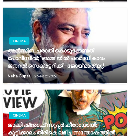
CINEMA
അൻസിബ പരാതി കൊടുക്കേണ്ടത്
പോലീസിൽ; ‘അമ്മ’യിൽ പരമാധികാരം
ജനറൽ സെക്രട്ടറിക്ക് – ജോയ് മാത്യു!
Neha Gupta
26 മെയ്‌ 2026
CINEMA
ജാക്കി ഷ്രോഫ് സൂപ്പർഹീറോയായി:
കുട്ടിക്കാലം തിരികെ ലഭിച്ച സന്തോഷത്തിൽ