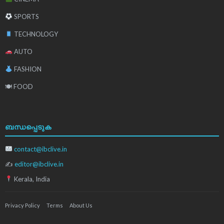
SPORTS
TECHNOLOGY
AUTO
FASHION
🍽 FOOD
ബന്ധപ്പെടുക
contact@ibclive.in
✍
editor@ibclive.in
Kerala, India
Privacy Policy
Terms
About Us