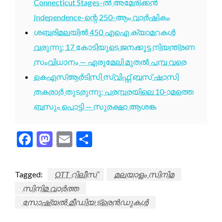
Connecticut Stages-ൽ അമേരിക്കൻ
Independence-ന്റെ 250-ആം വാർഷികം
ശബരിമലയിൽ 450 എഐ ക്യാമറകൾ
വരുന്നു; 17 കോടിയുടെ ജനക്കൂട്ട നിയന്ത്രണ
സംവിധാനം — എരുമേലി മുതൽ പമ്പ വരെ
കെഎസ്ആർടിസി സ്വിഫ്റ്റ് ബസ് ഷാസി
തകരാർ തുടരുന്നു; പരമ്പരയിലെ 10-ാമത്തെ
ബസും പൊട്ടി — സുരക്ഷാ ആശങ്ക
Facebook
Mastodon
Email
Share
Tagged:
OTT റിലീസ്
മലയാളം സിനിമ
സിനിമ വാർത്ത
സോഷ്യൽ മീഡിയ ട്രെൻഡുകൾ