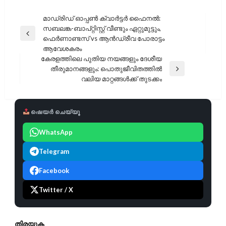
പോസ്റ്റുകളിലൂടെ
മാഡ്രിഡ് ഓപ്പൺ ക്വാർട്ടർ ഫൈനൽ:
സബലങ്ക-ബാപ്റ്റിസ്റ്റ് വീണ്ടും ഏറ്റുമുട്ടും,
Previous
ഫെർണാണ്ടസ് vs ആൻഡ്രീവ പോരാട്ടം
Post
ആവേശകരം
കേരളത്തിലെ പുതിയ നയങ്ങളും ദേശീയ
തീരുമാനങ്ങളും: പൊതുജീവിതത്തിൽ
Next
വലിയ മാറ്റങ്ങൾക്ക് തുടക്കം
Post
ഷെയർ ചെയ്യൂ
WhatsApp
Telegram
Facebook
Twitter / X
തിരയുക