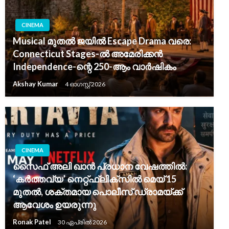
CINEMA
Musical മുതൽ ജയിൽ Escape Drama വരെ:
Connecticut Stages-ൽ അമേരിക്കൻ
Independence-ന്റെ 250-ആം വാർഷികം
Akshay Kumar
4 ഓഗസ്റ്റ്‌ 2026
CINEMA
സൈഫ് അലി ഖാൻ പ്രധാന വേഷത്തിൽ:
‘കർത്തവ്യ’ നെറ്റ്ഫ്ലിക്സിൽ മെയ് 15
മുതൽ, ശക്തമായ പൊലീസ് ഡ്രാമയ്ക്ക്
ആവേശം ഉയരുന്നു
Ronak Patel
30 ഏപ്രിൽ 2026