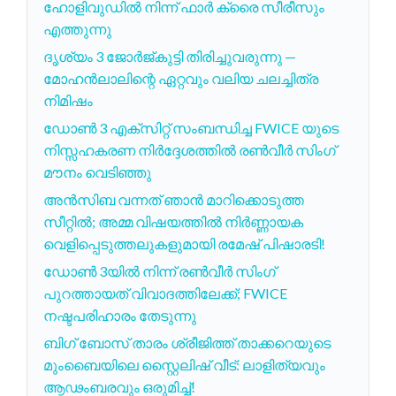
ഹോളിവുഡിൽ നിന്ന് ഫാർ ക്രൈ സീരീസും
എത്തുന്നു
ദൃശ്യം 3 ജോർജ്കുട്ടി തിരിച്ചുവരുന്നു —
മോഹൻലാലിന്റെ ഏറ്റവും വലിയ ചലച്ചിത്ര
നിമിഷം
ഡോൺ 3 എക്സിറ്റ് സംബന്ധിച്ച FWICE യുടെ
നിസ്സഹകരണ നിർദ്ദേശത്തിൽ രൺവീർ സിംഗ്
മൗനം വെടിഞ്ഞു
അൻസിബ വന്നത് ഞാൻ മാറിക്കൊടുത്ത
സീറ്റിൽ; അമ്മ വിഷയത്തിൽ നിർണ്ണായക
വെളിപ്പെടുത്തലുകളുമായി രമേഷ് പിഷാരടി!
ഡോൺ 3യിൽ നിന്ന് രൺവീർ സിംഗ്
പുറത്തായത് വിവാദത്തിലേക്ക്; FWICE
നഷ്ടപരിഹാരം തേടുന്നു
ബിഗ് ബോസ് താരം ശ്രീജിത്ത് താക്കറെയുടെ
മുംബൈയിലെ സ്റ്റൈലിഷ് വീട്: ലാളിത്യവും
ആഢംബരവും ഒരുമിച്ച്!