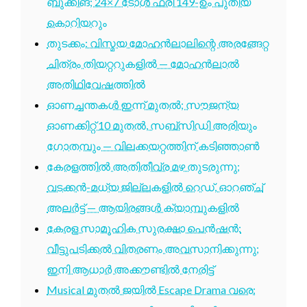
ബുക്കിങ്; 24×7 ടോൾ ഫ്രീ 149-ഉം പുതിയ
കൊറിയറും
തുടക്കം: വിസ്മയ മോഹൻലാലിന്റെ അരങ്ങേറ്റ
ചിത്രം തിയറ്ററുകളിൽ — മോഹൻലാൽ
അതിഥിവേഷത്തിൽ
ഓണച്ചന്തകൾ ഇന്ന് മുതൽ; സൗജന്യ
ഓണക്കിറ്റ് 10 മുതൽ, സബ്സിഡി അരിയും
ഗോതമ്പും — വിലക്കയറ്റത്തിന് കടിഞ്ഞാൺ
കേരളത്തിൽ അതിതീവ്ര മഴ തുടരുന്നു;
വടക്കൻ-മധ്യ ജില്ലകളിൽ റെഡ്, ഓറഞ്ച്
അലർട്ട് — ആയിരങ്ങൾ ക്യാമ്പുകളിൽ
കേരള സാമൂഹിക സുരക്ഷാ പെൻഷൻ:
വീട്ടുപടിക്കൽ വിതരണം അവസാനിക്കുന്നു;
ഇനി ആധാർ അക്കൗണ്ടിൽ നേരിട്ട്
Musical മുതൽ ജയിൽ Escape Drama വരെ: