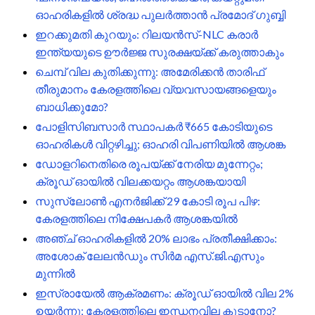
ഓഹരികളിൽ ശ്രദ്ധ പുലർത്താൻ പ്രമോദ് ഗുബ്ബി
ഇറക്കുമതി കുറയും: റിലയൻസ്-NLC കരാർ
ഇന്ത്യയുടെ ഊർജ്ജ സുരക്ഷയ്ക്ക് കരുത്താകും
ചെമ്പ് വില കുതിക്കുന്നു: അമേരിക്കൻ താരിഫ്
തീരുമാനം കേരളത്തിലെ വ്യവസായങ്ങളെയും
ബാധിക്കുമോ?
പോളിസിബസാർ സ്ഥാപകർ ₹665 കോടിയുടെ
ഓഹരികൾ വിറ്റഴിച്ചു; ഓഹരി വിപണിയിൽ ആശങ്ക
ഡോളറിനെതിരെ രൂപയ്ക്ക് നേരിയ മുന്നേറ്റം;
ക്രൂഡ് ഓയിൽ വിലക്കയറ്റം ആശങ്കയായി
സുസ്ലോൺ എനർജിക്ക് 29 കോടി രൂപ പിഴ:
കേരളത്തിലെ നിക്ഷേപകർ ആശങ്കയിൽ
അഞ്ച് ഓഹരികളിൽ 20% ലാഭം പ്രതീക്ഷിക്കാം:
അശോക് ലേലൻഡും സിർമ എസ്.ജി.എസും
മുന്നിൽ
ഇസ്രായേൽ ആക്രമണം: ക്രൂഡ് ഓയിൽ വില 2%
ഉയർന്നു; കേരളത്തിലെ ഇന്ധനവില കൂടാനോ?