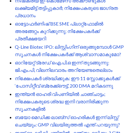
നിഷ്‌ക്രിയ ഇ-കൊമേഴ്‌സ് അക്കൗണ്ടുകൾ
ലക്ഷ്യമിട്ട് തട്ടിപ്പുകാർ; നിക്ഷേപകരുടെ ജാഗ്രത
പ്രധാനം
ഓട്ടോഫർണിഷ് BSE SME പ്ലാറ്റ്‌ഫോമിൽ
അരങ്ങേറ്റം കുറിക്കുന്നു; നിക്ഷേപകർക്ക്
പ്രതീക്ഷയേറി
Q-Line Biotec IPO: ലിസ്റ്റിംഗിന് ഒരുങ്ങുമ്പോൾ GMP
സൂചനകൾ നിക്ഷേപകർക്ക് ആശ്വാസമാകുമോ?
ഓറിയേറ്റ് ട്രേഡ് ഐ.പി.ഒ ഇന്ന് തുടങ്ങുന്നു:
ജി.എം.പി, വിലനിലവാരം അറിയേണ്ടതെല്ലാം
നിക്ഷേപകർ ശ്രദ്ധിക്കുക: ഈ 11 സ്റ്റോക്കുകൾക്ക്
‘പോസിറ്റീവ് ബ്രേക്ക്ഔട്ട്’, 200 DMA മറികടന്നു
ഇന്ത്യൻ ഓഹരി വിപണിയിൽ ചാഞ്ചാട്ടം;
നിക്ഷേപകരുടെ ശ്രദ്ധ ഇനി വരാനിരിക്കുന്ന
സൂചനകളിൽ
ബയോ മെഡിക്ക ലാബ്സ് ഓഹരികൾ ഇന്ന് ലിസ്റ്റ്
ചെയ്യും: GMP വിലയിരുത്തൽ എന്ത് പറയുന്നു?
ഇന്ന് ഓഹരി വിപണിയിൽ എന്ത് സംഭവിക്കും? Gift