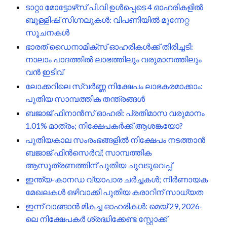
ടാറ്റാ മോട്ടോഴ്‌സ് പി.വി ഉൾപ്പെടെ 4 ഓഹരികളിൽ
ബുള്ളിഷ് സിഗ്നലുകൾ: വിപണിയിൽ മുന്നേറ്റ
സൂചനകൾ
ഭാരത് ഡൈനാമിക്സ് ഓഹരികൾക്ക് തിരിച്ചടി:
നാലാം പാദത്തിൽ ലാഭത്തിലും വരുമാനത്തിലും
വൻ ഇടിവ്
ലോക്കറിലെ സ്വർണ്ണ നിക്ഷേപം ലാഭകരമാക്കാം:
പുതിയ സാമ്പത്തിക തന്ത്രങ്ങൾ
ബജാജ് ഫിനാൻസ് ഓഹരി: പ്രതിമാസ വരുമാനം
1.01% മാത്രം; നിക്ഷേപകർക്ക് ആശങ്കയോ?
പുതിയകാല സംരംഭങ്ങളിൽ നിക്ഷേപം നടത്താൻ
ബജാജ് ഫിൻസെർവ്; സാമ്പത്തിക
ആസൂത്രണത്തിന് പുതിയ ചുവടുവെപ്പ്
ഇന്ത്യ-കാനഡ വ്യാപാര ചർച്ചകൾ; നിർണായക
മേഖലകൾ ഒഴിവാക്കി പുതിയ കരാറിന് സാധ്യത
ഇന്ന് വാങ്ങാൻ മികച്ച ഓഹരികൾ: മെയ് 29, 2026-
ലെ നിക്ഷേപകർ ശ്രദ്ധിക്കേണ്ട സ്റ്റോക്ക്