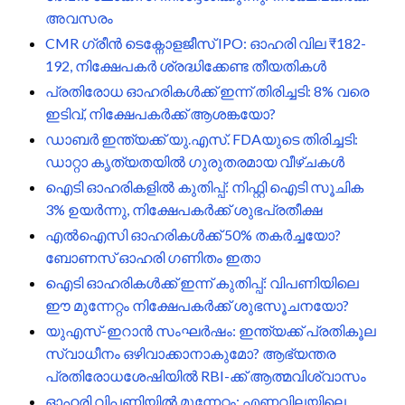
അവസരം
CMR ഗ്രീൻ ടെക്നോളജീസ് IPO: ഓഹരി വില ₹182-
192, നിക്ഷേപകർ ശ്രദ്ധിക്കേണ്ട തീയതികൾ
പ്രതിരോധ ഓഹരികൾക്ക് ഇന്ന് തിരിച്ചടി: 8% വരെ
ഇടിവ്, നിക്ഷേപകർക്ക് ആശങ്കയോ?
ഡാബർ ഇന്ത്യക്ക് യു.എസ്. FDAയുടെ തിരിച്ചടി:
ഡാറ്റാ കൃത്യതയിൽ ഗുരുതരമായ വീഴ്ചകൾ
ഐടി ഓഹരികളിൽ കുതിപ്പ്: നിഫ്റ്റി ഐടി സൂചിക
3% ഉയർന്നു, നിക്ഷേപകർക്ക് ശുഭപ്രതീക്ഷ
എൽഐസി ഓഹരികൾക്ക് 50% തകർച്ചയോ?
ബോണസ് ഓഹരി ഗണിതം ഇതാ
ഐടി ഓഹരികൾക്ക് ഇന്ന് കുതിപ്പ്: വിപണിയിലെ
ഈ മുന്നേറ്റം നിക്ഷേപകർക്ക് ശുഭസൂചനയോ?
യുഎസ്-ഇറാൻ സംഘർഷം: ഇന്ത്യക്ക് പ്രതികൂല
സ്വാധീനം ഒഴിവാക്കാനാകുമോ? ആഭ്യന്തര
പ്രതിരോധശേഷിയിൽ RBI-ക്ക് ആത്മവിശ്വാസം
ഓഹരി വിപണിയിൽ മുന്നേറ്റം: എണ്ണവിലയിലെ