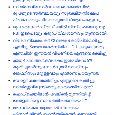
സ്വർണവില സർവകാല റെക്കോർഡിൽ;
രൂപയുടെ ദൗർബല്യവും സുരക്ഷിത നിക്ഷേപ
പ്രവണതയും വിലക്കയറ്റത്തിന് ആക്കംകൂട്ടുന്നു
രൂപ റെക്കോർഡ് താഴ്ചയിൽ നിന്ന് കരകയറുന്നു;
RBI ഇടപെടലും ക്രൂഡ് വില ശമനവും തുണയായി
വിദേശ നിക്ഷേപകർ ₹2 ലക്ഷം കോടി പിൻവലിച്ചു,
എന്നിട്ടും Sensex തകർന്നില്ല — DII-കളുടെ “ഇരട്ട
എഞ്ചിൻ” ഇന്ത്യൻ വിപണിയെ എങ്ങനെ രക്ഷിച്ചു
ക്യു 4 ഫലങ്ങൾക്ക് ശേഷം ഇൻഡിഗോ 5%
കുതിച്ചുയർന്നു. ഗോൾഡ്മാൻ സാക്സും
ജെഫറീസും മറ്റുള്ളവരും എന്താണ് പറയുന്നത്
ഡോളർ കരുത്താർജിച്ചു, എണ്ണവില കുതിച്ചു:
സ്വർണ്ണവില ഇടിഞ്ഞു, കേരളത്തിന് എന്ത്?
ഫെഡ് ചെയർമാൻ പവലിന്റെ മുന്നറിയിപ്പ്:
കേരളത്തിന്റെ സാമ്പത്തിക ഭാവിയെന്ത്?
അസ്ഥിര കമ്പോളത്തിൽ നിക്ഷേപം:
ഫിനാൻഷ്യൽ, ഹെൽത്ത്‌കെയർ, കയറ്റുമതി