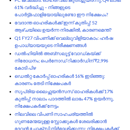
61% വർദ്ധിച്ചു – നിങ്ങളുടെ
പോർട്ട്‌ഫോളിയോയിലുണ്ടോ ഈ നിക്ഷേപം?
വേദാന്ത ഓഹരികൾക്ക് ഇന്ന് കുതിപ്പ്: 52
ആഴ്ചയിലെ ഉയർന്ന നിരക്കിൽ, കാരണമെന്ത്?
Q1 FY27 വിപണിക്ക് വെല്ലുവിളിയാകാം: ഹർഷ
ഉപാധ്യായയുടെ നിരീക്ഷണങ്ങൾ
ഡൽഹിയിൽ അബ്സലൂട്ട് വോഡ്കയ്ക്ക്
നിരോധനം; പെർനോഡ് റിക്കാർഡിന് ₹2,996
കോടി പിഴ
ഡെൽറ്റ കോർപ്പ് ഓഹരികൾ 16% ഇടിഞ്ഞു:
കാരണം തേടി നിക്ഷേപകർ
സുപ്രിയ ലൈഫ്സയൻസസ് ഓഹരികൾക്ക് 17%
കുതിപ്പ്; നാലാം പാദത്തിൽ ലാഭം 47% ഉയർന്നു,
നിക്ഷേപകർക്ക് നേട്ടം
നിലവിലെ വിപണി സാഹചര്യത്തിൽ
ഗുണമേന്മയുള്ള സ്റ്റോക്കുകൾ ശേഖരിക്കാൻ
ദേവൻ ചോക്സി നിർദ്ദേശിക്കുന്നു: നിക്ഷേപകർക്ക്