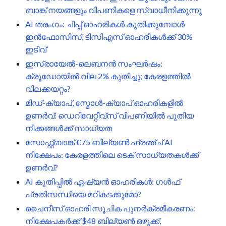
ബാങ്ക് നയങ്ങളും വിപണികളെ സ്വാധീനിക്കുന്നു
AI തരംഗം: ചിപ്പ് ഓഹരികൾ കുതിക്കുമ്പോൾ
ഇൻഫോസിസ്, ടിസിഎസ് ഓഹരികൾക്ക് 30%
ഇടിവ്
ഇസ്രായേൽ-ലെബനൻ സംഘർഷം:
ക്രൂഡോയിൽ വില 2% കുതിച്ചു; കേരളത്തിൽ
വിലക്കയറ്റം?
മിഡ്-ക്യാപ്, സ്മോൾ-ക്യാപ് ഓഹരികളിൽ
ഉണർവ്: ഡെറിവേറ്റീവ്സ് വിപണിയിൽ പുതിയ
നീക്കങ്ങൾക്ക് സാധ്യത
സോഫ്റ്റ്ബാങ്ക് €75 ബില്യൺ ഫ്രഞ്ച് AI
നിക്ഷേപം: കേരളത്തിലെ ടെക് സാധ്യതകൾക്ക്
ഉണർവ്?
AI കുതിപ്പിൽ ഏഷ്യൻ ഓഹരികൾ: ഗൾഫ്
പ്രതിസന്ധിയെ മറികടക്കുമോ?
ചൈനീസ് ഓഹരി സൂചിക പുനർക്രമീകരണം:
നിക്ഷേപകർക്ക് $48 ബില്യൺ ഒഴുക്ക്,