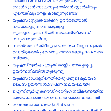
ലെയ്‌ലാൻഡ് ഓഹരികൾ 2% ഇടിഞ്ഞു.
ഗോൾഡ്മാൻ സാക്‌സും മോർഗൻ സ്റ്റാൻലിയും
എന്തെങ്കിലും നേട്ടം കാണുന്നുണ്ടോ?
യുഎസ് സ്റ്റോക്ക് മാർക്കറ്റ്: ഊർജ്ജത്താൽ
നയിക്കപ്പെടുന്ന പണപ്പെരുപ്പ
കുതിച്ചുചാട്ടത്തിനിടയിൽ ഹോക്കിഷ് ഫെഡ്
ശബ്ദങ്ങൾ ഉയർന്നു.
സമ്മർദത്തിൻ കീഴിലുള്ള ഗെയിമിംഗ് സ്റ്റോക്കുകൾ:
ഡെൽറ്റ കോർപ്പറേഷനും നസറ ടെക്കും 16% വരെ
ഇടിഞ്ഞു
യുഎസ് വളർച്ച പുതുക്കി താഴ്ത്തി; പണപ്പെരുപ്പം
ഉയർന്ന നിലയിൽ തുടരുന്നു
യുഎസ് ഡോളറിനെതിരെ രൂപയുടെ മൂല്യം 5
പൈസ ഉയർന്ന് 95.53 എന്ന നിലയിലെത്തി
ഐസിആർഎ ക്രെഡിറ്റ് റേറ്റിംഗ് നവീകരണത്തിന്
ശേഷം വേദാന്ത ഓഹരി വില റെക്കോർഡിലെത്തി
ശിവം അസോസിയേറ്റ്സിൽ പണം
നിക്ഷേപിക്കുന്നതിനെതിരെ ആളുകൾ മുന്നറിയിപ്പ്