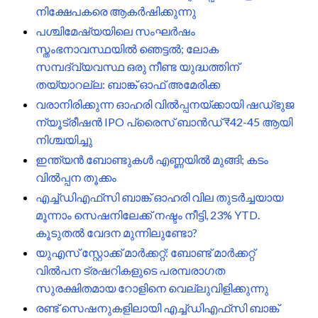
നിക്ഷേപകരെ ആകർഷിക്കുന്നു
പശ്ചിമേഷ്യയിലെ സംഘർഷം
സ്തംഭനാവസ്ഥയിൽ ഞെട്ടൽ; ലോക
സമ്പദ്‌വ്യവസ്ഥ ഒരു നീണ്ട യുദ്ധത്തിന്
തയ്യാറല്ല: ബാങ്ക് ഓഫ് അമേരിക്ക
വരാനിരിക്കുന്ന ഓഹരി വിൽപ്പനയ്ക്കായി ഷഡ്ഭുജ
ന്യൂട്രീഷൻ IPO പ്രൈസ് ബാൻഡ് ₹42-45 ആയി
നിശ്ചയിച്ചു
ഇന്ത്യൻ ബോണ്ടുകൾ എണ്ണയിൽ മുങ്ങി; കടം
വിൽപ്പന തൂക്കം
എച്ച്‌ഡിഎഫ്‌സി ബാങ്ക് ഓഹരി വില തുടർച്ചയായ
മൂന്നാം സെഷനിലേക്ക് നഷ്ടം നീട്ടി, 23% YTD.
കൂടുതൽ വേദന മുന്നിലുണ്ടോ?
യുഎസ് സ്റ്റോക്ക് മാർക്കറ്റ്: ബോണ്ട് മാർക്കറ്റ്
വിൽപന ട്രഷറികളുടെ പരമ്പരാഗത
സുരക്ഷിതമായ റോളിനെ വെല്ലുവിളിക്കുന്നു
രണ്ട് സെഷനുകളിലായി എച്ച്‌ഡിഎഫ്‌സി ബാങ്ക്