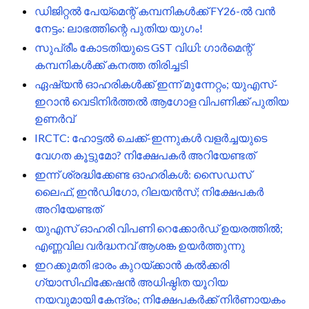
ഡിജിറ്റൽ പേയ്മെന്റ് കമ്പനികൾക്ക് FY26-ൽ വൻ
നേട്ടം: ലാഭത്തിന്റെ പുതിയ യുഗം!
സുപ്രീം കോടതിയുടെ GST വിധി: ഗാർമെന്റ്
കമ്പനികൾക്ക് കനത്ത തിരിച്ചടി
ഏഷ്യൻ ഓഹരികൾക്ക് ഇന്ന് മുന്നേറ്റം; യുഎസ്-
ഇറാൻ വെടിനിർത്തൽ ആഗോള വിപണിക്ക് പുതിയ
ഉണർവ്
IRCTC: ഹോട്ടൽ ചെക്ക്-ഇന്നുകൾ വളർച്ചയുടെ
വേഗത കൂട്ടുമോ? നിക്ഷേപകർ അറിയേണ്ടത്
ഇന്ന് ശ്രദ്ധിക്കേണ്ട ഓഹരികൾ: സൈഡസ്
ലൈഫ്, ഇൻഡിഗോ, റിലയൻസ്; നിക്ഷേപകർ
അറിയേണ്ടത്
യുഎസ് ഓഹരി വിപണി റെക്കോർഡ് ഉയരത്തിൽ;
എണ്ണവില വർദ്ധനവ് ആശങ്ക ഉയർത്തുന്നു
ഇറക്കുമതി ഭാരം കുറയ്ക്കാൻ കൽക്കരി
ഗ്യാസിഫിക്കേഷൻ അധിഷ്ഠിത യൂറിയ
നയവുമായി കേന്ദ്രം; നിക്ഷേപകർക്ക് നിർണായകം