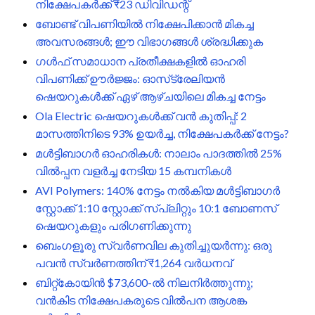
നിക്ഷേപകർക്ക് ₹23 ഡിവിഡന്റ്
ബോണ്ട് വിപണിയിൽ നിക്ഷേപിക്കാൻ മികച്ച
അവസരങ്ങൾ; ഈ വിഭാഗങ്ങൾ ശ്രദ്ധിക്കുക
ഗൾഫ് സമാധാന പ്രതീക്ഷകളിൽ ഓഹരി
വിപണിക്ക് ഊർജ്ജം: ഓസ്‌ട്രേലിയൻ
ഷെയറുകൾക്ക് ഏഴ് ആഴ്ചയിലെ മികച്ച നേട്ടം
Ola Electric ഷെയറുകൾക്ക് വൻ കുതിപ്പ്: 2
മാസത്തിനിടെ 93% ഉയർച്ച, നിക്ഷേപകർക്ക് നേട്ടം?
മൾട്ടിബാഗർ ഓഹരികൾ: നാലാം പാദത്തിൽ 25%
വിൽപ്പന വളർച്ച നേടിയ 15 കമ്പനികൾ
AVI Polymers: 140% നേട്ടം നൽകിയ മൾട്ടിബാഗർ
സ്റ്റോക്ക് 1:10 സ്റ്റോക്ക് സ്പ്ലിറ്റും 10:1 ബോണസ്
ഷെയറുകളും പരിഗണിക്കുന്നു
ബെംഗളൂരു സ്വർണവില കുതിച്ചുയർന്നു: ഒരു
പവൻ സ്വർണത്തിന് ₹1,264 വർധനവ്
ബിറ്റ്കോയിൻ $73,600-ൽ നിലനിർത്തുന്നു;
വൻകിട നിക്ഷേപകരുടെ വിൽപന ആശങ്ക