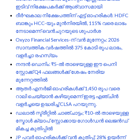
ഇടിവ് നിക്ഷേപകർക്ക് ആശ്വാസമായി
ദീർഘകാല നിക്ഷേപത്തിന് എട്ട് ഓഹരികൾ: HDFC
ബാങ്കും HCC-യും മുൻനിരയിൽ, 115% വരെ ലാഭം
നേടാമെന്ന് വെൻചുറയുടെ ശുപാർശ
Oxyzo Financial Services-ന് വൻ മുന്നേറ്റം: 2026
സാമ്പത്തിക വർഷത്തിൽ 375 കോടി രൂപ ലാഭം,
വളർച്ചാ രഹസ്യം
നന്ദൻ ഡെനിം: ₹5-ൽ താഴെയുള്ള ഈ പെനി
സ്റ്റോക്ക് Q4 ഫലങ്ങൾക്ക് ശേഷം നേരിയ
മുന്നേറ്റത്തിൽ
ആതർ എനർജി ഓഹരികൾക്ക് 1,450 രൂപ വരെ
റാലി ചെയ്യാൻ കഴിയുമെന്ന് ഇരട്ട എഞ്ചിൻ
വളർച്ചയെ ഉദ്ധരിച്ച് CLSA പറയുന്നു.
ഡലാൽ സ്ട്രീറ്റിൽ ചാഞ്ചാട്ടം; ₹10-ൽ താഴെയുള്ള
സ്മോൾ ക്യാപ് സ്റ്റോക്കായ ഗോൾഡൻ ലെജൻഡ്
മികച്ച കുതിപ്പിൽ
JP പവർ ഓഹരികൾക്ക് വൻ കുതിപ്പ്: 28% ഉയർന്ന്