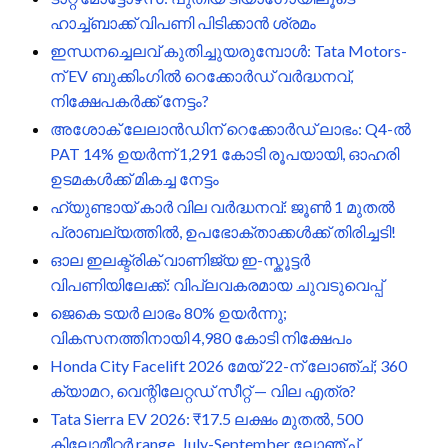
ഹാച്ച്ബാക്ക് വിപണി പിടിക്കാൻ ശ്രമം
ഇന്ധനച്ചെലവ് കുതിച്ചുയരുമ്പോൾ: Tata Motors-
ന് EV ബുക്കിംഗിൽ റെക്കോർഡ് വർദ്ധനവ്,
നിക്ഷേപകർക്ക് നേട്ടം?
അശോക് ലേലാൻഡിന് റെക്കോർഡ് ലാഭം: Q4-ൽ
PAT 14% ഉയർന്ന് 1,291 കോടി രൂപയായി, ഓഹരി
ഉടമകൾക്ക് മികച്ച നേട്ടം
ഹ്യുണ്ടായ് കാർ വില വർദ്ധനവ്: ജൂൺ 1 മുതൽ
പ്രാബല്യത്തിൽ, ഉപഭോക്താക്കൾക്ക് തിരിച്ചടി!
ഓല ഇലക്ട്രിക് വാണിജ്യ ഇ-സ്കൂട്ടർ
വിപണിയിലേക്ക്: വിപ്ലവകരമായ ചുവടുവെപ്പ്
ജെകെ ടയർ ലാഭം 80% ഉയർന്നു;
വികസനത്തിനായി 4,980 കോടി നിക്ഷേപം
Honda City Facelift 2026 മേയ് 22-ന് ലോഞ്ച്; 360
ക്യാമറ, വെന്റിലേറ്റഡ് സീറ്റ് — വില എത്ര?
Tata Sierra EV 2026: ₹17.5 ലക്ഷം മുതൽ, 500
കിലോമീറ്റർ range, July-September ലോഞ്ച്