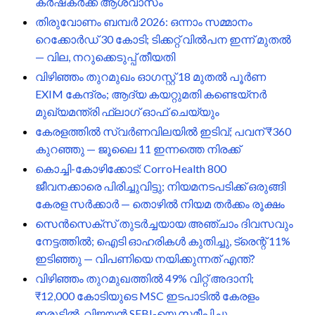
കർഷകർക്ക് ആശ്വാസം
തിരുവോണം ബമ്പർ 2026: ഒന്നാം സമ്മാനം
റെക്കോർഡ് 30 കോടി; ടിക്കറ്റ് വിൽപന ഇന്ന് മുതൽ
— വില, നറുക്കെടുപ്പ് തീയതി
വിഴിഞ്ഞം തുറമുഖം ഓഗസ്റ്റ് 18 മുതൽ പൂർണ
EXIM കേന്ദ്രം; ആദ്യ കയറ്റുമതി കണ്ടെയ്നർ
മുഖ്യമന്ത്രി ഫ്ലാഗ് ഓഫ് ചെയ്യും
കേരളത്തിൽ സ്വർണവിലയിൽ ഇടിവ്; പവന് ₹360
കുറഞ്ഞു — ജൂലൈ 11 ഇന്നത്തെ നിരക്ക്
കൊച്ചി-കോഴിക്കോട്: CorroHealth 800
ജീവനക്കാരെ പിരിച്ചുവിട്ടു; നിയമനടപടിക്ക് ഒരുങ്ങി
കേരള സർക്കാർ — തൊഴിൽ നിയമ തർക്കം രൂക്ഷം
സെൻസെക്‌സ് തുടർച്ചയായ അഞ്ചാം ദിവസവും
നേട്ടത്തിൽ; ഐടി ഓഹരികൾ കുതിച്ചു, ട്രെന്റ് 11%
ഇടിഞ്ഞു — വിപണിയെ നയിക്കുന്നത് എന്ത്?
വിഴിഞ്ഞം തുറമുഖത്തിൽ 49% വിറ്റ് അദാനി;
₹12,000 കോടിയുടെ MSC ഇടപാടിൽ കേരളം
ഇരുട്ടിൽ, വിജയൻ SEBI-യെ സമീപിച്ചു