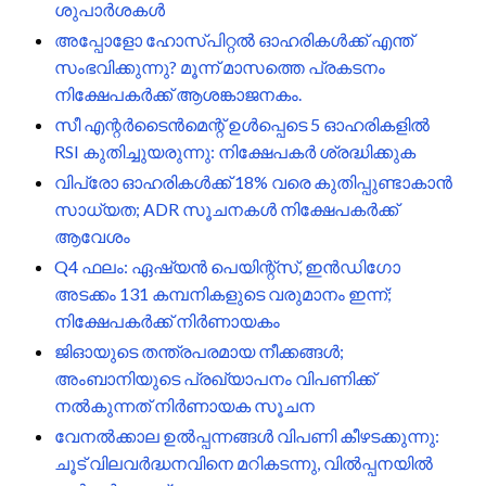
ശുപാർശകൾ
അപ്പോളോ ഹോസ്പിറ്റൽ ഓഹരികൾക്ക് എന്ത്
സംഭവിക്കുന്നു? മൂന്ന് മാസത്തെ പ്രകടനം
നിക്ഷേപകർക്ക് ആശങ്കാജനകം.
സീ എന്റർടൈൻമെന്റ് ഉൾപ്പെടെ 5 ഓഹരികളിൽ
RSI കുതിച്ചുയരുന്നു: നിക്ഷേപകർ ശ്രദ്ധിക്കുക
വിപ്രോ ഓഹരികൾക്ക് 18% വരെ കുതിപ്പുണ്ടാകാൻ
സാധ്യത; ADR സൂചനകൾ നിക്ഷേപകർക്ക്
ആവേശം
Q4 ഫലം: ഏഷ്യൻ പെയിന്റ്‌സ്, ഇൻഡിഗോ
അടക്കം 131 കമ്പനികളുടെ വരുമാനം ഇന്ന്;
നിക്ഷേപകർക്ക് നിർണായകം
ജിഓയുടെ തന്ത്രപരമായ നീക്കങ്ങൾ;
അംബാനിയുടെ പ്രഖ്യാപനം വിപണിക്ക്
നൽകുന്നത് നിർണായക സൂചന
വേനൽക്കാല ഉൽപ്പന്നങ്ങൾ വിപണി കീഴടക്കുന്നു:
ചൂട് വിലവർദ്ധനവിനെ മറികടന്നു, വിൽപ്പനയിൽ