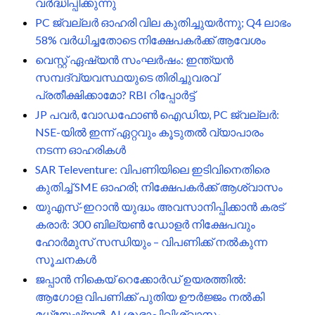
വർദ്ധിപ്പിക്കുന്നു
PC ജ്വല്ലർ ഓഹരി വില കുതിച്ചുയർന്നു; Q4 ലാഭം
58% വർധിച്ചതോടെ നിക്ഷേപകർക്ക് ആവേശം
വെസ്റ്റ് ഏഷ്യൻ സംഘർഷം: ഇന്ത്യൻ
സമ്പദ്‌വ്യവസ്ഥയുടെ തിരിച്ചുവരവ്
പ്രതീക്ഷിക്കാമോ? RBI റിപ്പോർട്ട്
JP പവർ, വോഡഫോൺ ഐഡിയ, PC ജ്വല്ലർ:
NSE-യിൽ ഇന്ന് ഏറ്റവും കൂടുതൽ വ്യാപാരം
നടന്ന ഓഹരികൾ
SAR Televenture: വിപണിയിലെ ഇടിവിനെതിരെ
കുതിച്ച് SME ഓഹരി; നിക്ഷേപകർക്ക് ആശ്വാസം
യുഎസ്-ഇറാൻ യുദ്ധം അവസാനിപ്പിക്കാൻ കരട്
കരാർ: 300 ബില്യൺ ഡോളർ നിക്ഷേപവും
ഹോർമുസ് സന്ധിയും – വിപണിക്ക് നൽകുന്ന
സൂചനകൾ
ജപ്പാൻ നികെയ് റെക്കോർഡ് ഉയരത്തിൽ:
ആഗോള വിപണിക്ക് പുതിയ ഊർജ്ജം നൽകി
മധ്യേഷ്യൻ, AI ശുഭാപ്തിവിശ്വാസം