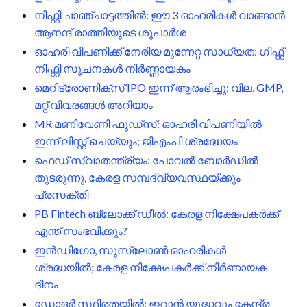
നിഫ്റ്റി ചാഞ്ചാട്ടത്തിൽ: ഈ 3 ഓഹരികൾ വാങ്ങാൻ
ആനന്ദ് രാത്തിയുടെ ശുപാർശ
ഓഹരി വിപണിക്ക് നേരിയ മുന്നേറ്റ സാധ്യത: ഗിഫ്റ്റ്
നിഫ്റ്റി സൂചനകൾ നിർണ്ണായകം
മെറിട്രോണിക്സ് IPO ഇന്ന് ആരംഭിച്ചു; വില, GMP,
മറ്റ് വിവരങ്ങൾ അറിയാം
MR മണിവേണി ഫുഡ്സ്: ഓഹരി വിപണിയിൽ
ഇന്ന് ലിസ്റ്റ് ചെയ്യും; ജിഎംപി ശ്രദ്ധേയം
ഫെഡ് സ്വാതന്ത്ര്യം: പോവൽ ബോർഡിൽ
തുടരുന്നു, കേരള സമ്പദ്‌വ്യവസ്ഥയ്ക്കും
പ്രസക്തി
PB Fintech ബ്ലോക്ക് ഡീൽ: കേരള നിക്ഷേപകർക്ക്
എന്ത് സംഭവിക്കും?
ഇൻഡിഗോ, സുസ്ലോൺ ഓഹരികൾ
ശ്രദ്ധയിൽ; കേരള നിക്ഷേപകർക്ക് നിർണായക
ദിനം
ഡോളർ സ്ഥിരതയിൽ: ഇറാൻ യുദ്ധവും കേന്ദ്ര