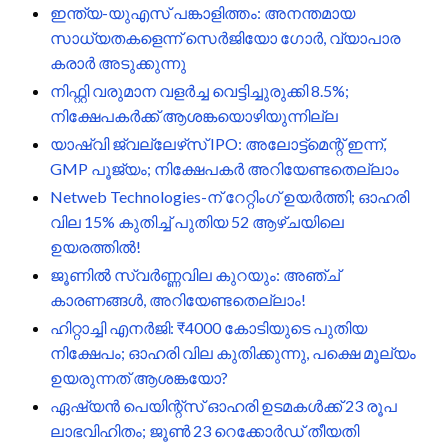
ഇന്ത്യ-യുഎസ് പങ്കാളിത്തം: അനന്തമായ
സാധ്യതകളെന്ന് സെർജിയോ ഗോർ, വ്യാപാര
കരാർ അടുക്കുന്നു
നിഫ്റ്റി വരുമാന വളർച്ച വെട്ടിച്ചുരുക്കി 8.5%;
നിക്ഷേപകർക്ക് ആശങ്കയൊഴിയുന്നില്ല
യാഷ്വി ജ്വല്ലേഴ്‌സ് IPO: അലോട്ട്‌മെന്റ് ഇന്ന്,
GMP പൂജ്യം; നിക്ഷേപകർ അറിയേണ്ടതെല്ലാം
Netweb Technologies-ന് റേറ്റിംഗ് ഉയർത്തി; ഓഹരി
വില 15% കുതിച്ച് പുതിയ 52 ആഴ്ചയിലെ
ഉയരത്തിൽ!
ജൂണിൽ സ്വർണ്ണവില കുറയും: അഞ്ച്
കാരണങ്ങൾ, അറിയേണ്ടതെല്ലാം!
ഹിറ്റാച്ചി എനർജി: ₹4000 കോടിയുടെ പുതിയ
നിക്ഷേപം; ഓഹരി വില കുതിക്കുന്നു, പക്ഷെ മൂല്യം
ഉയരുന്നത് ആശങ്കയോ?
ഏഷ്യൻ പെയിന്റ്‌സ് ഓഹരി ഉടമകൾക്ക് 23 രൂപ
ലാഭവിഹിതം; ജൂൺ 23 റെക്കോർഡ് തീയതി