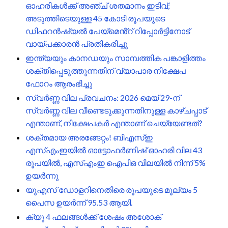
ഓഹരികൾക്ക് അഞ്ച് ശതമാനം ഇടിവ്;
അടുത്തിടെയുള്ള 45 കോടി രൂപയുടെ
ഡിഫറൻഷ്യൽ പേയ്‌മെൻ്റ് റിപ്പോർട്ടിനോട്
വായ്പക്കാരൻ പ്രതികരിച്ചു
ഇന്ത്യയും കാനഡയും സാമ്പത്തിക പങ്കാളിത്തം
ശക്തിപ്പെടുത്തുന്നതിന് വ്യാപാര നിക്ഷേപ
ഫോറം ആരംഭിച്ചു
സ്വർണ്ണ വില പ്രവചനം: 2026 മെയ് 29-ന്
സ്വർണ്ണ വില വീണ്ടെടുക്കുന്നതിനുള്ള കാഴ്ചപ്പാട്
എന്താണ്, നിക്ഷേപകർ എന്താണ് ചെയ്യേണ്ടത്?
ശക്തമായ അരങ്ങേറ്റം! ബിഎസ്ഇ
എസ്എംഇയിൽ ഓട്ടോഫർണിഷ് ഓഹരി വില 43
രൂപയിൽ, എസ്എംഇ ഐപിഒ വിലയിൽ നിന്ന് 5%
ഉയർന്നു
യുഎസ് ഡോളറിനെതിരെ രൂപയുടെ മൂല്യം 5
പൈസ ഉയർന്ന് 95.53 ആയി.
ക്യു 4 ഫലങ്ങൾക്ക് ശേഷം അശോക്