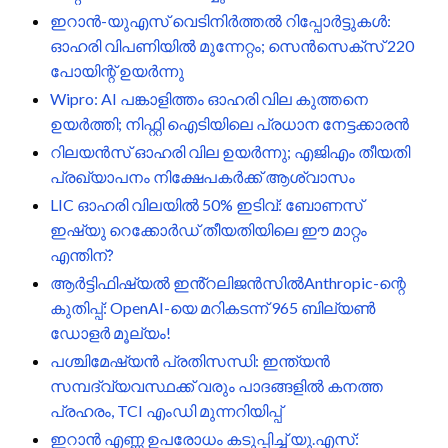
ഇറാൻ-യുഎസ് വെടിനിർത്തൽ റിപ്പോർട്ടുകൾ:
ഓഹരി വിപണിയിൽ മുന്നേറ്റം; സെൻസെക്സ് 220
പോയിന്റ് ഉയർന്നു
Wipro: AI പങ്കാളിത്തം ഓഹരി വില കുത്തനെ
ഉയർത്തി; നിഫ്റ്റി ഐടിയിലെ പ്രധാന നേട്ടക്കാരൻ
റിലയൻസ് ഓഹരി വില ഉയർന്നു; എജിഎം തീയതി
പ്രഖ്യാപനം നിക്ഷേപകർക്ക് ആശ്വാസം
LIC ഓഹരി വിലയിൽ 50% ഇടിവ്: ബോണസ്
ഇഷ്യു റെക്കോർഡ് തീയതിയിലെ ഈ മാറ്റം
എന്തിന്?
ആർട്ടിഫിഷ്യൽ ഇൻ്റലിജൻസിൽAnthropic-ന്റെ
കുതിപ്പ്: OpenAI-യെ മറികടന്ന് 965 ബില്യൺ
ഡോളർ മൂല്യം!
പശ്ചിമേഷ്യൻ പ്രതിസന്ധി: ഇന്ത്യൻ
സമ്പദ്‌വ്യവസ്ഥക്ക് വരും പാദങ്ങളിൽ കനത്ത
പ്രഹരം, TCI എംഡി മുന്നറിയിപ്പ്
ഇറാൻ എണ്ണ ഉപരോധം കടുപ്പിച്ച് യു.എസ്: