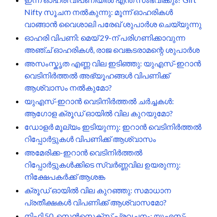
Nifty സൂചന നൽകുന്നു: മൂന്ന് ഓഹരികൾ
വാങ്ങാൻ വൈശാലി പരേഖ് ശുപാർശ ചെയ്യുന്നു
ഓഹരി വിപണി: മെയ് 29-ന് പരിഗണിക്കാവുന്ന
അഞ്ച് ഓഹരികൾ, രാജ വെങ്കടരാമന്റെ ശുപാർശ
അസംസ്കൃത എണ്ണ വില ഇടിഞ്ഞു: യുഎസ്-ഇറാൻ
വെടിനിർത്തൽ അഭ്യൂഹങ്ങൾ വിപണിക്ക്
ആശ്വാസം നൽകുമോ?
യുഎസ്-ഇറാൻ വെടിനിർത്തൽ ചർച്ചകൾ:
ആഗോള ക്രൂഡ് ഓയിൽ വില കുറയുമോ?
ഡോളർ മൂല്യം ഇടിയുന്നു: ഇറാൻ വെടിനിർത്തൽ
റിപ്പോർട്ടുകൾ വിപണിക്ക് ആശ്വാസം
അമേരിക്ക-ഇറാൻ വെടിനിർത്തൽ
റിപ്പോർട്ടുകൾക്കിടെ സ്വർണ്ണവില ഉയരുന്നു:
നിക്ഷേപകർക്ക് ആശങ്ക
ക്രൂഡ് ഓയിൽ വില കുറഞ്ഞു: സമാധാന
പ്രതീക്ഷകൾ വിപണിക്ക് ആശ്വാസമോ?
നിഫ്റ്റി 50, സെൻസെക്സ് പ്രവചനം: യുഎസ്-