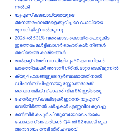
നൽകി
യുഎസ് കടബാധ്യതയുടെ
അനന്തരഫലങ്ങളെക്കുറിച്ച് റേ ഡാലിയോ
മുന്നറിയിപ്പ് നൽകുന്നു
2026-ൽ 531% വരെ ലാഭം കൊയ്ത ചെറുകിട,
ഇടത്തരം മൾട്ടിബാഗർ ഓഹരികൾ: നിങ്ങൾ
അറിയേണ്ട കാര്യങ്ങൾ
മാർക്കറ്റ് പ്രതിസന്ധിയിലും 50 കമ്പനികൾ
ലാഭത്തിലേക്ക്: അദാനി ഗ്രീൻ, ടാറ്റാ ടെക് മുന്നിൽ
ക്യു 4 ഫലങ്ങളുടെ ദുർബലമായതിനാൽ
ഡിഫൻസ് പിഎസ്‌യു സ്റ്റോക്ക് ഭാരത്
ഡൈനാമിക്‌സ് ഓഹരി വില 8% ഇടിഞ്ഞു
ഹോർമുസ് കടലിടുക്ക്: ഇറാൻ-യുഎസ്
വെടിനിർത്തൽ ചർച്ചകൾ എണ്ണവില കുറച്ചു
രണ്‍ബീര്‍ കപൂര്‍ പിന്തുണയോടെ പ്രൈം
ഫോക്കസ് ഓഹരികൾ: Q4-ൽ 82 കോടി രൂപ
അറ്റാദായം നേടി തിരിച്ചുവരവ്