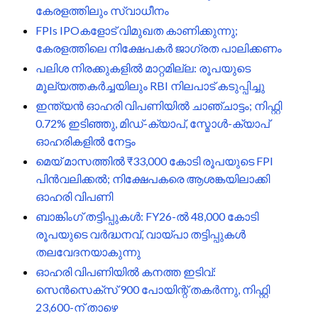
കേരളത്തിലും സ്വാധീനം
FPIs IPOകളോട് വിമുഖത കാണിക്കുന്നു;
കേരളത്തിലെ നിക്ഷേപകർ ജാഗ്രത പാലിക്കണം
പലിശ നിരക്കുകളിൽ മാറ്റമില്ല: രൂപയുടെ
മൂല്യത്തകർച്ചയിലും RBI നിലപാട് കടുപ്പിച്ചു
ഇന്ത്യൻ ഓഹരി വിപണിയിൽ ചാഞ്ചാട്ടം; നിഫ്റ്റി
0.72% ഇടിഞ്ഞു, മിഡ്-ക്യാപ്, സ്മോൾ-ക്യാപ്
ഓഹരികളിൽ നേട്ടം
മെയ് മാസത്തിൽ ₹33,000 കോടി രൂപയുടെ FPI
പിൻവലിക്കൽ; നിക്ഷേപകരെ ആശങ്കയിലാക്കി
ഓഹരി വിപണി
ബാങ്കിംഗ് തട്ടിപ്പുകൾ: FY26-ൽ 48,000 കോടി
രൂപയുടെ വർദ്ധനവ്, വായ്പാ തട്ടിപ്പുകൾ
തലവേദനയാകുന്നു
ഓഹരി വിപണിയിൽ കനത്ത ഇടിവ്:
സെൻസെക്സ് 900 പോയിന്റ് തകർന്നു, നിഫ്റ്റി
23,600-ന് താഴെ