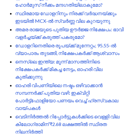
ഹോർമുസ് നീക്കം മന്ദഗതിയിലാകുമോ?
സ്ഥിരമായ ഡോളറിനും നിരക്ക് വർദ്ധനയ്ക്കും
ഇടയിൽ MCX-ൽ സ്വർണ്ണ വില കുറയുന്നു
അമര രാജയുടെ പുതിയ ഊർജ്ജ നിക്ഷേപം: ഭാവി
വളർച്ചയ്ക്ക് കരുത്ത് പകരുമോ?
ഡോളറിനെതിരെ രൂപയ്ക്ക് മുന്നേറ്റം; 95.55-ൽ
വ്യാപാരം തുടങ്ങി, നിക്ഷേപകർക്ക് ആശ്വാസം
നെസ്‌ലെ ഇന്ത്യ: മൂന്ന് മാസത്തിനിടെ
നിക്ഷേപകർക്ക് മികച്ച നേട്ടം, ഓഹരി വില
കുതിക്കുന്നു
ഓഹരി വിപണിയിലെ നഷ്ടം ഒഴിവാക്കാൻ
സമ്പന്നർക്ക് പുതിയ വഴി: ഇക്വിറ്റി
പോർട്ട്‌ഫോളിയോ പണയം വെച്ച് ഹ്രസ്വകാല
വായ്പകൾ
വെടിനിർത്തൽ റിപ്പോർട്ടുകൾക്കിടെ വെള്ളി വില
കിലോഗ്രാമിന് ₹2.68 ലക്ഷത്തിൽ സ്ഥിരത
നിലനിർത്തി