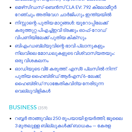
മെഴ്‌സിഡസ്-ബെൻസ് CLA EV: 792 കിലോമീറ്റർ
റേഞ്ചും അതിവേഗ ചാർജിംഗും ഇന്ത്യയിൽ
നിസ്സാന്റെ പുതിയ മാറ്റങ്ങൾ: യൂറോപ്പിലേക്ക്
കരുത്തുറ്റ പിഎച്ച്ഇവി ട്രക്കും ഓഫ്-റോഡ്
വിപണിയിലേക്ക് പുതിയ കിക്സും
ബിഎംഡബ്ല്യുവിന്റെ ഭാവി പ്ലാനുകളും
നിലവിലെ മോഡലുകളുടെ വിശ്വാസ്യതയും:
ഒരു വിശകലനം
ഓഡിയുടെ വി8 കരുത്ത്: എസ്8 പ്ലസിൽ നിന്ന്
പുതിയ ഹൈബ്രിഡ് ആർഎസ് 6-ലേക്ക്;
ഹൈബ്രിഡ് സാങ്കേതികവിദ്യ നേരിടുന്ന
വെല്ലുവിളികൾ
BUSINESS
(359)
റബ്ബർ താങ്ങുവില 250 രൂപയായി ഉയർത്തി; ജൂലൈ
3 മുതലുള്ള ബില്ലുകൾക്ക് ബാധകം — കേരള