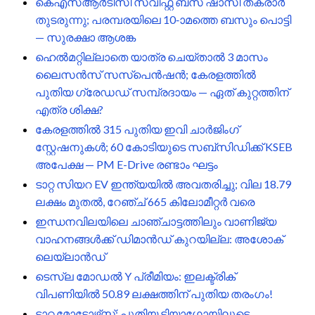
കെഎസ്ആർടിസി സ്വിഫ്റ്റ് ബസ് ഷാസി തകരാർ
തുടരുന്നു; പരമ്പരയിലെ 10-ാമത്തെ ബസും പൊട്ടി
— സുരക്ഷാ ആശങ്ക
ഹെൽമറ്റില്ലാതെ യാത്ര ചെയ്താൽ 3 മാസം
ലൈസൻസ് സസ്പെൻഷൻ; കേരളത്തിൽ
പുതിയ ഗ്രേഡഡ് സമ്പ്രദായം — ഏത് കുറ്റത്തിന്
എത്ര ശിക്ഷ?
കേരളത്തിൽ 315 പുതിയ ഇവി ചാർജിംഗ്
സ്റ്റേഷനുകൾ; 60 കോടിയുടെ സബ്‌സിഡിക്ക് KSEB
അപേക്ഷ — PM E-Drive രണ്ടാം ഘട്ടം
ടാറ്റ സിയറ EV ഇന്ത്യയിൽ അവതരിച്ചു; വില 18.79
ലക്ഷം മുതൽ, റേഞ്ച് 665 കിലോമീറ്റർ വരെ
ഇന്ധനവിലയിലെ ചാഞ്ചാട്ടത്തിലും വാണിജ്യ
വാഹനങ്ങൾക്ക് ഡിമാൻഡ് കുറയില്ല: അശോക്
ലെയ്ലാൻഡ്
ടെസ്ല മോഡൽ Y പ്രീമിയം: ഇലക്ട്രിക്
വിപണിയിൽ 50.89 ലക്ഷത്തിന് പുതിയ തരംഗം!
ടാറ്റ മോട്ടോഴ്‌സ്: പുതിയ ടിയാഗോയിലൂടെ