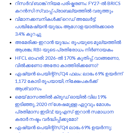
റിസർവ് ബാങ്ക് നിയമ പരിഷ്കരണം: FY27-ൽ BRICS
കറൻസി സ്വാപ്പ് പ്രാബല്യത്തിൽ വരുത്തും
വിമാനക്കമ്പനികൾക്ക് റെഡ് അലേർട്ട്:
പശ്ചിമേഷ്യൻ യുദ്ധം ആഗോള യാത്രക്കാരെ
3.4% കുറച്ചു
അമേരിക്ക-ഇറാൻ യുദ്ധം: രൂപയുടെ മൂല്യത്തിൽ
ആശങ്ക; RBI-യുടെ പ്രതിരോധം നിർണായകം
HFCL ഓഹരി: 2026-ൽ 170% കുതിപ്പ്, വാങ്ങണോ,
വിൽക്കണോ അതോ കാത്തിരിക്കണോ?
ഏഷ്യൻ പെയിന്റ്സ് Q4 ഫലം: ലാഭം 69% ഉയർന്ന്
1,172 കോടി രൂപയായി, നിക്ഷേപകർക്ക്
ആശ്വാസം
മെയ് മാസത്തിൽ ക്രൂഡ് ഓയിൽ വില 19%
ഇടിഞ്ഞു, 2020 ന് ശേഷമുള്ള ഏറ്റവും മോശം
പ്രതിമാസ ഇടിവ്; യുഎസ്-ഇറാൻ സമാധാന
കരാർ നഷ്ടം വർദ്ധിപ്പിക്കുമോ?
ഏഷ്യൻ പെയിന്റ്‌സ് Q4 ലാഭം 69% ഉയർന്നു;