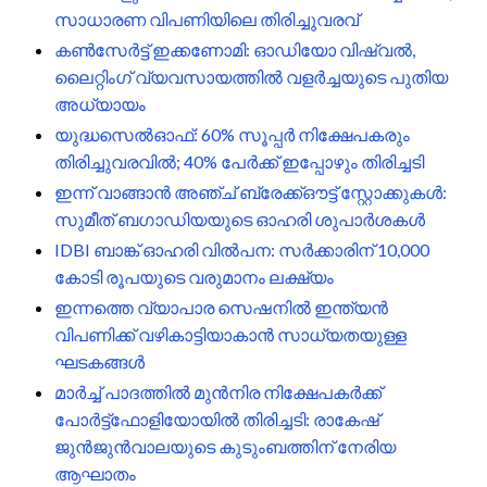
സാധാരണ വിപണിയിലെ തിരിച്ചുവരവ്
കൺസേർട്ട് ഇക്കണോമി: ഓഡിയോ വിഷ്വൽ,
ലൈറ്റിംഗ് വ്യവസായത്തിൽ വളർച്ചയുടെ പുതിയ
അധ്യായം
യുദ്ധസെൽഓഫ്: 60% സൂപ്പർ നിക്ഷേപകരും
തിരിച്ചുവരവിൽ; 40% പേർക്ക് ഇപ്പോഴും തിരിച്ചടി
ഇന്ന് വാങ്ങാൻ അഞ്ച് ബ്രേക്ക്ഔട്ട് സ്റ്റോക്കുകൾ:
സുമീത് ബഗാഡിയയുടെ ഓഹരി ശുപാർശകൾ
IDBI ബാങ്ക് ഓഹരി വിൽപന: സർക്കാരിന് 10,000
കോടി രൂപയുടെ വരുമാനം ലക്ഷ്യം
ഇന്നത്തെ വ്യാപാര സെഷനിൽ ഇന്ത്യൻ
വിപണിക്ക് വഴികാട്ടിയാകാൻ സാധ്യതയുള്ള
ഘടകങ്ങൾ
മാർച്ച് പാദത്തിൽ മുൻനിര നിക്ഷേപകർക്ക്
പോർട്ട്ഫോളിയോയിൽ തിരിച്ചടി: രാകേഷ്
ജുൻജുൻവാലയുടെ കുടുംബത്തിന് നേരിയ
ആഘാതം