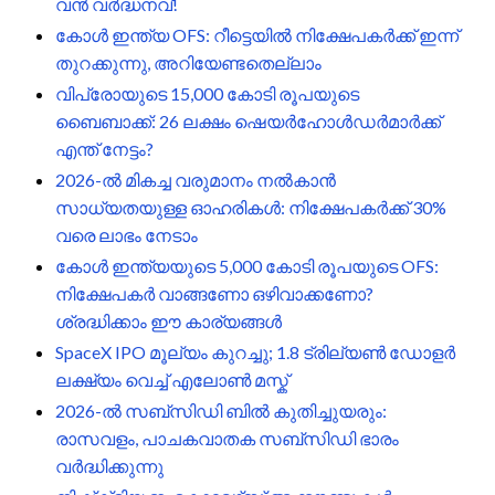
വൻ വർദ്ധനവ്!
കോൾ ഇന്ത്യ OFS: റീട്ടെയിൽ നിക്ഷേപകർക്ക് ഇന്ന്
തുറക്കുന്നു, അറിയേണ്ടതെല്ലാം
വിപ്രോയുടെ 15,000 കോടി രൂപയുടെ
ബൈബാക്ക്: 26 ലക്ഷം ഷെയർഹോൾഡർമാർക്ക്
എന്ത് നേട്ടം?
2026-ൽ മികച്ച വരുമാനം നൽകാൻ
സാധ്യതയുള്ള ഓഹരികൾ: നിക്ഷേപകർക്ക് 30%
വരെ ലാഭം നേടാം
കോൾ ഇന്ത്യയുടെ 5,000 കോടി രൂപയുടെ OFS:
നിക്ഷേപകർ വാങ്ങണോ ഒഴിവാക്കണോ?
ശ്രദ്ധിക്കാം ഈ കാര്യങ്ങൾ
SpaceX IPO മൂല്യം കുറച്ചു; 1.8 ട്രില്യൺ ഡോളർ
ലക്ഷ്യം വെച്ച് എലോൺ മസ്ക്
2026-ൽ സബ്സിഡി ബിൽ കുതിച്ചുയരും:
രാസവളം, പാചകവാതക സബ്സിഡി ഭാരം
വർദ്ധിക്കുന്നു