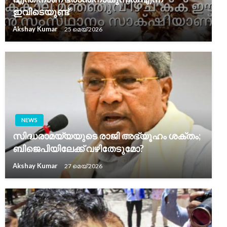
ഇവിടെയുണ്ട്
Akshay Kumar
25 മെയ്‌ 2026
NEWS
സിദ്ധരാമയ്യയുടെ രാജി അഭ്യൂഹം ശക്തം;
ബിജെപിയിലേക്ക് വഴിതേടുമോ?
Akshay Kumar
27 മെയ്‌ 2026