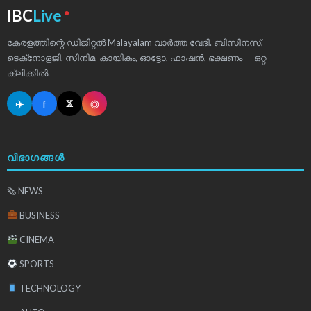
●
IBC
Live
കേരളത്തിന്റെ ഡിജിറ്റൽ Malayalam വാർത്ത വേദി. ബിസിനസ്,
ടെക്‌നോളജി, സിനിമ, കായികം, ഓട്ടോ, ഫാഷൻ, ഭക്ഷണം — ഒറ്റ
ക്ലിക്കിൽ.
✈
f
◎
𝕏
വിഭാഗങ്ങൾ
🗞 NEWS
BUSINESS
CINEMA
SPORTS
TECHNOLOGY