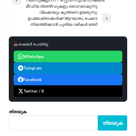
റിലീസുകളും OTT സ്ഫോടനവും സോഷ്യൽ
Previous
മീഡിയ ട്രെൻഡുകളും വൈറലാകുന്നു
Post
വിലക്കയറ്റം കുത്തനെ ഉയരുന്നു:
ഉപഭോക്താക്കൾക്ക് ആഘാതം, ചെലവ്
Next
നിയന്ത്രിക്കാൻ പുതിയ വഴികൾ തേടി
Post
ഷെയർ ചെയ്യൂ
WhatsApp
Telegram
Facebook
Twitter / X
തിരയുക
തിരയുക