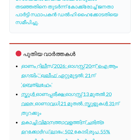
തടഞ്ഞതിനെ തുടർന്ന് കോക്ക്രോച്ച് ജനതാ
പാർട്ടി സ്ഥാപകൻ ഡൽഹി ഹൈക്കോടതിയെ
സമീപിച്ചു.
പുതിയ വാർത്തകൾ
ഓണം റിലീസ് 2026: ഓഗസ്റ്റ് 20ന് ‘ഐ ആം
ഗെയിം’, ‘ഖലീഫ’ ഏറ്റുമുട്ടൽ; 21ന്
‘ബെത്‌ലഹേം’
സ്കൂൾ ഓണപ്പരീക്ഷ ഓഗസ്റ്റ് 13 മുതൽ 20
വരെ; ഓണാവധി 21 മുതൽ, സ്കൂളുകൾ 31ന്
തുറക്കും
കൊച്ചി വിമാനത്താവളത്തിന് ചരിത്ര
റെക്കോർഡ് ലാഭം; 502 കോടി രൂപ, 55%