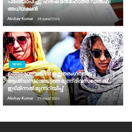
പ്രഖ്യാപിച്ചു; ഹർഷ് മൽഹോത്ര ഡൽഹി
അധ്യക്ഷൻ
Akshay Kumar
28 മെയ്‌ 2026
NEWS
ഉത്തരേന്ത്യയിൽ ഉഷ്ണതരംഗത്തിന്
ആശ്വാസം; അടുത്ത മൂന്ന് ദിവസത്തേക്ക്
ഇടിമിന്നൽ മുന്നറിയിപ്പ്
Akshay Kumar
29 മെയ്‌ 2026