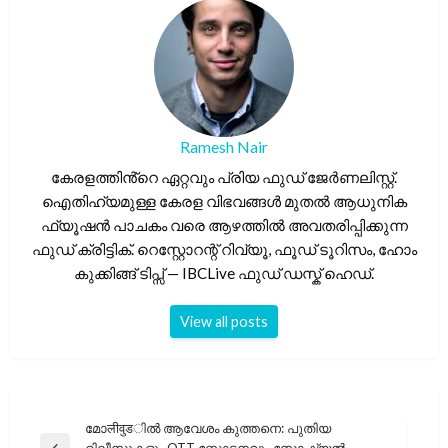
Ramesh Nair
കേരളത്തിൻ്റെ ഏറ്റവും പ്രിയ ഫുഡ് ജേർണലിസ്റ്റ്.
ഐതിഹ്യമുള്ള കേരള വിഭവങ്ങൾ മുതൽ ആധുനിക
ഫ്യൂഷൻ പാചകം വരെ ആഴത്തിൽ അവതരിപ്പിക്കുന്ന
ഫുഡ് ക്രിട്ടിക്. റെസ്റ്റോറന്റ് റിവ്യൂ, ഫൂഡ് ടൂറിസം, ഹോം
കുക്കിങ്ങ് ടിപ്സ് — IBCLive ഫുഡ് ഡസ്ക് ഹെഡ്.
View all posts
പോസ്റ്റുകളിലൂടെ
മോलीवुडിൽ ആവേശം കുത്തനെ: പുതിയ