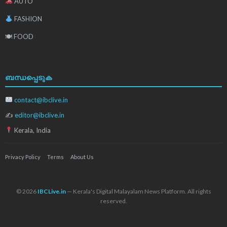
AUTO
FASHION
🍽 FOOD
ബന്ധപ്പെടുക
contact@ibclive.in
✍
editor@ibclive.in
Kerala, India
Privacy Policy
Terms
About Us
© 2026
IBCLive.in
— Kerala's Digital Malayalam News Platform. All rights
reserved.