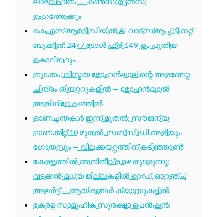
ലാഭവിഹിതം — കൺസൾട്ടൻസി
രംഗത്തേക്കും
കെഎസ്ആർടിസിയിൽ AI വാട്സ്ആപ്പ് ടിക്കറ്റ്
ബുക്കിങ്; 24×7 ടോൾ ഫ്രീ 149-ഉം പുതിയ
കൊറിയറും
തുടക്കം: വിസ്മയ മോഹൻലാലിന്റെ അരങ്ങേറ്റ
ചിത്രം തിയറ്ററുകളിൽ — മോഹൻലാൽ
അതിഥിവേഷത്തിൽ
ഓണച്ചന്തകൾ ഇന്ന് മുതൽ; സൗജന്യ
ഓണക്കിറ്റ് 10 മുതൽ, സബ്സിഡി അരിയും
ഗോതമ്പും — വിലക്കയറ്റത്തിന് കടിഞ്ഞാൺ
കേരളത്തിൽ അതിതീവ്ര മഴ തുടരുന്നു;
വടക്കൻ-മധ്യ ജില്ലകളിൽ റെഡ്, ഓറഞ്ച്
അലർട്ട് — ആയിരങ്ങൾ ക്യാമ്പുകളിൽ
കേരള സാമൂഹിക സുരക്ഷാ പെൻഷൻ: