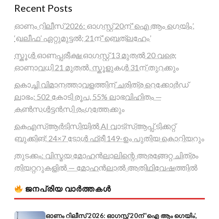
Recent Posts
ഓണം റിലീസ് 2026: ഓഗസ്റ്റ് 20ന് ‘ഐ ആം ഗെയിം’,
‘ഖലീഫ’ ഏറ്റുമുട്ടൽ; 21ന് ‘ബെത്‌ലഹേം’
സ്കൂൾ ഓണപ്പരീക്ഷ ഓഗസ്റ്റ് 13 മുതൽ 20 വരെ;
ഓണാവധി 21 മുതൽ, സ്കൂളുകൾ 31ന് തുറക്കും
കൊച്ചി വിമാനത്താവളത്തിന് ചരിത്ര റെക്കോർഡ്
ലാഭം; 502 കോടി രൂപ, 55% ലാഭവിഹിതം —
കൺസൾട്ടൻസി രംഗത്തേക്കും
കെഎസ്ആർടിസിയിൽ AI വാട്സ്ആപ്പ് ടിക്കറ്റ്
ബുക്കിങ്; 24×7 ടോൾ ഫ്രീ 149-ഉം പുതിയ കൊറിയറും
തുടക്കം: വിസ്മയ മോഹൻലാലിന്റെ അരങ്ങേറ്റ ചിത്രം
തിയറ്ററുകളിൽ — മോഹൻലാൽ അതിഥിവേഷത്തിൽ
ജനപ്രിയ വാർത്തകൾ
ഓണം റിലീസ് 2026: ഓഗസ്റ്റ് 20ന് ‘ഐ ആം ഗെയിം’,