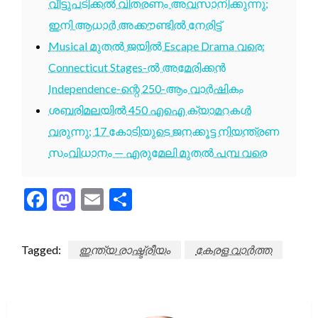
വീട്ടുപടിക്കൽ വിതരണം അവസാനിക്കുന്നു;
ഇനി ആധാർ അക്കൗണ്ടിൽ നേരിട്ട്
Musical മുതൽ ജയിൽ Escape Drama വരെ:
Connecticut Stages-ൽ അമേരിക്കൻ
Independence-ന്റെ 250-ആം വാർഷികം
ശബരിമലയിൽ 450 എഐ ക്യാമറകൾ
വരുന്നു; 17 കോടിയുടെ ജനക്കൂട്ട നിയന്ത്രണ
സംവിധാനം — എരുമേലി മുതൽ പമ്പ വരെ
Facebook
Mastodon
Email
Share
Tagged:
ഇന്ത്യ രാഷ്ട്രീയം
കേരള വാർത്ത