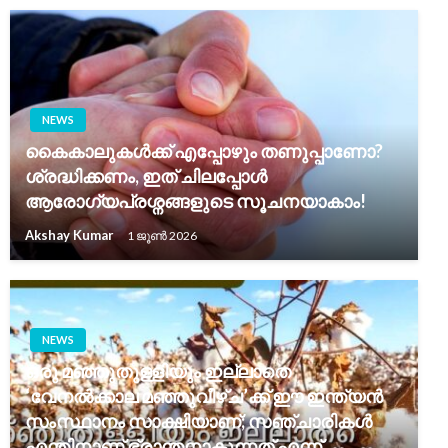
NEWS
കൈകാലുകൾക്ക് എപ്പോഴും തണുപ്പാണോ?
ശ്രദ്ധിക്കണം, ഇത് ചിലപ്പോൾ
ആരോഗ്യപ്രശ്നങ്ങളുടെ സൂചനയാകാം!
Akshay Kumar
1 ജൂൺ 2026
NEWS
ഒരു മഞ്ഞുതുള്ളിയും ഇല്ലാതെ
‘വേനൽക്കാല മഞ്ഞുവീഴ്ച’ക്ക് ഈ ഇന്ത്യൻ
സംസ്ഥാനം സാക്ഷിയാണ്; സഞ്ചാരികൾ
എന്തിനാണ് ഭ്രാന്തനാകുന്നത് എന്ന്