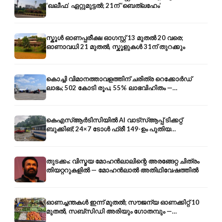
‘ഖലീഫ’ ഏറ്റുമുട്ടൽ; 21ന് ‘ബെത്‌ലഹേം’
സ്കൂൾ ഓണപ്പരീക്ഷ ഓഗസ്റ്റ് 13 മുതൽ 20 വരെ;
ഓണാവധി 21 മുതൽ, സ്കൂളുകൾ 31ന് തുറക്കും
കൊച്ചി വിമാനത്താവളത്തിന് ചരിത്ര റെക്കോർഡ്
ലാഭം; 502 കോടി രൂപ, 55% ലാഭവിഹിതം —
കൺസൾട്ടൻസി രംഗത്തേക്കും
കെഎസ്ആർടിസിയിൽ AI വാട്സ്ആപ്പ് ടിക്കറ്റ്
ബുക്കിങ്; 24×7 ടോൾ ഫ്രീ 149-ഉം പുതിയ
കൊറിയറും
തുടക്കം: വിസ്മയ മോഹൻലാലിന്റെ അരങ്ങേറ്റ ചിത്രം
തിയറ്ററുകളിൽ — മോഹൻലാൽ അതിഥിവേഷത്തിൽ
ഓണച്ചന്തകൾ ഇന്ന് മുതൽ; സൗജന്യ ഓണക്കിറ്റ് 10
മുതൽ, സബ്സിഡി അരിയും ഗോതമ്പും —
വിലക്കയറ്റത്തിന് കടിഞ്ഞാൺ