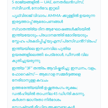
5 രാജ്യങ്ങളിൽ — UAE, നെതർലൻഡ്സ്,
സ്വീഡൻ, നോർവേ, ഇറ്റലി
പൃഥ്വിരാജ് വിവാദം: AMMA-ക്കുള്ളിൽ ഉയരുന്ന
ഇരട്ടത്താപ്പ് ആരോപണങ്ങൾ
സ്വാതന്ത്ര്യ ദിന ആഘോഷങ്ങൾക്കിടയിൽ
ഇന്ത്യയോടും പ്രധാനമന്ത്രി മോദിയോടും
സ്നേഹം പ്രകടിപ്പിച്ച് യുഎസ് പ്രസിഡൻ്റ് ട്രംപ്
ഇന്ത്യയിലെ ഇന്ധനവില പുതിയ
ഉയരങ്ങളിലെത്തി: പെട്രോൾ, ഡീസൽ വില
കുതിച്ചുയരുന്നു
ഇന്ത്യ “3F” തന്ത്രം ആവിഷ്കരിച്ചു: ഇന്ധനം, വളം,
ഫോറെക്സ് — ആഗോള സമ്മര്‍ദ്ദങ്ങളെ
നേരിടാനുള്ള കവചം
ഉത്തരേന്ത്യയിൽ ഉഷ്ണതരംഗം രൂക്ഷം;
ഡൽഹിയിൽ താപനില 45 ഡിഗ്രി കടന്നു,
കർശന ജാഗ്രതാ നിർദേശം
സോഷ്യൽ മീഡിയ അക്കൗണ്ടുകൾ