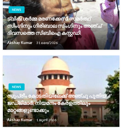
NEWS
ട്വിഷ ശർമ്മ മരണക്കേസ്: സമർത്ഥ്
സിംഗിനും ഗിരിബാല സിംഗിനും അഞ്ച്
ദിവസത്തെ സിബിഐ കസ്റ്റഡി
Akshay Kumar
31 മെയ്‌ 2026
NEWS
സുപ്രീം കോടതിയിലേക്ക് അഞ്ചു പുതിയ
ജഡ്ജിമാർ; നിയമനം കേരളത്തിലും
മാറ്റങ്ങളുണ്ടാക്കും
Akshay Kumar
1 ജൂൺ 2026