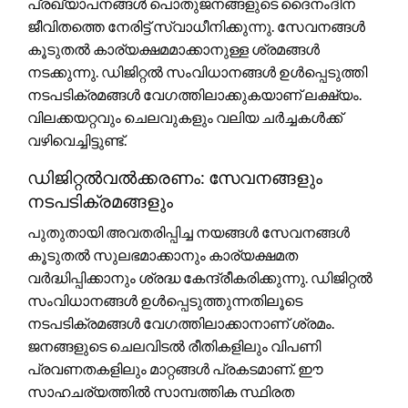
പ്രഖ്യാപനങ്ങൾ പൊതുജനങ്ങളുടെ ദൈനംദിന
ജീവിതത്തെ നേരിട്ട് സ്വാധീനിക്കുന്നു. സേവനങ്ങൾ
കൂടുതൽ കാര്യക്ഷമമാക്കാനുള്ള ശ്രമങ്ങൾ
നടക്കുന്നു. ഡിജിറ്റൽ സംവിധാനങ്ങൾ ഉൾപ്പെടുത്തി
നടപടിക്രമങ്ങൾ വേഗത്തിലാക്കുകയാണ് ലക്ഷ്യം.
വിലക്കയറ്റവും ചെലവുകളും വലിയ ചർച്ചകൾക്ക്
വഴിവെച്ചിട്ടുണ്ട്.
ഡിജിറ്റൽവൽക്കരണം: സേവനങ്ങളും
നടപടിക്രമങ്ങളും
പുതുതായി അവതരിപ്പിച്ച നയങ്ങൾ സേവനങ്ങൾ
കൂടുതൽ സുലഭമാക്കാനും കാര്യക്ഷമത
വർദ്ധിപ്പിക്കാനും ശ്രദ്ധ കേന്ദ്രീകരിക്കുന്നു. ഡിജിറ്റൽ
സംവിധാനങ്ങൾ ഉൾപ്പെടുത്തുന്നതിലൂടെ
നടപടിക്രമങ്ങൾ വേഗത്തിലാക്കാനാണ് ശ്രമം.
ജനങ്ങളുടെ ചെലവിടൽ രീതികളിലും വിപണി
പ്രവണതകളിലും മാറ്റങ്ങൾ പ്രകടമാണ്. ഈ
സാഹചര്യത്തിൽ സാമ്പത്തിക സ്ഥിരത