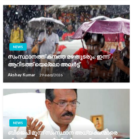
NEWS
സംസ്ഥാനത്ത് കനത്ത മഴ തുടരും; ഇന്ന്
ആറിടത്ത് യെല്ലോ അലര്‍ട്ട്
Akshay Kumar
29 മെയ്‌ 2026
NEWS
ബിജെപി മൂന്ന് സംസ്ഥാന അധ്യക്ഷന്മാരെ