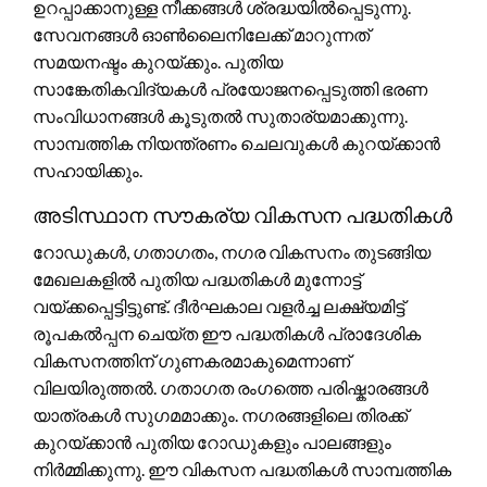
ഉറപ്പാക്കാനുള്ള നീക്കങ്ങൾ ശ്രദ്ധയിൽപ്പെടുന്നു.
സേവനങ്ങൾ ഓൺലൈനിലേക്ക് മാറുന്നത്
സമയനഷ്ടം കുറയ്ക്കും. പുതിയ
സാങ്കേതികവിദ്യകൾ പ്രയോജനപ്പെടുത്തി ഭരണ
സംവിധാനങ്ങൾ കൂടുതൽ സുതാര്യമാക്കുന്നു.
സാമ്പത്തിക നിയന്ത്രണം ചെലവുകൾ കുറയ്ക്കാൻ
സഹായിക്കും.
അടിസ്ഥാന സൗകര്യ വികസന പദ്ധതികൾ
റോഡുകൾ, ഗതാഗതം, നഗര വികസനം തുടങ്ങിയ
മേഖലകളിൽ പുതിയ പദ്ധതികൾ മുന്നോട്ട്
വയ്ക്കപ്പെട്ടിട്ടുണ്ട്. ദീർഘകാല വളർച്ച ലക്ഷ്യമിട്ട്
രൂപകൽപ്പന ചെയ്ത ഈ പദ്ധതികൾ പ്രാദേശിക
വികസനത്തിന് ഗുണകരമാകുമെന്നാണ്
വിലയിരുത്തൽ. ഗതാഗത രംഗത്തെ പരിഷ്കാരങ്ങൾ
യാത്രകൾ സുഗമമാക്കും. നഗരങ്ങളിലെ തിരക്ക്
കുറയ്ക്കാൻ പുതിയ റോഡുകളും പാലങ്ങളും
നിർമ്മിക്കുന്നു. ഈ വികസന പദ്ധതികൾ സാമ്പത്തിക