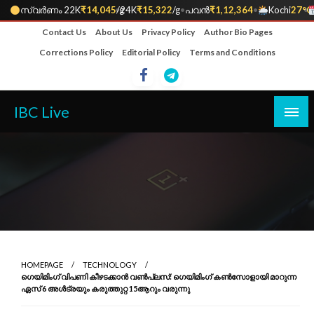
സ്വർണം 22K
₹14,045
•
/g
24K
₹15,322
/g
•
പവൻ
₹1,12,364
•
Kochi
27°C
•
Skip
Contact Us
About Us
Privacy Policy
Author Bio Pages
to
Corrections Policy
Editorial Policy
Terms and Conditions
content
IBC Live
HOMEPAGE
TECHNOLOGY
ഗെയിമിംഗ് വിപണി കീഴടക്കാൻ വൺപ്ലസ്: ഗെയിമിംഗ് കൺസോളായി മാറുന്ന
ഏസ് 6 അൾട്രയും കരുത്തുറ്റ 15ആറും വരുന്നു