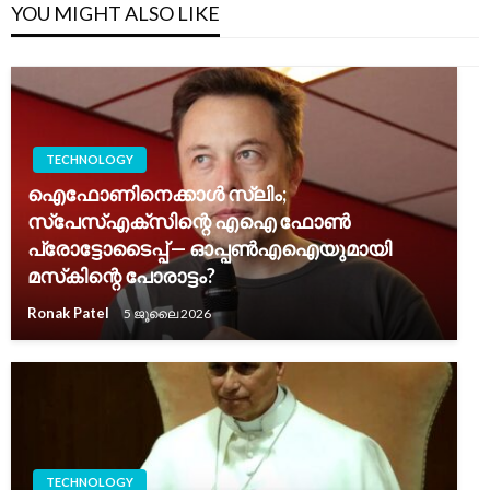
YOU MIGHT ALSO LIKE
TECHNOLOGY
ഐഫോണിനെക്കാൾ സ്ലിം;
സ്‌പേസ്എക്‌സിന്റെ എഐ ഫോൺ
പ്രോട്ടോടൈപ്പ് — ഓപ്പൺഎഐയുമായി
മസ്‌കിന്റെ പോരാട്ടം?
Ronak Patel
5 ജൂലൈ 2026
TECHNOLOGY