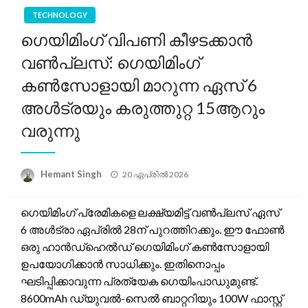
TECHNOLOGY
ഗെയിമിംഗ് വിപണി കീഴടക്കാൻ
വൺപ്ലസ്: ഗെയിമിംഗ്
കൺസോളായി മാറുന്ന ഏസ് 6
അൾട്രയും കരുത്തുറ്റ 15ആറും
വരുന്നു
Posted
Hemant Singh
20 ഏപ്രിൽ 2026
on
ഗെയിമിംഗ് പ്രേമികളെ ലക്ഷ്യമിട്ട് വൺപ്ലസ് ഏസ്
6 അൾട്രാ ഏപ്രിൽ 28ന് പുറത്തിറക്കും. ഈ ഫോൺ
ഒരു ഹാൻഡ്‌ഹെൽഡ് ഗെയിമിംഗ് കൺസോളായി
ഉപയോഗിക്കാൻ സാധിക്കും. ഇതിനൊപ്പം
ഘടിപ്പിക്കാവുന്ന പ്രത്യേക ഗെയിംപാഡുമുണ്ട്.
8600mAh ഡ്യുവൽ-സെൽ ബാറ്ററിയും 100W ഫാസ്റ്റ്