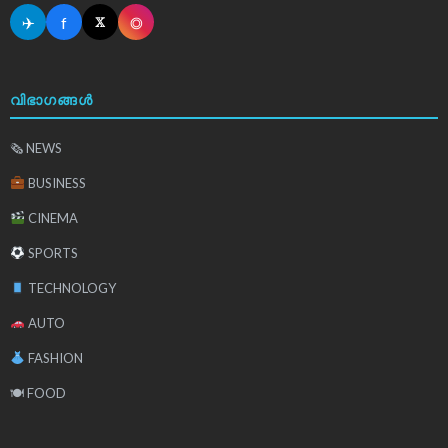
✈
f
◎
𝕏
വിഭാഗങ്ങൾ
🗞 NEWS
BUSINESS
CINEMA
SPORTS
TECHNOLOGY
AUTO
FASHION
🍽 FOOD