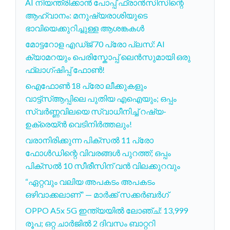
AI നിയന്ത്രിക്കാൻ പോപ്പ് ഫ്രാൻസിസിന്റെ
ആഹ്വാനം: മനുഷ്യരാശിയുടെ
ഭാവിയെക്കുറിച്ചുള്ള ആശങ്കകൾ
മോട്ടറോള എഡ്ജ് 70 പ്രോ പ്ലസ്: AI
ക്യാമറയും പെരിസ്കോപ്പ് ലെൻസുമായി ഒരു
ഫ്ലാഗ്ഷിപ്പ് ഫോൺ!
ഐഫോൺ 18 പ്രോ ലീക്കുകളും
വാട്ട്‌സ്ആപ്പിലെ പുതിയ എഐയും; ഒപ്പം
സ്വർണ്ണവിലയെ സ്വാധീനിച്ച് റഷ്യ-
ഉക്രെയ്ൻ വെടിനിർത്തലും!
വരാനിരിക്കുന്ന പിക്സൽ 11 പ്രോ
ഫോൾഡിന്റെ വിവരങ്ങൾ പുറത്ത്; ഒപ്പം
പിക്സൽ 10 സീരീസിന് വൻ വിലക്കുറവും
“ഏറ്റവും വലിയ അപകടം അപകടം
ഒഴിവാക്കലാണ്” — മാർക്ക് സക്കർബർഗ്
OPPO A5x 5G ഇന്ത്യയില്‍ ലോഞ്ച്: 13,999
രൂപ; ഒറ്റ ചാര്‍ജില്‍ 2 ദിവസം ബാറ്ററി