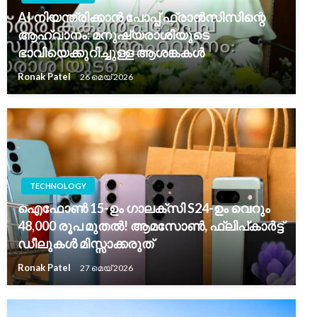
AI നിയന്ത്രിക്കാൻ പോപ്പ് ഫ്രാൻസിസിന്റെ
ആഹ്വാനം: മനുഷ്യരാശിയുടെ
ഭാവിയെക്കുറിച്ചുള്ള ആശങ്കകൾ
Ronak Patel
26 മെയ്‌ 2026
TECHNOLOGY
ഐഫോൺ 15-ഉം ഗാലക്സി S24-ഉം വെറും
48,000 രൂപ മുതൽ! ആമസോൺ, ഫ്ലിപ്കാർട്ട്
ഡീലുകൾ മിസ്സാക്കരുത്
Ronak Patel
27 മെയ്‌ 2026