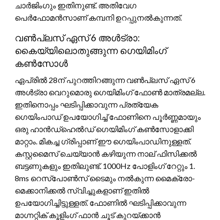
ചാർജിംഗും ഇതിനുണ്ട്. അതിവേഗ
പെർഫോമൻസാണ് കമ്പനി ഉറപ്പുനൽകുന്നത്.
വൺപ്ലസ് ഏസ് 6 അൾട്രാ:
കൈയ്യിലൊതുങ്ങുന്ന ഗെയിമിംഗ്
കൺസോൾ
ഏപ്രിൽ 28ന് പുറത്തിറങ്ങുന്ന വൺപ്ലസ് ഏസ് 6
അൾട്രാ വെറുമൊരു ഗെയിമിംഗ് ഫോൺ മാത്രമല്ല.
ഇതിനൊപ്പം ഘടിപ്പിക്കാവുന്ന പ്രത്യേക
ഗെയിംപാഡ് ഉപയോഗിച്ച് ഫോണിനെ പൂർണ്ണമായും
ഒരു ഹാൻഡ്‌ഹെൽഡ് ഗെയിമിംഗ് കൺസോളാക്കി
മാറ്റാം. മികച്ച ഗ്രിപ്പാണ് ഈ ഗെയിംപാഡിനുള്ളത്.
കസ്റ്റമൈസ് ചെയ്യാൻ കഴിയുന്ന നാല് ഫിസിക്കൽ
ബട്ടണുകളും ഇതിലുണ്ട്. 1000Hz പോളിംഗ് റേറ്റും 1.
8ms റെസ്പോൺസ് ടൈമും നൽകുന്ന മൈക്രോ-
മെക്കാനിക്കൽ സ്വിച്ചുകളാണ് ഇതിൽ
ഉപയോഗിച്ചിട്ടുള്ളത്. ഫോണിൽ ഘടിപ്പിക്കാവുന്ന
മാഗ്നറ്റിക് കൂളിംഗ് ഫാൻ ചൂട് കുറയ്ക്കാൻ