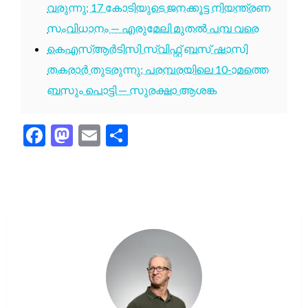
വരുന്നു; 17 കോടിയുടെ ജനക്കൂട്ട നിയന്ത്രണ
സംവിധാനം — എരുമേലി മുതൽ പമ്പ വരെ
കെഎസ്ആർടിസി സ്വിഫ്റ്റ് ബസ് ഷാസി
തകരാർ തുടരുന്നു; പരമ്പരയിലെ 10-ാമത്തെ
ബസും പൊട്ടി — സുരക്ഷാ ആശങ്ക
Facebook
Mastodon
Email
Share