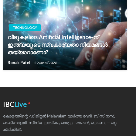
TECHNOLOGY
വീടുകളിലെ Artificial Intelligence-ന്
ഇന്ത്യയുടെ സ്വകാര്യതാ നിയമങ്ങൾ
തയ്യാറാണോ?
Ronak Patel
29 മെയ്‌ 2026
●
IBC
Live
കേരളത്തിന്റെ ഡിജിറ്റൽ Malayalam വാർത്ത വേദി. ബിസിനസ്,
ടെക്‌നോളജി, സിനിമ, കായികം, ഓട്ടോ, ഫാഷൻ, ഭക്ഷണം — ഒറ്റ
ക്ലിക്കിൽ.