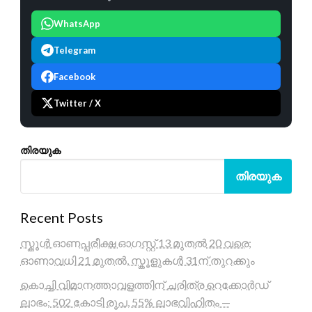
WhatsApp
Telegram
Facebook
Twitter / X
തിരയുക
തിരയുക
Recent Posts
സ്കൂൾ ഓണപ്പരീക്ഷ ഓഗസ്റ്റ് 13 മുതൽ 20 വരെ;
ഓണാവധി 21 മുതൽ, സ്കൂളുകൾ 31ന് തുറക്കും
കൊച്ചി വിമാനത്താവളത്തിന് ചരിത്ര റെക്കോർഡ്
ലാഭം; 502 കോടി രൂപ, 55% ലാഭവിഹിതം —