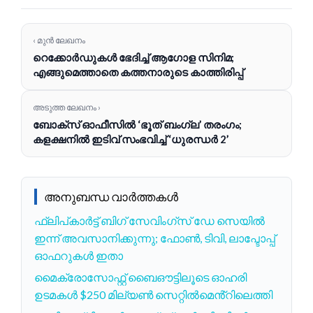
‹ മുൻ ലേഖനം
റെക്കോർഡുകൾ ഭേദിച്ച് ആഗോള സിനിമ;
എങ്ങുമെത്താതെ കത്തനാരുടെ കാത്തിരിപ്പ്
അടുത്ത ലേഖനം ›
ബോക്സ് ഓഫീസിൽ ‘ഭൂത് ബംഗ്ല’ തരംഗം;
കളക്ഷനിൽ ഇടിവ് സംഭവിച്ച് ‘ധുരന്ധർ 2’
അനുബന്ധ വാർത്തകൾ
ഫ്ലിപ്കാർട്ട് ബിഗ് സേവിംഗ്‌സ് ഡേ സെയിൽ
ഇന്ന് അവസാനിക്കുന്നു; ഫോൺ, ടിവി, ലാപ്ടോപ്പ്
ഓഫറുകൾ ഇതാ
മൈക്രോസോഫ്റ്റ് ബൈഔട്ടിലൂടെ ഓഹരി
ഉടമകൾ $250 മില്യൺ സെറ്റിൽമെൻ്റിലെത്തി