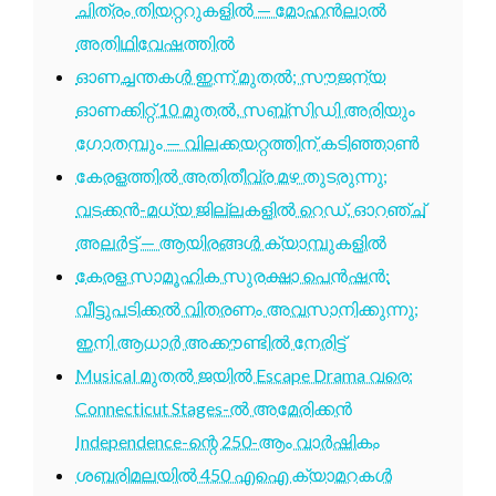
ചിത്രം തിയറ്ററുകളിൽ — മോഹൻലാൽ
അതിഥിവേഷത്തിൽ
ഓണച്ചന്തകൾ ഇന്ന് മുതൽ; സൗജന്യ
ഓണക്കിറ്റ് 10 മുതൽ, സബ്സിഡി അരിയും
ഗോതമ്പും — വിലക്കയറ്റത്തിന് കടിഞ്ഞാൺ
കേരളത്തിൽ അതിതീവ്ര മഴ തുടരുന്നു;
വടക്കൻ-മധ്യ ജില്ലകളിൽ റെഡ്, ഓറഞ്ച്
അലർട്ട് — ആയിരങ്ങൾ ക്യാമ്പുകളിൽ
കേരള സാമൂഹിക സുരക്ഷാ പെൻഷൻ:
വീട്ടുപടിക്കൽ വിതരണം അവസാനിക്കുന്നു;
ഇനി ആധാർ അക്കൗണ്ടിൽ നേരിട്ട്
Musical മുതൽ ജയിൽ Escape Drama വരെ:
Connecticut Stages-ൽ അമേരിക്കൻ
Independence-ന്റെ 250-ആം വാർഷികം
ശബരിമലയിൽ 450 എഐ ക്യാമറകൾ