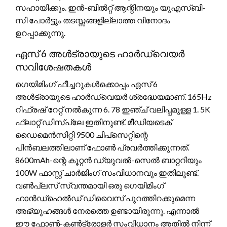
സഹായിക്കും. ഇൻ-ബിൽറ്റ് ആന്റിനയും യുഎസ്ബി-
സി പോർട്ടും തടസ്സങ്ങളില്ലാത്ത വിനോദം
ഉറപ്പാക്കുന്നു.
ഏസ് 6 അൾട്രായുടെ ഹാർഡ്‌വെയർ
സവിശേഷതകൾ
ഗെയിമിംഗ് ഫീച്ചറുകൾക്കൊപ്പം ഏസ് 6
അൾട്രായുടെ ഹാർഡ്‌വെയർ ശ്രദ്ധേയമാണ്. 165Hz
റിഫ്രഷ് റേറ്റ് നൽകുന്ന 6. 78 ഇഞ്ച് വലിപ്പമുള്ള 1. 5K
ഫ്ലാറ്റ് ഡിസ്‌പ്ലേ ഇതിനുണ്ട്. മീഡിയടെക്
ഡൈമെൻസിറ്റി 9500 ചിപ്‌സെറ്റിന്റെ
പിൻബലത്തിലാണ് ഫോൺ പ്രവർത്തിക്കുന്നത്.
8600mAh-ന്റെ കൂറ്റൻ ഡ്യുവൽ-സെൽ ബാറ്ററിയും
100W ഫാസ്റ്റ് ചാർജിംഗ് സംവിധാനവും ഇതിലുണ്ട്.
വൺപ്ലസ് സ്വന്തമായി ഒരു ഗെയിമിംഗ്
ഹാൻഡ്‌ഹെൽഡ് ഡിവൈസ് പുറത്തിറക്കുമെന്ന
അഭ്യൂഹങ്ങൾ നേരത്തെ ഉണ്ടായിരുന്നു. എന്നാൽ
ഈ ഫോൺ-കൺട്രോളർ സംവിധാനം അതിൽ നിന്ന്