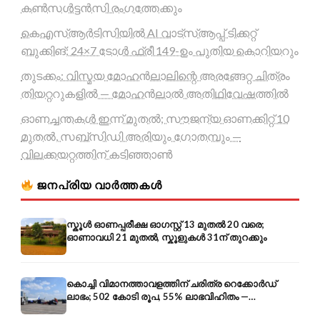
കൺസൾട്ടൻസി രംഗത്തേക്കും
കെഎസ്ആർടിസിയിൽ AI വാട്സ്ആപ്പ് ടിക്കറ്റ്
ബുക്കിങ്; 24×7 ടോൾ ഫ്രീ 149-ഉം പുതിയ കൊറിയറും
തുടക്കം: വിസ്മയ മോഹൻലാലിന്റെ അരങ്ങേറ്റ ചിത്രം
തിയറ്ററുകളിൽ — മോഹൻലാൽ അതിഥിവേഷത്തിൽ
ഓണച്ചന്തകൾ ഇന്ന് മുതൽ; സൗജന്യ ഓണക്കിറ്റ് 10
മുതൽ, സബ്സിഡി അരിയും ഗോതമ്പും —
വിലക്കയറ്റത്തിന് കടിഞ്ഞാൺ
ജനപ്രിയ വാർത്തകൾ
സ്കൂൾ ഓണപ്പരീക്ഷ ഓഗസ്റ്റ് 13 മുതൽ 20 വരെ;
ഓണാവധി 21 മുതൽ, സ്കൂളുകൾ 31ന് തുറക്കും
കൊച്ചി വിമാനത്താവളത്തിന് ചരിത്ര റെക്കോർഡ്
ലാഭം; 502 കോടി രൂപ, 55% ലാഭവിഹിതം —
കൺസൾട്ടൻസി രംഗത്തേക്കും