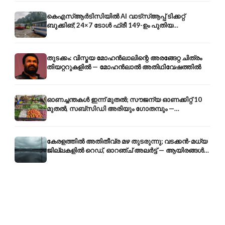
കെഎസ്ആർടിസിയിൽ AI വാട്സ്ആപ്പ് ടിക്കറ്റ്
ബുക്കിങ്; 24×7 ടോൾ ഫ്രീ 149-ഉം പുതിയ
കൊറിയറും
തുടക്കം: വിസ്മയ മോഹൻലാലിന്റെ അരങ്ങേറ്റ ചിത്രം
തിയറ്ററുകളിൽ — മോഹൻലാൽ അതിഥിവേഷത്തിൽ
ഓണച്ചന്തകൾ ഇന്ന് മുതൽ; സൗജന്യ ഓണക്കിറ്റ് 10
മുതൽ, സബ്സിഡി അരിയും ഗോതമ്പും —
വിലക്കയറ്റത്തിന് കടിഞ്ഞാൺ
കേരളത്തിൽ അതിതീവ്ര മഴ തുടരുന്നു; വടക്കൻ-മധ്യ
ജില്ലകളിൽ റെഡ്, ഓറഞ്ച് അലർട്ട് — ആയിരങ്ങൾ
ക്യാമ്പുകളിൽ