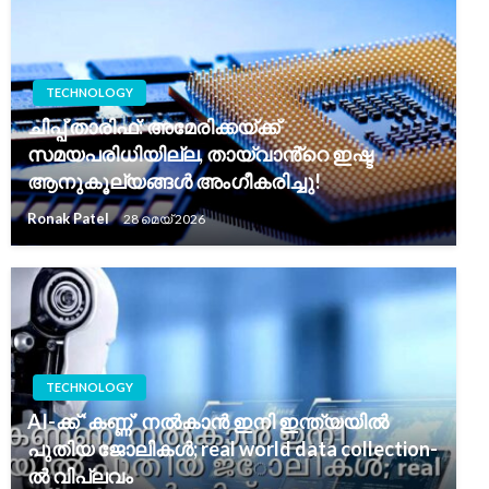
TECHNOLOGY
ചിപ്പ് താരിഫ്: അമേരിക്കയ്ക്ക്
സമയപരിധിയില്ല, തായ്‌വാൻ്റെ ഇഷ്ട
ആനുകൂല്യങ്ങൾ അംഗീകരിച്ചു!
Ronak Patel
28 മെയ്‌ 2026
TECHNOLOGY
AI-ക്ക് ‘കണ്ണ്’ നൽകാൻ ഇനി ഇന്ത്യയിൽ
പുതിയ ജോലികൾ; real world data collection-
ൽ വിപ്ലവം