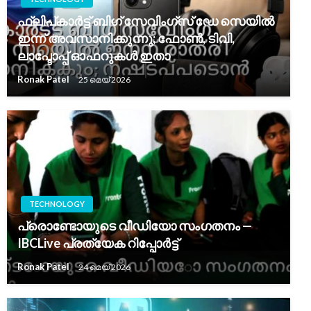
ഫ്ലിപ്കാർട്ട് ബിഗ് സേവിംഗ്‌സ് ഡേ സെയിൽ
ഇന്ന് അവസാനിക്കുന്നു; ഫോൺ, ടിവി,
ലാപ്ടോപ്പ് ഓഫറുകൾ ഇതാ
Ronak Patel
25 മെയ്‌ 2026
TECHNOLOGY
പ്രൊണ്ടോയുടെ വീഡിയോ സംഗതനം —
IBCLive പ്രത്യേക റിപ്പോർട്ട്
Ronak Patel
24 മെയ്‌ 2026