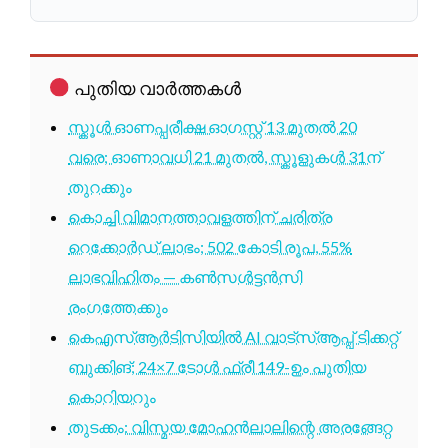
പുതിയ വാർത്തകൾ
സ്കൂൾ ഓണപ്പരീക്ഷ ഓഗസ്റ്റ് 13 മുതൽ 20
വരെ; ഓണാവധി 21 മുതൽ, സ്കൂളുകൾ 31ന്
തുറക്കും
കൊച്ചി വിമാനത്താവളത്തിന് ചരിത്ര
റെക്കോർഡ് ലാഭം; 502 കോടി രൂപ, 55%
ലാഭവിഹിതം — കൺസൾട്ടൻസി
രംഗത്തേക്കും
കെഎസ്ആർടിസിയിൽ AI വാട്സ്ആപ്പ് ടിക്കറ്റ്
ബുക്കിങ്; 24×7 ടോൾ ഫ്രീ 149-ഉം പുതിയ
കൊറിയറും
തുടക്കം: വിസ്മയ മോഹൻലാലിന്റെ അരങ്ങേറ്റ