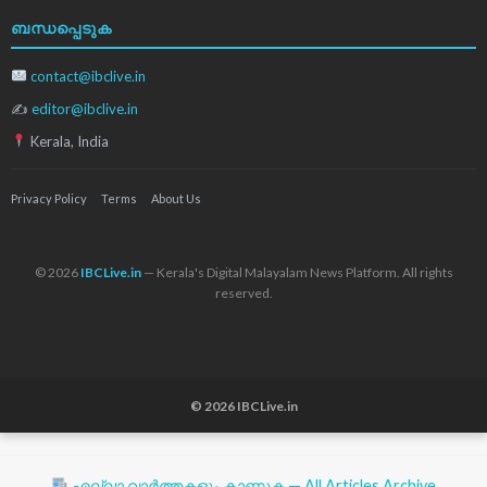
ബന്ധപ്പെടുക
contact@ibclive.in
✍
editor@ibclive.in
Kerala, India
Privacy Policy
Terms
About Us
© 2026
IBCLive.in
— Kerala's Digital Malayalam News Platform. All rights
reserved.
© 2026 IBCLive.in
എല്ലാ വാർത്തകളും കാണുക — All Articles Archive