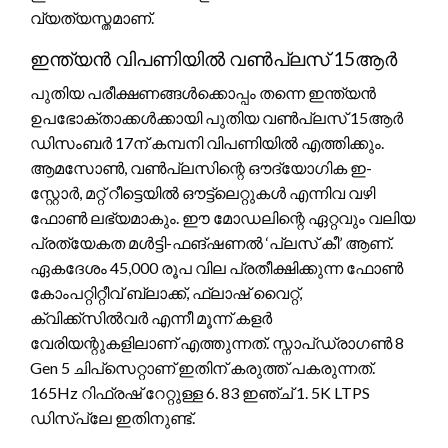
വ്യത്യസ്തമാണ്.
ഇന്ത്യൻ വിപണിയിൽ വൺപ്ലസ് 15ആർ
പുതിയ പരീക്ഷണങ്ങൾക്കൊപ്പം തന്നെ ഇന്ത്യൻ
ഉപഭോക്താക്കൾക്കായി പുതിയ വൺപ്ലസ് 15ആർ
ഡിസംബർ 17ന് കമ്പനി വിപണിയിൽ എത്തിക്കും.
ആമസോൺ, വൺപ്ലസിന്റെ ഔദ്യോഗിക ഇ-
സ്റ്റോർ, മറ്റ് റീട്ടെയിൽ ഔട്ട്‌ലെറ്റുകൾ എന്നിവ വഴി
ഫോൺ ലഭ്യമാകും. ഈ മോഡലിന്റെ ഏറ്റവും വലിയ
പ്രത്യേകത മൾട്ടി-ഫങ്ഷണൽ ‘പ്ലസ് കീ’ ആണ്.
ഏകദേശം 45,000 രൂപ വില പ്രതീക്ഷിക്കുന്ന ഫോൺ
കോംപറ്റിറ്റീവ് ബ്ലാക്ക്, ഫ്ലാഷ് വൈറ്റ്,
ക്വിക്ക്‌സിൽവർ എന്നീ മൂന്ന് കളർ
വേരിയന്റുകളിലാണ് എത്തുന്നത്. സ്നാപ്ഡ്രാഗൺ 8
Gen 5 ചിപ്‌സെറ്റാണ് ഇതിന് കരുത്ത് പകരുന്നത്.
165Hz റിഫ്രഷ് റേറ്റുള്ള 6. 83 ഇഞ്ച് 1. 5K LTPS
ഡിസ്‌പ്ലേ ഇതിനുണ്ട്.