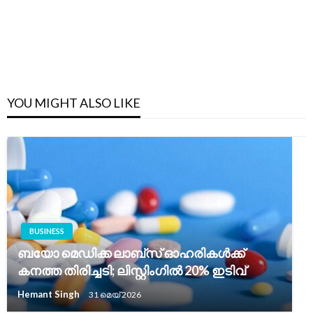
YOU MIGHT ALSO LIKE
BUSINESS
ബയോ മെഡിക്ക ലാബ്സ് ഓഹരികൾക്ക്
കനത്ത തിരിച്ചടി; ലിസ്റ്റിംഗിൽ 20% ഇടിവ്
Hemant Singh
31 മെയ്‌ 2026