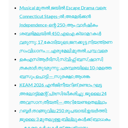
Musical മുതൽ ജയിൽ Escape Drama വരെ:
Connecticut Stages-ൽ അമേരിക്കൻ
Independence-ന്റെ 250-ആം വാർഷികം
ശബരിമലയിൽ 450 എഐ ക്യാമറകൾ
വരുന്നു; 17 കോടിയുടെ ജനക്കൂട്ട നിയന്ത്രണ
സംവിധാനം — എരുമേലി മുതൽ പമ്പ വരെ
കെഎസ്ആർടിസി സ്വിഫ്റ്റ് ബസ് ഷാസി
തകരാർ തുടരുന്നു; പരമ്പരയിലെ 10-ാമത്തെ
ബസും പൊട്ടി — സുരക്ഷാ ആശങ്ക
KEAM 2026 എൻജിനീയറിങ് രണ്ടാം ഘട്ട
അലോട്ട്മെന്റ് പ്രസിദ്ധീകരിച്ചു; ജൂലൈ 24
അവസാന തീയതി — അറിയേണ്ടതെല്ലാം
റബ്ബർ താങ്ങുവില 250 രൂപയായി ഉയർത്തി;
ജൂലൈ 3 മുതലുള്ള ബില്ലുകൾക്ക് ബാധകം
— കേരള കർഷകർക്ക് ആശ്വാസം