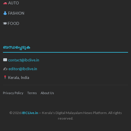
AUTO
FASHION
🍽 FOOD
ബന്ധപ്പെടുക
contact@ibclive.in
✍
editor@ibclive.in
Kerala, India
Privacy Policy
Terms
About Us
© 2026
IBCLive.in
— Kerala's Digital Malayalam News Platform. All rights
reserved.