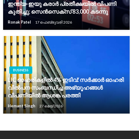
ഇന്ത്യ-ഇയു കരാർ പ്രതീക്ഷയിൽ വിപണി
കുതിച്ചു; സെൻസെക്‌സ് 83,000 കടന്നു
Ronak Patel
17 ഫെബ്രുവരി 2026
BUSINESS
LIC ഓഹരികളിൽ 4% ഇടിവ്: സർക്കാർ ഓഹരി
വിൽപന സംബന്ധിച്ച അഭ്യൂഹങ്ങൾ
വിപണിയിൽ ആശങ്ക പരത്തി
Hemant Singh
27 മെയ്‌ 2026