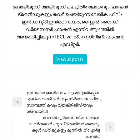
ബോളിവുഡ്, മോളിവുഡ് ചലച്ചിത്ര ലോകവും ഫാഷൻ
ട്രെൻഡുകളും കവർ ചെയ്യുന്ന ലേഖിക. ഫിലിം
ഇൻഡസ്ട്രി ഇൻസൈഡർ, സ്റ്റൈൽ ഗൈഡ്,
ഡിസൈനർ ഫാഷൻ എന്നിവ ആഴത്തിൽ
അവതരിപ്പിക്കുന്ന IBCLive-ൻ്റെ സിനിമ & ഫാഷൻ
എഡിറ്റർ.
View all posts
പോസ്റ്റുകളിലൂടെ
ഇന്നത്തെ രാശിഫലം: വൃശഭം ഉൾപ്പെടെ
എല്ലാ രാശികൾക്കും നിർണായക ദിനം,
Previous
സാമ്പത്തികവും വ്യക്തിജീവിതവും
Post
ശ്രദ്ധയിൽ
വേനൽചൂടിൽ ഇന്ത്യക്കാരുടെ
ഓൺലൈൻ ഫുഡ് ട്രെൻഡ്: തൈരും
Next
കൂൾ ഡ്രിങ്കുകളും മുന്നിൽ, റിപ്പോർട്ട്
Post
പുറത്ത്