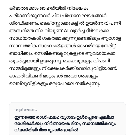
ക്വാൽക്കോം ഓഹരിയിൽ നിക്ഷേപം
പരിഗണിക്കുന്നവർ ചില പ്രധാന ഘടകങ്ങൾ
ശ്രദ്ധിക്കണം. ടെക് സ്റ്റോക്കുകളിൽ ഉയർന്ന വിപണി
അസ്ഥിരത നിലവിലുണ്ട്. AI വളർച്ച ദീർഘകാല
സാധ്യതകൾ ശക്തമാക്കുന്നുണ്ടെങ്കിലും ആഗോള
സാമ്പത്തിക സാഹചര്യങ്ങൾ ഓഹരിയെ നേരിട്ട്
ബാധിക്കും. സെമികണ്ടക്ടറുകളുടെ ആവശ്യകത
തുടർച്ചയായി ഉയരുന്നു. ചെലവുകളും വിപണി
സമ്മർദ്ദങ്ങളും നിക്ഷേപകർക്ക് വെല്ലുവിളിയാണ്.
ഓഹരി വിപണി മാറ്റങ്ങൾ അവസരങ്ങളും
വെല്ലുവിളികളും ഒരുപോലെ നൽകുന്നു.
‹ മുൻ ലേഖനം
ഇന്നത്തെ രാശിഫലം: വൃശഭം ഉൾപ്പെടെ എല്ലാ
രാശികൾക്കും നിർണായക ദിനം, സാമ്പത്തികവും
വ്യക്തിജീവിതവും ശ്രദ്ധയിൽ