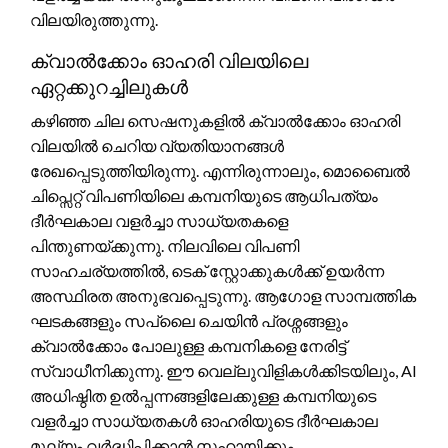
വിലയിരുത്തുന്നു.
ക്വാൽക്കോം ഓഹരി വിലയിലെ
ഏറ്റക്കുറച്ചിലുകൾ
കഴിഞ്ഞ ചില സെഷനുകളിൽ ക്വാൽക്കോം ഓഹരി
വിലയിൽ ചെറിയ വ്യതിയാനങ്ങൾ
രേഖപ്പെടുത്തിയിരുന്നു. എന്നിരുന്നാലും, മൊബൈൽ
ചിപ്സെറ്റ് വിപണിയിലെ കമ്പനിയുടെ ആധിപത്യം
ദീർഘകാല വളർച്ചാ സാധ്യതകളെ
പിന്തുണയ്ക്കുന്നു. നിലവിലെ വിപണി
സാഹചര്യത്തിൽ, ടെക് സ്റ്റോക്കുകൾക്ക് ഉയർന്ന
അസ്ഥിരത അനുഭവപ്പെടുന്നു. ആഗോള സാമ്പത്തിക
ഘടകങ്ങളും സപ്ലൈ ചെയിൻ പ്രശ്നങ്ങളും
ക്വാൽക്കോം പോലുള്ള കമ്പനികളെ നേരിട്ട്
സ്വാധീനിക്കുന്നു. ഈ വെല്ലുവിളികൾക്കിടയിലും, AI
അധിഷ്ഠിത ഉൽപ്പന്നങ്ങളിലേക്കുള്ള കമ്പനിയുടെ
വളർച്ചാ സാധ്യതകൾ ഓഹരിയുടെ ദീർഘകാല
മൂല്യം വർദ്ധിപ്പിക്കാൻ സഹായിക്കും.