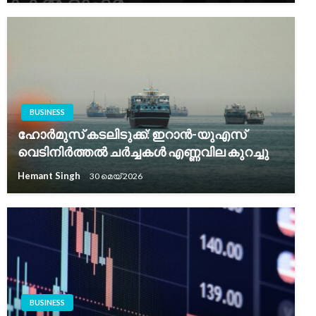
BUSINESS
ഹോർമുസ് കടലിടുക്ക്: ഇറാൻ-യുഎസ്
വെടിനിർത്തൽ ചർച്ചകൾ എണ്ണവില കുറച്ചു
Hemant Singh
30 മെയ്‌ 2026
BUSINESS