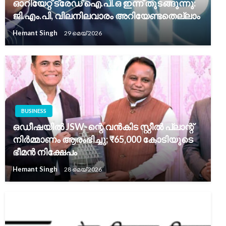
ഓറിയേറ്റ് ട്രേഡ് ഐ.പി.ഒ ഇന്ന് തുടങ്ങുന്നു:
ജി.എം.പി, വിലനിലവാരം അറിയേണ്ടതെല്ലാം
Hemant Singh
29 മെയ്‌ 2026
BUSINESS
ഒഡീഷയിൽ JSW-ന്റെ വൻകിട സ്റ്റീൽ പ്ലാന്റ്
നിർമ്മാണം ആരംഭിച്ചു; ₹65,000 കോടിയുടെ
ഭീമൻ നിക്ഷേപം
Hemant Singh
28 മെയ്‌ 2026