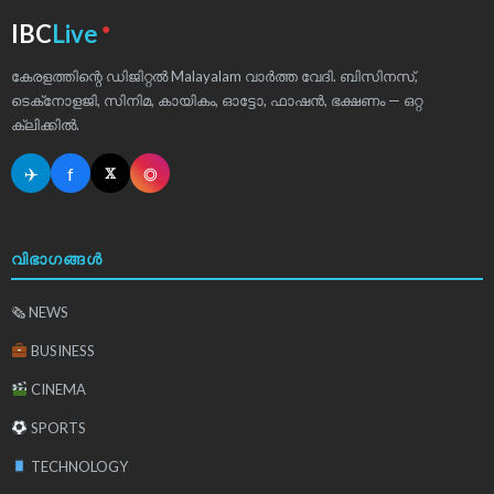
●
IBC
Live
കേരളത്തിന്റെ ഡിജിറ്റൽ Malayalam വാർത്ത വേദി. ബിസിനസ്,
ടെക്‌നോളജി, സിനിമ, കായികം, ഓട്ടോ, ഫാഷൻ, ഭക്ഷണം — ഒറ്റ
ക്ലിക്കിൽ.
✈
f
◎
𝕏
വിഭാഗങ്ങൾ
🗞 NEWS
BUSINESS
CINEMA
SPORTS
TECHNOLOGY