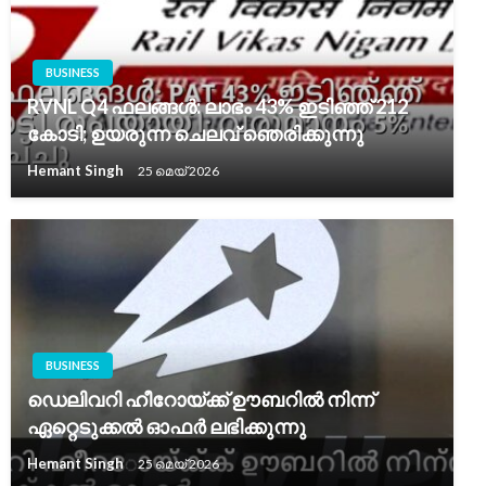
BUSINESS
RVNL Q4 ഫലങ്ങള്‍: ലാഭം 43% ഇടിഞ്ഞ് 212
കോടി; ഉയരുന്ന ചെലവ് ഞെരിക്കുന്നു
Hemant Singh
25 മെയ്‌ 2026
BUSINESS
ഡെലിവറി ഹീറോയ്ക്ക് ഊബറിൽ നിന്ന്
ഏറ്റെടുക്കൽ ഓഫർ ലഭിക്കുന്നു
Hemant Singh
25 മെയ്‌ 2026