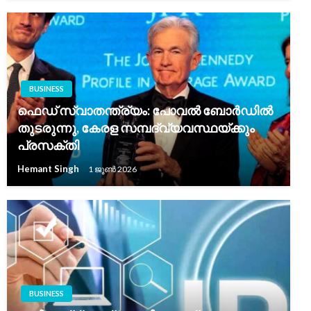
BUSINESS
ഫെഡ് സ്വാതന്ത്ര്യം: പോവൽ ബോർഡിൽ
തുടരുന്നു, കേരള സമ്പദ്‌വ്യവസ്ഥയ്ക്കും
പ്രസക്തി
Hemant Singh
1 ജൂൺ 2026
BUSINESS