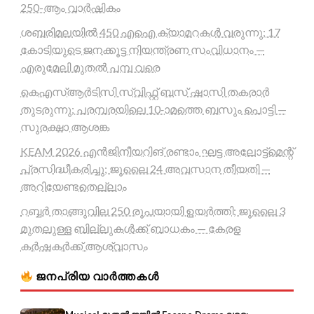
250-ആം വാർഷികം
ശബരിമലയിൽ 450 എഐ ക്യാമറകൾ വരുന്നു; 17
കോടിയുടെ ജനക്കൂട്ട നിയന്ത്രണ സംവിധാനം —
എരുമേലി മുതൽ പമ്പ വരെ
കെഎസ്ആർടിസി സ്വിഫ്റ്റ് ബസ് ഷാസി തകരാർ
തുടരുന്നു; പരമ്പരയിലെ 10-ാമത്തെ ബസും പൊട്ടി —
സുരക്ഷാ ആശങ്ക
KEAM 2026 എൻജിനീയറിങ് രണ്ടാം ഘട്ട അലോട്ട്മെന്റ്
പ്രസിദ്ധീകരിച്ചു; ജൂലൈ 24 അവസാന തീയതി —
അറിയേണ്ടതെല്ലാം
റബ്ബർ താങ്ങുവില 250 രൂപയായി ഉയർത്തി; ജൂലൈ 3
മുതലുള്ള ബില്ലുകൾക്ക് ബാധകം — കേരള
കർഷകർക്ക് ആശ്വാസം
ജനപ്രിയ വാർത്തകൾ