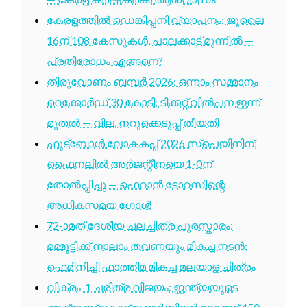
കേരളത്തിൽ ഡെങ്കിപ്പനി വ്യാപനം; ജൂലൈ
16ന് 108 കേസുകൾ, പാലക്കാട് മുന്നിൽ —
പ്രതിരോധം എങ്ങനെ?
തിരുവോണം ബമ്പർ 2026: ഒന്നാം സമ്മാനം
റെക്കോർഡ് 30 കോടി; ടിക്കറ്റ് വിൽപന ഇന്ന്
മുതൽ — വില, നറുക്കെടുപ്പ് തീയതി
ഫുട്ബോൾ ലോകകപ്പ് 2026 സ്പെയിനിന്;
ഫൈനലിൽ അർജന്റീനയെ 1-0ന്
തോൽപ്പിച്ചു — ഫെറാൻ ടോറസിന്റെ
അധികസമയ ഗോൾ
72-ാമത് ദേശീയ ചലച്ചിത്ര പുരസ്കാരം:
മമ്മൂട്ടിക്ക് നാലാം തവണയും മികച്ച നടൻ;
ഫെമിനിച്ചി ഫാത്തിമ മികച്ച മലയാള ചിത്രം
വിക്രം-1 ചരിത്ര വിജയം: ഇന്ത്യയുടെ