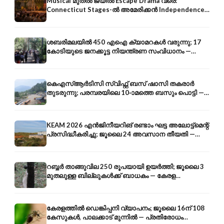
Musical മുതൽ ജയിൽ Escape Drama വരെ:
Connecticut Stages-ൽ അമേരിക്കൻ Independence-
ന്റെ 250-ആം വാർഷികം
ശബരിമലയിൽ 450 എഐ ക്യാമറകൾ വരുന്നു; 17
കോടിയുടെ ജനക്കൂട്ട നിയന്ത്രണ സംവിധാനം —
എരുമേലി മുതൽ പമ്പ വരെ
കെഎസ്ആർടിസി സ്വിഫ്റ്റ് ബസ് ഷാസി തകരാർ
തുടരുന്നു; പരമ്പരയിലെ 10-ാമത്തെ ബസും പൊട്ടി —
സുരക്ഷാ ആശങ്ക
KEAM 2026 എൻജിനീയറിങ് രണ്ടാം ഘട്ട അലോട്ട്മെന്റ്
പ്രസിദ്ധീകരിച്ചു; ജൂലൈ 24 അവസാന തീയതി —
അറിയേണ്ടതെല്ലാം
റബ്ബർ താങ്ങുവില 250 രൂപയായി ഉയർത്തി; ജൂലൈ 3
മുതലുള്ള ബില്ലുകൾക്ക് ബാധകം — കേരള
കർഷകർക്ക് ആശ്വാസം
കേരളത്തിൽ ഡെങ്കിപ്പനി വ്യാപനം; ജൂലൈ 16ന് 108
കേസുകൾ, പാലക്കാട് മുന്നിൽ — പ്രതിരോധം