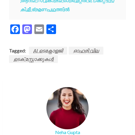
ആദ്യ സ്വകാര്യ ഓർബിറ്റൽ റോക്കറ്റ് 450
കി.മീ ഭ്രമണപഥത്തിൽ
Facebook
Mastodon
Email
Share
Tagged:
AI ടെക്നോളജി
ഓഹരി വില
ടെക് സ്റ്റോക്കുകൾ
Neha Gupta