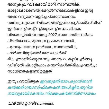
അനുകൂല ഘടകമായി മാറി. സാമ്പത്തിക,
ഓട്ടോമൊബൈൽ, മെറ്റൽസ് മേഖലകളിലെ ഇരട്ട
അക്ക വരുമാന വളർച്ച പ്രോത്സാഹനം
നൽകുന്നുവെന്ന് ജിയോജിത് ഇൻവെസ്റ്റ്മെന്റ്സ് ചീഫ്
ഇൻവെസ്റ്റ്മെന്റ് സ്ട്രാറ്റജിസ്റ്റ് ഡോ. വി. കെ.
വിജയകുമാർ പറഞ്ഞു. 2027 സാമ്പത്തിക വർഷം
പ്രതിരോധം, മൂലധന ഉപകരണങ്ങൾ,
പുനരുപയോഗ ഊർജ്ജം, സാമ്പത്തിക,
ഫാർമസ്യൂട്ടിക്കൽ മേഖലകൾക്ക്
മികച്ചതായിരിക്കുമെന്നും അദ്ദേഹം കൂട്ടിച്ചേർത്തു.
ഡിജിറ്റൽ പ്ലാറ്റ്ഫോം കമ്പനികൾക്ക് മികച്ച വളർച്ചാ
സാധ്യതകളാണ് ഉള്ളത്.
ഇതും വായിക്കുക:
ഇറക്കുമതി ഭാരം കുറയ്ക്കാൻ
കൽക്കരി ഗ്യാസിഫിക്കേഷൻ അധിഷ്ഠിത യൂറിയ
നയവുമായി കേന്ദ്രം; നിക്ഷേപകർക്ക് നിർണായകം
വാർത്താ ഉറവിടം: Livemint.