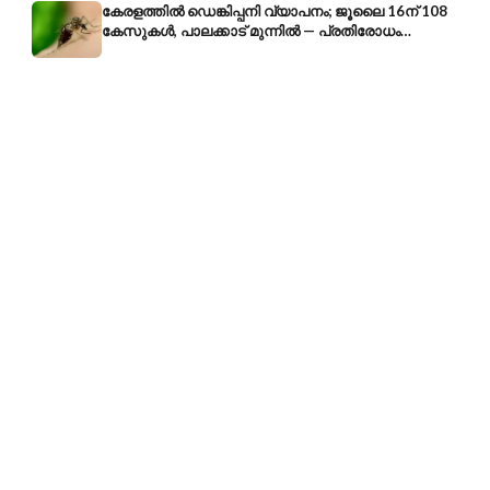
കേരളത്തിൽ ഡെങ്കിപ്പനി വ്യാപനം; ജൂലൈ 16ന് 108
കേസുകൾ, പാലക്കാട് മുന്നിൽ — പ്രതിരോധം
എങ്ങനെ?