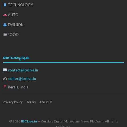
TECHNOLOGY
AUTO
FASHION
🍽 FOOD
ബന്ധപ്പെടുക
contact@ibclive.in
✍
editor@ibclive.in
Kerala, India
Privacy Policy
Terms
About Us
© 2026
IBCLive.in
— Kerala's Digital Malayalam News Platform. All rights
reserved.