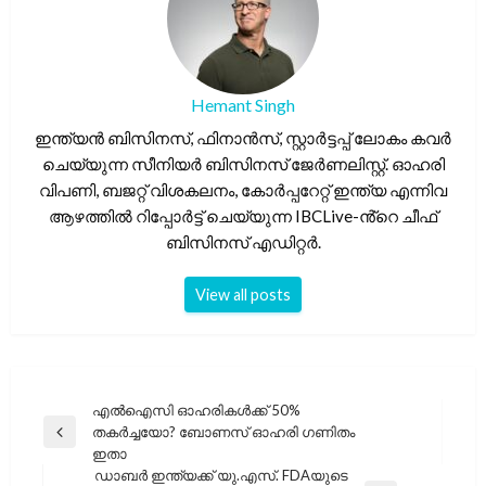
Hemant Singh
ഇന്ത്യൻ ബിസിനസ്, ഫിനാൻസ്, സ്റ്റാർട്ടപ്പ് ലോകം കവർ
ചെയ്യുന്ന സീനിയർ ബിസിനസ് ജേർണലിസ്റ്റ്. ഓഹരി
വിപണി, ബജറ്റ് വിശകലനം, കോർപ്പറേറ്റ് ഇന്ത്യ എന്നിവ
ആഴത്തിൽ റിപ്പോർട്ട് ചെയ്യുന്ന IBCLive-ൻ്റെ ചീഫ്
ബിസിനസ് എഡിറ്റർ.
View all posts
പോസ്റ്റുകളിലൂടെ
എൽഐസി ഓഹരികൾക്ക് 50%
തകർച്ചയോ? ബോണസ് ഓഹരി ഗണിതം
Previous
ഇതാ
Post
ഡാബർ ഇന്ത്യക്ക് യു.എസ്. FDAയുടെ