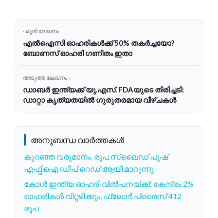
‹ മുൻ ലേഖനം
എൽഐസി ഓഹരികൾക്ക് 50% തകർച്ചയോ?
ബോണസ് ഓഹരി ഗണിതം ഇതാ
അടുത്ത ലേഖനം ›
ഡാബർ ഇന്ത്യക്ക് യു.എസ്. FDAയുടെ തിരിച്ചടി:
ഡാറ്റാ കൃത്യതയിൽ ഗുരുതരമായ വീഴ്ചകൾ
അനുബന്ധ വാർത്തകൾ
കുറഞ്ഞ വരുമാനം, രൂപ സ്ലൈഡ് പുഷ്
എഫ്പിഐ ഡീപ് റെഡ് ആയി മാറുന്നു
കോൾ ഇന്ത്യ ഓഹരി വിൽപനയ്ക്ക്; കേന്ദ്രം 2%
ഓഹരികൾ വിറ്റഴിക്കും, ഫ്ലോർ പ്രൈസ് 412
രൂപ