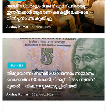
മോദി ‘സ്വർണ്ണം വേണ്ട’ എന്ന് പറഞ്ഞു;
ഇന്ത്യക്കാർ ആഭരണ കടകളിലേക്ക് ഓടി —
വിൽപ്പന 20% കുതിച്ചു
Akshay Kumar
13 മെയ്‌ 2026
BUSINESS
തിരുവോണം ബമ്പർ 2026: ഒന്നാം സമ്മാനം
റെക്കോർഡ് 30 കോടി; ടിക്കറ്റ് വിൽപന ഇന്ന്
മുതൽ — വില, നറുക്കെടുപ്പ് തീയതി
Akshay Kumar
20 ജൂലൈ 2026