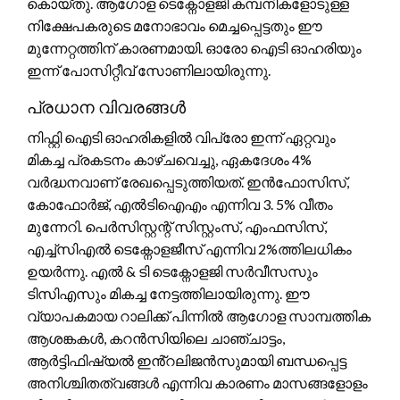
കൊയ്തു. ആഗോള ടെക്നോളജി കമ്പനികളോടുള്ള
നിക്ഷേപകരുടെ മനോഭാവം മെച്ചപ്പെട്ടതും ഈ
മുന്നേറ്റത്തിന് കാരണമായി. ഓരോ ഐടി ഓഹരിയും
ഇന്ന് പോസിറ്റീവ് സോണിലായിരുന്നു.
പ്രധാന വിവരങ്ങൾ
നിഫ്റ്റി ഐടി ഓഹരികളിൽ വിപ്രോ ഇന്ന് ഏറ്റവും
മികച്ച പ്രകടനം കാഴ്ചവെച്ചു, ഏകദേശം 4%
വർദ്ധനവാണ് രേഖപ്പെടുത്തിയത്. ഇൻഫോസിസ്,
കോഫോർജ്, എൽടിഐഎം എന്നിവ 3. 5% വീതം
മുന്നേറി. പെർസിസ്റ്റന്റ് സിസ്റ്റംസ്, എംഫസിസ്,
എച്ച്സിഎൽ ടെക്നോളജീസ് എന്നിവ 2%ത്തിലധികം
ഉയർന്നു. എൽ & ടി ടെക്നോളജി സർവീസസും
ടിസിഎസും മികച്ച നേട്ടത്തിലായിരുന്നു. ഈ
വ്യാപകമായ റാലിക്ക് പിന്നിൽ ആഗോള സാമ്പത്തിക
ആശങ്കകൾ, കറൻസിയിലെ ചാഞ്ചാട്ടം,
ആർട്ടിഫിഷ്യൽ ഇൻ്റലിജൻസുമായി ബന്ധപ്പെട്ട
അനിശ്ചിതത്വങ്ങൾ എന്നിവ കാരണം മാസങ്ങളോളം