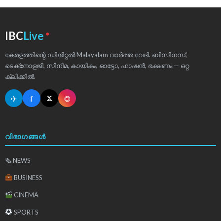
●
IBC
Live
കേരളത്തിന്റെ ഡിജിറ്റൽ Malayalam വാർത്ത വേദി. ബിസിനസ്,
ടെക്‌നോളജി, സിനിമ, കായികം, ഓട്ടോ, ഫാഷൻ, ഭക്ഷണം — ഒറ്റ
ക്ലിക്കിൽ.
✈
f
◎
𝕏
വിഭാഗങ്ങൾ
🗞 NEWS
BUSINESS
CINEMA
SPORTS