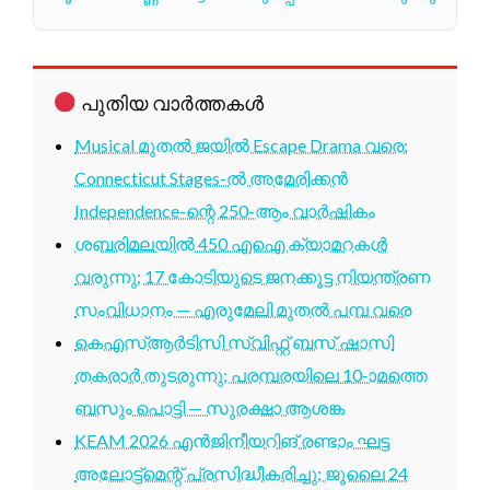
പുതിയ വാർത്തകൾ
Musical മുതൽ ജയിൽ Escape Drama വരെ:
Connecticut Stages-ൽ അമേരിക്കൻ
Independence-ന്റെ 250-ആം വാർഷികം
ശബരിമലയിൽ 450 എഐ ക്യാമറകൾ
വരുന്നു; 17 കോടിയുടെ ജനക്കൂട്ട നിയന്ത്രണ
സംവിധാനം — എരുമേലി മുതൽ പമ്പ വരെ
കെഎസ്ആർടിസി സ്വിഫ്റ്റ് ബസ് ഷാസി
തകരാർ തുടരുന്നു; പരമ്പരയിലെ 10-ാമത്തെ
ബസും പൊട്ടി — സുരക്ഷാ ആശങ്ക
KEAM 2026 എൻജിനീയറിങ് രണ്ടാം ഘട്ട
അലോട്ട്മെന്റ് പ്രസിദ്ധീകരിച്ചു; ജൂലൈ 24