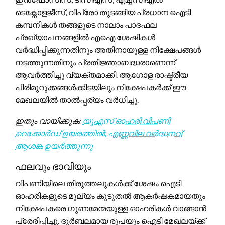
ടെക്നോളജീസ്, വിപ്രോ തുടങ്ങിയ പ്രധാന ഐടി
കമ്പനികൾ തങ്ങളുടെ നാലാം പാദഫല
പ്രഖ്യാപനങ്ങളിൽ എഐ ശേഷികൾ
വർദ്ധിപ്പിക്കുന്നതിനും അതിനായുള്ള നിക്ഷേപങ്ങൾ
നടത്തുന്നതിനും പ്രതിജ്ഞാബദ്ധരാണെന്ന്
ആവർത്തിച്ചു വ്യക്തമാക്കി. ആഗോള രാഷ്ട്രീയ
പിരിമുറുക്കങ്ങൾക്കിടയിലും നിക്ഷേപകർക്ക് ഈ
മേഖലയിൽ താൽപ്പര്യം വർധിച്ചു.
ഇതും വായിക്കുക:
യുഎസ് ഓഹരി വിപണി
റെക്കോർഡ് ഉയരത്തിൽ; എണ്ണവില വർദ്ധനവ്
ആശങ്ക ഉയർത്തുന്നു
ഫലവും ഭാവിയും
വിപണിയിലെ തിരുത്തലുകൾക്ക് ശേഷം ഐടി
ഓഹരികളുടെ മൂല്യം കൂടുതൽ ആകർഷകമായതും
നിക്ഷേപകരെ ഗുണമേന്മയുള്ള ഓഹരികൾ വാങ്ങാൻ
പ്രേരിപ്പിച്ചു. ദുർബലമായ രൂപയും ഐടി മേഖലയ്ക്ക്