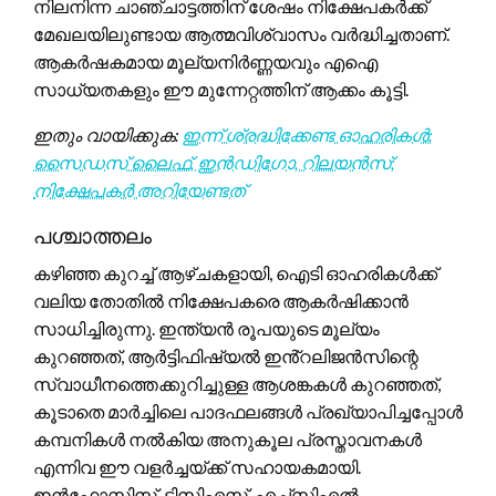
നിലനിന്ന ചാഞ്ചാട്ടത്തിന് ശേഷം നിക്ഷേപകർക്ക്
മേഖലയിലുണ്ടായ ആത്മവിശ്വാസം വർദ്ധിച്ചതാണ്.
ആകർഷകമായ മൂല്യനിർണ്ണയവും എഐ
സാധ്യതകളും ഈ മുന്നേറ്റത്തിന് ആക്കം കൂട്ടി.
ഇതും വായിക്കുക:
ഇന്ന് ശ്രദ്ധിക്കേണ്ട ഓഹരികൾ:
സൈഡസ് ലൈഫ്, ഇൻഡിഗോ, റിലയൻസ്;
നിക്ഷേപകർ അറിയേണ്ടത്
പശ്ചാത്തലം
കഴിഞ്ഞ കുറച്ച് ആഴ്ചകളായി, ഐടി ഓഹരികൾക്ക്
വലിയ തോതിൽ നിക്ഷേപകരെ ആകർഷിക്കാൻ
സാധിച്ചിരുന്നു. ഇന്ത്യൻ രൂപയുടെ മൂല്യം
കുറഞ്ഞത്, ആർട്ടിഫിഷ്യൽ ഇൻ്റലിജൻസിന്റെ
സ്വാധീനത്തെക്കുറിച്ചുള്ള ആശങ്കകൾ കുറഞ്ഞത്,
കൂടാതെ മാർച്ചിലെ പാദഫലങ്ങൾ പ്രഖ്യാപിച്ചപ്പോൾ
കമ്പനികൾ നൽകിയ അനുകൂല പ്രസ്താവനകൾ
എന്നിവ ഈ വളർച്ചയ്ക്ക് സഹായകമായി.
ഇൻഫോസിസ്, ടിസിഎസ്, എച്ച്സിഎൽ