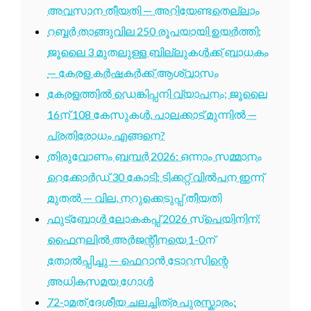
അവസാന തീയതി — അറിയേണ്ടതെല്ലാം
റബ്ബർ താങ്ങുവില 250 രൂപയായി ഉയർത്തി;
ജൂലൈ 3 മുതലുള്ള ബില്ലുകൾക്ക് ബാധകം
— കേരള കർഷകർക്ക് ആശ്വാസം
കേരളത്തിൽ ഡെങ്കിപ്പനി വ്യാപനം; ജൂലൈ
16ന് 108 കേസുകൾ, പാലക്കാട് മുന്നിൽ —
പ്രതിരോധം എങ്ങനെ?
തിരുവോണം ബമ്പർ 2026: ഒന്നാം സമ്മാനം
റെക്കോർഡ് 30 കോടി; ടിക്കറ്റ് വിൽപന ഇന്ന്
മുതൽ — വില, നറുക്കെടുപ്പ് തീയതി
ഫുട്ബോൾ ലോകകപ്പ് 2026 സ്പെയിനിന്;
ഫൈനലിൽ അർജന്റീനയെ 1-0ന്
തോൽപ്പിച്ചു — ഫെറാൻ ടോറസിന്റെ
അധികസമയ ഗോൾ
72-ാമത് ദേശീയ ചലച്ചിത്ര പുരസ്കാരം: