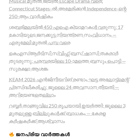
Musical മുതൽ ജയിൽ Escape Drama വരെ:
Connecticut Stages-ൽ അമേരിക്കൻ Independence-ന്റെ
250-ആം വാർഷികം
ശബരിമലയിൽ 450 എഐ ക്യാമറകൾ വരുന്നു; 17
കോടിയുടെ ജനക്കൂട്ട നിയന്ത്രണ സംവിധാനം —
എരുമേലി മുതൽ പമ്പ വരെ
കെഎസ്ആർടിസി സ്വിഫ്റ്റ് ബസ് ഷാസി തകരാർ
തുടരുന്നു; പരമ്പരയിലെ 10-ാമത്തെ ബസും പൊട്ടി —
സുരക്ഷാ ആശങ്ക
KEAM 2026 എൻജിനീയറിങ് രണ്ടാം ഘട്ട അലോട്ട്മെന്റ്
പ്രസിദ്ധീകരിച്ചു; ജൂലൈ 24 അവസാന തീയതി —
അറിയേണ്ടതെല്ലാം
റബ്ബർ താങ്ങുവില 250 രൂപയായി ഉയർത്തി; ജൂലൈ 3
മുതലുള്ള ബില്ലുകൾക്ക് ബാധകം — കേരള
കർഷകർക്ക് ആശ്വാസം
ജനപ്രിയ വാർത്തകൾ