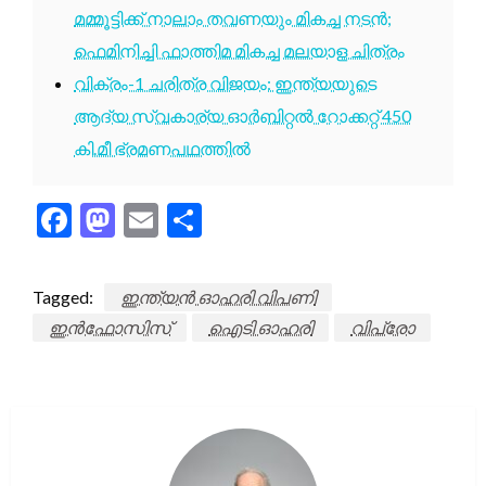
മമ്മൂട്ടിക്ക് നാലാം തവണയും മികച്ച നടൻ;
ഫെമിനിച്ചി ഫാത്തിമ മികച്ച മലയാള ചിത്രം
വിക്രം-1 ചരിത്ര വിജയം: ഇന്ത്യയുടെ
ആദ്യ സ്വകാര്യ ഓർബിറ്റൽ റോക്കറ്റ് 450
കി.മീ ഭ്രമണപഥത്തിൽ
Facebook
Mastodon
Email
Share
Tagged:
ഇന്ത്യൻ ഓഹരി വിപണി
ഇൻഫോസിസ്
ഐടി ഓഹരി
വിപ്രോ