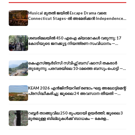
Musical മുതൽ ജയിൽ Escape Drama വരെ:
Connecticut Stages-ൽ അമേരിക്കൻ Independence-
ന്റെ 250-ആം വാർഷികം
ശബരിമലയിൽ 450 എഐ ക്യാമറകൾ വരുന്നു; 17
കോടിയുടെ ജനക്കൂട്ട നിയന്ത്രണ സംവിധാനം —
എരുമേലി മുതൽ പമ്പ വരെ
കെഎസ്ആർടിസി സ്വിഫ്റ്റ് ബസ് ഷാസി തകരാർ
തുടരുന്നു; പരമ്പരയിലെ 10-ാമത്തെ ബസും പൊട്ടി —
സുരക്ഷാ ആശങ്ക
KEAM 2026 എൻജിനീയറിങ് രണ്ടാം ഘട്ട അലോട്ട്മെന്റ്
പ്രസിദ്ധീകരിച്ചു; ജൂലൈ 24 അവസാന തീയതി —
അറിയേണ്ടതെല്ലാം
റബ്ബർ താങ്ങുവില 250 രൂപയായി ഉയർത്തി; ജൂലൈ 3
മുതലുള്ള ബില്ലുകൾക്ക് ബാധകം — കേരള
കർഷകർക്ക് ആശ്വാസം