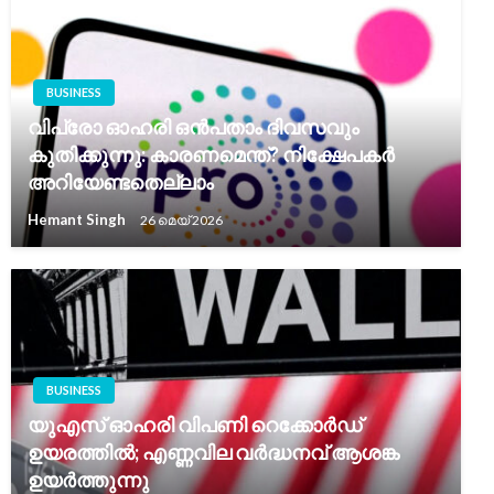
BUSINESS
വിപ്രോ ഓഹരി ഒൻപതാം ദിവസവും
കുതിക്കുന്നു: കാരണമെന്ത്? നിക്ഷേപകർ
അറിയേണ്ടതെല്ലാം
Hemant Singh
26 മെയ്‌ 2026
BUSINESS
യുഎസ് ഓഹരി വിപണി റെക്കോർഡ്
ഉയരത്തിൽ; എണ്ണവില വർദ്ധനവ് ആശങ്ക
ഉയർത്തുന്നു