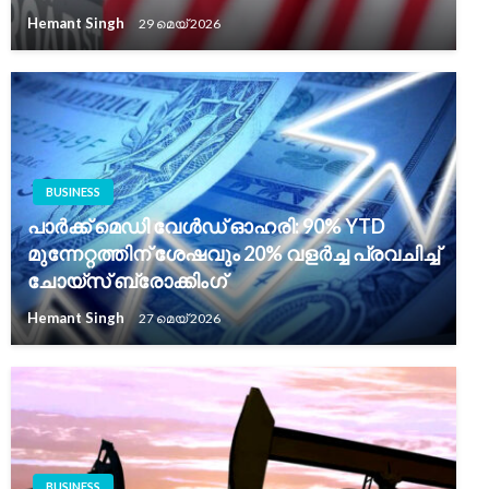
Hemant Singh
29 മെയ്‌ 2026
BUSINESS
പാർക്ക് മെഡി വേൾഡ് ഓഹരി: 90% YTD
മുന്നേറ്റത്തിന് ശേഷവും 20% വളർച്ച പ്രവചിച്ച്
ചോയ്സ് ബ്രോക്കിംഗ്
Hemant Singh
27 മെയ്‌ 2026
BUSINESS