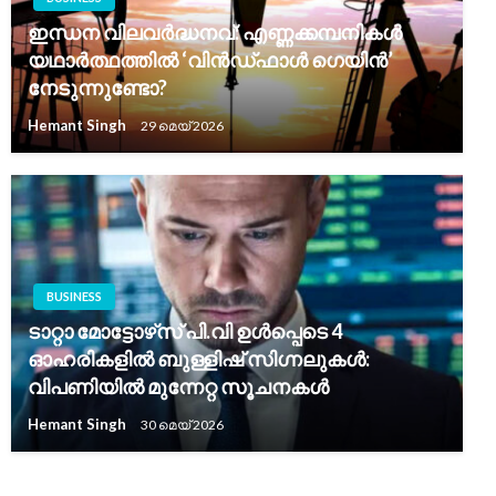
ഇന്ധന വിലവർദ്ധനവ്: എണ്ണക്കമ്പനികൾ
യഥാർത്ഥത്തിൽ ‘വിൻഡ്‌ഫാൾ ഗെയിൻ’
നേടുന്നുണ്ടോ?
Hemant Singh
29 മെയ്‌ 2026
BUSINESS
ടാറ്റാ മോട്ടോഴ്‌സ് പി.വി ഉൾപ്പെടെ 4
ഓഹരികളിൽ ബുള്ളിഷ് സിഗ്നലുകൾ:
വിപണിയിൽ മുന്നേറ്റ സൂചനകൾ
Hemant Singh
30 മെയ്‌ 2026