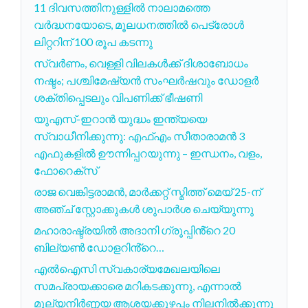
11 ദിവസത്തിനുള്ളിൽ നാലാമത്തെ
വർദ്ധനയോടെ, മൂലധനത്തിൽ പെട്രോൾ
ലിറ്ററിന് 100 രൂപ കടന്നു
സ്വർണം, വെള്ളി വിലകൾക്ക് ദിശാബോധം
നഷ്ടം; പശ്ചിമേഷ്യൻ സംഘർഷവും ഡോളർ
ശക്തിപ്പെടലും വിപണിക്ക് ഭീഷണി
യുഎസ്-ഇറാൻ യുദ്ധം ഇന്ത്യയെ
സ്വാധീനിക്കുന്നു: എഫ്എം സീതാരാമൻ 3
എഫുകളിൽ ഊന്നിപ്പറയുന്നു – ഇന്ധനം, വളം,
ഫോറെക്സ്
രാജ വെങ്കിട്ടരാമൻ, മാർക്കറ്റ് സ്മിത്ത് മെയ് 25-ന്
അഞ്ച് സ്റ്റോക്കുകൾ ശുപാർശ ചെയ്യുന്നു
മഹാരാഷ്ട്രയിൽ അദാനി ഗ്രൂപ്പിൻ്റെ 20
ബില്യൺ ഡോളറിൻ്റെ…
എൽഐസി സ്വകാര്യമേഖലയിലെ
സമപ്രായക്കാരെ മറികടക്കുന്നു, എന്നാൽ
മൂല്യനിർണ്ണയ ആശയക്കുഴപ്പം നിലനിൽക്കുന്നു