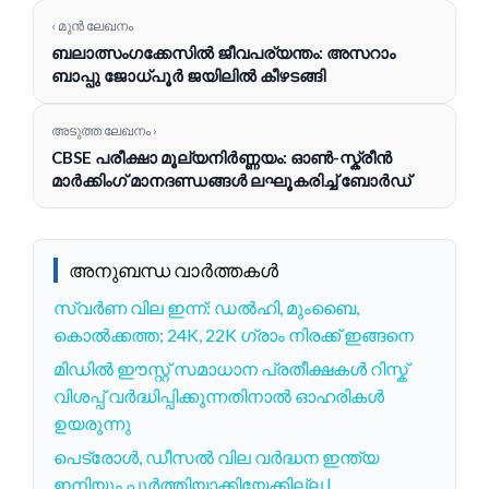
‹ മുൻ ലേഖനം
ബലാത്സംഗക്കേസിൽ ജീവപര്യന്തം: അസറാം
ബാപ്പു ജോധ്പൂർ ജയിലിൽ കീഴടങ്ങി
അടുത്ത ലേഖനം ›
CBSE പരീക്ഷാ മൂല്യനിർണ്ണയം: ഓൺ-സ്ക്രീൻ
മാർക്കിംഗ് മാനദണ്ഡങ്ങൾ ലഘൂകരിച്ച് ബോർഡ്
അനുബന്ധ വാർത്തകൾ
സ്വർണ വില ഇന്ന്: ഡൽഹി, മുംബൈ,
കൊൽക്കത്ത; 24K, 22K ഗ്രാം നിരക്ക് ഇങ്ങനെ
മിഡിൽ ഈസ്റ്റ് സമാധാന പ്രതീക്ഷകൾ റിസ്ക്
വിശപ്പ് വർദ്ധിപ്പിക്കുന്നതിനാൽ ഓഹരികൾ
ഉയരുന്നു
പെട്രോൾ, ഡീസൽ വില വർദ്ധന ഇന്ത്യ
ഇനിയും പൂർത്തിയാക്കിയേക്കില്ല |