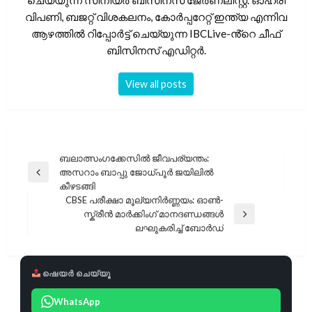
ചെയ്യുന്ന സീനിയർ ബിസിനസ് ജേർണലിസ്റ്റ്. ഓഹരി
വിപണി, ബജറ്റ് വിശകലനം, കോർപ്പറേറ്റ് ഇന്ത്യ എന്നിവ
ആഴത്തിൽ റിപ്പോർട്ട് ചെയ്യുന്ന IBCLive-ൻ്റെ ചീഫ്
ബിസിനസ് എഡിറ്റർ.
View all posts
പോസ്റ്റുകളിലൂടെ
ബലാത്സംഗക്കേസിൽ ജീവപര്യന്തം:
അസറാം ബാപ്പു ജോധ്പൂർ ജയിലിൽ
Previous
കീഴടങ്ങി
Post
CBSE പരീക്ഷാ മൂല്യനിർണ്ണയം: ഓൺ-
സ്ക്രീൻ മാർക്കിംഗ് മാനദണ്ഡങ്ങൾ
Next
ലഘൂകരിച്ച് ബോർഡ്
Post
ഷെയർ ചെയ്യൂ
WhatsApp