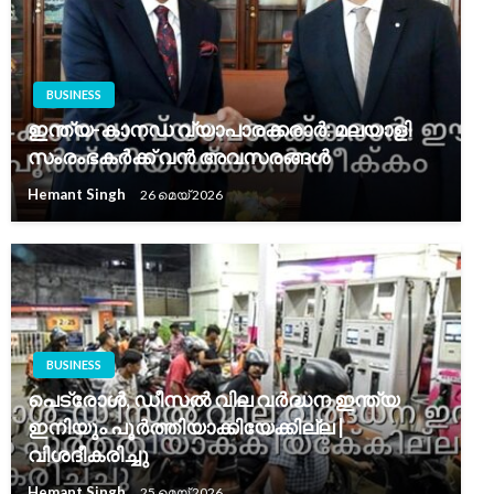
BUSINESS
ഇന്ത്യ-കാനഡ വ്യാപാരക്കരാർ: മലയാളി
സംരംഭകർക്ക് വൻ അവസരങ്ങൾ
Hemant Singh
26 മെയ്‌ 2026
BUSINESS
പെട്രോൾ, ഡീസൽ വില വർദ്ധന ഇന്ത്യ
ഇനിയും പൂർത്തിയാക്കിയേക്കില്ല |
വിശദീകരിച്ചു
Hemant Singh
25 മെയ്‌ 2026