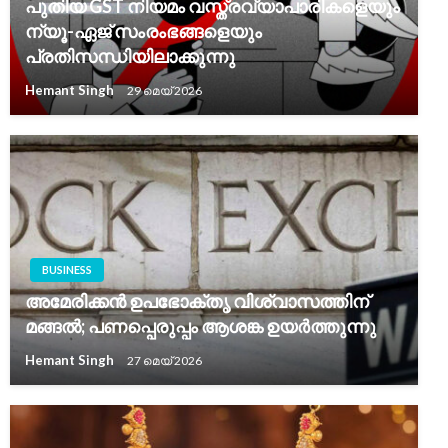
പുതിയ GST നിയമം വസ്ത്രവ്യാപാരികളെയും
ന്യൂ-ഏജ് സംരംഭങ്ങളെയും
പ്രതിസന്ധിയിലാക്കുന്നു
Hemant Singh
29 മെയ്‌ 2026
BUSINESS
അമേരിക്കൻ ഉപഭോക്തൃ വിശ്വാസത്തിന്
മങ്ങൽ; പണപ്പെരുപ്പം ആശങ്ക ഉയർത്തുന്നു
Hemant Singh
27 മെയ്‌ 2026