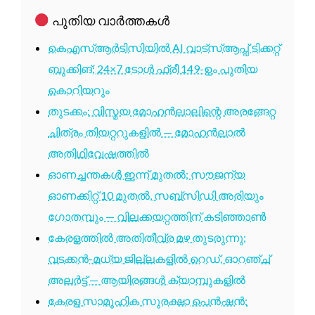
പുതിയ വാർത്തകൾ
കെഎസ്ആർടിസിയിൽ AI വാട്സ്ആപ്പ് ടിക്കറ്റ്
ബുക്കിങ്; 24×7 ടോൾ ഫ്രീ 149-ഉം പുതിയ
കൊറിയറും
തുടക്കം: വിസ്മയ മോഹൻലാലിന്റെ അരങ്ങേറ്റ
ചിത്രം തിയറ്ററുകളിൽ — മോഹൻലാൽ
അതിഥിവേഷത്തിൽ
ഓണച്ചന്തകൾ ഇന്ന് മുതൽ; സൗജന്യ
ഓണക്കിറ്റ് 10 മുതൽ, സബ്സിഡി അരിയും
ഗോതമ്പും — വിലക്കയറ്റത്തിന് കടിഞ്ഞാൺ
കേരളത്തിൽ അതിതീവ്ര മഴ തുടരുന്നു;
വടക്കൻ-മധ്യ ജില്ലകളിൽ റെഡ്, ഓറഞ്ച്
അലർട്ട് — ആയിരങ്ങൾ ക്യാമ്പുകളിൽ
കേരള സാമൂഹിക സുരക്ഷാ പെൻഷൻ: