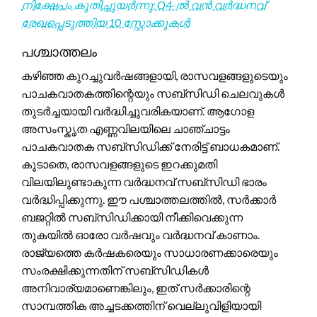
നിക്ഷേപം കുതിച്ചുയർന്നു: Q4-ൽ വൻ വർദ്ധനവ്
രേഖപ്പെടുത്തിയ 10 സ്റ്റോക്കുകൾ
പശ്ചാത്തലം
കഴിഞ്ഞ കുറച്ചുവർഷങ്ങളായി, രാസവളങ്ങളുടെയും
പാചകവാതകത്തിന്റെയും സബ്സിഡി ചെലവുകൾ
തുടർച്ചയായി വർദ്ധിച്ചുവരികയാണ്. ആഗോള
അസംസ്കൃത എണ്ണവിലയിലെ ചാഞ്ചാട്ടം
പാചകവാതക സബ്സിഡിക്ക് നേരിട്ട് ബാധകമാണ്.
കൂടാതെ, രാസവളങ്ങളുടെ ഇറക്കുമതി
വിലയിലുണ്ടാകുന്ന വർദ്ധനവ് സബ്സിഡി ഭാരം
വർദ്ധിപ്പിക്കുന്നു. ഈ പശ്ചാത്തലത്തിൽ, സർക്കാർ
ബജറ്റിൽ സബ്സിഡിക്കായി നീക്കിവെക്കുന്ന
തുകയിൽ ഓരോ വർഷവും വർദ്ധനവ് കാണാം.
രാജ്യത്തെ കർഷകരെയും സാധാരണക്കാരെയും
സംരക്ഷിക്കുന്നതിന് സബ്സിഡികൾ
അനിവാര്യമാണെങ്കിലും, ഇത് സർക്കാരിന്റെ
സാമ്പത്തിക അച്ചടക്കത്തിന് വെല്ലുവിളിയായി