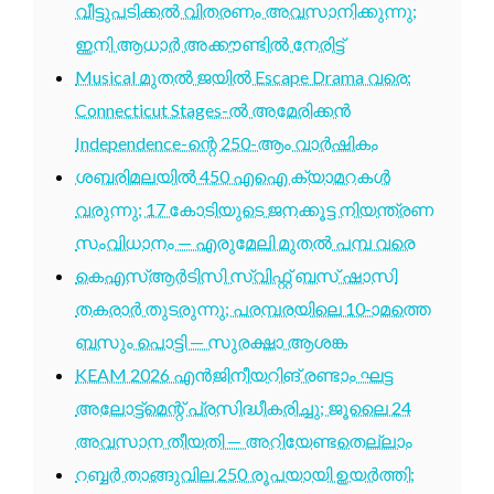
വീട്ടുപടിക്കൽ വിതരണം അവസാനിക്കുന്നു;
ഇനി ആധാർ അക്കൗണ്ടിൽ നേരിട്ട്
Musical മുതൽ ജയിൽ Escape Drama വരെ:
Connecticut Stages-ൽ അമേരിക്കൻ
Independence-ന്റെ 250-ആം വാർഷികം
ശബരിമലയിൽ 450 എഐ ക്യാമറകൾ
വരുന്നു; 17 കോടിയുടെ ജനക്കൂട്ട നിയന്ത്രണ
സംവിധാനം — എരുമേലി മുതൽ പമ്പ വരെ
കെഎസ്ആർടിസി സ്വിഫ്റ്റ് ബസ് ഷാസി
തകരാർ തുടരുന്നു; പരമ്പരയിലെ 10-ാമത്തെ
ബസും പൊട്ടി — സുരക്ഷാ ആശങ്ക
KEAM 2026 എൻജിനീയറിങ് രണ്ടാം ഘട്ട
അലോട്ട്മെന്റ് പ്രസിദ്ധീകരിച്ചു; ജൂലൈ 24
അവസാന തീയതി — അറിയേണ്ടതെല്ലാം
റബ്ബർ താങ്ങുവില 250 രൂപയായി ഉയർത്തി;