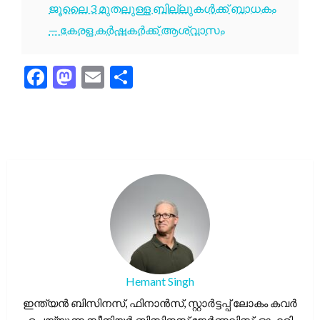
ജൂലൈ 3 മുതലുള്ള ബില്ലുകൾക്ക് ബാധകം
— കേരള കർഷകർക്ക് ആശ്വാസം
Facebook
Mastodon
Email
Share
Hemant Singh
ഇന്ത്യൻ ബിസിനസ്, ഫിനാൻസ്, സ്റ്റാർട്ടപ്പ് ലോകം കവർ