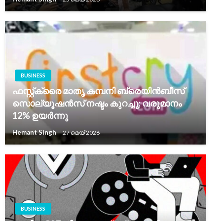
BUSINESS
ഫസ്റ്റ്ക്രൈ മാതൃ കമ്പനി ബ്രെയിൻബീസ്
സൊല്യൂഷൻസ് നഷ്ടം കുറച്ചു; വരുമാനം
12% ഉയർന്നു
Hemant Singh
27 മെയ്‌ 2026
BUSINESS