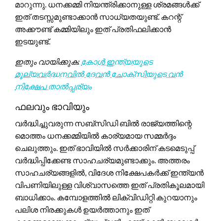
മാറുന്നു. ധനക്കമ്മി നിയന്ത്രിക്കാനുള്ള ശ്രമങ്ങൾക്ക്
ഇത് തടസ്സമുണ്ടാക്കാൻ സാധ്യതയുണ്ട്. കറന്റ്
അക്കൗണ്ട് കമ്മിയിലും ഇത് പ്രതിഫലിക്കാൻ
ഇടയുണ്ട്.
ഇതും വായിക്കുക:
കോൾ ഇന്ത്യയുടെ
മൂല്യവർദ്ധനവിൽ ദേവൻ ചോക്സിയുടെ വൻ
നിക്ഷേപ താൽപ്പര്യം
ഫലവും ഭാവിയും
വർദ്ധിച്ചുവരുന്ന സബ്സിഡി ബിൽ രാജ്യത്തിന്റെ
മൊത്തം ധനക്കമ്മിയിൽ കാര്യമായ സമ്മർദ്ദം
ചെലുത്തും. ഇത് ഭാവിയിൽ സർക്കാരിന് കടമെടുപ്പ്
വർദ്ധിപ്പിക്കേണ്ട സാഹചര്യമുണ്ടാക്കും. അത്തരം
സാഹചര്യങ്ങളിൽ, വിദേശ നിക്ഷേപകർക്ക് ഇന്ത്യൻ
വിപണിയിലുള്ള വിശ്വാസത്തെ ഇത് പ്രതികൂലമായി
ബാധിക്കാം. കമ്പോളത്തിൽ ലിക്വിഡിറ്റി കുറയാനും
പലിശ നിരക്കുകൾ ഉയർത്താനും ഇത്