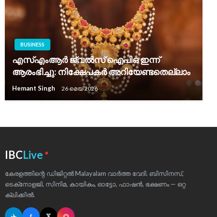
BUSINESS
എസ്എംആർ ജ്വൽസ് ഐപിഒ ഇന്ന്
ആരംഭിച്ചു: നിക്ഷേപകർ അറിയേണ്ടതെല്ലാം
Hemant Singh
26 മെയ്‌ 2026
●
IBC
Live
കേരളത്തിന്റെ ഡിജിറ്റൽ Malayalam വാർത്ത വേദി. ബിസിനസ്,
ടെക്‌നോളജി, സിനിമ, കായികം, ഓട്ടോ, ഫാഷൻ, ഭക്ഷണം — ഒറ്റ
ക്ലിക്കിൽ.
✈
f
◎
𝕏