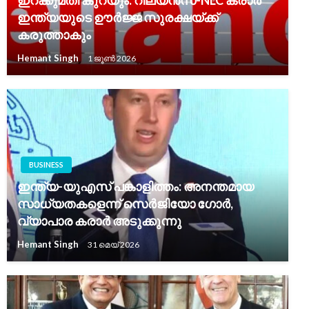
ഇറക്കുമതി കുറയും: റിലയൻസ്-NLC കരാർ
ഇന്ത്യയുടെ ഊർജ്ജ സുരക്ഷയ്ക്ക്
കരുത്താകും
Hemant Singh
1 ജൂൺ 2026
BUSINESS
ഇന്ത്യ-യുഎസ് പങ്കാളിത്തം: അനന്തമായ
സാധ്യതകളെന്ന് സെർജിയോ ഗോർ,
വ്യാപാര കരാർ അടുക്കുന്നു
Hemant Singh
31 മെയ്‌ 2026