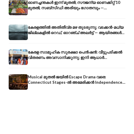
ഓണച്ചന്തകൾ ഇന്ന് മുതൽ; സൗജന്യ ഓണക്കിറ്റ് 10
മുതൽ, സബ്സിഡി അരിയും ഗോതമ്പും —
വിലക്കയറ്റത്തിന് കടിഞ്ഞാൺ
കേരളത്തിൽ അതിതീവ്ര മഴ തുടരുന്നു; വടക്കൻ-മധ്യ
ജില്ലകളിൽ റെഡ്, ഓറഞ്ച് അലർട്ട് — ആയിരങ്ങൾ
ക്യാമ്പുകളിൽ
കേരള സാമൂഹിക സുരക്ഷാ പെൻഷൻ: വീട്ടുപടിക്കൽ
വിതരണം അവസാനിക്കുന്നു; ഇനി ആധാർ
അക്കൗണ്ടിൽ നേരിട്ട്
Musical മുതൽ ജയിൽ Escape Drama വരെ:
Connecticut Stages-ൽ അമേരിക്കൻ Independence-
ന്റെ 250-ആം വാർഷികം