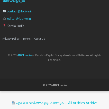
ബന്ധപ്പെടുക
contact@ibclive.in
✍
editor@ibclive.in
Kerala, India
Privacy Policy
Terms
About Us
© 2026
IBCLive.in
— Kerala's Digital Malayalam News Platform. All rights
reserved.
© 2026 IBCLive.in
എല്ലാ വാർത്തകളും കാണുക — All Articles Archive