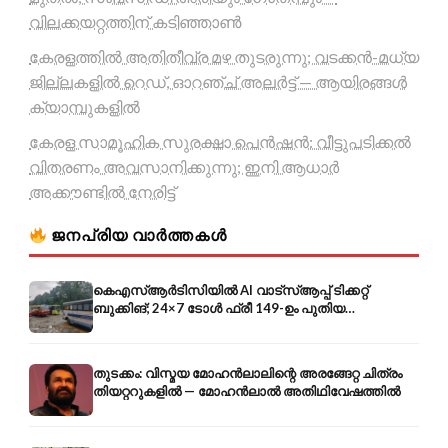
വിലക്കയറ്റത്തിന് കടിഞ്ഞാൺ
കേരളത്തിൽ അതിതീവ്ര മഴ തുടരുന്നു; വടക്കൻ-മധ്യ
ജില്ലകളിൽ റെഡ്, ഓറഞ്ച് അലർട്ട് — ആയിരങ്ങൾ
ക്യാമ്പുകളിൽ
കേരള സാമൂഹിക സുരക്ഷാ പെൻഷൻ: വീട്ടുപടിക്കൽ
വിതരണം അവസാനിക്കുന്നു; ഇനി ആധാർ
അക്കൗണ്ടിൽ നേരിട്ട്
ജനപ്രിയ വാർത്തകൾ
കെഎസ്ആർടിസിയിൽ AI വാട്സ്ആപ്പ് ടിക്കറ്റ്
ബുക്കിങ്; 24×7 ടോൾ ഫ്രീ 149-ഉം പുതിയ
കൊറിയറും
തുടക്കം: വിസ്മയ മോഹൻലാലിന്റെ അരങ്ങേറ്റ ചിത്രം
തിയറ്ററുകളിൽ — മോഹൻലാൽ അതിഥിവേഷത്തിൽ