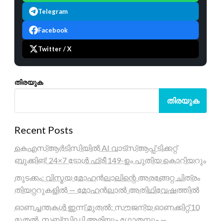
Telegram
Facebook
Twitter / X
തിരയുക
തിരയുക
Recent Posts
കെഎസ്ആർടിസിയിൽ AI വാട്സ്ആപ്പ് ടിക്കറ്റ്
ബുക്കിങ്; 24×7 ടോൾ ഫ്രീ 149-ഉം പുതിയ കൊറിയറും
തുടക്കം: വിസ്മയ മോഹൻലാലിന്റെ അരങ്ങേറ്റ ചിത്രം
തിയറ്ററുകളിൽ — മോഹൻലാൽ അതിഥിവേഷത്തിൽ
ഓണച്ചന്തകൾ ഇന്ന് മുതൽ; സൗജന്യ ഓണക്കിറ്റ് 10
മുതൽ, സബ്സിഡി അരിയും ഗോതമ്പും —