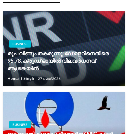
BUSINESS
രൂപ വീണ്ടും തകരുന്നു: ഡോളറിനെതിരെ
95.78, ക്രൂഡ് ഓയിൽ വിലവർധനവ്
ആശങ്കയിൽ
Hemant Singh
27 മെയ്‌ 2026
BUSINESS