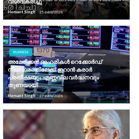
വിശദീകരിച്ചു
Hemant Singh
25 മെയ്‌ 2026
BUSINESS
അമേരിക്കൻ ഓഹരികൾ റെക്കോർഡ്
നിലവാരത്തിലേക്ക്; ഇറാൻ കരാർ
പ്രതീക്ഷയും എണ്ണവില വർദ്ധനവും
തുണയായി
Hemant Singh
27 മെയ്‌ 2026