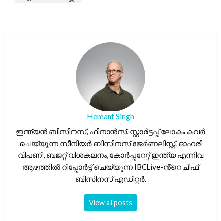
Hemant Singh
ഇന്ത്യൻ ബിസിനസ്, ഫിനാൻസ്, സ്റ്റാർട്ടപ്പ് ലോകം കവർ
ചെയ്യുന്ന സീനിയർ ബിസിനസ് ജേർണലിസ്റ്റ്. ഓഹരി
വിപണി, ബജറ്റ് വിശകലനം, കോർപ്പറേറ്റ് ഇന്ത്യ എന്നിവ
ആഴത്തിൽ റിപ്പോർട്ട് ചെയ്യുന്ന IBCLive-ൻ്റെ ചീഫ്
ബിസിനസ് എഡിറ്റർ.
View all posts