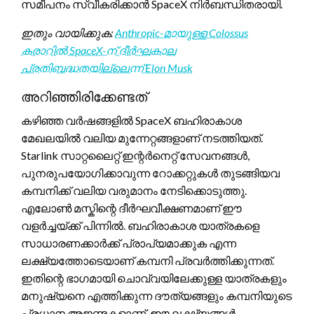
സമീപനം സ്വീകരിക്കാൻ SpaceX നിർബന്ധിതരായി.
ഇതും വായിക്കുക:
Anthropic-മായുള്ള Colossus
കരാറിൽ SpaceX-ന് ദീർഘകാല
പ്രതിബദ്ധതയില്ലെന്ന് Elon Musk
അറിഞ്ഞിരിക്കേണ്ടത്
കഴിഞ്ഞ വർഷങ്ങളിൽ SpaceX ബഹിരാകാശ
മേഖലയിൽ വലിയ മുന്നേറ്റങ്ങളാണ് നടത്തിയത്.
Starlink സാറ്റലൈറ്റ് ഇന്റർനെറ്റ് സേവനങ്ങൾ,
പുനരുപയോഗിക്കാവുന്ന റോക്കറ്റുകൾ തുടങ്ങിയവ
കമ്പനിക്ക് വലിയ വരുമാനം നേടിക്കൊടുത്തു.
എലോൺ മസ്കിന്റെ ദീർഘവീക്ഷണമാണ് ഈ
വളർച്ചയ്ക്ക് പിന്നിൽ. ബഹിരാകാശ യാത്രകളെ
സാധാരണക്കാർക്ക് പ്രാപ്യമാക്കുക എന്ന
ലക്ഷ്യത്തോടെയാണ് കമ്പനി പ്രവർത്തിക്കുന്നത്.
ഇതിന്റെ ഭാഗമായി ചൊവ്വയിലേക്കുള്ള യാത്രകളും
മനുഷ്യനെ എത്തിക്കുന്ന ദൗത്യങ്ങളും കമ്പനിയുടെ
പ്രധാന അജണ്ടകളാണ്. ഈ ലക്ഷ്യങ്ങൾ