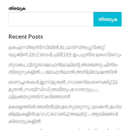
തിരയുക
തിരയുക
Recent Posts
കെഎസ്ആർടിസിയിൽ AI വാട്സ്ആപ്പ് ടിക്കറ്റ്
ബുക്കിങ്; 24×7 ടോൾ ഫ്രീ 149-ഉം പുതിയ കൊറിയറും
തുടക്കം: വിസ്മയ മോഹൻലാലിന്റെ അരങ്ങേറ്റ ചിത്രം
തിയറ്ററുകളിൽ — മോഹൻലാൽ അതിഥിവേഷത്തിൽ
ഓണച്ചന്തകൾ ഇന്ന് മുതൽ; സൗജന്യ ഓണക്കിറ്റ് 10
മുതൽ, സബ്സിഡി അരിയും ഗോതമ്പും —
വിലക്കയറ്റത്തിന് കടിഞ്ഞാൺ
കേരളത്തിൽ അതിതീവ്ര മഴ തുടരുന്നു; വടക്കൻ-മധ്യ
ജില്ലകളിൽ റെഡ്, ഓറഞ്ച് അലർട്ട് — ആയിരങ്ങൾ
ക്യാമ്പുകളിൽ