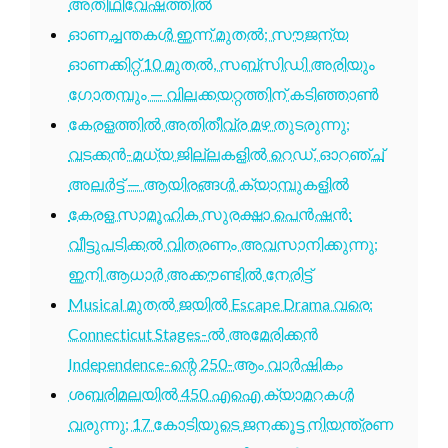
അതിഥിവേഷത്തിൽ
ഓണച്ചന്തകൾ ഇന്ന് മുതൽ; സൗജന്യ
ഓണക്കിറ്റ് 10 മുതൽ, സബ്സിഡി അരിയും
ഗോതമ്പും — വിലക്കയറ്റത്തിന് കടിഞ്ഞാൺ
കേരളത്തിൽ അതിതീവ്ര മഴ തുടരുന്നു;
വടക്കൻ-മധ്യ ജില്ലകളിൽ റെഡ്, ഓറഞ്ച്
അലർട്ട് — ആയിരങ്ങൾ ക്യാമ്പുകളിൽ
കേരള സാമൂഹിക സുരക്ഷാ പെൻഷൻ:
വീട്ടുപടിക്കൽ വിതരണം അവസാനിക്കുന്നു;
ഇനി ആധാർ അക്കൗണ്ടിൽ നേരിട്ട്
Musical മുതൽ ജയിൽ Escape Drama വരെ:
Connecticut Stages-ൽ അമേരിക്കൻ
Independence-ന്റെ 250-ആം വാർഷികം
ശബരിമലയിൽ 450 എഐ ക്യാമറകൾ
വരുന്നു; 17 കോടിയുടെ ജനക്കൂട്ട നിയന്ത്രണ