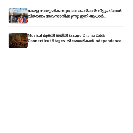
കേരള സാമൂഹിക സുരക്ഷാ പെൻഷൻ: വീട്ടുപടിക്കൽ
വിതരണം അവസാനിക്കുന്നു; ഇനി ആധാർ
അക്കൗണ്ടിൽ നേരിട്ട്
Musical മുതൽ ജയിൽ Escape Drama വരെ:
Connecticut Stages-ൽ അമേരിക്കൻ Independence-
ന്റെ 250-ആം വാർഷികം