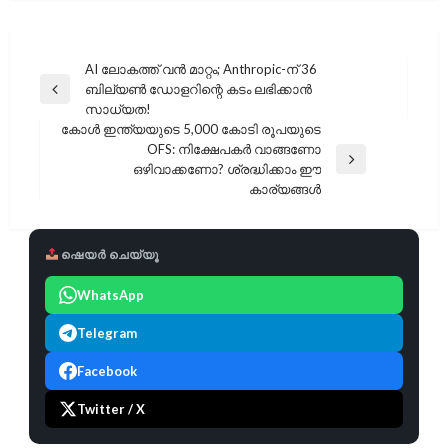
പോസ്റ്റുകളിലൂടെ
AI ലോകത്ത് വൻ മാറ്റം; Anthropic-ന് 36
ബില്യൺ ഡോളറിന്റെ കടം ലഭിക്കാൻ
Previous
സാധ്യത!
Post
കോൾ ഇന്ത്യയുടെ 5,000 കോടി രൂപയുടെ
OFS: നിക്ഷേപകർ വാങ്ങണോ
Next
ഒഴിവാക്കണോ? ശ്രദ്ധിക്കാം ഈ
Post
കാര്യങ്ങൾ
ഷെയർ ചെയ്യൂ
WhatsApp
Telegram
Facebook
Twitter / X