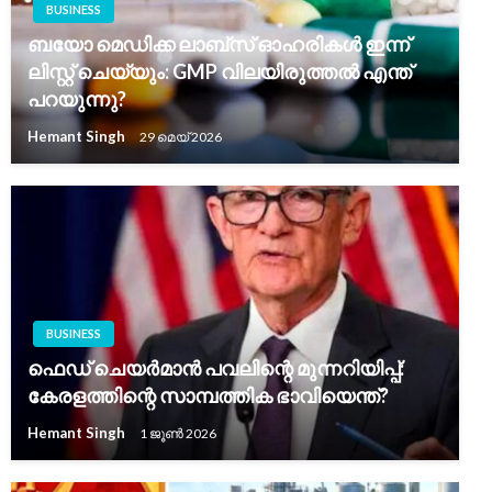
BUSINESS
ബയോ മെഡിക്ക ലാബ്സ് ഓഹരികൾ ഇന്ന്
ലിസ്റ്റ് ചെയ്യും: GMP വിലയിരുത്തൽ എന്ത്
പറയുന്നു?
Hemant Singh
29 മെയ്‌ 2026
BUSINESS
ഫെഡ് ചെയർമാൻ പവലിന്റെ മുന്നറിയിപ്പ്:
കേരളത്തിന്റെ സാമ്പത്തിക ഭാവിയെന്ത്?
Hemant Singh
1 ജൂൺ 2026