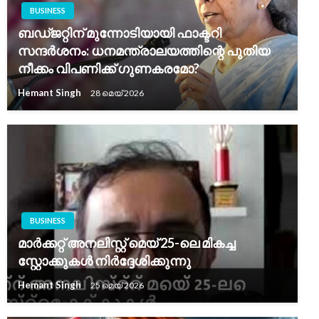
BUSINESS
ബഡ്ജറ്റിന് മുന്നോടിയായി ഫാക്ടറി
സന്ദർശനം: ധനമന്ത്രാലയത്തിന്റെ പുതിയ
നീക്കം വിപണിക്ക് ഗുണകരമോ?
Hemant Singh
28 മെയ്‌ 2026
BUSINESS
മാർക്കറ്റ് അനലിസ്റ്റ് മെയ് 25-ലെ മികച്ച
സ്റ്റോക്കുകൾ നിർദ്ദേശിക്കുന്നു
Hemant Singh
25 മെയ്‌ 2026