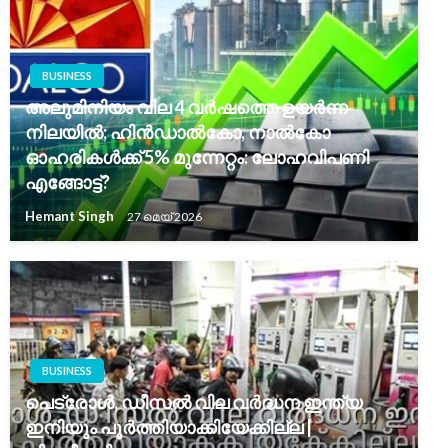
BUSINESS
അലുമിനിയം വില 4 വർഷത്തെ ഉയർന്ന
നിലയിൽ; ഹിൻഡാൽകോ, നാൽകോ
ഓഹരികൾക്ക് 5% മുന്നേറ്റം: ലോഹവിപണി
എങ്ങോട്ട്?
Hemant Singh
27 മെയ്‌ 2026
BUSINESS
പെട്രോൾ, ഡീസൽ വില വർദ്ധന ഇന്ത്യ
ഇനിയും പൂർത്തിയാക്കിയേക്കില്ല |