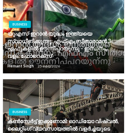
BUSINESS
യുഎസ്-ഇറാൻ യുദ്ധം ഇന്ത്യയെ
സ്വാധീനിക്കുന്നു: എഫ്എം സീതാരാമൻ 3
എഫുകളിൽ ഊന്നിപ്പറയുന്നു – ഇന്ധനം,
വളം, ഫോറെക്സ്
Hemant Singh
25 മെയ്‌ 2026
BUSINESS
കൺസേർട്ട് ഇക്കണോമി: ഓഡിയോ വിഷ്വൽ,
ലൈറ്റിംഗ് വ്യവസായത്തിൽ വളർച്ചയുടെ