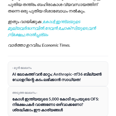
പുതിയ തന്ത്രം ബഹിരാകാശ വ്യവസായത്തിന്
തന്നെ ഒരു പുതിയ ദിശാബോധം നൽകും.
ഇതും വായിക്കുക:
കോൾ ഇന്ത്യയുടെ
മൂല്യവർദ്ധനവിൽ ദേവൻ ചോക്സിയുടെ വൻ
നിക്ഷേപ താൽപ്പര്യം
വാർത്താ ഉറവിടം: Economic Times.
‹ മുൻ ലേഖനം
AI ലോകത്ത് വൻ മാറ്റം; Anthropic-ന് 36 ബില്യൺ
ഡോളറിന്റെ കടം ലഭിക്കാൻ സാധ്യത!
അടുത്ത ലേഖനം ›
കോൾ ഇന്ത്യയുടെ 5,000 കോടി രൂപയുടെ OFS:
നിക്ഷേപകർ വാങ്ങണോ ഒഴിവാക്കണോ?
ശ്രദ്ധിക്കാം ഈ കാര്യങ്ങൾ