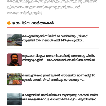
കേരള സാമൂഹിക സുരക്ഷാ പെൻഷൻ: വീട്ടുപടിക്കൽ
വിതരണം അവസാനിക്കുന്നു; ഇനി ആധാർ
അക്കൗണ്ടിൽ നേരിട്ട്
ജനപ്രിയ വാർത്തകൾ
കെഎസ്ആർടിസിയിൽ AI വാട്സ്ആപ്പ് ടിക്കറ്റ്
ബുക്കിങ്; 24×7 ടോൾ ഫ്രീ 149-ഉം പുതിയ
കൊറിയറും
തുടക്കം: വിസ്മയ മോഹൻലാലിന്റെ അരങ്ങേറ്റ ചിത്രം
തിയറ്ററുകളിൽ — മോഹൻലാൽ അതിഥിവേഷത്തിൽ
ഓണച്ചന്തകൾ ഇന്ന് മുതൽ; സൗജന്യ ഓണക്കിറ്റ് 10
മുതൽ, സബ്സിഡി അരിയും ഗോതമ്പും —
വിലക്കയറ്റത്തിന് കടിഞ്ഞാൺ
കേരളത്തിൽ അതിതീവ്ര മഴ തുടരുന്നു; വടക്കൻ-മധ്യ
ജില്ലകളിൽ റെഡ്, ഓറഞ്ച് അലർട്ട് — ആയിരങ്ങൾ
ക്യാമ്പുകളിൽ