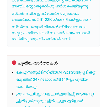
അഞ്ച് സ്റ്റോക്കുകൾ ശുപാർശ ചെയ്യുന്നു
സ്വർണ വില ഇന്ന്: ഡൽഹി, മുംബൈ,
കൊൽക്കത്ത; 24K, 22K ഗ്രാം നിരക്ക് ഇങ്ങനെ
സ്വർണം, വെള്ളി വിലകൾക്ക് ദിശാബോധം
നഷ്ടം; പശ്ചിമേഷ്യൻ സംഘർഷവും ഡോളർ
ശക്തിപ്പെടലും വിപണിക്ക് ഭീഷണി
പുതിയ വാർത്തകൾ
കെഎസ്ആർടിസിയിൽ AI വാട്സ്ആപ്പ് ടിക്കറ്റ്
ബുക്കിങ്; 24×7 ടോൾ ഫ്രീ 149-ഉം പുതിയ
കൊറിയറും
തുടക്കം: വിസ്മയ മോഹൻലാലിന്റെ അരങ്ങേറ്റ
ചിത്രം തിയറ്ററുകളിൽ — മോഹൻലാൽ