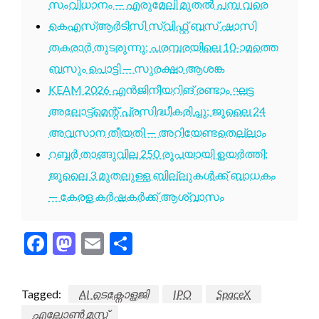
സംവിധാനം — എരുമേലി മുതൽ പമ്പ വരെ
കെഎസ്ആർടിസി സ്വിഫ്റ്റ് ബസ് ഷാസി
തകരാർ തുടരുന്നു; പരമ്പരയിലെ 10-ാമത്തെ
ബസും പൊട്ടി — സുരക്ഷാ ആശങ്ക
KEAM 2026 എൻജിനീയറിങ് രണ്ടാം ഘട്ട
അലോട്ട്മെന്റ് പ്രസിദ്ധീകരിച്ചു; ജൂലൈ 24
അവസാന തീയതി — അറിയേണ്ടതെല്ലാം
റബ്ബർ താങ്ങുവില 250 രൂപയായി ഉയർത്തി;
ജൂലൈ 3 മുതലുള്ള ബില്ലുകൾക്ക് ബാധകം
— കേരള കർഷകർക്ക് ആശ്വാസം
Facebook
Mastodon
Email
Share
Tagged:
AI ടെക്നോളജി
IPO
SpaceX
എലോൺ മസ്ക്