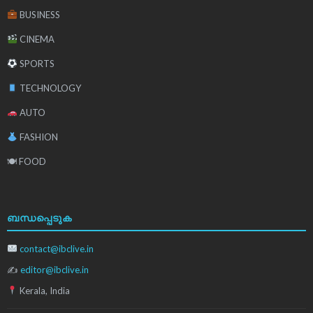
BUSINESS
CINEMA
SPORTS
TECHNOLOGY
AUTO
FASHION
🍽 FOOD
ബന്ധപ്പെടുക
contact@ibclive.in
✍
editor@ibclive.in
Kerala, India