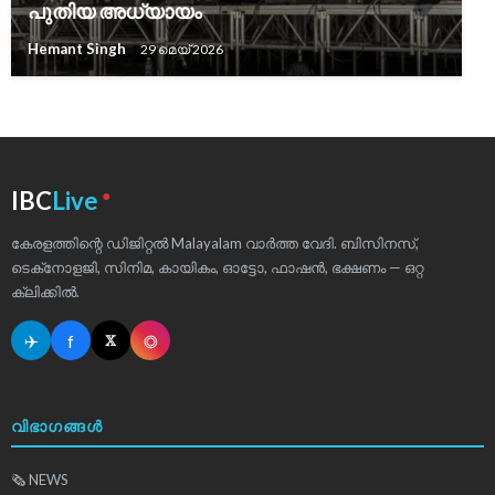
പുതിയ അധ്യായം
Hemant Singh
29 മെയ്‌ 2026
●
IBC
Live
കേരളത്തിന്റെ ഡിജിറ്റൽ Malayalam വാർത്ത വേദി. ബിസിനസ്,
ടെക്‌നോളജി, സിനിമ, കായികം, ഓട്ടോ, ഫാഷൻ, ഭക്ഷണം — ഒറ്റ
ക്ലിക്കിൽ.
✈
f
◎
𝕏
വിഭാഗങ്ങൾ
🗞 NEWS