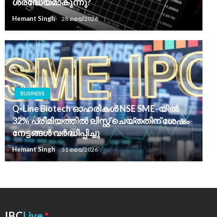
ശ്രദ്ധേയമാകുന്നു?
Hemant Singh
28 മെയ്‌ 2026
BUSINESS
Q-Line Biotech ഓഹരികൾ NSE SME-യിൽ
32% പ്രീമിയത്തിൽ ലിസ്റ്റ് ചെയ്തതിന് ശേഷം
നേട്ടങ്ങൾ വർദ്ധിപ്പിച്ചു
Hemant Singh
31 മെയ്‌ 2026
●
IBC
Live