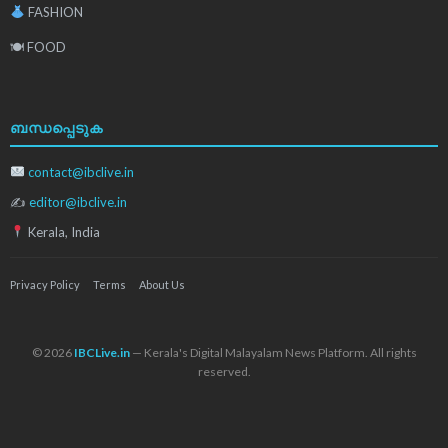
FASHION
🍽 FOOD
ബന്ധപ്പെടുക
contact@ibclive.in
✍
editor@ibclive.in
Kerala, India
Privacy Policy
Terms
About Us
© 2026
IBCLive.in
— Kerala's Digital Malayalam News Platform. All rights
reserved.