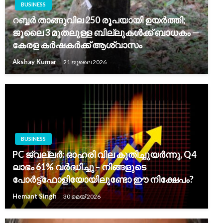
BUSINESS
റബ്ബർ താങ്ങുവില 250 രൂപയായി ഉയർത്തി;
ജൂലൈ 3 മുതലുള്ള ബില്ലുകൾക്ക് ബാധകം —
കേരള കർഷകർക്ക് ആശ്വാസം
Akshay Kumar
21 ജൂലൈ 2026
BUSINESS
PC ജ്വല്ലർ: ഓഹരി വില കുതിച്ചുയർന്നു, Q4
ലാഭം 61% വർദ്ധിച്ചു – നിങ്ങളുടെ
പോർട്ട്‌ഫോളിയോയിലുണ്ടോ ഈ നിക്ഷേപം?
Hemant Singh
30 മെയ്‌ 2026