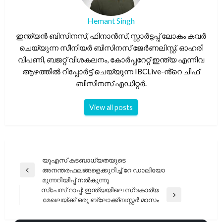
Hemant Singh
ഇന്ത്യൻ ബിസിനസ്, ഫിനാൻസ്, സ്റ്റാർട്ടപ്പ് ലോകം കവർ
ചെയ്യുന്ന സീനിയർ ബിസിനസ് ജേർണലിസ്റ്റ്. ഓഹരി
വിപണി, ബജറ്റ് വിശകലനം, കോർപ്പറേറ്റ് ഇന്ത്യ എന്നിവ
ആഴത്തിൽ റിപ്പോർട്ട് ചെയ്യുന്ന IBCLive-ൻ്റെ ചീഫ്
ബിസിനസ് എഡിറ്റർ.
View all posts
പോസ്റ്റുകളിലൂടെ
യുഎസ് കടബാധ്യതയുടെ
അനന്തരഫലങ്ങളെക്കുറിച്ച് റേ ഡാലിയോ
Previous
മുന്നറിയിപ്പ് നൽകുന്നു
Post
സ്‌പേസ് റാപ്പ്: ഇന്ത്യയിലെ സ്വകാര്യ
Next
മേഖലയ്ക്ക് ഒരു ബ്ലോക്ക്ബസ്റ്റർ മാസം
Post