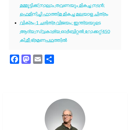
മമ്മൂട്ടിക്ക് നാലാം തവണയും മികച്ച നടൻ;
ഫെമിനിച്ചി ഫാത്തിമ മികച്ച മലയാള ചിത്രം
വിക്രം-1 ചരിത്ര വിജയം: ഇന്ത്യയുടെ
ആദ്യ സ്വകാര്യ ഓർബിറ്റൽ റോക്കറ്റ് 450
കി.മീ ഭ്രമണപഥത്തിൽ
Facebook
Mastodon
Email
Share