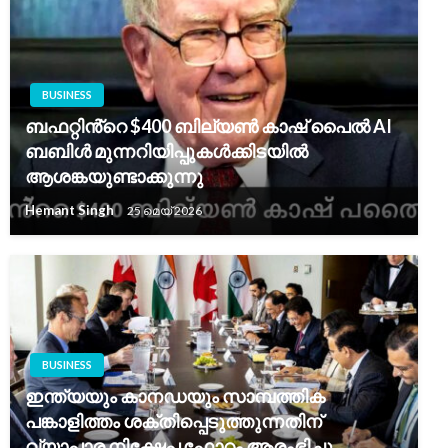
BUSINESS
ബഫറ്റിൻ്റെ $400 ബില്യൺ കാഷ് പൈൽ AI
ബബിൾ മുന്നറിയിപ്പുകൾക്കിടയിൽ
ആശങ്കയുണ്ടാക്കുന്നു
Hemant Singh
25 മെയ്‌ 2026
BUSINESS
ഇന്ത്യയും കാനഡയും സാമ്പത്തിക
പങ്കാളിത്തം ശക്തിപ്പെടുത്തുന്നതിന്
വ്യാപാര നിക്ഷേപ ഫോറം ആരംഭിച്ചു