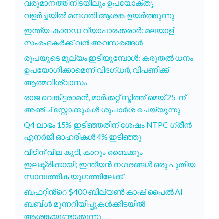
വരുമാനത്തിനിടയിലും ഉപയോക്തൃ
വളർച്ചയിൽ മന്ദഗതി ആശങ്ക ഉയർത്തുന്നു
ഇന്ത്യ-കാനഡ വ്യാപാരക്കരാർ: മലയാളി
സംരംഭകർക്ക് വൻ അവസരങ്ങൾ
രൂപയുടെ മൂല്യം ഇടിയുമ്പോൾ: കരുതൽ ധനം
ഉപയോഗിക്കാമെന്ന് വിദഗ്ധർ, വിപണിക്ക്
ആത്മവിശ്വാസം
രാജ വെങ്കിട്ടരാമൻ, മാർക്കറ്റ് സ്മിത്ത് മെയ് 25-ന്
അഞ്ച് സ്റ്റോക്കുകൾ ശുപാർശ ചെയ്യുന്നു
Q4 ലാഭം 15% ഇടിഞ്ഞതിന് ശേഷം NTPC ഗ്രീൻ
എനർജി ഓഹരികൾ 4% ഇടിഞ്ഞു
വീടിന് വില കൂടി, കാറും ബൈക്കും
ഇലക്ട്രിക്കായി; ഇന്ത്യൻ നഗരങ്ങൾ ഒരു പുതിയ
സാമ്പത്തിക യുഗത്തിലേക്ക്
ബഫറ്റിൻ്റെ $400 ബില്യൺ കാഷ് പൈൽ AI
ബബിൾ മുന്നറിയിപ്പുകൾക്കിടയിൽ
ആശങ്കയുണ്ടാക്കുന്നു