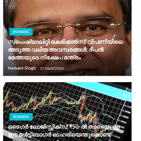
BUSINESS
സ്പെഷ്യാലിറ്റി കെമിക്കൽസ്: വിപണിയിലെ
അടുത്ത വലിയ അവസരങ്ങൾ; ദീപൻ
മേത്തയുടെ നിക്ഷേപ മന്ത്രം
Hemant Singh
27 മെയ്‌ 2026
BUSINESS
ടൈഗർ ലോജിസ്റ്റിക്സ്: ₹50-ൽ താഴെയുള്ള
ഈ മൾട്ടിബാഗർ ഓഹരിയെന്തുകൊണ്ട്