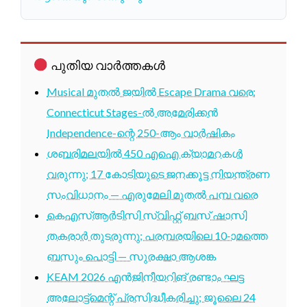
പുതിയ വാർത്തകൾ
Musical മുതൽ ജയിൽ Escape Drama വരെ:
Connecticut Stages-ൽ അമേരിക്കൻ
Independence-ന്റെ 250-ആം വാർഷികം
ശബരിമലയിൽ 450 എഐ ക്യാമറകൾ
വരുന്നു; 17 കോടിയുടെ ജനക്കൂട്ട നിയന്ത്രണ
സംവിധാനം — എരുമേലി മുതൽ പമ്പ വരെ
കെഎസ്ആർടിസി സ്വിഫ്റ്റ് ബസ് ഷാസി
തകരാർ തുടരുന്നു; പരമ്പരയിലെ 10-ാമത്തെ
ബസും പൊട്ടി — സുരക്ഷാ ആശങ്ക
KEAM 2026 എൻജിനീയറിങ് രണ്ടാം ഘട്ട
അലോട്ട്മെന്റ് പ്രസിദ്ധീകരിച്ചു; ജൂലൈ 24