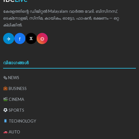
കേരളത്തിന്റെ ഡിജിറ്റൽ Malayalam വാർത്ത വേദി. ബിസിനസ്,
ടെക്‌നോളജി, സിനിമ, കായികം, ഓട്ടോ, ഫാഷൻ, ഭക്ഷണം — ഒറ്റ
ക്ലിക്കിൽ.
✈
f
◎
𝕏
വിഭാഗങ്ങൾ
🗞 NEWS
BUSINESS
CINEMA
SPORTS
TECHNOLOGY
AUTO