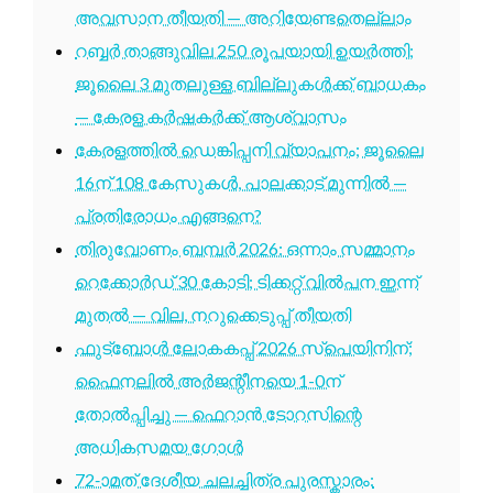
അവസാന തീയതി — അറിയേണ്ടതെല്ലാം
റബ്ബർ താങ്ങുവില 250 രൂപയായി ഉയർത്തി;
ജൂലൈ 3 മുതലുള്ള ബില്ലുകൾക്ക് ബാധകം
— കേരള കർഷകർക്ക് ആശ്വാസം
കേരളത്തിൽ ഡെങ്കിപ്പനി വ്യാപനം; ജൂലൈ
16ന് 108 കേസുകൾ, പാലക്കാട് മുന്നിൽ —
പ്രതിരോധം എങ്ങനെ?
തിരുവോണം ബമ്പർ 2026: ഒന്നാം സമ്മാനം
റെക്കോർഡ് 30 കോടി; ടിക്കറ്റ് വിൽപന ഇന്ന്
മുതൽ — വില, നറുക്കെടുപ്പ് തീയതി
ഫുട്ബോൾ ലോകകപ്പ് 2026 സ്പെയിനിന്;
ഫൈനലിൽ അർജന്റീനയെ 1-0ന്
തോൽപ്പിച്ചു — ഫെറാൻ ടോറസിന്റെ
അധികസമയ ഗോൾ
72-ാമത് ദേശീയ ചലച്ചിത്ര പുരസ്കാരം: