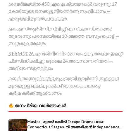
ശബരിമലയിൽ 450 എഐ ക്യാമറകൾ വരുന്നു; 17
കോടിയുടെ ജനക്കൂട്ട നിയന്ത്രണ സംവിധാനം —
എരുമേലി മുതൽ പമ്പ വരെ
കെഎസ്ആർടിസി സ്വിഫ്റ്റ് ബസ് ഷാസി തകരാർ
തുടരുന്നു; പരമ്പരയിലെ 10-ാമത്തെ ബസും പൊട്ടി —
സുരക്ഷാ ആശങ്ക
KEAM 2026 എൻജിനീയറിങ് രണ്ടാം ഘട്ട അലോട്ട്മെന്റ്
പ്രസിദ്ധീകരിച്ചു; ജൂലൈ 24 അവസാന തീയതി —
അറിയേണ്ടതെല്ലാം
റബ്ബർ താങ്ങുവില 250 രൂപയായി ഉയർത്തി; ജൂലൈ 3
മുതലുള്ള ബില്ലുകൾക്ക് ബാധകം — കേരള
കർഷകർക്ക് ആശ്വാസം
ജനപ്രിയ വാർത്തകൾ
Musical മുതൽ ജയിൽ Escape Drama വരെ:
Connecticut Stages-ൽ അമേരിക്കൻ Independence-