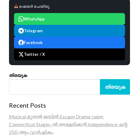
ഷെയർ ചെയ്യൂ
WhatsApp
Telegram
Facebook
Twitter / X
തിരയുക
തിരയുക
Recent Posts
Musical മുതൽ ജയിൽ Escape Drama വരെ:
Connecticut Stages-ൽ അമേരിക്കൻ Independence-ന്റെ
250-ആം വാർഷികം