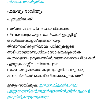
നിക്ഷേപ താൽപ്പര്യം
ഫലവും ഭാവിയും
പുതുക്കിലേക്ക്!
സമീക്ഷാ ഫലം പ്രകടമായിരിക്കുന്തെ,
നിവേശകരുടെയും സംഖ്യകൾ ഉറുപ്പിച്ച്
അധികാരികളോട് എങ്ങനെയും
തീവ്രസഹിക്കുന്നില്ലേ? പഠിക്കുകളുടെ
അഭിപ്രായമാണ്, ശിവം സോഷ്യലുകൾക്ക്
തക്കരാജ്ഞം ഉള്ളതെങ്കിൽ, ഭയനകരമായ ശിക്ഷകൾ
ഏറ്റേട്ട് ഫോഴ്സ് ചെയ്യണം. ഈ
സംഭവത്തുപയോഗിക്കുന്നു, എല്ലാവരും ഒരു
ഫിനാൻഷ്യൽ വെഞ്ചറിൽ ബാധുക്കണമേ?
ഇതും വായിക്കുക:
ഇന്ധന വിലവർദ്ധനവ്:
എണ്ണക്കമ്പനികൾ യഥാർത്ഥത്തിൽ ‘വിൻഡ്‌ഫാൾ
ഗെയിൻ’ നേടുന്നുണ്ടോ?