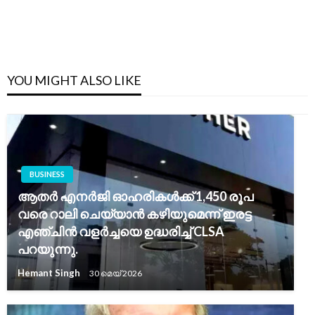
YOU MIGHT ALSO LIKE
BUSINESS
ആതർ എനർജി ഓഹരികൾക്ക് 1,450 രൂപ
വരെ റാലി ചെയ്യാൻ കഴിയുമെന്ന് ഇരട്ട
എഞ്ചിൻ വളർച്ചയെ ഉദ്ധരിച്ച് CLSA
പറയുന്നു.
Hemant Singh
30 മെയ്‌ 2026