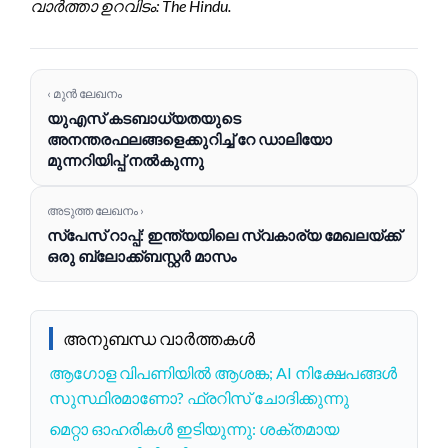
വാർത്താ ഉറവിടം: The Hindu.
‹ മുൻ ലേഖനം
യുഎസ് കടബാധ്യതയുടെ
അനന്തരഫലങ്ങളെക്കുറിച്ച് റേ ഡാലിയോ
മുന്നറിയിപ്പ് നൽകുന്നു
അടുത്ത ലേഖനം ›
സ്‌പേസ് റാപ്പ്: ഇന്ത്യയിലെ സ്വകാര്യ മേഖലയ്ക്ക്
ഒരു ബ്ലോക്ക്ബസ്റ്റർ മാസം
അനുബന്ധ വാർത്തകൾ
ആഗോള വിപണിയിൽ ആശങ്ക; AI നിക്ഷേപങ്ങൾ
സുസ്ഥിരമാണോ? ഫ്രറിസ് ചോദിക്കുന്നു
മെറ്റാ ഓഹരികൾ ഇടിയുന്നു: ശക്തമായ