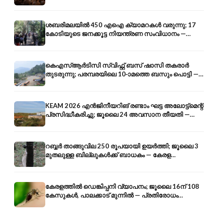
ന്റെ 250-ആം വാർഷികം
ശബരിമലയിൽ 450 എഐ ക്യാമറകൾ വരുന്നു; 17
കോടിയുടെ ജനക്കൂട്ട നിയന്ത്രണ സംവിധാനം —
എരുമേലി മുതൽ പമ്പ വരെ
കെഎസ്ആർടിസി സ്വിഫ്റ്റ് ബസ് ഷാസി തകരാർ
തുടരുന്നു; പരമ്പരയിലെ 10-ാമത്തെ ബസും പൊട്ടി —
സുരക്ഷാ ആശങ്ക
KEAM 2026 എൻജിനീയറിങ് രണ്ടാം ഘട്ട അലോട്ട്മെന്റ്
പ്രസിദ്ധീകരിച്ചു; ജൂലൈ 24 അവസാന തീയതി —
അറിയേണ്ടതെല്ലാം
റബ്ബർ താങ്ങുവില 250 രൂപയായി ഉയർത്തി; ജൂലൈ 3
മുതലുള്ള ബില്ലുകൾക്ക് ബാധകം — കേരള
കർഷകർക്ക് ആശ്വാസം
കേരളത്തിൽ ഡെങ്കിപ്പനി വ്യാപനം; ജൂലൈ 16ന് 108
കേസുകൾ, പാലക്കാട് മുന്നിൽ — പ്രതിരോധം
എങ്ങനെ?