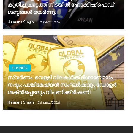
കുതിച്ചുചാട്ടത്തിനിടയിൽ ഹോക്കിഷ് ഫെഡ്
ശബ്ദങ്ങൾ ഉയർന്നു.
Hemant Singh
30 മെയ്‌ 2026
BUSINESS
സ്വർണം, വെള്ളി വിലകൾക്ക് ദിശാബോധം
നഷ്ടം; പശ്ചിമേഷ്യൻ സംഘർഷവും ഡോളർ
ശക്തിപ്പെടലും വിപണിക്ക് ഭീഷണി
Hemant Singh
26 മെയ്‌ 2026