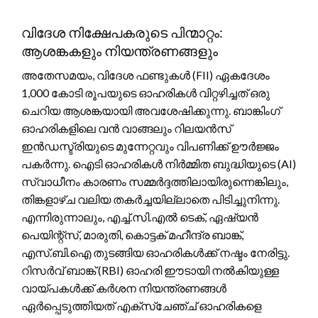
വിദേശ നിക്ഷേപകരുടെ പിന്മാറ്റം:
ആശങ്കകളും നിയന്ത്രണങ്ങളും
അതേസമയം, വിദേശ ഫണ്ടുകൾ (FII) ഏകദേശം
1,000 കോടി രൂപയുടെ ഓഹരികൾ വിറ്റഴിച്ചത് ഒരു
ചെറിയ ആശങ്കയായി അവശേഷിക്കുന്നു. ബാങ്കിംഗ്
ഓഹരികളിലെ വൻ വാങ്ങലും റിലയൻസ്
ഇൻഡസ്ട്രിയുടെ മുന്നേറ്റവും വിപണിക്ക് ഊർജ്ജം
പകർന്നു. ഐടി ഓഹരികൾ നിർമ്മിത ബുദ്ധിയുടെ (AI)
സ്വാധീനം കാരണം സമ്മർദ്ദത്തിലായിരുന്നെങ്കിലും,
തിങ്കളാഴ്ച വലിയ തകർച്ചയില്ലാതെ പിടിച്ചുനിന്നു.
എന്നിരുന്നാലും, എച്ച്.സി.എൽ ടെക്, ഏഷ്യൻ
പെയിന്റ്സ്, മാരുതി, കൊട്ടക് മഹീന്ദ്ര ബാങ്ക്,
എസ്.ബി.ഐ തുടങ്ങിയ ഓഹരികൾക്ക് നഷ്ടം നേരിട്ടു.
റിസർവ് ബാങ്ക് (RBI) ഓഹരി ഈടായി നൽകിയുള്ള
വായ്പകൾക്ക് കർശന നിയന്ത്രണങ്ങൾ
ഏർപ്പെടുത്തിയത് എക്സ്ചേഞ്ച് ഓഹരികളെ