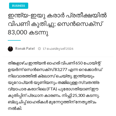
BUSINESS
ഇന്ത്യ-ഇയു കരാർ പ്രതീക്ഷയിൽ
വിപണി കുതിച്ചു; സെൻസെക്‌സ്
83,000 കടന്നു
Posted
Ronak Patel
17 ഫെബ്രുവരി 2026
on
തിങ്കളാഴ്ച ഇന്ത്യൻ ഓഹരി വിപണി 650 പോയിന്റ്
ഉയർന്ന് സെൻസെക്‌സ് 83,277 എന്ന റെക്കോർഡ്
നിലവാരത്തിൽ ക്ലോസ് ചെയ്തു. ഇന്ത്യയും
യൂറോപ്യൻ യൂണിയനും തമ്മിലുള്ള സ്വതന്ത്ര
വ്യാപാര കരാറിലെ (FTA) പുരോഗതിയാണ് ഈ
കുതിപ്പിന് പ്രധാന കാരണം. നിഫ്റ്റി 25,300 കടന്നു.
ബ്ലൂചിപ്പ് ഓഹരികൾ മുന്നേറ്റത്തിന് നേതൃത്വം
നൽകി.