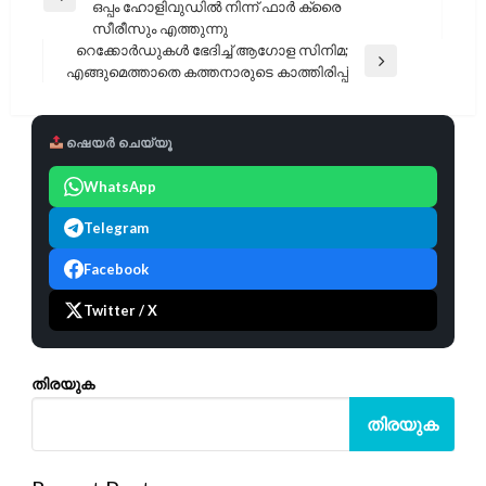
Previous
ഒപ്പം ഹോളിവുഡിൽ നിന്ന് ഫാർ ക്രൈ
Post
സീരീസും എത്തുന്നു
റെക്കോർഡുകൾ ഭേദിച്ച് ആഗോള സിനിമ;
Next
എങ്ങുമെത്താതെ കത്തനാരുടെ കാത്തിരിപ്പ്
Post
ഷെയർ ചെയ്യൂ
WhatsApp
Telegram
Facebook
Twitter / X
തിരയുക
തിരയുക