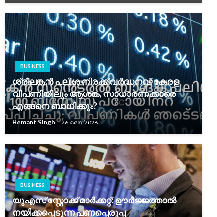
BUSINESS
ശ്രീലങ്കൻ പലിശ നിരക്ക് വർദ്ധനവ്: കേരള
വിപണിയിലും ആശങ്ക, സാധാരണക്കാരെ
എങ്ങനെ ബാധിക്കും?
Hemant Singh
26 മെയ്‌ 2026
BUSINESS
യുഎസ് സ്റ്റോക്ക് മാർക്കറ്റ്: ഊർജ്ജത്താൽ
നയിക്കപ്പെടുന്ന പണപ്പെരുപ്പ