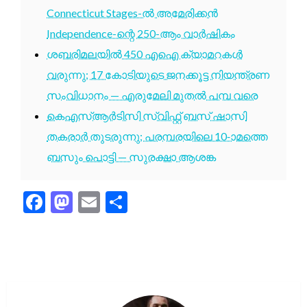
Connecticut Stages-ൽ അമേരിക്കൻ
Independence-ന്റെ 250-ആം വാർഷികം
ശബരിമലയിൽ 450 എഐ ക്യാമറകൾ
വരുന്നു; 17 കോടിയുടെ ജനക്കൂട്ട നിയന്ത്രണ
സംവിധാനം — എരുമേലി മുതൽ പമ്പ വരെ
കെഎസ്ആർടിസി സ്വിഫ്റ്റ് ബസ് ഷാസി
തകരാർ തുടരുന്നു; പരമ്പരയിലെ 10-ാമത്തെ
ബസും പൊട്ടി — സുരക്ഷാ ആശങ്ക
Facebook
Mastodon
Email
Share