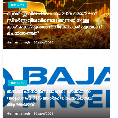
BUSINESS
സ്വർണ്ണ വില പ്രവചനം: 2026 മെയ് 29-ന്
സ്വർണ്ണ വില വീണ്ടെടുക്കുന്നതിനുള്ള
കാഴ്ചപ്പാട് എന്താണ്, നിക്ഷേപകർ എന്താണ്
ചെയ്യേണ്ടത്?
Hemant Singh
30 മെയ്‌ 2026
BUSINESS
ബജാജ് ഫിനാൻസ് ഓഹരി: പ്രതിമാസ
വരുമാനം 1.01% മാത്രം; നിക്ഷേപകർക്ക്
ആശങ്കയോ?
Hemant Singh
30 മെയ്‌ 2026