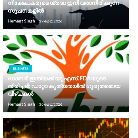
നിക്ഷേപകരുടെ ശ്രദ്ധ ഇനി വരാനിരിക്കുന്ന
സൂചനകളിൽ
Hemant Singh
29 മെയ്‌ 2026
BUSINESS
ഡാബർ ഇന്ത്യക്ക് യു.എസ്. FDAയുടെ
തിരിച്ചടി: ഡാറ്റാ കൃത്യതയിൽ ഗുരുതരമായ
വീഴ്ചകൾ
Hemant Singh
30 മെയ്‌ 2026