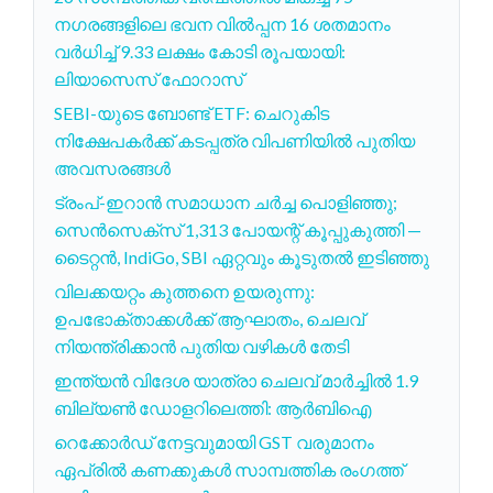
നഗരങ്ങളിലെ ഭവന വിൽപ്പന 16 ശതമാനം
വർധിച്ച് 9.33 ലക്ഷം കോടി രൂപയായി:
ലിയാസെസ് ഫോറാസ്
SEBI-യുടെ ബോണ്ട് ETF: ചെറുകിട
നിക്ഷേപകർക്ക് കടപ്പത്ര വിപണിയിൽ പുതിയ
അവസരങ്ങൾ
ട്രംപ്-ഇറാൻ സമാധാന ചർച്ച പൊളിഞ്ഞു;
സെൻസെക്സ് 1,313 പോയന്റ് കൂപ്പുകുത്തി —
ടൈറ്റൻ, IndiGo, SBI ഏറ്റവും കൂടുതൽ ഇടിഞ്ഞു
വിലക്കയറ്റം കുത്തനെ ഉയരുന്നു:
ഉപഭോക്താക്കൾക്ക് ആഘാതം, ചെലവ്
നിയന്ത്രിക്കാൻ പുതിയ വഴികൾ തേടി
ഇന്ത്യൻ വിദേശ യാത്രാ ചെലവ് മാർച്ചിൽ 1.9
ബില്യൺ ഡോളറിലെത്തി: ആർബിഐ
റെക്കോർഡ് നേട്ടവുമായി GST വരുമാനം
ഏപ്രിൽ കണക്കുകൾ സാമ്പത്തിക രംഗത്ത്