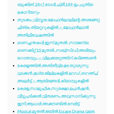
ബുക്കിങ്; 24×7 ടോൾ ഫ്രീ 149-ഉം പുതിയ
കൊറിയറും
തുടക്കം: വിസ്മയ മോഹൻലാലിന്റെ അരങ്ങേറ്റ
ചിത്രം തിയറ്ററുകളിൽ — മോഹൻലാൽ
അതിഥിവേഷത്തിൽ
ഓണച്ചന്തകൾ ഇന്ന് മുതൽ; സൗജന്യ
ഓണക്കിറ്റ് 10 മുതൽ, സബ്സിഡി അരിയും
ഗോതമ്പും — വിലക്കയറ്റത്തിന് കടിഞ്ഞാൺ
കേരളത്തിൽ അതിതീവ്ര മഴ തുടരുന്നു;
വടക്കൻ-മധ്യ ജില്ലകളിൽ റെഡ്, ഓറഞ്ച്
അലർട്ട് — ആയിരങ്ങൾ ക്യാമ്പുകളിൽ
കേരള സാമൂഹിക സുരക്ഷാ പെൻഷൻ:
വീട്ടുപടിക്കൽ വിതരണം അവസാനിക്കുന്നു;
ഇനി ആധാർ അക്കൗണ്ടിൽ നേരിട്ട്
Musical മുതൽ ജയിൽ Escape Drama വരെ: