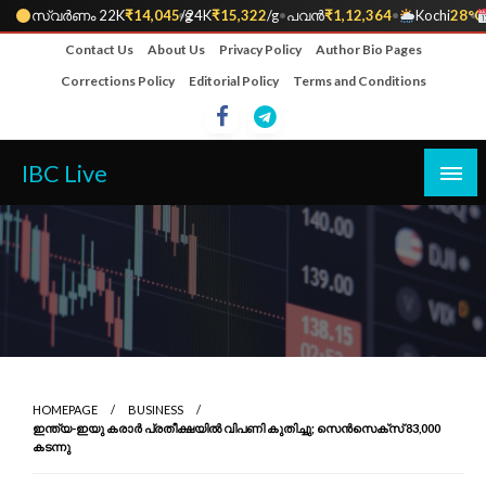
സ്വർണം 22K
₹14,045
•
/g
24K
₹15,322
/g
•
പവൻ
₹1,12,364
•
Kochi
28°C
•
Skip
Contact Us
About Us
Privacy Policy
Author Bio Pages
to
Corrections Policy
Editorial Policy
Terms and Conditions
content
IBC Live
HOMEPAGE
BUSINESS
ഇന്ത്യ-ഇയു കരാർ പ്രതീക്ഷയിൽ വിപണി കുതിച്ചു; സെൻസെക്‌സ് 83,000
കടന്നു