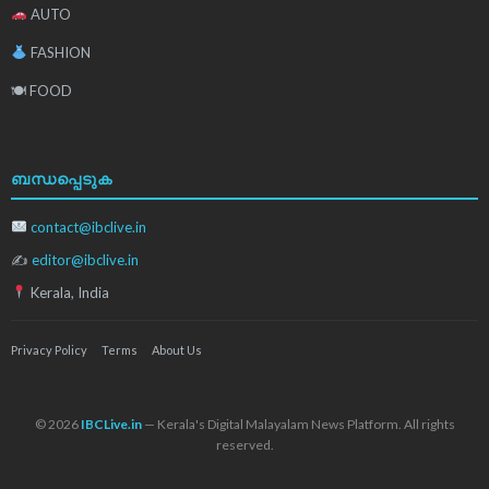
AUTO
FASHION
🍽 FOOD
ബന്ധപ്പെടുക
contact@ibclive.in
✍
editor@ibclive.in
Kerala, India
Privacy Policy
Terms
About Us
© 2026
IBCLive.in
— Kerala's Digital Malayalam News Platform. All rights
reserved.