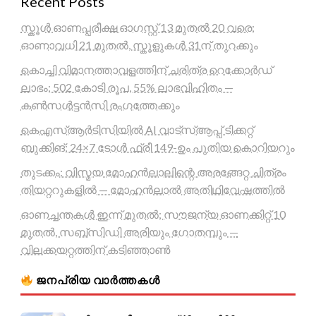
Recent Posts
സ്കൂൾ ഓണപ്പരീക്ഷ ഓഗസ്റ്റ് 13 മുതൽ 20 വരെ;
ഓണാവധി 21 മുതൽ, സ്കൂളുകൾ 31ന് തുറക്കും
കൊച്ചി വിമാനത്താവളത്തിന് ചരിത്ര റെക്കോർഡ്
ലാഭം; 502 കോടി രൂപ, 55% ലാഭവിഹിതം —
കൺസൾട്ടൻസി രംഗത്തേക്കും
കെഎസ്ആർടിസിയിൽ AI വാട്സ്ആപ്പ് ടിക്കറ്റ്
ബുക്കിങ്; 24×7 ടോൾ ഫ്രീ 149-ഉം പുതിയ കൊറിയറും
തുടക്കം: വിസ്മയ മോഹൻലാലിന്റെ അരങ്ങേറ്റ ചിത്രം
തിയറ്ററുകളിൽ — മോഹൻലാൽ അതിഥിവേഷത്തിൽ
ഓണച്ചന്തകൾ ഇന്ന് മുതൽ; സൗജന്യ ഓണക്കിറ്റ് 10
മുതൽ, സബ്സിഡി അരിയും ഗോതമ്പും —
വിലക്കയറ്റത്തിന് കടിഞ്ഞാൺ
ജനപ്രിയ വാർത്തകൾ