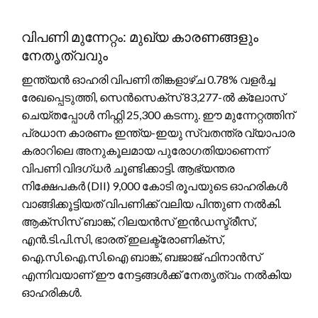
വിപണി മുന്നേറ്റം: മുഖ്യ കാരണങ്ങളും
നേതൃത്വവും
ഇന്ത്യൻ ഓഹരി വിപണി തിങ്കളാഴ്ച 0.78% വളർച്ച
രേഖപ്പെടുത്തി, സെൻസെക്‌സ് 83,277-ൽ ക്ലോസ്
ചെയ്തപ്പോൾ നിഫ്റ്റി 25,300 കടന്നു. ഈ മുന്നേറ്റത്തിന്
പ്രധാന കാരണം ഇന്ത്യ-ഇയു സ്വതന്ത്ര വ്യാപാര
കരാറിലെ അനുകൂലമായ പുരോഗതിയാണെന്ന്
വിപണി വിദഗ്ധർ ചൂണ്ടിക്കാട്ടി. ആഭ്യന്തര
നിക്ഷേപകർ (DII) 9,000 കോടി രൂപയുടെ ഓഹരികൾ
വാങ്ങിക്കൂട്ടിയത് വിപണിക്ക് വലിയ പിന്തുണ നൽകി.
ആക്സിസ് ബാങ്ക്, റിലയൻസ് ഇൻഡസ്ട്രീസ്,
എൻ.ടി.പി.സി, ഭാരത് ഇലക്ട്രോണിക്സ്,
ഐ.സി.ഐ.സി.ഐ ബാങ്ക്, ബജാജ് ഫിനാൻസ്
എന്നിവയാണ് ഈ നേട്ടങ്ങൾക്ക് നേതൃത്വം നൽകിയ
ഓഹരികൾ.