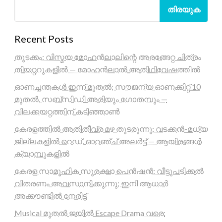
തിരയുക
Recent Posts
തുടക്കം: വിസ്മയ മോഹൻലാലിന്റെ അരങ്ങേറ്റ ചിത്രം
തിയറ്ററുകളിൽ — മോഹൻലാൽ അതിഥിവേഷത്തിൽ
ഓണച്ചന്തകൾ ഇന്ന് മുതൽ; സൗജന്യ ഓണക്കിറ്റ് 10
മുതൽ, സബ്സിഡി അരിയും ഗോതമ്പും —
വിലക്കയറ്റത്തിന് കടിഞ്ഞാൺ
കേരളത്തിൽ അതിതീവ്ര മഴ തുടരുന്നു; വടക്കൻ-മധ്യ
ജില്ലകളിൽ റെഡ്, ഓറഞ്ച് അലർട്ട് — ആയിരങ്ങൾ
ക്യാമ്പുകളിൽ
കേരള സാമൂഹിക സുരക്ഷാ പെൻഷൻ: വീട്ടുപടിക്കൽ
വിതരണം അവസാനിക്കുന്നു; ഇനി ആധാർ
അക്കൗണ്ടിൽ നേരിട്ട്
Musical മുതൽ ജയിൽ Escape Drama വരെ: