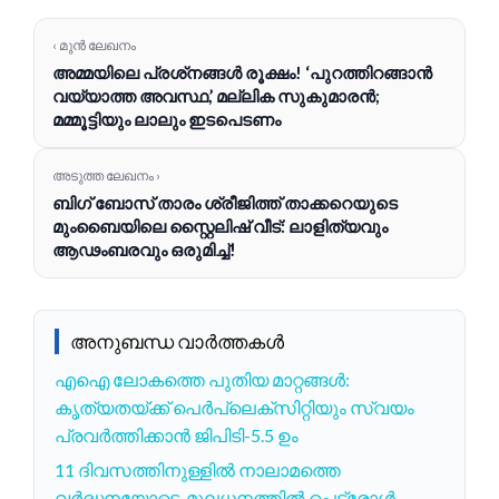
‹ മുൻ ലേഖനം
അമ്മയിലെ പ്രശ്‌നങ്ങൾ രൂക്ഷം! ‘പുറത്തിറങ്ങാൻ
വയ്യാത്ത അവസ്ഥ,’ മല്ലിക സുകുമാരൻ;
മമ്മൂട്ടിയും ലാലും ഇടപെടണം
അടുത്ത ലേഖനം ›
ബിഗ് ബോസ് താരം ശ്രീജിത്ത് താക്കറെയുടെ
മുംബൈയിലെ സ്റ്റൈലിഷ് വീട്: ലാളിത്യവും
ആഢംബരവും ഒരുമിച്ച്!
അനുബന്ധ വാർത്തകൾ
എഐ ലോകത്തെ പുതിയ മാറ്റങ്ങൾ:
കൃത്യതയ്ക്ക് പെർപ്ലെക്സിറ്റിയും സ്വയം
പ്രവർത്തിക്കാൻ ജിപിടി-5.5 ഉം
11 ദിവസത്തിനുള്ളിൽ നാലാമത്തെ
വർദ്ധനയോടെ, മൂലധനത്തിൽ പെട്രോൾ