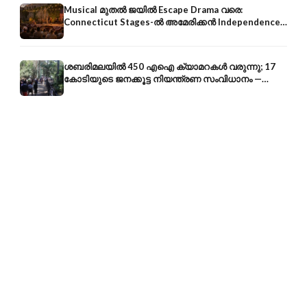
Musical മുതൽ ജയിൽ Escape Drama വരെ:
Connecticut Stages-ൽ അമേരിക്കൻ Independence-
ന്റെ 250-ആം വാർഷികം
ശബരിമലയിൽ 450 എഐ ക്യാമറകൾ വരുന്നു; 17
കോടിയുടെ ജനക്കൂട്ട നിയന്ത്രണ സംവിധാനം —
എരുമേലി മുതൽ പമ്പ വരെ