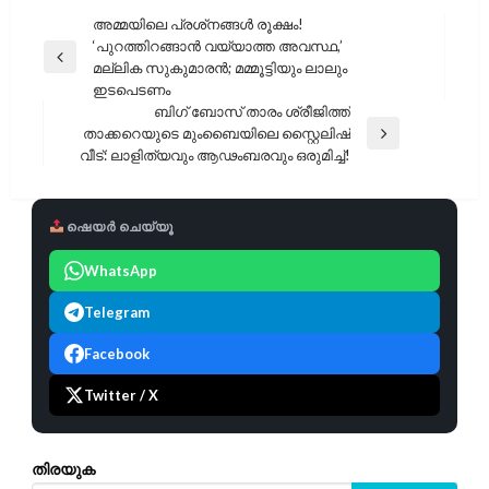
പോസ്റ്റുകളിലൂടെ
അമ്മയിലെ പ്രശ്‌നങ്ങൾ രൂക്ഷം!
‘പുറത്തിറങ്ങാൻ വയ്യാത്ത അവസ്ഥ,’
Previous
മല്ലിക സുകുമാരൻ; മമ്മൂട്ടിയും ലാലും
Post
ഇടപെടണം
ബിഗ് ബോസ് താരം ശ്രീജിത്ത്
താക്കറെയുടെ മുംബൈയിലെ സ്റ്റൈലിഷ്
Next
വീട്: ലാളിത്യവും ആഢംബരവും ഒരുമിച്ച്!
Post
ഷെയർ ചെയ്യൂ
WhatsApp
Telegram
Facebook
Twitter / X
തിരയുക