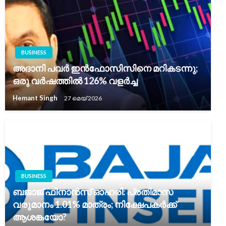
BUSINESS
അദാനി പവർ ഇൻഫോസിസിനെ മറികടന്നു;
ഒരു വർഷത്തിൽ 126% വളർച്ച
Hemant Singh
27 മെയ്‌ 2026
BUSINESS
ബജാജ് ഫിനാൻസ് ഓഹരി: പ്രതിമാസ
വരുമാനം 1.01% മാത്രം; നിക്ഷേപകർക്ക്
ആശങ്കയോ?