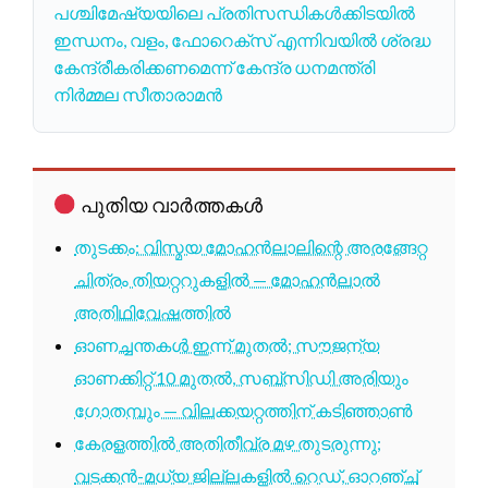
പശ്ചിമേഷ്യയിലെ പ്രതിസന്ധികൾക്കിടയിൽ
ഇന്ധനം, വളം, ഫോറെക്സ് എന്നിവയിൽ ശ്രദ്ധ
കേന്ദ്രീകരിക്കണമെന്ന് കേന്ദ്ര ധനമന്ത്രി
നിർമ്മല സീതാരാമൻ
പുതിയ വാർത്തകൾ
തുടക്കം: വിസ്മയ മോഹൻലാലിന്റെ അരങ്ങേറ്റ
ചിത്രം തിയറ്ററുകളിൽ — മോഹൻലാൽ
അതിഥിവേഷത്തിൽ
ഓണച്ചന്തകൾ ഇന്ന് മുതൽ; സൗജന്യ
ഓണക്കിറ്റ് 10 മുതൽ, സബ്സിഡി അരിയും
ഗോതമ്പും — വിലക്കയറ്റത്തിന് കടിഞ്ഞാൺ
കേരളത്തിൽ അതിതീവ്ര മഴ തുടരുന്നു;
വടക്കൻ-മധ്യ ജില്ലകളിൽ റെഡ്, ഓറഞ്ച്