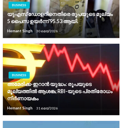
BUSINESS
യുഎസ് ഡോളറിനെതിരെ രൂപയുടെ മൂല്യം
5 പൈസ ഉയർന്ന് 95.53 ആയി.
Hemant Singh
30 മെയ്‌ 2026
BUSINESS
അമേരിക്ക-ഇറാൻ യുദ്ധം: രൂപയുടെ
മൂല്യത്തിൽ ആശങ്ക; RBI-യുടെ പ്രതിരോധം
നിർണായകം
Hemant Singh
31 മെയ്‌ 2026