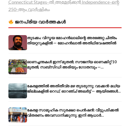
Connecticut Stages-ൽ അമേരിക്കൻ Independence-ന്റെ
250-ആം വാർഷികം
ജനപ്രിയ വാർത്തകൾ
തുടക്കം: വിസ്മയ മോഹൻലാലിന്റെ അരങ്ങേറ്റ ചിത്രം
തിയറ്ററുകളിൽ — മോഹൻലാൽ അതിഥിവേഷത്തിൽ
ഓണച്ചന്തകൾ ഇന്ന് മുതൽ; സൗജന്യ ഓണക്കിറ്റ് 10
മുതൽ, സബ്സിഡി അരിയും ഗോതമ്പും —
വിലക്കയറ്റത്തിന് കടിഞ്ഞാൺ
കേരളത്തിൽ അതിതീവ്ര മഴ തുടരുന്നു; വടക്കൻ-മധ്യ
ജില്ലകളിൽ റെഡ്, ഓറഞ്ച് അലർട്ട് — ആയിരങ്ങൾ
ക്യാമ്പുകളിൽ
കേരള സാമൂഹിക സുരക്ഷാ പെൻഷൻ: വീട്ടുപടിക്കൽ
വിതരണം അവസാനിക്കുന്നു; ഇനി ആധാർ
അക്കൗണ്ടിൽ നേരിട്ട്