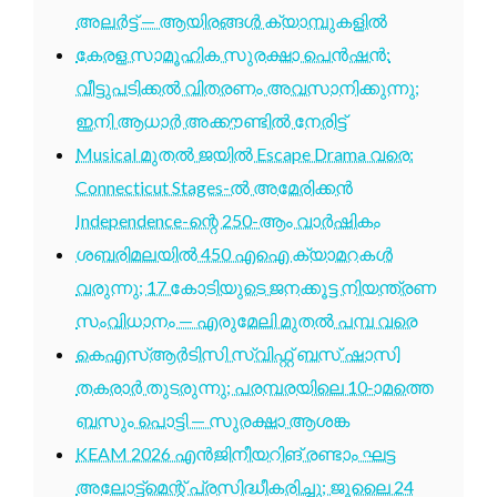
അലർട്ട് — ആയിരങ്ങൾ ക്യാമ്പുകളിൽ
കേരള സാമൂഹിക സുരക്ഷാ പെൻഷൻ:
വീട്ടുപടിക്കൽ വിതരണം അവസാനിക്കുന്നു;
ഇനി ആധാർ അക്കൗണ്ടിൽ നേരിട്ട്
Musical മുതൽ ജയിൽ Escape Drama വരെ:
Connecticut Stages-ൽ അമേരിക്കൻ
Independence-ന്റെ 250-ആം വാർഷികം
ശബരിമലയിൽ 450 എഐ ക്യാമറകൾ
വരുന്നു; 17 കോടിയുടെ ജനക്കൂട്ട നിയന്ത്രണ
സംവിധാനം — എരുമേലി മുതൽ പമ്പ വരെ
കെഎസ്ആർടിസി സ്വിഫ്റ്റ് ബസ് ഷാസി
തകരാർ തുടരുന്നു; പരമ്പരയിലെ 10-ാമത്തെ
ബസും പൊട്ടി — സുരക്ഷാ ആശങ്ക
KEAM 2026 എൻജിനീയറിങ് രണ്ടാം ഘട്ട
അലോട്ട്മെന്റ് പ്രസിദ്ധീകരിച്ചു; ജൂലൈ 24