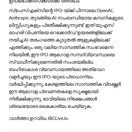
ഉപഭോക്താക്കൾക്ക് അർഥം
സ്പേസ്എക്സിന്റെ IPO-യ്ക്ക് പിന്നാലെ OpenAI,
Anthropic തുടങ്ങിയ AI സംബന്ധിയായ കമ്പനികളുടെ
ലിസ്റ്റിംഗുകളും പ്രതീക്ഷിക്കുന്നുണ്ട്. ഇത് യുഎസ്
ഓഹരി വിപണിയെ റെക്കോർഡ് ഉയരങ്ങളിലേക്ക്
നയിച്ച AI തരംഗത്തെ കൂടുതൽ ആളുകളിലേക്ക്
എത്തിക്കും. ഒരു വലിയ സാമ്പത്തിക സംഭവമെന്ന
നിലയിൽ, ഈ IPO ആഗോള സമ്പദ്‌വ്യവസ്ഥയെ
സ്വാധീനിക്കുമെന്നതിൽ സംശയമില്ല.
ബഹിരാകാശ വ്യവസായത്തിലെ അതിവേഗ
വളർച്ചയും ഈ IPO-യുടെ പ്രാധാന്യം
വർദ്ധിപ്പിക്കുന്നു. കേരളത്തിലെ സാമ്പത്തിക വിദഗ്ദ്ധർ
ഈ ആഗോള പ്രവണതകളെ സൂക്ഷ്മമായി
നിരീക്ഷിക്കുന്നു. ഭാവിയിലെ നിക്ഷേപങ്ങൾ
ശ്രദ്ധയോടെ കൈകാര്യം ചെയ്യുക.
വാർത്താ ഉറവിടം: IBCLive.in.