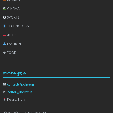
CINEMA
SPORTS
TECHNOLOGY
AUTO
FASHION
🍽 FOOD
ബന്ധപ്പെടുക
contact@ibclive.in
✍
editor@ibclive.in
Kerala, India
Privacy Policy
Terms
About Us