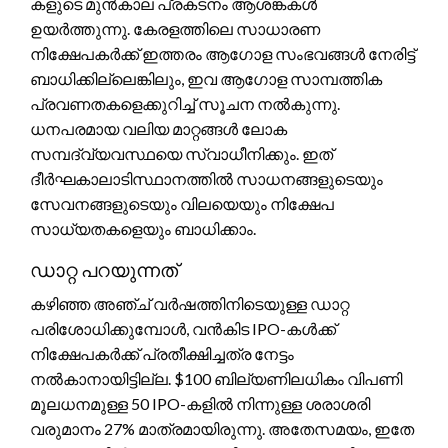
കളുടെ മുൻകാല പ്രകടനം ആശങ്കകൾ
ഉയർത്തുന്നു. കേരളത്തിലെ സാധാരണ
നിക്ഷേപകർക്ക് ഇത്തരം ആഗോള സംഭവങ്ങൾ നേരിട്ട്
ബാധിക്കില്ലെങ്കിലും, ഇവ ആഗോള സാമ്പത്തിക
പ്രവണതകളെക്കുറിച്ച് സൂചന നൽകുന്നു.
ധനപരമായ വലിയ മാറ്റങ്ങൾ ലോക
സമ്പദ്‌വ്യവസ്ഥയെ സ്വാധീനിക്കും. ഇത്
ദീർഘകാലാടിസ്ഥാനത്തിൽ സാധനങ്ങളുടെയും
സേവനങ്ങളുടെയും വിലയെയും നിക്ഷേപ
സാധ്യതകളെയും ബാധിക്കാം.
ഡാറ്റ പറയുന്നത്
കഴിഞ്ഞ അഞ്ച് വർഷത്തിനിടെയുള്ള ഡാറ്റ
പരിശോധിക്കുമ്പോൾ, വൻകിട IPO-കൾക്ക്
നിക്ഷേപകർക്ക് പ്രതീക്ഷിച്ചത്ര നേട്ടം
നൽകാനായിട്ടില്ല. $100 ബില്യണിലധികം വിപണി
മൂലധനമുള്ള 50 IPO-കളിൽ നിന്നുള്ള ശരാശരി
വരുമാനം 27% മാത്രമായിരുന്നു. അതേസമയം, ഇതേ