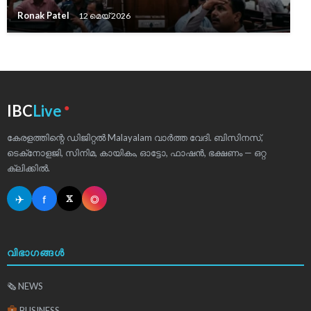
Ronak Patel
12 മെയ്‌ 2026
●
IBC
Live
കേരളത്തിന്റെ ഡിജിറ്റൽ Malayalam വാർത്ത വേദി. ബിസിനസ്,
ടെക്‌നോളജി, സിനിമ, കായികം, ഓട്ടോ, ഫാഷൻ, ഭക്ഷണം — ഒറ്റ
ക്ലിക്കിൽ.
✈
f
◎
𝕏
വിഭാഗങ്ങൾ
🗞 NEWS
BUSINESS