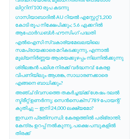
ലിറ്ററിന് 100 രൂപ കടന്നു
ഗാസിയാബാദില്‍ AU റിയല്‍ എസ്റ്റേറ്റ് 1,200
കോടി രൂപ നിക്ഷേപിക്കും; 5.6 ഏക്കറില്‍
ആഫോര്‍ഡബ്ള്‍ ഹൗസിംഗ് പദ്ധതി
എൽഐസി സ്വകാര്യമേഖലയിലെ
സമപ്രായക്കാരെ മറികടക്കുന്നു, എന്നാൽ
മൂല്യനിർണ്ണയ ആശയക്കുഴപ്പം നിലനിൽക്കുന്നു
ശ്രീലങ്കൻ പലിശ നിരക്ക് വർദ്ധനവ്: കേരള
വിപണിയിലും ആശങ്ക, സാധാരണക്കാരെ
എങ്ങനെ ബാധിക്കും?
അഞ്ച് ദിവസത്തെ തകർച്ചയ്ക്ക് ശേഷം ദലൽ
സ്ട്രീറ്റ് ഉണർന്നു; സെൻസെക്സ് 789 പോയന്റ്
കുതിച്ചു — ഇനി 24,000 ലക്ഷ്യമോ?
ഇന്ധന പ്രതിസന്ധി: കേരളത്തിൽ പരിഭ്രാന്തി;
കേന്ദ്രം ഉറപ്പ് നൽകുന്നു, പക്ഷെ പമ്പുകളിൽ
തിരക്ക്