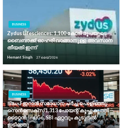
BUSINESS
Zydus Lifesciences: 1,100 കോടി രൂപയുടെ
ബൈബാക്ക്; ഓഹരി വാങ്ങാനുള്ള അവസാന
തീയതി ഇന്ന്
Hemant Singh
27 മെയ്‌ 2026
BUSINESS
ട്രംപ്-ഇറാൻ സമാധാന ചർച്ച പൊളിഞ്ഞു;
സെൻസെക്സ് 1,313 പോയന്റ് കൂപ്പുകുത്തി —
ടൈറ്റൻ, IndiGo, SBI ഏറ്റവും കൂടുതൽ
ഇടിഞ്ഞു