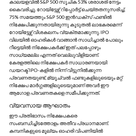
കാലയളവിൽ S&P 500 സൂചിക 53% ശരാശരി നേട്ടം
കൈവരിച്ചു. റോയിട്ടേഴ്സ് റിപ്പോർട്ട് ചെയ്തതനുസരിച്ച്,
75% സമയത്തും S&P 500 ഇൻഡക്സ് ഫണ്ടിൽ
നിക്ഷേപിക്കുന്നതായിരുന്നു കൂടുതൽ ലാഭകരമെന്ന്
റോയിട്ടേഴ്സ് വിശകലനം വ്യക്തമാക്കുന്നു. IPO
വിലയിൽ ഓഹരികൾ വാങ്ങാൻ സാധിച്ചാൽ പോലും
റീട്ടെയിൽ നിക്ഷേപകർക്ക് ഇത് പലപ്പോഴും
സാധ്യമല്ല എന്നത് വെല്ലുവിളിയാണ്.
കേരളത്തിലെ നിക്ഷേപകർ സാധാരണയായി
ഡയറക്ട് IPO-കളിൽ നിന്ന് വിട്ടുനിൽക്കുന്ന
പ്രവണതയുണ്ട്, മ്യൂച്വൽ ഫണ്ടുകളിലൂടെയും മറ്റ്
നിക്ഷേപ മാർഗ്ഗങ്ങളിലൂടെയുമാണ് അവർ ഈ
ആഗോള പ്രവണതകളെ സമീപിക്കുന്നത്.
വ്യവസായ ആഘാതം
ഈ പ്രതിഭാസം നിക്ഷേപകരെ
സംബന്ധിച്ചിടത്തോളം അതീവ പ്രധാനമാണ്.
കമ്പനികളുടെ മൂല്യം ഓഹരി വിപണിയിൽ