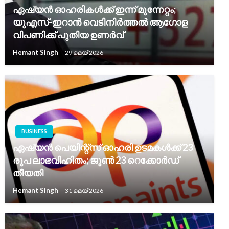
ഏഷ്യൻ ഓഹരികൾക്ക് ഇന്ന് മുന്നേറ്റം;
യുഎസ്-ഇറാൻ വെടിനിർത്തൽ ആഗോള
വിപണിക്ക് പുതിയ ഉണർവ്
Hemant Singh
29 മെയ്‌ 2026
BUSINESS
ഏഷ്യൻ പെയിന്റ്‌സ് ഓഹരി ഉടമകൾക്ക് 23
രൂപ ലാഭവിഹിതം; ജൂൺ 23 റെക്കോർഡ്
തീയതി
Hemant Singh
31 മെയ്‌ 2026