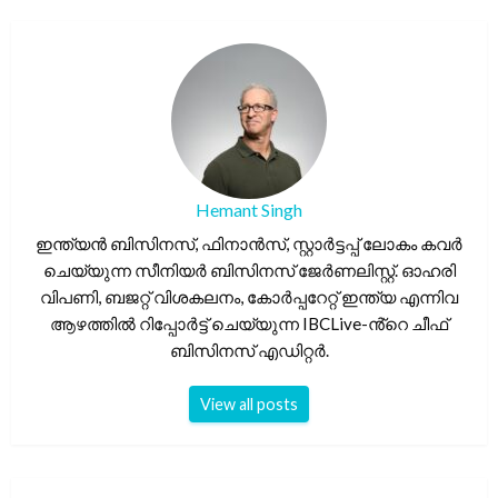
Hemant Singh
ഇന്ത്യൻ ബിസിനസ്, ഫിനാൻസ്, സ്റ്റാർട്ടപ്പ് ലോകം കവർ
ചെയ്യുന്ന സീനിയർ ബിസിനസ് ജേർണലിസ്റ്റ്. ഓഹരി
വിപണി, ബജറ്റ് വിശകലനം, കോർപ്പറേറ്റ് ഇന്ത്യ എന്നിവ
ആഴത്തിൽ റിപ്പോർട്ട് ചെയ്യുന്ന IBCLive-ൻ്റെ ചീഫ്
ബിസിനസ് എഡിറ്റർ.
View all posts