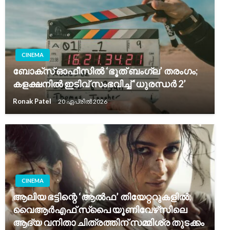
CINEMA
ബോക്സ് ഓഫീസിൽ ‘ഭൂത് ബംഗ്ല’ തരംഗം;
കളക്ഷനിൽ ഇടിവ് സംഭവിച്ച് ‘ധുരന്ധർ 2’
Ronak Patel
20 ഏപ്രിൽ 2026
CINEMA
ആലിയ ഭട്ടിന്റെ ‘ആൽഫ’ തിയേറ്ററുകളിൽ;
വൈആർഎഫ് സ്‌പൈ യൂണിവേഴ്‌സിലെ
ആദ്യ വനിതാ ചിത്രത്തിന് സമ്മിശ്ര തുടക്കം