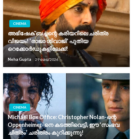
CINEMA
അഭിഷേക് ബച്ചന്റെ കരിയറിലെ ചരിത്ര
വിജയം! ‘രാജാ ശിവാജി’ പുതിയ
റെക്കോർഡുകളിലേക്ക്!
Neha Gupta
29 മെയ്‌ 2026
CINEMA
Michael Box Office: Christopher Nolan-ന്റെ
Oppenheimer-നെ കടത്തിവെട്ടി, ഈ ‘സംഭവ
ചിത്രം’ ചരിത്രം കുറിക്കുന്നു!