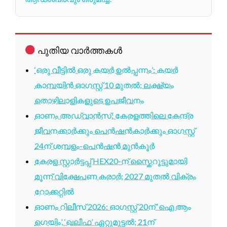
പുതിയ വാർത്തകൾ
‘ഒരു വീട്ടിൽ ഒരു കയർ ഉൽപ്പന്നം’: കയർ
കാമ്പയിൻ ഓഗസ്റ്റ് 10 മുതൽ; ലക്ഷ്യം
തൊഴിലാളികളുടെ ഉപജീവനം
ഓണം അഡ്വാൻസ്: കേരളത്തിലെ കേന്ദ്ര
ജീവനക്കാർക്കും പെൻഷൻകാർക്കും ഓഗസ്റ്റ്
24ന് ശമ്പളം-പെൻഷൻ മുൻകൂർ
കേരള സ്റ്റാർട്ടപ്പ് HEX20-ന് സ്കൈറൂട്ടുമായി
മൂന്ന് വിക്ഷേപണ കരാർ; 2027 മുതൽ വിക്രം
റോക്കറ്റിൽ
ഓണം റിലീസ് 2026: ഓഗസ്റ്റ് 20ന് ‘ഐ ആം
ഗെയിം’, ‘ഖലീഫ’ ഏറ്റുമുട്ടൽ; 21ന്