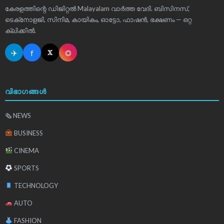
കേരളത്തിന്റെ ഡിജിറ്റൽ Malayalam വാർത്ത വേദി. ബിസിനസ്,
ടെക്‌നോളജി, സിനിമ, കായികം, ഓട്ടോ, ഫാഷൻ, ഭക്ഷണം — ഒറ്റ
ക്ലിക്കിൽ.
✈
f
◎
𝕏
വിഭാഗങ്ങൾ
🗞 NEWS
BUSINESS
CINEMA
SPORTS
TECHNOLOGY
AUTO
FASHION