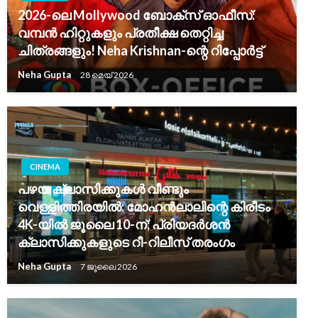
2026-ലെ Mollywood ബോക്സ് ഓഫീസ്:
വമ്പൻ ഹിറ്റുകളും പ്രതീക്ഷ തെറ്റിച്ച
ചിത്രങ്ങളും! Neha Krishnan-ന്റെ റിപ്പോർട്ട്
Neha Gupta
28 മെയ്‌ 2026
CINEMA
പഴയ ക്ലാസിക്കുകൾ വീണ്ടും
വെള്ളിത്തിരയിൽ: മോഹൻലാലിന്റെ കിരീടം
4K-യിൽ ജൂലൈ 10-ന്; പ്രിയദർശൻ
ക്ലാസിക്കുകളുടെ റീ-റിലീസ് തരംഗം
Neha Gupta
7 ജൂലൈ 2026