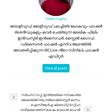
Neha Gupta
ബോളിവുഡ്, മോളിവുഡ് ചലച്ചിത്ര ലോകവും ഫാഷൻ
ട്രെൻഡുകളും കവർ ചെയ്യുന്ന ലേഖിക. ഫിലിം
ഇൻഡസ്ട്രി ഇൻസൈഡർ, സ്റ്റൈൽ ഗൈഡ്,
ഡിസൈനർ ഫാഷൻ എന്നിവ ആഴത്തിൽ
അവതരിപ്പിക്കുന്ന IBCLive-ൻ്റെ സിനിമ & ഫാഷൻ
എഡിറ്റർ.
View all posts
പോസ്റ്റുകളിലൂടെ
സ്‌പേസ് റാപ്പ്: ഇന്ത്യയിലെ സ്വകാര്യ
Previous
മേഖലയ്ക്ക് ഒരു ബ്ലോക്ക്ബസ്റ്റർ മാസം
Post
ഐസിആർഎ ക്രെഡിറ്റ് റേറ്റിംഗ്
നവീകരണത്തിന് ശേഷം വേദാന്ത ഓഹരി
Next