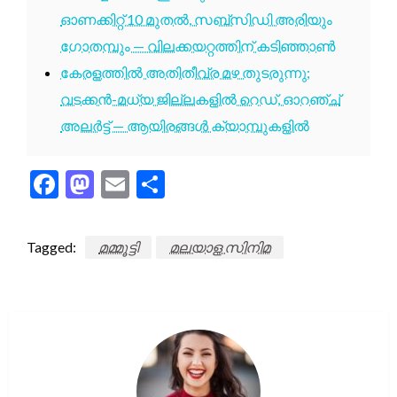
ഓണക്കിറ്റ് 10 മുതൽ, സബ്സിഡി അരിയും
ഗോതമ്പും — വിലക്കയറ്റത്തിന് കടിഞ്ഞാൺ
കേരളത്തിൽ അതിതീവ്ര മഴ തുടരുന്നു;
വടക്കൻ-മധ്യ ജില്ലകളിൽ റെഡ്, ഓറഞ്ച്
അലർട്ട് — ആയിരങ്ങൾ ക്യാമ്പുകളിൽ
Facebook
Mastodon
Email
Share
Tagged:
മമ്മൂട്ടി
മലയാള സിനിമ