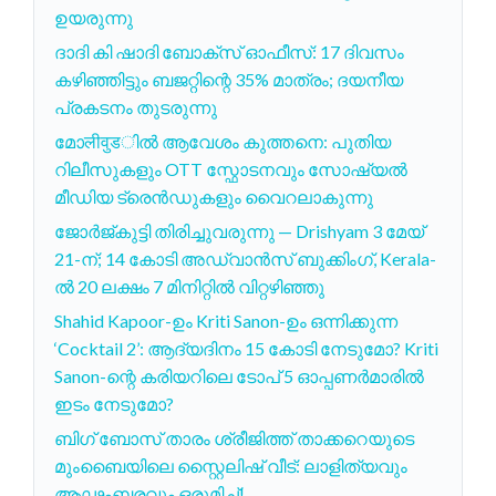
ഉയരുന്നു
ദാദി കി ഷാദി ബോക്‌സ് ഓഫീസ്: 17 ദിവസം
കഴിഞ്ഞിട്ടും ബജറ്റിന്റെ 35% മാത്രം; ദയനീയ
പ്രകടനം തുടരുന്നു
മോलीवुडിൽ ആവേശം കുത്തനെ: പുതിയ
റിലീസുകളും OTT സ്ഫോടനവും സോഷ്യൽ
മീഡിയ ട്രെൻഡുകളും വൈറലാകുന്നു
ജോർജ്കുട്ടി തിരിച്ചുവരുന്നു — Drishyam 3 മേയ്
21-ന്; 14 കോടി അഡ്വാൻസ് ബുക്കിംഗ്, Kerala-
ൽ 20 ലക്ഷം 7 മിനിറ്റിൽ വിറ്റഴിഞ്ഞു
Shahid Kapoor-ഉം Kriti Sanon-ഉം ഒന്നിക്കുന്ന
‘Cocktail 2’: ആദ്യദിനം 15 കോടി നേടുമോ? Kriti
Sanon-ന്റെ കരിയറിലെ ടോപ് 5 ഓപ്പണർമാരിൽ
ഇടം നേടുമോ?
ബിഗ് ബോസ് താരം ശ്രീജിത്ത് താക്കറെയുടെ
മുംബൈയിലെ സ്റ്റൈലിഷ് വീട്: ലാളിത്യവും
ആഢംബരവും ഒരുമിച്ച്!