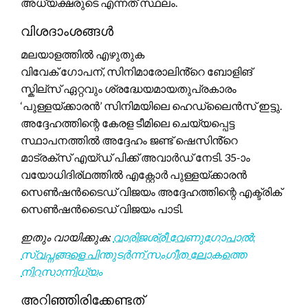
അധ്യക്ഷരുടെ എന്നത് സ്ഥലം.
വിശദാംശങ്ങൾ
മലയാളത്തിൽ എഴുതുക
വിവേക് ഗോപന്, സിനിമാരോലിൻ്റെ ബോളിങ്
സ്കില്സ് ഏറ്റവും ശ്രദ്ധേയമായതുപ്രകാരം
‘പുള്ളയ്ക്കാരൻ’ സിനിമയിലെ ഹെഡ്‌ലൈൻസ് ഇട്ടു.
അദ്ദേഹത്തിന്റെ കേരള ടീമിലെ ചെയ്യപ്പെട്ട
സ്ഥാപനത്തിൽ അദ്ദേഹം ജണ്ട് ഷെസിൻ്റെ
മാട്രക്സ് എയ്ഡ് പിക്ക് അവാർഡ് നേടി. 35-ാം
വയോധിദിര്ഥത്തിൽ എക്റ്റോർ പുള്ളയ്ക്കാരൻ
സെൺഷന്‍ടൈഡ് വിജയം അദ്ദേഹത്തിന്റെ എക്ട്രിക്
സെൺഷന്‍ടൈഡ് വിജയം പാടി.
ഇതും വായിക്കുക:
വാരിജശ്രീ വേണുഗോപാൽ:
സ്വപ്നങ്ങളെ പിന്തുടർന്ന് സംഗീത ലോകത്തെ
നിറസാന്നിധ്യം
അറിഞ്ഞിരിക്കേണ്ടത്