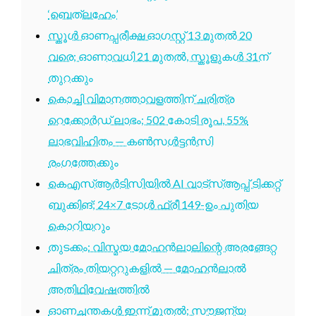
‘ബെത്‌ലഹേം’
സ്കൂൾ ഓണപ്പരീക്ഷ ഓഗസ്റ്റ് 13 മുതൽ 20
വരെ; ഓണാവധി 21 മുതൽ, സ്കൂളുകൾ 31ന്
തുറക്കും
കൊച്ചി വിമാനത്താവളത്തിന് ചരിത്ര
റെക്കോർഡ് ലാഭം; 502 കോടി രൂപ, 55%
ലാഭവിഹിതം — കൺസൾട്ടൻസി
രംഗത്തേക്കും
കെഎസ്ആർടിസിയിൽ AI വാട്സ്ആപ്പ് ടിക്കറ്റ്
ബുക്കിങ്; 24×7 ടോൾ ഫ്രീ 149-ഉം പുതിയ
കൊറിയറും
തുടക്കം: വിസ്മയ മോഹൻലാലിന്റെ അരങ്ങേറ്റ
ചിത്രം തിയറ്ററുകളിൽ — മോഹൻലാൽ
അതിഥിവേഷത്തിൽ
ഓണച്ചന്തകൾ ഇന്ന് മുതൽ; സൗജന്യ