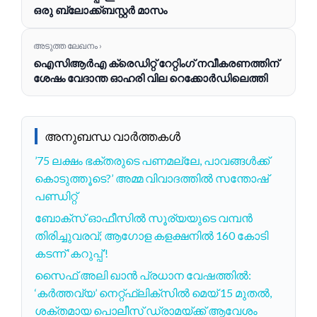
ഒരു ബ്ലോക്ക്ബസ്റ്റർ മാസം
അടുത്ത ലേഖനം ›
ഐസിആർഎ ക്രെഡിറ്റ് റേറ്റിംഗ് നവീകരണത്തിന്
ശേഷം വേദാന്ത ഓഹരി വില റെക്കോർഡിലെത്തി
അനുബന്ധ വാർത്തകൾ
’75 ലക്ഷം ഭക്തരുടെ പണമല്ലേ, പാവങ്ങൾക്ക്
കൊടുത്തൂടെ?’ അമ്മ വിവാദത്തിൽ സന്തോഷ്
പണ്ഡിറ്റ്
ബോക്സ് ഓഫീസിൽ സൂര്യയുടെ വമ്പൻ
തിരിച്ചുവരവ്; ആഗോള കളക്ഷനിൽ 160 കോടി
കടന്ന് ‘കറുപ്പ്’!
സൈഫ് അലി ഖാൻ പ്രധാന വേഷത്തിൽ:
‘കർത്തവ്യ’ നെറ്റ്ഫ്ലിക്സിൽ മെയ് 15 മുതൽ,
ശക്തമായ പൊലീസ് ഡ്രാമയ്ക്ക് ആവേശം