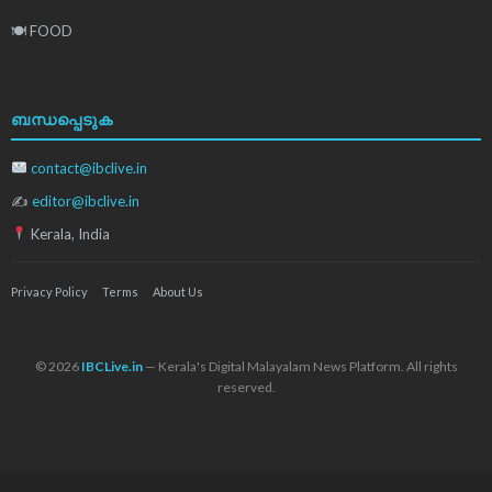
🍽 FOOD
ബന്ധപ്പെടുക
contact@ibclive.in
✍
editor@ibclive.in
Kerala, India
Privacy Policy
Terms
About Us
© 2026
IBCLive.in
— Kerala's Digital Malayalam News Platform. All rights
reserved.