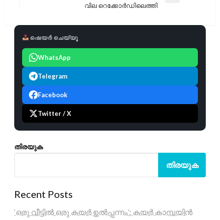
വില റെക്കോർഡിലെത്തി
Post
ഷെയർ ചെയ്യൂ
WhatsApp
Telegram
Facebook
Twitter / X
തിരയുക
തിരയുക
Recent Posts
‘ഒരു വീട്ടിൽ ഒരു കയർ ഉൽപ്പന്നം’: കയർ കാമ്പയിൻ