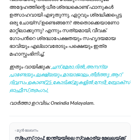
അദ്ദേഹത്തിന്റെ ധീര ശ്രദ്ധകൊണ്ട് ഫാനുകൾ
ഉത്സാഹവായി എഴുതുന്നു. ഏറ്റവും ശ്രദ്ധിക്കപ്പെട്ട
ഒരു ചോയ്സ് ഉണ്ടെങ്ങനേ? അതൊക്കെയാണോ
മാറ്റിലാക്കുന്നു? എന്നും സത്യമായി, വീവക്
ഗോപന്‍റെ ശ്രദ്ധാപേക്ഷതയും സഹൃദയമായ
ഭാവിയും എല്ലാവരോടും പക്ഷെയും ഇത്ര
മഹാസ്ഫംഭിനിച്ച്.
ഇതും വായിക്കുക:
ചന്ദ് മേരാ ദിൽ: അനന്യ
പാണ്ടേയും ലക്ഷ്യയും മായാജാലം തീർത്തു; ആറ്
ദിവസം കൊണ്ട് 25 കോടിക്ക് മുകളിൽ നേടി! ബോക്സ്
ഓഫീസ് തരംഗം!
വാർത്താ ഉറവിടം: Oneindia Malayalam.
‹ മുൻ ലേഖനം
സ്‌പേസ് റാപ്പ്: ഇന്ത്യയിലെ സ്വകാര്യ മേഖലയ്ക്ക്