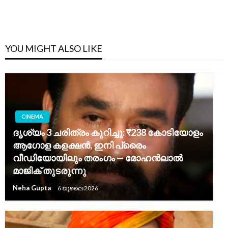
YOU MIGHT ALSO LIKE
CINEMA
ദൃശ്യം 3 ചരിത്രം കുറിച്ചു: ₹238 കോടിയോളം
ആഗോള കളക്ഷൻ, ഇനി പ്രൈം
വീഡിയോയിലും തരംഗം — മോഹൻലാൽ
മാജിക് തുടരുന്നു
Neha Gupta
6 ജൂലൈ 2026