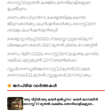
ഓഗസ്റ്റ് 10 മുതൽ; ലക്ഷ്യം തൊഴിലാളികളുടെ
ഉപജീവനം
ഓണം അഡ്വാൻസ്: കേരളത്തിലെ കേന്ദ്ര
ജീവനക്കാർക്കും പെൻഷൻകാർക്കും ഓഗസ്റ്റ് 24ന്
ശമ്പളം-പെൻഷൻ മുൻകൂർ
കേരള സ്റ്റാർട്ടപ്പ് HEX20-ന് സ്കൈറൂട്ടുമായി മൂന്ന്
വിക്ഷേപണ കരാർ; 2027 മുതൽ വിക്രം റോക്കറ്റിൽ
ഓണം റിലീസ് 2026: ഓഗസ്റ്റ് 20ന് ‘ഐ ആം ഗെയിം’,
‘ഖലീഫ’ ഏറ്റുമുട്ടൽ; 21ന് ‘ബെത്‌ലഹേം’
സ്കൂൾ ഓണപ്പരീക്ഷ ഓഗസ്റ്റ് 13 മുതൽ 20 വരെ;
ഓണാവധി 21 മുതൽ, സ്കൂളുകൾ 31ന് തുറക്കും
ജനപ്രിയ വാർത്തകൾ
‘ഒരു വീട്ടിൽ ഒരു കയർ ഉൽപ്പന്നം’: കയർ കാമ്പയിൻ
ഓഗസ്റ്റ് 10 മുതൽ; ലക്ഷ്യം തൊഴിലാളികളുടെ
ഉപജീവനം