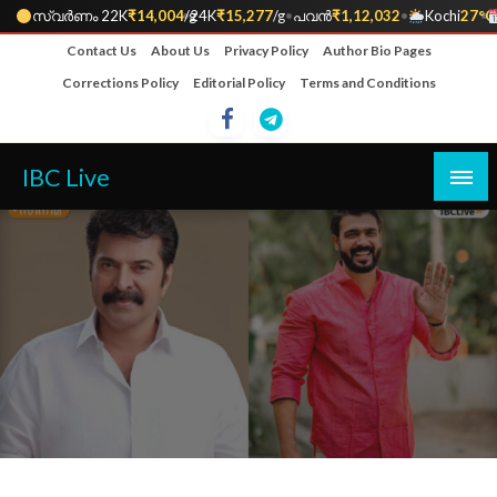
സ്വർണം 22K
₹14,004
•
/g
24K
₹15,277
/g
•
പവൻ
₹1,12,032
•
Kochi
27°C
•
Skip
Contact Us
About Us
Privacy Policy
Author Bio Pages
to
Corrections Policy
Editorial Policy
Terms and Conditions
content
IBC Live