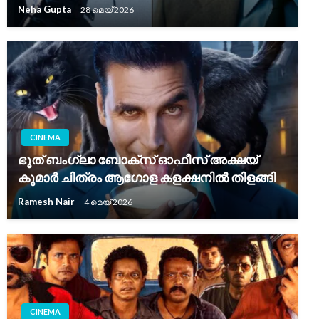
Neha Gupta
28 മെയ്‌ 2026
CINEMA
ഭൂത് ബംഗ്ലാ ബോക്സ് ഓഫീസ് അക്ഷയ്
കുമാർ ചിത്രം ആഗോള കളക്ഷനിൽ തിളങ്ങി
Ramesh Nair
4 മെയ്‌ 2026
CINEMA