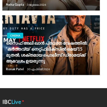
Neha Gupta
3 ജൂലൈ 2026
CINEMA
സൈഫ് അലി ഖാൻ പ്രധാന വേഷത്തിൽ:
‘കർത്തവ്യ’ നെറ്റ്ഫ്ലിക്സിൽ മെയ് 15
മുതൽ, ശക്തമായ പൊലീസ് ഡ്രാമയ്ക്ക്
ആവേശം ഉയരുന്നു
Ronak Patel
30 ഏപ്രിൽ 2026
●
IBC
Live