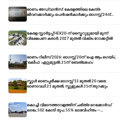
ഓണം അഡ്വാൻസ്: കേരളത്തിലെ കേന്ദ്ര
ജീവനക്കാർക്കും പെൻഷൻകാർക്കും ഓഗസ്റ്റ് 24ന്
ശമ്പളം-പെൻഷൻ മുൻകൂർ
കേരള സ്റ്റാർട്ടപ്പ് HEX20-ന് സ്കൈറൂട്ടുമായി മൂന്ന്
വിക്ഷേപണ കരാർ; 2027 മുതൽ വിക്രം റോക്കറ്റിൽ
ഓണം റിലീസ് 2026: ഓഗസ്റ്റ് 20ന് ‘ഐ ആം ഗെയിം’,
‘ഖലീഫ’ ഏറ്റുമുട്ടൽ; 21ന് ‘ബെത്‌ലഹേം’
സ്കൂൾ ഓണപ്പരീക്ഷ ഓഗസ്റ്റ് 13 മുതൽ 20 വരെ;
ഓണാവധി 21 മുതൽ, സ്കൂളുകൾ 31ന് തുറക്കും
കൊച്ചി വിമാനത്താവളത്തിന് ചരിത്ര റെക്കോർഡ്
ലാഭം; 502 കോടി രൂപ, 55% ലാഭവിഹിതം —
കൺസൾട്ടൻസി രംഗത്തേക്കും