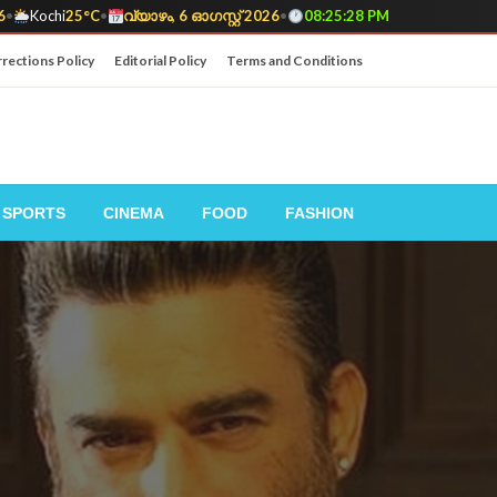
6
•
Kochi
25°C
•
വ്യാഴം, 6 ഓഗസ്റ്റ് 2026
•
08:25:30 PM
rections Policy
Editorial Policy
Terms and Conditions
SPORTS
CINEMA
FOOD
FASHION