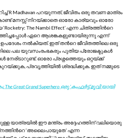
ച്ച് R Madhavan പറയുന്നത്, ജീവിതം ഒരു തവണ മാത്രം
കൊണ്ട് മനസ്സ് നിറയ്ക്കാതെ ഓരോ കാര്യവും ഓരോ
ocketry: The Nambi Effect’ എന്ന ചിത്രത്തിന്‍റെ
ിച്ചപ്പോൾ ഏറെ ആശങ്കകളുണ്ടായിരുന്നു എന്ന്
 ഉപദേശം നൽകിയത്. ഇത് തന്‍റെ ജീവിതത്തിലെ ഒരു
ളത്തിലെ പല യുവസംരംഭകരും പുതിയ പ്രോജക്ടുകൾ
േരിടാറുണ്ട്. ഓരോ പ്രശ്നത്തെയും ഒറ്റയ്ക്ക്
റയ്ക്കുക, പ്രവൃത്തിയിൽ ശ്രദ്ധിക്കുക. ഇത് നമ്മുടെ
The Great Grand Superhero ഒരു ‘കംഫർട്ട് മൂവി’യായി
ള്ള യാത്രയിൽ ഈ മന്ത്രം അദ്ദേഹത്തിന് വലിയൊരു
‌നത്തിന്‍റെ ‘അലൈപായുതേ’ എന്ന
് ‘രംഗ് ദേ ബസന്തി’, ‘3 ഇഡിയറ്റ്സ്’ തുടങ്ങിയ