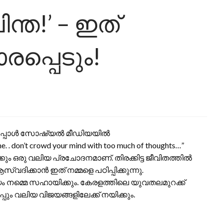
ിന്ത!’ – ഇത്
രപ്പെടും!
ുകൾ ഇപ്പോൾ സോഷ്യൽ മീഡിയയിൽ
. . don’t crowd your mind with too much of thoughts…”
കും ഒരു വലിയ പ്രചോദനമാണ്. തിരക്കിട്ട ജീവിതത്തിൽ
ിക്കാൻ ഇത് നമ്മളെ പഠിപ്പിക്കുന്നു.
്മെ സഹായിക്കും. കേരളത്തിലെ യുവതലമുറക്ക്
ം വലിയ വിജയങ്ങളിലേക്ക് നയിക്കും.