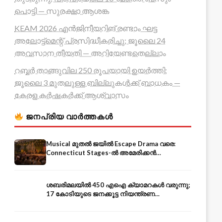
പൊട്ടി — സുരക്ഷാ ആശങ്ക
KEAM 2026 എൻജിനീയറിങ് രണ്ടാം ഘട്ട
അലോട്ട്മെന്റ് പ്രസിദ്ധീകരിച്ചു; ജൂലൈ 24
അവസാന തീയതി — അറിയേണ്ടതെല്ലാം
റബ്ബർ താങ്ങുവില 250 രൂപയായി ഉയർത്തി;
ജൂലൈ 3 മുതലുള്ള ബില്ലുകൾക്ക് ബാധകം —
കേരള കർഷകർക്ക് ആശ്വാസം
ജനപ്രിയ വാർത്തകൾ
Musical മുതൽ ജയിൽ Escape Drama വരെ:
Connecticut Stages-ൽ അമേരിക്കൻ
Independence-ന്റെ 250-ആം വാർഷികം
ശബരിമലയിൽ 450 എഐ ക്യാമറകൾ വരുന്നു;
17 കോടിയുടെ ജനക്കൂട്ട നിയന്ത്രണ
സംവിധാനം — എരുമേലി മുതൽ പമ്പ വരെ