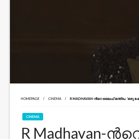
HOMEPAGE
CINEMA
R MADHAVAN-ന്‍റെ ലൈഫ് മന്ത്രം: ‘ഒരു ഷോട്ട
CINEMA
R Madhavan-ന്‍റ