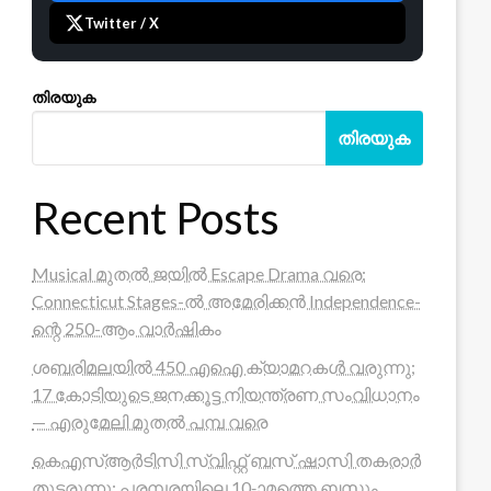
Twitter / X
തിരയുക
തിരയുക
Recent Posts
Musical മുതൽ ജയിൽ Escape Drama വരെ:
Connecticut Stages-ൽ അമേരിക്കൻ Independence-
ന്റെ 250-ആം വാർഷികം
ശബരിമലയിൽ 450 എഐ ക്യാമറകൾ വരുന്നു;
17 കോടിയുടെ ജനക്കൂട്ട നിയന്ത്രണ സംവിധാനം
— എരുമേലി മുതൽ പമ്പ വരെ
കെഎസ്ആർടിസി സ്വിഫ്റ്റ് ബസ് ഷാസി തകരാർ
തുടരുന്നു; പരമ്പരയിലെ 10-ാമത്തെ ബസും