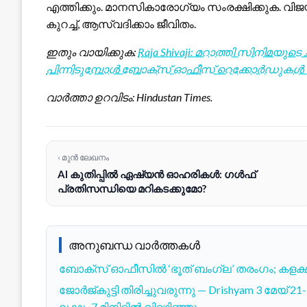
എത്തിക്കും. മാനസികാരോഗ്യം സംരക്ഷിക്കുക. വിജയ
കുറച്ച്, ആസ്വദിക്കാം ജീവിതം.
ഇതും വായിക്കുക:
Raja Shivaji: മറാത്തി സിനിമയുടെ
പിന്നിടുമ്പോൾ ബോക്സ് ഓഫീസ് റെക്കോർഡുകൾ തി
വാർത്താ ഉറവിടം: Hindustan Times.
‹ മുൻ ലേഖനം
AI കുതിപ്പിൽ ഏഷ്യൻ ഓഹരികൾ: ഗൾഫ്
പ്രതിസന്ധിയെ മറികടക്കുമോ?
അനുബന്ധ വാർത്തകൾ
ബോക്സ് ഓഫീസിൽ ‘ഭൂത് ബംഗ്ല’ തരംഗം; കളക്ഷനി
ജോർജ്കുട്ടി തിരിച്ചുവരുന്നു — Drishyam 3 മേയ് 
ലക്ഷം 7 മിനിറ്റിൽ വിറ്റഴിഞ്ഞു