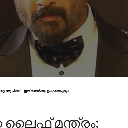
്, ഒരു ചിന്ത!’ – ഇത് നമ്മൾക്കും ഉപകാരപ്പെടും!
െ ലൈഫ് മന്ത്രം: