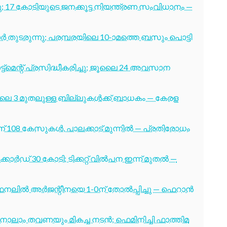
7 കോടിയുടെ ജനക്കൂട്ട നിയന്ത്രണ സംവിധാനം —
തുടരുന്നു; പരമ്പരയിലെ 10-ാമത്തെ ബസും പൊട്ടി
ട്മെന്റ് പ്രസിദ്ധീകരിച്ചു; ജൂലൈ 24 അവസാന
ൂലൈ 3 മുതലുള്ള ബില്ലുകൾക്ക് ബാധകം — കേരള
് 108 കേസുകൾ, പാലക്കാട് മുന്നിൽ — പ്രതിരോധം
ോർഡ് 30 കോടി; ടിക്കറ്റ് വിൽപന ഇന്ന് മുതൽ —
നലിൽ അർജന്റീനയെ 1-0ന് തോൽപ്പിച്ചു — ഫെറാൻ
ക്ക് നാലാം തവണയും മികച്ച നടൻ; ഫെമിനിച്ചി ഫാത്തിമ