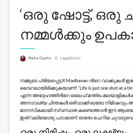
‘ഒരു ഷോട്ട്, ഒരു ച
നമ്മൾക്കും ഉപകാ
Posted
Neha Gupta
1 ജൂൺ 2026
on
നമ്മുടെ പ്രിയപ്പെട്ട R Madhavan-ന്‍റെ വാക്ക
വൈറലായിരിക്കുകയാണ്! “Life is just one shot at a time
എന്ന അദ്ദേഹത്തിന്‍റെ ലൈഫ് മന്ത്രം മലയാളികൾക്
അനാവശ്യ ചിന്തകൾ ഒഴിവാക്കി ഓരോ നിമിഷവും ആസ്വദ
മാനസികമായി സ്വസ്ഥത കണ്ടെത്താൻ ഈ ആശയം നമ
ഇത് വലിയൊരു പാഠമാണ്. ഓരോ ചെറിയ ചുവടുവെപ്പു
ഒരു നിമിഷം, ഒരു ലക്ഷ്യം