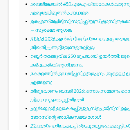
ശബരിമലയിൽ 450 എഐ ക്യാമറകൾ വരുന്നു; 1
എരുമേലി മുതൽ പമ്പ വരെ
കെഎസ്ആർടിസി സ്വിഫ്റ്റ് ബസ് ഷാസി തകരാർ 
— സുരക്ഷാ ആശങ്ക
KEAM 2026 എൻജിനീയറിങ് രണ്ടാം ഘട്ട അലോട്
തീയതി — അറിയേണ്ടതെല്ലാം
റബ്ബർ താങ്ങുവില 250 രൂപയായി ഉയർത്തി; ജ
കർഷകർക്ക് ആശ്വാസം
കേരളത്തിൽ ഡെങ്കിപ്പനി വ്യാപനം; ജൂലൈ 16ന
എങ്ങനെ?
തിരുവോണം ബമ്പർ 2026: ഒന്നാം സമ്മാനം റെക്ക
വില, നറുക്കെടുപ്പ് തീയതി
ഫുട്ബോൾ ലോകകപ്പ് 2026 സ്പെയിനിന്; ഫൈ
ടോറസിന്റെ അധികസമയ ഗോൾ
72-ാമത് ദേശീയ ചലച്ചിത്ര പുരസ്കാരം: മമ്മൂട്ടി