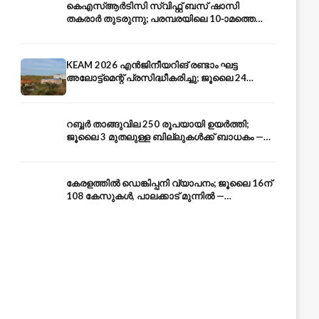
കെഎസ്ആർടിസി സ്വിഫ്റ്റ് ബസ് ഷാസി
തകരാർ തുടരുന്നു; പരമ്പരയിലെ 10-ാമത്തെ
ബസും പൊട്ടി — സുരക്ഷാ ആശങ്ക
KEAM 2026 എൻജിനീയറിങ് രണ്ടാം ഘട്ട
അലോട്ട്മെന്റ് പ്രസിദ്ധീകരിച്ചു; ജൂലൈ 24
അവസാന തീയതി — അറിയേണ്ടതെല്ലാം
റബ്ബർ താങ്ങുവില 250 രൂപയായി ഉയർത്തി;
ജൂലൈ 3 മുതലുള്ള ബില്ലുകൾക്ക് ബാധകം —
കേരള കർഷകർക്ക് ആശ്വാസം
കേരളത്തിൽ ഡെങ്കിപ്പനി വ്യാപനം; ജൂലൈ 16ന്
108 കേസുകൾ, പാലക്കാട് മുന്നിൽ —
പ്രതിരോധം എങ്ങനെ?