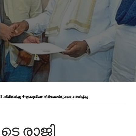
ീകരിച്ചു; 4-ഉപമുഖ്യമന്ത്രി ഫോർമുല അവതരിപ്പിച്ചു
ടെ രാജി