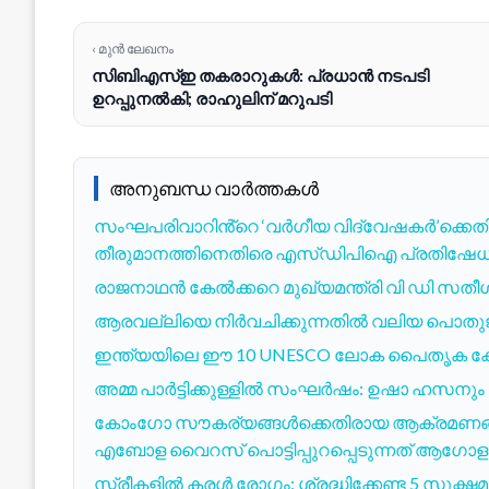
‹ മുൻ ലേഖനം
സിബിഎസ്ഇ തകരാറുകൾ: പ്രധാൻ നടപടി
ഉറപ്പുനൽകി; രാഹുലിന് മറുപടി
അനുബന്ധ വാർത്തകൾ
സംഘപരിവാറിൻ്റെ ‘വർഗീയ വിദ്വേഷകർ’ക്കെതി
തീരുമാനത്തിനെതിരെ എസ്ഡിപിഐ പ്രതിഷേധ
രാജനാഥൻ കേൽക്കറെ മുഖ്യമന്ത്രി വി ഡി സതീശൻ്
ആരവല്ലിയെ നിർവചിക്കുന്നതിൽ വലിയ പൊതുജന 
ഇന്ത്യയിലെ ഈ 10 UNESCO ലോക പൈതൃക കേന്ദ
അമ്മ പാർട്ടിക്കുള്ളിൽ സംഘർഷം: ഉഷാ ഹസനും ശ
കോംഗോ സൗകര്യങ്ങൾക്കെതിരായ ആക്രമണങ്ങ
എബോള വൈറസ് പൊട്ടിപ്പുറപ്പെടുന്നത് ആഗോള ആ
സ്ത്രീകളിൽ കരൾ രോഗം: ശ്രദ്ധിക്കേണ്ട 5 സൂക്