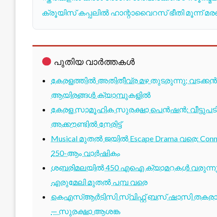
ക്രൂയിസ് കപ്പലിൽ ഹാന്റാവൈറസ് ഭീതി മൂന്ന്
പുതിയ വാർത്തകൾ
കേരളത്തിൽ അതിതീവ്ര മഴ തുടരുന്നു; വടക്കൻ
ആയിരങ്ങൾ ക്യാമ്പുകളിൽ
കേരള സാമൂഹിക സുരക്ഷാ പെൻഷൻ: വീട്ടുപ
അക്കൗണ്ടിൽ നേരിട്ട്
Musical മുതൽ ജയിൽ Escape Drama വരെ: Conne
250-ആം വാർഷികം
ശബരിമലയിൽ 450 എഐ ക്യാമറകൾ വരുന്നു; 1
എരുമേലി മുതൽ പമ്പ വരെ
കെഎസ്ആർടിസി സ്വിഫ്റ്റ് ബസ് ഷാസി തകരാർ 
— സുരക്ഷാ ആശങ്ക