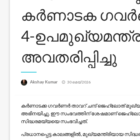
കർണാടക ഗവർണർ
4-ഉപമുഖ്യമന്ത
അവതരിപ്പിച്ചു
Posted
Akshay Kumar
30 മെയ്‌ 2026
on
കർണാടക്ക ഗവർണർ താവറ് ചന്ദ് ജെഹ്‌ലോത് മുഖ്യമ
അഭിനയിച്ചു. ഈ സംഭവത്തിന് ശേഷമാണ് ജെഹ്‌ലോ
സിദ്ധരമയ്യയെ സംഭവിച്ചത്.
പ്രധാനപ്പെട്ട കാലങ്ങളിൽ, മുഖ്യമന്ത്രിയായ സി