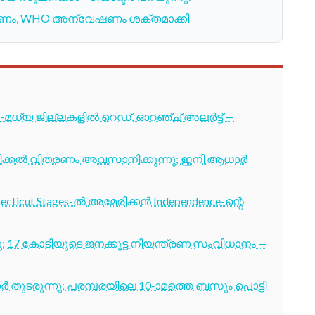
 മരണം, WHO അന്വേഷണം ശക്തമാക്കി
-മധ്യ ജില്ലകളിൽ റെഡ്, ഓറഞ്ച് അലർട്ട് —
ടിക്കൽ വിതരണം അവസാനിക്കുന്നു; ഇനി ആധാർ
cticut Stages-ൽ അമേരിക്കൻ Independence-ന്റെ
7 കോടിയുടെ ജനക്കൂട്ട നിയന്ത്രണ സംവിധാനം —
തുടരുന്നു; പരമ്പരയിലെ 10-ാമത്തെ ബസും പൊട്ടി