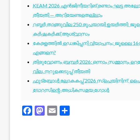
KEAM 2026 എൻജിനീയറിങ് രണ്ടാം ഘട്ട അലോട്
തീയതി — അറിയേണ്ടതെല്ലാം
റബ്ബർ താങ്ങുവില 250 രൂപയായി ഉയർത്തി; ജ
കർഷകർക്ക് ആശ്വാസം
കേരളത്തിൽ ഡെങ്കിപ്പനി വ്യാപനം; ജൂലൈ 16ന
എങ്ങനെ?
തിരുവോണം ബമ്പർ 2026: ഒന്നാം സമ്മാനം റെക്ക
വില, നറുക്കെടുപ്പ് തീയതി
ഫുട്ബോൾ ലോകകപ്പ് 2026 സ്പെയിനിന്; ഫൈ
ടോറസിന്റെ അധികസമയ ഗോൾ
Facebook
Mastodon
Email
Share