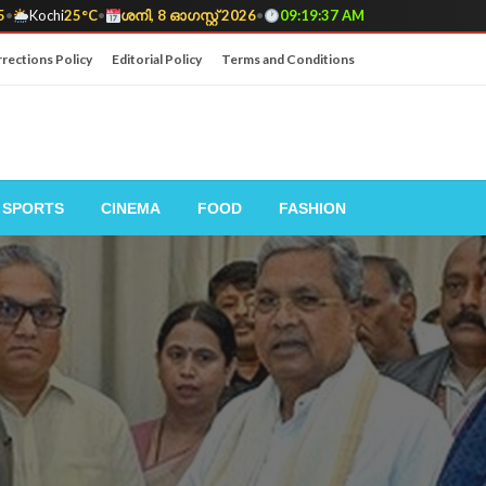
5
•
Kochi
25°C
•
ശനി, 8 ഓഗസ്റ്റ് 2026
•
09:19:38 AM
rections Policy
Editorial Policy
Terms and Conditions
SPORTS
CINEMA
FOOD
FASHION