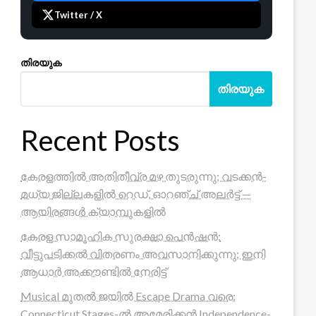
Twitter / X
തിരയുക
തിരയുക
Recent Posts
കേരളത്തിൽ അതിതീവ്ര മഴ തുടരുന്നു; വടക്കൻ-
മധ്യ ജില്ലകളിൽ റെഡ്, ഓറഞ്ച് അലർട്ട് —
ആയിരങ്ങൾ ക്യാമ്പുകളിൽ
കേരള സാമൂഹിക സുരക്ഷാ പെൻഷൻ:
വീട്ടുപടിക്കൽ വിതരണം അവസാനിക്കുന്നു; ഇനി
ആധാർ അക്കൗണ്ടിൽ നേരിട്ട്
Musical മുതൽ ജയിൽ Escape Drama വരെ:
Connecticut Stages-ൽ അമേരിക്കൻ Independence-