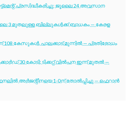
ട്മെന്റ് പ്രസിദ്ധീകരിച്ചു; ജൂലൈ 24 അവസാന
ൂലൈ 3 മുതലുള്ള ബില്ലുകൾക്ക് ബാധകം — കേരള
് 108 കേസുകൾ, പാലക്കാട് മുന്നിൽ — പ്രതിരോധം
ോർഡ് 30 കോടി; ടിക്കറ്റ് വിൽപന ഇന്ന് മുതൽ —
നലിൽ അർജന്റീനയെ 1-0ന് തോൽപ്പിച്ചു — ഫെറാൻ