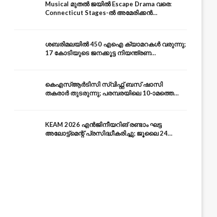
Musical മുതൽ ജയിൽ Escape Drama വരെ:
Connecticut Stages-ൽ അമേരിക്കൻ
Independence-ന്റെ 250-ആം വാർഷികം
ശബരിമലയിൽ 450 എഐ ക്യാമറകൾ വരുന്നു;
17 കോടിയുടെ ജനക്കൂട്ട നിയന്ത്രണ
സംവിധാനം — എരുമേലി മുതൽ പമ്പ വരെ
കെഎസ്ആർടിസി സ്വിഫ്റ്റ് ബസ് ഷാസി
തകരാർ തുടരുന്നു; പരമ്പരയിലെ 10-ാമത്തെ
ബസും പൊട്ടി — സുരക്ഷാ ആശങ്ക
KEAM 2026 എൻജിനീയറിങ് രണ്ടാം ഘട്ട
അലോട്ട്മെന്റ് പ്രസിദ്ധീകരിച്ചു; ജൂലൈ 24
അവസാന തീയതി — അറിയേണ്ടതെല്ലാം