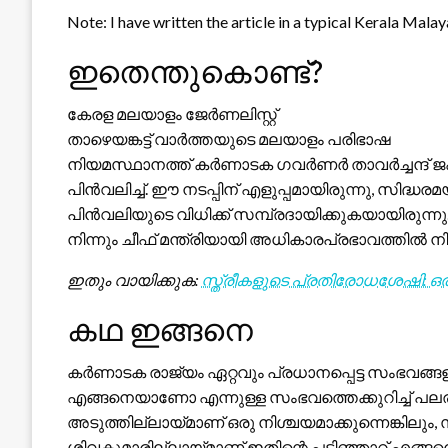
Note: I have written the article in a typical Kerala Malay
ഇതെന്തുകൊണ്ട്?
കേരള മലയാളം ജേർണലിസ്റ്റ്
താഴെയങ്കട്ട് വാർത്തയുടെ മലയാളം പരിഭാഷ
നിയമസ്ഥാനത്ത് കർണാടക ഗവർണർ താവർച്ചന്ദ് ജഹ്
പിൻവലിച്ച്. ഈ നടപ്പിന് എളുപ്പമായിരുന്നു, സിദ്ധ
പിൻവലിയുടെ വിധിക്ക് സമ്പ്രദായിക്കുകയായിരു
നിന്നും ചീഫ് മന്ത്രിയായി അധികാരപ്രഭാവത്തിൽ നിന്
ഇതും വായിക്കുക:
സ്ത്രീകളുടെ പ്രതിരോധശേഷി: ഒരു
കഥ ഇങ്ങനെ
കർണാടക രാജ്യം ഏറ്റവും പ്രധാനപ്പെട്ട സംഭവങ്ങള
എങ്ങനെയാണോ എന്നുള്ള സംഭവത്തെക്കുറിച്ച് പല
അടുത്തില്ലായ്മാണ് ഒരു നിശ്ചയമാക്കുന്നെങ്കില
ശിവകുമാരില്ലായ്മാണ് ഇതിന്റെ പടിഞ്ഞാറ് എങ്ങന