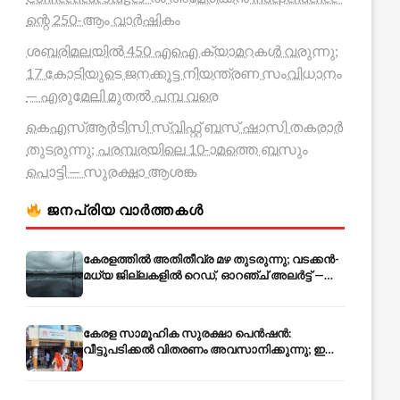
ന്റെ 250-ആം വാർഷികം
ശബരിമലയിൽ 450 എഐ ക്യാമറകൾ വരുന്നു;
17 കോടിയുടെ ജനക്കൂട്ട നിയന്ത്രണ സംവിധാനം
— എരുമേലി മുതൽ പമ്പ വരെ
കെഎസ്ആർടിസി സ്വിഫ്റ്റ് ബസ് ഷാസി തകരാർ
തുടരുന്നു; പരമ്പരയിലെ 10-ാമത്തെ ബസും
പൊട്ടി — സുരക്ഷാ ആശങ്ക
ജനപ്രിയ വാർത്തകൾ
കേരളത്തിൽ അതിതീവ്ര മഴ തുടരുന്നു; വടക്കൻ-
മധ്യ ജില്ലകളിൽ റെഡ്, ഓറഞ്ച് അലർട്ട് —
ആയിരങ്ങൾ ക്യാമ്പുകളിൽ
കേരള സാമൂഹിക സുരക്ഷാ പെൻഷൻ:
വീട്ടുപടിക്കൽ വിതരണം അവസാനിക്കുന്നു; ഇനി
ആധാർ അക്കൗണ്ടിൽ നേരിട്ട്