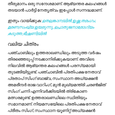
തീരുമാനം ഒരു സന്ദേശമാണ്. ആഭ്യന്തര കലഹങ്ങൾ
തടയാൻ പാർട്ടി നേതൃത്വം ഇപ്പോൾ സന്നദ്ധമാണ്.
ഇതും വായിക്കുക:
തെലങ്കാനയിൽ ഉഷ്ണ തരംഗം:
മരണസംഖ്യ ഉയരുന്നു, പൊതുജനാരോഗ്യം
കടുത്ത ഭീഷണിയിൽ
വലിയ ചിത്രം
പഞ്ചാബിലും ഉത്തരാഖണ്ഡിലും അടുത്ത വർഷം
തിരഞ്ഞെടുപ്പ് നടക്കാനിരിക്കുകയാണ്. അവിടെ
നിലവിൽ ആഭ്യന്തര കലഹങ്ങൾ പരസ്യമായി
തുടങ്ങിയിട്ടുണ്ട്. പഞ്ചാബിൽ പ്രതിപക്ഷ നേതാവ്
പ്രതാപ് സിംഗ് ബാജ്‌വ, സംസ്ഥാന അധ്യക്ഷൻ
അമരീന്ദർ രാജ വാറിംഗ്, മുൻ മുഖ്യമന്ത്രി ചരൺജിത്
സിംഗ് ചന്നി എന്നിവർക്കിടയിൽ ത്രികോണ
മത്സരമുണ്ട്. ഉത്തരാഖണ്ഡിലെ സ്ഥിതിയും
സമാനമാണ്. നിയമസഭയിലെ പ്രതിപക്ഷ നേതാവ്
പ്രീതം സിംഗ്, സംസ്ഥാന യൂണിറ്റ് അധ്യക്ഷൻ