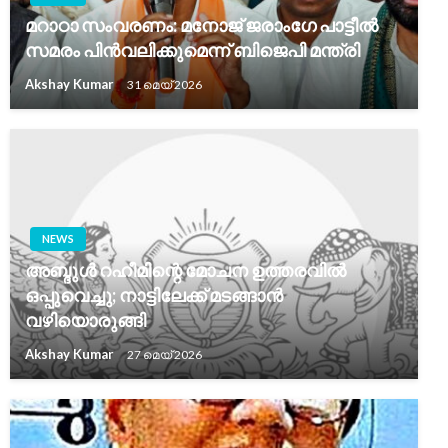
മറാഠാ സംവരണം: മനോജ് ജരാംഗേ പാട്ടീൽ
സമരം പിൻവലിക്കുമെന്ന് ബിജെപി മന്ത്രി
Akshay Kumar
31 മെയ്‌ 2026
NEWS
അബ്ദുൾ റഹീമിന്റെ മോചന ഉത്തരവിൽ
ഒപ്പുവെച്ചു; നാട്ടിലേക്ക് മടങ്ങാൻ
വഴിയൊരുങ്ങി
Akshay Kumar
27 മെയ്‌ 2026