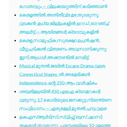
ഗോതമ്പും — വിലക്കയറ്റത്തിന് കടിഞ്ഞാൺ
കേരളത്തിൽ അതിതീവ്ര മഴ തുടരുന്നു;
വടക്കൻ-മധ്യ ജില്ലകളിൽ റെഡ്, ഓറഞ്ച്
അലർട്ട് — ആയിരങ്ങൾ ക്യാമ്പുകളിൽ
കേരള സാമൂഹിക സുരക്ഷാ പെൻഷൻ:
വീട്ടുപടിക്കൽ വിതരണം അവസാനിക്കുന്നു;
ഇനി ആധാർ അക്കൗണ്ടിൽ നേരിട്ട്
Musical മുതൽ ജയിൽ Escape Drama വരെ:
Connecticut Stages-ൽ അമേരിക്കൻ
Independence-ന്റെ 250-ആം വാർഷികം
ശബരിമലയിൽ 450 എഐ ക്യാമറകൾ
വരുന്നു; 17 കോടിയുടെ ജനക്കൂട്ട നിയന്ത്രണ
സംവിധാനം — എരുമേലി മുതൽ പമ്പ വരെ
കെഎസ്ആർടിസി സ്വിഫ്റ്റ് ബസ് ഷാസി
തകരാർ തുടരുന്നു; പരമ്പരയിലെ 10-ാമത്തെ