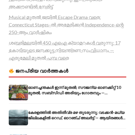
അക്കൗണ്ടിൽ നേരിട്ട്
Musical മുതൽ ജയിൽ Escape Drama വരെ:
Connecticut Stages-ൽ അമേരിക്കൻ Independence-ന്റെ
250-ആം വാർഷികം
ശബരിമലയിൽ 450 എഐ ക്യാമറകൾ വരുന്നു; 17
കോടിയുടെ ജനക്കൂട്ട നിയന്ത്രണ സംവിധാനം —
എരുമേലി മുതൽ പമ്പ വരെ
ജനപ്രിയ വാർത്തകൾ
ഓണച്ചന്തകൾ ഇന്ന് മുതൽ; സൗജന്യ ഓണക്കിറ്റ് 10
മുതൽ, സബ്സിഡി അരിയും ഗോതമ്പും —
വിലക്കയറ്റത്തിന് കടിഞ്ഞാൺ
കേരളത്തിൽ അതിതീവ്ര മഴ തുടരുന്നു; വടക്കൻ-മധ്യ
ജില്ലകളിൽ റെഡ്, ഓറഞ്ച് അലർട്ട് — ആയിരങ്ങൾ
ക്യാമ്പുകളിൽ