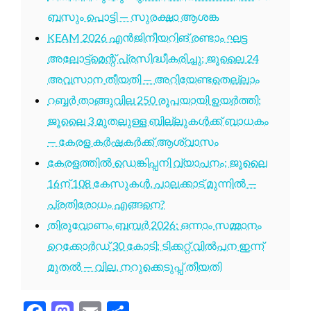
ബസും പൊട്ടി — സുരക്ഷാ ആശങ്ക
KEAM 2026 എൻജിനീയറിങ് രണ്ടാം ഘട്ട
അലോട്ട്മെന്റ് പ്രസിദ്ധീകരിച്ചു; ജൂലൈ 24
അവസാന തീയതി — അറിയേണ്ടതെല്ലാം
റബ്ബർ താങ്ങുവില 250 രൂപയായി ഉയർത്തി;
ജൂലൈ 3 മുതലുള്ള ബില്ലുകൾക്ക് ബാധകം
— കേരള കർഷകർക്ക് ആശ്വാസം
കേരളത്തിൽ ഡെങ്കിപ്പനി വ്യാപനം; ജൂലൈ
16ന് 108 കേസുകൾ, പാലക്കാട് മുന്നിൽ —
പ്രതിരോധം എങ്ങനെ?
തിരുവോണം ബമ്പർ 2026: ഒന്നാം സമ്മാനം
റെക്കോർഡ് 30 കോടി; ടിക്കറ്റ് വിൽപന ഇന്ന്
മുതൽ — വില, നറുക്കെടുപ്പ് തീയതി