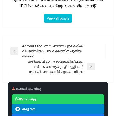
IBCLive-ൽ ഹെഡ് ന്യൂസ് കറസ്പോണ്ടന്റ്.
View all posts
പോസ്റ്റുകളിലൂടെ
ടെസ്ല മോഡൽ Y പ്രീമിയം: ഇലക്ട്രിക്
വിപണിയിൽ 50.89 ലക്ഷത്തിന് പുതിയ
Previous
തരംഗം!
Post
കൽക്കട്ട വിമാനത്താവളത്തിന് പത്ത്
വർഷത്തെ ആയുസ്സ്; പള്ളി മാറ്റി
Next
സ്ഥാപിക്കുന്നത് നിർണ്ണായക നീക്കം
Post
ഷെയർ ചെയ്യൂ
WhatsApp
Telegram