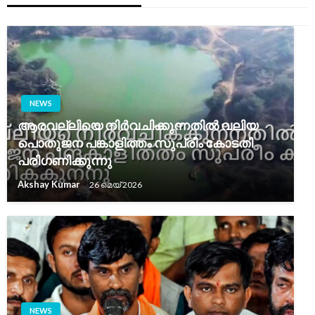
NEWS
ആരവല്ലിയെ നിർവചിക്കുന്നതിൽ വലിയ
പൊതുജന പങ്കാളിത്തം സുപ്രീം കോടതി
പരിഗണിക്കുന്നു
Akshay Kumar
26 മെയ്‌ 2026
NEWS