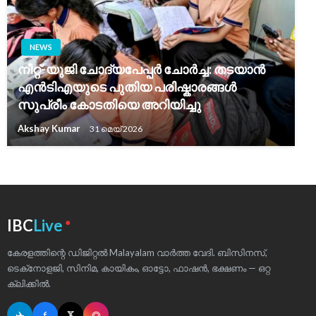
NEWS
നീറ്റ്-യുജി ചോദ്യപേപ്പർ ചോർച്ച: തടയാൻ
എൻടിഎയുടെ പുതിയ പരിഷ്കാരങ്ങൾ
സുപ്രീം കോടതിയെ അറിയിച്ചു
Akshay Kumar
31 മെയ്‌ 2026
●
IBC
Live
കേരളത്തിന്റെ ഡിജിറ്റൽ Malayalam വാർത്ത വേദി. ബിസിനസ്,
ടെക്‌നോളജി, സിനിമ, കായികം, ഓട്ടോ, ഫാഷൻ, ഭക്ഷണം — ഒറ്റ
ക്ലിക്കിൽ.
✈
f
◎
𝕏