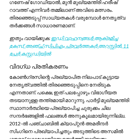
ഗണേഷ് ഗോഡിയാൽ, മുൻ മുഖ്യമന്ത്രി ഹരീഷ്
റാവത്ത് എന്നിവർ തമ്മിലാണ് അവിടെ മത്സരം.
തിരഞ്ഞെടുപ്പ് സാധ്യതകൾ വരുമ്പോൾ നേതൃത്വ
തർക്കങ്ങൾ സാധാരണമാണ്.
ഇതും വായിക്കുക:
ഇഡി വാഹനങ്ങൾ ആക്രമിച്ച
കേസ്: അഞ്ച് സിപിഎം പ്രവർത്തകർ അറസ്റ്റിൽ, 11
പേർ കസ്റ്റഡിയിൽ
വിദഗ്ധ പ്രതികരണം
കോൺഗ്രസിന്റെ പ്രഖ്യാപിത നിലപാട് കൂട്ടായ
നേതൃത്വത്തിൽ തിരഞ്ഞെടുപ്പിനെ നേരിടുക
എന്നതാണ്. പക്ഷെ, ഇത് പലപ്പോഴും വിഭാഗീയത
തടയാനുള്ള തന്ത്രമായി മാറുന്നു. പാർട്ടി മുഖ്യമന്ത്രി
സ്ഥാനാർത്ഥിയെ പ്രഖ്യാപിച്ച ചുരുക്കം ചില
സന്ദർഭങ്ങളിൽ ഫലങ്ങൾ അനുകൂലമായിരുന്നില്ല.
2012-ൽ പഞ്ചാബിൽ ക്യാപ്റ്റൻ അമരീന്ദർ
സിംഗിനെ പ്രഖ്യാപിച്ചതും അടുത്തിടെ അസമിൽ
ഗൗരവ് ഗൊഗോയിയെ ഉയർത്തിക്കാട്ടിയതും