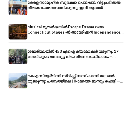
കേരള സാമൂഹിക സുരക്ഷാ പെൻഷൻ: വീട്ടുപടിക്കൽ
വിതരണം അവസാനിക്കുന്നു; ഇനി ആധാർ
അക്കൗണ്ടിൽ നേരിട്ട്
Musical മുതൽ ജയിൽ Escape Drama വരെ:
Connecticut Stages-ൽ അമേരിക്കൻ Independence-
ന്റെ 250-ആം വാർഷികം
ശബരിമലയിൽ 450 എഐ ക്യാമറകൾ വരുന്നു; 17
കോടിയുടെ ജനക്കൂട്ട നിയന്ത്രണ സംവിധാനം —
എരുമേലി മുതൽ പമ്പ വരെ
കെഎസ്ആർടിസി സ്വിഫ്റ്റ് ബസ് ഷാസി തകരാർ
തുടരുന്നു; പരമ്പരയിലെ 10-ാമത്തെ ബസും പൊട്ടി —
സുരക്ഷാ ആശങ്ക