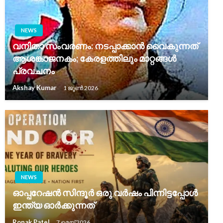
NEWS
വനിതാ സംവരണം: നടപ്പാക്കാൻ വൈകുന്നത്
ആശങ്കാജനകം; കേരളത്തിലും മാറ്റങ്ങൾ
പ്രവചനം
Akshay Kumar
1 ജൂൺ 2026
NEWS
ഓപ്പറേഷൻ സിന്ദൂർ ഒരു വർഷം പിന്നിട്ടപ്പോൾ
ഇന്ത്യ ഓർക്കുന്നത്
Ronak Patel
7 മെയ്‌ 2026