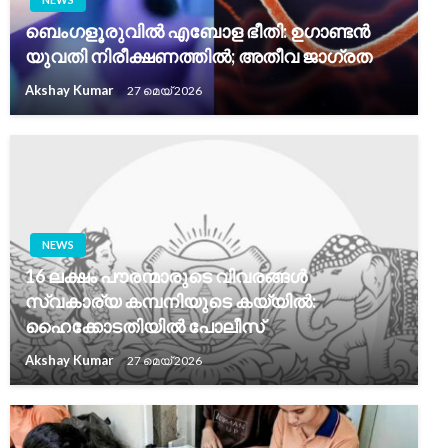
ബെംഗളൂരുവിൽ എബോള ഭീതി: ഉഗാണ്ടൻ
യുവതി നിരീക്ഷണത്തിൽ; അതീവ ജാഗ്രത
Akshay Kumar
27 മെയ്‌ 2026
NEWS
16 ലക്ഷം പൗരന്മാരുടെ വിവരങ്ങൾ
സ്വകാര്യ കമ്പനിയുടെ കയ്യിൽ:
ഹൈക്കോടതിയിൽ പോലീസ്
Akshay Kumar
27 മെയ്‌ 2026