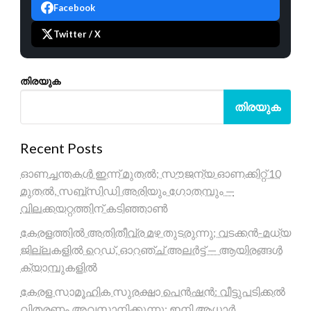
Facebook
Twitter / X
തിരയുക
തിരയുക
Recent Posts
ഓണച്ചന്തകൾ ഇന്ന് മുതൽ; സൗജന്യ ഓണക്കിറ്റ് 10
മുതൽ, സബ്സിഡി അരിയും ഗോതമ്പും —
വിലക്കയറ്റത്തിന് കടിഞ്ഞാൺ
കേരളത്തിൽ അതിതീവ്ര മഴ തുടരുന്നു; വടക്കൻ-മധ്യ
ജില്ലകളിൽ റെഡ്, ഓറഞ്ച് അലർട്ട് — ആയിരങ്ങൾ
ക്യാമ്പുകളിൽ
കേരള സാമൂഹിക സുരക്ഷാ പെൻഷൻ: വീട്ടുപടിക്കൽ
വിതരണം അവസാനിക്കുന്നു; ഇനി ആധാർ