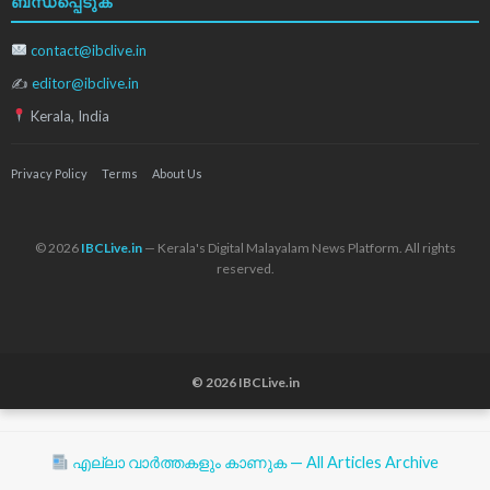
ബന്ധപ്പെടുക
contact@ibclive.in
✍
editor@ibclive.in
Kerala, India
Privacy Policy
Terms
About Us
© 2026
IBCLive.in
— Kerala's Digital Malayalam News Platform. All rights
reserved.
© 2026 IBCLive.in
എല്ലാ വാർത്തകളും കാണുക — All Articles Archive