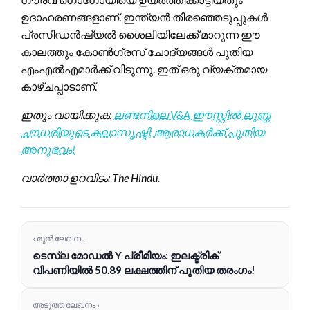
ഉദാഹരണങ്ങളാണ്. ഇന്ത്യൻ തിരഞ്ഞെടുപ്പുകൾ
പ്രസിഡൻഷ്യൽ ശൈലിയിലേക്ക് മാറുന്ന ഈ
കാലത്തും കോൺഗ്രസ് ചോദ്യങ്ങൾ പുതിയ
എംഎൽഎമാർക്ക് വിടുന്നു. ഇത് ഒരു വ്യക്തമായ
കാഴ്ചപ്പാടാണ്.
ഇതും വായിക്കുക:
ലണ്ടനിലെ V&A ഈസ്റ്റിൽ ലുബ്ന
ചൗധരിയുടെ കലാസൃഷ്ടി; ആരാധകർക്ക് പുതിയ
അനുഭവം!
വാർത്താ ഉറവിടം: The Hindu.
‹ മുൻ ലേഖനം
ടെസ്ല മോഡൽ Y പ്രീമിയം: ഇലക്ട്രിക്
വിപണിയിൽ 50.89 ലക്ഷത്തിന് പുതിയ തരംഗം!
അടുത്ത ലേഖനം ›