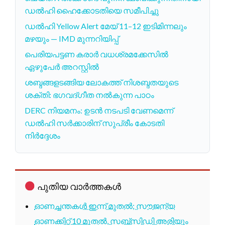
ഡൽഹി ഹൈക്കോടതിയെ സമീപിച്ചു
ഡൽഹി Yellow Alert മേയ് 11–12 ഇടിമിന്നലും
മഴയും — IMD മുന്നറിയിപ്പ്
പെരിയപട്ടണ കരാർ വധശ്രമക്കേസിൽ
ഏഴുപേർ അറസ്റ്റിൽ
ശബ്ദങ്ങളടങ്ങിയ ലോകത്ത് നിശബ്ദതയുടെ
ശക്തി: ഭഗവദ്ഗീത നൽകുന്ന പാഠം
DERC നിയമനം: ഉടൻ നടപടി വേണമെന്ന്
ഡൽഹി സർക്കാരിന് സുപ്രീം കോടതി
നിർദ്ദേശം
പുതിയ വാർത്തകൾ
ഓണച്ചന്തകൾ ഇന്ന് മുതൽ; സൗജന്യ
ഓണക്കിറ്റ് 10 മുതൽ, സബ്സിഡി അരിയും