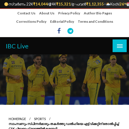
സ്വർണം 22K
₹14,044
•
/g
24K
₹15,321
/g
•
പവൻ
₹1,12,355
•
Kochi
26°C
•
Skip
Contact Us
About Us
Privacy Policy
Author Bio Pages
to
Corrections Policy
Editorial Policy
Terms and Conditions
content
IBC Live
HOMEPAGE
SPORTS
സാംസണും സ്പിന്നർമാരും തകർത്തു ഡൽഹിയെ എട്ട് വിക്കറ്റിന് തോൽപ്പിച്ച്
CSK പ്ലേഓഫ് ഓട്ടത്തിൽ മുന്നേറി