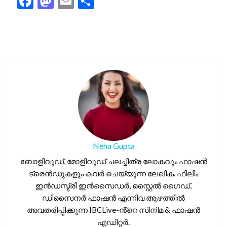
Facebook
Mastodon
Email
Share
Neha Gupta
ബോളിവുഡ്, മോളിവുഡ് ചലച്ചിത്ര ലോകവും ഫാഷൻ
ട്രെൻഡുകളും കവർ ചെയ്യുന്ന ലേഖിക. ഫിലിം
ഇൻഡസ്ട്രി ഇൻസൈഡർ, സ്റ്റൈൽ ഗൈഡ്,
ഡിസൈനർ ഫാഷൻ എന്നിവ ആഴത്തിൽ
അവതരിപ്പിക്കുന്ന IBCLive-ൻ്റെ സിനിമ & ഫാഷൻ
എഡിറ്റർ.