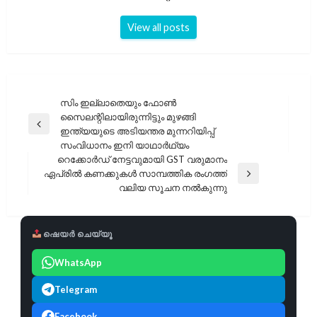
View all posts
പോസ്റ്റുകളിലൂടെ
സിം ഇല്ലാതെയും ഫോൺ
സൈലന്റിലായിരുന്നിട്ടും മുഴങ്ങി
Previous
ഇന്ത്യയുടെ അടിയന്തര മുന്നറിയിപ്പ്
Post
സംവിധാനം ഇനി യാഥാർഥ്യം
റെക്കോർഡ് നേട്ടവുമായി GST വരുമാനം
ഏപ്രിൽ കണക്കുകൾ സാമ്പത്തിക രംഗത്ത്
Next
വലിയ സൂചന നൽകുന്നു
Post
ഷെയർ ചെയ്യൂ
WhatsApp
Telegram
Facebook