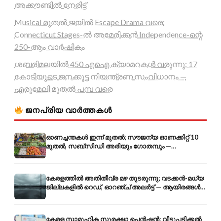
അക്കൗണ്ടിൽ നേരിട്ട്
Musical മുതൽ ജയിൽ Escape Drama വരെ:
Connecticut Stages-ൽ അമേരിക്കൻ Independence-ന്റെ
250-ആം വാർഷികം
ശബരിമലയിൽ 450 എഐ ക്യാമറകൾ വരുന്നു; 17
കോടിയുടെ ജനക്കൂട്ട നിയന്ത്രണ സംവിധാനം —
എരുമേലി മുതൽ പമ്പ വരെ
ജനപ്രിയ വാർത്തകൾ
ഓണച്ചന്തകൾ ഇന്ന് മുതൽ; സൗജന്യ ഓണക്കിറ്റ് 10
മുതൽ, സബ്സിഡി അരിയും ഗോതമ്പും —
വിലക്കയറ്റത്തിന് കടിഞ്ഞാൺ
കേരളത്തിൽ അതിതീവ്ര മഴ തുടരുന്നു; വടക്കൻ-മധ്യ
ജില്ലകളിൽ റെഡ്, ഓറഞ്ച് അലർട്ട് — ആയിരങ്ങൾ
ക്യാമ്പുകളിൽ
കേരള സാമൂഹിക സുരക്ഷാ പെൻഷൻ: വീട്ടുപടിക്കൽ