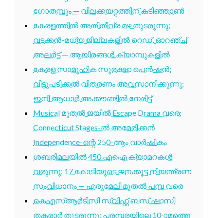
ഗോതമ്പും — വിലക്കയറ്റത്തിന് കടിഞ്ഞാൺ
കേരളത്തിൽ അതിതീവ്ര മഴ തുടരുന്നു;
വടക്കൻ-മധ്യ ജില്ലകളിൽ റെഡ്, ഓറഞ്ച്
അലർട്ട് — ആയിരങ്ങൾ ക്യാമ്പുകളിൽ
കേരള സാമൂഹിക സുരക്ഷാ പെൻഷൻ:
വീട്ടുപടിക്കൽ വിതരണം അവസാനിക്കുന്നു;
ഇനി ആധാർ അക്കൗണ്ടിൽ നേരിട്ട്
Musical മുതൽ ജയിൽ Escape Drama വരെ:
Connecticut Stages-ൽ അമേരിക്കൻ
Independence-ന്റെ 250-ആം വാർഷികം
ശബരിമലയിൽ 450 എഐ ക്യാമറകൾ
വരുന്നു; 17 കോടിയുടെ ജനക്കൂട്ട നിയന്ത്രണ
സംവിധാനം — എരുമേലി മുതൽ പമ്പ വരെ
കെഎസ്ആർടിസി സ്വിഫ്റ്റ് ബസ് ഷാസി
തകരാർ തുടരുന്നു; പരമ്പരയിലെ 10-ാമത്തെ