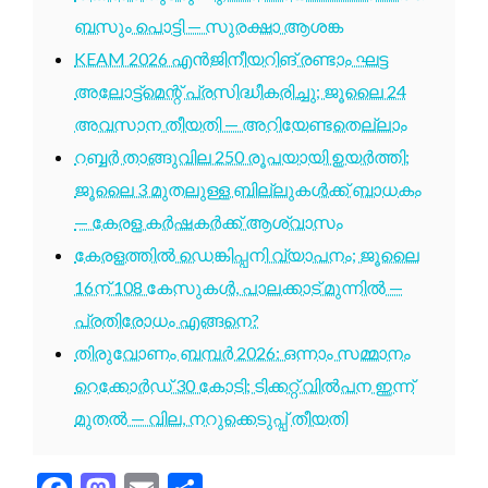
ബസും പൊട്ടി — സുരക്ഷാ ആശങ്ക
KEAM 2026 എൻജിനീയറിങ് രണ്ടാം ഘട്ട
അലോട്ട്മെന്റ് പ്രസിദ്ധീകരിച്ചു; ജൂലൈ 24
അവസാന തീയതി — അറിയേണ്ടതെല്ലാം
റബ്ബർ താങ്ങുവില 250 രൂപയായി ഉയർത്തി;
ജൂലൈ 3 മുതലുള്ള ബില്ലുകൾക്ക് ബാധകം
— കേരള കർഷകർക്ക് ആശ്വാസം
കേരളത്തിൽ ഡെങ്കിപ്പനി വ്യാപനം; ജൂലൈ
16ന് 108 കേസുകൾ, പാലക്കാട് മുന്നിൽ —
പ്രതിരോധം എങ്ങനെ?
തിരുവോണം ബമ്പർ 2026: ഒന്നാം സമ്മാനം
റെക്കോർഡ് 30 കോടി; ടിക്കറ്റ് വിൽപന ഇന്ന്
മുതൽ — വില, നറുക്കെടുപ്പ് തീയതി