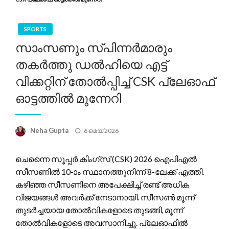
SPORTS
സാംസണും സ്പിന്നർമാരും
തകർത്തു ഡൽഹിയെ എട്ട്
വിക്കറ്റിന് തോൽപ്പിച്ച് CSK പ്ലേഓഫ്
ഓട്ടത്തിൽ മുന്നേറി
Posted
Neha Gupta
6 മെയ്‌ 2026
on
ചെന്നൈ സൂപ്പർ കിംഗ്‌സ് (CSK) 2026 ഐപിഎൽ
സീസണിൽ 10-ാം സ്ഥാനത്തുനിന്ന് 8-ലേക്ക് എത്തി.
കഴിഞ്ഞ സീസണിനെ അപേക്ഷിച്ച് രണ്ട് അധിക
വിജയങ്ങൾ അവർക്ക് നേടാനായി. സീസൺ മൂന്ന്
തുടർച്ചയായ തോൽവികളോടെ തുടങ്ങി, മൂന്ന്
തോൽവികളോടെ അവസാനിച്ചു. പ്ലേഓഫിൽ