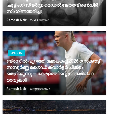
ഷൂട്ടിംഗ് സ്വർണ്ണ മെഡൽ ജേതാവ് രൺധീർ
സിംഗ് അന്തരിച്ചു
Ramesh Nair
27 മെയ്‌ 2026
SPORTS
ബ്രസീൽ പുറത്ത്! ലോകകപ്പ് 2026 നോക്കൗട്ട്
സമ്പൂർണ്ണ ഗൈഡ്: ക്വാർട്ടർ ചിത്രം
തെളിയുന്നു — കേരളത്തിന്റെ ഉറക്കമില്ലാ
രാവുകൾ
Ramesh Nair
6 ജൂലൈ 2026