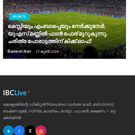
SPORTS
മെസ്സിയും എംബാപ്പെയും നേർക്കുനേർ;
യുഎസ് മണ്ണിൽ ഫാൻ പോര് മുറുകുന്നു,
ചരിത്ര പോരാട്ടത്തിന് കിക്ക് ഓഫ്!
Ramesh Nair
17 ജൂൺ 2026
●
IBC
Live
കേരളത്തിന്റെ ഡിജിറ്റൽ Malayalam വാർത്ത വേദി. ബിസിനസ്,
ടെക്‌നോളജി, സിനിമ, കായികം, ഓട്ടോ, ഫാഷൻ, ഭക്ഷണം — ഒറ്റ
ക്ലിക്കിൽ.
✈
f
◎
𝕏