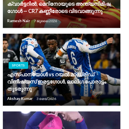
ക്വാർട്ടറിൽ, മെറിനോയുടെ അന്ത്യനിമിഷ
ഗോൾ — CR7 കണ്ണീരോടെ വിടവാങ്ങുന്നു
Ramesh Nair
7 ജൂലൈ 2026
SPORTS
എസ്പാന്യോൾ vs റയൽ മാഡ്രിഡ്
വിനീഷ്യസ് ഇരട്ടഗോൾ, ലാലിഗ പോരാട്ടം
തുടരുന്നു
Akshay Kumar
3 മെയ്‌ 2026