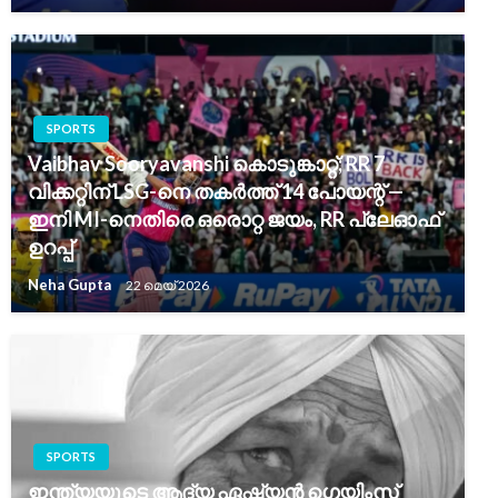
SPORTS
Vaibhav Sooryavanshi കൊടുങ്കാറ്റ്; RR 7
വിക്കറ്റിന് LSG-നെ തകർത്ത് 14 പോയന്റ് —
ഇനി MI-നെതിരെ ഒരൊറ്റ ജയം, RR പ്ലേഓഫ്
ഉറപ്പ്
Neha Gupta
22 മെയ്‌ 2026
SPORTS
ഇന്ത്യയുടെ ആദ്യ ഏഷ്യൻ ഗെയിംസ്