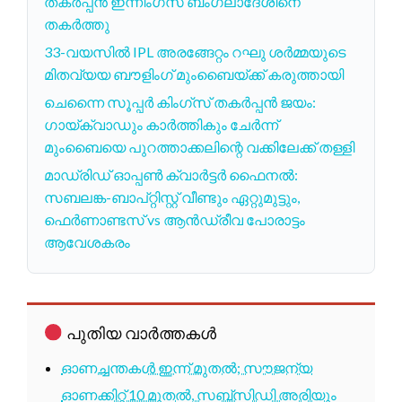
തകർപ്പൻ ഇന്നിംഗ്സ് ബംഗ്ലാദേശിനെ
തകർത്തു
33-വയസിൽ IPL അരങ്ങേറ്റം റഘു ശർമ്മയുടെ
മിതവ്യയ ബൗളിംഗ് മുംബൈയ്ക്ക് കരുത്തായി
ചെന്നൈ സൂപ്പർ കിംഗ്സ് തകർപ്പൻ ജയം:
ഗായ്ക്വാഡും കാർത്തികും ചേർന്ന്
മുംബൈയെ പുറത്താക്കലിന്റെ വക്കിലേക്ക് തള്ളി
മാഡ്രിഡ് ഓപ്പൺ ക്വാർട്ടർ ഫൈനൽ:
സബലങ്ക-ബാപ്റ്റിസ്റ്റ് വീണ്ടും ഏറ്റുമുട്ടും,
ഫെർണാണ്ടസ് vs ആൻഡ്രീവ പോരാട്ടം
ആവേശകരം
പുതിയ വാർത്തകൾ
ഓണച്ചന്തകൾ ഇന്ന് മുതൽ; സൗജന്യ
ഓണക്കിറ്റ് 10 മുതൽ, സബ്സിഡി അരിയും