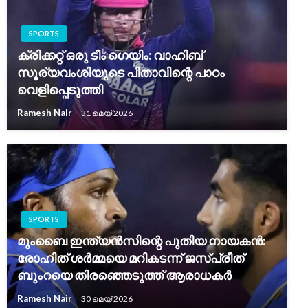
SPORTS
ക്രിക്കറ്റ് ഒരു ടീം ഗെയിം: വാഹിബ്
സൂര്യവംശിയുടെ പിതാവിന്റെ പാഠം
വെളിപ്പെടുത്തി
Ramesh Nair
31 മെയ്‌ 2026
SPORTS
മുംബൈ ഇന്ത്യൻസിന്റെ പുതിയ നായകൻ:
രോഹിത് ശർമ്മയെ മറികടന്ന് ജസ്പ്രീത്
ബുംറയെ തിരഞ്ഞെടുത്ത് ആരാധകർ
Ramesh Nair
30 മെയ്‌ 2026