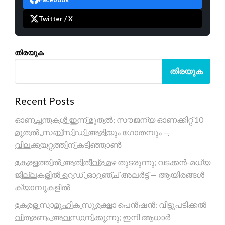
Twitter / X
തിരയുക
തിരയുക
Recent Posts
ഓണച്ചന്തകൾ ഇന്ന് മുതൽ; സൗജന്യ ഓണക്കിറ്റ് 10
മുതൽ, സബ്സിഡി അരിയും ഗോതമ്പും —
വിലക്കയറ്റത്തിന് കടിഞ്ഞാൺ
കേരളത്തിൽ അതിതീവ്ര മഴ തുടരുന്നു; വടക്കൻ-മധ്യ
ജില്ലകളിൽ റെഡ്, ഓറഞ്ച് അലർട്ട് — ആയിരങ്ങൾ
ക്യാമ്പുകളിൽ
കേരള സാമൂഹിക സുരക്ഷാ പെൻഷൻ: വീട്ടുപടിക്കൽ
വിതരണം അവസാനിക്കുന്നു; ഇനി ആധാർ