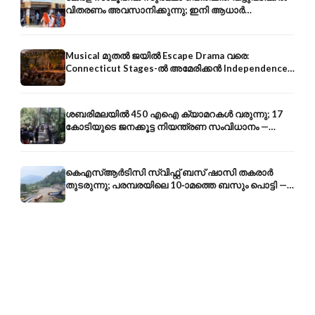
വിതരണം അവസാനിക്കുന്നു; ഇനി ആധാർ
അക്കൗണ്ടിൽ നേരിട്ട്
Musical മുതൽ ജയിൽ Escape Drama വരെ:
Connecticut Stages-ൽ അമേരിക്കൻ Independence-
ന്റെ 250-ആം വാർഷികം
ശബരിമലയിൽ 450 എഐ ക്യാമറകൾ വരുന്നു; 17
കോടിയുടെ ജനക്കൂട്ട നിയന്ത്രണ സംവിധാനം —
എരുമേലി മുതൽ പമ്പ വരെ
കെഎസ്ആർടിസി സ്വിഫ്റ്റ് ബസ് ഷാസി തകരാർ
തുടരുന്നു; പരമ്പരയിലെ 10-ാമത്തെ ബസും പൊട്ടി —
സുരക്ഷാ ആശങ്ക