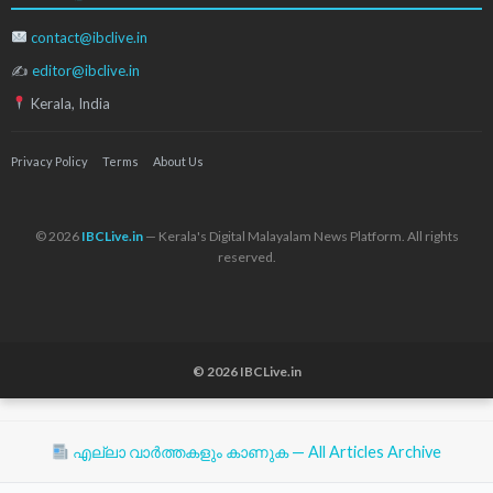
contact@ibclive.in
✍
editor@ibclive.in
Kerala, India
Privacy Policy
Terms
About Us
© 2026
IBCLive.in
— Kerala's Digital Malayalam News Platform. All rights
reserved.
© 2026 IBCLive.in
എല്ലാ വാർത്തകളും കാണുക — All Articles Archive