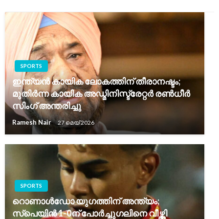
SPORTS
ഇന്ത്യൻ കായിക ലോകത്തിന് തീരാനഷ്ടം;
മുതിർന്ന കായിക അഡ്മിനിസ്ട്രേറ്റർ രൺധീർ
സിംഗ് അന്തരിച്ചു
Ramesh Nair
27 മെയ്‌ 2026
SPORTS
റൊണാൾഡോ യുഗത്തിന് അന്ത്യം;
സ്‌പെയിൻ 1-0ന് പോർച്ചുഗലിനെ വീഴ്ത്തി