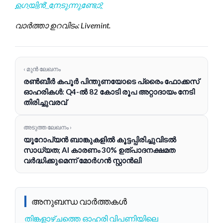
ഗെയിൻ’ നേടുന്നുണ്ടോ?
വാർത്താ ഉറവിടം: Livemint.
‹ മുൻ ലേഖനം
രണ്‍ബീര്‍ കപൂര്‍ പിന്തുണയോടെ പ്രൈം ഫോക്കസ്
ഓഹരികൾ: Q4-ൽ 82 കോടി രൂപ അറ്റാദായം നേടി
തിരിച്ചുവരവ്
അടുത്ത ലേഖനം ›
യൂറോപ്യൻ ബാങ്കുകളിൽ കൂട്ടപ്പിരിച്ചുവിടൽ
സാധ്യത; AI കാരണം 30% ഉത്പാദനക്ഷമത
വർദ്ധിക്കുമെന്ന് മോർഗൻ സ്റ്റാൻലി
അനുബന്ധ വാർത്തകൾ
തിങ്കളാഴ്ചത്തെ ഓഹരി വിപണിയിലെ