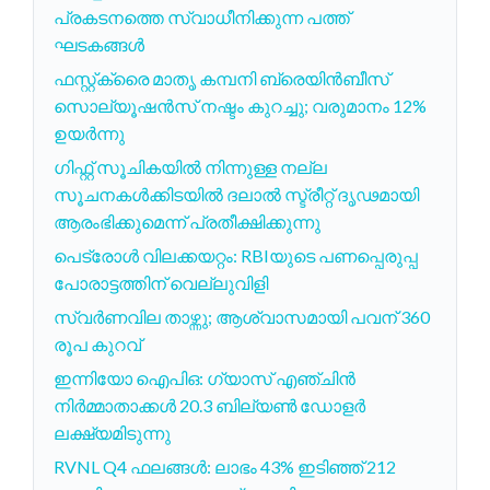
പ്രകടനത്തെ സ്വാധീനിക്കുന്ന പത്ത്
ഘടകങ്ങൾ
ഫസ്റ്റ്ക്രൈ മാതൃ കമ്പനി ബ്രെയിൻബീസ്
സൊല്യൂഷൻസ് നഷ്ടം കുറച്ചു; വരുമാനം 12%
ഉയർന്നു
ഗിഫ്റ്റ് സൂചികയിൽ നിന്നുള്ള നല്ല
സൂചനകൾക്കിടയിൽ ദലാൽ സ്ട്രീറ്റ് ദൃഢമായി
ആരംഭിക്കുമെന്ന് പ്രതീക്ഷിക്കുന്നു
പെട്രോൾ വിലക്കയറ്റം: RBIയുടെ പണപ്പെരുപ്പ
പോരാട്ടത്തിന് വെല്ലുവിളി
സ്വർണവില താഴ്ന്നു; ആശ്വാസമായി പവന് 360
രൂപ കുറവ്
ഇന്നിയോ ഐപിഒ: ഗ്യാസ് എഞ്ചിൻ
നിർമ്മാതാക്കൾ 20.3 ബില്യൺ ഡോളർ
ലക്ഷ്യമിടുന്നു
RVNL Q4 ഫലങ്ങള്‍: ലാഭം 43% ഇടിഞ്ഞ് 212