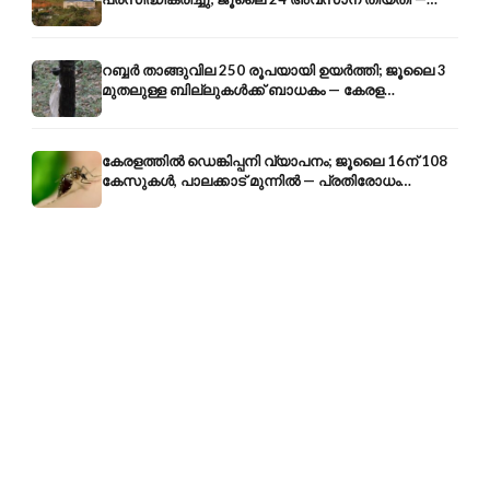
അറിയേണ്ടതെല്ലാം
റബ്ബർ താങ്ങുവില 250 രൂപയായി ഉയർത്തി; ജൂലൈ 3
മുതലുള്ള ബില്ലുകൾക്ക് ബാധകം — കേരള
കർഷകർക്ക് ആശ്വാസം
കേരളത്തിൽ ഡെങ്കിപ്പനി വ്യാപനം; ജൂലൈ 16ന് 108
കേസുകൾ, പാലക്കാട് മുന്നിൽ — പ്രതിരോധം
എങ്ങനെ?