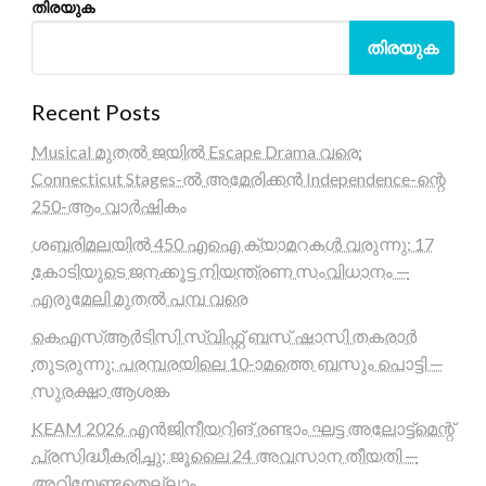
തിരയുക
തിരയുക
Recent Posts
Musical മുതൽ ജയിൽ Escape Drama വരെ:
Connecticut Stages-ൽ അമേരിക്കൻ Independence-ന്റെ
250-ആം വാർഷികം
ശബരിമലയിൽ 450 എഐ ക്യാമറകൾ വരുന്നു; 17
കോടിയുടെ ജനക്കൂട്ട നിയന്ത്രണ സംവിധാനം —
എരുമേലി മുതൽ പമ്പ വരെ
കെഎസ്ആർടിസി സ്വിഫ്റ്റ് ബസ് ഷാസി തകരാർ
തുടരുന്നു; പരമ്പരയിലെ 10-ാമത്തെ ബസും പൊട്ടി —
സുരക്ഷാ ആശങ്ക
KEAM 2026 എൻജിനീയറിങ് രണ്ടാം ഘട്ട അലോട്ട്മെന്റ്
പ്രസിദ്ധീകരിച്ചു; ജൂലൈ 24 അവസാന തീയതി —
അറിയേണ്ടതെല്ലാം