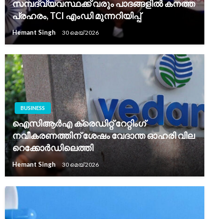
സമ്പദ്‌വ്യവസ്ഥക്ക് വരും പാദങ്ങളിൽ കനത്ത
പ്രഹരം, TCI എംഡി മുന്നറിയിപ്പ്
Hemant Singh
30 മെയ്‌ 2026
BUSINESS
ഐസിആർഎ ക്രെഡിറ്റ് റേറ്റിംഗ്
നവീകരണത്തിന് ശേഷം വേദാന്ത ഓഹരി വില
റെക്കോർഡിലെത്തി
Hemant Singh
30 മെയ്‌ 2026