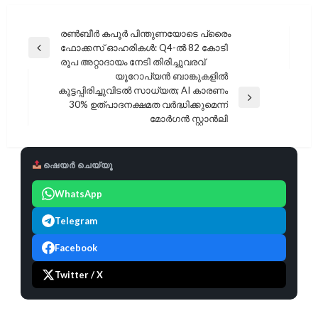
പോസ്റ്റുകളിലൂടെ
രണ്‍ബീര്‍ കപൂര്‍ പിന്തുണയോടെ പ്രൈം
ഫോക്കസ് ഓഹരികൾ: Q4-ൽ 82 കോടി
Previous
രൂപ അറ്റാദായം നേടി തിരിച്ചുവരവ്
Post
യൂറോപ്യൻ ബാങ്കുകളിൽ
കൂട്ടപ്പിരിച്ചുവിടൽ സാധ്യത; AI കാരണം
Next
30% ഉത്പാദനക്ഷമത വർദ്ധിക്കുമെന്ന്
Post
മോർഗൻ സ്റ്റാൻലി
ഷെയർ ചെയ്യൂ
WhatsApp
Telegram
Facebook
Twitter / X