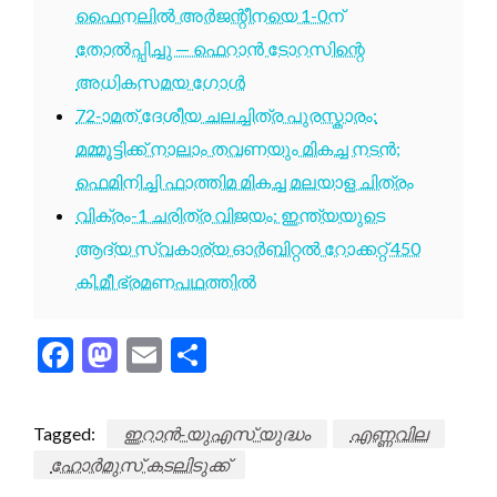
ഫൈനലിൽ അർജന്റീനയെ 1-0ന്
തോൽപ്പിച്ചു — ഫെറാൻ ടോറസിന്റെ
അധികസമയ ഗോൾ
72-ാമത് ദേശീയ ചലച്ചിത്ര പുരസ്കാരം:
മമ്മൂട്ടിക്ക് നാലാം തവണയും മികച്ച നടൻ;
ഫെമിനിച്ചി ഫാത്തിമ മികച്ച മലയാള ചിത്രം
വിക്രം-1 ചരിത്ര വിജയം: ഇന്ത്യയുടെ
ആദ്യ സ്വകാര്യ ഓർബിറ്റൽ റോക്കറ്റ് 450
കി.മീ ഭ്രമണപഥത്തിൽ
Facebook
Mastodon
Email
Share
Tagged:
ഇറാൻ-യുഎസ് യുദ്ധം
എണ്ണവില
ഹോർമുസ് കടലിടുക്ക്