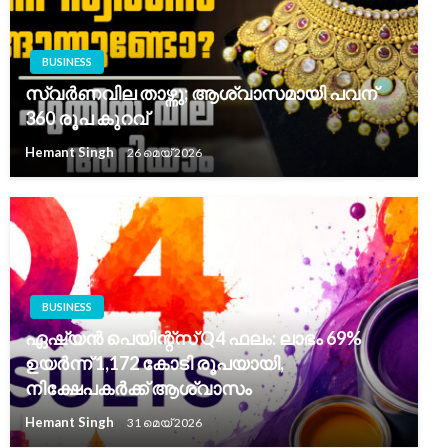
BUSINESS
സ്വർണവില താഴ്ന്നു; ആശ്വാസമായി പവന്
360 രൂപ കുറവ്
Hemant Singh
26 മെയ്‌ 2026
BUSINESS
ഏഷ്യൻ പെയിന്റ്സ് Q4 ഫലം: ലാഭം 69%
ഉയർന്ന് 1,172 കോടി രൂപയായി,
നിക്ഷേപകർക്ക് ആശ്വാസം
Hemant Singh
31 മെയ്‌ 2026