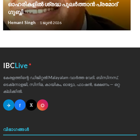
ഓഹരികളിൽ ശ്രദ്ധ പുലർത്താൻ പ്രമോദ്
ഗുബ്ബി
Hemant Singh
1 ജൂൺ 2026
●
IBC
Live
കേരളത്തിന്റെ ഡിജിറ്റൽ Malayalam വാർത്ത വേദി. ബിസിനസ്,
ടെക്‌നോളജി, സിനിമ, കായികം, ഓട്ടോ, ഫാഷൻ, ഭക്ഷണം — ഒറ്റ
ക്ലിക്കിൽ.
✈
f
◎
𝕏
വിഭാഗങ്ങൾ