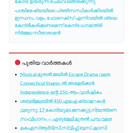
കോടി; ഉയരുന്ന ചെലവ് ഞെരിക്കുന്നു
പശ്ചിമേഷ്യയിലെ പ്രതിസന്ധികൾക്കിടയിൽ
ഇന്ധനം, വളം, ഫോറെക്സ് എന്നിവയിൽ ശ്രദ്ധ
കേന്ദ്രീകരിക്കണമെന്ന് കേന്ദ്ര ധനമന്ത്രി
നിർമ്മല സീതാരാമൻ
പുതിയ വാർത്തകൾ
Musical മുതൽ ജയിൽ Escape Drama വരെ:
Connecticut Stages-ൽ അമേരിക്കൻ
Independence-ന്റെ 250-ആം വാർഷികം
ശബരിമലയിൽ 450 എഐ ക്യാമറകൾ
വരുന്നു; 17 കോടിയുടെ ജനക്കൂട്ട നിയന്ത്രണ
സംവിധാനം — എരുമേലി മുതൽ പമ്പ വരെ
കെഎസ്ആർടിസി സ്വിഫ്റ്റ് ബസ് ഷാസി