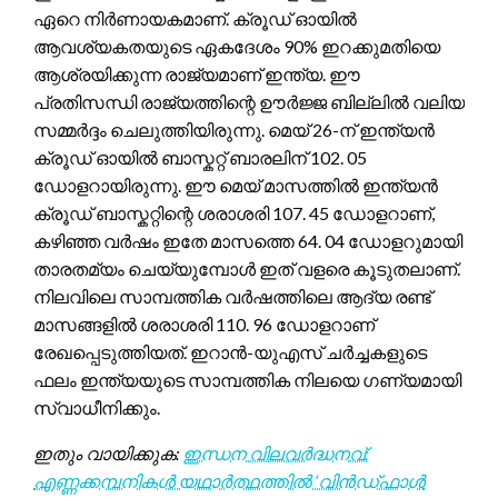
ഏറെ നിർണായകമാണ്. ക്രൂഡ് ഓയിൽ
ആവശ്യകതയുടെ ഏകദേശം 90% ഇറക്കുമതിയെ
ആശ്രയിക്കുന്ന രാജ്യമാണ് ഇന്ത്യ. ഈ
പ്രതിസന്ധി രാജ്യത്തിന്റെ ഊർജ്ജ ബില്ലിൽ വലിയ
സമ്മർദ്ദം ചെലുത്തിയിരുന്നു. മെയ് 26-ന് ഇന്ത്യൻ
ക്രൂഡ് ഓയിൽ ബാസ്കറ്റ് ബാരലിന് 102. 05
ഡോളറായിരുന്നു. ഈ മെയ് മാസത്തിൽ ഇന്ത്യൻ
ക്രൂഡ് ബാസ്കറ്റിന്റെ ശരാശരി 107. 45 ഡോളറാണ്,
കഴിഞ്ഞ വർഷം ഇതേ മാസത്തെ 64. 04 ഡോളറുമായി
താരതമ്യം ചെയ്യുമ്പോൾ ഇത് വളരെ കൂടുതലാണ്.
നിലവിലെ സാമ്പത്തിക വർഷത്തിലെ ആദ്യ രണ്ട്
മാസങ്ങളിൽ ശരാശരി 110. 96 ഡോളറാണ്
രേഖപ്പെടുത്തിയത്. ഇറാൻ-യുഎസ് ചർച്ചകളുടെ
ഫലം ഇന്ത്യയുടെ സാമ്പത്തിക നിലയെ ഗണ്യമായി
സ്വാധീനിക്കും.
ഇതും വായിക്കുക:
ഇന്ധന വിലവർദ്ധനവ്:
എണ്ണക്കമ്പനികൾ യഥാർത്ഥത്തിൽ ‘വിൻഡ്‌ഫാൾ