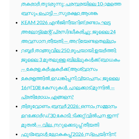
തകരാർ തുടരുന്നു; പരമ്പരയിലെ 10-ാമത്തെ
ബസും പൊട്ടി — സുരക്ഷാ ആശങ്ക
KEAM 2026 എൻജിനീയറിങ് രണ്ടാം ഘട്ട
അലോട്ട്മെന്റ് പ്രസിദ്ധീകരിച്ചു; ജൂലൈ 24
അവസാന തീയതി — അറിയേണ്ടതെല്ലാം
റബ്ബർ താങ്ങുവില 250 രൂപയായി ഉയർത്തി;
ജൂലൈ 3 മുതലുള്ള ബില്ലുകൾക്ക് ബാധകം
— കേരള കർഷകർക്ക് ആശ്വാസം
കേരളത്തിൽ ഡെങ്കിപ്പനി വ്യാപനം; ജൂലൈ
16ന് 108 കേസുകൾ, പാലക്കാട് മുന്നിൽ —
പ്രതിരോധം എങ്ങനെ?
തിരുവോണം ബമ്പർ 2026: ഒന്നാം സമ്മാനം
റെക്കോർഡ് 30 കോടി; ടിക്കറ്റ് വിൽപന ഇന്ന്
മുതൽ — വില, നറുക്കെടുപ്പ് തീയതി
ഫുട്ബോൾ ലോകകപ്പ് 2026 സ്പെയിനിന്;