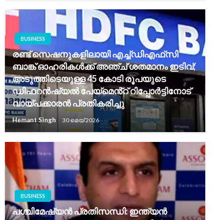
BUSINESS
രണ്ട് സെഷനുകളിലായി എച്ച്‌ഡിഎഫ്‌സി
ബാങ്ക് ഓഹരികൾക്ക് അഞ്ച് ശതമാനം ഇടിവ്;
അടുത്തിടെയുള്ള 45 കോടി രൂപയുടെ
ഡിഫറൻഷ്യൽ പേയ്‌മെൻ്റ് റിപ്പോർട്ടിനോട്
വായ്പക്കാരൻ പ്രതികരിച്ചു
Hemant Singh
30 മെയ്‌ 2026
BUSINESS
പശ്ചിമേഷ്യൻ പ്രതിസന്ധി: ഇന്ത്യൻ