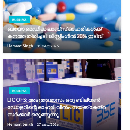
BUSINESS
ബയോ മെഡിക്ക ലാബ്സ് ഓഹരികൾക്ക്
കനത്ത തിരിച്ചടി; ലിസ്റ്റിംഗിൽ 20% ഇടിവ്
Hemant Singh
31 മെയ്‌ 2026
BUSINESS
LIC OFS: അടുത്ത മാസം ഒരു ബില്യൺ
ഡോളറിന്റെ ഓഹരി വിൽപനയ്ക്ക് കേന്ദ്ര
സർക്കാർ ഒരുങ്ങുന്നു
Hemant Singh
27 മെയ്‌ 2026