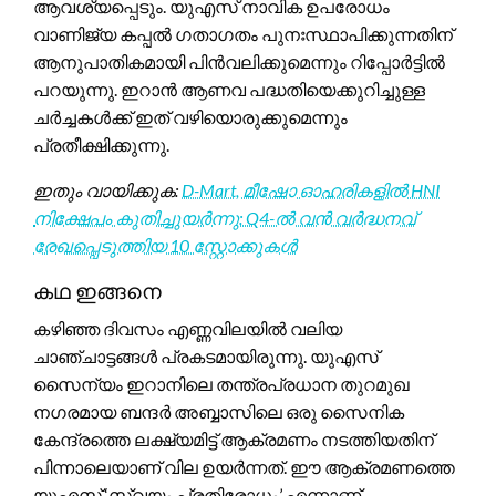
ആവശ്യപ്പെടും. യുഎസ് നാവിക ഉപരോധം
വാണിജ്യ കപ്പൽ ഗതാഗതം പുനഃസ്ഥാപിക്കുന്നതിന്
ആനുപാതികമായി പിൻവലിക്കുമെന്നും റിപ്പോർട്ടിൽ
പറയുന്നു. ഇറാൻ ആണവ പദ്ധതിയെക്കുറിച്ചുള്ള
ചർച്ചകൾക്ക് ഇത് വഴിയൊരുക്കുമെന്നും
പ്രതീക്ഷിക്കുന്നു.
ഇതും വായിക്കുക:
D-Mart, മീഷോ ഓഹരികളിൽ HNI
നിക്ഷേപം കുതിച്ചുയർന്നു: Q4-ൽ വൻ വർദ്ധനവ്
രേഖപ്പെടുത്തിയ 10 സ്റ്റോക്കുകൾ
കഥ ഇങ്ങനെ
കഴിഞ്ഞ ദിവസം എണ്ണവിലയിൽ വലിയ
ചാഞ്ചാട്ടങ്ങൾ പ്രകടമായിരുന്നു. യുഎസ്
സൈന്യം ഇറാനിലെ തന്ത്രപ്രധാന തുറമുഖ
നഗരമായ ബന്ദർ അബ്ബാസിലെ ഒരു സൈനിക
കേന്ദ്രത്തെ ലക്ഷ്യമിട്ട് ആക്രമണം നടത്തിയതിന്
പിന്നാലെയാണ് വില ഉയർന്നത്. ഈ ആക്രമണത്തെ
യുഎസ് ‘സ്വയം പ്രതിരോധം’ എന്നാണ്