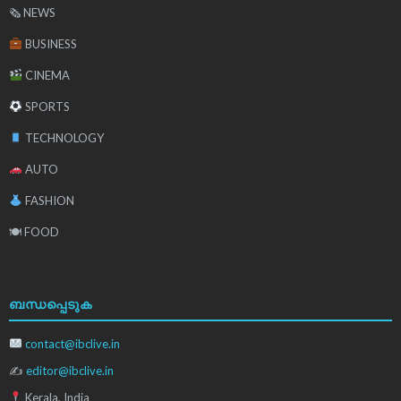
🗞 NEWS
BUSINESS
CINEMA
SPORTS
TECHNOLOGY
AUTO
FASHION
🍽 FOOD
ബന്ധപ്പെടുക
contact@ibclive.in
✍
editor@ibclive.in
Kerala, India