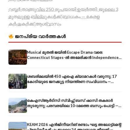
റബ്ബർ താങ്ങുവില 250 രൂപയായി ഉയർത്തി; ജൂലൈ 3
മുതലുള്ള ബില്ലുകൾക്ക് ബാധകം — കേരള
കർഷകർക്ക് ആശ്വാസം
ജനപ്രിയ വാർത്തകൾ
Musical മുതൽ ജയിൽ Escape Drama വരെ:
Connecticut Stages-ൽ അമേരിക്കൻ Independence-
ന്റെ 250-ആം വാർഷികം
ശബരിമലയിൽ 450 എഐ ക്യാമറകൾ വരുന്നു; 17
കോടിയുടെ ജനക്കൂട്ട നിയന്ത്രണ സംവിധാനം —
എരുമേലി മുതൽ പമ്പ വരെ
കെഎസ്ആർടിസി സ്വിഫ്റ്റ് ബസ് ഷാസി തകരാർ
തുടരുന്നു; പരമ്പരയിലെ 10-ാമത്തെ ബസും പൊട്ടി —
സുരക്ഷാ ആശങ്ക
KEAM 2026 എൻജിനീയറിങ് രണ്ടാം ഘട്ട അലോട്ട്മെന്റ്
പ്രസിദ്ധീകരിച്ചു; ജൂലൈ 24 അവസാന തീയതി —