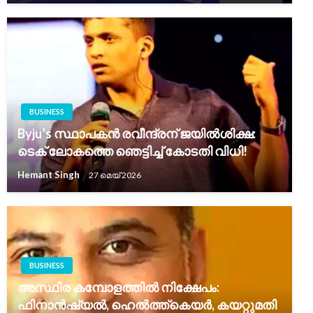
BUSINESS
Byju’s സ്ഥാപകൻ രവീന്ദ്രന് ജയിൽശിക്ഷ:
ടെക് ലോകത്തെ ഞെട്ടിച്ച് കോടതി വിധി!
Hemant Singh
27 മെയ്‌ 2026
BUSINESS
അസ്ഥിര കമ്പോളത്തിൽ നിക്ഷേപം:
ഫിനാൻഷ്യൽ, ഹെൽത്ത്‌കെയർ, കയറ്റുമതി