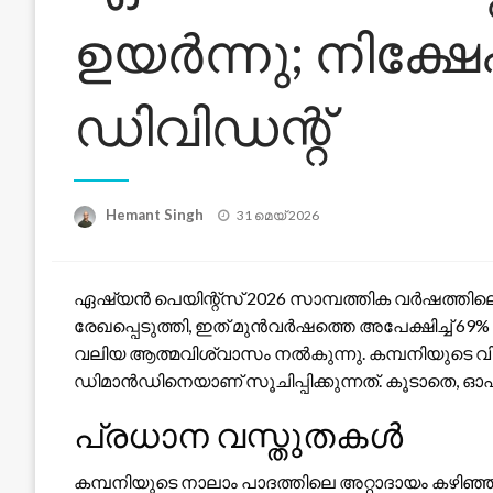
ഉയർന്നു; നിക്ഷേ
ഡിവിഡന്റ്
Posted
Hemant Singh
31 മെയ്‌ 2026
on
ഏഷ്യൻ പെയിന്റ്‌സ് 2026 സാമ്പത്തിക വർഷത്തിലെ
രേഖപ്പെടുത്തി, ഇത് മുൻവർഷത്തെ അപേക്ഷിച്ച് 69
വലിയ ആത്മവിശ്വാസം നൽകുന്നു. കമ്പനിയുടെ വി
ഡിമാൻഡിനെയാണ് സൂചിപ്പിക്കുന്നത്. കൂടാതെ, ഓഹരി
പ്രധാന വസ്തുതകൾ
കമ്പനിയുടെ നാലാം പാദത്തിലെ അറ്റാദായം കഴിഞ്