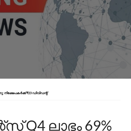
; നിക്ഷേപകർക്ക് ₹23 ഡിവിഡന്റ്
‌സ് Q4 ലാഭം 69%