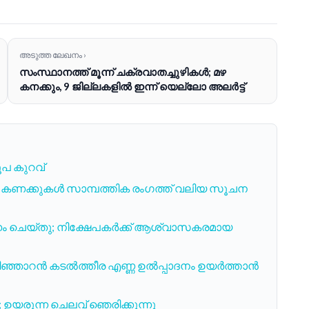
അടുത്ത ലേഖനം ›
സംസ്ഥാനത്ത് മൂന്ന് ചക്രവാതച്ചുഴികൾ; മഴ
കനക്കും, 9 ജില്ലകളിൽ ഇന്ന് യെല്ലോ അലർട്ട്
ൂപ കുറവ്
ൽ കണക്കുകൾ സാമ്പത്തിക രംഗത്ത് വലിയ സൂചന
ണം ചെയ്തു; നിക്ഷേപകർക്ക് ആശ്വാസകരമായ
ഞ്ഞാറൻ കടൽത്തീര എണ്ണ ഉൽപ്പാദനം ഉയർത്താൻ
; ഉയരുന്ന ചെലവ് ഞെരിക്കുന്നു