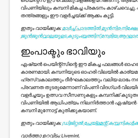
വിപണിയിലും കമ്പനി മികച്ച പ്രകടനം കാഴ്ചവെച്
തന്ത്രങ്ങളും ഈ വളർച്ചയ്ക്ക് ആക്കം കൂട്ടി.
ഇതും വായിക്കുക:
മാർച്ച് പാദത്തിൽ മുൻനിര നിക്ഷ
ജുൻജുൻവാലയുടെ കുടുംബത്തിന് നേരിയ ആഘാ
ഇംപാക്ടും ഭാവിയും
ഏഷ്യൻ പെയിന്റ്‌സിന്റെ ഈ മികച്ച ഫലങ്ങൾ ഓഹരി 
കാരണമായി. കമ്പനിയുടെ ഓഹരി വിലയിൽ കാര്യമായ 
ഹ്രസ്വകാലത്തും ദീർഘകാലത്തും വലിയ ലാഭം ന
പ്രവണത തുടരുമെന്നാണ് വിപണി വിദഗ്ധർ വിലയിരുത്
വളർച്ചയും ഉത്സവ സീസണുകളും കമ്പനിക്ക് കൂടുത
വിപണിയിൽ ആധിപത്യം നിലനിർത്താൻ ഏഷ്യൻ പെയി
കമ്പനി മുന്നോട്ട് കുതിക്കുകയാണ്.
ഇതും വായിക്കുക:
ഡിജിറ്റൽ പേയ്മെന്റ് കമ്പനികൾക്
വാർത്താ ഉറവിടം: Livemint.