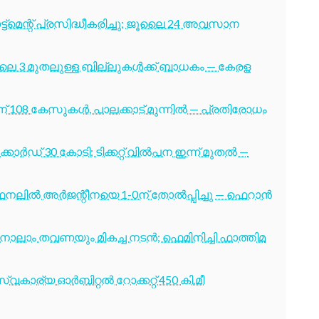
ട്മെന്റ് പ്രസിദ്ധീകരിച്ചു; ജൂലൈ 24 അവസാന
ൂലൈ 3 മുതലുള്ള ബില്ലുകൾക്ക് ബാധകം — കേരള
് 108 കേസുകൾ, പാലക്കാട് മുന്നിൽ — പ്രതിരോധം
ോർഡ് 30 കോടി; ടിക്കറ്റ് വിൽപന ഇന്ന് മുതൽ —
നലിൽ അർജന്റീനയെ 1-0ന് തോൽപ്പിച്ചു — ഫെറാൻ
ക്ക് നാലാം തവണയും മികച്ച നടൻ; ഫെമിനിച്ചി ഫാത്തിമ
വകാര്യ ഓർബിറ്റൽ റോക്കറ്റ് 450 കി.മീ