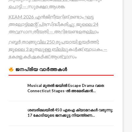
പൊട്ടി — സുരക്ഷാ ആശങ്ക
KEAM 2026 എൻജിനീയറിങ് രണ്ടാം ഘട്ട
അലോട്ട്മെന്റ് പ്രസിദ്ധീകരിച്ചു; ജൂലൈ 24
അവസാന തീയതി — അറിയേണ്ടതെല്ലാം
റബ്ബർ താങ്ങുവില 250 രൂപയായി ഉയർത്തി;
ജൂലൈ 3 മുതലുള്ള ബില്ലുകൾക്ക് ബാധകം —
കേരള കർഷകർക്ക് ആശ്വാസം
ജനപ്രിയ വാർത്തകൾ
Musical മുതൽ ജയിൽ Escape Drama വരെ:
Connecticut Stages-ൽ അമേരിക്കൻ
Independence-ന്റെ 250-ആം വാർഷികം
ശബരിമലയിൽ 450 എഐ ക്യാമറകൾ വരുന്നു;
17 കോടിയുടെ ജനക്കൂട്ട നിയന്ത്രണ
സംവിധാനം — എരുമേലി മുതൽ പമ്പ വരെ