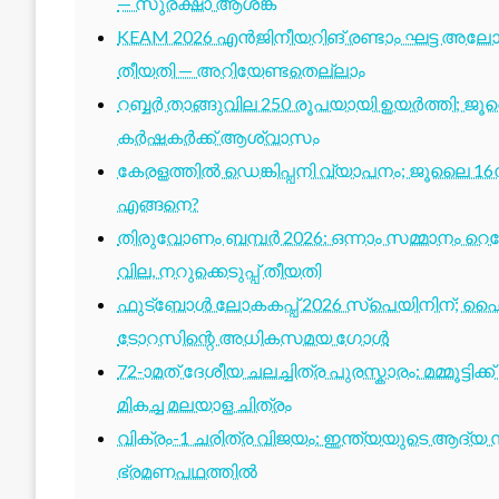
— സുരക്ഷാ ആശങ്ക
KEAM 2026 എൻജിനീയറിങ് രണ്ടാം ഘട്ട അലോട്
തീയതി — അറിയേണ്ടതെല്ലാം
റബ്ബർ താങ്ങുവില 250 രൂപയായി ഉയർത്തി; ജ
കർഷകർക്ക് ആശ്വാസം
കേരളത്തിൽ ഡെങ്കിപ്പനി വ്യാപനം; ജൂലൈ 16ന
എങ്ങനെ?
തിരുവോണം ബമ്പർ 2026: ഒന്നാം സമ്മാനം റെക്ക
വില, നറുക്കെടുപ്പ് തീയതി
ഫുട്ബോൾ ലോകകപ്പ് 2026 സ്പെയിനിന്; ഫൈ
ടോറസിന്റെ അധികസമയ ഗോൾ
72-ാമത് ദേശീയ ചലച്ചിത്ര പുരസ്കാരം: മമ്മൂട്ടി
മികച്ച മലയാള ചിത്രം
വിക്രം-1 ചരിത്ര വിജയം: ഇന്ത്യയുടെ ആദ്യ സ്
ഭ്രമണപഥത്തിൽ