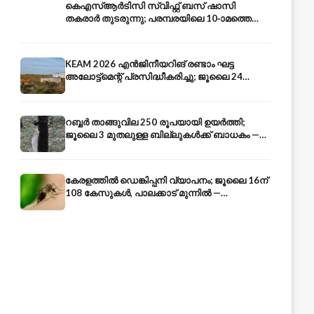
കെഎസ്ആർടിസി സ്വിഫ്റ്റ് ബസ് ഷാസി
തകരാർ തുടരുന്നു; പരമ്പരയിലെ 10-ാമത്തെ
ബസും പൊട്ടി — സുരക്ഷാ ആശങ്ക
KEAM 2026 എൻജിനീയറിങ് രണ്ടാം ഘട്ട
അലോട്ട്മെന്റ് പ്രസിദ്ധീകരിച്ചു; ജൂലൈ 24
അവസാന തീയതി — അറിയേണ്ടതെല്ലാം
റബ്ബർ താങ്ങുവില 250 രൂപയായി ഉയർത്തി;
ജൂലൈ 3 മുതലുള്ള ബില്ലുകൾക്ക് ബാധകം —
കേരള കർഷകർക്ക് ആശ്വാസം
കേരളത്തിൽ ഡെങ്കിപ്പനി വ്യാപനം; ജൂലൈ 16ന്
108 കേസുകൾ, പാലക്കാട് മുന്നിൽ —
പ്രതിരോധം എങ്ങനെ?