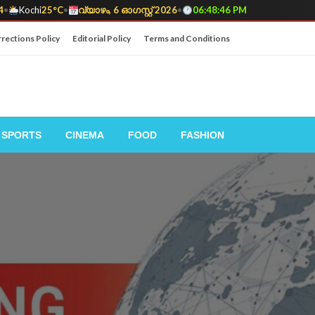
4
•
Kochi
25°C
•
വ്യാഴം, 6 ഓഗസ്റ്റ് 2026
•
06:48:48 PM
rections Policy
Editorial Policy
Terms and Conditions
SPORTS
CINEMA
FOOD
FASHION