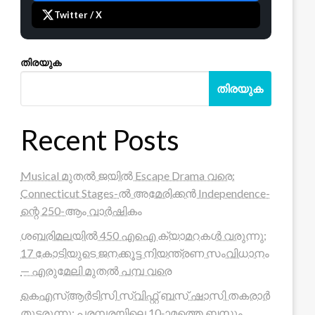
Twitter / X
തിരയുക
തിരയുക
Recent Posts
Musical മുതൽ ജയിൽ Escape Drama വരെ:
Connecticut Stages-ൽ അമേരിക്കൻ Independence-
ന്റെ 250-ആം വാർഷികം
ശബരിമലയിൽ 450 എഐ ക്യാമറകൾ വരുന്നു;
17 കോടിയുടെ ജനക്കൂട്ട നിയന്ത്രണ സംവിധാനം
— എരുമേലി മുതൽ പമ്പ വരെ
കെഎസ്ആർടിസി സ്വിഫ്റ്റ് ബസ് ഷാസി തകരാർ
തുടരുന്നു; പരമ്പരയിലെ 10-ാമത്തെ ബസും