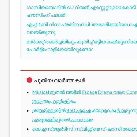
ഗാസിയാബാദില്‍ AU റിയല്‍ എസ്റ്റേറ്റ് 1,200 കോടി
ഹൗസിംഗ് പദ്ധതി
എച്ച്-1ബി വിസ പ്രതിസന്ധി: അമേരിക്കയിലെ ഐടി
വലയ്ക്കുന്നു
മാർക്കറ്റ് തകർച്ചയിലും കുതിച്ച് ഭട്ടിയ കമ്മ്യൂ
പോർട്ട്‌ഫോളിയോയിലുണ്ടോ?
പുതിയ വാർത്തകൾ
Musical മുതൽ ജയിൽ Escape Drama വരെ: Conne
250-ആം വാർഷികം
ശബരിമലയിൽ 450 എഐ ക്യാമറകൾ വരുന്നു; 1
എരുമേലി മുതൽ പമ്പ വരെ
കെഎസ്ആർടിസി സ്വിഫ്റ്റ് ബസ് ഷാസി തകരാർ 