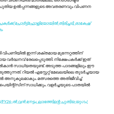
ചു. പുതിയ ഉൽപ്പന്നങ്ങളുടെ അവതരണവും വിപണന
േപകർക്ക് പോർട്ട്ഫോളിയോയിൽ തിരിച്ചടി: രാകേഷ്
തം
വിപണിയിൽ ഇന്ന് ശക്തമായ മുന്നേറ്റത്തിന്
വർദ്ധനവ് രേഖപ്പെടുത്തി. നിക്ഷേപകർക്ക് ഇത്
ൽകാൻ സാധ്യതയുണ്ട്. അടുത്ത പാദങ്ങളിലും ഈ
തുന്നത്. റിയൽ എസ്റ്റേറ്റ് മേഖലയിലെ തുടർച്ചയായ
ൽ അനുകൂലമാകും. മത്സരത്തെ അതിജീവിച്ച്
ന്റ്‌സിന് സാധിക്കും. വളർച്ചയുടെ പാതയിൽ
ക് FY26-ൽ വൻ നേട്ടം: ലാഭത്തിന്റെ പുതിയ യുഗം!