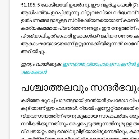
₹1,185. 5 കോടിയായി ഉയർന്നു. ഈ വളർച്ച പെയിന്
ആധിപത്യം ഉറപ്പിക്കുന്നു. വിറ്റുവരവിലെ വർദ്ധനവ് 
ഉത്പന്നങ്ങളോടുള്ള സ്വീകാര്യതയെയാണ് കാണിക്
കാര്യക്ഷമമായ പ്രവർത്തനങ്ങളും ഈ നേട്ടത്തിന് പി
പ്രഖ്യാപിച്ചത് ഓഹരി ഉടമകൾക്ക് വലിയ സന്തോ
ആകാംഷയോടെയാണ് ഉറ്റുനോക്കിയിരുന്നത്. ലാഭവി
അറിയിച്ചു.
ഇതും വായിക്കുക:
ഇന്നത്തെ വ്യാപാര സെഷനിൽ ഇന
ഘടകങ്ങൾ
പശ്ചാത്തലവും സന്ദർഭവു
കഴിഞ്ഞ കുറച്ച് പാദങ്ങളായി ഇന്ത്യൻ ഉപഭോഗ 
കൂടിയാണ് ഈ ഫലങ്ങൾ. റിയൽ എസ്റ്റേറ്റ് മേഖലയി
വ്യവസായത്തിന് അനുകൂലമായ സാഹചര്യം ഒരുക്ക
നവീകരിക്കുന്നതിനും മെച്ചപ്പെടുത്തുന്നതിനുമുള്ള ത
വിലക്കയറ്റം ഒരു വെല്ലുവിളിയായിരുന്നെങ്കിലും,
പെയിന്റ്‌സ് ഈ വെല്ലുവിളികളെ മറികടന്നു. ആഭ്യന