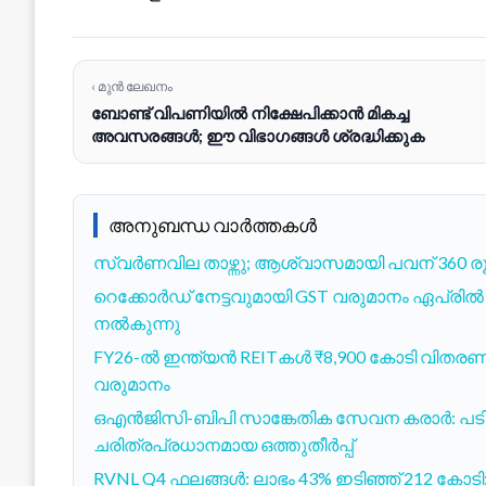
‹ മുൻ ലേഖനം
ബോണ്ട് വിപണിയിൽ നിക്ഷേപിക്കാൻ മികച്ച
അവസരങ്ങൾ; ഈ വിഭാഗങ്ങൾ ശ്രദ്ധിക്കുക
അനുബന്ധ വാർത്തകൾ
സ്വർണവില താഴ്ന്നു; ആശ്വാസമായി പവന് 360 ര
റെക്കോർഡ് നേട്ടവുമായി GST വരുമാനം ഏപ്രി
നൽകുന്നു
FY26-ൽ ഇന്ത്യൻ REITകൾ ₹8,900 കോടി വിതര
വരുമാനം
ഒഎൻജിസി-ബിപി സാങ്കേതിക സേവന കരാർ: പടി
ചരിത്രപ്രധാനമായ ഒത്തുതീർപ്പ്
RVNL Q4 ഫലങ്ങള്‍: ലാഭം 43% ഇടിഞ്ഞ് 212 കോടി