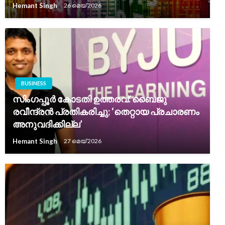
Hemant Singh
26 മെയ്‌ 2026
BUSINESS
സിംഗപ്പൂർ കോടതി ഉത്തരവ്: ബൈജു
രവീന്ദ്രൻ പ്രതികരിച്ചു; ‘തെറ്റായ പ്രചാരണം
അനുവദിക്കില്ല’
Hemant Singh
27 മെയ്‌ 2026