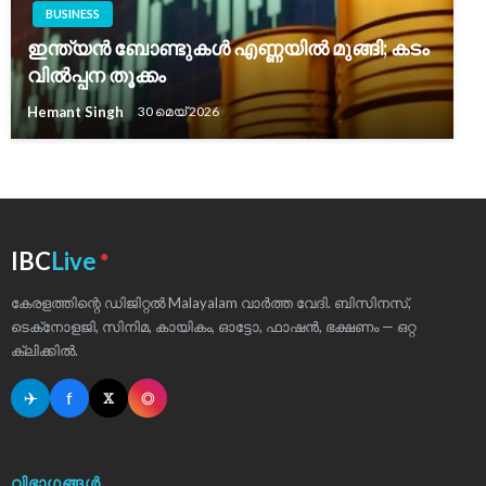
BUSINESS
ഇന്ത്യൻ ബോണ്ടുകൾ എണ്ണയിൽ മുങ്ങി; കടം
വിൽപ്പന തൂക്കം
Hemant Singh
30 മെയ്‌ 2026
●
IBC
Live
കേരളത്തിന്റെ ഡിജിറ്റൽ Malayalam വാർത്ത വേദി. ബിസിനസ്,
ടെക്‌നോളജി, സിനിമ, കായികം, ഓട്ടോ, ഫാഷൻ, ഭക്ഷണം — ഒറ്റ
ക്ലിക്കിൽ.
✈
f
◎
𝕏
വിഭാഗങ്ങൾ