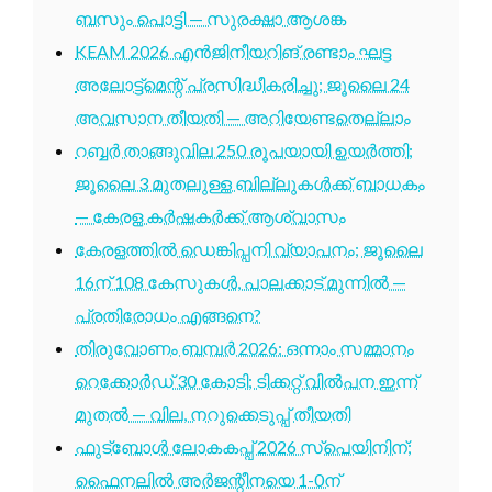
ബസും പൊട്ടി — സുരക്ഷാ ആശങ്ക
KEAM 2026 എൻജിനീയറിങ് രണ്ടാം ഘട്ട
അലോട്ട്മെന്റ് പ്രസിദ്ധീകരിച്ചു; ജൂലൈ 24
അവസാന തീയതി — അറിയേണ്ടതെല്ലാം
റബ്ബർ താങ്ങുവില 250 രൂപയായി ഉയർത്തി;
ജൂലൈ 3 മുതലുള്ള ബില്ലുകൾക്ക് ബാധകം
— കേരള കർഷകർക്ക് ആശ്വാസം
കേരളത്തിൽ ഡെങ്കിപ്പനി വ്യാപനം; ജൂലൈ
16ന് 108 കേസുകൾ, പാലക്കാട് മുന്നിൽ —
പ്രതിരോധം എങ്ങനെ?
തിരുവോണം ബമ്പർ 2026: ഒന്നാം സമ്മാനം
റെക്കോർഡ് 30 കോടി; ടിക്കറ്റ് വിൽപന ഇന്ന്
മുതൽ — വില, നറുക്കെടുപ്പ് തീയതി
ഫുട്ബോൾ ലോകകപ്പ് 2026 സ്പെയിനിന്;
ഫൈനലിൽ അർജന്റീനയെ 1-0ന്