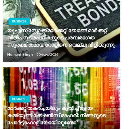
BUSINESS
യുഎസ് സ്റ്റോക്ക് മാർക്കറ്റ്: ബോണ്ട് മാർക്കറ്റ്
വിൽപന ട്രഷറികളുടെ പരമ്പരാഗത
സുരക്ഷിതമായ റോളിനെ വെല്ലുവിളിക്കുന്നു
Hemant Singh
30 മെയ്‌ 2026
BUSINESS
മാർക്കറ്റ് തകർച്ചയിലും കുതിച്ച് ഭട്ടിയ
കമ്മ്യൂണിക്കേഷൻസ് ഓഹരി: നിങ്ങളുടെ
പോർട്ട്‌ഫോളിയോയിലുണ്ടോ?