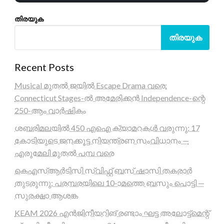
തിരയുക
തിരയുക
Recent Posts
Musical മുതൽ ജയിൽ Escape Drama വരെ:
Connecticut Stages-ൽ അമേരിക്കൻ Independence-ന്റെ
250-ആം വാർഷികം
ശബരിമലയിൽ 450 എഐ ക്യാമറകൾ വരുന്നു; 17
കോടിയുടെ ജനക്കൂട്ട നിയന്ത്രണ സംവിധാനം —
എരുമേലി മുതൽ പമ്പ വരെ
കെഎസ്ആർടിസി സ്വിഫ്റ്റ് ബസ് ഷാസി തകരാർ
തുടരുന്നു; പരമ്പരയിലെ 10-ാമത്തെ ബസും പൊട്ടി —
സുരക്ഷാ ആശങ്ക
KEAM 2026 എൻജിനീയറിങ് രണ്ടാം ഘട്ട അലോട്ട്മെന്റ്