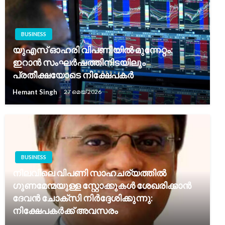
BUSINESS
യുഎസ് ഓഹരി വിപണിയിൽ മുന്നേറ്റം:
ഇറാൻ സംഘർഷത്തിനിടയിലും
പ്രതീക്ഷയോടെ നിക്ഷേപകർ
Hemant Singh
27 മെയ്‌ 2026
BUSINESS
നിലവിലെ വിപണി സാഹചര്യത്തിൽ
ഗുണമേന്മയുള്ള സ്റ്റോക്കുകൾ ശേഖരിക്കാൻ
ദേവൻ ചോക്സി നിർദ്ദേശിക്കുന്നു:
നിക്ഷേപകർക്ക് അവസരം