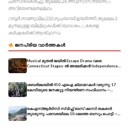
പ്രസിദ്ധീകരിച്ചു; ജൂലൈ 24 അവസാന തീയതി —
അറിയേണ്ടതെല്ലാം
റബ്ബർ താങ്ങുവില 250 രൂപയായി ഉയർത്തി; ജൂലൈ 3
മുതലുള്ള ബില്ലുകൾക്ക് ബാധകം — കേരള
കർഷകർക്ക് ആശ്വാസം
ജനപ്രിയ വാർത്തകൾ
Musical മുതൽ ജയിൽ Escape Drama വരെ:
Connecticut Stages-ൽ അമേരിക്കൻ Independence-
ന്റെ 250-ആം വാർഷികം
ശബരിമലയിൽ 450 എഐ ക്യാമറകൾ വരുന്നു; 17
കോടിയുടെ ജനക്കൂട്ട നിയന്ത്രണ സംവിധാനം —
എരുമേലി മുതൽ പമ്പ വരെ
കെഎസ്ആർടിസി സ്വിഫ്റ്റ് ബസ് ഷാസി തകരാർ
തുടരുന്നു; പരമ്പരയിലെ 10-ാമത്തെ ബസും പൊട്ടി —
സുരക്ഷാ ആശങ്ക