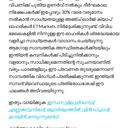
വിപണിക്ക് പുതിയ ഉണർവ് നൽകും. ദീർഘകാല
നിക്ഷേപകർക്ക് ഇപ്പോഴും 30% വരെ വരുമാനം
നൽകാൻ സാധ്യതയുള്ള അഞ്ച് ലാർജ്-ക്യാപ്
ഓഹരികൾ ETMarkets നിർദ്ദേശിക്കുന്നുണ്ട്. വിവിധ
മേഖലകളിൽ നിന്നുള്ള ഈ ഓഹരികൾ ശ്രദ്ധേയമായ
വളർച്ചാ സാധ്യതകൾ വാഗ്ദാനം ചെയ്യുന്നു.
ആഗോള സാമ്പത്തിക അസ്ഥിരതകൾക്കിടയിലും
ഇന്ത്യൻ കമ്പനികൾക്ക് പിടിച്ചുനിൽക്കാനും
വളരാനും സാധിക്കുമെന്നതിന്റെ സൂചനയാണിത്.
വരും പാദങ്ങളിലും ഈ പ്രവണത തുടരുമെന്നാണ്
സാമ്പത്തിക വിദഗ്ധർ പ്രതീക്ഷിക്കുന്നത്. ഇന്ത്യൻ
സമ്പദ്‌വ്യവസ്ഥയുടെ പ്രതിരോധശേഷി ഈ
ഫലങ്ങൾ അടിവരയിടുന്നു.
ഇതും വായിക്കുക:
ഇന്ധന വിലവർദ്ധനവ്:
എണ്ണക്കമ്പനികൾ യഥാർത്ഥത്തിൽ ‘വിൻഡ്‌ഫാൾ
ഗെയിൻ’ നേടുന്നുണ്ടോ?