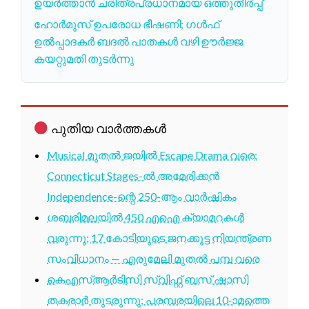
ഉയർത്താൻ ചരിത്രപ്രധാനമായ ഒത്തുതീർപ്പ്
ഹോർമുസ് ഉപരോധ ഭീഷണി; ഗൾഫ്
ഉൽപ്പാദകർ ബദൽ പാതകൾ വഴി ഊർജ്ജ
കയറ്റുമതി തുടർന്നു
പുതിയ വാർത്തകൾ
Musical മുതൽ ജയിൽ Escape Drama വരെ:
Connecticut Stages-ൽ അമേരിക്കൻ
Independence-ന്റെ 250-ആം വാർഷികം
ശബരിമലയിൽ 450 എഐ ക്യാമറകൾ
വരുന്നു; 17 കോടിയുടെ ജനക്കൂട്ട നിയന്ത്രണ
സംവിധാനം — എരുമേലി മുതൽ പമ്പ വരെ
കെഎസ്ആർടിസി സ്വിഫ്റ്റ് ബസ് ഷാസി
തകരാർ തുടരുന്നു; പരമ്പരയിലെ 10-ാമത്തെ