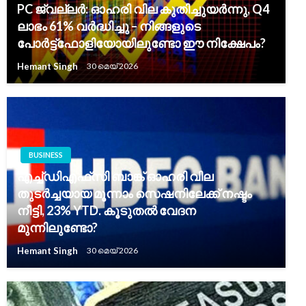
PC ജ്വല്ലർ: ഓഹരി വില കുതിച്ചുയർന്നു, Q4
ലാഭം 61% വർദ്ധിച്ചു – നിങ്ങളുടെ
പോർട്ട്‌ഫോളിയോയിലുണ്ടോ ഈ നിക്ഷേപം?
Hemant Singh
30 മെയ്‌ 2026
BUSINESS
എച്ച്‌ഡിഎഫ്‌സി ബാങ്ക് ഓഹരി വില
തുടർച്ചയായ മൂന്നാം സെഷനിലേക്ക് നഷ്ടം
നീട്ടി, 23% YTD. കൂടുതൽ വേദന
മുന്നിലുണ്ടോ?
Hemant Singh
30 മെയ്‌ 2026