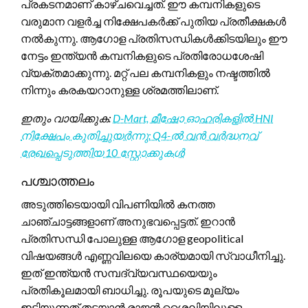
പ്രകടനമാണ് കാഴ്ചവെച്ചത്. ഈ കമ്പനികളുടെ
വരുമാന വളർച്ച നിക്ഷേപകർക്ക് പുതിയ പ്രതീക്ഷകൾ
നൽകുന്നു. ആഗോള പ്രതിസന്ധികൾക്കിടയിലും ഈ
നേട്ടം ഇന്ത്യൻ കമ്പനികളുടെ പ്രതിരോധശേഷി
വ്യക്തമാക്കുന്നു. മറ്റ് പല കമ്പനികളും നഷ്ടത്തിൽ
നിന്നും കരകയറാനുള്ള ശ്രമത്തിലാണ്.
ഇതും വായിക്കുക:
D-Mart, മീഷോ ഓഹരികളിൽ HNI
നിക്ഷേപം കുതിച്ചുയർന്നു: Q4-ൽ വൻ വർദ്ധനവ്
രേഖപ്പെടുത്തിയ 10 സ്റ്റോക്കുകൾ
പശ്ചാത്തലം
അടുത്തിടെയായി വിപണിയിൽ കനത്ത
ചാഞ്ചാട്ടങ്ങളാണ് അനുഭവപ്പെട്ടത്. ഇറാൻ
പ്രതിസന്ധി പോലുള്ള ആഗോള geopolitical
വിഷയങ്ങൾ എണ്ണവിലയെ കാര്യമായി സ്വാധീനിച്ചു.
ഇത് ഇന്ത്യൻ സമ്പദ്‌വ്യവസ്ഥയെയും
പ്രതികൂലമായി ബാധിച്ചു. രൂപയുടെ മൂല്യം
ഇടിയുന്നത് തടയാൻ രാജൻ ശൈലിയിലുള്ള