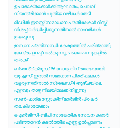
ഉപഭോക്താക്കൾക്ക് ആഘാതം, ചെലവ്
നിയന്ത്രിക്കാൻ പുതിയ വഴികൾ തേടി
മിഡിൽ ഈസ്റ്റ് സമാധാന പ്രതീക്ഷകൾ റിസ്ക്
വിശപ്പ് വർദ്ധിപ്പിക്കുന്നതിനാൽ ഓഹരികൾ
ഉയരുന്നു
ഇന്ധന പ്രതിസന്ധി: കേരളത്തിൽ പരിഭ്രാന്തി;
കേന്ദ്രം ഉറപ്പ് നൽകുന്നു, പക്ഷെ പമ്പുകളിൽ
തിരക്ക്
ബ്രെൻ്റ് ക്രൂഡ് 96 ഡോളറിന് താഴെയായി,
യുഎസ്-ഇറാൻ സമാധാന പ്രതീക്ഷകൾ
വളരുന്നതിനാൽ സ്ലൈഡ് 4 ആഴ്ചയിലെ
ഏറ്റവും താഴ്ന്ന നിലയിലേക്ക് നീട്ടുന്നു
സൺ ഫാർമ സ്റ്റോക്കിന് മാർജിൻ പ്രഷർ
തലകീഴായേക്കാം
ഒഎൻജിസി-ബിപി സാങ്കേതിക സേവന കരാർ:
പടിഞ്ഞാറൻ കടൽത്തീര എണ്ണ ഉൽപ്പാദനം