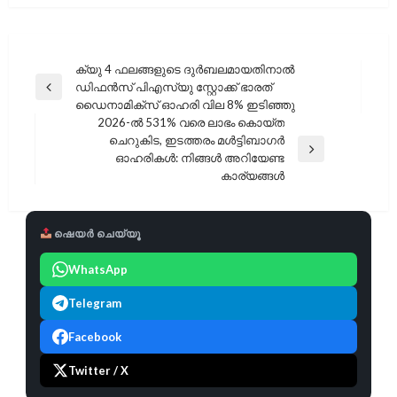
പോസ്റ്റുകളിലൂടെ
ക്യു 4 ഫലങ്ങളുടെ ദുർബലമായതിനാൽ
ഡിഫൻസ് പിഎസ്‌യു സ്റ്റോക്ക് ഭാരത്
Previous
ഡൈനാമിക്‌സ് ഓഹരി വില 8% ഇടിഞ്ഞു
Post
2026-ൽ 531% വരെ ലാഭം കൊയ്ത
ചെറുകിട, ഇടത്തരം മൾട്ടിബാഗർ
Next
ഓഹരികൾ: നിങ്ങൾ അറിയേണ്ട
Post
കാര്യങ്ങൾ
ഷെയർ ചെയ്യൂ
WhatsApp
Telegram
Facebook
Twitter / X