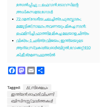
തോൽപ്പിച്ചു — ഫെറാൻ ടോറസിന്റെ
അധികസമയ ഗോൾ
72-ാമത് ദേശീയ ചലച്ചിത്ര പുരസ്കാരം:
മമ്മൂട്ടിക്ക് നാലാം തവണയും മികച്ച നടൻ;
ഫെമിനിച്ചി ഫാത്തിമ മികച്ച മലയാള ചിത്രം
വിക്രം-1 ചരിത്ര വിജയം: ഇന്ത്യയുടെ
ആദ്യ സ്വകാര്യ ഓർബിറ്റൽ റോക്കറ്റ് 450
കി.മീ ഭ്രമണപഥത്തിൽ
Facebook
Mastodon
Email
Share
Tagged:
AI നിക്ഷേപം
ഇന്ത്യൻ ഓഹരി വിപണി
ബിസിനസ്സ് വാർത്തകൾ