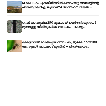
KEAM 2026 എൻജിനീയറിങ് രണ്ടാം ഘട്ട അലോട്ട്മെന്റ്
പ്രസിദ്ധീകരിച്ചു; ജൂലൈ 24 അവസാന തീയതി —
അറിയേണ്ടതെല്ലാം
റബ്ബർ താങ്ങുവില 250 രൂപയായി ഉയർത്തി; ജൂലൈ 3
മുതലുള്ള ബില്ലുകൾക്ക് ബാധകം — കേരള
കർഷകർക്ക് ആശ്വാസം
കേരളത്തിൽ ഡെങ്കിപ്പനി വ്യാപനം; ജൂലൈ 16ന് 108
കേസുകൾ, പാലക്കാട് മുന്നിൽ — പ്രതിരോധം
എങ്ങനെ?