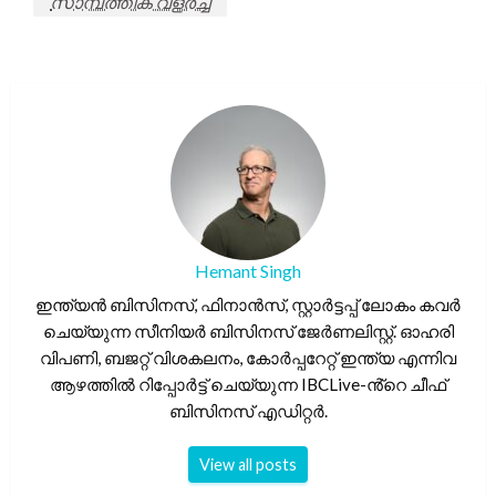
സാമ്പത്തിക വളർച്ച
Hemant Singh
ഇന്ത്യൻ ബിസിനസ്, ഫിനാൻസ്, സ്റ്റാർട്ടപ്പ് ലോകം കവർ
ചെയ്യുന്ന സീനിയർ ബിസിനസ് ജേർണലിസ്റ്റ്. ഓഹരി
വിപണി, ബജറ്റ് വിശകലനം, കോർപ്പറേറ്റ് ഇന്ത്യ എന്നിവ
ആഴത്തിൽ റിപ്പോർട്ട് ചെയ്യുന്ന IBCLive-ൻ്റെ ചീഫ്
ബിസിനസ് എഡിറ്റർ.
View all posts