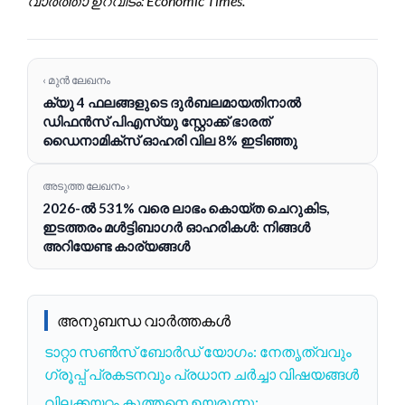
വാർത്താ ഉറവിടം: Economic Times.
‹ മുൻ ലേഖനം
ക്യു 4 ഫലങ്ങളുടെ ദുർബലമായതിനാൽ
ഡിഫൻസ് പിഎസ്‌യു സ്റ്റോക്ക് ഭാരത്
ഡൈനാമിക്‌സ് ഓഹരി വില 8% ഇടിഞ്ഞു
അടുത്ത ലേഖനം ›
2026-ൽ 531% വരെ ലാഭം കൊയ്ത ചെറുകിട,
ഇടത്തരം മൾട്ടിബാഗർ ഓഹരികൾ: നിങ്ങൾ
അറിയേണ്ട കാര്യങ്ങൾ
അനുബന്ധ വാർത്തകൾ
ടാറ്റാ സൺസ് ബോർഡ് യോഗം: നേതൃത്വവും
ഗ്രൂപ്പ് പ്രകടനവും പ്രധാന ചർച്ചാ വിഷയങ്ങൾ
വിലക്കയറ്റം കുത്തനെ ഉയരുന്നു: