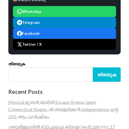
WhatsApp
Telegram
Facebook
Twitter / X
തിരയുക
തിരയുക
Recent Posts
Musical മുതൽ ജയിൽ Escape Drama വരെ:
Connecticut Stages-ൽ അമേരിക്കൻ Independence-ന്റെ
250-ആം വാർഷികം
ശബരിമലയിൽ 450 എഐ ക്യാമറകൾ വരുന്നു; 17