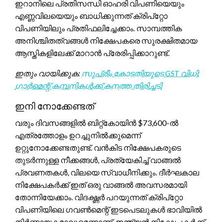
ഇറാനിലെ പ്രതിസന്ധി ഓഹരി വിപണിയെയും
എണ്ണവിലയെയും ബാധിക്കുന്നത് ക്രിപ്റ്റോ
വിപണിയിലും പ്രതിഫലിച്ചേക്കാം. സാമ്പത്തിക
അനിശ്ചിതത്വങ്ങൾ നിക്ഷേപകരെ സുരക്ഷിതമായ
ആസ്തികളിലേക്ക് മാറാൻ പ്രേരിപ്പിക്കാറുണ്ട്.
ഇതും വായിക്കുക:
സുപ്രീം കോടതിയുടെ GST വിധി:
ഗാർമെന്റ് കമ്പനികൾക്ക് കനത്ത തിരിച്ചടി
ഇനി നോക്കേണ്ടത്
വരും ദിവസങ്ങളിൽ ബിറ്റ്കോയിൻ $73,600-ൽ
എത്രത്തോളം ഉറച്ചുനിൽക്കുമെന്ന്
ഉറ്റുനോക്കേണ്ടതുണ്ട്. വൻകിട നിക്ഷേപകരുടെ
തുടർന്നുള്ള നീക്കങ്ങൾ, പ്രത്യേകിച്ച് വാങ്ങൽ
പ്രവണതകൾ, വിലയെ സ്വാധീനിക്കും. ദീർഘകാല
നിക്ഷേപകർക്ക് ഇത് ഒരു വാങ്ങൽ അവസരമായി
തോന്നിയേക്കാം. വിദഗ്ദ്ധർ പറയുന്നത് ക്രിപ്റ്റോ
വിപണിയിലെ ഗവൺമെന്റ് ഇടപെടലുകൾ ഭാവിയിൽ
നിർണ്ണായകമാവുമെന്നാണ്. ഇന്ത്യൻ നിക്ഷേപകർക്ക്,