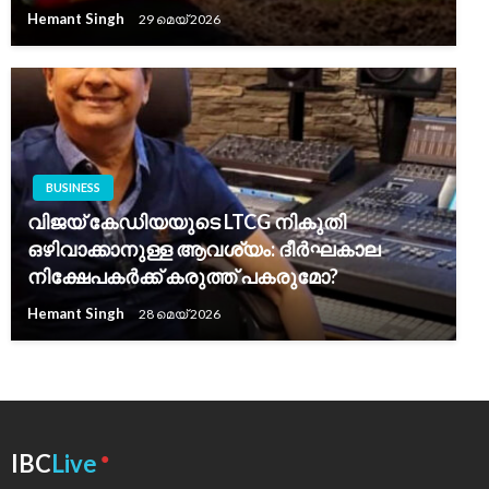
Hemant Singh
29 മെയ്‌ 2026
BUSINESS
വിജയ് കേഡിയയുടെ LTCG നികുതി
ഒഴിവാക്കാനുള്ള ആവശ്യം: ദീർഘകാല
നിക്ഷേപകർക്ക് കരുത്ത് പകരുമോ?
Hemant Singh
28 മെയ്‌ 2026
●
IBC
Live