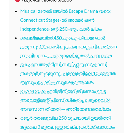
Musical മുതൽ ജയിൽ Escape Drama വരെ:
Connecticut Stages-ൽ അമേരിക്കൻ
Independence-ന്റെ 250-ആം വാർഷികം
ശബരിമലയിൽ 450 എഐ ക്യാമറകൾ
വരുന്നു; 17 കോടിയുടെ ജനക്കൂട്ട നിയന്ത്രണ
സംവിധാനം — എരുമേലി മുതൽ പമ്പ വരെ
കെഎസ്ആർടിസി സ്വിഫ്റ്റ് ബസ് ഷാസി
തകരാർ തുടരുന്നു; പരമ്പരയിലെ 10-ാമത്തെ
ബസും പൊട്ടി — സുരക്ഷാ ആശങ്ക
KEAM 2026 എൻജിനീയറിങ് രണ്ടാം ഘട്ട
അലോട്ട്മെന്റ് പ്രസിദ്ധീകരിച്ചു; ജൂലൈ 24
അവസാന തീയതി — അറിയേണ്ടതെല്ലാം
റബ്ബർ താങ്ങുവില 250 രൂപയായി ഉയർത്തി;
ജൂലൈ 3 മുതലുള്ള ബില്ലുകൾക്ക് ബാധകം