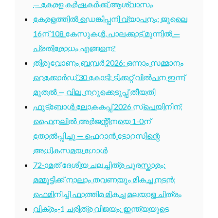
— കേരള കർഷകർക്ക് ആശ്വാസം
കേരളത്തിൽ ഡെങ്കിപ്പനി വ്യാപനം; ജൂലൈ
16ന് 108 കേസുകൾ, പാലക്കാട് മുന്നിൽ —
പ്രതിരോധം എങ്ങനെ?
തിരുവോണം ബമ്പർ 2026: ഒന്നാം സമ്മാനം
റെക്കോർഡ് 30 കോടി; ടിക്കറ്റ് വിൽപന ഇന്ന്
മുതൽ — വില, നറുക്കെടുപ്പ് തീയതി
ഫുട്ബോൾ ലോകകപ്പ് 2026 സ്പെയിനിന്;
ഫൈനലിൽ അർജന്റീനയെ 1-0ന്
തോൽപ്പിച്ചു — ഫെറാൻ ടോറസിന്റെ
അധികസമയ ഗോൾ
72-ാമത് ദേശീയ ചലച്ചിത്ര പുരസ്കാരം:
മമ്മൂട്ടിക്ക് നാലാം തവണയും മികച്ച നടൻ;
ഫെമിനിച്ചി ഫാത്തിമ മികച്ച മലയാള ചിത്രം
വിക്രം-1 ചരിത്ര വിജയം: ഇന്ത്യയുടെ