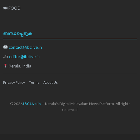
🍽 FOOD
ബന്ധപ്പെടുക
contact@ibclive.in
✍
editor@ibclive.in
Kerala, India
Privacy Policy
Terms
About Us
© 2026
IBCLive.in
— Kerala's Digital Malayalam News Platform. All rights
reserved.