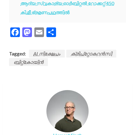
ആദ്യ സ്വകാര്യ ഓർബിറ്റൽ റോക്കറ്റ് 450
കി.മീ ഭ്രമണപഥത്തിൽ
Facebook
Mastodon
Email
Share
Tagged:
AI നിക്ഷേപം
ക്രിപ്റ്റോകറൻസി
ബിറ്റ്കോയിൻ