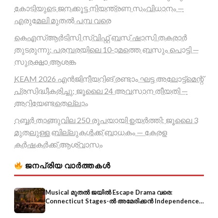
കോടിയുടെ ജനക്കൂട്ട നിയന്ത്രണ സംവിധാനം —
എരുമേലി മുതൽ പമ്പ വരെ
കെഎസ്ആർടിസി സ്വിഫ്റ്റ് ബസ് ഷാസി തകരാർ
തുടരുന്നു; പരമ്പരയിലെ 10-ാമത്തെ ബസും പൊട്ടി —
സുരക്ഷാ ആശങ്ക
KEAM 2026 എൻജിനീയറിങ് രണ്ടാം ഘട്ട അലോട്ട്മെന്റ്
പ്രസിദ്ധീകരിച്ചു; ജൂലൈ 24 അവസാന തീയതി —
അറിയേണ്ടതെല്ലാം
റബ്ബർ താങ്ങുവില 250 രൂപയായി ഉയർത്തി; ജൂലൈ 3
മുതലുള്ള ബില്ലുകൾക്ക് ബാധകം — കേരള
കർഷകർക്ക് ആശ്വാസം
ജനപ്രിയ വാർത്തകൾ
Musical മുതൽ ജയിൽ Escape Drama വരെ:
Connecticut Stages-ൽ അമേരിക്കൻ Independence-
ന്റെ 250-ആം വാർഷികം