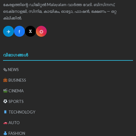
കേരളത്തിന്റെ ഡിജിറ്റൽ Malayalam വാർത്ത വേദി. ബിസിനസ്,
ടെക്‌നോളജി, സിനിമ, കായികം, ഓട്ടോ, ഫാഷൻ, ഭക്ഷണം — ഒറ്റ
ക്ലിക്കിൽ.
✈
f
◎
𝕏
വിഭാഗങ്ങൾ
🗞 NEWS
BUSINESS
CINEMA
SPORTS
TECHNOLOGY
AUTO
FASHION