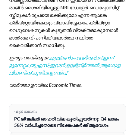
രാജ്ൻ ശൈലിയിലുള്ള NRI ഡോളർ-ഡെപ്പോസിറ്റ്
സ്കീമുകൾ രൂപയെ രക്ഷിക്കുമോ എന്ന ആശങ്ക
ക്രിപ്റ്റോയിലേക്കും വ്യാപിച്ചേക്കാം. ക്രിപ്റ്റോ
റെഗുലേഷനുകൾ കൂടുതൽ വ്യക്തമാകുമ്പോൾ
മാത്രമേ വിപണിക്ക് യഥാർത്ഥ സ്ഥിരത
കൈവരിക്കാൻ സാധിക്കൂ.
ഇതും വായിക്കുക:
ഏഷ്യൻ ഓഹരികൾക്ക് ഇന്ന്
മുന്നേറ്റം; യുഎസ്-ഇറാൻ വെടിനിർത്തൽ ആഗോള
വിപണിക്ക് പുതിയ ഉണർവ്
വാർത്താ ഉറവിടം: Economic Times.
‹ മുൻ ലേഖനം
PC ജ്വല്ലർ ഓഹരി വില കുതിച്ചുയർന്നു; Q4 ലാഭം
58% വർധിച്ചതോടെ നിക്ഷേപകർക്ക് ആവേശം