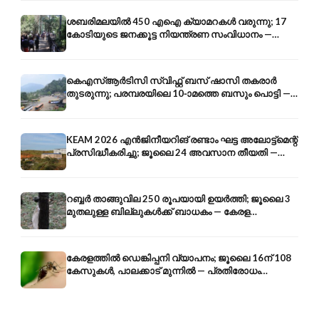
ശബരിമലയിൽ 450 എഐ ക്യാമറകൾ വരുന്നു; 17
കോടിയുടെ ജനക്കൂട്ട നിയന്ത്രണ സംവിധാനം —
എരുമേലി മുതൽ പമ്പ വരെ
കെഎസ്ആർടിസി സ്വിഫ്റ്റ് ബസ് ഷാസി തകരാർ
തുടരുന്നു; പരമ്പരയിലെ 10-ാമത്തെ ബസും പൊട്ടി —
സുരക്ഷാ ആശങ്ക
KEAM 2026 എൻജിനീയറിങ് രണ്ടാം ഘട്ട അലോട്ട്മെന്റ്
പ്രസിദ്ധീകരിച്ചു; ജൂലൈ 24 അവസാന തീയതി —
അറിയേണ്ടതെല്ലാം
റബ്ബർ താങ്ങുവില 250 രൂപയായി ഉയർത്തി; ജൂലൈ 3
മുതലുള്ള ബില്ലുകൾക്ക് ബാധകം — കേരള
കർഷകർക്ക് ആശ്വാസം
കേരളത്തിൽ ഡെങ്കിപ്പനി വ്യാപനം; ജൂലൈ 16ന് 108
കേസുകൾ, പാലക്കാട് മുന്നിൽ — പ്രതിരോധം
എങ്ങനെ?