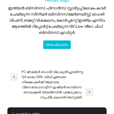
Hemant Singh
ഇന്ത്യൻ ബിസിനസ്, ഫിനാൻസ്, സ്റ്റാർട്ടപ്പ് ലോകം കവർ
ചെയ്യുന്ന സീനിയർ ബിസിനസ് ജേർണലിസ്റ്റ്. ഓഹരി
വിപണി, ബജറ്റ് വിശകലനം, കോർപ്പറേറ്റ് ഇന്ത്യ എന്നിവ
ആഴത്തിൽ റിപ്പോർട്ട് ചെയ്യുന്ന IBCLive-ൻ്റെ ചീഫ്
ബിസിനസ് എഡിറ്റർ.
View all posts
പോസ്റ്റുകളിലൂടെ
PC ജ്വല്ലർ ഓഹരി വില കുതിച്ചുയർന്നു;
Q4 ലാഭം 58% വർധിച്ചതോടെ
Previous
നിക്ഷേപകർക്ക് ആവേശം
Post
വിനേഷ് ഫോഗട്ടിന് ഏഷ്യൻ ഗെയിംസ്
സെലക്ഷൻ ട്രയൽസിൽ പങ്കെടുക്കാം;
Next
സുപ്രീം കോടതി അനുമതി
Post
ഷെയർ ചെയ്യൂ