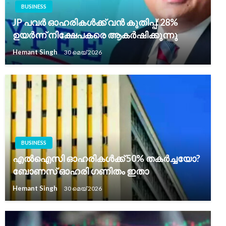
BUSINESS
JP പവർ ഓഹരികൾക്ക് വൻ കുതിപ്പ്: 28%
ഉയർന്ന് നിക്ഷേപകരെ ആകർഷിക്കുന്നു
Hemant Singh
30 മെയ്‌ 2026
BUSINESS
എൽഐസി ഓഹരികൾക്ക് 50% തകർച്ചയോ?
ബോണസ് ഓഹരി ഗണിതം ഇതാ
Hemant Singh
30 മെയ്‌ 2026