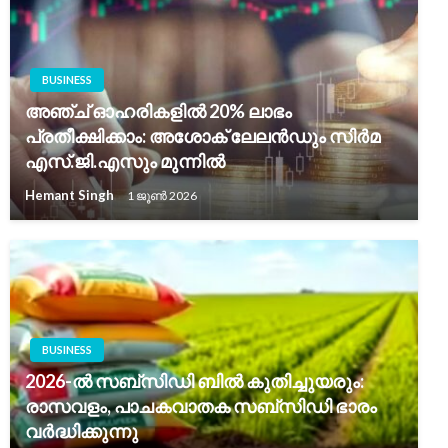
BUSINESS
അഞ്ച് ഓഹരികളിൽ 20% ലാഭം
പ്രതീക്ഷിക്കാം: അശോക് ലേലൻഡും സിർമ
എസ്.ജി.എസും മുന്നിൽ
Hemant Singh
1 ജൂൺ 2026
BUSINESS
2026-ൽ സബ്സിഡി ബിൽ കുതിച്ചുയരും:
രാസവളം, പാചകവാതക സബ്സിഡി ഭാരം
വർദ്ധിക്കുന്നു