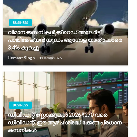
BUSINESS
വിമാനക്കമ്പനികൾക്ക് റെഡ് അലേർട്ട്:
പശ്ചിമേഷ്യൻ യുദ്ധം ആഗോള യാത്രക്കാരെ
3.4% കുറച്ചു
Hemant Singh
31 മെയ്‌ 2026
BUSINESS
ഡിവിഡന്റ് സ്റ്റോക്കുകൾ 2026 ₹270 വരെ
ഡിവിഡന്റ്, ഈ ആഴ്ച ശ്രദ്ധിക്കേണ്ട പ്രധാന
കമ്പനികൾ