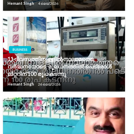
Hemant Singh
4 മെയ്‌ 2026
BUSINESS
11 ദിവസത്തിനുള്ളിൽ നാലാമത്തെ
വർദ്ധനയോടെ, മൂലധനത്തിൽ പെട്രോൾ
ലിറ്ററിന് 100 രൂപ കടന്നു
Hemant Singh
26 മെയ്‌ 2026