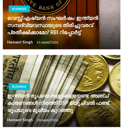
BUSINESS
വെസ്റ്റ് ഏഷ്യൻ സംഘർഷം: ഇന്ത്യൻ
സമ്പദ്‌വ്യവസ്ഥയുടെ തിരിച്ചുവരവ്
പ്രതീക്ഷിക്കാമോ? RBI റിപ്പോർട്ട്
Hemant Singh
31 മെയ്‌ 2026
BUSINESS
ഇന്ത്യൻ രൂപയെ തള്ളിക്കളയേണ്ട: അഞ്ച്
കാരണങ്ങൾ നിരത്തി DSP മ്യൂച്വൽ ഫണ്ട്,
രൂപയുടെ മൂല്യം കുറഞ്ഞു
Hemant Singh
28 മെയ്‌ 2026