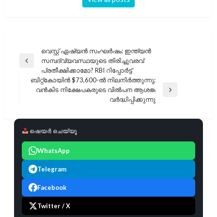
പോസ്റ്റുകളിലൂടെ
വെസ്റ്റ് ഏഷ്യൻ സംഘർഷം: ഇന്ത്യൻ
സമ്പദ്‌വ്യവസ്ഥയുടെ തിരിച്ചുവരവ്
Previous
പ്രതീക്ഷിക്കാമോ? RBI റിപ്പോർട്ട്
Post
ബിറ്റ്കോയിൻ $73,600-ൽ നിലനിർത്തുന്നു;
വൻകിട നിക്ഷേപകരുടെ വിൽപന ആശങ്ക
Next
വർദ്ധിപ്പിക്കുന്നു
Post
ഷെയർ ചെയ്യൂ
WhatsApp
Telegram
Facebook
Twitter / X