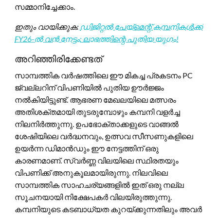
സമ്മാനിച്ചേക്കാം.
ഇതും വായിക്കുക:
ഡിജിറ്റൽ പേയ്മെന്റ് കമ്പനികൾക്ക്
FY26-ൽ വൻ നേട്ടം: ലാഭത്തിന്റെ പുതിയ യുഗം!
അറിഞ്ഞിരിക്കേണ്ടത്
സാമ്പത്തിക വർഷത്തിലെ ഈ മികച്ച പ്രകടനം PC
ജ്വല്ലറിന് വിപണിയിൽ പുതിയ ഊർജ്ജം
നൽകിയിട്ടുണ്ട്. ആഭരണ മേഖലയിലെ മത്സരം
അതിശക്തമായി തുടരുമ്പോഴും കമ്പനി വളർച്ച
നിലനിർത്തുന്നു. ഉപഭോക്താക്കളുടെ വാങ്ങൽ
ശേഷിയിലെ വർദ്ധനവും, ഉത്സവ സീസണുകളിലെ
ഉയർന്ന ഡിമാൻഡും ഈ നേട്ടത്തിന് ഒരു
കാരണമാണ്. സ്വർണ്ണ വിലയിലെ സ്ഥിരതയും
വിപണിക്ക് അനുകൂലമായിരുന്നു. നിലവിലെ
സാമ്പത്തിക സാഹചര്യങ്ങളിൽ ഇത് ഒരു നല്ല
സൂചനയായി നിക്ഷേപകർ വിലയിരുത്തുന്നു.
കമ്പനിയുടെ കടബാധ്യത കുറയ്ക്കുന്നതിലും അവർ