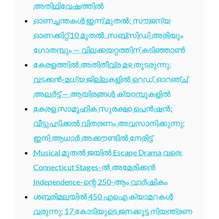
അതിഥിവേഷത്തിൽ
ഓണച്ചന്തകൾ ഇന്ന് മുതൽ; സൗജന്യ
ഓണക്കിറ്റ് 10 മുതൽ, സബ്സിഡി അരിയും
ഗോതമ്പും — വിലക്കയറ്റത്തിന് കടിഞ്ഞാൺ
കേരളത്തിൽ അതിതീവ്ര മഴ തുടരുന്നു;
വടക്കൻ-മധ്യ ജില്ലകളിൽ റെഡ്, ഓറഞ്ച്
അലർട്ട് — ആയിരങ്ങൾ ക്യാമ്പുകളിൽ
കേരള സാമൂഹിക സുരക്ഷാ പെൻഷൻ:
വീട്ടുപടിക്കൽ വിതരണം അവസാനിക്കുന്നു;
ഇനി ആധാർ അക്കൗണ്ടിൽ നേരിട്ട്
Musical മുതൽ ജയിൽ Escape Drama വരെ:
Connecticut Stages-ൽ അമേരിക്കൻ
Independence-ന്റെ 250-ആം വാർഷികം
ശബരിമലയിൽ 450 എഐ ക്യാമറകൾ
വരുന്നു; 17 കോടിയുടെ ജനക്കൂട്ട നിയന്ത്രണ