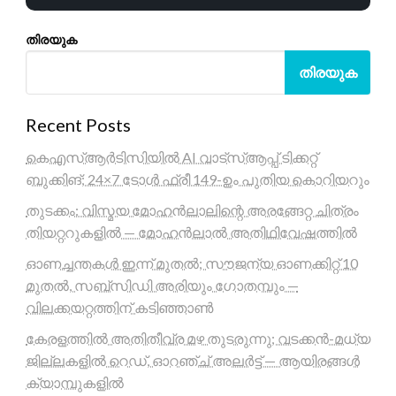
തിരയുക
തിരയുക
Recent Posts
കെഎസ്ആർടിസിയിൽ AI വാട്സ്ആപ്പ് ടിക്കറ്റ്
ബുക്കിങ്; 24×7 ടോൾ ഫ്രീ 149-ഉം പുതിയ കൊറിയറും
തുടക്കം: വിസ്മയ മോഹൻലാലിന്റെ അരങ്ങേറ്റ ചിത്രം
തിയറ്ററുകളിൽ — മോഹൻലാൽ അതിഥിവേഷത്തിൽ
ഓണച്ചന്തകൾ ഇന്ന് മുതൽ; സൗജന്യ ഓണക്കിറ്റ് 10
മുതൽ, സബ്സിഡി അരിയും ഗോതമ്പും —
വിലക്കയറ്റത്തിന് കടിഞ്ഞാൺ
കേരളത്തിൽ അതിതീവ്ര മഴ തുടരുന്നു; വടക്കൻ-മധ്യ
ജില്ലകളിൽ റെഡ്, ഓറഞ്ച് അലർട്ട് — ആയിരങ്ങൾ
ക്യാമ്പുകളിൽ