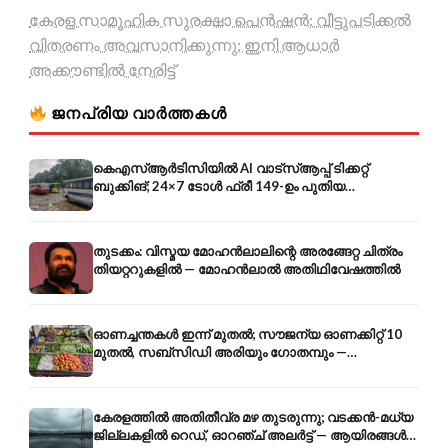
കേരള സാമൂഹിക സുരക്ഷാ പെൻഷൻ: വീട്ടുപടിക്കൽ
വിതരണം അവസാനിക്കുന്നു; ഇനി ആധാർ
അക്കൗണ്ടിൽ നേരിട്ട്
ജനപ്രിയ വാർത്തകൾ
കെഎസ്ആർടിസിയിൽ AI വാട്സ്ആപ്പ് ടിക്കറ്റ്
ബുക്കിങ്; 24×7 ടോൾ ഫ്രീ 149-ഉം പുതിയ
കൊറിയറും
തുടക്കം: വിസ്മയ മോഹൻലാലിന്റെ അരങ്ങേറ്റ ചിത്രം
തിയറ്ററുകളിൽ — മോഹൻലാൽ അതിഥിവേഷത്തിൽ
ഓണച്ചന്തകൾ ഇന്ന് മുതൽ; സൗജന്യ ഓണക്കിറ്റ് 10
മുതൽ, സബ്സിഡി അരിയും ഗോതമ്പും —
വിലക്കയറ്റത്തിന് കടിഞ്ഞാൺ
കേരളത്തിൽ അതിതീവ്ര മഴ തുടരുന്നു; വടക്കൻ-മധ്യ
ജില്ലകളിൽ റെഡ്, ഓറഞ്ച് അലർട്ട് — ആയിരങ്ങൾ