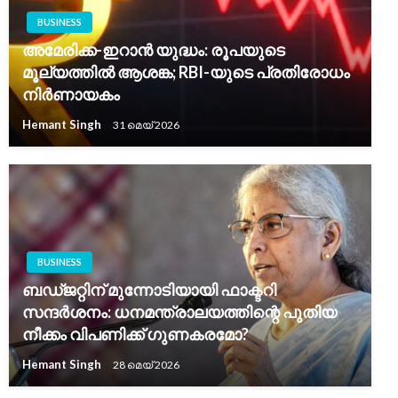
BUSINESS
അമേരിക്ക-ഇറാൻ യുദ്ധം: രൂപയുടെ
മൂല്യത്തിൽ ആശങ്ക; RBI-യുടെ പ്രതിരോധം
നിർണായകം
Hemant Singh
31 മെയ്‌ 2026
BUSINESS
ബഡ്ജറ്റിന് മുന്നോടിയായി ഫാക്ടറി
സന്ദർശനം: ധനമന്ത്രാലയത്തിന്റെ പുതിയ
നീക്കം വിപണിക്ക് ഗുണകരമോ?
Hemant Singh
28 മെയ്‌ 2026