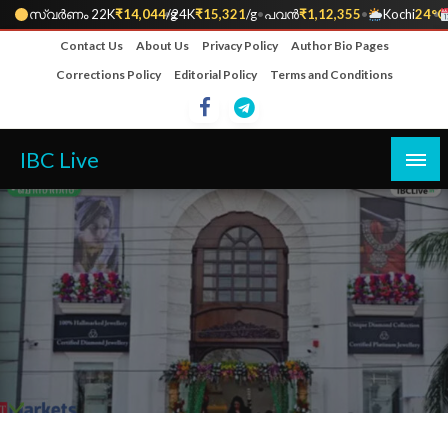
സ്വർണം 22K
₹14,044
•
/g
24K
₹15,321
/g
•
പവൻ
₹1,12,355
•
Kochi
24°C
•
Skip
Contact Us
About Us
Privacy Policy
Author Bio Pages
to
Corrections Policy
Editorial Policy
Terms and Conditions
content
IBC Live