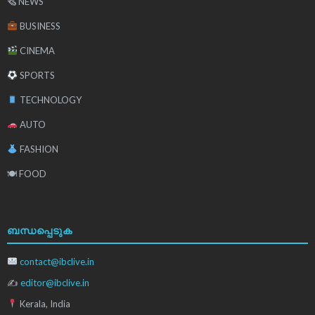
🗞 NEWS
BUSINESS
CINEMA
SPORTS
TECHNOLOGY
AUTO
FASHION
🍽 FOOD
ബന്ധപ്പെടുക
contact@ibclive.in
✍
editor@ibclive.in
Kerala, India