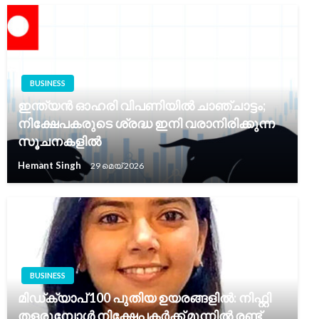
BUSINESS
ഇന്ത്യൻ ഓഹരി വിപണിയിൽ ചാഞ്ചാട്ടം;
നിക്ഷേപകരുടെ ശ്രദ്ധ ഇനി വരാനിരിക്കുന്ന
സൂചനകളിൽ
Hemant Singh
29 മെയ്‌ 2026
BUSINESS
മിഡ്‌ക്യാപ് 100 പുതിയ ഉയരങ്ങളിൽ: നിഫ്റ്റി
തളരുമ്പോൾ നിക്ഷേപകർക്ക് മുന്നിൽ രണ്ട്