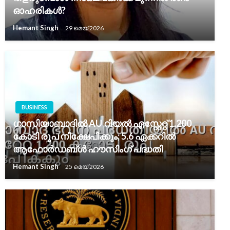
ഓഹരികൾ?
Hemant Singh
29 മെയ്‌ 2026
BUSINESS
ഗാസിയാബാദില്‍ AU റിയല്‍ എസ്റ്റേറ്റ് 1,200
കോടി രൂപ നിക്ഷേപിക്കും; 5.6 ഏക്കറില്‍
ആഫോര്‍ഡബ്ള്‍ ഹൗസിംഗ് പദ്ധതി
Hemant Singh
25 മെയ്‌ 2026