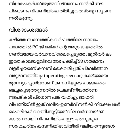
നിക്ഷേപകർക്ക് ആത്മവിശ്വാസം നൽകി. ഈ
പ്രകടനം വിപണിയിലെ തിരിച്ചുവരവിന്റെ സൂചന
നൽകുന്നു.
വിശദാംശങ്ങൾ
കഴിഞ്ഞ സാമ്പത്തിക വർഷത്തിലെ നാലാം
പാദത്തിൽ PC ജ്വല്ലറിന്റെ അറ്റാദായത്തിൽ
ഗണ്യമായ വർദ്ധനവ് രേഖപ്പെടുത്തി. മുൻവർഷം
ഇതേ കാലയളവിലെ അപേക്ഷിച്ച് 58 ശതമാനം
വളർച്ചയാണ് കമ്പനി കൈവരിച്ചത്. പ്രവർത്തന
വരുമാനത്തിലും (operating revenue) കാര്യമായ
മുന്നേറ്റം ദൃശ്യമാണ്. കമ്പനിയുടെ ലാഭക്ഷമത
മെച്ചപ്പെടുത്തുന്നതിൽ ചെലവ് നിയന്ത്രണ
നടപടികൾ പ്രധാന പങ്ക് വഹിച്ചു. ഓഹരി
വിപണിയിൽ ഇത് വലിയ ഉണർവ് നൽകി. നിക്ഷേപകർ
ഓഹരികൾ വാങ്ങിക്കൂട്ടിയത് വില വർധനയ്ക്ക്
കാരണമായി. വിപണിയിലെ ഈ അനുകൂല
സാഹചര്യം കമ്പനിക്ക് ഭാവിയിൽ വലിയ നേട്ടങ്ങൾ