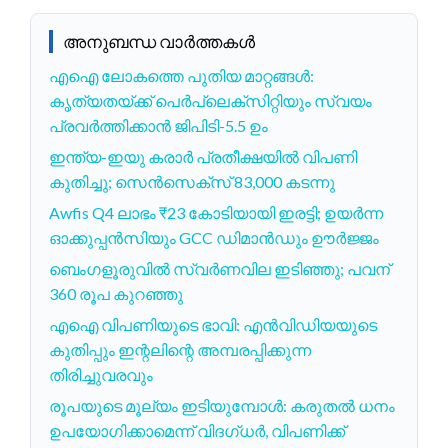
അനുബന്ധ വാർത്തകൾ
എഐ ലോകത്തെ പുതിയ മാറ്റങ്ങൾ:
കൃത്യതയ്ക്ക് പെർപ്ലെക്സിറ്റിയും സ്വയം
പ്രവർത്തിക്കാൻ ജിപിടി-5.5 ഉം
ഇന്ത്യ-ഇയു കരാർ പ്രതീക്ഷയിൽ വിപണി
കുതിച്ചു; സെൻസെക്‌സ് 83,000 കടന്നു
Awfis Q4 ലാഭം ₹23 കോടിയായി ഇരട്ടി; ഉയർന്ന
ഓക്കുപ്പൻസിയും GCC ഡിമാൻഡും ഊർജ്ജം
ബെംഗളൂരുവിൽ സ്വർണവില ഇടിഞ്ഞു; പവന്
360 രൂപ കുറഞ്ഞു
എഐ വിപണിയുടെ ഭാവി: എൻവിഡിയയുടെ
കുതിപ്പും ഇന്റലിന്റെ അമ്പരപ്പിക്കുന്ന
തിരിച്ചുവരവും
രൂപയുടെ മൂല്യം ഇടിയുമ്പോൾ: കരുതൽ ധനം
ഉപയോഗിക്കാമെന്ന് വിദഗ്ധർ, വിപണിക്ക്