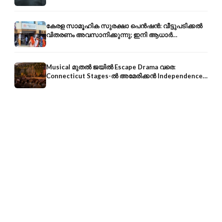
ക്യാമ്പുകളിൽ
കേരള സാമൂഹിക സുരക്ഷാ പെൻഷൻ: വീട്ടുപടിക്കൽ
വിതരണം അവസാനിക്കുന്നു; ഇനി ആധാർ
അക്കൗണ്ടിൽ നേരിട്ട്
Musical മുതൽ ജയിൽ Escape Drama വരെ:
Connecticut Stages-ൽ അമേരിക്കൻ Independence-
ന്റെ 250-ആം വാർഷികം