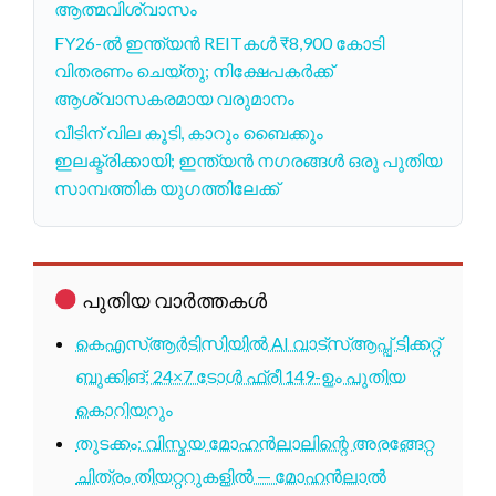
ആത്മവിശ്വാസം
FY26-ൽ ഇന്ത്യൻ REITകൾ ₹8,900 കോടി
വിതരണം ചെയ്തു; നിക്ഷേപകർക്ക്
ആശ്വാസകരമായ വരുമാനം
വീടിന് വില കൂടി, കാറും ബൈക്കും
ഇലക്ട്രിക്കായി; ഇന്ത്യൻ നഗരങ്ങൾ ഒരു പുതിയ
സാമ്പത്തിക യുഗത്തിലേക്ക്
പുതിയ വാർത്തകൾ
കെഎസ്ആർടിസിയിൽ AI വാട്സ്ആപ്പ് ടിക്കറ്റ്
ബുക്കിങ്; 24×7 ടോൾ ഫ്രീ 149-ഉം പുതിയ
കൊറിയറും
തുടക്കം: വിസ്മയ മോഹൻലാലിന്റെ അരങ്ങേറ്റ
ചിത്രം തിയറ്ററുകളിൽ — മോഹൻലാൽ