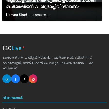
ആഗോള വിപണിക്ക് പുതിയ ഊർജ്ജം നൽകി
മധ്യേഷ്യൻ, AI ശുഭാപ്തിവിശ്വാസം
Hemant Singh
31 മെയ്‌ 2026
●
IBC
Live
കേരളത്തിന്റെ ഡിജിറ്റൽ Malayalam വാർത്ത വേദി. ബിസിനസ്,
ടെക്‌നോളജി, സിനിമ, കായികം, ഓട്ടോ, ഫാഷൻ, ഭക്ഷണം — ഒറ്റ
ക്ലിക്കിൽ.
✈
f
◎
𝕏
വിഭാഗങ്ങൾ