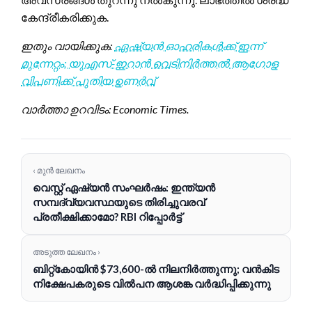
കേന്ദ്രീകരിക്കുക.
ഇതും വായിക്കുക:
ഏഷ്യൻ ഓഹരികൾക്ക് ഇന്ന്
മുന്നേറ്റം; യുഎസ്-ഇറാൻ വെടിനിർത്തൽ ആഗോള
വിപണിക്ക് പുതിയ ഉണർവ്
വാർത്താ ഉറവിടം: Economic Times.
‹ മുൻ ലേഖനം
വെസ്റ്റ് ഏഷ്യൻ സംഘർഷം: ഇന്ത്യൻ
സമ്പദ്‌വ്യവസ്ഥയുടെ തിരിച്ചുവരവ്
പ്രതീക്ഷിക്കാമോ? RBI റിപ്പോർട്ട്
അടുത്ത ലേഖനം ›
ബിറ്റ്കോയിൻ $73,600-ൽ നിലനിർത്തുന്നു; വൻകിട
നിക്ഷേപകരുടെ വിൽപന ആശങ്ക വർദ്ധിപ്പിക്കുന്നു