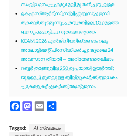
സംവിധാനം — എരുമേലി മുതൽ പമ്പ വരെ
കെഎസ്ആർടിസി സ്വിഫ്റ്റ് ബസ് ഷാസി
തകരാർ തുടരുന്നു; പരമ്പരയിലെ 10-ാമത്തെ
ബസും പൊട്ടി — സുരക്ഷാ ആശങ്ക
KEAM 2026 എൻജിനീയറിങ് രണ്ടാം ഘട്ട
അലോട്ട്മെന്റ് പ്രസിദ്ധീകരിച്ചു; ജൂലൈ 24
അവസാന തീയതി — അറിയേണ്ടതെല്ലാം
റബ്ബർ താങ്ങുവില 250 രൂപയായി ഉയർത്തി;
ജൂലൈ 3 മുതലുള്ള ബില്ലുകൾക്ക് ബാധകം
— കേരള കർഷകർക്ക് ആശ്വാസം
Facebook
Mastodon
Email
Share
Tagged:
AI നിക്ഷേപം