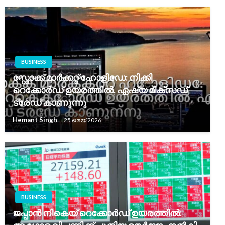
BUSINESS
സ്റ്റോക്ക് മാർക്കറ്റ് ഹോളിഡേ: നിക്കി
റെക്കോർഡ് ഉയരത്തിൽ, ഏഷ്യ മിക്സഡ്
ട്രേഡ് കാണുന്നു
Hemant Singh
25 മെയ്‌ 2026
BUSINESS
ജപ്പാൻ നികെയ് റെക്കോർഡ് ഉയരത്തിൽ: