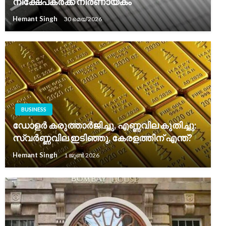
നിക്ഷേപകർക്ക് നിർണായകം
Hemant Singh
30 മെയ്‌ 2026
BUSINESS
ഡോളർ കരുത്താർജിച്ചു, എണ്ണവില കുതിച്ചു:
സ്വർണ്ണവില ഇടിഞ്ഞു, കേരളത്തിന് എന്ത്?
Hemant Singh
1 ജൂൺ 2026