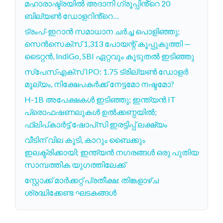
മഹാരാഷ്ട്രയിൽ അദാനി ഗ്രൂപ്പിൻ്റെ 20
ബില്യൺ ഡോളറിൻ്റെ…
ട്രംപ്-ഇറാൻ സമാധാന ചർച്ച പൊളിഞ്ഞു;
സെൻസെക്സ് 1,313 പോയന്റ് കൂപ്പുകുത്തി —
ടൈറ്റൻ, IndiGo, SBI ഏറ്റവും കൂടുതൽ ഇടിഞ്ഞു
സ്പേസ്എക്സ് IPO: 1.75 ട്രില്യൺ ഡോളർ
മൂല്യം, നിക്ഷേപകർക്ക് നേട്ടമോ നഷ്ടമോ?
H-1B അപേക്ഷകൾ ഇടിഞ്ഞു; ഇന്ത്യൻ IT
പ്രൊഫഷണലുകൾ ഉൽക്കണ്ഠയിൽ;
ഫ്ലിപ്കാർട്ട് ഷോപ്‌സി ഇരട്ടിപ്പ് ലക്ഷ്യം
വീടിന് വില കൂടി, കാറും ബൈക്കും
ഇലക്ട്രിക്കായി; ഇന്ത്യൻ നഗരങ്ങൾ ഒരു പുതിയ
സാമ്പത്തിക യുഗത്തിലേക്ക്
സ്റ്റോക്ക് മാർക്കറ്റ് പ്രതീക്ഷ: തിങ്കളാഴ്ച
ശ്രദ്ധിക്കേണ്ട ഘടകങ്ങൾ