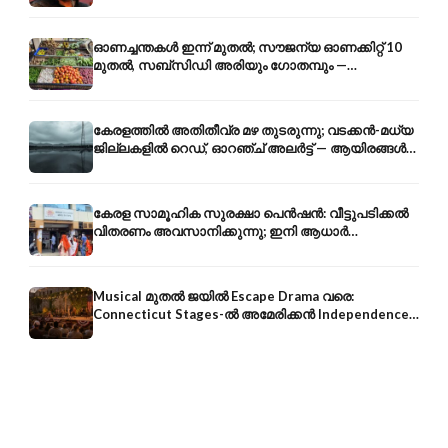
ഓണച്ചന്തകൾ ഇന്ന് മുതൽ; സൗജന്യ ഓണക്കിറ്റ് 10
മുതൽ, സബ്സിഡി അരിയും ഗോതമ്പും —
വിലക്കയറ്റത്തിന് കടിഞ്ഞാൺ
കേരളത്തിൽ അതിതീവ്ര മഴ തുടരുന്നു; വടക്കൻ-മധ്യ
ജില്ലകളിൽ റെഡ്, ഓറഞ്ച് അലർട്ട് — ആയിരങ്ങൾ
ക്യാമ്പുകളിൽ
കേരള സാമൂഹിക സുരക്ഷാ പെൻഷൻ: വീട്ടുപടിക്കൽ
വിതരണം അവസാനിക്കുന്നു; ഇനി ആധാർ
അക്കൗണ്ടിൽ നേരിട്ട്
Musical മുതൽ ജയിൽ Escape Drama വരെ:
Connecticut Stages-ൽ അമേരിക്കൻ Independence-
ന്റെ 250-ആം വാർഷികം