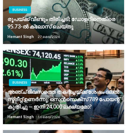
BUSINESS
രൂപയ്ക്ക് വീണ്ടും തിരിച്ചടി; ഡോളറിനെതിരെ
95.73-ൽ ക്ലോസ് ചെയ്തു
Hemant Singh
27 മെയ്‌ 2026
BUSINESS
അഞ്ച് ദിവസത്തെ തകർച്ചയ്ക്ക് ശേഷം ദലൽ
സ്ട്രീറ്റ് ഉണർന്നു; സെൻസെക്സ് 789 പോയന്റ്
കുതിച്ചു — ഇനി 24,000 ലക്ഷ്യമോ?
Hemant Singh
16 മെയ്‌ 2026