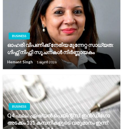
BUSINESS
ഓഹരി വിപണിക്ക് നേരിയ മുന്നേറ്റ സാധ്യത:
ഗിഫ്റ്റ് നിഫ്റ്റി സൂചനകൾ നിർണ്ണായകം
Hemant Singh
1 ജൂൺ 2026
BUSINESS
Q4 ഫലം: ഏഷ്യൻ പെയിന്റ്‌സ്, ഇൻഡിഗോ
അടക്കം 131 കമ്പനികളുടെ വരുമാനം ഇന്ന്;