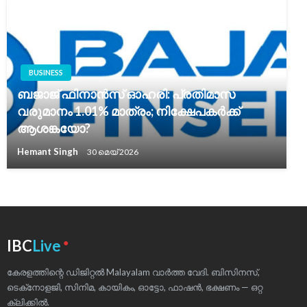
BUSINESS
ബജാജ് ഫിനാൻസ് ഓഹരി: പ്രതിമാസ
വരുമാനം 1.01% മാത്രം; നിക്ഷേപകർക്ക്
ആശങ്കയോ?
Hemant Singh
30 മെയ്‌ 2026
●
IBC
Live
കേരളത്തിന്റെ ഡിജിറ്റൽ Malayalam വാർത്ത വേദി. ബിസിനസ്,
ടെക്‌നോളജി, സിനിമ, കായികം, ഓട്ടോ, ഫാഷൻ, ഭക്ഷണം — ഒറ്റ
ക്ലിക്കിൽ.