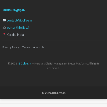
ബന്ധപ്പെടുക
contact@ibclive.in
✍
editor@ibclive.in
Kerala, India
Privacy Policy
Terms
About Us
© 2026
IBCLive.in
— Kerala's Digital Malayalam News Platform. All rights
reserved.
© 2026 IBCLive.in