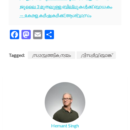
ജൂലൈ 3 മുതലുള്ള ബില്ലുകൾക്ക് ബാധകം
— കേരള കർഷകർക്ക് ആശ്വാസം
Facebook
Mastodon
Email
Share
Tagged:
സാമ്പത്തിക നയം
റിസർവ് ബാങ്ക്
Hemant Singh