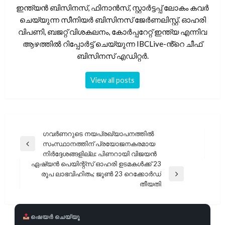
ഇന്ത്യൻ ബിസിനസ്, ഫിനാൻസ്, സ്റ്റാർട്ടപ്പ് ലോകം കവർ
ചെയ്യുന്ന സീനിയർ ബിസിനസ് ജേർണലിസ്റ്റ്. ഓഹരി
വിപണി, ബജറ്റ് വിശകലനം, കോർപ്പറേറ്റ് ഇന്ത്യ എന്നിവ
ആഴത്തിൽ റിപ്പോർട്ട് ചെയ്യുന്ന IBCLive-ൻ്റെ ചീഫ്
ബിസിനസ് എഡിറ്റർ.
View all posts
പോസ്റ്റുകളിലൂടെ
ഗവർണറുടെ നയപ്രഖ്യാപനത്തിൽ
സംസ്ഥാനത്തിന് പ്രയോജനകരമായ
Previous
നിർദ്ദേശങ്ങളില്ല: പിണറായി വിജയൻ
Post
ഏഷ്യൻ പെയിന്റ്‌സ് ഓഹരി ഉടമകൾക്ക് 23
രൂപ ലാഭവിഹിതം; ജൂൺ 23 റെക്കോർഡ്
Next
തീയതി
Post
ഷെയർ ചെയ്യൂ