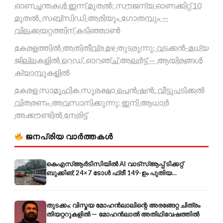
ഓണച്ചന്തകൾ ഇന്ന് മുതൽ; സൗജന്യ ഓണക്കിറ്റ് 10
മുതൽ, സബ്സിഡി അരിയും ഗോതമ്പും —
വിലക്കയറ്റത്തിന് കടിഞ്ഞാൺ
കേരളത്തിൽ അതിതീവ്ര മഴ തുടരുന്നു; വടക്കൻ-മധ്യ
ജില്ലകളിൽ റെഡ്, ഓറഞ്ച് അലർട്ട് — ആയിരങ്ങൾ
ക്യാമ്പുകളിൽ
കേരള സാമൂഹിക സുരക്ഷാ പെൻഷൻ: വീട്ടുപടിക്കൽ
വിതരണം അവസാനിക്കുന്നു; ഇനി ആധാർ
അക്കൗണ്ടിൽ നേരിട്ട്
ജനപ്രിയ വാർത്തകൾ
കെഎസ്ആർടിസിയിൽ AI വാട്സ്ആപ്പ് ടിക്കറ്റ്
ബുക്കിങ്; 24×7 ടോൾ ഫ്രീ 149-ഉം പുതിയ
കൊറിയറും
തുടക്കം: വിസ്മയ മോഹൻലാലിന്റെ അരങ്ങേറ്റ ചിത്രം
തിയറ്ററുകളിൽ — മോഹൻലാൽ അതിഥിവേഷത്തിൽ