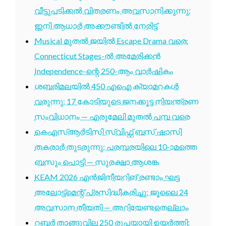
വീട്ടുപടിക്കൽ വിതരണം അവസാനിക്കുന്നു;
ഇനി ആധാർ അക്കൗണ്ടിൽ നേരിട്ട്
Musical മുതൽ ജയിൽ Escape Drama വരെ:
Connecticut Stages-ൽ അമേരിക്കൻ
Independence-ന്റെ 250-ആം വാർഷികം
ശബരിമലയിൽ 450 എഐ ക്യാമറകൾ
വരുന്നു; 17 കോടിയുടെ ജനക്കൂട്ട നിയന്ത്രണ
സംവിധാനം — എരുമേലി മുതൽ പമ്പ വരെ
കെഎസ്ആർടിസി സ്വിഫ്റ്റ് ബസ് ഷാസി
തകരാർ തുടരുന്നു; പരമ്പരയിലെ 10-ാമത്തെ
ബസും പൊട്ടി — സുരക്ഷാ ആശങ്ക
KEAM 2026 എൻജിനീയറിങ് രണ്ടാം ഘട്ട
അലോട്ട്മെന്റ് പ്രസിദ്ധീകരിച്ചു; ജൂലൈ 24
അവസാന തീയതി — അറിയേണ്ടതെല്ലാം
റബ്ബർ താങ്ങുവില 250 രൂപയായി ഉയർത്തി;