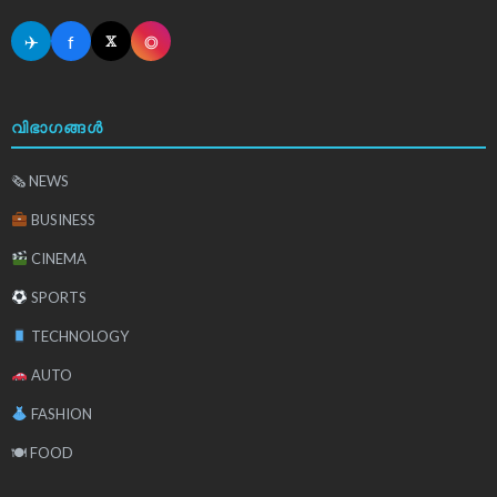
✈
f
◎
𝕏
വിഭാഗങ്ങൾ
🗞 NEWS
BUSINESS
CINEMA
SPORTS
TECHNOLOGY
AUTO
FASHION
🍽 FOOD