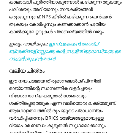
കാലാവധി പൂർത്തിയാകുമ്പോൾ ലഭിക്കുന്ന തുകയും
പലിശയും അറിയാനും സൗകര്യങ്ങൾ
ഒരുങ്ങുന്നുണ്ട്. NPS കീഴിൽ ലഭിക്കുന്ന പെൻഷൻ
തുകയും കോർപ്പസും കണക്കാക്കാൻ പുതിയ
കാൽക്കുലേറ്ററുകൾ പ്രാബല്യത്തിൽ വരും.
ഇതും വായിക്കുക:
ഇന്ന് വാങ്ങാൻ അഞ്ച്
ബ്രേക്ക്ഔട്ട് സ്റ്റോക്കുകൾ: സുമീത് ബഗാഡിയയുടെ
ഓഹരി ശുപാർശകൾ
വലിയ ചിത്രം
ഈ നയപരമായ തീരുമാനങ്ങൾക്ക് പിന്നിൽ
രാജ്യത്തിന്റെ സാമ്പത്തിക വളർച്ചയും
വിദേശനാണ്യ കരുതൽ ശേഖരവും
ശക്തിപ്പെടുത്തുക എന്ന വലിയൊരു ലക്ഷ്യമുണ്ട്.
ആഗോളതലത്തിൽ രൂപയുടെ പ്രാധാന്യം
വർദ്ധിപ്പിക്കാനും BRICS രാജ്യങ്ങളുമായുള്ള
വ്യാപാര ബന്ധം കൂടുതൽ സുഗമമാക്കാനും
കറൻസി സ്വാപ്പ് കരാറുകൾ സഹായകമാകും.