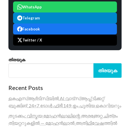
WhatsApp
Telegram
Facebook
Twitter / X
തിരയുക
തിരയുക
Recent Posts
കെഎസ്ആർടിസിയിൽ AI വാട്സ്ആപ്പ് ടിക്കറ്റ്
ബുക്കിങ്; 24×7 ടോൾ ഫ്രീ 149-ഉം പുതിയ കൊറിയറും
തുടക്കം: വിസ്മയ മോഹൻലാലിന്റെ അരങ്ങേറ്റ ചിത്രം
തിയറ്ററുകളിൽ — മോഹൻലാൽ അതിഥിവേഷത്തിൽ