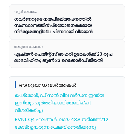
‹ മുൻ ലേഖനം
ഗവർണറുടെ നയപ്രഖ്യാപനത്തിൽ
സംസ്ഥാനത്തിന് പ്രയോജനകരമായ
നിർദ്ദേശങ്ങളില്ല: പിണറായി വിജയൻ
അടുത്ത ലേഖനം ›
ഏഷ്യൻ പെയിന്റ്‌സ് ഓഹരി ഉടമകൾക്ക് 23 രൂപ
ലാഭവിഹിതം; ജൂൺ 23 റെക്കോർഡ് തീയതി
അനുബന്ധ വാർത്തകൾ
പെട്രോൾ, ഡീസൽ വില വർദ്ധന ഇന്ത്യ
ഇനിയും പൂർത്തിയാക്കിയേക്കില്ല |
വിശദീകരിച്ചു
RVNL Q4 ഫലങ്ങള്‍: ലാഭം 43% ഇടിഞ്ഞ് 212
കോടി; ഉയരുന്ന ചെലവ് ഞെരിക്കുന്നു