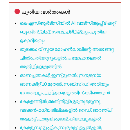
പുതിയ വാർത്തകൾ
കെഎസ്ആർടിസിയിൽ AI വാട്സ്ആപ്പ് ടിക്കറ്റ്
ബുക്കിങ്; 24×7 ടോൾ ഫ്രീ 149-ഉം പുതിയ
കൊറിയറും
തുടക്കം: വിസ്മയ മോഹൻലാലിന്റെ അരങ്ങേറ്റ
ചിത്രം തിയറ്ററുകളിൽ — മോഹൻലാൽ
അതിഥിവേഷത്തിൽ
ഓണച്ചന്തകൾ ഇന്ന് മുതൽ; സൗജന്യ
ഓണക്കിറ്റ് 10 മുതൽ, സബ്സിഡി അരിയും
ഗോതമ്പും — വിലക്കയറ്റത്തിന് കടിഞ്ഞാൺ
കേരളത്തിൽ അതിതീവ്ര മഴ തുടരുന്നു;
വടക്കൻ-മധ്യ ജില്ലകളിൽ റെഡ്, ഓറഞ്ച്
അലർട്ട് — ആയിരങ്ങൾ ക്യാമ്പുകളിൽ
കേരള സാമൂഹിക സുരക്ഷാ പെൻഷൻ: