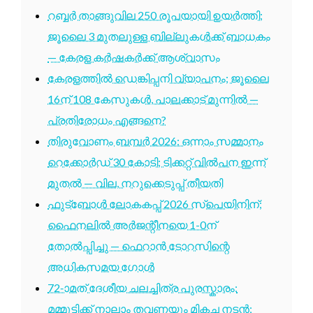
റബ്ബർ താങ്ങുവില 250 രൂപയായി ഉയർത്തി;
ജൂലൈ 3 മുതലുള്ള ബില്ലുകൾക്ക് ബാധകം
— കേരള കർഷകർക്ക് ആശ്വാസം
കേരളത്തിൽ ഡെങ്കിപ്പനി വ്യാപനം; ജൂലൈ
16ന് 108 കേസുകൾ, പാലക്കാട് മുന്നിൽ —
പ്രതിരോധം എങ്ങനെ?
തിരുവോണം ബമ്പർ 2026: ഒന്നാം സമ്മാനം
റെക്കോർഡ് 30 കോടി; ടിക്കറ്റ് വിൽപന ഇന്ന്
മുതൽ — വില, നറുക്കെടുപ്പ് തീയതി
ഫുട്ബോൾ ലോകകപ്പ് 2026 സ്പെയിനിന്;
ഫൈനലിൽ അർജന്റീനയെ 1-0ന്
തോൽപ്പിച്ചു — ഫെറാൻ ടോറസിന്റെ
അധികസമയ ഗോൾ
72-ാമത് ദേശീയ ചലച്ചിത്ര പുരസ്കാരം:
മമ്മൂട്ടിക്ക് നാലാം തവണയും മികച്ച നടൻ;