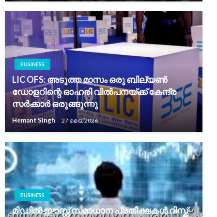
BUSINESS
LIC OFS: അടുത്ത മാസം ഒരു ബില്യൺ
ഡോളറിന്റെ ഓഹരി വിൽപനയ്ക്ക് കേന്ദ്ര
സർക്കാർ ഒരുങ്ങുന്നു
Hemant Singh
27 മെയ്‌ 2026
BUSINESS
മിഡിൽ ഈസ്റ്റ് സമാധാന പ്രതീക്ഷകൾ റിസ്ക്