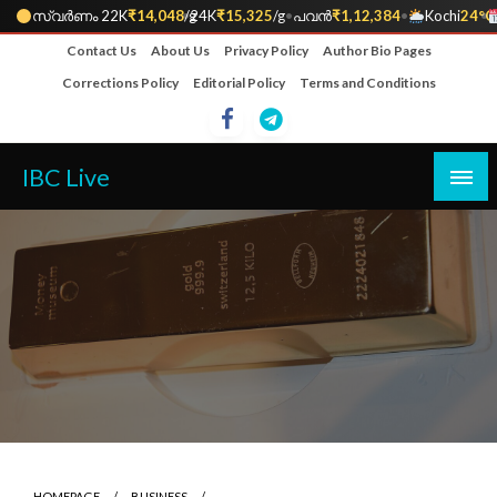
സ്വർണം 22K
₹14,048
•
/g
24K
₹15,325
/g
•
പവൻ
₹1,12,384
•
Kochi
24°C
•
Skip
Contact Us
About Us
Privacy Policy
Author Bio Pages
to
Corrections Policy
Editorial Policy
Terms and Conditions
content
IBC Live
HOMEPAGE
BUSINESS