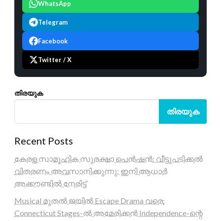
WhatsApp
Telegram
Facebook
Twitter / X
തിരയുക
തിരയുക
Recent Posts
കേരള സാമൂഹിക സുരക്ഷാ പെൻഷൻ: വീട്ടുപടിക്കൽ
വിതരണം അവസാനിക്കുന്നു; ഇനി ആധാർ
അക്കൗണ്ടിൽ നേരിട്ട്
Musical മുതൽ ജയിൽ Escape Drama വരെ:
Connecticut Stages-ൽ അമേരിക്കൻ Independence-ന്റെ