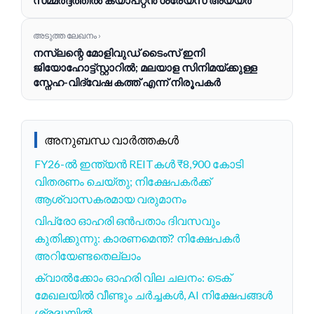
അടുത്ത ലേഖനം ›
നസ്‌ലന്റെ മോളിവുഡ് ടൈംസ് ഇനി
ജിയോഹോട്ട്‌സ്റ്റാറിൽ; മലയാള സിനിമയ്ക്കുള്ള
സ്നേഹ-വിദ്വേഷ കത്ത് എന്ന് നിരൂപകർ
അനുബന്ധ വാർത്തകൾ
FY26-ൽ ഇന്ത്യൻ REITകൾ ₹8,900 കോടി
വിതരണം ചെയ്തു; നിക്ഷേപകർക്ക്
ആശ്വാസകരമായ വരുമാനം
വിപ്രോ ഓഹരി ഒൻപതാം ദിവസവും
കുതിക്കുന്നു: കാരണമെന്ത്? നിക്ഷേപകർ
അറിയേണ്ടതെല്ലാം
ക്വാൽക്കോം ഓഹരി വില ചലനം: ടെക്
മേഖലയിൽ വീണ്ടും ചർച്ചകൾ, AI നിക്ഷേപങ്ങൾ
ശ്രദ്ധയിൽ