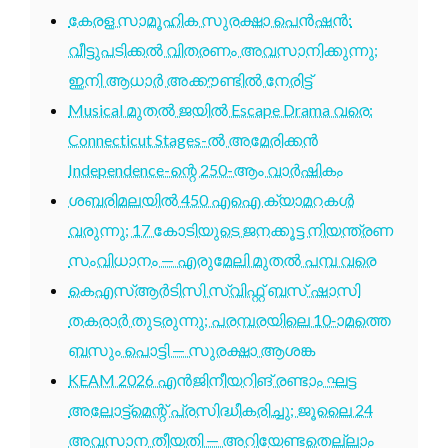
കേരള സാമൂഹിക സുരക്ഷാ പെൻഷൻ:
വീട്ടുപടിക്കൽ വിതരണം അവസാനിക്കുന്നു;
ഇനി ആധാർ അക്കൗണ്ടിൽ നേരിട്ട്
Musical മുതൽ ജയിൽ Escape Drama വരെ:
Connecticut Stages-ൽ അമേരിക്കൻ
Independence-ന്റെ 250-ആം വാർഷികം
ശബരിമലയിൽ 450 എഐ ക്യാമറകൾ
വരുന്നു; 17 കോടിയുടെ ജനക്കൂട്ട നിയന്ത്രണ
സംവിധാനം — എരുമേലി മുതൽ പമ്പ വരെ
കെഎസ്ആർടിസി സ്വിഫ്റ്റ് ബസ് ഷാസി
തകരാർ തുടരുന്നു; പരമ്പരയിലെ 10-ാമത്തെ
ബസും പൊട്ടി — സുരക്ഷാ ആശങ്ക
KEAM 2026 എൻജിനീയറിങ് രണ്ടാം ഘട്ട
അലോട്ട്മെന്റ് പ്രസിദ്ധീകരിച്ചു; ജൂലൈ 24
അവസാന തീയതി — അറിയേണ്ടതെല്ലാം