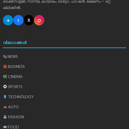
ടെക്‌നോളജി, സിനിമ, കായികം, ഓട്ടോ, ഫാഷൻ, ഭക്ഷണം — ഒറ്റ
ക്ലിക്കിൽ.
✈
f
◎
𝕏
വിഭാഗങ്ങൾ
🗞 NEWS
BUSINESS
CINEMA
SPORTS
TECHNOLOGY
AUTO
FASHION
🍽 FOOD