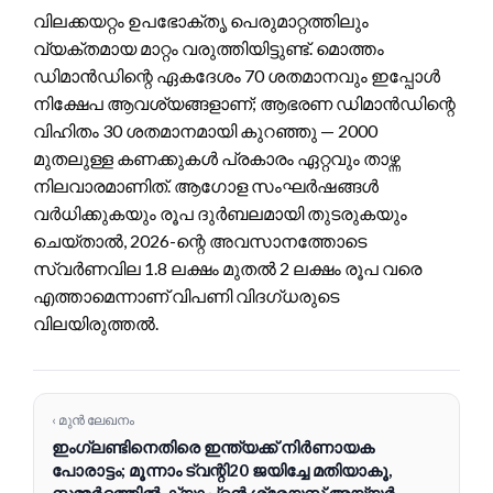
വിലക്കയറ്റം ഉപഭോക്തൃ പെരുമാറ്റത്തിലും
വ്യക്തമായ മാറ്റം വരുത്തിയിട്ടുണ്ട്. മൊത്തം
ഡിമാൻഡിന്റെ ഏകദേശം 70 ശതമാനവും ഇപ്പോൾ
നിക്ഷേപ ആവശ്യങ്ങളാണ്; ആഭരണ ഡിമാൻഡിന്റെ
വിഹിതം 30 ശതമാനമായി കുറഞ്ഞു — 2000
മുതലുള്ള കണക്കുകൾ പ്രകാരം ഏറ്റവും താഴ്ന്ന
നിലവാരമാണിത്. ആഗോള സംഘർഷങ്ങൾ
വർധിക്കുകയും രൂപ ദുർബലമായി തുടരുകയും
ചെയ്താൽ, 2026-ന്റെ അവസാനത്തോടെ
സ്വർണവില 1.8 ലക്ഷം മുതൽ 2 ലക്ഷം രൂപ വരെ
എത്താമെന്നാണ് വിപണി വിദഗ്ധരുടെ
വിലയിരുത്തൽ.
‹ മുൻ ലേഖനം
ഇംഗ്ലണ്ടിനെതിരെ ഇന്ത്യക്ക് നിർണായക
പോരാട്ടം; മൂന്നാം ട്വന്റി20 ജയിച്ചേ മതിയാകൂ,
സമ്മർദ്ദത്തിൽ ക്യാപ്റ്റൻ ശ്രേയസ് അയ്യർ