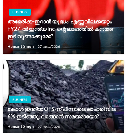
BUSINESS
അമേരിക്ക-ഇറാൻ യുദ്ധം: എണ്ണവിലക്കയറ്റം
FY27-ൽ ഇന്ത്യ Inc-ന്റെ ലാഭത്തിൽ കനത്ത
ഇടിവുണ്ടാക്കുമോ?
Hemant Singh
27 മെയ്‌ 2026
BUSINESS
കോൾ ഇന്ത്യ: OFS-ന് പിന്നാലെ ഓഹരി വില
6% ഇടിഞ്ഞു; വാങ്ങാൻ സമയമായോ?
Hemant Singh
27 മെയ്‌ 2026