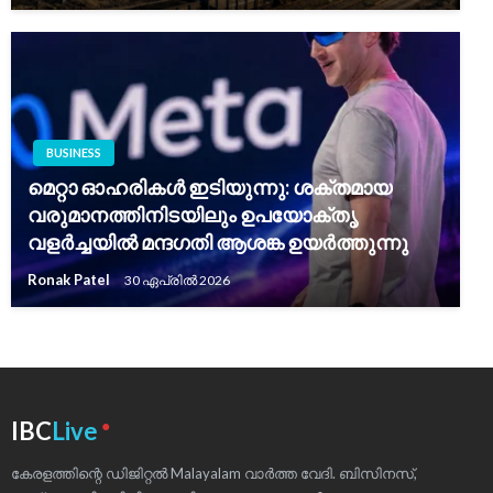
BUSINESS
മെറ്റാ ഓഹരികൾ ഇടിയുന്നു: ശക്തമായ
വരുമാനത്തിനിടയിലും ഉപയോക്തൃ
വളർച്ചയിൽ മന്ദഗതി ആശങ്ക ഉയർത്തുന്നു
Ronak Patel
30 ഏപ്രിൽ 2026
●
IBC
Live
കേരളത്തിന്റെ ഡിജിറ്റൽ Malayalam വാർത്ത വേദി. ബിസിനസ്,