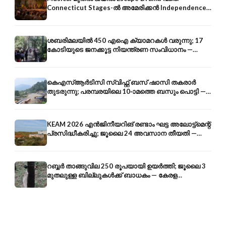
Connecticut Stages-ൽ അമേരിക്കൻ Independence-
ന്റെ 250-ആം വാർഷികം
ശബരിമലയിൽ 450 എഐ ക്യാമറകൾ വരുന്നു; 17
കോടിയുടെ ജനക്കൂട്ട നിയന്ത്രണ സംവിധാനം —
എരുമേലി മുതൽ പമ്പ വരെ
കെഎസ്ആർടിസി സ്വിഫ്റ്റ് ബസ് ഷാസി തകരാർ
തുടരുന്നു; പരമ്പരയിലെ 10-ാമത്തെ ബസും പൊട്ടി —
സുരക്ഷാ ആശങ്ക
KEAM 2026 എൻജിനീയറിങ് രണ്ടാം ഘട്ട അലോട്ട്മെന്റ്
പ്രസിദ്ധീകരിച്ചു; ജൂലൈ 24 അവസാന തീയതി —
അറിയേണ്ടതെല്ലാം
റബ്ബർ താങ്ങുവില 250 രൂപയായി ഉയർത്തി; ജൂലൈ 3
മുതലുള്ള ബില്ലുകൾക്ക് ബാധകം — കേരള
കർഷകർക്ക് ആശ്വാസം