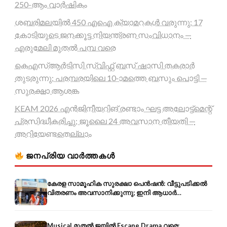
250-ആം വാർഷികം
ശബരിമലയിൽ 450 എഐ ക്യാമറകൾ വരുന്നു; 17
കോടിയുടെ ജനക്കൂട്ട നിയന്ത്രണ സംവിധാനം —
എരുമേലി മുതൽ പമ്പ വരെ
കെഎസ്ആർടിസി സ്വിഫ്റ്റ് ബസ് ഷാസി തകരാർ
തുടരുന്നു; പരമ്പരയിലെ 10-ാമത്തെ ബസും പൊട്ടി —
സുരക്ഷാ ആശങ്ക
KEAM 2026 എൻജിനീയറിങ് രണ്ടാം ഘട്ട അലോട്ട്മെന്റ്
പ്രസിദ്ധീകരിച്ചു; ജൂലൈ 24 അവസാന തീയതി —
അറിയേണ്ടതെല്ലാം
ജനപ്രിയ വാർത്തകൾ
കേരള സാമൂഹിക സുരക്ഷാ പെൻഷൻ: വീട്ടുപടിക്കൽ
വിതരണം അവസാനിക്കുന്നു; ഇനി ആധാർ
അക്കൗണ്ടിൽ നേരിട്ട്
Musical മുതൽ ജയിൽ Escape Drama വരെ: