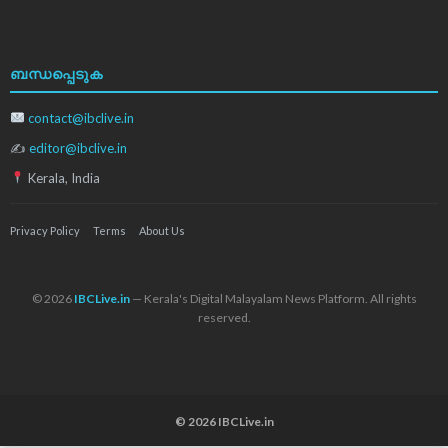
ബന്ധപ്പെടുക
contact@ibclive.in
✍
editor@ibclive.in
Kerala, India
Privacy Policy
Terms
About Us
© 2026
IBCLive.in
— Kerala's Digital Malayalam News Platform. All rights
reserved.
© 2026 IBCLive.in