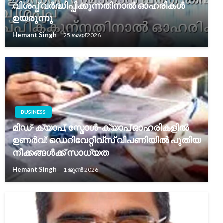
വിശപ്പ് വർദ്ധിപ്പിക്കുന്നതിനാൽ ഓഹരികൾ
ഉയരുന്നു
Hemant Singh
25 മെയ്‌ 2026
BUSINESS
മിഡ്-ക്യാപ്, സ്മോൾ-ക്യാപ് ഓഹരികളിൽ
ഉണർവ്: ഡെറിവേറ്റീവ്സ് വിപണിയിൽ പുതിയ
നീക്കങ്ങൾക്ക് സാധ്യത
Hemant Singh
1 ജൂൺ 2026