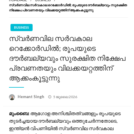
സ്വർണവില സർവകാല റെക്കോർഡിൽ; രൂപയുടെ ദൗർബല്യവും സുരക്ഷിത
നിക്ഷേപ പ്രവണതയും വിലക്കയറ്റത്തിന് ആക്കംകൂട്ടുന്നു
BUSINESS
സ്വർണവില സർവകാല
റെക്കോർഡിൽ; രൂപയുടെ
ദൗർബല്യവും സുരക്ഷിത നിക്ഷേപ
പ്രവണതയും വിലക്കയറ്റത്തിന്
ആക്കംകൂട്ടുന്നു
Posted
Hemant Singh
5 ജൂലൈ 2026
on
മുംബൈ:
ആഗോള അനിശ്ചിതത്വങ്ങളും രൂപയുടെ
തുടർച്ചയായ ദൗർബല്യവും ഒത്തുചേർന്നതോടെ,
ഇന്ത്യൻ വിപണിയിൽ സ്വർണവില സർവകാല