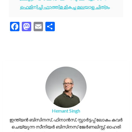
ഫെമിനിച്ചി ഫാത്തിമ മികച്ച മലയാള ചിത്രം
Facebook
Mastodon
Email
Share
Hemant Singh
ഇന്ത്യൻ ബിസിനസ്, ഫിനാൻസ്, സ്റ്റാർട്ടപ്പ് ലോകം കവർ
ചെയ്യുന്ന സീനിയർ ബിസിനസ് ജേർണലിസ്റ്റ്. ഓഹരി