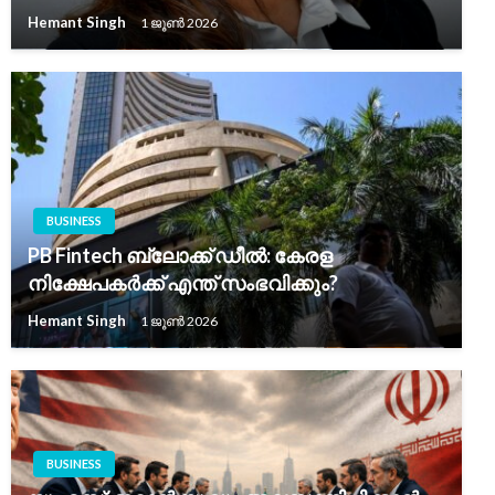
Hemant Singh
1 ജൂൺ 2026
BUSINESS
PB Fintech ബ്ലോക്ക് ഡീൽ: കേരള
നിക്ഷേപകർക്ക് എന്ത് സംഭവിക്കും?
Hemant Singh
1 ജൂൺ 2026
BUSINESS