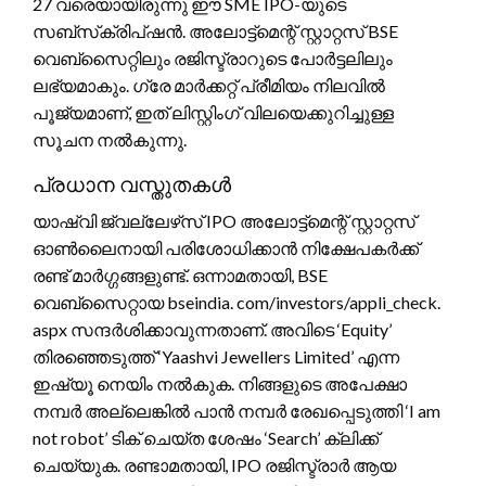
27 വരെയായിരുന്നു ഈ SME IPO-യുടെ
സബ്‌സ്‌ക്രിപ്‌ഷൻ. അലോട്ട്‌മെന്റ് സ്റ്റാറ്റസ് BSE
വെബ്‌സൈറ്റിലും രജിസ്ട്രാറുടെ പോർട്ടലിലും
ലഭ്യമാകും. ഗ്രേ മാർക്കറ്റ് പ്രീമിയം നിലവിൽ
പൂജ്യമാണ്, ഇത് ലിസ്റ്റിംഗ് വിലയെക്കുറിച്ചുള്ള
സൂചന നൽകുന്നു.
പ്രധാന വസ്തുതകൾ
യാഷ്വി ജ്വല്ലേഴ്‌സ് IPO അലോട്ട്‌മെന്റ് സ്റ്റാറ്റസ്
ഓൺലൈനായി പരിശോധിക്കാൻ നിക്ഷേപകർക്ക്
രണ്ട് മാർഗ്ഗങ്ങളുണ്ട്. ഒന്നാമതായി, BSE
വെബ്സൈറ്റായ bseindia. com/investors/appli_check.
aspx സന്ദർശിക്കാവുന്നതാണ്. അവിടെ ‘Equity’
തിരഞ്ഞെടുത്ത് ‘Yaashvi Jewellers Limited’ എന്ന
ഇഷ്യൂ നെയിം നൽകുക. നിങ്ങളുടെ അപേക്ഷാ
നമ്പർ അല്ലെങ്കിൽ പാൻ നമ്പർ രേഖപ്പെടുത്തി ‘I am
not robot’ ടിക് ചെയ്ത ശേഷം ‘Search’ ക്ലിക്ക്
ചെയ്യുക. രണ്ടാമതായി, IPO രജിസ്ട്രാർ ആയ