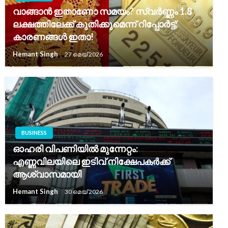
വാങ്ങാൻ ഇതാണോ സമയം? സ്വർണ്ണം 1.8
ലക്ഷത്തിലേക്ക് കുതിക്കുമെന്ന് റിപ്പോർട്ട്;
കാരണങ്ങൾ ഇതാ!
Hemant Singh
27 മെയ്‌ 2026
BUSINESS
ഓഹരി വിപണിയിൽ മുന്നേറ്റം:
എണ്ണവിലയിലെ ഇടിവ് നിക്ഷേപകർക്ക്
ആശ്വാസമായി
Hemant Singh
30 മെയ്‌ 2026