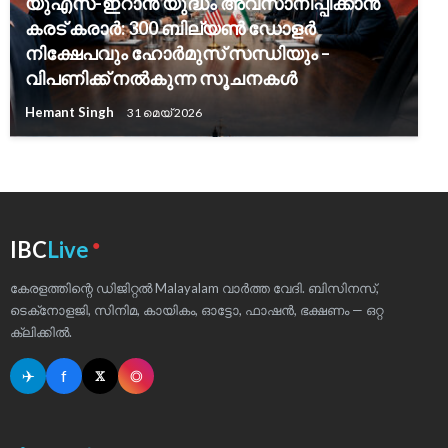
യുഎസ്-ഇറാൻ യുദ്ധം അവസാനിപ്പിക്കാൻ
കരട് കരാർ: 300 ബില്യൺ ഡോളർ
നിക്ഷേപവും ഹോർമുസ് സന്ധിയും –
വിപണിക്ക് നൽകുന്ന സൂചനകൾ
Hemant Singh
31 മെയ്‌ 2026
●
IBC
Live
കേരളത്തിന്റെ ഡിജിറ്റൽ Malayalam വാർത്ത വേദി. ബിസിനസ്,
ടെക്‌നോളജി, സിനിമ, കായികം, ഓട്ടോ, ഫാഷൻ, ഭക്ഷണം — ഒറ്റ
ക്ലിക്കിൽ.
✈
f
◎
𝕏