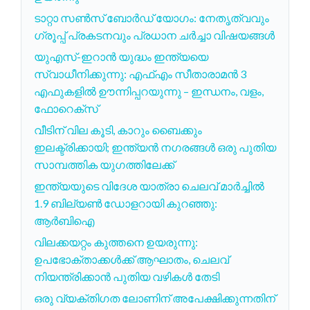
ടാറ്റാ സൺസ് ബോർഡ് യോഗം: നേതൃത്വവും
ഗ്രൂപ്പ് പ്രകടനവും പ്രധാന ചർച്ചാ വിഷയങ്ങൾ
യുഎസ്-ഇറാൻ യുദ്ധം ഇന്ത്യയെ
സ്വാധീനിക്കുന്നു: എഫ്എം സീതാരാമൻ 3
എഫുകളിൽ ഊന്നിപ്പറയുന്നു – ഇന്ധനം, വളം,
ഫോറെക്സ്
വീടിന് വില കൂടി, കാറും ബൈക്കും
ഇലക്ട്രിക്കായി; ഇന്ത്യൻ നഗരങ്ങൾ ഒരു പുതിയ
സാമ്പത്തിക യുഗത്തിലേക്ക്
ഇന്ത്യയുടെ വിദേശ യാത്രാ ചെലവ് മാർച്ചിൽ
1.9 ബില്യൺ ഡോളറായി കുറഞ്ഞു:
ആർബിഐ
വിലക്കയറ്റം കുത്തനെ ഉയരുന്നു:
ഉപഭോക്താക്കൾക്ക് ആഘാതം, ചെലവ്
നിയന്ത്രിക്കാൻ പുതിയ വഴികൾ തേടി
ഒരു വ്യക്തിഗത ലോണിന് അപേക്ഷിക്കുന്നതിന്