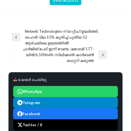
View all posts
പോസ്റ്റുകളിലൂടെ
Netweb Technologies-ന് റേറ്റിംഗ് ഉയർത്തി;
ഓഹരി വില 15% കുതിച്ച് പുതിയ 52
Previous
ആഴ്ചയിലെ ഉയരത്തിൽ!
Post
ചാർജിങ് പേടി ഇനി വേണ്ട; ഷവോമി 17T-
യിൽ 6,500mAh സിലിക്കൺ-കാർബൺ
Next
ബാറ്ററി കരുത്ത്
Post
ഷെയർ ചെയ്യൂ
WhatsApp
Telegram
Facebook
Twitter / X