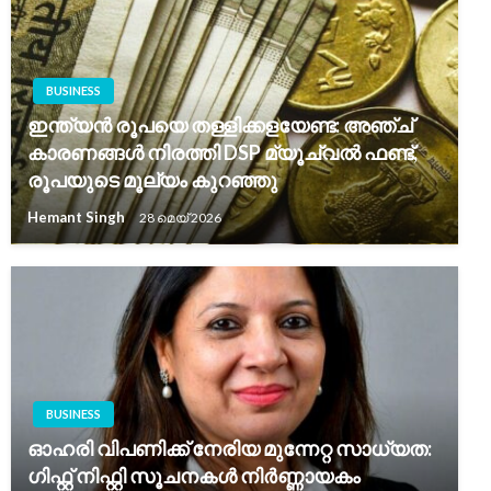
BUSINESS
ഇന്ത്യൻ രൂപയെ തള്ളിക്കളയേണ്ട: അഞ്ച്
കാരണങ്ങൾ നിരത്തി DSP മ്യൂച്വൽ ഫണ്ട്,
രൂപയുടെ മൂല്യം കുറഞ്ഞു
Hemant Singh
28 മെയ്‌ 2026
BUSINESS
ഓഹരി വിപണിക്ക് നേരിയ മുന്നേറ്റ സാധ്യത:
ഗിഫ്റ്റ് നിഫ്റ്റി സൂചനകൾ നിർണ്ണായകം