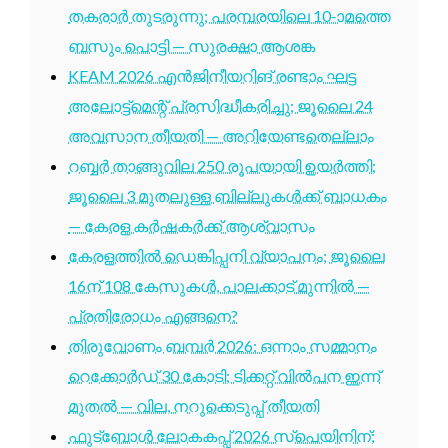
തകരാർ തുടരുന്നു; പരമ്പരയിലെ 10-ാമത്തെ
ബസും പൊട്ടി — സുരക്ഷാ ആശങ്ക
KEAM 2026 എൻജിനീയറിങ് രണ്ടാം ഘട്ട
അലോട്ട്മെന്റ് പ്രസിദ്ധീകരിച്ചു; ജൂലൈ 24
അവസാന തീയതി — അറിയേണ്ടതെല്ലാം
റബ്ബർ താങ്ങുവില 250 രൂപയായി ഉയർത്തി;
ജൂലൈ 3 മുതലുള്ള ബില്ലുകൾക്ക് ബാധകം
— കേരള കർഷകർക്ക് ആശ്വാസം
കേരളത്തിൽ ഡെങ്കിപ്പനി വ്യാപനം; ജൂലൈ
16ന് 108 കേസുകൾ, പാലക്കാട് മുന്നിൽ —
പ്രതിരോധം എങ്ങനെ?
തിരുവോണം ബമ്പർ 2026: ഒന്നാം സമ്മാനം
റെക്കോർഡ് 30 കോടി; ടിക്കറ്റ് വിൽപന ഇന്ന്
മുതൽ — വില, നറുക്കെടുപ്പ് തീയതി
ഫുട്ബോൾ ലോകകപ്പ് 2026 സ്പെയിനിന്;