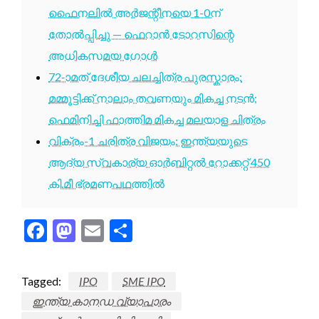
ഫൈനലിൽ അർജന്റീനയെ 1-0ന്
തോൽപ്പിച്ചു — ഫെറാൻ ടോറസിന്റെ
അധികസമയ ഗോൾ
72-ാമത് ദേശീയ ചലച്ചിത്ര പുരസ്കാരം:
മമ്മൂട്ടിക്ക് നാലാം തവണയും മികച്ച നടൻ;
ഫെമിനിച്ചി ഫാത്തിമ മികച്ച മലയാള ചിത്രം
വിക്രം-1 ചരിത്ര വിജയം: ഇന്ത്യയുടെ
ആദ്യ സ്വകാര്യ ഓർബിറ്റൽ റോക്കറ്റ് 450
കി.മീ ഭ്രമണപഥത്തിൽ
Facebook
Mastodon
Email
Share
Tagged:
IPO
SME IPO
ഇന്ത്യ കാനഡ വ്യാപാരം