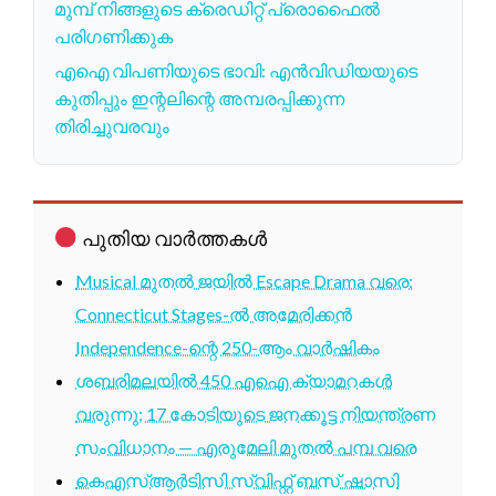
മുമ്പ് നിങ്ങളുടെ ക്രെഡിറ്റ് പ്രൊഫൈൽ
പരിഗണിക്കുക
എഐ വിപണിയുടെ ഭാവി: എൻവിഡിയയുടെ
കുതിപ്പും ഇന്റലിന്റെ അമ്പരപ്പിക്കുന്ന
തിരിച്ചുവരവും
പുതിയ വാർത്തകൾ
Musical മുതൽ ജയിൽ Escape Drama വരെ:
Connecticut Stages-ൽ അമേരിക്കൻ
Independence-ന്റെ 250-ആം വാർഷികം
ശബരിമലയിൽ 450 എഐ ക്യാമറകൾ
വരുന്നു; 17 കോടിയുടെ ജനക്കൂട്ട നിയന്ത്രണ
സംവിധാനം — എരുമേലി മുതൽ പമ്പ വരെ
കെഎസ്ആർടിസി സ്വിഫ്റ്റ് ബസ് ഷാസി