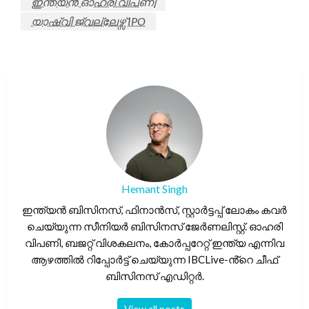
ഇന്ത്യൻ ഓഹരി വിപണി
യാഷ്വി ജ്വല്ലേഴ്സ് IPO
Hemant Singh
ഇന്ത്യൻ ബിസിനസ്, ഫിനാൻസ്, സ്റ്റാർട്ടപ്പ് ലോകം കവർ
ചെയ്യുന്ന സീനിയർ ബിസിനസ് ജേർണലിസ്റ്റ്. ഓഹരി
വിപണി, ബജറ്റ് വിശകലനം, കോർപ്പറേറ്റ് ഇന്ത്യ എന്നിവ
ആഴത്തിൽ റിപ്പോർട്ട് ചെയ്യുന്ന IBCLive-ൻ്റെ ചീഫ്
ബിസിനസ് എഡിറ്റർ.