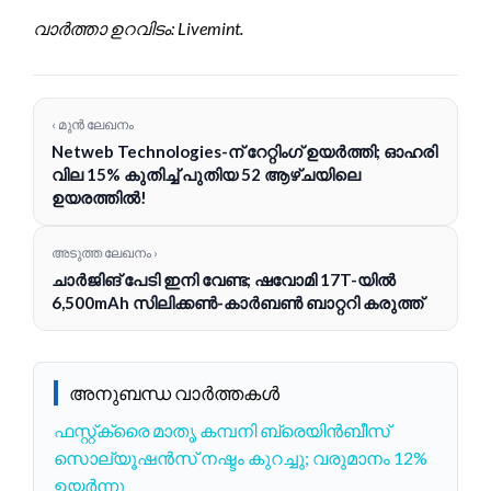
വാർത്താ ഉറവിടം: Livemint.
‹ മുൻ ലേഖനം
Netweb Technologies-ന് റേറ്റിംഗ് ഉയർത്തി; ഓഹരി
വില 15% കുതിച്ച് പുതിയ 52 ആഴ്ചയിലെ
ഉയരത്തിൽ!
അടുത്ത ലേഖനം ›
ചാർജിങ് പേടി ഇനി വേണ്ട; ഷവോമി 17T-യിൽ
6,500mAh സിലിക്കൺ-കാർബൺ ബാറ്ററി കരുത്ത്
അനുബന്ധ വാർത്തകൾ
ഫസ്റ്റ്ക്രൈ മാതൃ കമ്പനി ബ്രെയിൻബീസ്
സൊല്യൂഷൻസ് നഷ്ടം കുറച്ചു; വരുമാനം 12%
ഉയർന്നു