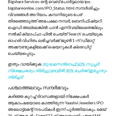
Bigshare Services-ന്റെ വെബ് പോർട്ടലായ ipo.
bigshareonline. com/IPO_Status. html സന്ദർശിച്ചും
വിവരങ്ങൾ അറിയാം. കമ്പനിയുടെ പേര്
തിരഞ്ഞെടുത്ത് അപേക്ഷാ നമ്പർ, ബെനിഫിഷ്യറി
ഐഡി അല്ലെങ്കിൽ പാൻ എന്നിവയിലേതെങ്കിലും
നൽകി ക്യാപ്ചാ ഫിൽ ചെയ്ത് ‘Search’ ചെയ്യുക.
ഓഹരി വിഹിതം ലഭിച്ചവർക്ക് ജൂൺ 1-ന് ഡീമാറ്റ്
അക്കൗണ്ടുകളിലേക്ക് ഷെയറുകൾ ക്രെഡിറ്റ്
ചെയ്യപ്പെടും.
ഇതും വായിക്കുക:
യുദ്ധസെൽഓഫ്: 60% സൂപ്പർ
നിക്ഷേപകരും തിരിച്ചുവരവിൽ; 40% പേർക്ക് ഇപ്പോഴും
തിരിച്ചടി
പശ്ചാത്തലവും സന്ദർഭവും
കഴിഞ്ഞ കുറച്ച് ദിവസങ്ങളായി നിക്ഷേപകർ
ആകാംഷയോടെ കാത്തിരുന്ന Yaashvi Jewellers IPO
അലോട്ട്‌മെന്റ് നടപടികൾ ഇന്ന് പൂർത്തിയാകും. മെയ്
25-ന് ആരംഭിച്ച് മെയ് 27-ന് അവസാനിച്ച ഈ SME