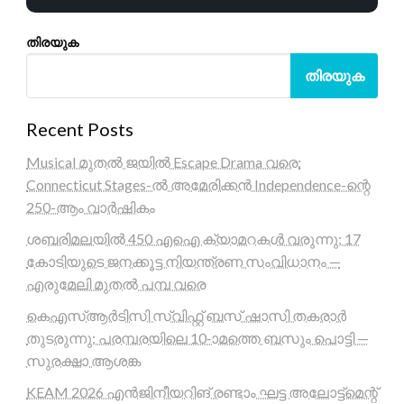
തിരയുക
തിരയുക
Recent Posts
Musical മുതൽ ജയിൽ Escape Drama വരെ:
Connecticut Stages-ൽ അമേരിക്കൻ Independence-ന്റെ
250-ആം വാർഷികം
ശബരിമലയിൽ 450 എഐ ക്യാമറകൾ വരുന്നു; 17
കോടിയുടെ ജനക്കൂട്ട നിയന്ത്രണ സംവിധാനം —
എരുമേലി മുതൽ പമ്പ വരെ
കെഎസ്ആർടിസി സ്വിഫ്റ്റ് ബസ് ഷാസി തകരാർ
തുടരുന്നു; പരമ്പരയിലെ 10-ാമത്തെ ബസും പൊട്ടി —
സുരക്ഷാ ആശങ്ക
KEAM 2026 എൻജിനീയറിങ് രണ്ടാം ഘട്ട അലോട്ട്മെന്റ്