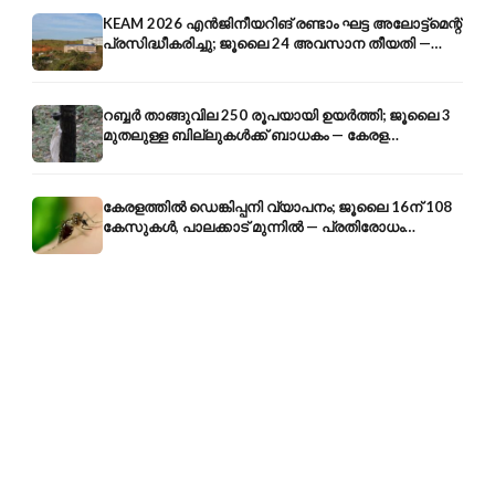
KEAM 2026 എൻജിനീയറിങ് രണ്ടാം ഘട്ട അലോട്ട്മെന്റ്
പ്രസിദ്ധീകരിച്ചു; ജൂലൈ 24 അവസാന തീയതി —
അറിയേണ്ടതെല്ലാം
റബ്ബർ താങ്ങുവില 250 രൂപയായി ഉയർത്തി; ജൂലൈ 3
മുതലുള്ള ബില്ലുകൾക്ക് ബാധകം — കേരള
കർഷകർക്ക് ആശ്വാസം
കേരളത്തിൽ ഡെങ്കിപ്പനി വ്യാപനം; ജൂലൈ 16ന് 108
കേസുകൾ, പാലക്കാട് മുന്നിൽ — പ്രതിരോധം
എങ്ങനെ?