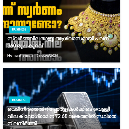
BUSINESS
സ്വർണവില താഴ്ന്നു; ആശ്വാസമായി പവന്
360 രൂപ കുറവ്
Hemant Singh
26 മെയ്‌ 2026
BUSINESS
വെടിനിർത്തൽ റിപ്പോർട്ടുകൾക്കിടെ വെള്ളി
വില കിലോഗ്രാമിന് ₹2.68 ലക്ഷത്തിൽ സ്ഥിരത
നിലനിർത്തി