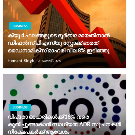
BUSINESS
ക്യു 4 ഫലങ്ങളുടെ ദുർബലമായതിനാൽ
ഡിഫൻസ് പിഎസ്‌യു സ്റ്റോക്ക് ഭാരത്
ഡൈനാമിക്‌സ് ഓഹരി വില 8% ഇടിഞ്ഞു
Hemant Singh
30 മെയ്‌ 2026
BUSINESS
വിപ്രോ ഓഹരികൾക്ക് 18% വരെ
കുതിപ്പുണ്ടാകാൻ സാധ്യത; ADR സൂചനകൾ
നിക്ഷേപകർക്ക് ആവേശം