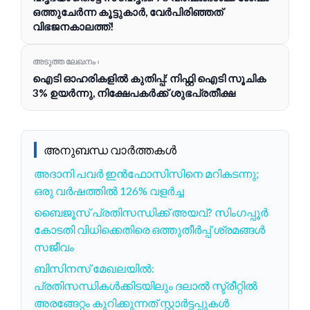
ഒത്തുചേർന്ന കൂട്ടുകാർ, വേർപിരിഞ്ഞത്
വിഭജനകാലത്ത്!
അടുത്ത ലേഖനം ›
ഐടി ഓഹരികളിൽ കുതിപ്പ്: നിഫ്റ്റി ഐടി സൂചിക
3% ഉയർന്നു, നിക്ഷേപകർക്ക് ശുഭപ്രതീക്ഷ
അനുബന്ധ വാർത്തകൾ
അദാനി പവർ ഇൻഫോസിസിനെ മറികടന്നു;
ഒരു വർഷത്തിൽ 126% വളർച്ച
ബൈജൂസ് പ്രതിസന്ധിക്ക് അയവ്? സിംഗപ്പൂർ
കോടതി വിധിക്കെതിരെ ഒത്തുതീർപ്പ് ശ്രമങ്ങൾ
സജീവം
ബിസിനസ് മേഖലയിൽ:
പ്രതിസന്ധികൾക്കിടയിലും ദലാൽ സ്ട്രീറ്റിൽ
അരങ്ങേറ്റം കുറിക്കുന്നത് സ്റ്റാർട്ടപ്പുകൾ