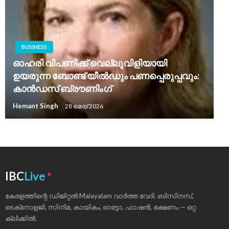
BUSINESS
ഓഹരി വിപണിക്ക് വെല്ലുവിളിയായി
ഉയരുന്ന ബോണ്ട് യീൽഡും പണപ്പെരുപ്പവും:
കാൻഡസ് ബ്രൗണിംഗ്
Hemant Singh
28 മെയ്‌ 2026
●
IBC
Live
കേരളത്തിന്റെ ഡിജിറ്റൽ Malayalam വാർത്ത വേദി. ബിസിനസ്,
ടെക്‌നോളജി, സിനിമ, കായികം, ഓട്ടോ, ഫാഷൻ, ഭക്ഷണം — ഒറ്റ
ക്ലിക്കിൽ.