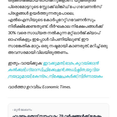
പ്രൊമോട്ടറുടെ സ്റ്റോക്ക് ലിങ്ക്ഡ് പേ ഗവേണൻസ്
പ്രശ്നങ്ങൾ ഉയർത്തുന്നതുപോലെ,
എൽഐസിയുടെ കോർപ്പറേറ്റ് ഗവേണൻസും
നിരീക്ഷിക്കേണ്ടതുണ്ട്. ദീർഘകാല നിക്ഷേപങ്ങൾക്ക്
30% വരെ സാധ്യത നൽകുന്ന മറ്റ് ലാർജ് ക്യാപ്
ഓഹരികളും ഇപ്പോൾ വിപണിയിലുണ്ട്. ഈ
സാങ്കേതിക മാറ്റം ഒരു നഷ്ടമായി കാണരുത്, മറിച്ച് ഒരു
അവസരമായി വിലയിരുത്തണം.
ഇതും വായിക്കുക:
ഇറക്കുമതി ഭാരം കുറയ്ക്കാൻ
കൽക്കരി ഗ്യാസിഫിക്കേഷൻ അധിഷ്ഠിത യൂറിയ
നയവുമായി കേന്ദ്രം; നിക്ഷേപകർക്ക് നിർണായകം
വാർത്താ ഉറവിടം: Economic Times.
‹ മുൻ ലേഖനം
ഹൃദയം തൊട്ട് സൗഹൃദം: 78 വർഷങ്ങൾക്ക് ശേഷം