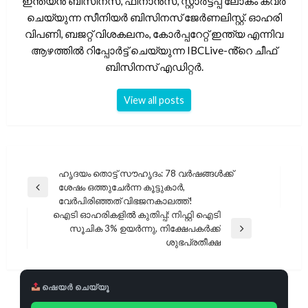
ഇന്ത്യൻ ബിസിനസ്, ഫിനാൻസ്, സ്റ്റാർട്ടപ്പ് ലോകം കവർ
ചെയ്യുന്ന സീനിയർ ബിസിനസ് ജേർണലിസ്റ്റ്. ഓഹരി
വിപണി, ബജറ്റ് വിശകലനം, കോർപ്പറേറ്റ് ഇന്ത്യ എന്നിവ
ആഴത്തിൽ റിപ്പോർട്ട് ചെയ്യുന്ന IBCLive-ൻ്റെ ചീഫ്
ബിസിനസ് എഡിറ്റർ.
View all posts
പോസ്റ്റുകളിലൂടെ
ഹൃദയം തൊട്ട് സൗഹൃദം: 78 വർഷങ്ങൾക്ക്
ശേഷം ഒത്തുചേർന്ന കൂട്ടുകാർ,
Previous
വേർപിരിഞ്ഞത് വിഭജനകാലത്ത്!
Post
ഐടി ഓഹരികളിൽ കുതിപ്പ്: നിഫ്റ്റി ഐടി
സൂചിക 3% ഉയർന്നു, നിക്ഷേപകർക്ക്
Next
ശുഭപ്രതീക്ഷ
Post
ഷെയർ ചെയ്യൂ