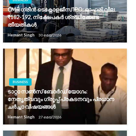
CMR ഗ്രീൻ ടെക്നോളജീസ് IPO: ഓഹരി വില
₹182-192, നിക്ഷേപകർ ശ്രദ്ധിക്കേണ്ട
തീയതികൾ
Hemant Singh
30 മെയ്‌ 2026
BUSINESS
ടാറ്റാ സൺസ് ബോർഡ് യോഗം:
നേതൃത്വവും ഗ്രൂപ്പ് പ്രകടനവും പ്രധാന
ചർച്ചാ വിഷയങ്ങൾ
Hemant Singh
27 മെയ്‌ 2026