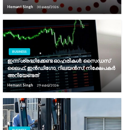
Hemant Singh
30 മെയ്‌ 2026
BUSINESS
ഇന്ന് ശ്രദ്ധിക്കേണ്ട ഓഹരികൾ: സൈഡസ്
ലൈഫ്, ഇൻഡിഗോ, റിലയൻസ്; നിക്ഷേപകർ
അറിയേണ്ടത്
Hemant Singh
29 മെയ്‌ 2026
BUSINESS