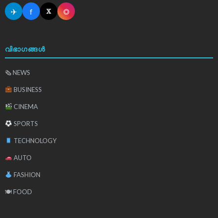
✈
f
◎
𝕏
വിഭാഗങ്ങൾ
🗞 NEWS
BUSINESS
CINEMA
SPORTS
TECHNOLOGY
AUTO
FASHION
🍽 FOOD