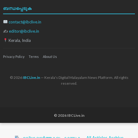
ബന്ധപ്പെടുക
contact@ibclive.in
✍
editor@ibclive.in
Kerala, India
Privacy Policy
Terms
About Us
© 2026
IBCLive.in
— Kerala's Digital Malayalam News Platform. All rights
reserved.
© 2026 IBCLive.in
എല്ലാ വാർത്തകളും കാണുക — All Articles Archive