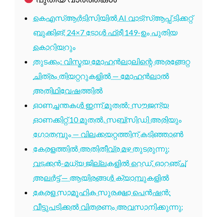
കെഎസ്ആർടിസിയിൽ AI വാട്സ്ആപ്പ് ടിക്കറ്റ്
ബുക്കിങ്; 24×7 ടോൾ ഫ്രീ 149-ഉം പുതിയ
കൊറിയറും
തുടക്കം: വിസ്മയ മോഹൻലാലിന്റെ അരങ്ങേറ്റ
ചിത്രം തിയറ്ററുകളിൽ — മോഹൻലാൽ
അതിഥിവേഷത്തിൽ
ഓണച്ചന്തകൾ ഇന്ന് മുതൽ; സൗജന്യ
ഓണക്കിറ്റ് 10 മുതൽ, സബ്സിഡി അരിയും
ഗോതമ്പും — വിലക്കയറ്റത്തിന് കടിഞ്ഞാൺ
കേരളത്തിൽ അതിതീവ്ര മഴ തുടരുന്നു;
വടക്കൻ-മധ്യ ജില്ലകളിൽ റെഡ്, ഓറഞ്ച്
അലർട്ട് — ആയിരങ്ങൾ ക്യാമ്പുകളിൽ
കേരള സാമൂഹിക സുരക്ഷാ പെൻഷൻ:
വീട്ടുപടിക്കൽ വിതരണം അവസാനിക്കുന്നു;