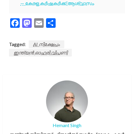
— കേരള കർഷകർക്ക് ആശ്വാസം
Facebook
Mastodon
Email
Share
Tagged:
AI നിക്ഷേപം
ഇന്ത്യൻ ഓഹരി വിപണി
Hemant Singh