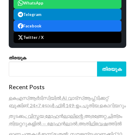
WhatsApp
Telegram
Facebook
Twitter / X
തിരയുക
തിരയുക
Recent Posts
കെഎസ്ആർടിസിയിൽ AI വാട്സ്ആപ്പ് ടിക്കറ്റ്
ബുക്കിങ്; 24×7 ടോൾ ഫ്രീ 149-ഉം പുതിയ കൊറിയറും
തുടക്കം: വിസ്മയ മോഹൻലാലിന്റെ അരങ്ങേറ്റ ചിത്രം
തിയറ്ററുകളിൽ — മോഹൻലാൽ അതിഥിവേഷത്തിൽ
ഓണച്ചന്തകൾ ഇന്ന് മുതൽ; സൗജന്യ ഓണക്കിറ്റ് 10