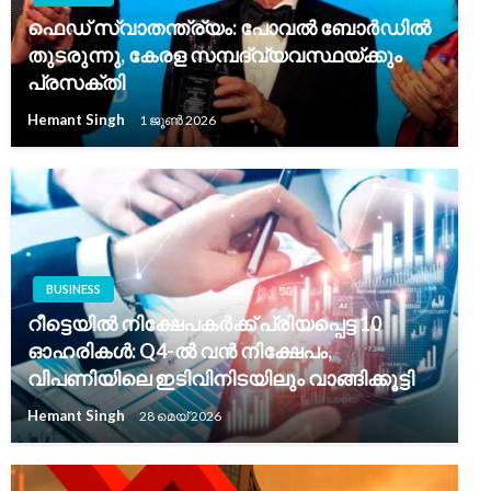
ഫെഡ് സ്വാതന്ത്ര്യം: പോവൽ ബോർഡിൽ
തുടരുന്നു, കേരള സമ്പദ്‌വ്യവസ്ഥയ്ക്കും
പ്രസക്തി
Hemant Singh
1 ജൂൺ 2026
BUSINESS
റീട്ടെയിൽ നിക്ഷേപകർക്ക് പ്രിയപ്പെട്ട 10
ഓഹരികൾ: Q4-ൽ വൻ നിക്ഷേപം,
വിപണിയിലെ ഇടിവിനിടയിലും വാങ്ങിക്കൂട്ടി
Hemant Singh
28 മെയ്‌ 2026