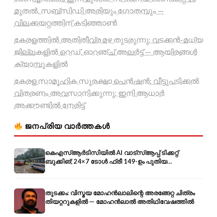
മുതൽ, സബ്സിഡി അരിയും ഗോതമ്പും —
വിലക്കയറ്റത്തിന് കടിഞ്ഞാൺ
കേരളത്തിൽ അതിതീവ്ര മഴ തുടരുന്നു; വടക്കൻ-മധ്യ
ജില്ലകളിൽ റെഡ്, ഓറഞ്ച് അലർട്ട് — ആയിരങ്ങൾ
ക്യാമ്പുകളിൽ
കേരള സാമൂഹിക സുരക്ഷാ പെൻഷൻ: വീട്ടുപടിക്കൽ
വിതരണം അവസാനിക്കുന്നു; ഇനി ആധാർ
അക്കൗണ്ടിൽ നേരിട്ട്
ജനപ്രിയ വാർത്തകൾ
കെഎസ്ആർടിസിയിൽ AI വാട്സ്ആപ്പ് ടിക്കറ്റ്
ബുക്കിങ്; 24×7 ടോൾ ഫ്രീ 149-ഉം പുതിയ
കൊറിയറും
തുടക്കം: വിസ്മയ മോഹൻലാലിന്റെ അരങ്ങേറ്റ ചിത്രം
തിയറ്ററുകളിൽ — മോഹൻലാൽ അതിഥിവേഷത്തിൽ