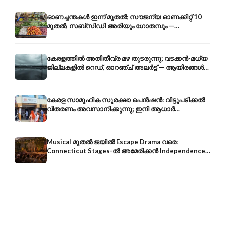
ഓണച്ചന്തകൾ ഇന്ന് മുതൽ; സൗജന്യ ഓണക്കിറ്റ് 10
മുതൽ, സബ്സിഡി അരിയും ഗോതമ്പും —
വിലക്കയറ്റത്തിന് കടിഞ്ഞാൺ
കേരളത്തിൽ അതിതീവ്ര മഴ തുടരുന്നു; വടക്കൻ-മധ്യ
ജില്ലകളിൽ റെഡ്, ഓറഞ്ച് അലർട്ട് — ആയിരങ്ങൾ
ക്യാമ്പുകളിൽ
കേരള സാമൂഹിക സുരക്ഷാ പെൻഷൻ: വീട്ടുപടിക്കൽ
വിതരണം അവസാനിക്കുന്നു; ഇനി ആധാർ
അക്കൗണ്ടിൽ നേരിട്ട്
Musical മുതൽ ജയിൽ Escape Drama വരെ:
Connecticut Stages-ൽ അമേരിക്കൻ Independence-
ന്റെ 250-ആം വാർഷികം