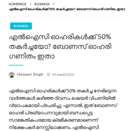
HOMEPAGE
BUSINESS
എൽഐസി ഓഹരികൾക്ക് 50% തകർച്ചയോ? ബോണസ് ഓഹരി ഗണിതം ഇതാ
BUSINESS
എൽഐസി ഓഹരികൾക്ക് 50%
തകർച്ചയോ? ബോണസ് ഓഹരി
ഗണിതം ഇതാ
Posted
Hemant Singh
30 മെയ്‌ 2026
on
എൽഐസി ഓഹരികൾക്ക് 50% തകർച്ച നേരിട്ടെന്ന
വാർത്തകൾ കഴിഞ്ഞ ദിവസം ഷെയർ വിപണിയിൽ
വ്യാപകമായി പ്രചരിച്ചു. എന്നാൽ, ഇത് ബോണസ്
ഓഹരി പ്രഖ്യാപനവുമായി ബന്ധപ്പെട്ട
സാങ്കേതികപരമായ ക്രമീകരണമാണെന്ന്
നിക്ഷേപകർ മനസ്സിലാക്കണം. എൽഐസി