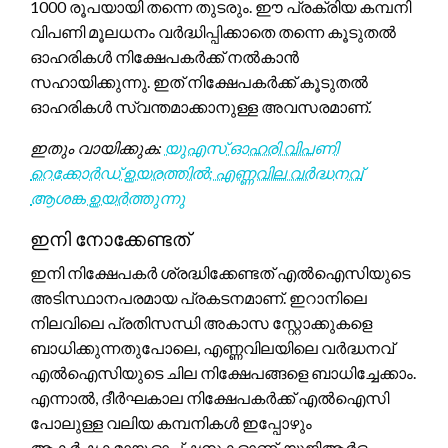
1000 രൂപയായി തന്നെ തുടരും. ഈ പ്രക്രിയ കമ്പനി
വിപണി മൂലധനം വർദ്ധിപ്പിക്കാതെ തന്നെ കൂടുതൽ
ഓഹരികൾ നിക്ഷേപകർക്ക് നൽകാൻ
സഹായിക്കുന്നു. ഇത് നിക്ഷേപകർക്ക് കൂടുതൽ
ഓഹരികൾ സ്വന്തമാക്കാനുള്ള അവസരമാണ്.
ഇതും വായിക്കുക:
യുഎസ് ഓഹരി വിപണി
റെക്കോർഡ് ഉയരത്തിൽ; എണ്ണവില വർദ്ധനവ്
ആശങ്ക ഉയർത്തുന്നു
ഇനി നോക്കേണ്ടത്
ഇനി നിക്ഷേപകർ ശ്രദ്ധിക്കേണ്ടത് എൽഐസിയുടെ
അടിസ്ഥാനപരമായ പ്രകടനമാണ്. ഇറാനിലെ
നിലവിലെ പ്രതിസന്ധി അകാസ സ്റ്റോക്കുകളെ
ബാധിക്കുന്നതുപോലെ, എണ്ണവിലയിലെ വർദ്ധനവ്
എൽഐസിയുടെ ചില നിക്ഷേപങ്ങളെ ബാധിച്ചേക്കാം.
എന്നാൽ, ദീർഘകാല നിക്ഷേപകർക്ക് എൽഐസി
പോലുള്ള വലിയ കമ്പനികൾ ഇപ്പോഴും
ആകർഷകമായ ഓപ്ഷനുകളാണ്. യുജിആർഒ