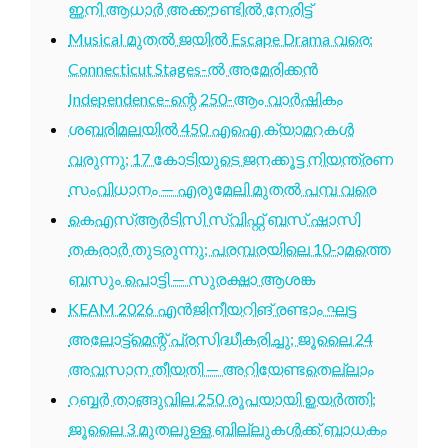
ഇനി ആധാർ അക്കൗണ്ടിൽ നേരിട്ട്
Musical മുതൽ ജയിൽ Escape Drama വരെ:
Connecticut Stages-ൽ അമേരിക്കൻ
Independence-ന്റെ 250-ആം വാർഷികം
ശബരിമലയിൽ 450 എഐ ക്യാമറകൾ
വരുന്നു; 17 കോടിയുടെ ജനക്കൂട്ട നിയന്ത്രണ
സംവിധാനം — എരുമേലി മുതൽ പമ്പ വരെ
കെഎസ്ആർടിസി സ്വിഫ്റ്റ് ബസ് ഷാസി
തകരാർ തുടരുന്നു; പരമ്പരയിലെ 10-ാമത്തെ
ബസും പൊട്ടി — സുരക്ഷാ ആശങ്ക
KEAM 2026 എൻജിനീയറിങ് രണ്ടാം ഘട്ട
അലോട്ട്മെന്റ് പ്രസിദ്ധീകരിച്ചു; ജൂലൈ 24
അവസാന തീയതി — അറിയേണ്ടതെല്ലാം
റബ്ബർ താങ്ങുവില 250 രൂപയായി ഉയർത്തി;
ജൂലൈ 3 മുതലുള്ള ബില്ലുകൾക്ക് ബാധകം