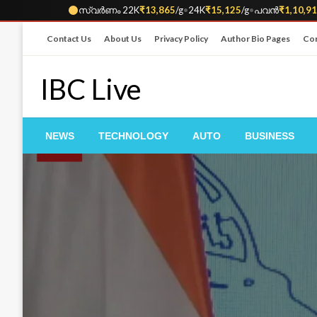
സ്വർണം 22K
₹13,865
/g
•
24K
₹15,125
/g
•
പവൻ
₹1,10,9
Skip
Contact Us
About Us
Privacy Policy
Author Bio Pages
Cor
to
content
IBC Live
NEWS
TECHNOLOGY
AUTO
BUSINESS