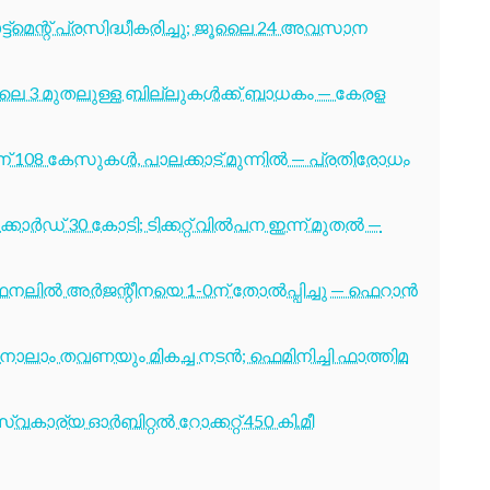
ട്മെന്റ് പ്രസിദ്ധീകരിച്ചു; ജൂലൈ 24 അവസാന
ൂലൈ 3 മുതലുള്ള ബില്ലുകൾക്ക് ബാധകം — കേരള
് 108 കേസുകൾ, പാലക്കാട് മുന്നിൽ — പ്രതിരോധം
ോർഡ് 30 കോടി; ടിക്കറ്റ് വിൽപന ഇന്ന് മുതൽ —
നലിൽ അർജന്റീനയെ 1-0ന് തോൽപ്പിച്ചു — ഫെറാൻ
ക്ക് നാലാം തവണയും മികച്ച നടൻ; ഫെമിനിച്ചി ഫാത്തിമ
വകാര്യ ഓർബിറ്റൽ റോക്കറ്റ് 450 കി.മീ