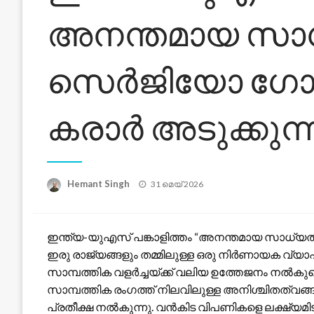
അനന്തമായ സാധ
സെർജിയോ ഗോർ
കരാർ അടുക്കുന്
Posted
Hemant Singh
31 മെയ്‌ 2026
on
ഇന്ത്യ-യുഎസ് പങ്കാളിത്തം “അനന്തമായ സാധ്യതക
ഇരു രാജ്യങ്ങളും തമ്മിലുള്ള ഒരു നിർണായക വ്
സാമ്പത്തിക വളർച്ചയ്ക്ക് വലിയ ഉത്തേജനം നൽ
സാമ്പത്തിക രംഗത്ത് നിലവിലുള്ള അനിശ്ചിതത്വങ്ങ
പ്രതീക്ഷ നൽകുന്നു. വൻകിട വിപണികളെ ലക്ഷ്യമ