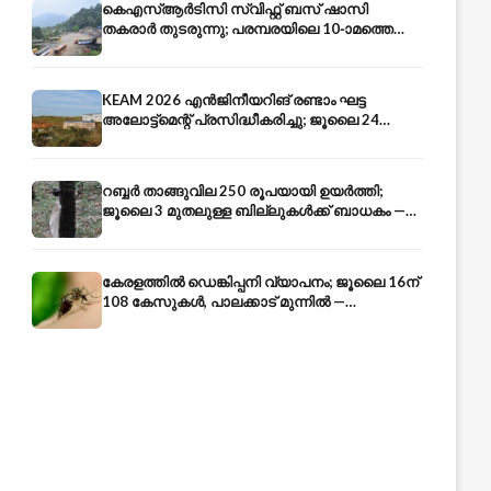
കെഎസ്ആർടിസി സ്വിഫ്റ്റ് ബസ് ഷാസി
തകരാർ തുടരുന്നു; പരമ്പരയിലെ 10-ാമത്തെ
ബസും പൊട്ടി — സുരക്ഷാ ആശങ്ക
KEAM 2026 എൻജിനീയറിങ് രണ്ടാം ഘട്ട
അലോട്ട്മെന്റ് പ്രസിദ്ധീകരിച്ചു; ജൂലൈ 24
അവസാന തീയതി — അറിയേണ്ടതെല്ലാം
റബ്ബർ താങ്ങുവില 250 രൂപയായി ഉയർത്തി;
ജൂലൈ 3 മുതലുള്ള ബില്ലുകൾക്ക് ബാധകം —
കേരള കർഷകർക്ക് ആശ്വാസം
കേരളത്തിൽ ഡെങ്കിപ്പനി വ്യാപനം; ജൂലൈ 16ന്
108 കേസുകൾ, പാലക്കാട് മുന്നിൽ —
പ്രതിരോധം എങ്ങനെ?