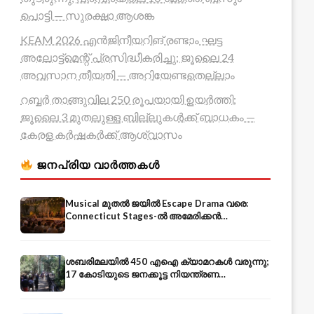
പൊട്ടി — സുരക്ഷാ ആശങ്ക
KEAM 2026 എൻജിനീയറിങ് രണ്ടാം ഘട്ട
അലോട്ട്മെന്റ് പ്രസിദ്ധീകരിച്ചു; ജൂലൈ 24
അവസാന തീയതി — അറിയേണ്ടതെല്ലാം
റബ്ബർ താങ്ങുവില 250 രൂപയായി ഉയർത്തി;
ജൂലൈ 3 മുതലുള്ള ബില്ലുകൾക്ക് ബാധകം —
കേരള കർഷകർക്ക് ആശ്വാസം
ജനപ്രിയ വാർത്തകൾ
Musical മുതൽ ജയിൽ Escape Drama വരെ:
Connecticut Stages-ൽ അമേരിക്കൻ
Independence-ന്റെ 250-ആം വാർഷികം
ശബരിമലയിൽ 450 എഐ ക്യാമറകൾ വരുന്നു;
17 കോടിയുടെ ജനക്കൂട്ട നിയന്ത്രണ
സംവിധാനം — എരുമേലി മുതൽ പമ്പ വരെ