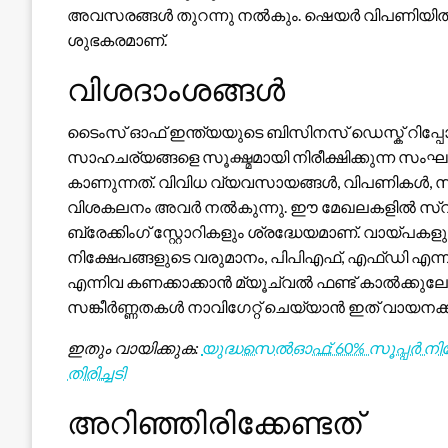
അവസരങ്ങൾ തുറന്നു നൽകും. ഷെയർ വിപണിയിൽ ഇന്
ശുഭകരമാണ്.
വിശദാംശങ്ങൾ
ടൈംസ് ഓഫ് ഇന്ത്യയുടെ ബിസിനസ് ഡെസ്ക് റിപ്പോ
സാഹചര്യങ്ങളെ സൂക്ഷ്മമായി നിരീക്ഷിക്കുന്ന 
കാണുന്നത്. വിവിധ വ്യവസായങ്ങൾ, വിപണികൾ, 
വിശകലനം അവർ നൽകുന്നു. ഈ മേഖലകളിൽ സ്വാധീനം
ബ്രേക്കിംഗ് സ്റ്റോറികളും ശ്രദ്ധേയമാണ്. വാ
നിക്ഷേപങ്ങളുടെ വരുമാനം, പിപിഎഫ്, എഫ്ഡി എന
എന്നിവ കണക്കാക്കാൻ മ്യൂച്വൽ ഫണ്ട് കാൽക്കുലേറ
സങ്കീർണ്ണതകൾ നാവിഗേറ്റ് ചെയ്യാൻ ഇത് വായനക്കാര
ഇതും വായിക്കുക:
യുദ്ധസെൽഓഫ്: 60% സൂപ്പർ നിക്
തിരിച്ചടി
അറിഞ്ഞിരിക്കേണ്ടത്