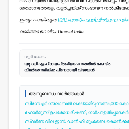
വിപണിയിൽ വലിയ ഉണർവ്വിന് കാരണമാകും. വരും വ
ശതമാനത്തോളം വളർച്ചയ്ക്ക് സംഭാവന നൽകിയേക്ക
ഇതും വായിക്കുക:
IDBI ബാങ്ക് ഓഹരി വിൽപന: സർക്
വാർത്താ ഉറവിടം: Times of India.
‹ മുൻ ലേഖനം
യു.ഡി.എഫ് നയപ്രഖ്യാപനത്തിൽ കേന്ദ്ര
വിമർശനമില്ല: പിണറായി വിജയൻ
അനുബന്ധ വാർത്തകൾ
സിഗ്നേച്ചർ ഗ്ലോബൽ ലക്ഷ്യമിടുന്നത് 5,000 കോ
ഹോർമുസ് ഉപരോധ ഭീഷണി; ഗൾഫ് ഉൽപ്പാദകർ ബ
സ്വർണ വില ഇന്ന്: ഡൽഹി, മുംബൈ, കൊൽക്കത്ത; 