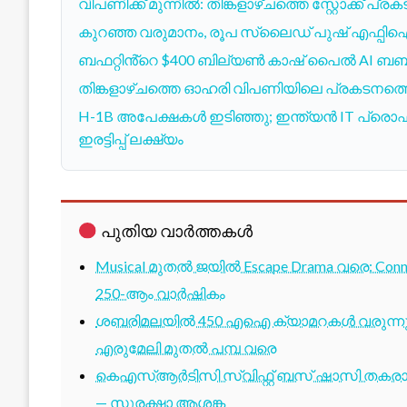
വിപണിക്ക് മുന്നിൽ: തിങ്കളാഴ്ചത്തെ സ്റ്റോക്ക് 
കുറഞ്ഞ വരുമാനം, രൂപ സ്ലൈഡ് പുഷ് എഫ്പിഐ
ബഫറ്റിൻ്റെ $400 ബില്യൺ കാഷ് പൈൽ AI ബബിൾ 
തിങ്കളാഴ്ചത്തെ ഓഹരി വിപണിയിലെ പ്രകടനത്തെ
H-1B അപേക്ഷകൾ ഇടിഞ്ഞു; ഇന്ത്യൻ IT പ്രൊ
ഇരട്ടിപ്പ് ലക്ഷ്യം
പുതിയ വാർത്തകൾ
Musical മുതൽ ജയിൽ Escape Drama വരെ: Conne
250-ആം വാർഷികം
ശബരിമലയിൽ 450 എഐ ക്യാമറകൾ വരുന്നു; 1
എരുമേലി മുതൽ പമ്പ വരെ
കെഎസ്ആർടിസി സ്വിഫ്റ്റ് ബസ് ഷാസി തകരാർ 
— സുരക്ഷാ ആശങ്ക