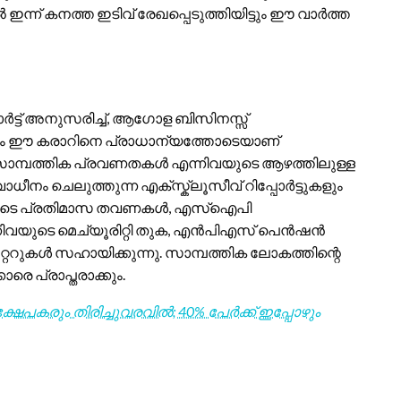
ന് കനത്ത ഇടിവ് രേഖപ്പെടുത്തിയിട്ടും ഈ വാർത്ത
ർട്ട് അനുസരിച്ച്, ആഗോള ബിസിനസ്സ്
സംഘം ഈ കരാറിനെ പ്രാധാന്യത്തോടെയാണ്
സാമ്പത്തിക പ്രവണതകൾ എന്നിവയുടെ ആഴത്തിലുള്ള
 ചെലുത്തുന്ന എക്സ്ക്ലൂസീവ് റിപ്പോർട്ടുകളും
യ്പകളുടെ പ്രതിമാസ തവണകൾ, എസ്ഐപി
്നിവയുടെ മെച്യൂരിറ്റി തുക, എൻപിഎസ് പെൻഷൻ
്ററുകൾ സഹായിക്കുന്നു. സാമ്പത്തിക ലോകത്തിന്റെ
െ പ്രാപ്തരാക്കും.
ഷേപകരും തിരിച്ചുവരവിൽ; 40% പേർക്ക് ഇപ്പോഴും