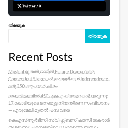
Twitter / X
തിരയുക
തിരയുക
Recent Posts
Musical മുതൽ ജയിൽ Escape Drama വരെ:
Connecticut Stages-ൽ അമേരിക്കൻ Independence-
ന്റെ 250-ആം വാർഷികം
ശബരിമലയിൽ 450 എഐ ക്യാമറകൾ വരുന്നു;
17 കോടിയുടെ ജനക്കൂട്ട നിയന്ത്രണ സംവിധാനം
— എരുമേലി മുതൽ പമ്പ വരെ
കെഎസ്ആർടിസി സ്വിഫ്റ്റ് ബസ് ഷാസി തകരാർ
തുടരുന്നു; പരമ്പരയിലെ 10-ാമത്തെ ബസും