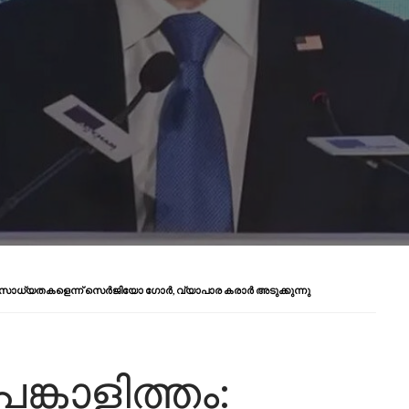
യ സാധ്യതകളെന്ന് സെർജിയോ ഗോർ, വ്യാപാര കരാർ അടുക്കുന്നു
്കാളിത്തം: