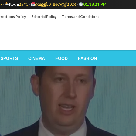
17
•
Kochi
25°C
•
വെള്ളി, 7 ഓഗസ്റ്റ് 2026
•
01:18:22 PM
rections Policy
Editorial Policy
Terms and Conditions
SPORTS
CINEMA
FOOD
FASHION