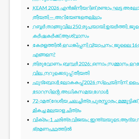
KEAM 2026 എൻജിനീയറിങ് രണ്ടാം ഘട്ട അലോട്
തീയതി — അറിയേണ്ടതെല്ലാം
റബ്ബർ താങ്ങുവില 250 രൂപയായി ഉയർത്തി; ജ
കർഷകർക്ക് ആശ്വാസം
കേരളത്തിൽ ഡെങ്കിപ്പനി വ്യാപനം; ജൂലൈ 16ന
എങ്ങനെ?
തിരുവോണം ബമ്പർ 2026: ഒന്നാം സമ്മാനം റെക്ക
വില, നറുക്കെടുപ്പ് തീയതി
ഫുട്ബോൾ ലോകകപ്പ് 2026 സ്പെയിനിന്; ഫൈ
ടോറസിന്റെ അധികസമയ ഗോൾ
72-ാമത് ദേശീയ ചലച്ചിത്ര പുരസ്കാരം: മമ്മൂട്ടി
മികച്ച മലയാള ചിത്രം
വിക്രം-1 ചരിത്ര വിജയം: ഇന്ത്യയുടെ ആദ്യ സ്
ഭ്രമണപഥത്തിൽ