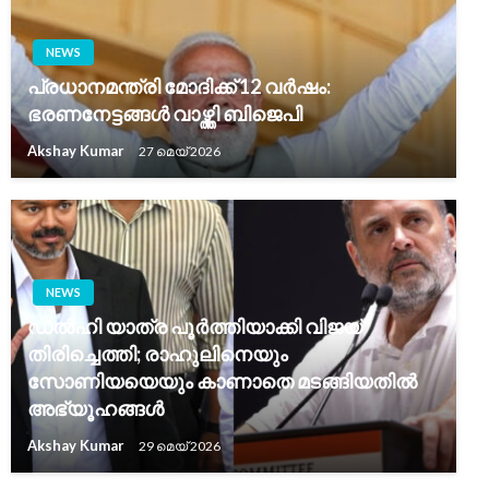
NEWS
പ്രധാനമന്ത്രി മോദിക്ക് 12 വർഷം:
ഭരണനേട്ടങ്ങൾ വാഴ്ത്തി ബിജെപി
Akshay Kumar
27 മെയ്‌ 2026
NEWS
ഡൽഹി യാത്ര പൂർത്തിയാക്കി വിജയ്
തിരിച്ചെത്തി; രാഹുലിനെയും
സോണിയയെയും കാണാതെ മടങ്ങിയതിൽ
അഭ്യൂഹങ്ങൾ
Akshay Kumar
29 മെയ്‌ 2026