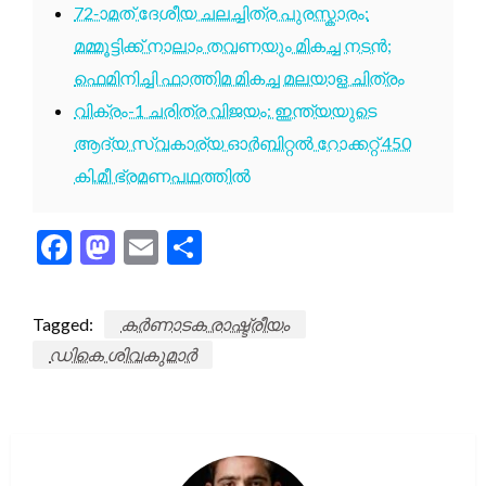
72-ാമത് ദേശീയ ചലച്ചിത്ര പുരസ്കാരം:
മമ്മൂട്ടിക്ക് നാലാം തവണയും മികച്ച നടൻ;
ഫെമിനിച്ചി ഫാത്തിമ മികച്ച മലയാള ചിത്രം
വിക്രം-1 ചരിത്ര വിജയം: ഇന്ത്യയുടെ
ആദ്യ സ്വകാര്യ ഓർബിറ്റൽ റോക്കറ്റ് 450
കി.മീ ഭ്രമണപഥത്തിൽ
Facebook
Mastodon
Email
Share
Tagged:
കർണാടക രാഷ്ട്രീയം
ഡികെ ശിവകുമാർ