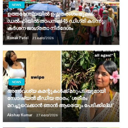
NEWS
ഉത്തരേന്ത്യയിൽ ഉഷ്ണതരംഗം രൂക്ഷം;
ഡൽഹിയിൽ താപനില 45 ഡിഗ്രി കടന്നു,
കർശന ജാഗ്രതാ നിർദേശം
Ronak Patel
21 മെയ്‌ 2026
NEWS
അനാവശ്യ കമന്റുകൾക്ക് മറുപടിയുമായി
സോഷ്യൽ മീഡിയ താരം; ‘ശരീരം
മറച്ചുവെക്കാൻ ഞാൻ ആരെയും പേടിക്കില്ല!’
Akshay Kumar
27 മെയ്‌ 2026