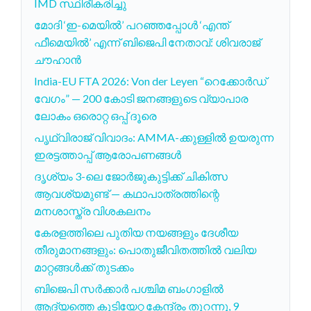
IMD സ്ഥിരീകരിച്ചു
മോദി ‘ഇ-മെയിൽ’ പറഞ്ഞപ്പോൾ ‘എന്ത്
ഫീമെയിൽ’ എന്ന് ബിജെപി നേതാവ്: ശിവരാജ്
ചൗഹാൻ
India-EU FTA 2026: Von der Leyen “റെക്കോർഡ്
വേഗം” — 200 കോടി ജനങ്ങളുടെ വ്യാപാര
ലോകം ഒരൊറ്റ ഒപ്പ് ദൂരെ
പൃഥ്വിരാജ് വിവാദം: AMMA-ക്കുള്ളിൽ ഉയരുന്ന
ഇരട്ടത്താപ്പ് ആരോപണങ്ങൾ
ദൃശ്യം 3-ലെ ജോര്‍ജുകുട്ടിക്ക് ചികിത്സ
ആവശ്യമുണ്ട് — കഥാപാത്രത്തിന്റെ
മനശാസ്ത്ര വിശകലനം
കേരളത്തിലെ പുതിയ നയങ്ങളും ദേശീയ
തീരുമാനങ്ങളും: പൊതുജീവിതത്തിൽ വലിയ
മാറ്റങ്ങൾക്ക് തുടക്കം
ബിജെപി സർക്കാർ പശ്ചിമ ബംഗാളിൽ
ആദ്യത്തെ കുടിയേറ്റ കേന്ദ്രം തുറന്നു, 9