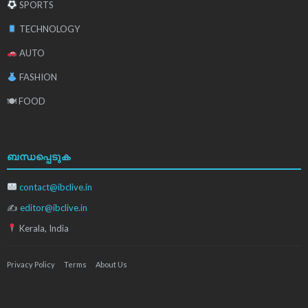
SPORTS
TECHNOLOGY
AUTO
FASHION
🍽 FOOD
ബന്ധപ്പെടുക
contact@ibclive.in
✍
editor@ibclive.in
Kerala, India
Privacy Policy
Terms
About Us