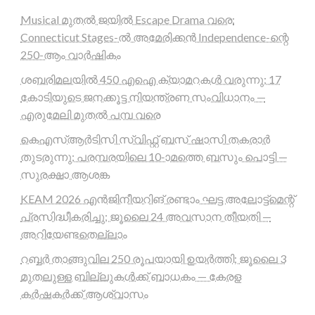
Musical മുതൽ ജയിൽ Escape Drama വരെ:
Connecticut Stages-ൽ അമേരിക്കൻ Independence-ന്റെ
250-ആം വാർഷികം
ശബരിമലയിൽ 450 എഐ ക്യാമറകൾ വരുന്നു; 17
കോടിയുടെ ജനക്കൂട്ട നിയന്ത്രണ സംവിധാനം —
എരുമേലി മുതൽ പമ്പ വരെ
കെഎസ്ആർടിസി സ്വിഫ്റ്റ് ബസ് ഷാസി തകരാർ
തുടരുന്നു; പരമ്പരയിലെ 10-ാമത്തെ ബസും പൊട്ടി —
സുരക്ഷാ ആശങ്ക
KEAM 2026 എൻജിനീയറിങ് രണ്ടാം ഘട്ട അലോട്ട്മെന്റ്
പ്രസിദ്ധീകരിച്ചു; ജൂലൈ 24 അവസാന തീയതി —
അറിയേണ്ടതെല്ലാം
റബ്ബർ താങ്ങുവില 250 രൂപയായി ഉയർത്തി; ജൂലൈ 3
മുതലുള്ള ബില്ലുകൾക്ക് ബാധകം — കേരള
കർഷകർക്ക് ആശ്വാസം