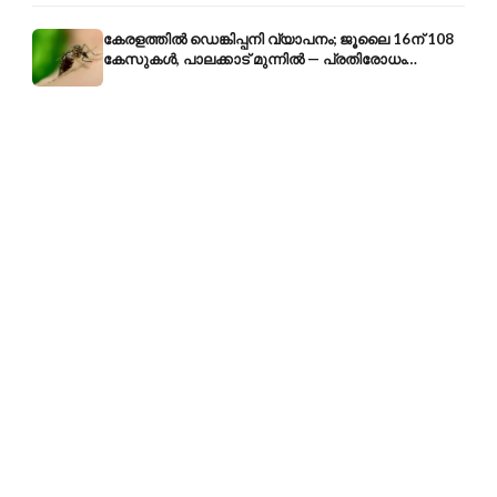
കേരളത്തിൽ ഡെങ്കിപ്പനി വ്യാപനം; ജൂലൈ 16ന് 108
കേസുകൾ, പാലക്കാട് മുന്നിൽ — പ്രതിരോധം
എങ്ങനെ?