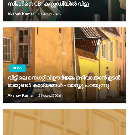
സിംഗിനെ CBI കസ്റ്റഡിയിൽ വിട്ടു
Akshay Kumar
31 മെയ്‌ 2026
NEWS
വീട്ടിലെ നെഗറ്റീവ് ഊർജ്ജം ഒഴിവാക്കാൻ ഉടൻ
മാറ്റേണ്ട 5 കാര്യങ്ങൾ – വാസ്തു പറയുന്നു!
Akshay Kumar
29 മെയ്‌ 2026