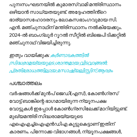
പുനഃസംഘടനയിൽ കുമാരസ്വാമി മന്ത്രിസ്ഥാനം
ഒഴിയാൻ സാധ്യതയുണ്ട്. അദ്ദേഹത്തിൻ്റെ
ഭാര്യാസഹോദരനും ലോകസഭാംഗവുമായ സി.
എൻ. മഞ്ചുനാഥിന് മന്ത്രിസ്ഥാനം നൽകിയേക്കും.
2024-ൽ ബാംഗ്ലൂർ റൂറൽ സീറ്റിൽ ബിജെപി ടിക്കറ്റിൽ
മഞ്ചുനാഥ് വിജയിച്ചിരുന്നു.
ഇതും വായിക്കുക:
കർണാടകത്തിൽ
സിദ്ധരാമയ്യയുടെ ശാന്തമായ വിടവാങ്ങൽ:
പ്രതിരോധത്തിലായ സോഷ്യലിസ്റ്റിന് ആദരം
പശ്ചാത്തലം
വർഷങ്ങൾക്ക് മുൻപ് ജെഡി(എസ്), കോൺഗ്രസ്
വോട്ട് ബാങ്കിന്റെ ഭാഗമായിരുന്ന ന്യൂനപക്ഷ
വോട്ടുകൾ ഇപ്പോൾ കോൺഗ്രസിലേക്ക് മാറിയിട്ടുണ്ട്.
മുഖ്യമന്ത്രി സിദ്ധരാമയ്യയുടെ
എഐഎച്ച്ഐഎൻഡിഎ കൂട്ടുകെട്ടാണ് ഇതിന്
കാരണം. പിന്നോക്ക വിഭാഗങ്ങൾ, ന്യൂനപക്ഷങ്ങൾ,