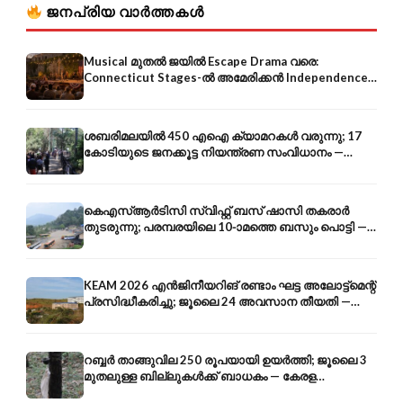
ജനപ്രിയ വാർത്തകൾ
Musical മുതൽ ജയിൽ Escape Drama വരെ:
Connecticut Stages-ൽ അമേരിക്കൻ Independence-
ന്റെ 250-ആം വാർഷികം
ശബരിമലയിൽ 450 എഐ ക്യാമറകൾ വരുന്നു; 17
കോടിയുടെ ജനക്കൂട്ട നിയന്ത്രണ സംവിധാനം —
എരുമേലി മുതൽ പമ്പ വരെ
കെഎസ്ആർടിസി സ്വിഫ്റ്റ് ബസ് ഷാസി തകരാർ
തുടരുന്നു; പരമ്പരയിലെ 10-ാമത്തെ ബസും പൊട്ടി —
സുരക്ഷാ ആശങ്ക
KEAM 2026 എൻജിനീയറിങ് രണ്ടാം ഘട്ട അലോട്ട്മെന്റ്
പ്രസിദ്ധീകരിച്ചു; ജൂലൈ 24 അവസാന തീയതി —
അറിയേണ്ടതെല്ലാം
റബ്ബർ താങ്ങുവില 250 രൂപയായി ഉയർത്തി; ജൂലൈ 3
മുതലുള്ള ബില്ലുകൾക്ക് ബാധകം — കേരള
കർഷകർക്ക് ആശ്വാസം