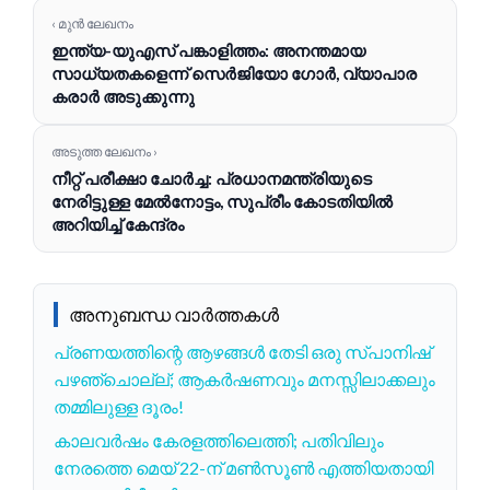
‹ മുൻ ലേഖനം
ഇന്ത്യ-യുഎസ് പങ്കാളിത്തം: അനന്തമായ
സാധ്യതകളെന്ന് സെർജിയോ ഗോർ, വ്യാപാര
കരാർ അടുക്കുന്നു
അടുത്ത ലേഖനം ›
നീറ്റ് പരീക്ഷാ ചോർച്ച: പ്രധാനമന്ത്രിയുടെ
നേരിട്ടുള്ള മേൽനോട്ടം, സുപ്രീം കോടതിയിൽ
അറിയിച്ച് കേന്ദ്രം
അനുബന്ധ വാർത്തകൾ
പ്രണയത്തിന്റെ ആഴങ്ങൾ തേടി ഒരു സ്പാനിഷ്
പഴഞ്ചൊല്ല്; ആകർഷണവും മനസ്സിലാക്കലും
തമ്മിലുള്ള ദൂരം!
കാലവർഷം കേരളത്തിലെത്തി; പതിവിലും
നേരത്തെ മെയ് 22-ന് മൺസൂൺ എത്തിയതായി