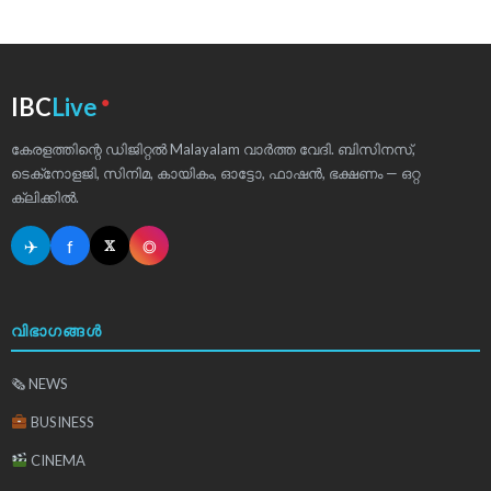
●
IBC
Live
കേരളത്തിന്റെ ഡിജിറ്റൽ Malayalam വാർത്ത വേദി. ബിസിനസ്,
ടെക്‌നോളജി, സിനിമ, കായികം, ഓട്ടോ, ഫാഷൻ, ഭക്ഷണം — ഒറ്റ
ക്ലിക്കിൽ.
✈
f
◎
𝕏
വിഭാഗങ്ങൾ
🗞 NEWS
BUSINESS
CINEMA