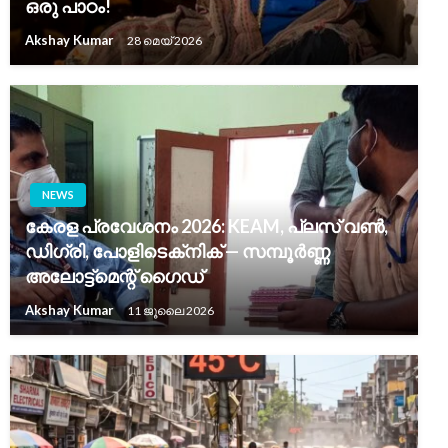
ഒരു പാഠം!
Akshay Kumar
28 മെയ്‌ 2026
NEWS
കേരള പ്രവേശനം 2026: KEAM, പ്ലസ് വൺ,
ഡിഗ്രി, പോളിടെക്‌നിക് — സമ്പൂർണ്ണ
അലോട്ട്‌മെന്റ് ഗൈഡ്
Akshay Kumar
11 ജൂലൈ 2026