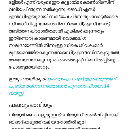
ദളിതർ എന്നിവരുടെ ഈ കൂട്ടായ്മ കോൺഗ്രസിന്
വലിയ പിന്തുണ നൽകുന്നു. ജെഡി(എസ്)
എൻഡിഎയുമായി സഖ്യം ചേർന്നതും വോട്ടർമാരെ
സ്വാധീനിച്ചു. കോൺഗ്രസ് ജെഡി(എസ്) വോട്ട്
അടിത്തറ ക്രമാതീതമായി ഏകീകരിക്കുന്നതും
ഇതിനൊരു കാരണമായി. വൊക്കലിഗ
സമുദായത്തിൽ നിന്നുള്ള ഡികെ ശിവകുമാർ
മുഖ്യമന്ത്രിയാകുന്നത് ജെഡി(എസ്)സിന് കൂടുതൽ
തലവേദനയാകുന്നു. തിരഞ്ഞെടുപ്പ് നിലനിൽപ്പിന്റെ
പോരാട്ടമായി മാറും.
ഇതും വായിക്കുക:
ഉത്തരാഖണ്ഡിൽ മലകയറ്റത്തിന്
പുതിയ കര്‍ശന നിയമങ്ങൾ: കുറഞ്ഞ പ്രായം 14
വയസ്സ്
ഫലവും ഭാവിയും
ഗ്രേറ്റർ ബെംഗളൂരു ഇൻ്റഗ്രേറ്റഡ് ടൗൺഷിപ്പിനായി
ബിദാദിക്കടുത്ത് വലിയ തോതിൽ ഭൂമി
ഏറ്റെടുക്കുന്നതുൾപ്പെടെയുള്ള വിഷയങ്ങൾ