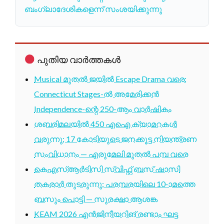
ബംഗ്ലാദേശികളെന്ന് സംശയിക്കുന്നു
പുതിയ വാർത്തകൾ
Musical മുതൽ ജയിൽ Escape Drama വരെ:
Connecticut Stages-ൽ അമേരിക്കൻ
Independence-ന്റെ 250-ആം വാർഷികം
ശബരിമലയിൽ 450 എഐ ക്യാമറകൾ
വരുന്നു; 17 കോടിയുടെ ജനക്കൂട്ട നിയന്ത്രണ
സംവിധാനം — എരുമേലി മുതൽ പമ്പ വരെ
കെഎസ്ആർടിസി സ്വിഫ്റ്റ് ബസ് ഷാസി
തകരാർ തുടരുന്നു; പരമ്പരയിലെ 10-ാമത്തെ
ബസും പൊട്ടി — സുരക്ഷാ ആശങ്ക
KEAM 2026 എൻജിനീയറിങ് രണ്ടാം ഘട്ട