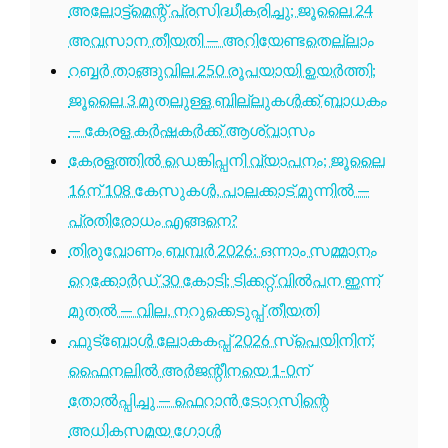
അലോട്ട്മെന്റ് പ്രസിദ്ധീകരിച്ചു; ജൂലൈ 24
അവസാന തീയതി — അറിയേണ്ടതെല്ലാം
റബ്ബർ താങ്ങുവില 250 രൂപയായി ഉയർത്തി;
ജൂലൈ 3 മുതലുള്ള ബില്ലുകൾക്ക് ബാധകം
— കേരള കർഷകർക്ക് ആശ്വാസം
കേരളത്തിൽ ഡെങ്കിപ്പനി വ്യാപനം; ജൂലൈ
16ന് 108 കേസുകൾ, പാലക്കാട് മുന്നിൽ —
പ്രതിരോധം എങ്ങനെ?
തിരുവോണം ബമ്പർ 2026: ഒന്നാം സമ്മാനം
റെക്കോർഡ് 30 കോടി; ടിക്കറ്റ് വിൽപന ഇന്ന്
മുതൽ — വില, നറുക്കെടുപ്പ് തീയതി
ഫുട്ബോൾ ലോകകപ്പ് 2026 സ്പെയിനിന്;
ഫൈനലിൽ അർജന്റീനയെ 1-0ന്
തോൽപ്പിച്ചു — ഫെറാൻ ടോറസിന്റെ
അധികസമയ ഗോൾ