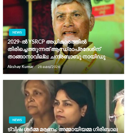
NEWS
2029-ൽ YSRCP അധികാരത്തിൽ
തിരിച്ചെത്തുന്നത് ആന്ധ്രാപ്രദേശിന്
താങ്ങാനാവില്ല: ചന്ദ്രബാബു നായിഡു
Akshay Kumar
28 മെയ്‌ 2026
NEWS
ട്വിഷ ശർമ്മ മരണം: അമ്മായിയമ്മ ഗിരിബാല