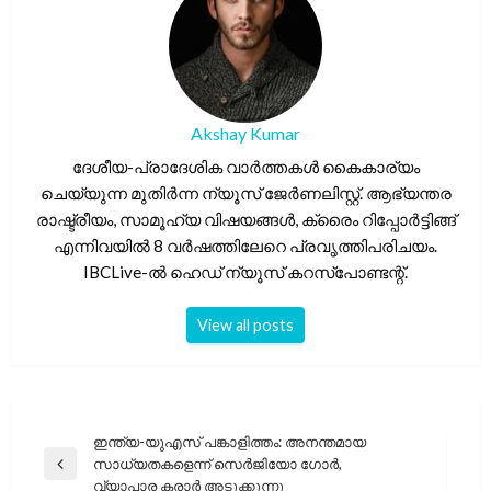
Akshay Kumar
ദേശീയ-പ്രാദേശിക വാർത്തകൾ കൈകാര്യം
ചെയ്യുന്ന മുതിർന്ന ന്യൂസ് ജേർണലിസ്റ്റ്. ആഭ്യന്തര
രാഷ്ട്രീയം, സാമൂഹ്യ വിഷയങ്ങൾ, ക്രൈം റിപ്പോർട്ടിങ്ങ്
എന്നിവയിൽ 8 വർഷത്തിലേറെ പ്രവൃത്തിപരിചയം.
IBCLive-ൽ ഹെഡ് ന്യൂസ് കറസ്പോണ്ടന്റ്.
View all posts
പോസ്റ്റുകളിലൂടെ
ഇന്ത്യ-യുഎസ് പങ്കാളിത്തം: അനന്തമായ
സാധ്യതകളെന്ന് സെർജിയോ ഗോർ,
Previous
വ്യാപാര കരാർ അടുക്കുന്നു