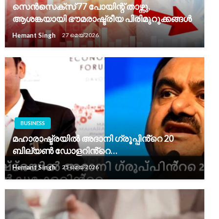
സെൻസെക്‌സ് 77 പോയിന്റ് താഴ്ന്നു,
ആശങ്കയായി ഭൗമരാഷ്ട്രീയ പിരിമുറുക്കങ്ങൾ
Hemant Singh
27 മെയ്‌ 2026
BUSINESS
മഹാരാഷ്ട്രയിൽ അദാനി ഗ്രൂപ്പിൻ്റെ 20
ബില്യൺ ഡോളറിൻ്റെ…
Hemant Singh
25 മെയ്‌ 2026