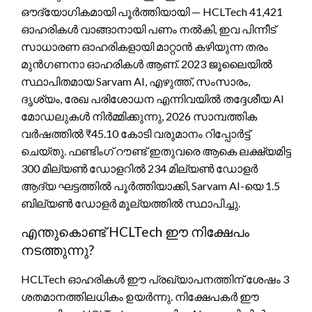
ഔദ്യോഗികമായി പൂർത്തിയായി — HCLTech 41,421
ഓഹരികൾ വാങ്ങാനായി പണം നൽകി, ഇവ പിന്നീട്
സാധാരണ ഓഹരികളായി മാറ്റാൻ കഴിയുന്ന തരം
മുൻഗണനാ ഓഹരികൾ ആണ്. 2023 ജൂലൈയിൽ
സ്ഥാപിതമായ Sarvam AI, എഴുത്ത്, സംസാരം,
ദൃശ്യം, രേഖ പരിശോധന എന്നിവയിൽ തദ്ദേശീയ AI
മോഡലുകൾ നിർമ്മിക്കുന്നു, 2026 സാമ്പത്തിക
വർഷത്തിൽ ₹45.10 കോടി വരുമാനം റിപ്പോർട്ട്
ചെയ്തു. ഫണ്ടിംഗ് റൗണ്ട് ഇതുവരെ ആകെ ലക്ഷ്യമിട്ട
300 മില്യൺ ഡോളറിൽ 234 മില്യൺ ഡോളർ
ആദ്യ ഘട്ടത്തിൽ പൂർത്തിയാക്കി, Sarvam AI-യെ 1.5
ബില്യൺ ഡോളർ മൂല്യത്തിൽ സ്ഥാപിച്ചു.
എന്തുകൊണ്ട് HCLTech ഈ നിക്ഷേപം
നടത്തുന്നു?
HCLTech ഓഹരികൾ ഈ പ്രഖ്യാപനത്തിന് ശേഷം 3
ശതമാനത്തിലധികം ഉയർന്നു. നിക്ഷേപകർ ഈ