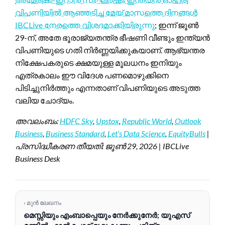
വിപണിയിൽ ആഞ്ഞടിച്ച മേയ് മാസത്തെ ദിനങ്ങൾ
IBCLive നേരത്തെ വിശദമാക്കിയിരുന്നു
; ഇന്ന് ജൂൺ
29-ന്, അതേ ഭൂരാജ്യതന്ത്ര ഭീഷണി വീണ്ടും ഇന്ത്യൻ
വിപണിയുടെ ഗതി നിർണ്ണയിക്കുകയാണ്. ആഭ്യന്തര
നിക്ഷേപകരുടെ ക്ഷമയുള്ള മൂലധനം ഇനിയും
എത്രകാലം ഈ വിദേശ പണമൊഴുക്കിനെ
പിടിച്ചുനിർത്തും എന്നതാണ് വിപണിയുടെ അടുത്ത
വലിയ ചോദ്യം.
അവലംബം:
HDFC Sky
,
Upstox
,
Republic World
,
Outlook
Business
,
Business Standard
,
Let’s Data Science
,
EquityBulls
|
പ്രസിദ്ധീകരണ തീയതി: ജൂൺ 29, 2026 | IBCLive
Business Desk
‹ മുൻ ലേഖനം
മെസ്സിയും എംബാപ്പെയും നേർക്കുനേർ; യുഎസ്