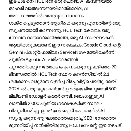
ഇടപാടിനെ HCLTech ഒരു ചെറിയ AI കമ്പനിയിൽ
ഓഹരി വാങ്ങുന്നതായി മാത്രമല്ല, AI
അവസരത്തിൽ തങ്ങളുടെ സ്ഥാനം
ശക്തിപ്പെടുത്താൻ ആഗ്രഹിക്കുന്നു എന്നതിന്റെ ഒരു
സൂചനയായി കാണുന്നു. HCL Tech കേവലം ഒരു
സേവന ദാതാവ് മാത്രമല്ല, ഒരു AI-സംഘാടകൻ
ആയി മാറുകയാണ്. ഈ നിക്ഷേപം, Google Cloud-ന്റെ
Gemini പ്ലാറ്റ്ഫോമിലും ServiceNow-മായി ചേർന്ന്
പുതിയ Agentic AI പരിഹാരങ്ങൾ
പുറത്തിറക്കുന്നതോടെ ഒപ്പം നടക്കുന്നു. കഴിഞ്ഞ 90
ദിവസത്തിൽ HCL Tech സ്ഥിര കറൻസിയിൽ 2.1
ശതമാനം വരുമാന വളർച്ച റിപ്പോർട്ട് ചെയ്തു, മേയ്
2026-ൽ ഒരു യൂറോപ്യൻ ഊർജ്ജ ഭീമനുമായി 500
മില്യൺ ഡോളർ കരാർ നേടി, ബെംഗളൂരു AI
ലാബിൽ 2,000 പുതിയ ഗവേഷകർക്ക് സ്ഥലം
വിപുലീകരിച്ചു. ഇന്ത്യൻ ഐടി മേഖലയിൽ AI
സൃഷ്ടിക്കുന്ന ആഘാതത്തെക്കുറിച്ച് SEBI നേരത്തെ
മുന്നറിയിപ്പ് നൽകിയിരുന്നു; HCLTech-ന്റെ ഈ നടപടി