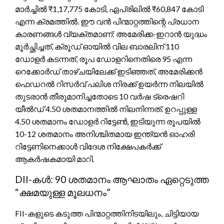
മാർച്ചിൽ ₹1,17,775 കോടി, ഏപ്രിലിൽ ₹60,847 കോടി
എന്ന ക്രമത്തിൽ. ഈ വൻ പിന്മാറ്റത്തിന്റെ പ്രധാന
കാരണങ്ങൾ വ്യക്തമാണ്: അമേരിക്ക-ഇറാൻ യുദ്ധം
മൂർച്ഛിച്ചത്, ക്രൂഡ് ഓയിൽ വില ബാരലിന് 110
ഡോളർ കടന്നത്, രൂപ ഡോളറിനെതിരെ 95 എന്ന
റെക്കോർഡ് താഴ്ചയിലേക്ക് ഇടിഞ്ഞത്, അമേരിക്കൻ
ഫെഡറൽ റിസർവ് പലിശ നിരക്ക് ഉയർന്ന നിലയിൽ
തുടരാൻ തീരുമാനിച്ചതോടെ 10 വർഷ ട്രെഷറി
യീൽഡ് 4.50 ശതമാനത്തിൽ നിലനിന്നത്. ഉറപ്പുള്ള
4.50 ശതമാനം ഡോളർ റിട്ടേൺ, ഇടിയുന്ന രൂപയിൽ
10-12 ശതമാനം അനിശ്ചിതമായ ഇന്ത്യൻ ഓഹരി
റിട്ടേണിനെക്കാൾ വിദേശ നിക്ഷേപകർക്ക്
ആകർഷകമായി മാറി.
DII-കൾ: 90 ശതമാനം ആഘാതം ഏറ്റെടുത്ത
“ക്ഷമയുള്ള മൂലധനം”
FII-കളുടെ കടുത്ത പിന്മാറ്റത്തിനിടയിലും, ചിട്ടിയായ