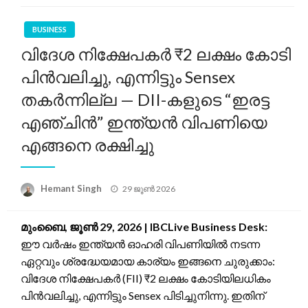
BUSINESS
വിദേശ നിക്ഷേപകർ ₹2 ലക്ഷം കോടി
പിൻവലിച്ചു, എന്നിട്ടും Sensex
തകർന്നില്ല — DII-കളുടെ “ഇരട്ട
എഞ്ചിൻ” ഇന്ത്യൻ വിപണിയെ
എങ്ങനെ രക്ഷിച്ചു
Posted
Hemant Singh
29 ജൂൺ 2026
on
മുംബൈ, ജൂൺ 29, 2026 | IBCLive Business Desk:
ഈ വർഷം ഇന്ത്യൻ ഓഹരി വിപണിയിൽ നടന്ന
ഏറ്റവും ശ്രദ്ധേയമായ കാര്യം ഇങ്ങനെ ചുരുക്കാം:
വിദേശ നിക്ഷേപകർ (FII) ₹2 ലക്ഷം കോടിയിലധികം
പിൻവലിച്ചു, എന്നിട്ടും Sensex പിടിച്ചുനിന്നു. ഇതിന്