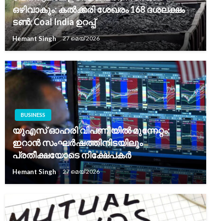
ഒഴിവാകും: കൽക്കരി ശേഖരം 168 ദശലക്ഷം
ടൺ; Coal India ഉറപ്പ്
Hemant Singh
27 മെയ്‌ 2026
BUSINESS
യുഎസ് ഓഹരി വിപണിയിൽ മുന്നേറ്റം:
ഇറാൻ സംഘർഷത്തിനിടയിലും
പ്രതീക്ഷയോടെ നിക്ഷേപകർ
Hemant Singh
27 മെയ്‌ 2026