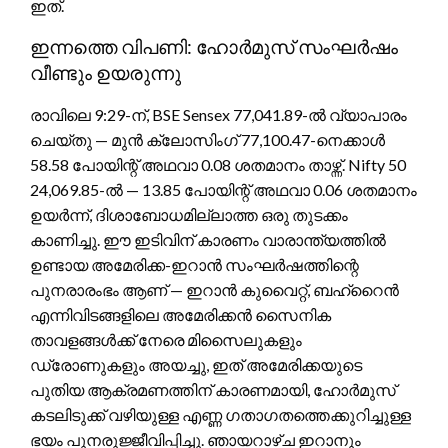
ഇത്.
ഇന്നത്തെ വിപണി: ഹോർമുസ് സംഘർഷം
വീണ്ടും ഉയരുന്നു
രാവിലെ 9:29-ന്, BSE Sensex 77,041.89-ൽ വ്യാപാരം
ചെയ്തു — മുൻ ക്ലോസിംഗ് 77,100.47-നെക്കാൾ
58.58 പോയിന്റ് അഥവാ 0.08 ശതമാനം താഴ്ന്ന്. Nifty 50
24,069.85-ൽ — 13.85 പോയിന്റ് അഥവാ 0.06 ശതമാനം
ഉയർന്ന്, ദിശാബോധമില്ലാത്ത ഒരു തുടക്കം
കാണിച്ചു. ഈ ഇടിവിന് കാരണം വാരാന്ത്യത്തിൽ
ഉണ്ടായ അമേരിക്ക-ഇറാൻ സംഘർഷത്തിന്റെ
പുനരാരംഭം ആണ് — ഇറാൻ കുവൈറ്റ്, ബഹ്റൈൻ
എന്നിവിടങ്ങളിലെ അമേരിക്കൻ സൈനിക
താവളങ്ങൾക്ക് നേരെ മിസൈലുകളും
ഡ്രോണുകളും അയച്ചു, ഇത് അമേരിക്കയുടെ
പുതിയ ആക്രമണത്തിന് കാരണമായി, ഹോർമുസ്
കടലിടുക്ക് വഴിയുള്ള എണ്ണ ഗതാഗതത്തെക്കുറിച്ചുള്ള
ഭയം പുനരുജ്ജീവിപ്പിച്ചു. ഞായറാഴ്ച ഇറാനും