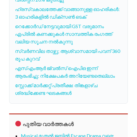
ഹ്രസ്വകാലത്തേക്ക് വാങ്ങാനുള്ള ഓഹരികൾ:
3 ഓഹരികളിൽ ഡിക്സൺ ടെക്
റെക്കോർഡ് നേട്ടവുമായി GST വരുമാനം
ഏപ്രിൽ കണക്കുകൾ സാമ്പത്തിക രംഗത്ത്
വലിയ സൂചന നൽകുന്നു
സ്വർണവില താഴ്ന്നു; ആശ്വാസമായി പവന് 360
രൂപ കുറവ്
എസ്എംആർ ജ്വൽസ് ഐപിഒ ഇന്ന്
ആരംഭിച്ചു: നിക്ഷേപകർ അറിയേണ്ടതെല്ലാം
സ്റ്റോക്ക് മാർക്കറ്റ് പ്രതീക്ഷ: തിങ്കളാഴ്ച
ശ്രദ്ധിക്കേണ്ട ഘടകങ്ങൾ
പുതിയ വാർത്തകൾ
Musical മുതൽ ജയിൽ Escape Drama വരെ: