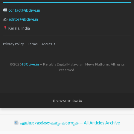
contact@ibclive.in
✍
editor@ibclive.in
Kerala, India
Privacy Policy
Terms
About Us
© 2026
IBCLive.in
— Kerala's Digital Malayalam News Platform. All rights
reserved.
© 2026 IBCLive.in
എല്ലാ വാർത്തകളും കാണുക — All Articles Archive