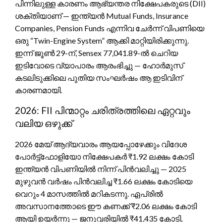
പിന്നിലുള്ള കാരണം ആഭ്യന്തര നിക്ഷേപകരുടെ (DII)
ശക്തിയാണ് — ഇന്ത്യൻ Mutual Funds, Insurance
Companies, Pension Funds എന്നിവ ചേർന്ന് വിപണിയെ
ഒരു “Twin-Engine System” ആക്കി മാറ്റിയിരിക്കുന്നു.
ഇന്ന് ജൂൺ 29-ന്, Sensex 77,041.89-ൽ ചെറിയ
ഇടിവോടെ വ്യാപാരം ആരംഭിച്ചു — ഹോർമുസ്
കടലിടുക്കിലെ പുതിയ സംഘർഷം ആ ഇടിവിന്
കാരണമായി.
2026: FII പിന്മാറ്റം ചരിത്രത്തിലെ ഏറ്റവും
വലിയ ഒഴുക്ക്
2026 മേയ് ആദ്യവാരം ആയപ്പോഴേക്കും വിദേശ
പോർട്ട്ഫോളിയോ നിക്ഷേപകർ ₹1.92 ലക്ഷം കോടി
ഇന്ത്യൻ വിപണിയിൽ നിന്ന് പിൻവലിച്ചു — 2025
മുഴുവൻ വർഷം പിൻവലിച്ച ₹1.66 ലക്ഷം കോടിയെ
വെറും 4 മാസത്തിൽ മറികടന്നു. ഏപ്രിൽ
അവസാനത്തോടെ ഈ കണക്ക് ₹2.06 ലക്ഷം കോടി
ആയി ഉയർന്നു — ജനുവരിയിൽ ₹41,435 കോടി,