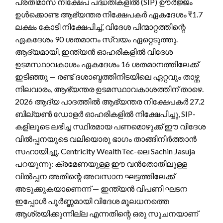
പ്രതിമാസ നിക്ഷേപ പദ്ധതികളിൽ (SIP) ഊർജ്ജം
ഉൾക്കൊണ്ട ആഭ്യന്തര നിക്ഷേപകർ ഏകദേശം ₹1.7
ലക്ഷം കോടി നിക്ഷേപിച്ച്, വിദേശ പിന്മാറ്റത്തിന്റെ
ഏകദേശം 90 ശതമാനം സ്വയം ഏറ്റെടുത്തു.
ആദ്യമായി, ഇന്ത്യൻ ഓഹരികളിൽ വിദേശ
ഉടമസ്ഥാവകാശം ഏകദേശം 16 ശതമാനത്തിലേക്ക്
ഇടിഞ്ഞു — രണ്ട് ദശാബ്ദത്തിനിടയിലെ ഏറ്റവും താഴ്ന്ന
നിലവാരം, ആഭ്യന്തര ഉടമസ്ഥാവകാശത്തിന് താഴെ.
2026 ആദ്യ പാദത്തിൽ ആഭ്യന്തര നിക്ഷേപകർ 27.2
ബില്യൺ ഡോളർ ഓഹരികളിൽ നിക്ഷേപിച്ചു, SIP-
കളിലൂടെ ലഭിച്ച സ്ഥിരമായ പണമൊഴുക്ക് ഈ വിദേശ
വിൽപ്പനയുടെ വലിയൊരു ഭാഗം താങ്ങിനിർത്താൻ
സഹായിച്ചു. Centricity WealthTec-ലെ Sachin Jasuja
പറയുന്നു: ക്രമേണയുള്ള ഈ വൻതോതിലുള്ള
വിൽപ്പന അതിന്റെ അവസാന ഘട്ടത്തിലേക്ക്
അടുക്കുകയാണെന്ന് — ഇന്ത്യൻ വിപണി ഘടന
ഇപ്പോൾ പൂർണ്ണമായി വിദേശ മൂലധനത്തെ
ആശ്രയിക്കുന്നില്ല എന്നതിന്റെ ഒരു സൂചനയാണ്