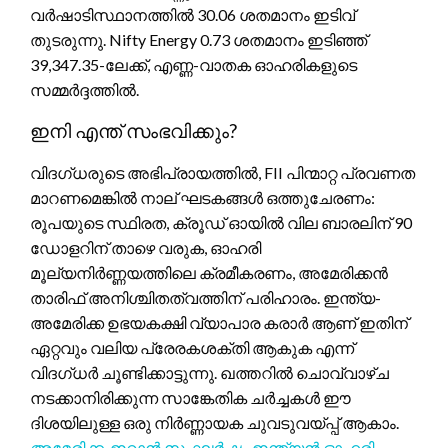
വർഷാടിസ്ഥാനത്തിൽ 30.06 ശതമാനം ഇടിവ്
തുടരുന്നു. Nifty Energy 0.73 ശതമാനം ഇടിഞ്ഞ്
39,347.35-ലേക്ക്, എണ്ണ-വാതക ഓഹരികളുടെ
സമ്മർദ്ദത്തിൽ.
ഇനി എന്ത് സംഭവിക്കും?
വിദഗ്ധരുടെ അഭിപ്രായത്തിൽ, FII പിന്മാറ്റ പ്രവണത
മാറണമെങ്കിൽ നാല് ഘടകങ്ങൾ ഒത്തുചേരണം:
രൂപയുടെ സ്ഥിരത, ക്രൂഡ് ഓയിൽ വില ബാരലിന് 90
ഡോളറിന് താഴെ വരുക, ഓഹരി
മൂല്യനിർണ്ണയത്തിലെ ക്രമീകരണം, അമേരിക്കൻ
താരിഫ് അനിശ്ചിതത്വത്തിന് പരിഹാരം. ഇന്ത്യ-
അമേരിക്ക ഉഭയകക്ഷി വ്യാപാര കരാർ ആണ് ഇതിന്
ഏറ്റവും വലിയ പ്രേരകശക്തി ആകുക എന്ന്
വിദഗ്ധർ ചൂണ്ടിക്കാട്ടുന്നു. ഖത്തറിൽ ചൊവ്വാഴ്ച
നടക്കാനിരിക്കുന്ന സാങ്കേതിക ചർച്ചകൾ ഈ
ദിശയിലുള്ള ഒരു നിർണ്ണായക ചുവടുവയ്പ്പ് ആകാം.
അമേരിക്ക-ഇറാൻ സംഘർഷം ഇന്ത്യൻ ഓഹരി