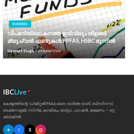
BUSINESS
വിപണിയിലെ കനത്ത ഇടിവിലും തിളങ്ങി
മ്യൂച്വൽ ഫണ്ടുകൾ; PPFAS, HSBC മുന്നിൽ
Hemant Singh
29 മെയ്‌ 2026
●
IBC
Live
കേരളത്തിന്റെ ഡിജിറ്റൽ Malayalam വാർത്ത വേദി. ബിസിനസ്,
ടെക്‌നോളജി, സിനിമ, കായികം, ഓട്ടോ, ഫാഷൻ, ഭക്ഷണം — ഒറ്റ
ക്ലിക്കിൽ.
✈
f
◎
𝕏