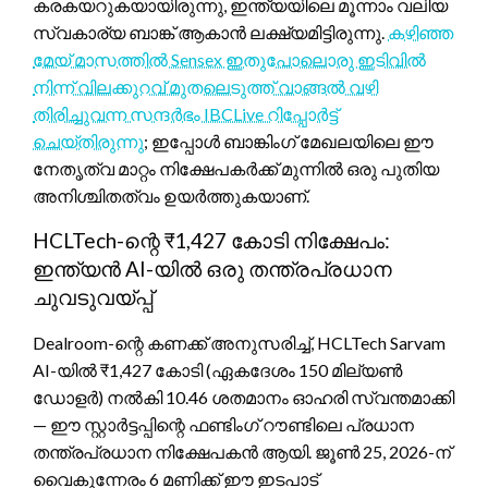
കരകയറുകയായിരുന്നു, ഇന്ത്യയിലെ മൂന്നാം വലിയ
സ്വകാര്യ ബാങ്ക് ആകാൻ ലക്ഷ്യമിട്ടിരുന്നു.
കഴിഞ്ഞ
മേയ് മാസത്തിൽ Sensex ഇതുപോലൊരു ഇടിവിൽ
നിന്ന് വിലക്കുറവ് മുതലെടുത്ത് വാങ്ങൽ വഴി
തിരിച്ചുവന്ന സന്ദർഭം IBCLive റിപ്പോർട്ട്
ചെയ്തിരുന്നു
; ഇപ്പോൾ ബാങ്കിംഗ് മേഖലയിലെ ഈ
നേതൃത്വ മാറ്റം നിക്ഷേപകർക്ക് മുന്നിൽ ഒരു പുതിയ
അനിശ്ചിതത്വം ഉയർത്തുകയാണ്.
HCLTech-ന്റെ ₹1,427 കോടി നിക്ഷേപം:
ഇന്ത്യൻ AI-യിൽ ഒരു തന്ത്രപ്രധാന
ചുവടുവയ്പ്പ്
Dealroom-ന്റെ കണക്ക് അനുസരിച്ച്, HCLTech Sarvam
AI-യിൽ ₹1,427 കോടി (ഏകദേശം 150 മില്യൺ
ഡോളർ) നൽകി 10.46 ശതമാനം ഓഹരി സ്വന്തമാക്കി
— ഈ സ്റ്റാർട്ടപ്പിന്റെ ഫണ്ടിംഗ് റൗണ്ടിലെ പ്രധാന
തന്ത്രപ്രധാന നിക്ഷേപകൻ ആയി. ജൂൺ 25, 2026-ന്
വൈകുന്നേരം 6 മണിക്ക് ഈ ഇടപാട്