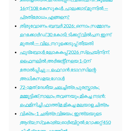
16ന് 108 കേസുകൾ, പാലക്കാട് മുന്നിൽ —
പ്രതിരോധം എങ്ങനെ?
തിരുവോണം ബമ്പർ 2026: ഒന്നാം സമ്മാനം
റെക്കോർഡ് 30 കോടി; ടിക്കറ്റ് വിൽപന ഇന്ന്
മുതൽ — വില, നറുക്കെടുപ്പ് തീയതി
ഫുട്ബോൾ ലോകകപ്പ് 2026 സ്പെയിനിന്;
ഫൈനലിൽ അർജന്റീനയെ 1-0ന്
തോൽപ്പിച്ചു — ഫെറാൻ ടോറസിന്റെ
അധികസമയ ഗോൾ
72-ാമത് ദേശീയ ചലച്ചിത്ര പുരസ്കാരം:
മമ്മൂട്ടിക്ക് നാലാം തവണയും മികച്ച നടൻ;
ഫെമിനിച്ചി ഫാത്തിമ മികച്ച മലയാള ചിത്രം
വിക്രം-1 ചരിത്ര വിജയം: ഇന്ത്യയുടെ
ആദ്യ സ്വകാര്യ ഓർബിറ്റൽ റോക്കറ്റ് 450
കി.മീ ഭ്രമണപഥത്തിൽ