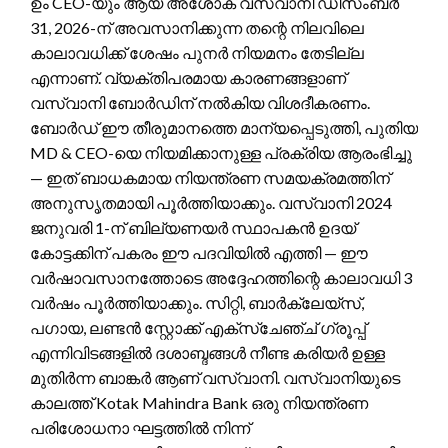
ഉം CEO-യും ആയ അശോക് വസ്വാനി ഡിസംബർ
31, 2026-ന് അവസാനിക്കുന്ന തന്റെ നിലവിലെ
കാലാവധിക്ക് ശേഷം പുനർ നിയമനം തേടില്ല
എന്നാണ്. വ്യക്തിപരമായ കാരണങ്ങളാണ്
വസ്വാനി ബോർഡിന് നൽകിയ വിശദീകരണം.
ബോർഡ് ഈ തീരുമാനത്തെ മാന്യപ്പെടുത്തി, പുതിയ
MD & CEO-യെ നിയമിക്കാനുള്ള പ്രക്രിയ ആരംഭിച്ചു
— ഇത് ബാധകമായ നിയന്ത്രണ സമയക്രമത്തിന്
അനുസൃതമായി പൂർത്തിയാക്കും. വസ്വാനി 2024
ജനുവരി 1-ന് ബില്യണയർ സ്ഥാപകൻ ഉദയ്
കോട്ടക്കിന് പകരം ഈ പദവിയിൽ എത്തി — ഈ
വർഷാവസാനത്തോടെ അദ്ദേഹത്തിന്റെ കാലാവധി 3
വർഷം പൂർത്തിയാക്കും. സിറ്റി, ബാർക്ലേയ്സ്,
പഗായ, ലണ്ടൻ സ്റ്റോക്ക് എക്സ്ചേഞ്ച് ഗ്രൂപ്പ്
എന്നിവിടങ്ങളിൽ ദശാബ്ദങ്ങൾ നീണ്ട കരിയർ ഉള്ള
മുതിർന്ന ബാങ്കർ ആണ് വസ്വാനി. വസ്വാനിയുടെ
കാലത്ത് Kotak Mahindra Bank ഒരു നിയന്ത്രണ
പരിശോധനാ ഘട്ടത്തിൽ നിന്ന്