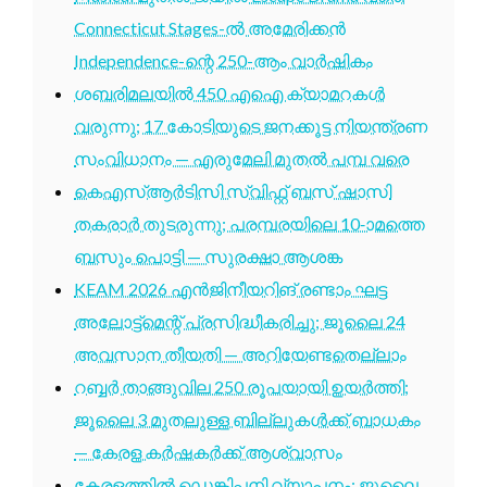
Connecticut Stages-ൽ അമേരിക്കൻ
Independence-ന്റെ 250-ആം വാർഷികം
ശബരിമലയിൽ 450 എഐ ക്യാമറകൾ
വരുന്നു; 17 കോടിയുടെ ജനക്കൂട്ട നിയന്ത്രണ
സംവിധാനം — എരുമേലി മുതൽ പമ്പ വരെ
കെഎസ്ആർടിസി സ്വിഫ്റ്റ് ബസ് ഷാസി
തകരാർ തുടരുന്നു; പരമ്പരയിലെ 10-ാമത്തെ
ബസും പൊട്ടി — സുരക്ഷാ ആശങ്ക
KEAM 2026 എൻജിനീയറിങ് രണ്ടാം ഘട്ട
അലോട്ട്മെന്റ് പ്രസിദ്ധീകരിച്ചു; ജൂലൈ 24
അവസാന തീയതി — അറിയേണ്ടതെല്ലാം
റബ്ബർ താങ്ങുവില 250 രൂപയായി ഉയർത്തി;
ജൂലൈ 3 മുതലുള്ള ബില്ലുകൾക്ക് ബാധകം
— കേരള കർഷകർക്ക് ആശ്വാസം
കേരളത്തിൽ ഡെങ്കിപ്പനി വ്യാപനം; ജൂലൈ