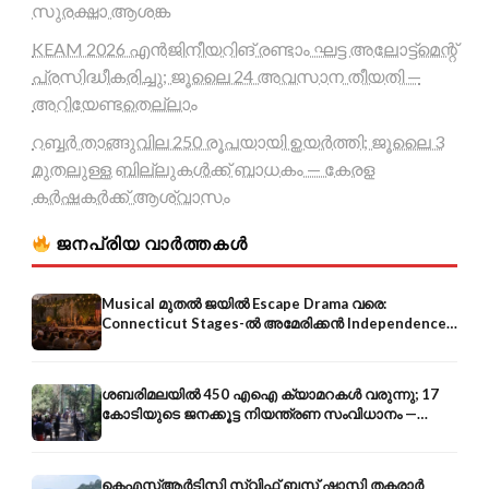
സുരക്ഷാ ആശങ്ക
KEAM 2026 എൻജിനീയറിങ് രണ്ടാം ഘട്ട അലോട്ട്മെന്റ്
പ്രസിദ്ധീകരിച്ചു; ജൂലൈ 24 അവസാന തീയതി —
അറിയേണ്ടതെല്ലാം
റബ്ബർ താങ്ങുവില 250 രൂപയായി ഉയർത്തി; ജൂലൈ 3
മുതലുള്ള ബില്ലുകൾക്ക് ബാധകം — കേരള
കർഷകർക്ക് ആശ്വാസം
ജനപ്രിയ വാർത്തകൾ
Musical മുതൽ ജയിൽ Escape Drama വരെ:
Connecticut Stages-ൽ അമേരിക്കൻ Independence-
ന്റെ 250-ആം വാർഷികം
ശബരിമലയിൽ 450 എഐ ക്യാമറകൾ വരുന്നു; 17
കോടിയുടെ ജനക്കൂട്ട നിയന്ത്രണ സംവിധാനം —
എരുമേലി മുതൽ പമ്പ വരെ
കെഎസ്ആർടിസി സ്വിഫ്റ്റ് ബസ് ഷാസി തകരാർ