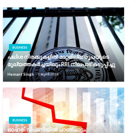
BUSINESS
പലിശ നിരക്കുകളിൽ മാറ്റമില്ല: രൂപയുടെ
മൂല്യത്തകർച്ചയിലും RBI നിലപാട് കടുപ്പിച്ചു
Hemant Singh
1 ജൂൺ 2026
BUSINESS
ഓഹരി വിപണിയിൽ ചാഞ്ചാട്ടം;