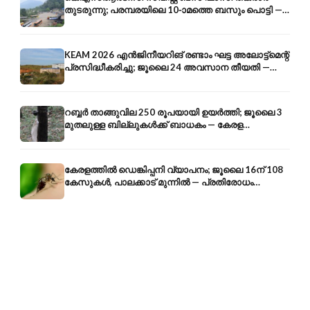
തുടരുന്നു; പരമ്പരയിലെ 10-ാമത്തെ ബസും പൊട്ടി —
സുരക്ഷാ ആശങ്ക
KEAM 2026 എൻജിനീയറിങ് രണ്ടാം ഘട്ട അലോട്ട്മെന്റ്
പ്രസിദ്ധീകരിച്ചു; ജൂലൈ 24 അവസാന തീയതി —
അറിയേണ്ടതെല്ലാം
റബ്ബർ താങ്ങുവില 250 രൂപയായി ഉയർത്തി; ജൂലൈ 3
മുതലുള്ള ബില്ലുകൾക്ക് ബാധകം — കേരള
കർഷകർക്ക് ആശ്വാസം
കേരളത്തിൽ ഡെങ്കിപ്പനി വ്യാപനം; ജൂലൈ 16ന് 108
കേസുകൾ, പാലക്കാട് മുന്നിൽ — പ്രതിരോധം
എങ്ങനെ?