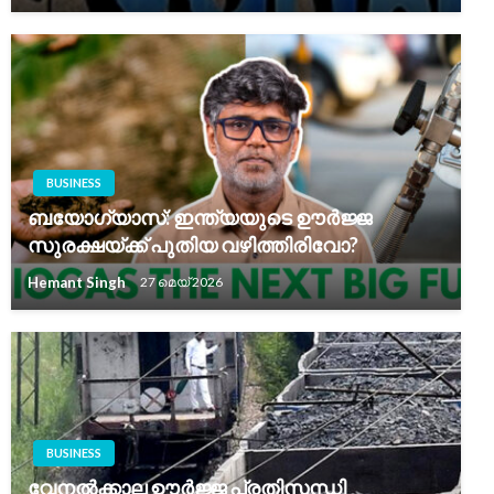
BUSINESS
ബയോഗ്യാസ്: ഇന്ത്യയുടെ ഊർജ്ജ
സുരക്ഷയ്ക്ക് പുതിയ വഴിത്തിരിവോ?
Hemant Singh
27 മെയ്‌ 2026
BUSINESS
വേനൽക്കാല ഊർജ്ജ പ്രതിസന്ധി