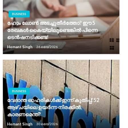
BUSINESS
ഹോം ലോൺ അടച്ചുതീർത്തോ? ഈ 5
രേഖകൾ കൈയ്യിലുണ്ടെങ്കിൽ പിന്നെ
ടെൻഷനടിക്കണ്ട!
Hemant Singh
26 മെയ്‌ 2026
BUSINESS
വേദാന്ത ഓഹരികൾക്ക് ഇന്ന് കുതിപ്പ്: 52
ആഴ്ചയിലെ ഉയർന്ന നിരക്കിൽ,
കാരണമെന്ത്?
Hemant Singh
30 മെയ്‌ 2026