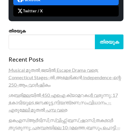
Twitter / X
തിരയുക
തിരയുക
Recent Posts
Musical മുതൽ ജയിൽ Escape Drama വരെ:
Connecticut Stages-ൽ അമേരിക്കൻ Independence-ന്റെ
250-ആം വാർഷികം
ശബരിമലയിൽ 450 എഐ ക്യാമറകൾ വരുന്നു; 17
കോടിയുടെ ജനക്കൂട്ട നിയന്ത്രണ സംവിധാനം —
എരുമേലി മുതൽ പമ്പ വരെ
കെഎസ്ആർടിസി സ്വിഫ്റ്റ് ബസ് ഷാസി തകരാർ
തുടരുന്നു; പരമ്പരയിലെ 10-ാമത്തെ ബസും പൊട്ടി —