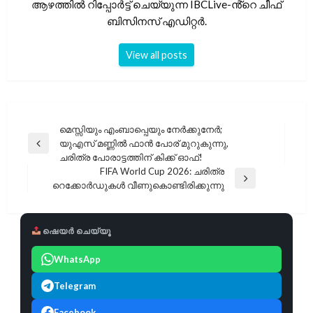
ആഴത്തിൽ റിപ്പോർട്ട് ചെയ്യുന്ന IBCLive-ൻ്റെ ചീഫ്
ബിസിനസ് എഡിറ്റർ.
View all posts
പോസ്റ്റുകളിലൂടെ
മെസ്സിയും എംബാപ്പെയും നേർക്കുനേർ;
യുഎസ് മണ്ണിൽ ഫാൻ പോര് മുറുകുന്നു,
Previous
ചരിത്ര പോരാട്ടത്തിന് കിക്ക് ഓഫ്!
Post
FIFA World Cup 2026: ചരിത്ര
Next
റെക്കോർഡുകൾ വീണുകൊണ്ടിരിക്കുന്നു
Post
ഷെയർ ചെയ്യൂ
WhatsApp
Telegram
Facebook