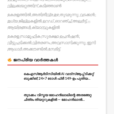
വിലക്കയറ്റത്തിന് കടിഞ്ഞാൺ
കേരളത്തിൽ അതിതീവ്ര മഴ തുടരുന്നു; വടക്കൻ-
മധ്യ ജില്ലകളിൽ റെഡ്, ഓറഞ്ച് അലർട്ട് —
ആയിരങ്ങൾ ക്യാമ്പുകളിൽ
കേരള സാമൂഹിക സുരക്ഷാ പെൻഷൻ:
വീട്ടുപടിക്കൽ വിതരണം അവസാനിക്കുന്നു; ഇനി
ആധാർ അക്കൗണ്ടിൽ നേരിട്ട്
ജനപ്രിയ വാർത്തകൾ
കെഎസ്ആർടിസിയിൽ AI വാട്സ്ആപ്പ് ടിക്കറ്റ്
ബുക്കിങ്; 24×7 ടോൾ ഫ്രീ 149-ഉം പുതിയ
കൊറിയറും
തുടക്കം: വിസ്മയ മോഹൻലാലിന്റെ അരങ്ങേറ്റ
ചിത്രം തിയറ്ററുകളിൽ — മോഹൻലാൽ
അതിഥിവേഷത്തിൽ