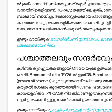
ൽ ഉത്പാദനം 1% ഇടിഞ്ഞു, ഇത് തുടർച്ചയായ എട്
വന്നതിന് തെളിവാണ്. KG-98/2 തടത്തിലെ ഉത്പാദ
സാരമായി ബാധിച്ചു. ഭൗമശാസ്ത്രപരമായ പ്രശ്നങ്ങള
കാലതാമസവും, ഭൗമരാഷ്ട്രീയപരമായ വെല്ലുവിളി
സാധാരണ നിലയിലാകാൻ ഒരു വർഷമെടുക്കുമെന്നാണ് മാ
ഇതും വായിക്കുക:
ഓഹരി വിപണി ഇന്ന്: ONGC ലാഭക്
ശ്രദ്ധേയമായ നീക്കം
പശ്ചാത്തലവും സന്ദർഭവു
കഴിഞ്ഞ കുറച്ചുവർഷങ്ങളായി ONGC-യുടെ ഉത്പാദന
ലെ 45. 9 mmtoe-ൽ നിന്ന് FY26-ൽ ഇത് 38. 9 mm
(proven oil reserves) കുറയുന്നതാണ് വലിയ ആശങ്ക
കരുതൽ ശേഖരം കുറഞ്ഞതായി Nuvama Institutional Equiti
കാലയളവിൽ 2. 7% CAGR നിരക്കിലാണ് ഇത് കുറഞ്ഞത
വളർച്ചയെക്കുറിച്ചുള്ള ചോദ്യങ്ങൾ ഉയർത്തുന്നുണ്ട്.
ഇതും വായിക്കുക:
ഏഷ്യൻ ഓഹരികൾക്ക് ഇന്ന് മുന