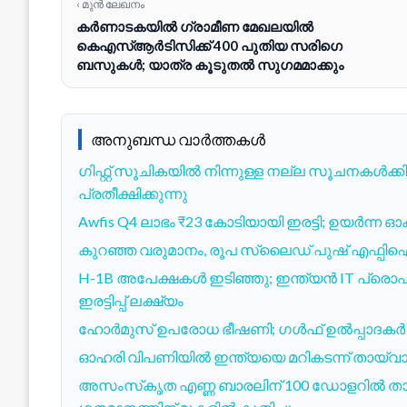
‹ മുൻ ലേഖനം
കർണാടകയിൽ ഗ്രാമീണ മേഖലയിൽ
കെഎസ്ആർടിസിക്ക് 400 പുതിയ സരിഗെ
ബസുകൾ; യാത്ര കൂടുതൽ സുഗമമാക്കും
അനുബന്ധ വാർത്തകൾ
ഗിഫ്റ്റ് സൂചികയിൽ നിന്നുള്ള നല്ല സൂചനകൾക്കിട
പ്രതീക്ഷിക്കുന്നു
Awfis Q4 ലാഭം ₹23 കോടിയായി ഇരട്ടി; ഉയർന്ന
കുറഞ്ഞ വരുമാനം, രൂപ സ്ലൈഡ് പുഷ് എഫ്പിഐ
H-1B അപേക്ഷകൾ ഇടിഞ്ഞു; ഇന്ത്യൻ IT പ്രൊ
ഇരട്ടിപ്പ് ലക്ഷ്യം
ഹോർമുസ് ഉപരോധ ഭീഷണി; ഗൾഫ് ഉൽപ്പാദകർ ബ
ഓഹരി വിപണിയിൽ ഇന്ത്യയെ മറികടന്ന് തായ്‌വാ
അസംസ്‌കൃത എണ്ണ ബാരലിന് 100 ഡോളറിൽ 