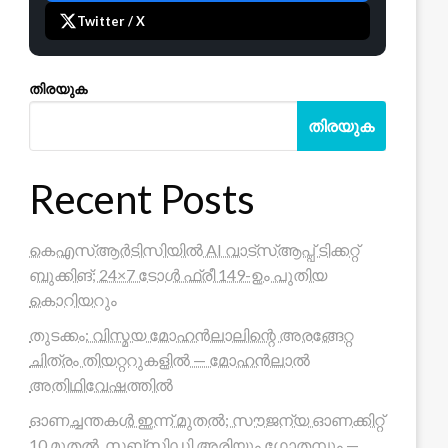
Twitter / X
തിരയുക
തിരയുക
Recent Posts
കെഎസ്ആർടിസിയിൽ AI വാട്സ്ആപ്പ് ടിക്കറ്റ്
ബുക്കിങ്; 24×7 ടോൾ ഫ്രീ 149-ഉം പുതിയ
കൊറിയറും
തുടക്കം: വിസ്മയ മോഹൻലാലിന്റെ അരങ്ങേറ്റ
ചിത്രം തിയറ്ററുകളിൽ — മോഹൻലാൽ
അതിഥിവേഷത്തിൽ
ഓണച്ചന്തകൾ ഇന്ന് മുതൽ; സൗജന്യ ഓണക്കിറ്റ്
10 മുതൽ, സബ്സിഡി അരിയും ഗോതമ്പും —