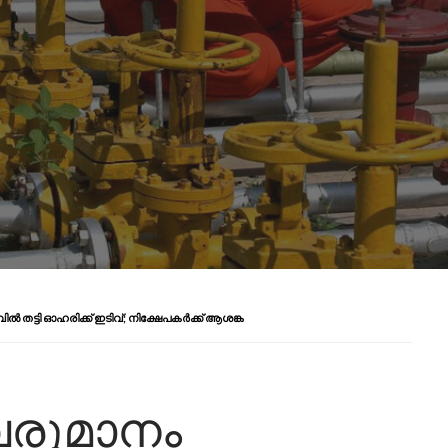
 തട്ടി ഓഹരിക്ക് ഇടിവ്; നിക്ഷേപകർക്ക് ആശങ്ക
വരുമാനം