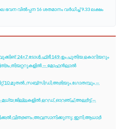
െ ഭവന വിൽപ്പന 16 ശതമാനം വർധിച്ച് 9.33 ലക്ഷം
ബുക്കിങ്; 24×7 ടോൾ ഫ്രീ 149-ഉം പുതിയ കൊറിയറും
 ചിത്രം തിയറ്ററുകളിൽ — മോഹൻലാൽ
്റ് 10 മുതൽ, സബ്സിഡി അരിയും ഗോതമ്പും —
-മധ്യ ജില്ലകളിൽ റെഡ്, ഓറഞ്ച് അലർട്ട് —
ടിക്കൽ വിതരണം അവസാനിക്കുന്നു; ഇനി ആധാർ