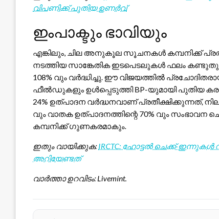
വിപണിക്ക് പുതിയ ഉണർവ്
ഇംപാക്ടും ഭാവിയും
എങ്കിലും, ചില അനുകൂല സൂചനകൾ കമ്പനിക്ക് പ്
നടത്തിയ സാങ്കേതിക ഇടപെടലുകൾ ഫലം കണ്ടുതുടങ
108% വും വർദ്ധിച്ചു. ഈ വിജയത്തിൽ പ്രചോദിതര
ഫീൽഡുകളും ഉൾപ്പെടുത്തി BP-യുമായി പുതിയ കര
24% ഉത്പാദന വർദ്ധനവാണ് പ്രതീക്ഷിക്കുന്നത്, ന
വും വാതക ഉത്പാദനത്തിന്റെ 70% വും സംഭാവന ചെയ
കമ്പനിക്ക് ഗുണകരമാകും.
ഇതും വായിക്കുക:
IRCTC: ഹോട്ടൽ ചെക്ക്-ഇന്നുകൾ
അറിയേണ്ടത്
വാർത്താ ഉറവിടം: Livemint.