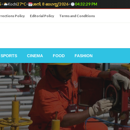
5
•
Kochi
27°C
•
ശനി, 8 ഓഗസ്റ്റ് 2026
•
04:32:30 PM
rections Policy
Editorial Policy
Terms and Conditions
SPORTS
CINEMA
FOOD
FASHION