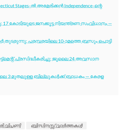
cticut Stages-ൽ അമേരിക്കൻ Independence-ന്റെ
7 കോടിയുടെ ജനക്കൂട്ട നിയന്ത്രണ സംവിധാനം —
തുടരുന്നു; പരമ്പരയിലെ 10-ാമത്തെ ബസും പൊട്ടി
ട്മെന്റ് പ്രസിദ്ധീകരിച്ചു; ജൂലൈ 24 അവസാന
ൂലൈ 3 മുതലുള്ള ബില്ലുകൾക്ക് ബാധകം — കേരള
ി വിപണി
ബിസിനസ്സ് വാർത്തകൾ