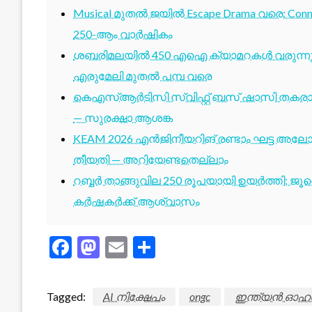
Musical മുതൽ ജയിൽ Escape Drama വരെ: Conne
250-ആം വാർഷികം
ശബരിമലയിൽ 450 എഐ ക്യാമറകൾ വരുന്നു; 1
എരുമേലി മുതൽ പമ്പ വരെ
കെഎസ്ആർടിസി സ്വിഫ്റ്റ് ബസ് ഷാസി തകരാർ 
— സുരക്ഷാ ആശങ്ക
KEAM 2026 എൻജിനീയറിങ് രണ്ടാം ഘട്ട അലോട്
തീയതി — അറിയേണ്ടതെല്ലാം
റബ്ബർ താങ്ങുവില 250 രൂപയായി ഉയർത്തി; ജ
കർഷകർക്ക് ആശ്വാസം
Facebook
Mastodon
Email
Share
Tagged:
AI നിക്ഷേപം
ongc
ഇന്ത്യൻ ഓഹര