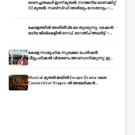
ഓണച്ചന്തകൾ ഇന്ന് മുതൽ; സൗജന്യ ഓണക്കിറ്റ്
10 മുതൽ, സബ്സിഡി അരിയും ഗോതമ്പും —
വിലക്കയറ്റത്തിന് കടിഞ്ഞാൺ
കേരളത്തിൽ അതിതീവ്ര മഴ തുടരുന്നു; വടക്കൻ-
മധ്യ ജില്ലകളിൽ റെഡ്, ഓറഞ്ച് അലർട്ട് —
ആയിരങ്ങൾ ക്യാമ്പുകളിൽ
കേരള സാമൂഹിക സുരക്ഷാ പെൻഷൻ:
വീട്ടുപടിക്കൽ വിതരണം അവസാനിക്കുന്നു; ഇനി
ആധാർ അക്കൗണ്ടിൽ നേരിട്ട്
Musical മുതൽ ജയിൽ Escape Drama വരെ:
Connecticut Stages-ൽ അമേരിക്കൻ
Independence-ന്റെ 250-ആം വാർഷികം