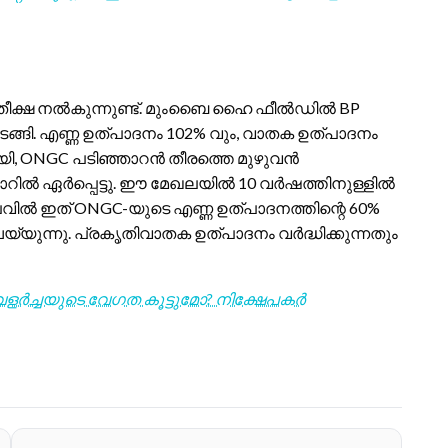
രതീക്ഷ നൽകുന്നുണ്ട്. മുംബൈ ഹൈ ഫീൽഡിൽ BP
്ങി. എണ്ണ ഉത്പാദനം 102% വും, വാതക ഉത്പാദനം
ായി, ONGC പടിഞ്ഞാറൻ തീരത്തെ മുഴുവൻ
ാറിൽ ഏർപ്പെട്ടു. ഈ മേഖലയിൽ 10 വർഷത്തിനുള്ളിൽ
ിലവിൽ ഇത് ONGC-യുടെ എണ്ണ ഉത്പാദനത്തിന്റെ 60%
്യുന്നു. പ്രകൃതിവാതക ഉത്പാദനം വർദ്ധിക്കുന്നതും
 വളർച്ചയുടെ വേഗത കൂട്ടുമോ? നിക്ഷേപകർ