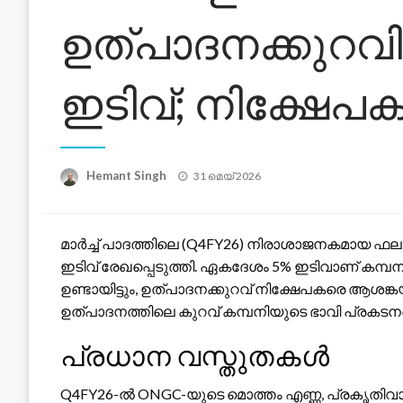
ഉത്പാദനക്കുറവിൽ
ഇടിവ്; നിക്ഷേപക
Posted
Hemant Singh
31 മെയ്‌ 2026
on
മാർച്ച് പാദത്തിലെ (Q4FY26) നിരാശാജനകമായ ഫലങ
ഇടിവ് രേഖപ്പെടുത്തി. ഏകദേശം 5% ഇടിവാണ് കമ്പ
ഉണ്ടായിട്ടും, ഉത്പാദനക്കുറവ് നിക്ഷേപകരെ ആശങ്കയ
ഉത്പാദനത്തിലെ കുറവ് കമ്പനിയുടെ ഭാവി പ്രകടന
പ്രധാന വസ്തുതകൾ
Q4FY26-ൽ ONGC-യുടെ മൊത്തം എണ്ണ, പ്രകൃതിവാതക