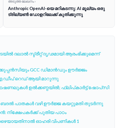
അടുത്ത ലേഖനം ›
Anthropic OpenAI-യെ മറികടന്നു: AI മൂല്യം ഒരു
ട്രില്യൺ ഡോളറിലേക്ക് കുതിക്കുന്നു
യിൽ ദലാൽ സ്ട്രീറ്റ് ദൃഢമായി ആരംഭിക്കുമെന്ന്
 ഓക്കുപ്പൻസിയും GCC ഡിമാൻഡും ഊർജ്ജം
 ഡീപ് റെഡ് ആയി മാറുന്നു
ഫഷണലുകൾ ഉൽക്കണ്ഠയിൽ; ഫ്ലിപ്കാർട്ട് ഷോപ്‌സി
ദൽ പാതകൾ വഴി ഊർജ്ജ കയറ്റുമതി തുടർന്നു
ൻ: നിക്ഷേപകർക്ക് പുതിയ പാഠം
താഴെയായതിനാൽ ഓഹരി വിപണികൾ 1