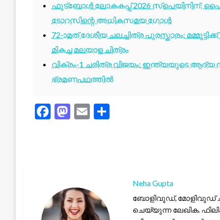
ഫുട്ബോൾ ലോകകപ്പ് 2026 സ്പെയിനിന്; ഫൈ
ടോറസിന്റെ അധികസമയ ഗോൾ
72-ാമത് ദേശീയ ചലച്ചിത്ര പുരസ്കാരം: മമ്മൂട്ടി
മികച്ച മലയാള ചിത്രം
വിക്രം-1 ചരിത്ര വിജയം: ഇന്ത്യയുടെ ആദ്യ സ്
ഭ്രമണപഥത്തിൽ
Facebook
Mastodon
Email
Share
Neha Gupta
ബോളിവുഡ്, മോളിവുഡ് 
ചെയ്യുന്ന ലേഖിക. ഫി