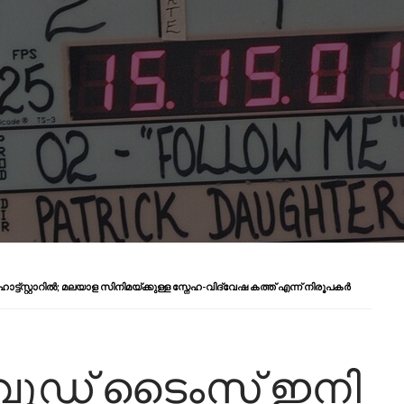
്‌സ്റ്റാറിൽ; മലയാള സിനിമയ്ക്കുള്ള സ്നേഹ-വിദ്വേഷ കത്ത് എന്ന് നിരൂപകർ
ിവുഡ് ടൈംസ് ഇനി