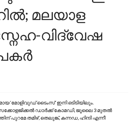
റാറിൽ; മലയാള
 സ്നേഹ-വിദ്വേഷ
രൂപകർ
മായ ‘മോളിവുഡ് ടൈംസ്’ ഇനി ഒടിടിയിലും.
ൈക്കോളജിക്കൽ ഡാർക്ക് കോമഡി, ജൂലൈ 3 മുതൽ
തിന് പുറമേ തമിഴ്, തെലുങ്ക്, കന്നഡ, ഹിന്ദി എന്നീ