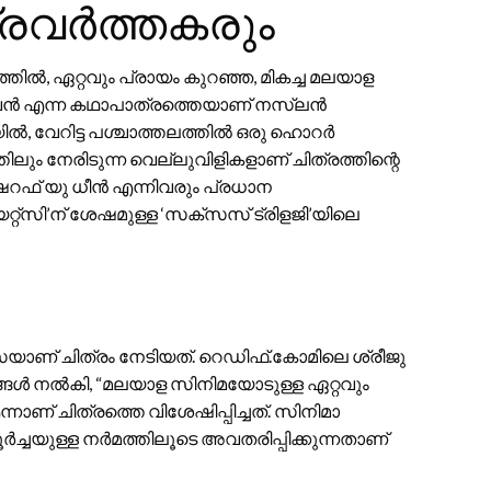
രവർത്തകരും
ിൽ, ഏറ്റവും പ്രായം കുറഞ്ഞ, മികച്ച മലയാള
വൻ എന്ന കഥാപാത്രത്തെയാണ് നസ്‌ലൻ
ലയിൽ, വേറിട്ട പശ്ചാത്തലത്തിൽ ഒരു ഹൊറർ
തിലും നേരിടുന്ന വെല്ലുവിളികളാണ് ചിത്രത്തിന്റെ
റഫ് യു ധീൻ എന്നിവരും പ്രധാന
റ്‌സി’ന് ശേഷമുള്ള ‘സക്‌സസ് ട്രിളജി’യിലെ
സയാണ് ചിത്രം നേടിയത്. റെഡിഫ്.കോമിലെ ശ്രീജു
്ങൾ നൽകി, “മലയാള സിനിമയോടുള്ള ഏറ്റവും
നാണ് ചിത്രത്തെ വിശേഷിപ്പിച്ചത്. സിനിമാ
ച്ചയുള്ള നർമത്തിലൂടെ അവതരിപ്പിക്കുന്നതാണ്