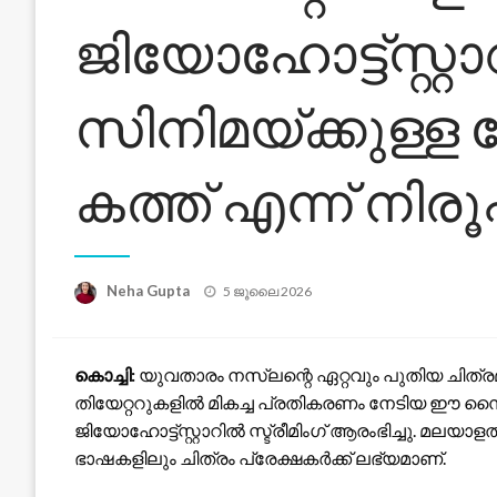
ജിയോഹോട്ട്‌സ്റ്
സിനിമയ്ക്കുള്ള
കത്ത് എന്ന് നി
Posted
Neha Gupta
5 ജൂലൈ 2026
on
കൊച്ചി:
യുവതാരം നസ്‌ലന്റെ ഏറ്റവും പുതിയ ചിത്ര
തിയേറ്ററുകളിൽ മികച്ച പ്രതികരണം നേടിയ ഈ സ
ജിയോഹോട്ട്‌സ്റ്റാറിൽ സ്ട്രീമിംഗ് ആരംഭിച്ചു. മലയാളത്
ഭാഷകളിലും ചിത്രം പ്രേക്ഷകർക്ക് ലഭ്യമാണ്.