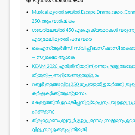
🔴 പുതിയ വാർത്തകൾ
Musical മുതൽ ജയിൽ Escape Drama വരെ: Conne
250-ആം വാർഷികം
ശബരിമലയിൽ 450 എഐ ക്യാമറകൾ വരുന്നു; 1
എരുമേലി മുതൽ പമ്പ വരെ
കെഎസ്ആർടിസി സ്വിഫ്റ്റ് ബസ് ഷാസി തകരാർ 
— സുരക്ഷാ ആശങ്ക
KEAM 2026 എൻജിനീയറിങ് രണ്ടാം ഘട്ട അലോട്
തീയതി — അറിയേണ്ടതെല്ലാം
റബ്ബർ താങ്ങുവില 250 രൂപയായി ഉയർത്തി; ജ
കർഷകർക്ക് ആശ്വാസം
കേരളത്തിൽ ഡെങ്കിപ്പനി വ്യാപനം; ജൂലൈ 16ന
എങ്ങനെ?
തിരുവോണം ബമ്പർ 2026: ഒന്നാം സമ്മാനം റെക്ക
വില, നറുക്കെടുപ്പ് തീയതി