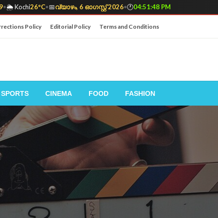
9
•
🌦️ Kochi
26°C
•
📅
വ്യാഴം, 6 ഓഗസ്റ്റ് 2026
•
🕐
04:51:49 PM
rections Policy
Editorial Policy
Terms and Conditions
SPORTS
CINEMA
FOOD
FASHION