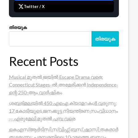
Twitter / X
തിരയുക
തിരയുക
Recent Posts
Musical മുതൽ ജയിൽ Escape Drama വരെ:
Connecticut Stages-ൽ അമേരിക്കൻ Independence-
ന്റെ 250-ആം വാർഷികം
ശബരിമലയിൽ 450 എഐ ക്യാമറകൾ വരുന്നു;
17 കോടിയുടെ ജനക്കൂട്ട നിയന്ത്രണ സംവിധാനം
— എരുമേലി മുതൽ പമ്പ വരെ
കെഎസ്ആർടിസി സ്വിഫ്റ്റ് ബസ് ഷാസി തകരാർ
തുടരുന്നു; പരമ്പരയിലെ 10-ാമത്തെ ബസും