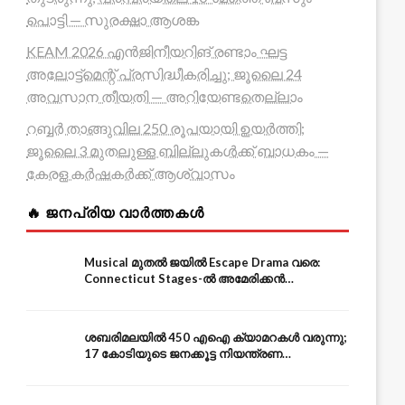
പൊട്ടി — സുരക്ഷാ ആശങ്ക
KEAM 2026 എൻജിനീയറിങ് രണ്ടാം ഘട്ട
അലോട്ട്മെന്റ് പ്രസിദ്ധീകരിച്ചു; ജൂലൈ 24
അവസാന തീയതി — അറിയേണ്ടതെല്ലാം
റബ്ബർ താങ്ങുവില 250 രൂപയായി ഉയർത്തി;
ജൂലൈ 3 മുതലുള്ള ബില്ലുകൾക്ക് ബാധകം —
കേരള കർഷകർക്ക് ആശ്വാസം
🔥 ജനപ്രിയ വാർത്തകൾ
Musical മുതൽ ജയിൽ Escape Drama വരെ:
Connecticut Stages-ൽ അമേരിക്കൻ
Independence-ന്റെ 250-ആം വാർഷികം
ശബരിമലയിൽ 450 എഐ ക്യാമറകൾ വരുന്നു;
17 കോടിയുടെ ജനക്കൂട്ട നിയന്ത്രണ
സംവിധാനം — എരുമേലി മുതൽ പമ്പ വരെ