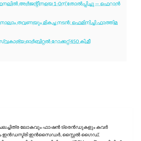
നലിൽ അർജന്റീനയെ 1-0ന് തോൽപ്പിച്ചു — ഫെറാൻ
ക്ക് നാലാം തവണയും മികച്ച നടൻ; ഫെമിനിച്ചി ഫാത്തിമ
വകാര്യ ഓർബിറ്റൽ റോക്കറ്റ് 450 കി.മീ
ചലച്ചിത്ര ലോകവും ഫാഷൻ ട്രെൻഡുകളും കവർ
ലിം ഇൻഡസ്ട്രി ഇൻസൈഡർ, സ്റ്റൈൽ ഗൈഡ്,