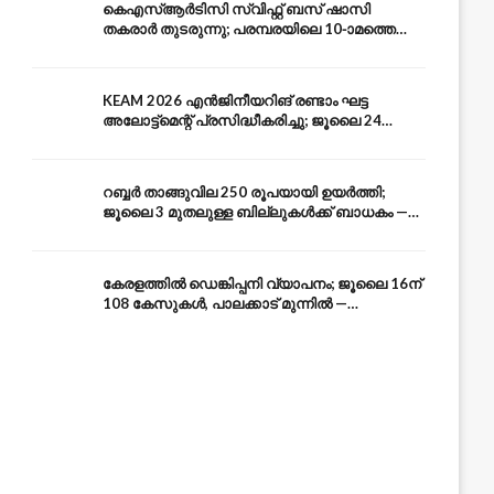
കെഎസ്ആർടിസി സ്വിഫ്റ്റ് ബസ് ഷാസി
തകരാർ തുടരുന്നു; പരമ്പരയിലെ 10-ാമത്തെ
ബസും പൊട്ടി — സുരക്ഷാ ആശങ്ക
KEAM 2026 എൻജിനീയറിങ് രണ്ടാം ഘട്ട
അലോട്ട്മെന്റ് പ്രസിദ്ധീകരിച്ചു; ജൂലൈ 24
അവസാന തീയതി — അറിയേണ്ടതെല്ലാം
റബ്ബർ താങ്ങുവില 250 രൂപയായി ഉയർത്തി;
ജൂലൈ 3 മുതലുള്ള ബില്ലുകൾക്ക് ബാധകം —
കേരള കർഷകർക്ക് ആശ്വാസം
കേരളത്തിൽ ഡെങ്കിപ്പനി വ്യാപനം; ജൂലൈ 16ന്
108 കേസുകൾ, പാലക്കാട് മുന്നിൽ —
പ്രതിരോധം എങ്ങനെ?