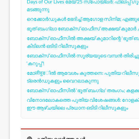
Days of Our Lives മേയ് 25 സ്പോയ്ലര്‍: ഫിലിപ്പ് ഗ
മടങ്ങുന്നു
റെക്കോർഡുകൾ ഭേദിച്ച് ആഗോള സിനിമ; എങ്ങുമെ
ഭൂത് ബംഗ്ലാ ബോക്സ് ഓഫീസ് അക്ഷയ് കുമാർ 
ബോക്‌സ് ഓഫീസിൽ അക്ഷയ് കുമാറിന്റെ ‘ഭൂത് ബംഗ
കിടിലൻ ഒടിടി റിലീസുകളും
ബോക്സ് ഓഫീസിൽ സൂര്യയുടെ വമ്പൻ തിരിച്ചു
‘കറുപ്പ്’!
മോलीवुडിൽ ആവേശം കുത്തനെ: പുതിയ റിലീസ
ട്രെൻഡുകളും വൈറലാകുന്നു
ബോക്സ് ഓഫീസിൽ ‘ഭൂത് ബംഗ്ല’ തരംഗം; കളക്ഷനി
വിനോദലോകത്തെ പുതിയ വിശേഷങ്ങൾ: റോളക്സിനെ
ഈ ആഴ്‌ചയിലെ പ്രധാന ഒടിടി റിലീസുകളും