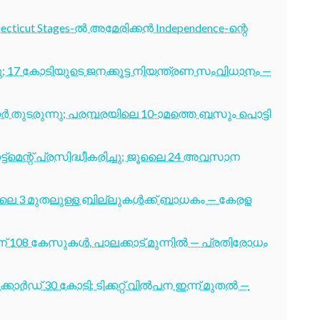
cticut Stages-ൽ അമേരിക്കൻ Independence-ന്റെ
7 കോടിയുടെ ജനക്കൂട്ട നിയന്ത്രണ സംവിധാനം —
തുടരുന്നു; പരമ്പരയിലെ 10-ാമത്തെ ബസും പൊട്ടി
ട്മെന്റ് പ്രസിദ്ധീകരിച്ചു; ജൂലൈ 24 അവസാന
ൂലൈ 3 മുതലുള്ള ബില്ലുകൾക്ക് ബാധകം — കേരള
് 108 കേസുകൾ, പാലക്കാട് മുന്നിൽ — പ്രതിരോധം
ോർഡ് 30 കോടി; ടിക്കറ്റ് വിൽപന ഇന്ന് മുതൽ —