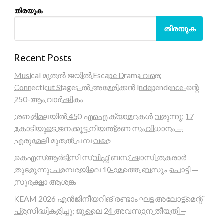
തിരയുക
തിരയുക
Recent Posts
Musical മുതൽ ജയിൽ Escape Drama വരെ:
Connecticut Stages-ൽ അമേരിക്കൻ Independence-ന്റെ
250-ആം വാർഷികം
ശബരിമലയിൽ 450 എഐ ക്യാമറകൾ വരുന്നു; 17
കോടിയുടെ ജനക്കൂട്ട നിയന്ത്രണ സംവിധാനം —
എരുമേലി മുതൽ പമ്പ വരെ
കെഎസ്ആർടിസി സ്വിഫ്റ്റ് ബസ് ഷാസി തകരാർ
തുടരുന്നു; പരമ്പരയിലെ 10-ാമത്തെ ബസും പൊട്ടി —
സുരക്ഷാ ആശങ്ക
KEAM 2026 എൻജിനീയറിങ് രണ്ടാം ഘട്ട അലോട്ട്മെന്റ്
പ്രസിദ്ധീകരിച്ചു; ജൂലൈ 24 അവസാന തീയതി —