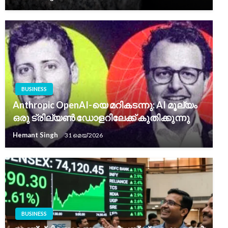
BUSINESS
Anthropic OpenAI-യെ മറികടന്നു: AI മൂല്യം
ഒരു ട്രില്യൺ ഡോളറിലേക്ക് കുതിക്കുന്നു
Hemant Singh
31 മെയ്‌ 2026
BUSINESS