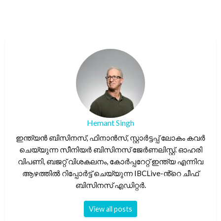
Hemant Singh
ഇന്ത്യൻ ബിസിനസ്, ഫിനാൻസ്, സ്റ്റാർട്ടപ്പ് ലോകം കവർ
ചെയ്യുന്ന സീനിയർ ബിസിനസ് ജേർണലിസ്റ്റ്. ഓഹരി
വിപണി, ബജറ്റ് വിശകലനം, കോർപ്പറേറ്റ് ഇന്ത്യ എന്നിവ
ആഴത്തിൽ റിപ്പോർട്ട് ചെയ്യുന്ന IBCLive-ൻ്റെ ചീഫ്
ബിസിനസ് എഡിറ്റർ.
View all posts