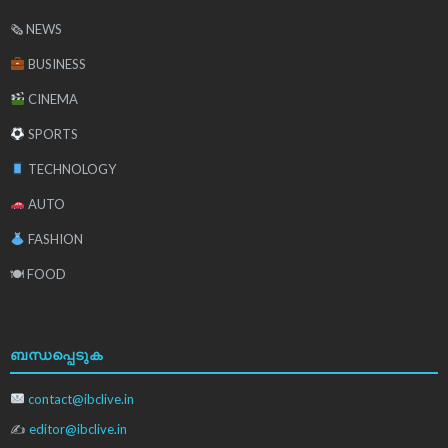
🗞 NEWS
BUSINESS
CINEMA
SPORTS
TECHNOLOGY
AUTO
FASHION
🍽 FOOD
ബന്ധപ്പെടുക
contact@ibclive.in
✍
editor@ibclive.in