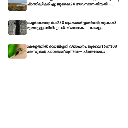
പ്രസിദ്ധീകരിച്ചു; ജൂലൈ 24 അവസാന തീയതി —
അറിയേണ്ടതെല്ലാം
റബ്ബർ താങ്ങുവില 250 രൂപയായി ഉയർത്തി; ജൂലൈ 3
മുതലുള്ള ബില്ലുകൾക്ക് ബാധകം — കേരള
കർഷകർക്ക് ആശ്വാസം
കേരളത്തിൽ ഡെങ്കിപ്പനി വ്യാപനം; ജൂലൈ 16ന് 108
കേസുകൾ, പാലക്കാട് മുന്നിൽ — പ്രതിരോധം
എങ്ങനെ?