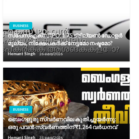
BUSINESS
സ്പേസ്എക്സ് IPO: 1.75 ട്രില്യൺ ഡോളർ
മൂല്യം, നിക്ഷേപകർക്ക് നേട്ടമോ നഷ്ടമോ?
Hemant Singh
26 മെയ്‌ 2026
BUSINESS
ബെംഗളൂരു സ്വർണവില കുതിച്ചുയർന്നു:
ഒരു പവൻ സ്വർണത്തിന് ₹1,264 വർധനവ്
Hemant Singh
31 മെയ്‌ 2026