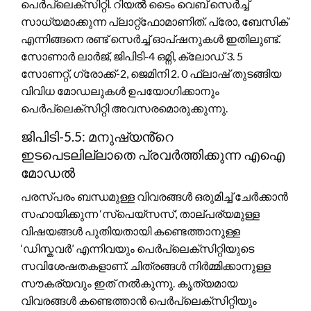
പെർപ്ലെക്സിറ്റി. റിയൽ ടൈം വെബ് സെർച്ച്
സാധ്യമാക്കുന്ന പ്ലാറ്റ്‌ഫോമാണിത്. പ്രോ, ബേസിക്
എന്നിങ്ങനെ രണ്ട് സെർച്ച് ഓപ്ഷനുകൾ ഇതിലുണ്ട്.
സോണാർ ലാർജ്, ജിപിടി-4 ഒമ്നി, ക്ലോഡ് 3. 5
സോണറ്റ്, ഗ്രോക്ക്-2, ജെമിനി 2. 0 ഫ്ലാഷ് തുടങ്ങിയ
വിവിധ മോഡലുകൾ ഉപയോഗിക്കാനും
പെർപ്ലെക്സിറ്റി അവസരമൊരുക്കുന്നു.
ജിപിടി-5.5: മനുഷ്യൻ്റെ
ഇടപെടലില്ലാതെ പ്രവർത്തിക്കുന്ന എഐ
മോഡൽ
പരസ്പരം ബന്ധമുള്ള വിവരങ്ങൾ ഒരുമിച്ച് ചേർക്കാൻ
സഹായിക്കുന്ന ‘സ്‌പെയ്‌സസ്’, താല്പര്യമുള്ള
വിഷയങ്ങൾ പുതിയതായി കണ്ടെത്താനുള്ള
‘ഡിസ്കവർ’ എന്നിവയും പെർപ്ലെക്സിറ്റിയുടെ
സവിശേഷതകളാണ്. ചിത്രങ്ങൾ നിർമ്മിക്കാനുള്ള
സൗകര്യവും ഇത് നൽകുന്നു. കൃത്യമായ
വിവരങ്ങൾ കണ്ടെത്താൻ പെർപ്ലെക്സിറ്റിയും