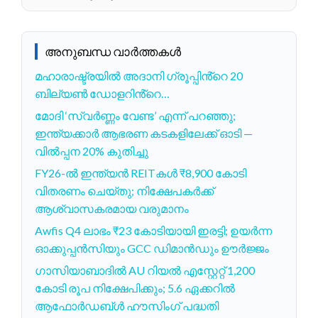
അനുബന്ധ വാർത്തകൾ
മഹാരാഷ്ട്രയിൽ അദാനി ഗ്രൂപ്പിൻ്റെ 20
ബില്യൺ ഡോളറിൻ്റെ…
മോദി ‘സ്വർണ്ണം വേണ്ട’ എന്ന് പറഞ്ഞു;
ഇന്ത്യക്കാർ ആഭരണ കടകളിലേക്ക് ഓടി —
വിൽപ്പന 20% കുതിച്ചു
FY26-ൽ ഇന്ത്യൻ REITകൾ ₹8,900 കോടി
വിതരണം ചെയ്തു; നിക്ഷേപകർക്ക്
ആശ്വാസകരമായ വരുമാനം
Awfis Q4 ലാഭം ₹23 കോടിയായി ഇരട്ടി; ഉയർന്ന
ഓക്കുപ്പൻസിയും GCC ഡിമാൻഡും ഊർജ്ജം
ഗാസിയാബാദില്‍ AU റിയല്‍ എസ്റ്റേറ്റ് 1,200
കോടി രൂപ നിക്ഷേപിക്കും; 5.6 ഏക്കറില്‍
ആഫോര്‍ഡബ്ള്‍ ഹൗസിംഗ് പദ്ധതി