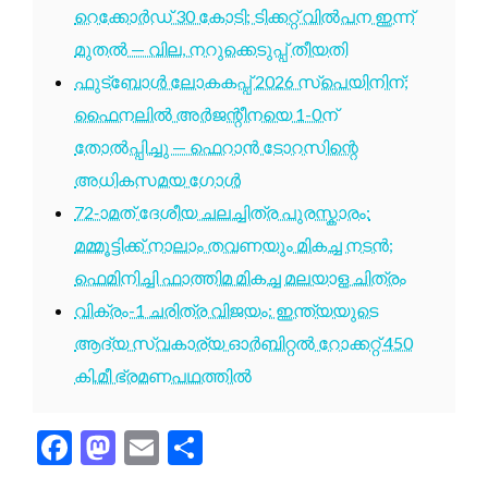
റെക്കോർഡ് 30 കോടി; ടിക്കറ്റ് വിൽപന ഇന്ന്
മുതൽ — വില, നറുക്കെടുപ്പ് തീയതി
ഫുട്ബോൾ ലോകകപ്പ് 2026 സ്പെയിനിന്;
ഫൈനലിൽ അർജന്റീനയെ 1-0ന്
തോൽപ്പിച്ചു — ഫെറാൻ ടോറസിന്റെ
അധികസമയ ഗോൾ
72-ാമത് ദേശീയ ചലച്ചിത്ര പുരസ്കാരം:
മമ്മൂട്ടിക്ക് നാലാം തവണയും മികച്ച നടൻ;
ഫെമിനിച്ചി ഫാത്തിമ മികച്ച മലയാള ചിത്രം
വിക്രം-1 ചരിത്ര വിജയം: ഇന്ത്യയുടെ
ആദ്യ സ്വകാര്യ ഓർബിറ്റൽ റോക്കറ്റ് 450
കി.മീ ഭ്രമണപഥത്തിൽ
Facebook
Mastodon
Email
Share