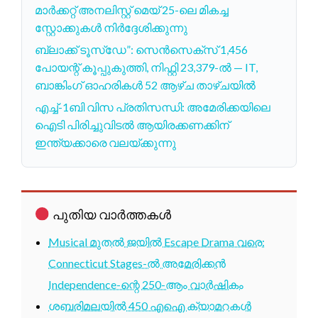
മാർക്കറ്റ് അനലിസ്റ്റ് മെയ് 25-ലെ മികച്ച
സ്റ്റോക്കുകൾ നിർദ്ദേശിക്കുന്നു
ബ്ലാക്ക് ടൂസ്ഡേ”: സെൻസെക്സ് 1,456
പോയന്റ് കൂപ്പുകുത്തി, നിഫ്റ്റി 23,379-ൽ — IT,
ബാങ്കിംഗ് ഓഹരികൾ 52 ആഴ്ച താഴ്ചയിൽ
എച്ച്-1ബി വിസ പ്രതിസന്ധി: അമേരിക്കയിലെ
ഐടി പിരിച്ചുവിടൽ ആയിരക്കണക്കിന്
ഇന്ത്യക്കാരെ വലയ്ക്കുന്നു
പുതിയ വാർത്തകൾ
Musical മുതൽ ജയിൽ Escape Drama വരെ:
Connecticut Stages-ൽ അമേരിക്കൻ
Independence-ന്റെ 250-ആം വാർഷികം
ശബരിമലയിൽ 450 എഐ ക്യാമറകൾ