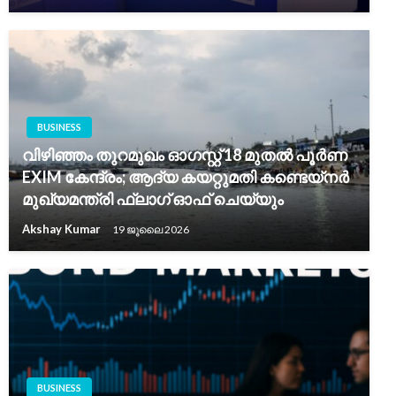
BUSINESS
വിഴിഞ്ഞം തുറമുഖം ഓഗസ്റ്റ് 18 മുതൽ പൂർണ
EXIM കേന്ദ്രം; ആദ്യ കയറ്റുമതി കണ്ടെയ്നർ
മുഖ്യമന്ത്രി ഫ്ലാഗ് ഓഫ് ചെയ്യും
Akshay Kumar
19 ജൂലൈ 2026
BUSINESS