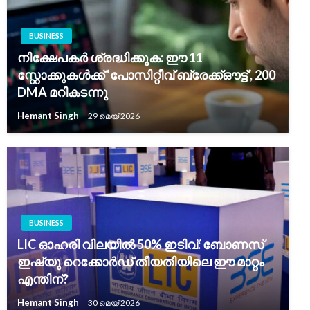
BUSINESS
നിക്ഷേപകർ ശ്രദ്ധിക്കുക: ഈ 11
സ്റ്റോക്കുകൾക്ക് ‘പോസിറ്റീവ് ബ്രേക്ക്ഔട്ട്’, 200
DMA മറികടന്നു
Hemant Singh
29 മെയ്‌ 2026
BUSINESS
LIC ഓഹരി വിലയിൽ 50% ഇടിവ്: ബോണസ്
ഇഷ്യു റെക്കോർഡ് തീയതിയിലെ ഈ മാറ്റം
എന്തിന്?
Hemant Singh
30 മെയ്‌ 2026