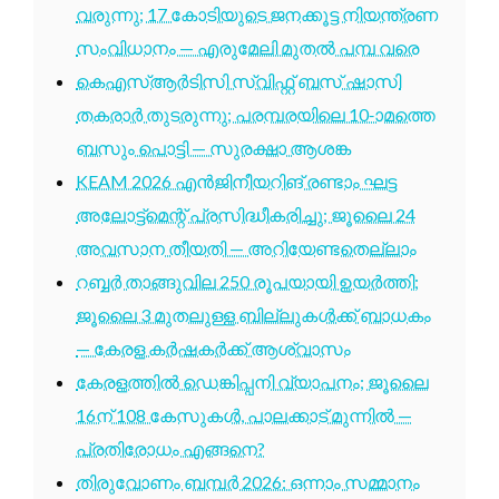
വരുന്നു; 17 കോടിയുടെ ജനക്കൂട്ട നിയന്ത്രണ
സംവിധാനം — എരുമേലി മുതൽ പമ്പ വരെ
കെഎസ്ആർടിസി സ്വിഫ്റ്റ് ബസ് ഷാസി
തകരാർ തുടരുന്നു; പരമ്പരയിലെ 10-ാമത്തെ
ബസും പൊട്ടി — സുരക്ഷാ ആശങ്ക
KEAM 2026 എൻജിനീയറിങ് രണ്ടാം ഘട്ട
അലോട്ട്മെന്റ് പ്രസിദ്ധീകരിച്ചു; ജൂലൈ 24
അവസാന തീയതി — അറിയേണ്ടതെല്ലാം
റബ്ബർ താങ്ങുവില 250 രൂപയായി ഉയർത്തി;
ജൂലൈ 3 മുതലുള്ള ബില്ലുകൾക്ക് ബാധകം
— കേരള കർഷകർക്ക് ആശ്വാസം
കേരളത്തിൽ ഡെങ്കിപ്പനി വ്യാപനം; ജൂലൈ
16ന് 108 കേസുകൾ, പാലക്കാട് മുന്നിൽ —
പ്രതിരോധം എങ്ങനെ?
തിരുവോണം ബമ്പർ 2026: ഒന്നാം സമ്മാനം