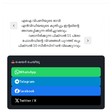
പോസ്റ്റുകളിലൂടെ
എഐ വിപണിയുടെ ഭാവി:
എൻവിഡിയയുടെ കുതിപ്പും ഇന്റലിന്റെ
Previous
അമ്പരപ്പിക്കുന്ന തിരിച്ചുവരവും
Post
വരാനിരിക്കുന്ന പിക്സൽ 11 പ്രോ
ഫോൾഡിന്റെ വിവരങ്ങൾ പുറത്ത്; ഒപ്പം
Next
പിക്സൽ 10 സീരീസിന് വൻ വിലക്കുറവും
Post
ഷെയർ ചെയ്യൂ
WhatsApp
Telegram
Facebook
Twitter / X