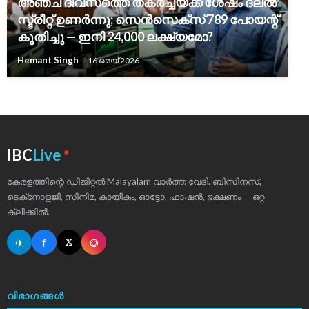
അഞ്ച് ദിവസത്തെ തകർച്ചയ്ക്ക് ശേഷം ദലൽ
സ്ട്രീറ്റ് ഉണർന്നു; സെൻസെക്സ് 789 പോയന്റ്
കുതിച്ചു — ഇനി 24,000 ലക്ഷ്യമോ?
Hemant Singh
16 മെയ്‌ 2026
●
IBC
Live
കേരളത്തിന്റെ ഡിജിറ്റൽ Malayalam വാർത്ത വേദി. ബിസിനസ്,
ടെക്‌നോളജി, സിനിമ, കായികം, ഓട്ടോ, ഫാഷൻ, ഭക്ഷണം — ഒറ്റ
ക്ലിക്കിൽ.
✈
f
◎
𝕏
വിഭാഗങ്ങൾ