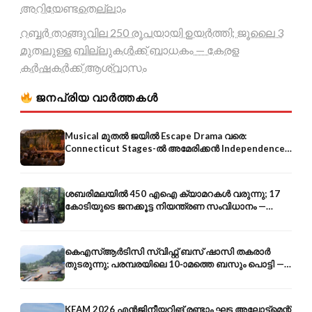
അറിയേണ്ടതെല്ലാം
റബ്ബർ താങ്ങുവില 250 രൂപയായി ഉയർത്തി; ജൂലൈ 3
മുതലുള്ള ബില്ലുകൾക്ക് ബാധകം — കേരള
കർഷകർക്ക് ആശ്വാസം
ജനപ്രിയ വാർത്തകൾ
Musical മുതൽ ജയിൽ Escape Drama വരെ:
Connecticut Stages-ൽ അമേരിക്കൻ Independence-
ന്റെ 250-ആം വാർഷികം
ശബരിമലയിൽ 450 എഐ ക്യാമറകൾ വരുന്നു; 17
കോടിയുടെ ജനക്കൂട്ട നിയന്ത്രണ സംവിധാനം —
എരുമേലി മുതൽ പമ്പ വരെ
കെഎസ്ആർടിസി സ്വിഫ്റ്റ് ബസ് ഷാസി തകരാർ
തുടരുന്നു; പരമ്പരയിലെ 10-ാമത്തെ ബസും പൊട്ടി —
സുരക്ഷാ ആശങ്ക
KEAM 2026 എൻജിനീയറിങ് രണ്ടാം ഘട്ട അലോട്ട്മെന്റ്