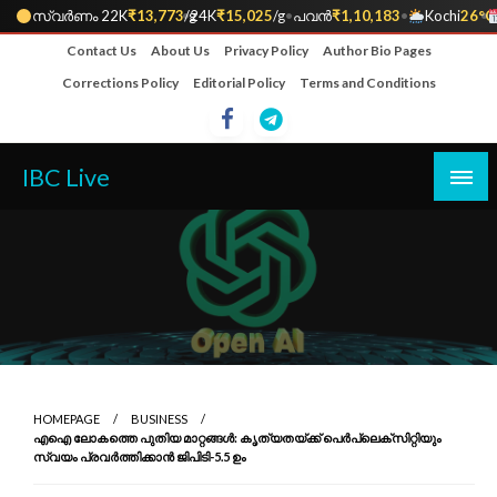
സ്വർണം 22K
₹13,773
•
/g
24K
₹15,025
/g
•
പവൻ
₹1,10,183
•
Kochi
26°C
•
Skip
Contact Us
About Us
Privacy Policy
Author Bio Pages
to
Corrections Policy
Editorial Policy
Terms and Conditions
content
IBC Live
HOMEPAGE
BUSINESS
എഐ ലോകത്തെ പുതിയ മാറ്റങ്ങൾ: കൃത്യതയ്ക്ക് പെർപ്ലെക്സിറ്റിയും
സ്വയം പ്രവർത്തിക്കാൻ ജിപിടി-5.5 ഉം