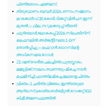
പ്രതിരോധം എങ്ങനെ?
തിരുവോണം ബമ്പർ 2026: ഒന്നാം സമ്മാനം
റെക്കോർഡ് 30 കോടി; ടിക്കറ്റ് വിൽപന ഇന്ന്
മുതൽ — വില, നറുക്കെടുപ്പ് തീയതി
ഫുട്ബോൾ ലോകകപ്പ് 2026 സ്പെയിനിന്;
ഫൈനലിൽ അർജന്റീനയെ 1-0ന്
തോൽപ്പിച്ചു — ഫെറാൻ ടോറസിന്റെ
അധികസമയ ഗോൾ
72-ാമത് ദേശീയ ചലച്ചിത്ര പുരസ്കാരം:
മമ്മൂട്ടിക്ക് നാലാം തവണയും മികച്ച നടൻ;
ഫെമിനിച്ചി ഫാത്തിമ മികച്ച മലയാള ചിത്രം
വിക്രം-1 ചരിത്ര വിജയം: ഇന്ത്യയുടെ
ആദ്യ സ്വകാര്യ ഓർബിറ്റൽ റോക്കറ്റ് 450
കി.മീ ഭ്രമണപഥത്തിൽ