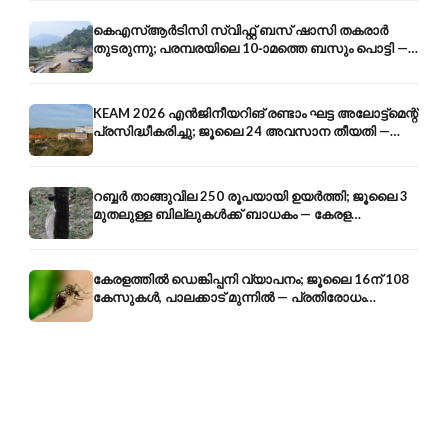
കെഎസ്ആർടിസി സ്വിഫ്റ്റ് ബസ് ഷാസി തകരാർ
തുടരുന്നു; പരമ്പരയിലെ 10-ാമത്തെ ബസും പൊട്ടി —
സുരക്ഷാ ആശങ്ക
KEAM 2026 എൻജിനീയറിങ് രണ്ടാം ഘട്ട അലോട്ട്മെന്റ്
പ്രസിദ്ധീകരിച്ചു; ജൂലൈ 24 അവസാന തീയതി —
അറിയേണ്ടതെല്ലാം
റബ്ബർ താങ്ങുവില 250 രൂപയായി ഉയർത്തി; ജൂലൈ 3
മുതലുള്ള ബില്ലുകൾക്ക് ബാധകം — കേരള
കർഷകർക്ക് ആശ്വാസം
കേരളത്തിൽ ഡെങ്കിപ്പനി വ്യാപനം; ജൂലൈ 16ന് 108
കേസുകൾ, പാലക്കാട് മുന്നിൽ — പ്രതിരോധം
എങ്ങനെ?