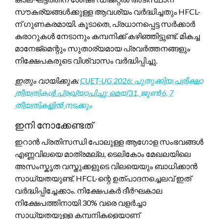
സൗകര്യങ്ങൾക്കുള്ള ആവശ്യം വർദ്ധിച്ചതും HFCL-
ന് ഗുണകരമായി. കൂടാതെ, പ്രധാനപ്പെട്ട സർക്കാർ
കരാറുകൾ നേടാനും കമ്പനിക്ക് കഴിഞ്ഞിട്ടുണ്ട്. മികച്ച
മാനേജ്‌മെന്റും സുതാര്യമായ പ്രവർത്തനങ്ങളും
നിക്ഷേപകരുടെ വിശ്വാസം വർദ്ധിപ്പിച്ചു.
ഇതും വായിക്കുക:
CUET-UG 2026: പുതുക്കിയ പരീക്ഷാ
തീയതികൾ പ്രഖ്യാപിച്ചു; മെയ് 31, ജൂൺ 6, 7
തീയതികളിൽ നടക്കും
ഇനി നോക്കേണ്ടത്
ഇറാൻ പ്രതിസന്ധി പോലുള്ള ആഗോള സംഭവങ്ങൾ
എണ്ണവിലയെ മാത്രമല്ല, ടെലികോം മേഖലയിലെ
അസംസ്കൃത വസ്തുക്കളുടെ വിലയെയും ബാധിക്കാൻ
സാധ്യതയുണ്ട്. HFCL-ന്റെ ഉത്പാദനച്ചെലവ് ഇത്
വർദ്ധിപ്പിച്ചേക്കാം. നിക്ഷേപകർ ദീർഘകാല
നിക്ഷേപത്തിനായി 30% വരെ വളർച്ചാ
സാധ്യതയുള്ള കമ്പനികളെയാണ്