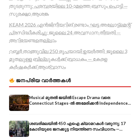
തുടരുന്നു; പരമ്പരയിലെ 10-ാമത്തെ ബസും പൊട്ടി —
സുരക്ഷാ ആശങ്ക
KEAM 2026 എൻജിനീയറിങ് രണ്ടാം ഘട്ട അലോട്ട്മെന്റ്
പ്രസിദ്ധീകരിച്ചു; ജൂലൈ 24 അവസാന തീയതി —
അറിയേണ്ടതെല്ലാം
റബ്ബർ താങ്ങുവില 250 രൂപയായി ഉയർത്തി; ജൂലൈ 3
മുതലുള്ള ബില്ലുകൾക്ക് ബാധകം — കേരള
കർഷകർക്ക് ആശ്വാസം
ജനപ്രിയ വാർത്തകൾ
Musical മുതൽ ജയിൽ Escape Drama വരെ:
Connecticut Stages-ൽ അമേരിക്കൻ Independence-
ന്റെ 250-ആം വാർഷികം
ശബരിമലയിൽ 450 എഐ ക്യാമറകൾ വരുന്നു; 17
കോടിയുടെ ജനക്കൂട്ട നിയന്ത്രണ സംവിധാനം —
എരുമേലി മുതൽ പമ്പ വരെ