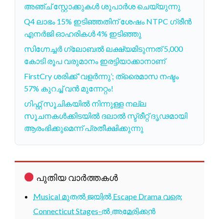
അഞ്ച് സ്റ്റോക്കുകൾ ശുപാർശ ചെയ്യുന്നു
Q4 ലാഭം 15% ഇടിഞ്ഞതിന് ശേഷം NTPC ഗ്രീൻ
എനർജി ഓഹരികൾ 4% ഇടിഞ്ഞു
സിഗ്നേച്ചർ ഗ്ലോബൽ ലക്ഷ്യമിടുന്നത് 5,000
കോടി രൂപ വരുമാനം ഇരട്ടിയാക്കാനാണ്
FirstCry ശരിക്ക് ‘വളർന്നു’; ത്രൈമാസ നഷ്ടം
57% കുറച്ച് വൻ മുന്നേറ്റം!
ഗിഫ്റ്റ് സൂചികയിൽ നിന്നുള്ള നല്ല
സൂചനകൾക്കിടയിൽ ദലാൽ സ്ട്രീറ്റ് ദൃഢമായി
ആരംഭിക്കുമെന്ന് പ്രതീക്ഷിക്കുന്നു
പുതിയ വാർത്തകൾ
Musical മുതൽ ജയിൽ Escape Drama വരെ:
Connecticut Stages-ൽ അമേരിക്കൻ