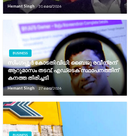
Hemant Singh
31 മെയ്‌ 2026
BUSINESS
സിംഗപ്പൂർ കോടതി വിധി: ബൈജു രവീന്ദ്രന്
ആറുമാസം തടവ്, എഡ്ടെക് സ്ഥാപനത്തിന്
കനത്ത തിരിച്ചടി
Hemant Singh
27 മെയ്‌ 2026
BUSINESS