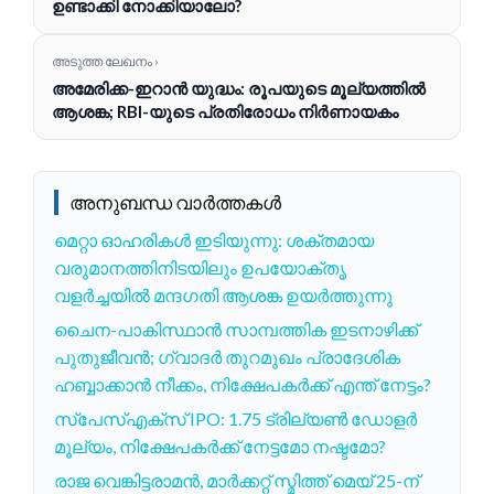
ഉണ്ടാക്കി നോക്കിയാലോ?
അടുത്ത ലേഖനം ›
അമേരിക്ക-ഇറാൻ യുദ്ധം: രൂപയുടെ മൂല്യത്തിൽ
ആശങ്ക; RBI-യുടെ പ്രതിരോധം നിർണായകം
അനുബന്ധ വാർത്തകൾ
മെറ്റാ ഓഹരികൾ ഇടിയുന്നു: ശക്തമായ
വരുമാനത്തിനിടയിലും ഉപയോക്തൃ
വളർച്ചയിൽ മന്ദഗതി ആശങ്ക ഉയർത്തുന്നു
ചൈന-പാകിസ്ഥാൻ സാമ്പത്തിക ഇടനാഴിക്ക്
പുതുജീവൻ; ഗ്വാദർ തുറമുഖം പ്രാദേശിക
ഹബ്ബാക്കാൻ നീക്കം, നിക്ഷേപകർക്ക് എന്ത് നേട്ടം?
സ്പേസ്എക്സ് IPO: 1.75 ട്രില്യൺ ഡോളർ
മൂല്യം, നിക്ഷേപകർക്ക് നേട്ടമോ നഷ്ടമോ?
രാജ വെങ്കിട്ടരാമൻ, മാർക്കറ്റ് സ്മിത്ത് മെയ് 25-ന്