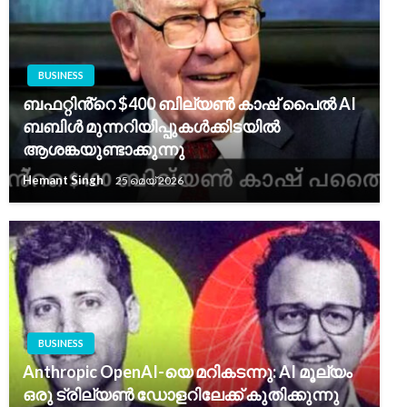
BUSINESS
ബഫറ്റിൻ്റെ $400 ബില്യൺ കാഷ് പൈൽ AI
ബബിൾ മുന്നറിയിപ്പുകൾക്കിടയിൽ
ആശങ്കയുണ്ടാക്കുന്നു
Hemant Singh
25 മെയ്‌ 2026
BUSINESS
Anthropic OpenAI-യെ മറികടന്നു: AI മൂല്യം
ഒരു ട്രില്യൺ ഡോളറിലേക്ക് കുതിക്കുന്നു