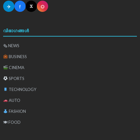
✈
f
◎
𝕏
വിഭാഗങ്ങൾ
🗞 NEWS
BUSINESS
CINEMA
SPORTS
TECHNOLOGY
AUTO
FASHION
🍽 FOOD