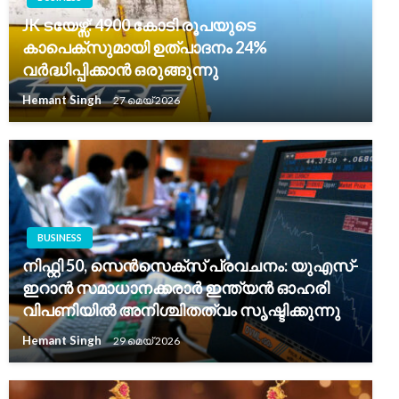
JK ടയേഴ്സ്: 4900 കോടി രൂപയുടെ
കാപെക്സുമായി ഉത്പാദനം 24%
വർദ്ധിപ്പിക്കാൻ ഒരുങ്ങുന്നു
Hemant Singh
27 മെയ്‌ 2026
BUSINESS
നിഫ്റ്റി 50, സെൻസെക്സ് പ്രവചനം: യുഎസ്-
ഇറാൻ സമാധാനക്കരാർ ഇന്ത്യൻ ഓഹരി
വിപണിയിൽ അനിശ്ചിതത്വം സൃഷ്ടിക്കുന്നു
Hemant Singh
29 മെയ്‌ 2026