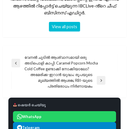
ആഴത്തിൽ റിപ്പോർട്ട് ചെയ്യുന്ന IBCLive-ൻ്റെ ചീഫ്
ബിസിനസ് എഡിറ്റർ.
View all posts
പോസ്റ്റുകളിലൂടെ
വേനൽ ചൂടിൽ ആശ്വാസമായി ഒരു
അടിപൊളി കാപ്പി: Caramel Popcorn Mocha
Previous
Cold Coffee ഉണ്ടാക്കി നോക്കിയാലോ?
Post
അമേരിക്ക-ഇറാൻ യുദ്ധം: രൂപയുടെ
മൂല്യത്തിൽ ആശങ്ക; RBI-യുടെ
Next
പ്രതിരോധം നിർണായകം
Post
ഷെയർ ചെയ്യൂ
WhatsApp
Telegram