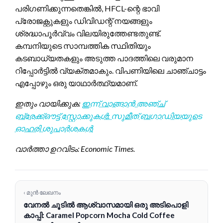
പരിഗണിക്കുന്നതെങ്കിൽ, HFCL-ന്റെ ഭാവി
പ്രോജക്റ്റുകളും ഡിവിഡന്റ് നയങ്ങളും
ശ്രദ്ധാപൂർവ്വം വിലയിരുത്തേണ്ടതുണ്ട്.
കമ്പനിയുടെ സാമ്പത്തിക സ്ഥിതിയും
കടബാധ്യതകളും അടുത്ത പാദത്തിലെ വരുമാന
റിപ്പോർട്ടിൽ വ്യക്തമാകും. വിപണിയിലെ ചാഞ്ചാട്ടം
എപ്പോഴും ഒരു യാഥാർത്ഥ്യമാണ്.
ഇതും വായിക്കുക:
ഇന്ന് വാങ്ങാൻ അഞ്ച്
ബ്രേക്ക്ഔട്ട് സ്റ്റോക്കുകൾ: സുമീത് ബഗാഡിയയുടെ
ഓഹരി ശുപാർശകൾ
വാർത്താ ഉറവിടം: Economic Times.
‹ മുൻ ലേഖനം
വേനൽ ചൂടിൽ ആശ്വാസമായി ഒരു അടിപൊളി
കാപ്പി: Caramel Popcorn Mocha Cold Coffee