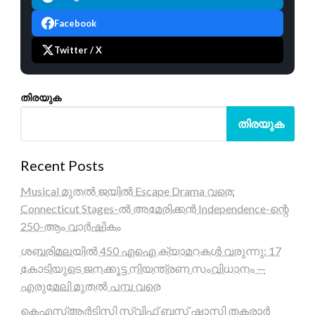
Facebook
Twitter / X
തിരയുക
തിരയുക
Recent Posts
Musical മുതൽ ജയിൽ Escape Drama വരെ:
Connecticut Stages-ൽ അമേരിക്കൻ Independence-ന്റെ
250-ആം വാർഷികം
ശബരിമലയിൽ 450 എഐ ക്യാമറകൾ വരുന്നു; 17
കോടിയുടെ ജനക്കൂട്ട നിയന്ത്രണ സംവിധാനം —
എരുമേലി മുതൽ പമ്പ വരെ
കെഎസ്ആർടിസി സ്വിഫ്റ്റ് ബസ് ഷാസി തകരാർ