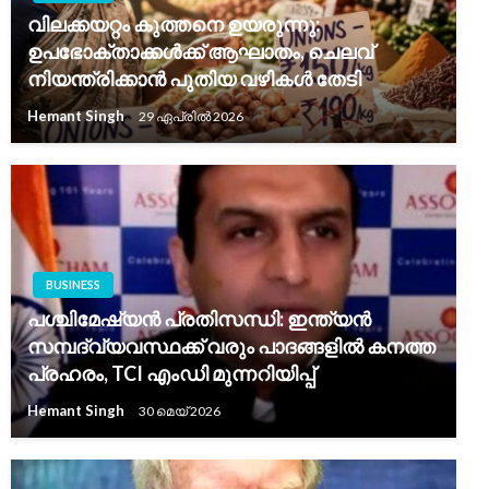
വിലക്കയറ്റം കുത്തനെ ഉയരുന്നു:
ഉപഭോക്താക്കൾക്ക് ആഘാതം, ചെലവ്
നിയന്ത്രിക്കാൻ പുതിയ വഴികൾ തേടി
Hemant Singh
29 ഏപ്രിൽ 2026
BUSINESS
പശ്ചിമേഷ്യൻ പ്രതിസന്ധി: ഇന്ത്യൻ
സമ്പദ്‌വ്യവസ്ഥക്ക് വരും പാദങ്ങളിൽ കനത്ത
പ്രഹരം, TCI എംഡി മുന്നറിയിപ്പ്
Hemant Singh
30 മെയ്‌ 2026