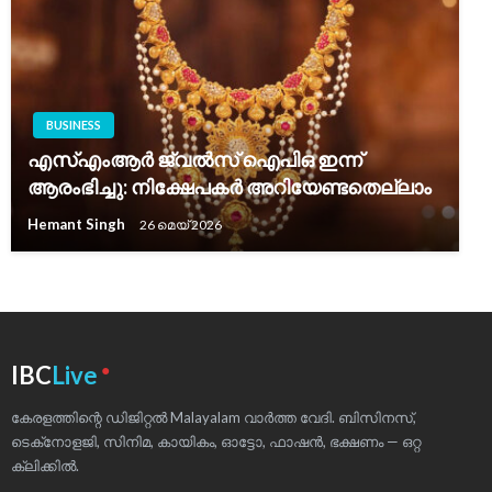
BUSINESS
എസ്എംആർ ജ്വൽസ് ഐപിഒ ഇന്ന്
ആരംഭിച്ചു: നിക്ഷേപകർ അറിയേണ്ടതെല്ലാം
Hemant Singh
26 മെയ്‌ 2026
●
IBC
Live
കേരളത്തിന്റെ ഡിജിറ്റൽ Malayalam വാർത്ത വേദി. ബിസിനസ്,
ടെക്‌നോളജി, സിനിമ, കായികം, ഓട്ടോ, ഫാഷൻ, ഭക്ഷണം — ഒറ്റ
ക്ലിക്കിൽ.