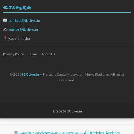
ബന്ധപ്പെടുക
contact@ibclive.in
✍
editor@ibclive.in
Kerala, India
Privacy Policy
Terms
About Us
© 2026
IBCLive.in
— Kerala's Digital Malayalam News Platform. All rights
reserved.
© 2026 IBCLive.in
എല്ലാ വാർത്തകളും കാണുക — All Articles Archive