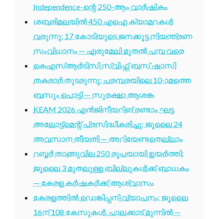
Independence-ന്റെ 250-ആം വാർഷികം
ശബരിമലയിൽ 450 എഐ ക്യാമറകൾ
വരുന്നു; 17 കോടിയുടെ ജനക്കൂട്ട നിയന്ത്രണ
സംവിധാനം — എരുമേലി മുതൽ പമ്പ വരെ
കെഎസ്ആർടിസി സ്വിഫ്റ്റ് ബസ് ഷാസി
തകരാർ തുടരുന്നു; പരമ്പരയിലെ 10-ാമത്തെ
ബസും പൊട്ടി — സുരക്ഷാ ആശങ്ക
KEAM 2026 എൻജിനീയറിങ് രണ്ടാം ഘട്ട
അലോട്ട്മെന്റ് പ്രസിദ്ധീകരിച്ചു; ജൂലൈ 24
അവസാന തീയതി — അറിയേണ്ടതെല്ലാം
റബ്ബർ താങ്ങുവില 250 രൂപയായി ഉയർത്തി;
ജൂലൈ 3 മുതലുള്ള ബില്ലുകൾക്ക് ബാധകം
— കേരള കർഷകർക്ക് ആശ്വാസം
കേരളത്തിൽ ഡെങ്കിപ്പനി വ്യാപനം; ജൂലൈ
16ന് 108 കേസുകൾ, പാലക്കാട് മുന്നിൽ —