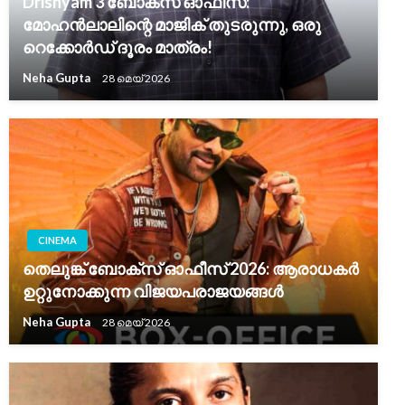
Drishyam 3 ബോക്സ് ഓഫീസ്:
മോഹൻലാലിന്റെ മാജിക് തുടരുന്നു, ഒരു
റെക്കോർഡ് ദൂരം മാത്രം!
Neha Gupta
28 മെയ്‌ 2026
CINEMA
തെലുങ്ക് ബോക്സ് ഓഫീസ് 2026: ആരാധകർ
ഉറ്റുനോക്കുന്ന വിജയപരാജയങ്ങൾ
Neha Gupta
28 മെയ്‌ 2026