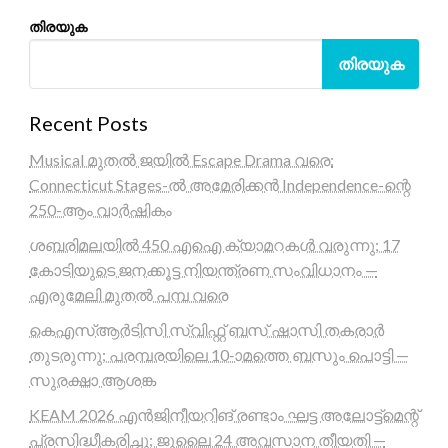
തിരയുക
തിരയുക
Recent Posts
Musical മുതൽ ജയിൽ Escape Drama വരെ:
Connecticut Stages-ൽ അമേരിക്കൻ Independence-ന്റെ
250-ആം വാർഷികം
ശബരിമലയിൽ 450 എഐ ക്യാമറകൾ വരുന്നു; 17
കോടിയുടെ ജനക്കൂട്ട നിയന്ത്രണ സംവിധാനം —
എരുമേലി മുതൽ പമ്പ വരെ
കെഎസ്ആർടിസി സ്വിഫ്റ്റ് ബസ് ഷാസി തകരാർ
തുടരുന്നു; പരമ്പരയിലെ 10-ാമത്തെ ബസും പൊട്ടി —
സുരക്ഷാ ആശങ്ക
KEAM 2026 എൻജിനീയറിങ് രണ്ടാം ഘട്ട അലോട്ട്മെന്റ്
പ്രസിദ്ധീകരിച്ചു; ജൂലൈ 24 അവസാന തീയതി —