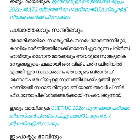
ഇതും വായിക്കുക:
ഇന്ത്യയുടെ ഊർജ്ജ നിക്ഷേപം
2026-ൽ 170 ബില്യൺ ഡോളറിലേക്ക്: IEA റിപ്പോർട്ട്
നിക്ഷേപകർക്ക് പ്രസക്തം
പശ്ചാത്തലവും സന്ദർഭവും
അമേരിക്കയിലെ സാങ്കൃതിക നഗരം മോണ്ടെസിറ്റോ,
കാലിഫോർണിയയിലേക്ക് താമസിച്ചുവരുന്ന പ്രിൻസ്
ഹാരിയും മെഗാൻ മാർക്കലും അവരുടെ സാങ്കൃതിക
നേട്ടങ്ങളുടെ ഫലമായി ഒരു വില്പപരിസ്ഥിതിയിൽ
എത്തി. ഈ സഹകരണം അവരുടെ ബ്രാൻഡ്
ഒന്നോട് പങ്കേറിയുള്ള സമ്പത്തിലേക്ക് എത്തി. ഈ
ഫണിയൽ സ്ഥാബരിനുവേണ്ടിയാണ് അവർ പിന്നീട്
ഫിലാന്തോപിക് ശ്രമങ്ങൾക്കായി സംഭവിക്കുന്നത്.
ഇതും വായിക്കുക:
CUET-UG 2026: പുതുക്കിയ പരീക്ഷാ
തീയതികൾ പ്രഖ്യാപിച്ചു; മെയ് 31, ജൂൺ 6, 7
തീയതികളിൽ നടക്കും
ഇംപാക്ടും ഭാവിയും