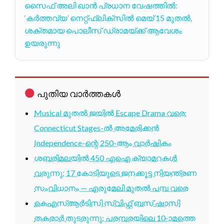
സൈഫ് അലി ഖാൻ പ്രധാന വേഷത്തിൽ:
‘കർത്തവ്യ’ നെറ്റ്ഫ്ലിക്സിൽ മെയ് 15 മുതൽ,
ശക്തമായ പൊലീസ് ഡ്രാമയ്ക്ക് ആവേശം
ഉയരുന്നു
പുതിയ വാർത്തകൾ
Musical മുതൽ ജയിൽ Escape Drama വരെ:
Connecticut Stages-ൽ അമേരിക്കൻ
Independence-ന്റെ 250-ആം വാർഷികം
ശബരിമലയിൽ 450 എഐ ക്യാമറകൾ
വരുന്നു; 17 കോടിയുടെ ജനക്കൂട്ട നിയന്ത്രണ
സംവിധാനം — എരുമേലി മുതൽ പമ്പ വരെ
കെഎസ്ആർടിസി സ്വിഫ്റ്റ് ബസ് ഷാസി
തകരാർ തുടരുന്നു; പരമ്പരയിലെ 10-ാമത്തെ