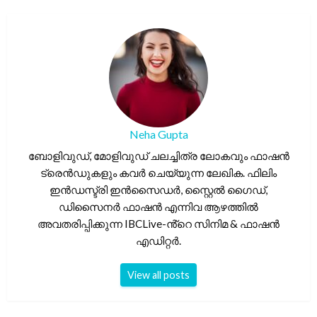
Neha Gupta
ബോളിവുഡ്, മോളിവുഡ് ചലച്ചിത്ര ലോകവും ഫാഷൻ
ട്രെൻഡുകളും കവർ ചെയ്യുന്ന ലേഖിക. ഫിലിം
ഇൻഡസ്ട്രി ഇൻസൈഡർ, സ്റ്റൈൽ ഗൈഡ്,
ഡിസൈനർ ഫാഷൻ എന്നിവ ആഴത്തിൽ
അവതരിപ്പിക്കുന്ന IBCLive-ൻ്റെ സിനിമ & ഫാഷൻ
എഡിറ്റർ.
View all posts