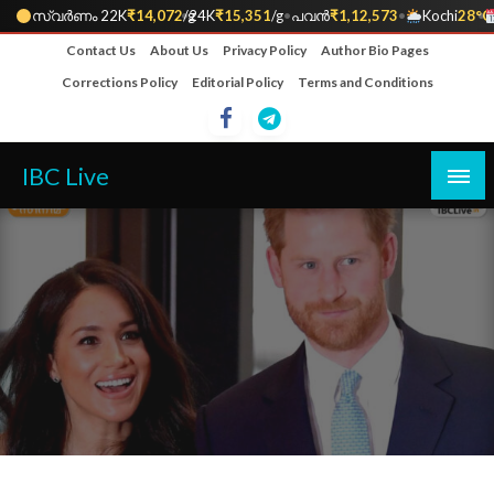
സ്വർണം 22K
₹14,072
•
/g
24K
₹15,351
/g
•
പവൻ
₹1,12,573
•
Kochi
28°C
•
Skip
Contact Us
About Us
Privacy Policy
Author Bio Pages
to
Corrections Policy
Editorial Policy
Terms and Conditions
content
IBC Live