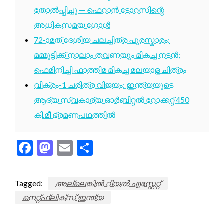
തോൽപ്പിച്ചു — ഫെറാൻ ടോറസിന്റെ
അധികസമയ ഗോൾ
72-ാമത് ദേശീയ ചലച്ചിത്ര പുരസ്കാരം:
മമ്മൂട്ടിക്ക് നാലാം തവണയും മികച്ച നടൻ;
ഫെമിനിച്ചി ഫാത്തിമ മികച്ച മലയാള ചിത്രം
വിക്രം-1 ചരിത്ര വിജയം: ഇന്ത്യയുടെ
ആദ്യ സ്വകാര്യ ഓർബിറ്റൽ റോക്കറ്റ് 450
കി.മീ ഭ്രമണപഥത്തിൽ
Facebook
Mastodon
Email
Share
Tagged:
അല്ലെങ്കിൽ റിയൽ എസ്റ്റേറ്റ്
നെറ്റ്ഫ്ലിക്സ് ഇന്ത്യ