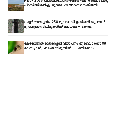
KEAM 2026 എൻജിനീയറിങ് രണ്ടാം ഘട്ട അലോട്ട്മെന്റ്
പ്രസിദ്ധീകരിച്ചു; ജൂലൈ 24 അവസാന തീയതി —
അറിയേണ്ടതെല്ലാം
റബ്ബർ താങ്ങുവില 250 രൂപയായി ഉയർത്തി; ജൂലൈ 3
മുതലുള്ള ബില്ലുകൾക്ക് ബാധകം — കേരള
കർഷകർക്ക് ആശ്വാസം
കേരളത്തിൽ ഡെങ്കിപ്പനി വ്യാപനം; ജൂലൈ 16ന് 108
കേസുകൾ, പാലക്കാട് മുന്നിൽ — പ്രതിരോധം
എങ്ങനെ?