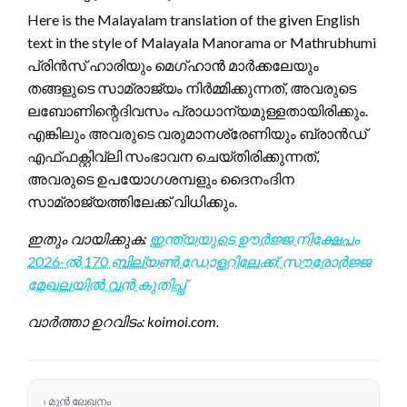
Here is the Malayalam translation of the given English
text in the style of Malayala Manorama or Mathrubhumi
പ്രിൻസ് ഹാരിയും മെഗ്‌ഹാൻ മാർക്കലേയും
തങ്ങളുടെ സാമ്രാജ്യം നിർമ്മിക്കുന്നത്, അവരുടെ
ലബോണിന്റെദിവസം പ്രാധാന്യമുള്ളതായിരിക്കും.
എങ്കിലും അവരുടെ വരുമാനശ്രേണിയും ബ്രാൻഡ്
എഫ്ഫക്റ്റിവ്ലി സംഭാവന ചെയ്തിരിക്കുന്നത്,
അവരുടെ ഉപയോഗശമ്പളും ദൈനംദിന
സാമ്രാജ്യത്തിലേക്ക് വിധിക്കും.
ഇതും വായിക്കുക:
ഇന്ത്യയുടെ ഊർജ്ജ നിക്ഷേപം
2026-ൽ 170 ബില്യൺ ഡോളറിലേക്ക്; സൗരോർജ്ജ
മേഖലയിൽ വൻ കുതിപ്പ്
വാർത്താ ഉറവിടം: koimoi.com.
‹ മുൻ ലേഖനം