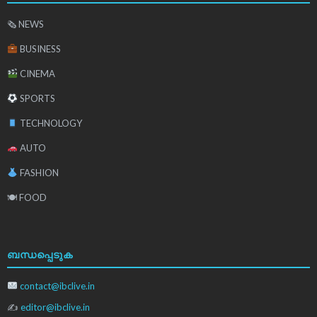
🗞 NEWS
BUSINESS
CINEMA
SPORTS
TECHNOLOGY
AUTO
FASHION
🍽 FOOD
ബന്ധപ്പെടുക
contact@ibclive.in
✍
editor@ibclive.in