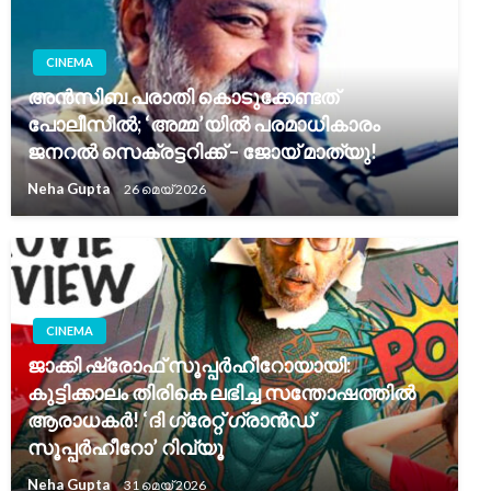
CINEMA
അൻസിബ പരാതി കൊടുക്കേണ്ടത്
പോലീസിൽ; ‘അമ്മ’യിൽ പരമാധികാരം
ജനറൽ സെക്രട്ടറിക്ക് – ജോയ് മാത്യു!
Neha Gupta
26 മെയ്‌ 2026
CINEMA
ജാക്കി ഷ്രോഫ് സൂപ്പർഹീറോയായി:
കുട്ടിക്കാലം തിരികെ ലഭിച്ച സന്തോഷത്തിൽ
ആരാധകർ! ‘ദി ഗ്രേറ്റ് ഗ്രാൻഡ്
സൂപ്പർഹീറോ’ റിവ്യൂ
Neha Gupta
31 മെയ്‌ 2026