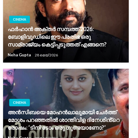
CINEMA
ഫർഹാൻ അക്തർ സമ്പത്ത് 2026:
ബോളിവുഡിലെ ഈ പ്രതിഭ ഒരു
സാമ്രാജ്യം കെട്ടിപ്പടുത്തത് എങ്ങനെ?
Neha Gupta
28 മെയ്‌ 2026
CINEMA
അൻസിബയെ മോഹൻലാലുമായി ചേർത്ത്
മോശം പറഞ്ഞതിൽ ശാന്തിവിള ദിനേശിൻ്റെ
രോഷം: ‘ടിനി ടോം ഒരു ഗുണ്ടയാണോ?’