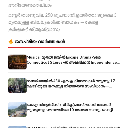
അറിയേണ്ടതെല്ലാം
റബ്ബർ താങ്ങുവില 250 രൂപയായി ഉയർത്തി; ജൂലൈ 3
മുതലുള്ള ബില്ലുകൾക്ക് ബാധകം — കേരള
കർഷകർക്ക് ആശ്വാസം
ജനപ്രിയ വാർത്തകൾ
Musical മുതൽ ജയിൽ Escape Drama വരെ:
Connecticut Stages-ൽ അമേരിക്കൻ Independence-
ന്റെ 250-ആം വാർഷികം
ശബരിമലയിൽ 450 എഐ ക്യാമറകൾ വരുന്നു; 17
കോടിയുടെ ജനക്കൂട്ട നിയന്ത്രണ സംവിധാനം —
എരുമേലി മുതൽ പമ്പ വരെ
കെഎസ്ആർടിസി സ്വിഫ്റ്റ് ബസ് ഷാസി തകരാർ
തുടരുന്നു; പരമ്പരയിലെ 10-ാമത്തെ ബസും പൊട്ടി —
സുരക്ഷാ ആശങ്ക