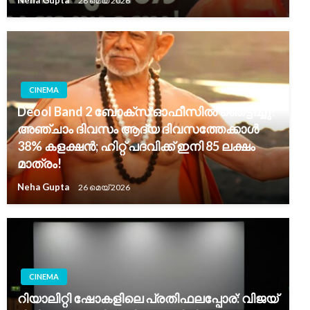
Neha Gupta
28 മെയ്‌ 2026
CINEMA
Deool Band 2 ബോക്സ് ഓഫീസിൽ ഞെട്ടിച്ചു!
അഞ്ചാം ദിവസം ആദ്യ ദിവസത്തേക്കാൾ
38% കളക്ഷൻ; ഹിറ്റ് പദവിക്ക് ഇനി 85 ലക്ഷം
മാത്രം!
Neha Gupta
26 മെയ്‌ 2026
CINEMA
റിയാലിറ്റി ഷോകളിലെ പ്രതിഫലപ്പോര്: വിജയ്