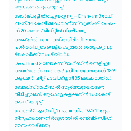
ആഢംബരവും ഒരുമിച്ച്!
ജോർജ്കുട്ടി തിരിച്ചുവരുന്നു — Drishyam 3 മേയ്
21-ന്; 14 കോടി അഡ്വാൻസ് ബുക്കിംഗ്, Kerala-
ൽ 20 ലക്ഷം 7 മിനിറ്റിൽ വിറ്റഴിഞ്ഞു
അമ്മ’യിൽ സാമ്പത്തിക തിരിമറി: മാലാ
പാർവതിയുടെ വെളിപ്പെടുത്തൽ ഞെട്ടിക്കുന്നു,
ട്രഷറർക്ക് മറുപടിയില്ല!
Deool Band 2 ബോക്സ് ഓഫീസിൽ ഞെട്ടിച്ചു!
അഞ്ചാം ദിവസം ആദ്യ ദിവസത്തേക്കാൾ 38%
കളക്ഷൻ; ഹിറ്റ് പദവിക്ക് ഇനി 85 ലക്ഷം മാത്രം!
ബോക്സ് ഓഫീസിൽ സൂര്യയുടെ വമ്പൻ
തിരിച്ചുവരവ്; ആഗോള കളക്ഷനിൽ 160 കോടി
കടന്ന് ‘കറുപ്പ്’!
ഡോൺ 3 എക്സിറ്റ് സംബന്ധിച്ച FWICE യുടെ
നിസ്സഹകരണ നിർദ്ദേശത്തിൽ രൺവീർ സിംഗ്
മൗനം വെടിഞ്ഞു