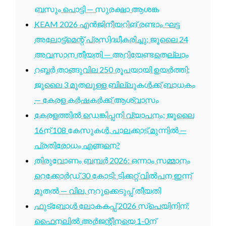
ബസും പൊട്ടി — സുരക്ഷാ ആശങ്ക
KEAM 2026 എൻജിനീയറിങ് രണ്ടാം ഘട്ട
അലോട്ട്മെന്റ് പ്രസിദ്ധീകരിച്ചു; ജൂലൈ 24
അവസാന തീയതി — അറിയേണ്ടതെല്ലാം
റബ്ബർ താങ്ങുവില 250 രൂപയായി ഉയർത്തി;
ജൂലൈ 3 മുതലുള്ള ബില്ലുകൾക്ക് ബാധകം
— കേരള കർഷകർക്ക് ആശ്വാസം
കേരളത്തിൽ ഡെങ്കിപ്പനി വ്യാപനം; ജൂലൈ
16ന് 108 കേസുകൾ, പാലക്കാട് മുന്നിൽ —
പ്രതിരോധം എങ്ങനെ?
തിരുവോണം ബമ്പർ 2026: ഒന്നാം സമ്മാനം
റെക്കോർഡ് 30 കോടി; ടിക്കറ്റ് വിൽപന ഇന്ന്
മുതൽ — വില, നറുക്കെടുപ്പ് തീയതി
ഫുട്ബോൾ ലോകകപ്പ് 2026 സ്പെയിനിന്;
ഫൈനലിൽ അർജന്റീനയെ 1-0ന്