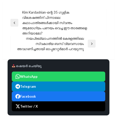
പോസ്റ്റുകളിലൂടെ
Kim Kardashian-ന്റെ 35 ഗുളിക
വിശേഷത്തിന് പിന്നാലെ:
കഥാപാത്രങ്ങൾക്കായി സ്വന്തം
Previous
ആരോഗ്യം പണയം വെച്ച ഈ താരങ്ങളെ
Post
അറിയാമോ?
നയപ്രഖ്യാപനത്തിൽ കേരളത്തിലെ
സ്വകാര്യ ബസ് വ്യവസായം
Next
അവഗണിച്ചതായി ഓപ്പറേറ്റർമാർ പറയുന്നു
Post
ഷെയർ ചെയ്യൂ
WhatsApp
Telegram
Facebook
Twitter / X