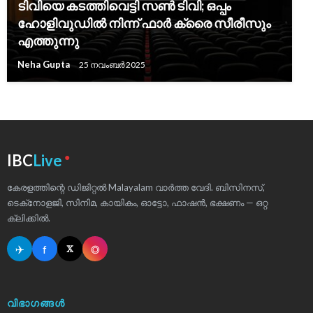
ടിവിയെ കടത്തിവെട്ടി സൺ ടിവി; ഒപ്പം
ഹോളിവുഡിൽ നിന്ന് ഫാർ ക്രൈ സീരീസും
എത്തുന്നു
Neha Gupta
25 നവംബർ 2025
●
IBC
Live
കേരളത്തിന്റെ ഡിജിറ്റൽ Malayalam വാർത്ത വേദി. ബിസിനസ്,
ടെക്‌നോളജി, സിനിമ, കായികം, ഓട്ടോ, ഫാഷൻ, ഭക്ഷണം — ഒറ്റ
ക്ലിക്കിൽ.
✈
f
◎
𝕏
വിഭാഗങ്ങൾ