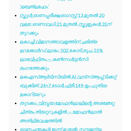
‘ബെത്‌ലഹേം’
സ്കൂൾ ഓണപ്പരീക്ഷ ഓഗസ്റ്റ് 13 മുതൽ 20
വരെ; ഓണാവധി 21 മുതൽ, സ്കൂളുകൾ 31ന്
തുറക്കും
കൊച്ചി വിമാനത്താവളത്തിന് ചരിത്ര
റെക്കോർഡ് ലാഭം; 502 കോടി രൂപ, 55%
ലാഭവിഹിതം — കൺസൾട്ടൻസി
രംഗത്തേക്കും
കെഎസ്ആർടിസിയിൽ AI വാട്സ്ആപ്പ് ടിക്കറ്റ്
ബുക്കിങ്; 24×7 ടോൾ ഫ്രീ 149-ഉം പുതിയ
കൊറിയറും
തുടക്കം: വിസ്മയ മോഹൻലാലിന്റെ അരങ്ങേറ്റ
ചിത്രം തിയറ്ററുകളിൽ — മോഹൻലാൽ
അതിഥിവേഷത്തിൽ
ഓണച്ചന്തകൾ ഇന്ന് മുതൽ; സൗജന്യ