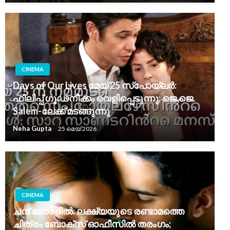
CINEMA
Days of Our Lives മേയ് 25 സ്പോയ്ലര്‍:
ഫിലിപ്പ് ഗൂഢനീക്കം വെളിപ്പെടുന്നു; ജെ.ജെ.
Salem-ലേക്ക് മടങ്ങുന്നു
Neha Gupta
25 മെയ്‌ 2026
CINEMA
ചന്ദ് മേരാ ദിൽ: ലക്ഷ്യയുടെ രണ്ടാമത്തെ
ചിത്രം ബോക്സ് ഓഫീസിൽ തരംഗം;