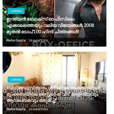
CINEMA
ഇന്ത്യൻ ബോക്സ് ഓഫീസിലെ
എക്കാലത്തെയും വലിയ വിജയങ്ങൾ: 2008
മുതൽ ടോപ് 100 ഹിന്ദി ചിത്രങ്ങൾ!
Neha Gupta
28 മെയ്‌ 2026
CINEMA
ബിഗ് ബോസ് താരം ശ്രീജിത്ത് താക്കറെയുടെ
മുംബൈയിലെ സ്റ്റൈലിഷ് വീട്: ലാളിത്യവും
ആഢംബരവും ഒരുമിച്ച്!
Neha Gupta
26 മെയ്‌ 2026