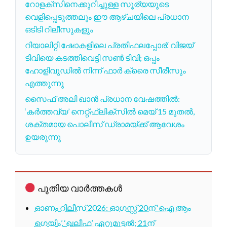
റോളക്സിനെക്കുറിച്ചുള്ള സൂര്യയുടെ
വെളിപ്പെടുത്തലും ഈ ആഴ്‌ചയിലെ പ്രധാന
ഒടിടി റിലീസുകളും
റിയാലിറ്റി ഷോകളിലെ പ്രതിഫലപ്പോര്: വിജയ്
ടിവിയെ കടത്തിവെട്ടി സൺ ടിവി; ഒപ്പം
ഹോളിവുഡിൽ നിന്ന് ഫാർ ക്രൈ സീരീസും
എത്തുന്നു
സൈഫ് അലി ഖാൻ പ്രധാന വേഷത്തിൽ:
‘കർത്തവ്യ’ നെറ്റ്ഫ്ലിക്സിൽ മെയ് 15 മുതൽ,
ശക്തമായ പൊലീസ് ഡ്രാമയ്ക്ക് ആവേശം
ഉയരുന്നു
പുതിയ വാർത്തകൾ
ഓണം റിലീസ് 2026: ഓഗസ്റ്റ് 20ന് ‘ഐ ആം
ഗെയിം’, ‘ഖലീഫ’ ഏറ്റുമുട്ടൽ; 21ന്