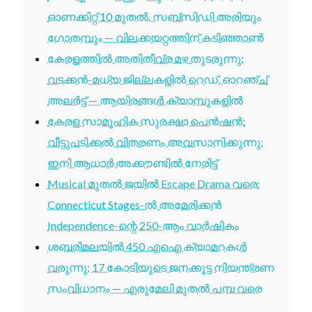
ഓണക്കിറ്റ് 10 മുതൽ, സബ്സിഡി അരിയും
ഗോതമ്പും — വിലക്കയറ്റത്തിന് കടിഞ്ഞാൺ
കേരളത്തിൽ അതിതീവ്ര മഴ തുടരുന്നു;
വടക്കൻ-മധ്യ ജില്ലകളിൽ റെഡ്, ഓറഞ്ച്
അലർട്ട് — ആയിരങ്ങൾ ക്യാമ്പുകളിൽ
കേരള സാമൂഹിക സുരക്ഷാ പെൻഷൻ:
വീട്ടുപടിക്കൽ വിതരണം അവസാനിക്കുന്നു;
ഇനി ആധാർ അക്കൗണ്ടിൽ നേരിട്ട്
Musical മുതൽ ജയിൽ Escape Drama വരെ:
Connecticut Stages-ൽ അമേരിക്കൻ
Independence-ന്റെ 250-ആം വാർഷികം
ശബരിമലയിൽ 450 എഐ ക്യാമറകൾ
വരുന്നു; 17 കോടിയുടെ ജനക്കൂട്ട നിയന്ത്രണ
സംവിധാനം — എരുമേലി മുതൽ പമ്പ വരെ