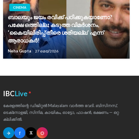
CINEMA
ബാലയും ജയം രവിക്ക് പഠിക്കുകയാണോ?
പക്ഷേ ഒത്തില്ല; കടുത്ത വിമർശനം,
‘കൈയിലിരിപ്പ് തീരെ ശരിയല്ല’ എന്ന്
ആരാധകർ!
Neha Gupta
27 മെയ്‌ 2026
●
IBC
Live
കേരളത്തിന്റെ ഡിജിറ്റൽ Malayalam വാർത്ത വേദി. ബിസിനസ്,
ടെക്‌നോളജി, സിനിമ, കായികം, ഓട്ടോ, ഫാഷൻ, ഭക്ഷണം — ഒറ്റ
ക്ലിക്കിൽ.
✈
f
◎
𝕏