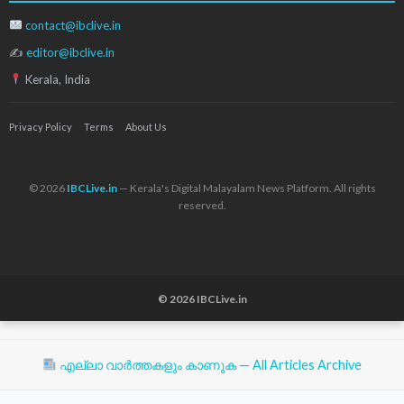
contact@ibclive.in
✍
editor@ibclive.in
Kerala, India
Privacy Policy
Terms
About Us
© 2026
IBCLive.in
— Kerala's Digital Malayalam News Platform. All rights
reserved.
© 2026 IBCLive.in
എല്ലാ വാർത്തകളും കാണുക — All Articles Archive