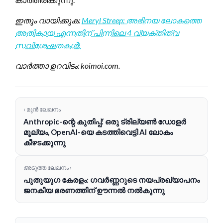
ഇതും വായിക്കുക:
Meryl Streep: അഭിനയ ലോകത്തെ
അതികായ എന്നതിന് പിന്നിലെ 4 വ്യക്തിത്വ
സവിശേഷതകൾ!
വാർത്താ ഉറവിടം: koimoi.com.
‹ മുൻ ലേഖനം
Anthropic-ന്റെ കുതിപ്പ്: ഒരു ട്രില്യൺ ഡോളർ
മൂല്യം, OpenAI-യെ കടത്തിവെട്ടി AI ലോകം
കീഴടക്കുന്നു
അടുത്ത ലേഖനം ›
പുതുയുഗ കേരളം: ഗവർണ്ണറുടെ നയപ്രഖ്യാപനം
ജനകീയ ഭരണത്തിന് ഊന്നൽ നൽകുന്നു