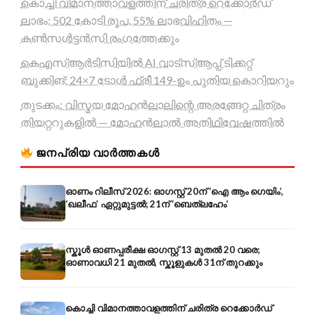
കൊച്ചി വിമാനത്താവളത്തിന് ചരിത്ര റെക്കോർഡ്
ലാഭം; 502 കോടി രൂപ, 55% ലാഭവിഹിതം —
കൺസൾട്ടൻസി രംഗത്തേക്കും
കെഎസ്ആർടിസിയിൽ AI വാട്സ്ആപ്പ് ടിക്കറ്റ്
ബുക്കിങ്; 24×7 ടോൾ ഫ്രീ 149-ഉം പുതിയ കൊറിയറും
തുടക്കം: വിസ്മയ മോഹൻലാലിന്റെ അരങ്ങേറ്റ ചിത്രം
തിയറ്ററുകളിൽ — മോഹൻലാൽ അതിഥിവേഷത്തിൽ
ജനപ്രിയ വാർത്തകൾ
ഓണം റിലീസ് 2026: ഓഗസ്റ്റ് 20ന് ‘ഐ ആം ഗെയിം’,
‘ഖലീഫ’ ഏറ്റുമുട്ടൽ; 21ന് ‘ബെത്‌ലഹേം’
സ്കൂൾ ഓണപ്പരീക്ഷ ഓഗസ്റ്റ് 13 മുതൽ 20 വരെ;
ഓണാവധി 21 മുതൽ, സ്കൂളുകൾ 31ന് തുറക്കും
കൊച്ചി വിമാനത്താവളത്തിന് ചരിത്ര റെക്കോർഡ്