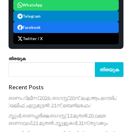
WhatsApp
Telegram
Facebook
Twitter / X
തിരയുക
തിരയുക
Recent Posts
ഓണം റിലീസ് 2026: ഓഗസ്റ്റ് 20ന് ‘ഐ ആം ഗെയിം’,
‘ഖലീഫ’ ഏറ്റുമുട്ടൽ; 21ന് ‘ബെത്‌ലഹേം’
സ്കൂൾ ഓണപ്പരീക്ഷ ഓഗസ്റ്റ് 13 മുതൽ 20 വരെ;
ഓണാവധി 21 മുതൽ, സ്കൂളുകൾ 31ന് തുറക്കും