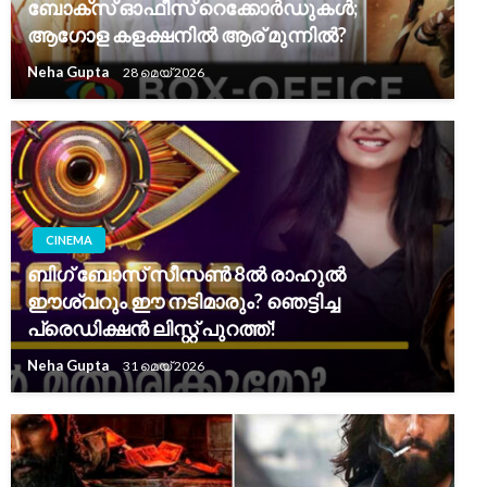
ബോക്സ് ഓഫീസ് റെക്കോർഡുകൾ;
ആഗോള കളക്ഷനിൽ ആര് മുന്നിൽ?
Neha Gupta
28 മെയ്‌ 2026
CINEMA
ബിഗ് ബോസ് സീസൺ 8ൽ രാഹുൽ
ഈശ്വറും ഈ നടിമാരും? ഞെട്ടിച്ച
പ്രെഡിക്ഷൻ ലിസ്റ്റ് പുറത്ത്!
Neha Gupta
31 മെയ്‌ 2026