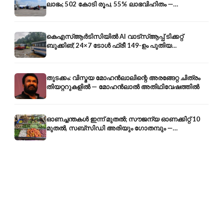
ലാഭം; 502 കോടി രൂപ, 55% ലാഭവിഹിതം —
കൺസൾട്ടൻസി രംഗത്തേക്കും
കെഎസ്ആർടിസിയിൽ AI വാട്സ്ആപ്പ് ടിക്കറ്റ്
ബുക്കിങ്; 24×7 ടോൾ ഫ്രീ 149-ഉം പുതിയ
കൊറിയറും
തുടക്കം: വിസ്മയ മോഹൻലാലിന്റെ അരങ്ങേറ്റ ചിത്രം
തിയറ്ററുകളിൽ — മോഹൻലാൽ അതിഥിവേഷത്തിൽ
ഓണച്ചന്തകൾ ഇന്ന് മുതൽ; സൗജന്യ ഓണക്കിറ്റ് 10
മുതൽ, സബ്സിഡി അരിയും ഗോതമ്പും —
വിലക്കയറ്റത്തിന് കടിഞ്ഞാൺ