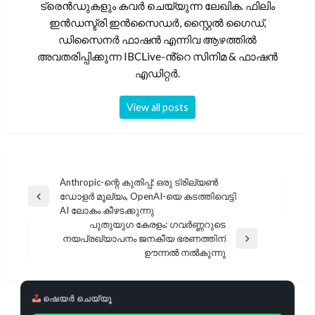
ട്രെൻഡുകളും കവർ ചെയ്യുന്ന ലേഖിക. ഫിലിം
ഇൻഡസ്ട്രി ഇൻസൈഡർ, സ്റ്റൈൽ ഗൈഡ്,
ഡിസൈനർ ഫാഷൻ എന്നിവ ആഴത്തിൽ
അവതരിപ്പിക്കുന്ന IBCLive-ൻ്റെ സിനിമ & ഫാഷൻ
എഡിറ്റർ.
View all posts
പോസ്റ്റുകളിലൂടെ
Anthropic-ന്റെ കുതിപ്പ്: ഒരു ട്രില്യൺ
ഡോളർ മൂല്യം, OpenAI-യെ കടത്തിവെട്ടി
Previous
AI ലോകം കീഴടക്കുന്നു
Post
പുതുയുഗ കേരളം: ഗവർണ്ണറുടെ
നയപ്രഖ്യാപനം ജനകീയ ഭരണത്തിന്
Next
ഊന്നൽ നൽകുന്നു
Post
ഷെയർ ചെയ്യൂ