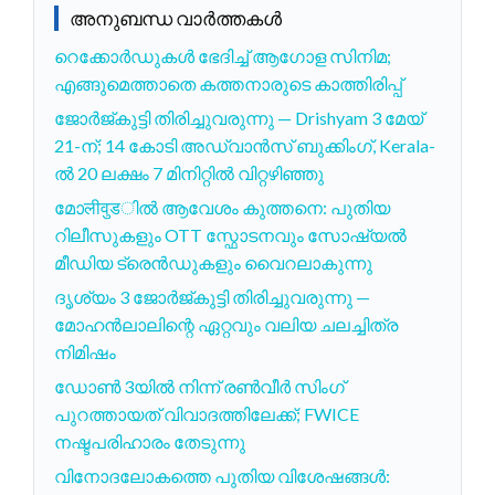
അനുബന്ധ വാർത്തകൾ
റെക്കോർഡുകൾ ഭേദിച്ച് ആഗോള സിനിമ;
എങ്ങുമെത്താതെ കത്തനാരുടെ കാത്തിരിപ്പ്
ജോർജ്കുട്ടി തിരിച്ചുവരുന്നു — Drishyam 3 മേയ്
21-ന്; 14 കോടി അഡ്വാൻസ് ബുക്കിംഗ്, Kerala-
ൽ 20 ലക്ഷം 7 മിനിറ്റിൽ വിറ്റഴിഞ്ഞു
മോलीवुडിൽ ആവേശം കുത്തനെ: പുതിയ
റിലീസുകളും OTT സ്ഫോടനവും സോഷ്യൽ
മീഡിയ ട്രെൻഡുകളും വൈറലാകുന്നു
ദൃശ്യം 3 ജോർജ്കുട്ടി തിരിച്ചുവരുന്നു —
മോഹൻലാലിന്റെ ഏറ്റവും വലിയ ചലച്ചിത്ര
നിമിഷം
ഡോൺ 3യിൽ നിന്ന് രൺവീർ സിംഗ്
പുറത്തായത് വിവാദത്തിലേക്ക്; FWICE
നഷ്ടപരിഹാരം തേടുന്നു
വിനോദലോകത്തെ പുതിയ വിശേഷങ്ങൾ: