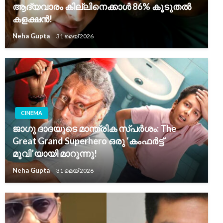
ആദ്യവാരം കില്ലിനെക്കാൾ 86% കൂടുതൽ
കളക്ഷൻ!
Neha Gupta
31 മെയ്‌ 2026
CINEMA
ജാഗു ദാദയുടെ മാന്ത്രിക സ്പർശം: The
Great Grand Superhero ഒരു ‘കംഫർട്ട്
മൂവി’യായി മാറുന്നു!
Neha Gupta
31 മെയ്‌ 2026