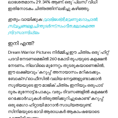
ലാഭശതമാനം 29. 34% ആണ്. ഒരു ‘പ്ലസ്’ വിധി
ഇതിനോടകം ചിത്രത്തിന് ലഭിച്ചു കഴിഞ്ഞു.
ഇതും വായിക്കുക:
വാരിജശ്രീ വേണുഗോപാൽ:
സ്വപ്നങ്ങളെ പിന്തുടർന്ന് സംഗീത ലോകത്തെ
നിറസാന്നിധ്യം
ഇനി എന്ത്?
Dream Warrior Pictures നിർമ്മിച്ച ഈ ചിത്രം ഒരു ‘ഹിറ്റ്’
പദവി നേടണമെങ്കിൽ 260 കോടി രൂപയുടെ കളക്ഷൻ
നേടണം. നിലവിലെ മുന്നേറ്റം തുടരുകയാണെങ്കിൽ,
ഈ ലക്ഷ്യവും ‘കറുപ്പ്’ അനായാസം മറികടക്കും.
ബോക്സ് ഓഫീസിൽ വലിയ നേട്ടങ്ങളുണ്ടാക്കാൻ
സൂര്യയുടെ ഈ മാജിക് ചിത്രം ഇനിയും ഒരുപാട്
ദൂരം മുന്നോട്ട് പോകും. വരും ദിവസങ്ങളിൽ കളക്ഷൻ
റെക്കോർഡുകൾ തിരുത്തിക്കുറിച്ചുകൊണ്ട് ‘കറുപ്പ്’
ഒരു മെഗാ ഹിറ്റായി മാറാൻ സാധ്യതയുണ്ട്.
സിനിമയുടെ ഭാവി ആരാധകർ ആകാംഷയോടെ
കാത്തിരിക്കുന്നു.