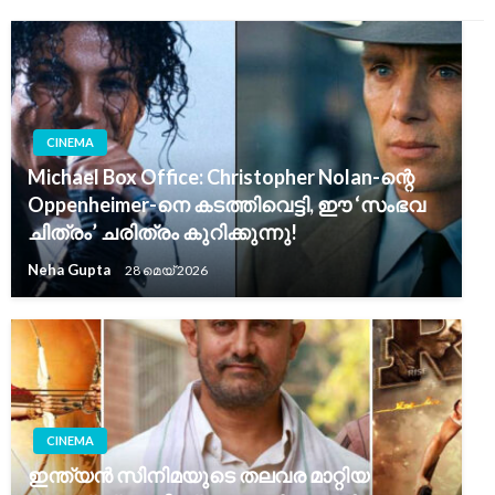
CINEMA
Michael Box Office: Christopher Nolan-ന്റെ
Oppenheimer-നെ കടത്തിവെട്ടി, ഈ ‘സംഭവ
ചിത്രം’ ചരിത്രം കുറിക്കുന്നു!
Neha Gupta
28 മെയ്‌ 2026
CINEMA
ഇന്ത്യൻ സിനിമയുടെ തലവര മാറ്റിയ