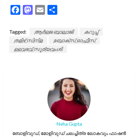
Facebook
Mastodon
Email
Share
Tagged:
ആർജെ ബാലാജി
കറുപ്പ്
തമിഴ് സിനിമ
ബോക്സ് ഓഫീസ്
വൈഭവ് സൂര്യവംശി
Neha Gupta
ബോളിവുഡ്, മോളിവുഡ് ചലച്ചിത്ര ലോകവും ഫാഷൻ