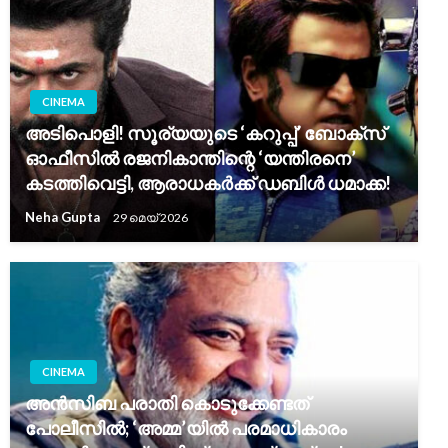
CINEMA
അടിപൊളി! സൂര്യയുടെ ‘കറുപ്പ്’ ബോക്സ്
ഓഫീസിൽ രജനികാന്തിന്റെ ‘യന്തിരനെ’
കടത്തിവെട്ടി, ആരാധകർക്ക് ഡബിൾ ധമാക്ക!
Neha Gupta
29 മെയ്‌ 2026
CINEMA
അൻസിബ പരാതി കൊടുക്കേണ്ടത്
പോലീസിൽ; ‘അമ്മ’യിൽ പരമാധികാരം