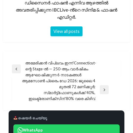
ഡിസൈനർ ഫാഷൻ എന്നിവ ആഴത്തിൽ
അവതരിപ്പിക്കുന്ന IBCLive-ൻ്റെ സിനിമ & ഫാഷൻ
എഡിറ്റർ.
View all posts
പോസ്റ്റുകളിലൂടെ
അമേരിക്കൻ വിപ്ലവം ഇന്ന് Connecticut-
ന്റെ Stage-ൽ — 250-ആം വാർഷികം
Previous
ആഘോഷിക്കുന്ന 6 നാടകങ്ങൾ
Post
ആമസോൺ പ്രൈം ഡേ 2026: ജൂലൈ 4
മുതൽ 72 മണിക്കൂർ;
Next
സ്‌മാർട്ട്‌ഫോണുകൾക്ക് 40%,
Post
ഇലക്ട്രോണിക്‌സിന് 80% വരെ കിഴിവ്
ഷെയർ ചെയ്യൂ
WhatsApp