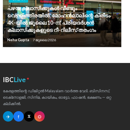
പഴയ ക്ലാസിക്കുകൾ വീണ്ടും
വെള്ളിത്തിരയിൽ: മോഹൻലാലിന്റെ കിരീടം
4K-യിൽ ജൂലൈ 10-ന്; പ്രിയദർശൻ
ക്ലാസിക്കുകളുടെ റീ-റിലീസ് തരംഗം
Neha Gupta
7 ജൂലൈ 2026
●
IBC
Live
കേരളത്തിന്റെ ഡിജിറ്റൽ Malayalam വാർത്ത വേദി. ബിസിനസ്,
ടെക്‌നോളജി, സിനിമ, കായികം, ഓട്ടോ, ഫാഷൻ, ഭക്ഷണം — ഒറ്റ
ക്ലിക്കിൽ.
✈
f
◎
𝕏