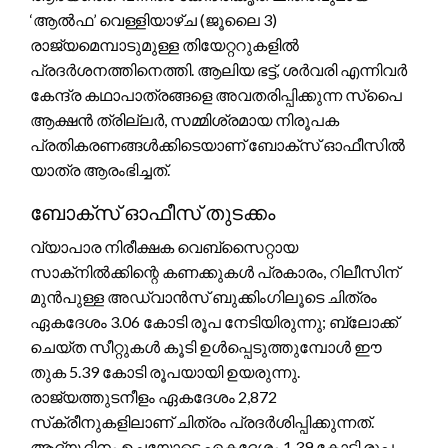
‘ആൽഫ’ വെള്ളിയാഴ്ച (ജൂലൈ 3)
രാജ്യമെമ്പാടുമുള്ള തിയേറ്ററുകളിൽ
പ്രദർശനത്തിനെത്തി. ആലിയ ഭട്ട്, ശർവരി എന്നിവർ
കേന്ദ്ര കഥാപാത്രങ്ങളെ അവതരിപ്പിക്കുന്ന സ്‌പൈ
ആക്ഷൻ ത്രില്ലർ, സമ്മിശ്രമായ നിരൂപക
പ്രതികരണങ്ങൾക്കിടെയാണ് ബോക്‌സ് ഓഫീസിൽ
യാത്ര ആരംഭിച്ചത്.
ബോക്‌സ് ഓഫീസ് തുടക്കം
വ്യാപാര നിരീക്ഷക വെബ്‌സൈറ്റായ
സാക്‌നിൽക്കിന്റെ കണക്കുകൾ പ്രകാരം, റിലീസിന്
മുൻപുള്ള അഡ്വാൻസ് ബുക്കിംഗിലൂടെ ചിത്രം
ഏകദേശം 3.06 കോടി രൂപ നേടിയിരുന്നു; ബ്ലോക്ക്
ചെയ്ത സീറ്റുകൾ കൂടി ഉൾപ്പെടുത്തുമ്പോൾ ഈ
തുക 5.39 കോടി രൂപയായി ഉയരുന്നു.
രാജ്യത്തുടനീളം ഏകദേശം 2,872
സ്‌ക്രീനുകളിലാണ് ചിത്രം പ്രദർശിപ്പിക്കുന്നത്.
ആദ്യ ദിനം ഉച്ചയോടെ ഏകദേശം 1.39 കോടി രൂപ