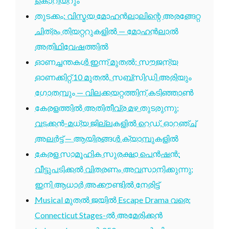
കൊറിയറും
തുടക്കം: വിസ്മയ മോഹൻലാലിന്റെ അരങ്ങേറ്റ
ചിത്രം തിയറ്ററുകളിൽ — മോഹൻലാൽ
അതിഥിവേഷത്തിൽ
ഓണച്ചന്തകൾ ഇന്ന് മുതൽ; സൗജന്യ
ഓണക്കിറ്റ് 10 മുതൽ, സബ്സിഡി അരിയും
ഗോതമ്പും — വിലക്കയറ്റത്തിന് കടിഞ്ഞാൺ
കേരളത്തിൽ അതിതീവ്ര മഴ തുടരുന്നു;
വടക്കൻ-മധ്യ ജില്ലകളിൽ റെഡ്, ഓറഞ്ച്
അലർട്ട് — ആയിരങ്ങൾ ക്യാമ്പുകളിൽ
കേരള സാമൂഹിക സുരക്ഷാ പെൻഷൻ:
വീട്ടുപടിക്കൽ വിതരണം അവസാനിക്കുന്നു;
ഇനി ആധാർ അക്കൗണ്ടിൽ നേരിട്ട്
Musical മുതൽ ജയിൽ Escape Drama വരെ:
Connecticut Stages-ൽ അമേരിക്കൻ