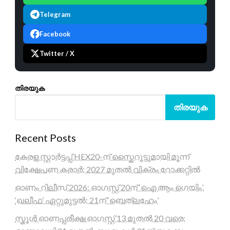
Telegram
Facebook
Twitter / X
തിരയുക
തിരയുക
Recent Posts
കേരള സ്റ്റാർട്ടപ്പ് HEX20-ന് സ്കൈറൂട്ടുമായി മൂന്ന്
വിക്ഷേപണ കരാർ; 2027 മുതൽ വിക്രം റോക്കറ്റിൽ
ഓണം റിലീസ് 2026: ഓഗസ്റ്റ് 20ന് ‘ഐ ആം ഗെയിം’,
‘ഖലീഫ’ ഏറ്റുമുട്ടൽ; 21ന് ‘ബെത്‌ലഹേം’
സ്കൂൾ ഓണപ്പരീക്ഷ ഓഗസ്റ്റ് 13 മുതൽ 20 വരെ;