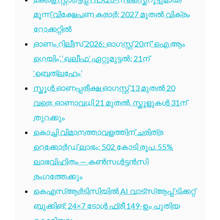
മൂന്ന് വിക്ഷേപണ കരാർ; 2027 മുതൽ വിക്രം
റോക്കറ്റിൽ
ഓണം റിലീസ് 2026: ഓഗസ്റ്റ് 20ന് ‘ഐ ആം
ഗെയിം’, ‘ഖലീഫ’ ഏറ്റുമുട്ടൽ; 21ന്
‘ബെത്‌ലഹേം’
സ്കൂൾ ഓണപ്പരീക്ഷ ഓഗസ്റ്റ് 13 മുതൽ 20
വരെ; ഓണാവധി 21 മുതൽ, സ്കൂളുകൾ 31ന്
തുറക്കും
കൊച്ചി വിമാനത്താവളത്തിന് ചരിത്ര
റെക്കോർഡ് ലാഭം; 502 കോടി രൂപ, 55%
ലാഭവിഹിതം — കൺസൾട്ടൻസി
രംഗത്തേക്കും
കെഎസ്ആർടിസിയിൽ AI വാട്സ്ആപ്പ് ടിക്കറ്റ്
ബുക്കിങ്; 24×7 ടോൾ ഫ്രീ 149-ഉം പുതിയ