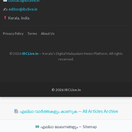
contact@ibclive.in
✍
editor@ibclive.in
Kerala, India
Privacy Policy
Terms
About Us
© 2026
IBCLive.in
— Kerala's Digital Malayalam News Platform. All rights
reserved.
© 2026 IBCLive.in
എല്ലാ വാർത്തകളും കാണുക — All Articles Archive
എല്ലാ ലേഖനങ്ങളും — Sitemap