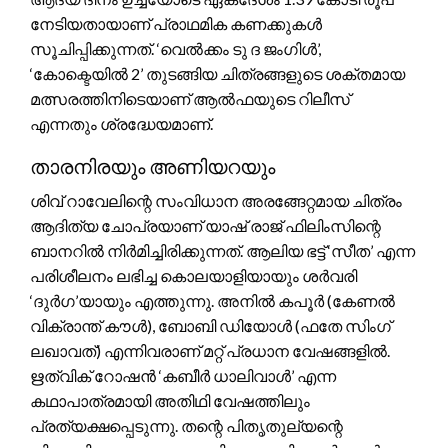
നേടിയതായാണ് പ്രാഥമിക കണക്കുകൾ
സൂചിപ്പിക്കുന്നത്. ‘വെൽക്കം ടു ദ ജംഗിൾ’,
‘കോക്ടെയിൽ 2’ തുടങ്ങിയ ചിത്രങ്ങളുടെ ശക്തമായ
മത്സരത്തിനിടെയാണ് ആൽഫയുടെ റിലീസ്
എന്നതും ശ്രദ്ധേയമാണ്.
താരനിരയും അണിയറയും
ശിവ് റാവേലിന്റെ സംവിധാന അരങ്ങേറ്റമായ ചിത്രം
ആദിത്യ ചോപ്രയാണ് യാഷ് രാജ് ഫിലിംസിന്റെ
ബാനറിൽ നിർമിച്ചിരിക്കുന്നത്. ആലിയ ഭട്ട് ‘സീത’ എന്ന
പരിശീലനം ലഭിച്ച കൊലയാളിയായും ശർവരി
‘ദുർഗ’യായും എത്തുന്നു. അനിൽ കപൂർ (കേണൽ
വിക്രാന്ത് കൗൾ), ബോബി ഡിയോൾ (ഫതേ സിംഗ്
ലഖാവത്) എന്നിവരാണ് മറ്റ് പ്രധാന വേഷങ്ങളിൽ.
ഋത്വിക് റോഷൻ ‘കബീർ ധാലിവാൾ’ എന്ന
കഥാപാത്രമായി അതിഥി വേഷത്തിലും
പ്രത്യക്ഷപ്പെടുന്നു. തന്റെ പിതൃതുല്യന്റെ