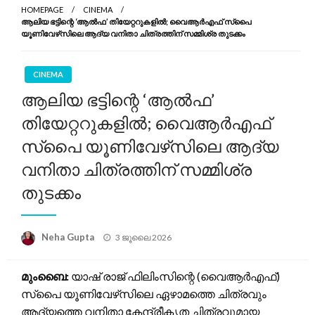
HOMEPAGE
CINEMA
ആലിയ ഭട്ടിന്റെ ‘ആൽഫ’ തിയേറ്ററുകളിൽ; വൈആർഎഫ് സ്‌പൈ
യൂണിവേഴ്‌സിലെ ആദ്യ വനിതാ ചിത്രത്തിന് സമ്മിശ്ര തുടക്കം
CINEMA
ആലിയ ഭട്ടിന്റെ ‘ആൽഫ’
തിയേറ്ററുകളിൽ; വൈആർഎഫ്
സ്‌പൈ യൂണിവേഴ്‌സിലെ ആദ്യ
വനിതാ ചിത്രത്തിന് സമ്മിശ്ര
തുടക്കം
Posted
Neha Gupta
3 ജൂലൈ 2026
on
മുംബൈ:
യാഷ് രാജ് ഫിലിംസിന്റെ (വൈആർഎഫ്)
സ്‌പൈ യൂണിവേഴ്‌സിലെ ഏഴാമത്തെ ചിത്രവും
ആദ്യത്തെ വനിതാ കേന്ദ്രീകൃത ചിത്രവുമായ