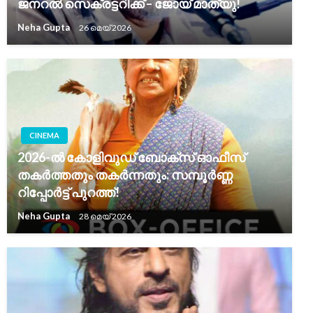
ജനറൽ സെക്രട്ടറിക്ക് – ജോയ് മാത്യു!
Neha Gupta
26 മെയ്‌ 2026
CINEMA
2026-ൽ കോളിവുഡ് ബോക്സ് ഓഫീസ്
തകർത്തതും തകർന്നതും: സമ്പൂർണ്ണ
റിപ്പോർട്ട് പുറത്ത്!
Neha Gupta
28 മെയ്‌ 2026