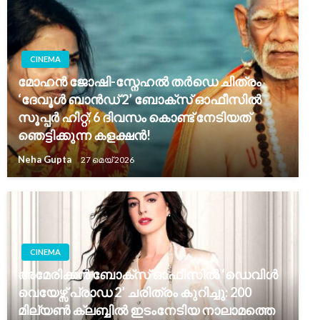
CINEMA
മോഹൻ ജോഷി-സ്നേഹൽ തർഡെ ചിത്രം
‘ദേവൂൾ ബാൻഡ് 2’ ബോക്സ് ഓഫീസിൽ
സൂപ്പർ ഹിറ്റ്; 6 ദിവസം കൊണ്ട് നേടിയത്
ഞെട്ടിക്കുന്ന കളക്ഷൻ!
Neha Gupta
27 മെയ്‌ 2026
CINEMA
അമേരിക്കൻ ബോക്സ് ഓഫീസിൽ ‘ഡെവിൾ
വെയേഴ്സ് പ്രാഡ 2’ ചരിത്രം കുറിച്ചു: 200
മില്യൺ ക്ലബ്ബിൽ ഇടംനേടിയ നാലാമത്തെ