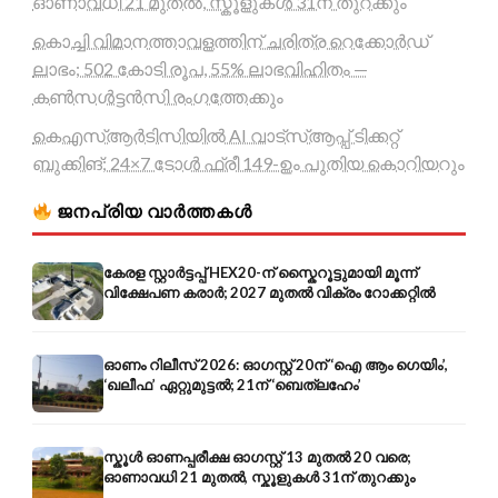
ഓണാവധി 21 മുതൽ, സ്കൂളുകൾ 31ന് തുറക്കും
കൊച്ചി വിമാനത്താവളത്തിന് ചരിത്ര റെക്കോർഡ്
ലാഭം; 502 കോടി രൂപ, 55% ലാഭവിഹിതം —
കൺസൾട്ടൻസി രംഗത്തേക്കും
കെഎസ്ആർടിസിയിൽ AI വാട്സ്ആപ്പ് ടിക്കറ്റ്
ബുക്കിങ്; 24×7 ടോൾ ഫ്രീ 149-ഉം പുതിയ കൊറിയറും
ജനപ്രിയ വാർത്തകൾ
കേരള സ്റ്റാർട്ടപ്പ് HEX20-ന് സ്കൈറൂട്ടുമായി മൂന്ന്
വിക്ഷേപണ കരാർ; 2027 മുതൽ വിക്രം റോക്കറ്റിൽ
ഓണം റിലീസ് 2026: ഓഗസ്റ്റ് 20ന് ‘ഐ ആം ഗെയിം’,
‘ഖലീഫ’ ഏറ്റുമുട്ടൽ; 21ന് ‘ബെത്‌ലഹേം’
സ്കൂൾ ഓണപ്പരീക്ഷ ഓഗസ്റ്റ് 13 മുതൽ 20 വരെ;
ഓണാവധി 21 മുതൽ, സ്കൂളുകൾ 31ന് തുറക്കും