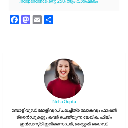
Independence-ന്റെ 250-ആം വാർഷികം
Facebook
Mastodon
Email
Share
Neha Gupta
ബോളിവുഡ്, മോളിവുഡ് ചലച്ചിത്ര ലോകവും ഫാഷൻ
ട്രെൻഡുകളും കവർ ചെയ്യുന്ന ലേഖിക. ഫിലിം
ഇൻഡസ്ട്രി ഇൻസൈഡർ, സ്റ്റൈൽ ഗൈഡ്,