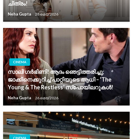
ചിത്രം!
Neha Gupta
28 മെയ്‌ 2026
CINEMA
സാലി ഗർഭിണി! ആദം ഞെട്ടിത്തരിച്ചു;
ജാക്കിനെക്കുറിച്ച് പാറ്റിയുടെ ആധി – ‘The
Young & The Restless’ സ്പോയിലറുകൾ!
Neha Gupta
26 മെയ്‌ 2026
CINEMA