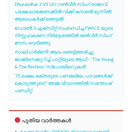
Dhurandhar 2 VS Uri: റൺവീർ സിംഗ് രാജാവ്,
പക്ഷേ ലാഭക്കണക്കിൽ വിക്കി കൗശൽ മുന്നിൽ!
ആരാധകർക്ക് ഞെട്ടൽ!
ഡോൺ 3 എക്സിറ്റ് സംബന്ധിച്ച FWICE യുടെ
നിസ്സഹകരണ നിർദ്ദേശത്തിൽ രൺവീർ സിംഗ്
മൗനം വെടിഞ്ഞു
സാലി ഗർഭിണി! ആദം ഞെട്ടിത്തരിച്ചു;
ജാക്കിനെക്കുറിച്ച് പാറ്റിയുടെ ആധി – ‘The Young
& The Restless’ സ്പോയിലറുകൾ!
’75 ലക്ഷം ഭക്തരുടെ പണമല്ലേ, പാവങ്ങൾക്ക്
കൊടുത്തൂടെ?’ അമ്മ വിവാദത്തിൽ സന്തോഷ്
പണ്ഡിറ്റ്
പുതിയ വാർത്തകൾ
കേരള സ്റ്റാർട്ടപ്പ് HEX20-ന് സ്കൈറൂട്ടുമായി