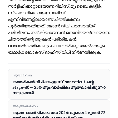
സർട്ടിഫിക്കറ്റോടെയാണ് റിലീസ്. മുംബൈ, കശ്മീർ,
സ്‌പെയിനിലെ വയഡോലിഡ്
എന്നിവിടങ്ങളിലായാണ് ചിത്രീകരണം
പൂർത്തിയാക്കിയത്. ‘ജോൺ വിക്’ പരമ്പരയ്ക്ക്
പരിശീലനം നൽകിയ ജെസൻ നൊവിയെല്ലോയാണ്
ചിത്രത്തിന്റെ ആക്ഷൻ പരിശീലകൻ.
വാരാന്ത്യത്തിലെ കളക്ഷനായിരിക്കും ആൽഫയുടെ
യഥാർഥ ബോക്‌സ് ഓഫീസ് വിധി നിർണയിക്കുക.
‹ മുൻ ലേഖനം
അമേരിക്കൻ വിപ്ലവം ഇന്ന് Connecticut-ന്റെ
Stage-ൽ — 250-ആം വാർഷികം ആഘോഷിക്കുന്ന 6
നാടകങ്ങൾ
അടുത്ത ലേഖനം ›
ആമസോൺ പ്രൈം ഡേ 2026: ജൂലൈ 4 മുതൽ 72
മണിക്കൂർ; സ്‌മാർട്ട്‌ഫോണുകൾക്ക് 40%,