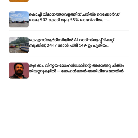
കൊച്ചി വിമാനത്താവളത്തിന് ചരിത്ര റെക്കോർഡ്
ലാഭം; 502 കോടി രൂപ, 55% ലാഭവിഹിതം —
കൺസൾട്ടൻസി രംഗത്തേക്കും
കെഎസ്ആർടിസിയിൽ AI വാട്സ്ആപ്പ് ടിക്കറ്റ്
ബുക്കിങ്; 24×7 ടോൾ ഫ്രീ 149-ഉം പുതിയ
കൊറിയറും
തുടക്കം: വിസ്മയ മോഹൻലാലിന്റെ അരങ്ങേറ്റ ചിത്രം
തിയറ്ററുകളിൽ — മോഹൻലാൽ അതിഥിവേഷത്തിൽ