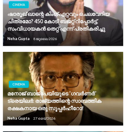
CINEMA
ഷാരൂഖ് ഖാന്റെ കിംഗ് ഏറ്റവും ചെലവേറിയ
ചിത്രമോ? 450 കോടി ബജറ്റ് റിപ്പോർട്ട്,
സംവിധായകൻ തെറ്റ് എന്ന് പ്രതികരിച്ചു
Neha Gupta
8 ജൂലൈ 2026
CINEMA
മനോജ് ബാജ്‌പേയിയുടെ ‘ഗവർണർ’
ട്രെയിലർ: രാജ്യത്തിന്റെ സാമ്പത്തിക
രക്ഷകനായ ഒരു സൂപ്പർഹീറോ!
Neha Gupta
27 മെയ്‌ 2026