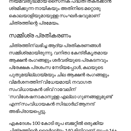
നിയമവിരുദ്ധമായ സൈനിക പദ്ധതി തകർക്കാൻ
ശ്രമിക്കുന്ന നായികയും അതിനിടെ മറ്റൊരു
കൊലയാളിയുമായുള്ള സംഘർഷവുമാണ്
ചിത്രത്തിന്റെ പ്രമേയം.
സമ്മിശ്ര പ്രതികരണം
ചിത്രത്തിന് ലഭിച്ച ആദ്യ പ്രതികരണങ്ങൾ
സമ്മിശ്രമായിരുന്നു. വനിതാ കേന്ദ്രീകൃതമായ
ആക്ഷൻ രംഗങ്ങളും ശർവരിയുടെ പ്രകടനവും
പ്രേക്ഷക പ്രശംസ നേടിയപ്പോൾ, കഥയുടെ
പുതുമയില്ലായ്മയും ചില ആക്ഷൻ രംഗങ്ങളും
വിമർശനത്തിന് വിധേയമായി. നവാഗത
സംവിധായകൻ ശിവ് റാവേലിന്
‘സവിശേഷനാകാനുള്ള എല്ലാ ഗുണങ്ങളുമുണ്ട്’
എന്ന് സംവിധായകൻ സിദ്ധാർഥ് ആനന്ദ്
അഭിപ്രായപ്പെട്ടു.
ഏകദേശം 100 കോടി രൂപ ബജറ്റിൽ ഒരുക്കിയ
ചിത്രത്തിന്റെ ദൈർഘ്യം 140 മിനിറ്റാണ്; യുഎ 16+