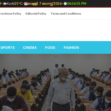
9
•
Kochi
25°C
•
വെള്ളി, 7 ഓഗസ്റ്റ് 2026
•
06:56:36 PM
rections Policy
Editorial Policy
Terms and Conditions
SPORTS
CINEMA
FOOD
FASHION