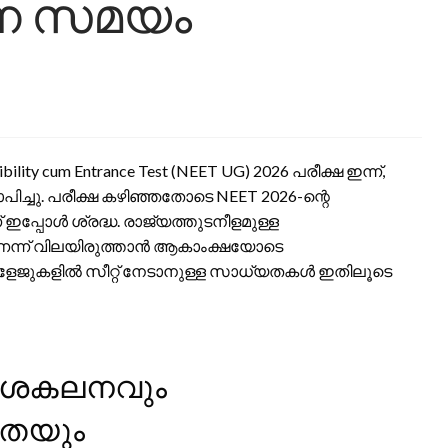
പന സമയം
bility cum Entrance Test (NEET UG) 2026 പരീക്ഷ ഇന്ന്,
ിച്ചു. പരീക്ഷ കഴിഞ്ഞതോടെ NEET 2026-ന്റെ
പ്പോൾ ശ്രദ്ധ. രാജ്യത്തുടനീളമുള്ള
െന്ന് വിലയിരുത്താൻ ആകാംക്ഷയോടെ
 കോളേജുകളിൽ സീറ്റ് നേടാനുള്ള സാധ്യതകൾ ഇതിലൂടെ
 വിശകലനവും
യതയും