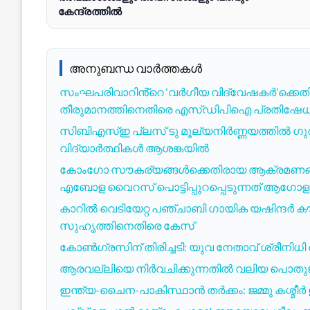
കേന്ദ്രത്തിൽ
അനുബന്ധ വാർത്തകൾ
സംഘപരിവാറിൻ്റെ ‘വർഗീയ വിദ്വേഷകർ’ക്കെതി
തീരുമാനത്തിനെതിരെ എസ്ഡിപിഐ പ്രതിഷേധ
സിബിഎസ്ഇ പ്ലസ് ടു മൂല്യനിർണ്ണയത്തിൽ ഗു
വിദ്യാർത്ഥികൾ ആശങ്കയിൽ
കോംഗോ സൗകര്യങ്ങൾക്കെതിരായ ആക്രമണങ്ങ
എബോള വൈറസ് പൊട്ടിപ്പുറപ്പെടുന്നത് ആഗോള ആ
കാറിൽ വെടിയേറ്റ പഞ്ചാബി ഗായിക യഷിന്ദർ 
സുഹൃത്തിനെതിരെ കേസ്
കോൺഗ്രസിന് തിരിച്ചടി: യുവ നേതാവ് ശ്രീനിധി 
ആരവല്ലിയെ നിർവചിക്കുന്നതിൽ വലിയ പൊതുജന 
ഇന്ത്യ-ചൈന-പാകിസ്ഥാൻ തർക്കം: ജമ്മു കശ്മീർ