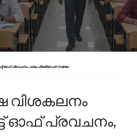
, കട്ട് ഓഫ് പ്രവചനം, ഫലം പ്രഖ്യാപന സമയം
ക്ഷ വിശകലനം
കട്ട് ഓഫ് പ്രവചനം,