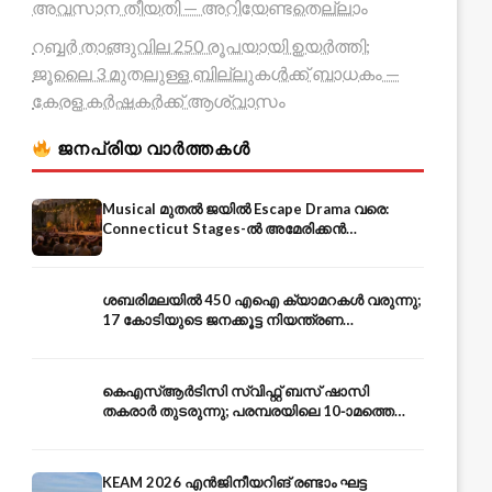
അവസാന തീയതി — അറിയേണ്ടതെല്ലാം
റബ്ബർ താങ്ങുവില 250 രൂപയായി ഉയർത്തി;
ജൂലൈ 3 മുതലുള്ള ബില്ലുകൾക്ക് ബാധകം —
കേരള കർഷകർക്ക് ആശ്വാസം
ജനപ്രിയ വാർത്തകൾ
Musical മുതൽ ജയിൽ Escape Drama വരെ:
Connecticut Stages-ൽ അമേരിക്കൻ
Independence-ന്റെ 250-ആം വാർഷികം
ശബരിമലയിൽ 450 എഐ ക്യാമറകൾ വരുന്നു;
17 കോടിയുടെ ജനക്കൂട്ട നിയന്ത്രണ
സംവിധാനം — എരുമേലി മുതൽ പമ്പ വരെ
കെഎസ്ആർടിസി സ്വിഫ്റ്റ് ബസ് ഷാസി
തകരാർ തുടരുന്നു; പരമ്പരയിലെ 10-ാമത്തെ
ബസും പൊട്ടി — സുരക്ഷാ ആശങ്ക
KEAM 2026 എൻജിനീയറിങ് രണ്ടാം ഘട്ട