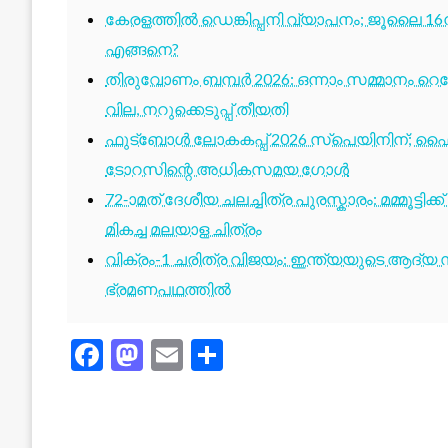
കേരളത്തിൽ ഡെങ്കിപ്പനി വ്യാപനം; ജൂലൈ 16ന
എങ്ങനെ?
തിരുവോണം ബമ്പർ 2026: ഒന്നാം സമ്മാനം റെക്ക
വില, നറുക്കെടുപ്പ് തീയതി
ഫുട്ബോൾ ലോകകപ്പ് 2026 സ്പെയിനിന്; ഫൈ
ടോറസിന്റെ അധികസമയ ഗോൾ
72-ാമത് ദേശീയ ചലച്ചിത്ര പുരസ്കാരം: മമ്മൂട്ടി
മികച്ച മലയാള ചിത്രം
വിക്രം-1 ചരിത്ര വിജയം: ഇന്ത്യയുടെ ആദ്യ സ്
ഭ്രമണപഥത്തിൽ
Facebook
Mastodon
Email
Share