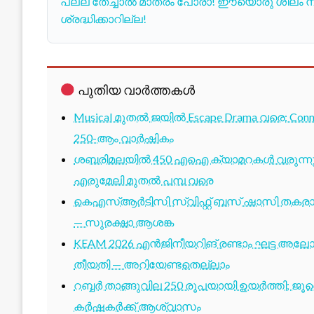
പല്ല് തേച്ചാൽ മാത്രം പോരാ! ഈയൊരു ശീലം നിങ്
ശ്രദ്ധിക്കാറില്ല!
പുതിയ വാർത്തകൾ
Musical മുതൽ ജയിൽ Escape Drama വരെ: Conne
250-ആം വാർഷികം
ശബരിമലയിൽ 450 എഐ ക്യാമറകൾ വരുന്നു; 1
എരുമേലി മുതൽ പമ്പ വരെ
കെഎസ്ആർടിസി സ്വിഫ്റ്റ് ബസ് ഷാസി തകരാർ 
— സുരക്ഷാ ആശങ്ക
KEAM 2026 എൻജിനീയറിങ് രണ്ടാം ഘട്ട അലോട്
തീയതി — അറിയേണ്ടതെല്ലാം
റബ്ബർ താങ്ങുവില 250 രൂപയായി ഉയർത്തി; ജ
കർഷകർക്ക് ആശ്വാസം