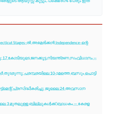
ങളുടെ ആയുസ്സ് കൂട്ടും, പക്ഷെ 80% പേരും ഇത്
cticut Stages-ൽ അമേരിക്കൻ Independence-ന്റെ
7 കോടിയുടെ ജനക്കൂട്ട നിയന്ത്രണ സംവിധാനം —
തുടരുന്നു; പരമ്പരയിലെ 10-ാമത്തെ ബസും പൊട്ടി
ട്മെന്റ് പ്രസിദ്ധീകരിച്ചു; ജൂലൈ 24 അവസാന
ൂലൈ 3 മുതലുള്ള ബില്ലുകൾക്ക് ബാധകം — കേരള