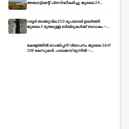
അലോട്ട്മെന്റ് പ്രസിദ്ധീകരിച്ചു; ജൂലൈ 24
അവസാന തീയതി — അറിയേണ്ടതെല്ലാം
റബ്ബർ താങ്ങുവില 250 രൂപയായി ഉയർത്തി;
ജൂലൈ 3 മുതലുള്ള ബില്ലുകൾക്ക് ബാധകം —
കേരള കർഷകർക്ക് ആശ്വാസം
കേരളത്തിൽ ഡെങ്കിപ്പനി വ്യാപനം; ജൂലൈ 16ന്
108 കേസുകൾ, പാലക്കാട് മുന്നിൽ —
പ്രതിരോധം എങ്ങനെ?