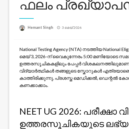
ഫലം പ്രഖ്യാ
Posted
Hemant Singh
3 മെയ്‌ 2026
on
National Testing Agency (NTA) നടത്തിയ National Eligi
മെയ് 3, 2026-ന് വൈകുന്നേരം 5:00 മണിയോടെ സമാപ
ഉത്തരസൂചികകളിലും പേപ്പർ വിശകലനത്തിലുമാണ് ഇ
വിദ്യാർത്ഥികൾ തങ്ങളുടെ സ്കോറുകൾ എത്രയാണ
കാത്തിരിക്കുന്നു. പ്രശസ്ത മെഡിക്കൽ, ഡെന്റൽ
കണക്കാക്കാം.
NEET UG 2026: പരീക്ഷാ
ഉത്തരസൂചികയുടെ ലഭ്