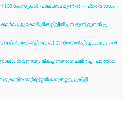
് 108 കേസുകൾ, പാലക്കാട് മുന്നിൽ — പ്രതിരോധം
ോർഡ് 30 കോടി; ടിക്കറ്റ് വിൽപന ഇന്ന് മുതൽ —
നലിൽ അർജന്റീനയെ 1-0ന് തോൽപ്പിച്ചു — ഫെറാൻ
ക്ക് നാലാം തവണയും മികച്ച നടൻ; ഫെമിനിച്ചി ഫാത്തിമ
വകാര്യ ഓർബിറ്റൽ റോക്കറ്റ് 450 കി.മീ