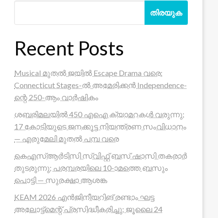
തിരയുക
Recent Posts
Musical മുതൽ ജയിൽ Escape Drama വരെ:
Connecticut Stages-ൽ അമേരിക്കൻ Independence-
ന്റെ 250-ആം വാർഷികം
ശബരിമലയിൽ 450 എഐ ക്യാമറകൾ വരുന്നു;
17 കോടിയുടെ ജനക്കൂട്ട നിയന്ത്രണ സംവിധാനം
— എരുമേലി മുതൽ പമ്പ വരെ
കെഎസ്ആർടിസി സ്വിഫ്റ്റ് ബസ് ഷാസി തകരാർ
തുടരുന്നു; പരമ്പരയിലെ 10-ാമത്തെ ബസും
പൊട്ടി — സുരക്ഷാ ആശങ്ക
KEAM 2026 എൻജിനീയറിങ് രണ്ടാം ഘട്ട
അലോട്ട്മെന്റ് പ്രസിദ്ധീകരിച്ചു; ജൂലൈ 24