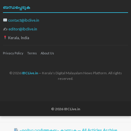
ബന്ധപ്പെടുക
contact@ibclive.in
✍
editor@ibclive.in
Kerala, India
Privacy Policy
Terms
About Us
© 2026
IBCLive.in
— Kerala's Digital Malayalam News Platform. All rights
reserved.
© 2026 IBCLive.in
എല്ലാ വാർത്തകളും കാണുക — All Articles Archive