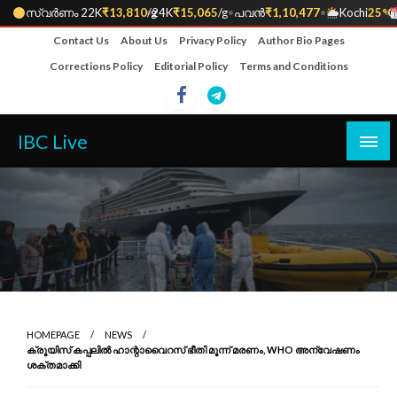
സ്വർണം 22K
₹13,810
•
/g
24K
₹15,065
/g
•
പവൻ
₹1,10,477
•
Kochi
25°C
•
Skip
Contact Us
About Us
Privacy Policy
Author Bio Pages
to
Corrections Policy
Editorial Policy
Terms and Conditions
content
IBC Live
HOMEPAGE
NEWS
ക്രൂയിസ് കപ്പലിൽ ഹാന്റാവൈറസ് ഭീതി മൂന്ന് മരണം, WHO അന്വേഷണം
ശക്തമാക്കി