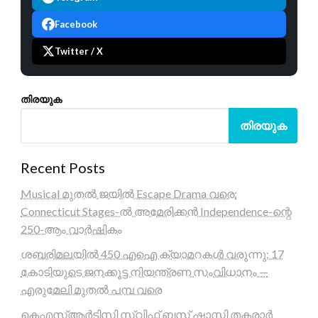
Facebook
Twitter / X
തിരയുക
തിരയുക
Recent Posts
Musical മുതൽ ജയിൽ Escape Drama വരെ:
Connecticut Stages-ൽ അമേരിക്കൻ Independence-ന്റെ
250-ആം വാർഷികം
ശബരിമലയിൽ 450 എഐ ക്യാമറകൾ വരുന്നു; 17
കോടിയുടെ ജനക്കൂട്ട നിയന്ത്രണ സംവിധാനം —
എരുമേലി മുതൽ പമ്പ വരെ
കെഎസ്ആർടിസി സ്വിഫ്റ്റ് ബസ് ഷാസി തകരാർ