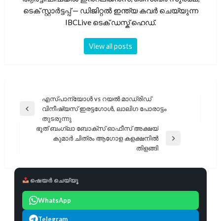
ടെക് സ്റ്റാർട്ടപ്പ് — ഡിജിറ്റൽ ഇന്ത്യ കവർ ചെയ്യുന്ന
IBCLive ടെക് ഡസ്ക് ഹെഡ്.
View all posts
പോസ്റ്റുകളിലൂടെ
എസ്പാന്യോൾ vs റയൽ മാഡ്രിഡ്
വിനീഷ്യസ് ഇരട്ടഗോൾ, ലാലിഗ പോരാട്ടം
Previous
തുടരുന്നു
Post
ഭൂത് ബംഗ്ലാ ബോക്സ് ഓഫീസ് അക്ഷയ്
കുമാർ ചിത്രം ആഗോള കളക്ഷനിൽ
Next
തിളങ്ങി
Post
ഷെയർ ചെയ്യൂ
WhatsApp
Telegram