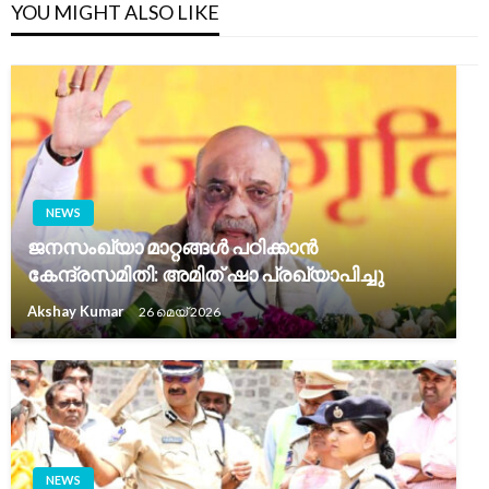
YOU MIGHT ALSO LIKE
NEWS
ജനസംഖ്യാ മാറ്റങ്ങൾ പഠിക്കാൻ
കേന്ദ്രസമിതി: അമിത് ഷാ പ്രഖ്യാപിച്ചു
Akshay Kumar
26 മെയ്‌ 2026
NEWS