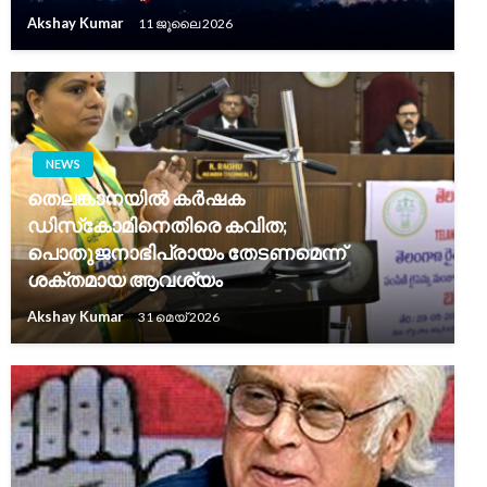
Akshay Kumar
11 ജൂലൈ 2026
NEWS
തെലങ്കാനയിൽ കർഷക
ഡിസ്‌കോമിനെതിരെ കവിത;
പൊതുജനാഭിപ്രായം തേടണമെന്ന്
ശക്തമായ ആവശ്യം
Akshay Kumar
31 മെയ്‌ 2026