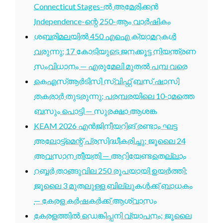
Connecticut Stages-ൽ അമേരിക്കൻ
Independence-ന്റെ 250-ആം വാർഷികം
ശബരിമലയിൽ 450 എഐ ക്യാമറകൾ
വരുന്നു; 17 കോടിയുടെ ജനക്കൂട്ട നിയന്ത്രണ
സംവിധാനം — എരുമേലി മുതൽ പമ്പ വരെ
കെഎസ്ആർടിസി സ്വിഫ്റ്റ് ബസ് ഷാസി
തകരാർ തുടരുന്നു; പരമ്പരയിലെ 10-ാമത്തെ
ബസും പൊട്ടി — സുരക്ഷാ ആശങ്ക
KEAM 2026 എൻജിനീയറിങ് രണ്ടാം ഘട്ട
അലോട്ട്മെന്റ് പ്രസിദ്ധീകരിച്ചു; ജൂലൈ 24
അവസാന തീയതി — അറിയേണ്ടതെല്ലാം
റബ്ബർ താങ്ങുവില 250 രൂപയായി ഉയർത്തി;
ജൂലൈ 3 മുതലുള്ള ബില്ലുകൾക്ക് ബാധകം
— കേരള കർഷകർക്ക് ആശ്വാസം
കേരളത്തിൽ ഡെങ്കിപ്പനി വ്യാപനം; ജൂലൈ