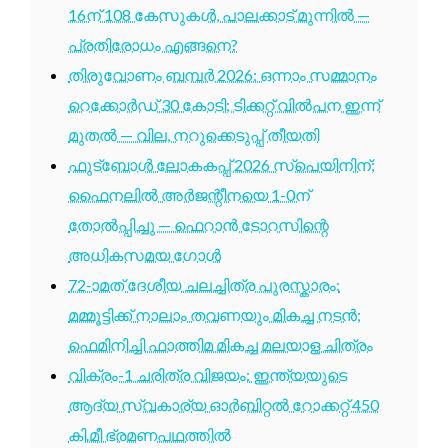
16ന് 108 കേസുകൾ, പാലക്കാട് മുന്നിൽ —
പ്രതിരോധം എങ്ങനെ?
തിരുവോണം ബമ്പർ 2026: ഒന്നാം സമ്മാനം
റെക്കോർഡ് 30 കോടി; ടിക്കറ്റ് വിൽപന ഇന്ന്
മുതൽ — വില, നറുക്കെടുപ്പ് തീയതി
ഫുട്ബോൾ ലോകകപ്പ് 2026 സ്പെയിനിന്;
ഫൈനലിൽ അർജന്റീനയെ 1-0ന്
തോൽപ്പിച്ചു — ഫെറാൻ ടോറസിന്റെ
അധികസമയ ഗോൾ
72-ാമത് ദേശീയ ചലച്ചിത്ര പുരസ്കാരം:
മമ്മൂട്ടിക്ക് നാലാം തവണയും മികച്ച നടൻ;
ഫെമിനിച്ചി ഫാത്തിമ മികച്ച മലയാള ചിത്രം
വിക്രം-1 ചരിത്ര വിജയം: ഇന്ത്യയുടെ
ആദ്യ സ്വകാര്യ ഓർബിറ്റൽ റോക്കറ്റ് 450
കി.മീ ഭ്രമണപഥത്തിൽ