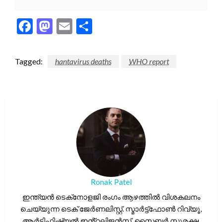
Facebook
Mastodon
Email
Share
Tagged:
hantavirus deaths
WHO report
Ronak Patel
ഇന്ത്യൻ ടെക്‌നോളജി രംഗം ആഴത്തിൽ വിശകലനം
ചെയ്യുന്ന ടെക് ജേർണലിസ്റ്റ്. സ്മാർട്ട്ഫോൺ റിവ്യൂ,
ആർട്ടിഫിഷ്യൽ ഇൻ്റലിജൻസ്, സൈബർ സുരക്ഷ,