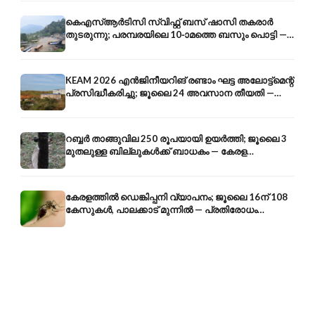
കെഎസ്ആർടിസി സ്വിഫ്റ്റ് ബസ് ഷാസി തകരാർ
തുടരുന്നു; പരമ്പരയിലെ 10-ാമത്തെ ബസും പൊട്ടി —
സുരക്ഷാ ആശങ്ക
KEAM 2026 എൻജിനീയറിങ് രണ്ടാം ഘട്ട അലോട്ട്മെന്റ്
പ്രസിദ്ധീകരിച്ചു; ജൂലൈ 24 അവസാന തീയതി —
അറിയേണ്ടതെല്ലാം
റബ്ബർ താങ്ങുവില 250 രൂപയായി ഉയർത്തി; ജൂലൈ 3
മുതലുള്ള ബില്ലുകൾക്ക് ബാധകം — കേരള
കർഷകർക്ക് ആശ്വാസം
കേരളത്തിൽ ഡെങ്കിപ്പനി വ്യാപനം; ജൂലൈ 16ന് 108
കേസുകൾ, പാലക്കാട് മുന്നിൽ — പ്രതിരോധം
എങ്ങനെ?