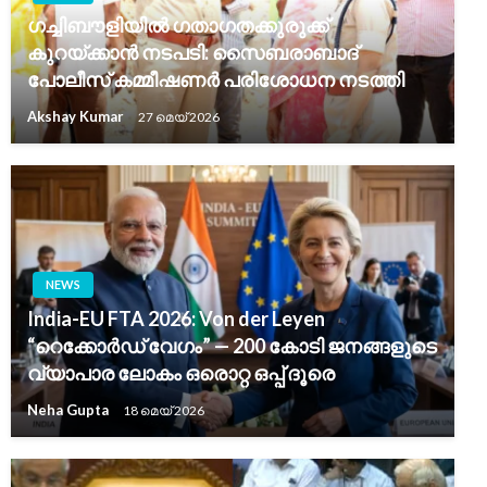
ഗച്ചിബൗളിയിൽ ഗതാഗതക്കുരുക്ക്
കുറയ്ക്കാൻ നടപടി: സൈബരാബാദ്
പോലീസ് കമ്മീഷണർ പരിശോധന നടത്തി
Akshay Kumar
27 മെയ്‌ 2026
NEWS
India-EU FTA 2026: Von der Leyen
“റെക്കോർഡ് വേഗം” — 200 കോടി ജനങ്ങളുടെ
വ്യാപാര ലോകം ഒരൊറ്റ ഒപ്പ് ദൂരെ
Neha Gupta
18 മെയ്‌ 2026