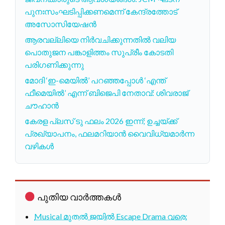
പുനഃസംഘടിപ്പിക്കണമെന്ന് കേന്ദ്രത്തോട്
അസോസിയേഷൻ
ആരവല്ലിയെ നിർവചിക്കുന്നതിൽ വലിയ
പൊതുജന പങ്കാളിത്തം സുപ്രീം കോടതി
പരിഗണിക്കുന്നു
മോദി ‘ഇ-മെയിൽ’ പറഞ്ഞപ്പോൾ ‘എന്ത്
ഫീമെയിൽ’ എന്ന് ബിജെപി നേതാവ്: ശിവരാജ്
ചൗഹാൻ
കേരള പ്ലസ് ടു ഫലം 2026 ഇന്ന്; ഉച്ചയ്ക്ക്
പ്രഖ്യാപനം, ഫലമറിയാൻ വൈവിധ്യമാർന്ന
വഴികൾ
പുതിയ വാർത്തകൾ
Musical മുതൽ ജയിൽ Escape Drama വരെ: