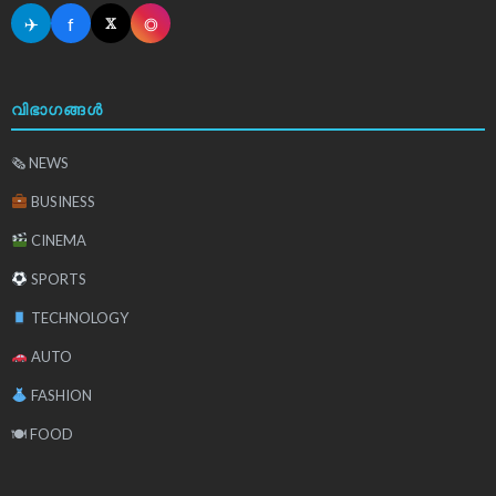
✈
f
◎
𝕏
വിഭാഗങ്ങൾ
🗞 NEWS
BUSINESS
CINEMA
SPORTS
TECHNOLOGY
AUTO
FASHION
🍽 FOOD