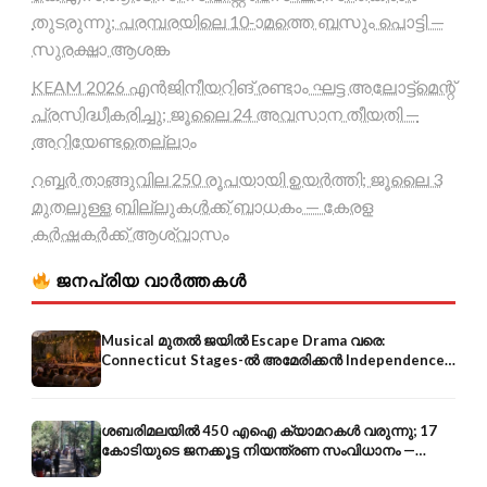
തുടരുന്നു; പരമ്പരയിലെ 10-ാമത്തെ ബസും പൊട്ടി —
സുരക്ഷാ ആശങ്ക
KEAM 2026 എൻജിനീയറിങ് രണ്ടാം ഘട്ട അലോട്ട്മെന്റ്
പ്രസിദ്ധീകരിച്ചു; ജൂലൈ 24 അവസാന തീയതി —
അറിയേണ്ടതെല്ലാം
റബ്ബർ താങ്ങുവില 250 രൂപയായി ഉയർത്തി; ജൂലൈ 3
മുതലുള്ള ബില്ലുകൾക്ക് ബാധകം — കേരള
കർഷകർക്ക് ആശ്വാസം
ജനപ്രിയ വാർത്തകൾ
Musical മുതൽ ജയിൽ Escape Drama വരെ:
Connecticut Stages-ൽ അമേരിക്കൻ Independence-
ന്റെ 250-ആം വാർഷികം
ശബരിമലയിൽ 450 എഐ ക്യാമറകൾ വരുന്നു; 17
കോടിയുടെ ജനക്കൂട്ട നിയന്ത്രണ സംവിധാനം —
എരുമേലി മുതൽ പമ്പ വരെ