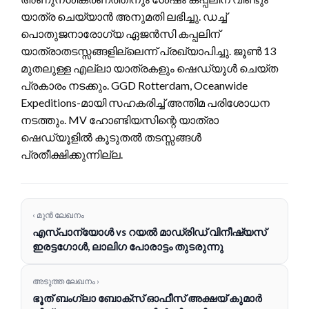
യാത്ര ചെയ്യാൻ അനുമതി ലഭിച്ചു. ഡച്ച്
പൊതുജനാരോഗ്യ ഏജൻസി കപ്പലിന്
യാത്രാതടസ്സങ്ങളില്ലെന്ന് പ്രഖ്യാപിച്ചു. ജൂൺ 13
മുതലുള്ള എല്ലാ യാത്രകളും ഷെഡ്യൂൾ ചെയ്ത
പ്രകാരം നടക്കും. GGD Rotterdam, Oceanwide
Expeditions-മായി സഹകരിച്ച് അന്തിമ പരിശോധന
നടത്തും. MV ഹോണ്ടിയസിന്റെ യാത്രാ
ഷെഡ്യൂളിൽ കൂടുതൽ തടസ്സങ്ങൾ
പ്രതീക്ഷിക്കുന്നില്ല.
‹ മുൻ ലേഖനം
എസ്പാന്യോൾ vs റയൽ മാഡ്രിഡ് വിനീഷ്യസ്
ഇരട്ടഗോൾ, ലാലിഗ പോരാട്ടം തുടരുന്നു
അടുത്ത ലേഖനം ›
ഭൂത് ബംഗ്ലാ ബോക്സ് ഓഫീസ് അക്ഷയ് കുമാർ