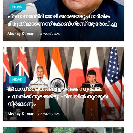
NEWS
പ്രധാനമന്ത്രി മോദി അങ്ങേയറ്റം ധാർമിക
ഭീരുത്വമാണെന്ന് കോൺഗ്രസ് ആരോപിച്ചു
Akshay Kumar
30 മെയ്‌ 2026
NEWS
ക്വാഡ് രാജ്യങ്ങൾ ഊർജ്ജ സുരക്ഷാ
പദ്ധതിക്ക് തുടക്കമിട്ടു; ഫിജിയിൽ തുറമുഖ
നിർമ്മാണം
Akshay Kumar
27 മെയ്‌ 2026