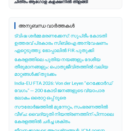
ചിത്രം ആഗോള കളക്ഷനിൽ തിളങ്ങി
അനുബന്ധ വാർത്തകൾ
ട്വിഷ ശർമ്മ മരണക്കേസ്: സുപ്രീം കോടതി
ഉത്തരവ് പ്രകാരം സിബിഐ അന്വേഷണം
ഏറ്റെടുത്തു; ഭോപ്പാലിൽ FIR പുതുക്കി
കേരളത്തിലെ പുതിയ നയങ്ങളും ദേശീയ
തീരുമാനങ്ങളും: പൊതുജീവിതത്തിൽ വലിയ
മാറ്റങ്ങൾക്ക് തുടക്കം
India-EU FTA 2026: Von der Leyen “റെക്കോർഡ്
വേഗം” — 200 കോടി ജനങ്ങളുടെ വ്യാപാര
ലോകം ഒരൊറ്റ ഒപ്പ് ദൂരെ
സൗരോർജത്തിൽ മുന്നേറ്റം, സംഭരണത്തിൽ
വീഴ്ച: വൈദ്യുതി നിയന്ത്രണത്തിന് പിന്നാലെ
കേരളത്തിൽ ചർച്ച ശക്തം
ജീവനക്കാരുടെ ആവശ്യങ്ങൾ: JCM ഘടന