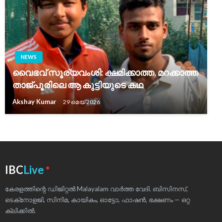
NEWS
വൈഭവ് സൂര്യവംശി: ക്ഷമിക്കാത്ത, മറക്കാത്ത
താജ്പൂരിലെ ആ കുട്ടിയുടെ കഥ
Akshay Kumar
29 മെയ്‌ 2026
●
IBC
Live
കേരളത്തിന്റെ ഡിജിറ്റൽ Malayalam വാർത്ത വേദി. ബിസിനസ്,
ടെക്‌നോളജി, സിനിമ, കായികം, ഓട്ടോ, ഫാഷൻ, ഭക്ഷണം — ഒറ്റ
ക്ലിക്കിൽ.