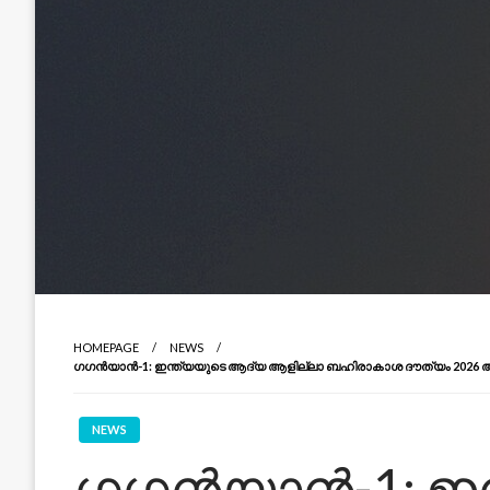
HOMEPAGE
NEWS
ഗഗൻയാൻ-1: ഇന്ത്യയുടെ ആദ്യ ആളില്ലാ ബഹിരാകാശ ദൗത്യം 2026 അ
NEWS
ഗഗൻയാൻ-1: ഇന