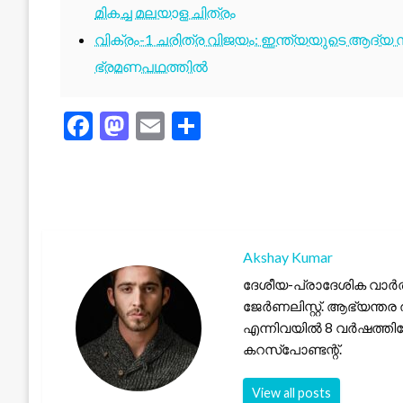
മികച്ച മലയാള ചിത്രം
വിക്രം-1 ചരിത്ര വിജയം: ഇന്ത്യയുടെ ആദ്യ സ്
ഭ്രമണപഥത്തിൽ
Facebook
Mastodon
Email
Share
Akshay Kumar
ദേശീയ-പ്രാദേശിക വാർത
ജേർണലിസ്റ്റ്. ആഭ്യന്തര 
എന്നിവയിൽ 8 വർഷത്തില
കറസ്പോണ്ടന്റ്.
View all posts