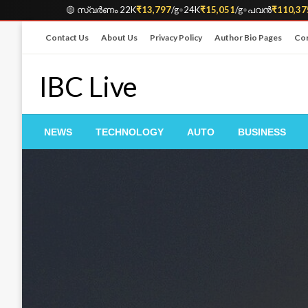
🟡 സ്വർണം 22K
₹13,797
/g
•
24K
₹15,051
/g
•
പവൻ
₹110,37
Skip
Contact Us
About Us
Privacy Policy
Author Bio Pages
Cor
to
content
IBC Live
NEWS
TECHNOLOGY
AUTO
BUSINESS