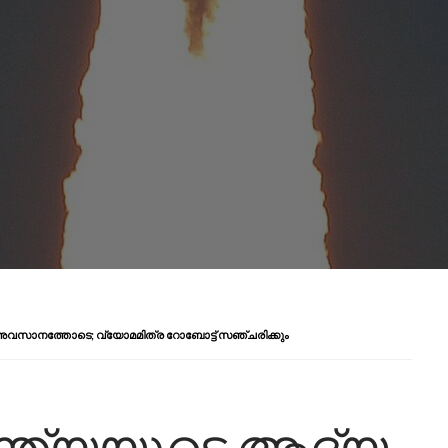
വസാനത്തോടെ; വ്യോമമിത്ര റോബോട്ട് സഞ്ചരിക്കും
്ത്യയുടെ ആദ്യ