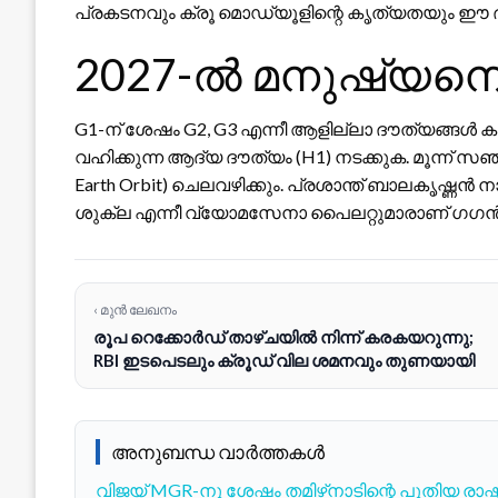
പ്രകടനവും ക്രൂ മൊഡ്യൂളിന്റെ കൃത്യതയും ഈ ദൗ
2027-ൽ മനുഷ്യനെ 
G1-ന് ശേഷം G2, G3 എന്നീ ആളില്ലാ ദൗത്യങ്ങൾ 
വഹിക്കുന്ന ആദ്യ ദൗത്യം (H1) നടക്കുക. മൂന്ന് സ
Earth Orbit) ചെലവഴിക്കും. പ്രശാന്ത് ബാലകൃഷ്ണൻ
ശുക്ല എന്നീ വ്യോമസേനാ പൈലറ്റുമാരാണ് ഗഗൻയാൻ 
‹ മുൻ ലേഖനം
രൂപ റെക്കോർഡ് താഴ്ചയിൽ നിന്ന് കരകയറുന്നു;
RBI ഇടപെടലും ക്രൂഡ് വില ശമനവും തുണയായി
അനുബന്ധ വാർത്തകൾ
വിജയ് MGR-നു ശേഷം തമിഴ്‌നാടിന്റെ പുതിയ രാഷ്ട്