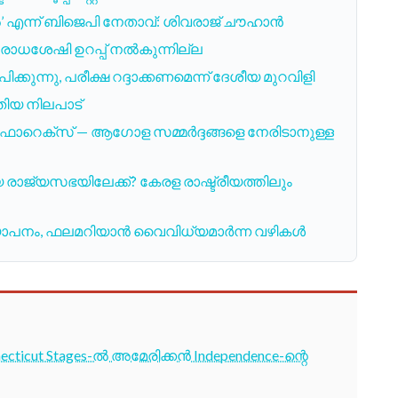
’ എന്ന് ബിജെപി നേതാവ്: ശിവരാജ് ചൗഹാൻ
തിരോധശേഷി ഉറപ്പ് നൽകുന്നില്ല
ുന്നു, പരീക്ഷ റദ്ദാക്കണമെന്ന് ദേശീയ മുറവിളി
ിയ നിലപാട്
ം, ഫോറെക്സ് — ആഗോള സമ്മര്‍ദ്ദങ്ങളെ നേരിടാനുള്ള
ാജ്യസഭയിലേക്ക്? കേരള രാഷ്ട്രീയത്തിലും
പ്രഖ്യാപനം, ഫലമറിയാൻ വൈവിധ്യമാർന്ന വഴികൾ
cticut Stages-ൽ അമേരിക്കൻ Independence-ന്റെ