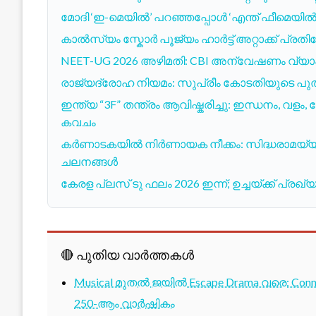
മോദി ‘ഇ-മെയിൽ’ പറഞ്ഞപ്പോൾ ‘എന്ത് ഫീമെയിൽ
കാൽസ്യം സ്കോർ പൂജ്യം ഹാർട്ട് അറ്റാക്ക് പ്ര
NEET-UG 2026 അഴിമതി: CBI അന്വേഷണം വ്യാപിക്ക
രാജ്യദ്രോഹ നിയമം: സുപ്രീം കോടതിയുടെ പുത
ഇന്ത്യ “3F” തന്ത്രം ആവിഷ്കരിച്ചു: ഇന്ധനം, വള
കവചം
കർണാടകയിൽ നിർണായക നീക്കം: സിദ്ധരാമയ്യ ര
ചലനങ്ങൾ
കേരള പ്ലസ് ടു ഫലം 2026 ഇന്ന്; ഉച്ചയ്ക്ക് 
🔴 പുതിയ വാർത്തകൾ
Musical മുതൽ ജയിൽ Escape Drama വരെ: Conne
250-ആം വാർഷികം