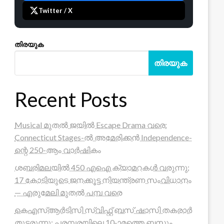
Twitter / X
തിരയുക
തിരയുക
Recent Posts
Musical മുതൽ ജയിൽ Escape Drama വരെ:
Connecticut Stages-ൽ അമേരിക്കൻ Independence-
ന്റെ 250-ആം വാർഷികം
ശബരിമലയിൽ 450 എഐ ക്യാമറകൾ വരുന്നു;
17 കോടിയുടെ ജനക്കൂട്ട നിയന്ത്രണ സംവിധാനം
— എരുമേലി മുതൽ പമ്പ വരെ
കെഎസ്ആർടിസി സ്വിഫ്റ്റ് ബസ് ഷാസി തകരാർ
തുടരുന്നു; പരമ്പരയിലെ 10-ാമത്തെ ബസും