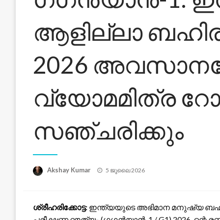
ആളില്ലാ ബഹിര
2026 അവസാനത
വ്യോമമിത്ര റോ
സഞ്ചരിക്കും
Posted
Akshay Kumar
5 ജൂലൈ 2026
on
ശ്രീഹരിക്കോട്ട:
ഇന്ത്യയുടെ അഭിമാന മനുഷ്യ ബഹ
പരീക്ഷണ ദൗത്യം (ഗഗൻയാൻ-1 / G1) 2026-ന്റെ