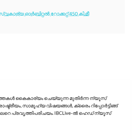
വകാര്യ ഓർബിറ്റൽ റോക്കറ്റ് 450 കി.മീ
്തകൾ കൈകാര്യം ചെയ്യുന്ന മുതിർന്ന ന്യൂസ്
രാഷ്ട്രീയം, സാമൂഹ്യ വിഷയങ്ങൾ, ക്രൈം റിപ്പോർട്ടിങ്ങ്
േറെ പ്രവൃത്തിപരിചയം. IBCLive-ൽ ഹെഡ് ന്യൂസ്