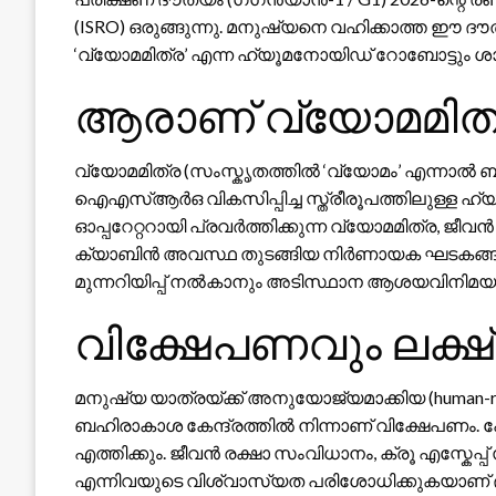
(ISRO) ഒരുങ്ങുന്നു. മനുഷ്യനെ വഹിക്കാത്ത ഈ
‘വ്യോമമിത്ര’ എന്ന ഹ്യൂമനോയിഡ് റോബോട്ടും ശ
ആരാണ് വ്യോമമിത്
വ്യോമമിത്ര (സംസ്കൃതത്തിൽ ‘വ്യോമം’ എന്നാൽ ബ
ഐഎസ്ആർഒ വികസിപ്പിച്ച സ്ത്രീരൂപത്തിലുള്ള ഹ
ഓപ്പറേറ്ററായി പ്രവർത്തിക്കുന്ന വ്യോമമിത്ര, ജീ
ക്യാബിൻ അവസ്ഥ തുടങ്ങിയ നിർണായക ഘടകങ്ങൾ 
മുന്നറിയിപ്പ് നൽകാനും അടിസ്ഥാന ആശയവിനിമയം
വിക്ഷേപണവും ലക്ഷ്
മനുഷ്യ യാത്രയ്ക്ക് അനുയോജ്യമാക്കിയ (human-ra
ബഹിരാകാശ കേന്ദ്രത്തിൽ നിന്നാണ് വിക്ഷേപണം. പ
എത്തിക്കും. ജീവൻ രക്ഷാ സംവിധാനം, ക്രൂ എസ്കേപ്പ്
എന്നിവയുടെ വിശ്വാസ്യത പരിശോധിക്കുകയാണ് ദൗത്