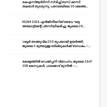
കെഎസ്ആർടിസി സ്വിഫ്റ്റ് ബസ് ഷാസി
തകരാർ തുടരുന്നു; പരമ്പരയിലെ 10-ാമത്തെ
ബസും പൊട്ടി — സുരക്ഷാ ആശങ്ക
KEAM 2026 എൻജിനീയറിങ് രണ്ടാം ഘട്ട
അലോട്ട്മെന്റ് പ്രസിദ്ധീകരിച്ചു; ജൂലൈ 24
അവസാന തീയതി — അറിയേണ്ടതെല്ലാം
റബ്ബർ താങ്ങുവില 250 രൂപയായി ഉയർത്തി;
ജൂലൈ 3 മുതലുള്ള ബില്ലുകൾക്ക് ബാധകം —
കേരള കർഷകർക്ക് ആശ്വാസം
കേരളത്തിൽ ഡെങ്കിപ്പനി വ്യാപനം; ജൂലൈ 16ന്
108 കേസുകൾ, പാലക്കാട് മുന്നിൽ —
പ്രതിരോധം എങ്ങനെ?