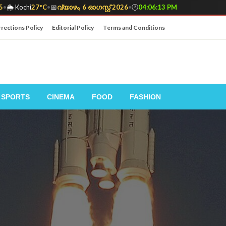
5
•
🌦️ Kochi
27°C
•
📅
വ്യാഴം, 6 ഓഗസ്റ്റ് 2026
•
🕐
04:06:14 PM
rections Policy
Editorial Policy
Terms and Conditions
SPORTS
CINEMA
FOOD
FASHION