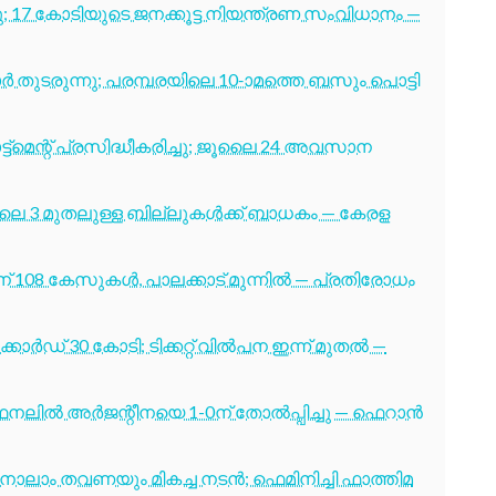
7 കോടിയുടെ ജനക്കൂട്ട നിയന്ത്രണ സംവിധാനം —
തുടരുന്നു; പരമ്പരയിലെ 10-ാമത്തെ ബസും പൊട്ടി
ട്മെന്റ് പ്രസിദ്ധീകരിച്ചു; ജൂലൈ 24 അവസാന
ൂലൈ 3 മുതലുള്ള ബില്ലുകൾക്ക് ബാധകം — കേരള
് 108 കേസുകൾ, പാലക്കാട് മുന്നിൽ — പ്രതിരോധം
ോർഡ് 30 കോടി; ടിക്കറ്റ് വിൽപന ഇന്ന് മുതൽ —
നലിൽ അർജന്റീനയെ 1-0ന് തോൽപ്പിച്ചു — ഫെറാൻ
ക്ക് നാലാം തവണയും മികച്ച നടൻ; ഫെമിനിച്ചി ഫാത്തിമ