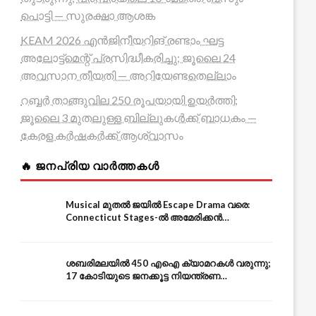
പൊട്ടി — സുരക്ഷാ ആശങ്ക
KEAM 2026 എൻജിനീയറിങ് രണ്ടാം ഘട്ട
അലോട്ട്മെന്റ് പ്രസിദ്ധീകരിച്ചു; ജൂലൈ 24
അവസാന തീയതി — അറിയേണ്ടതെല്ലാം
റബ്ബർ താങ്ങുവില 250 രൂപയായി ഉയർത്തി;
ജൂലൈ 3 മുതലുള്ള ബില്ലുകൾക്ക് ബാധകം —
കേരള കർഷകർക്ക് ആശ്വാസം
🔥 ജനപ്രിയ വാർത്തകൾ
Musical മുതൽ ജയിൽ Escape Drama വരെ:
Connecticut Stages-ൽ അമേരിക്കൻ
Independence-ന്റെ 250-ആം വാർഷികം
ശബരിമലയിൽ 450 എഐ ക്യാമറകൾ വരുന്നു;
17 കോടിയുടെ ജനക്കൂട്ട നിയന്ത്രണ
സംവിധാനം — എരുമേലി മുതൽ പമ്പ വരെ