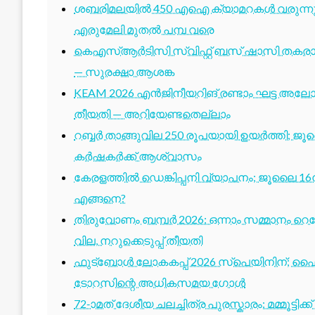
ശബരിമലയിൽ 450 എഐ ക്യാമറകൾ വരുന്നു; 1
എരുമേലി മുതൽ പമ്പ വരെ
കെഎസ്ആർടിസി സ്വിഫ്റ്റ് ബസ് ഷാസി തകരാർ 
— സുരക്ഷാ ആശങ്ക
KEAM 2026 എൻജിനീയറിങ് രണ്ടാം ഘട്ട അലോട്
തീയതി — അറിയേണ്ടതെല്ലാം
റബ്ബർ താങ്ങുവില 250 രൂപയായി ഉയർത്തി; ജ
കർഷകർക്ക് ആശ്വാസം
കേരളത്തിൽ ഡെങ്കിപ്പനി വ്യാപനം; ജൂലൈ 16ന
എങ്ങനെ?
തിരുവോണം ബമ്പർ 2026: ഒന്നാം സമ്മാനം റെക്ക
വില, നറുക്കെടുപ്പ് തീയതി
ഫുട്ബോൾ ലോകകപ്പ് 2026 സ്പെയിനിന്; ഫൈ
ടോറസിന്റെ അധികസമയ ഗോൾ
72-ാമത് ദേശീയ ചലച്ചിത്ര പുരസ്കാരം: മമ്മൂട്ടി