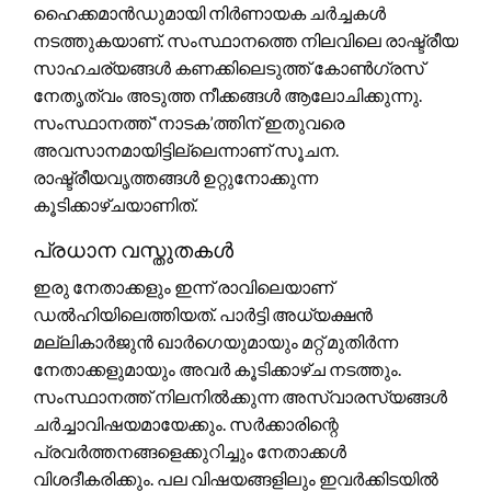
ഹൈക്കമാൻഡുമായി നിർണായക ചർച്ചകൾ
നടത്തുകയാണ്. സംസ്ഥാനത്തെ നിലവിലെ രാഷ്ട്രീയ
സാഹചര്യങ്ങൾ കണക്കിലെടുത്ത് കോൺഗ്രസ്
നേതൃത്വം അടുത്ത നീക്കങ്ങൾ ആലോചിക്കുന്നു.
സംസ്ഥാനത്ത് ‘നാടക’ത്തിന് ഇതുവരെ
അവസാനമായിട്ടില്ലെന്നാണ് സൂചന.
രാഷ്ട്രീയവൃത്തങ്ങൾ ഉറ്റുനോക്കുന്ന
കൂടിക്കാഴ്ചയാണിത്.
പ്രധാന വസ്തുതകൾ
ഇരു നേതാക്കളും ഇന്ന് രാവിലെയാണ്
ഡൽഹിയിലെത്തിയത്. പാർട്ടി അധ്യക്ഷൻ
മല്ലികാർജുൻ ഖാർഗെയുമായും മറ്റ് മുതിർന്ന
നേതാക്കളുമായും അവർ കൂടിക്കാഴ്ച നടത്തും.
സംസ്ഥാനത്ത് നിലനിൽക്കുന്ന അസ്വാരസ്യങ്ങൾ
ചർച്ചാവിഷയമായേക്കും. സർക്കാരിന്റെ
പ്രവർത്തനങ്ങളെക്കുറിച്ചും നേതാക്കൾ
വിശദീകരിക്കും. പല വിഷയങ്ങളിലും ഇവർക്കിടയിൽ