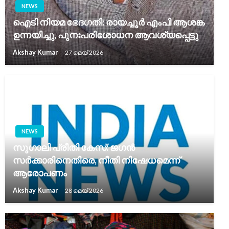
NEWS
ഐടി നിയമ ഭേദഗതി: രായച്ചൂർ എംപി ആശങ്ക
ഉന്നയിച്ചു, പുനഃപരിശോധന ആവശ്യപ്പെട്ടു
Akshay Kumar
27 മെയ്‌ 2026
NEWS
സുഗാലി പ്രീതി കേസ്: ജഗൻ
സർക്കാരിനെതിരെ, നീതി നിഷേധമെന്ന്
ആരോപണം
Akshay Kumar
28 മെയ്‌ 2026