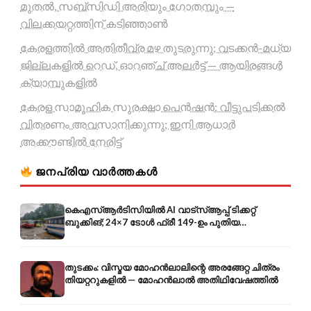
മുതൽ, സബ്സിഡി അരിയും ഗോതമ്പും —
വിലക്കയറ്റത്തിന് കടിഞ്ഞാൺ
കേരളത്തിൽ അതിതീവ്ര മഴ തുടരുന്നു; വടക്കൻ-മധ്യ
ജില്ലകളിൽ റെഡ്, ഓറഞ്ച് അലർട്ട് — ആയിരങ്ങൾ
ക്യാമ്പുകളിൽ
കേരള സാമൂഹിക സുരക്ഷാ പെൻഷൻ: വീട്ടുപടിക്കൽ
വിതരണം അവസാനിക്കുന്നു; ഇനി ആധാർ
അക്കൗണ്ടിൽ നേരിട്ട്
ജനപ്രിയ വാർത്തകൾ
കെഎസ്ആർടിസിയിൽ AI വാട്സ്ആപ്പ് ടിക്കറ്റ്
ബുക്കിങ്; 24×7 ടോൾ ഫ്രീ 149-ഉം പുതിയ
കൊറിയറും
തുടക്കം: വിസ്മയ മോഹൻലാലിന്റെ അരങ്ങേറ്റ ചിത്രം
തിയറ്ററുകളിൽ — മോഹൻലാൽ അതിഥിവേഷത്തിൽ