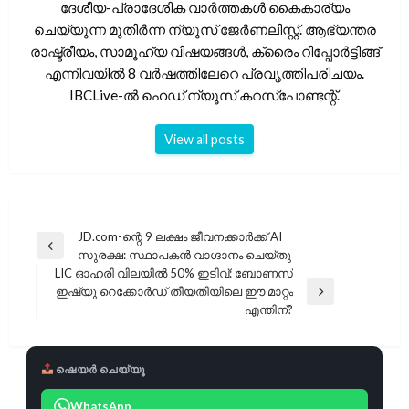
ദേശീയ-പ്രാദേശിക വാർത്തകൾ കൈകാര്യം
ചെയ്യുന്ന മുതിർന്ന ന്യൂസ് ജേർണലിസ്റ്റ്. ആഭ്യന്തര
രാഷ്ട്രീയം, സാമൂഹ്യ വിഷയങ്ങൾ, ക്രൈം റിപ്പോർട്ടിങ്ങ്
എന്നിവയിൽ 8 വർഷത്തിലേറെ പ്രവൃത്തിപരിചയം.
IBCLive-ൽ ഹെഡ് ന്യൂസ് കറസ്പോണ്ടന്റ്.
View all posts
പോസ്റ്റുകളിലൂടെ
JD.com-ന്റെ 9 ലക്ഷം ജീവനക്കാർക്ക് AI
Previous
സുരക്ഷ: സ്ഥാപകൻ വാഗ്ദാനം ചെയ്തു
Post
LIC ഓഹരി വിലയിൽ 50% ഇടിവ്: ബോണസ്
ഇഷ്യു റെക്കോർഡ് തീയതിയിലെ ഈ മാറ്റം
Next
എന്തിന്?
Post
ഷെയർ ചെയ്യൂ
WhatsApp