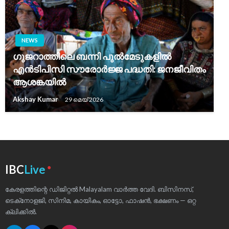
NEWS
ഗുജറാത്തിലെ ബന്നി പുൽമേടുകളിൽ
എൻടിപിസി സൗരോർജ്ജ പദ്ധതി: ജനജീവിതം
ആശങ്കയിൽ
Akshay Kumar
29 മെയ്‌ 2026
●
IBC
Live
കേരളത്തിന്റെ ഡിജിറ്റൽ Malayalam വാർത്ത വേദി. ബിസിനസ്,
ടെക്‌നോളജി, സിനിമ, കായികം, ഓട്ടോ, ഫാഷൻ, ഭക്ഷണം — ഒറ്റ
ക്ലിക്കിൽ.