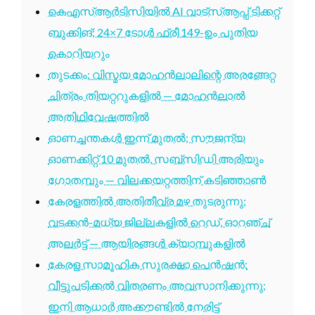
കെഎസ്ആർടിസിയിൽ AI വാട്സ്ആപ്പ് ടിക്കറ്റ്
ബുക്കിങ്; 24×7 ടോൾ ഫ്രീ 149-ഉം പുതിയ
കൊറിയറും
തുടക്കം: വിസ്മയ മോഹൻലാലിന്റെ അരങ്ങേറ്റ
ചിത്രം തിയറ്ററുകളിൽ — മോഹൻലാൽ
അതിഥിവേഷത്തിൽ
ഓണച്ചന്തകൾ ഇന്ന് മുതൽ; സൗജന്യ
ഓണക്കിറ്റ് 10 മുതൽ, സബ്സിഡി അരിയും
ഗോതമ്പും — വിലക്കയറ്റത്തിന് കടിഞ്ഞാൺ
കേരളത്തിൽ അതിതീവ്ര മഴ തുടരുന്നു;
വടക്കൻ-മധ്യ ജില്ലകളിൽ റെഡ്, ഓറഞ്ച്
അലർട്ട് — ആയിരങ്ങൾ ക്യാമ്പുകളിൽ
കേരള സാമൂഹിക സുരക്ഷാ പെൻഷൻ:
വീട്ടുപടിക്കൽ വിതരണം അവസാനിക്കുന്നു;
ഇനി ആധാർ അക്കൗണ്ടിൽ നേരിട്ട്