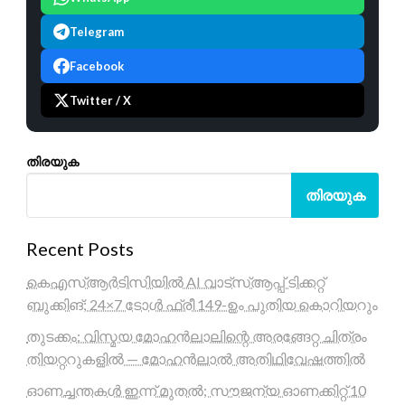
Telegram
Facebook
Twitter / X
തിരയുക
തിരയുക
Recent Posts
കെഎസ്ആർടിസിയിൽ AI വാട്സ്ആപ്പ് ടിക്കറ്റ്
ബുക്കിങ്; 24×7 ടോൾ ഫ്രീ 149-ഉം പുതിയ കൊറിയറും
തുടക്കം: വിസ്മയ മോഹൻലാലിന്റെ അരങ്ങേറ്റ ചിത്രം
തിയറ്ററുകളിൽ — മോഹൻലാൽ അതിഥിവേഷത്തിൽ
ഓണച്ചന്തകൾ ഇന്ന് മുതൽ; സൗജന്യ ഓണക്കിറ്റ് 10