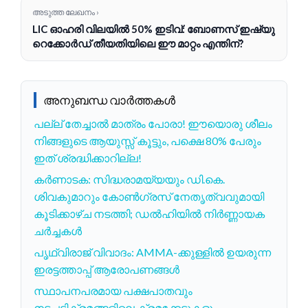
അടുത്ത ലേഖനം ›
LIC ഓഹരി വിലയിൽ 50% ഇടിവ്: ബോണസ് ഇഷ്യു
റെക്കോർഡ് തീയതിയിലെ ഈ മാറ്റം എന്തിന്?
അനുബന്ധ വാർത്തകൾ
പല്ല് തേച്ചാൽ മാത്രം പോരാ! ഈയൊരു ശീലം
നിങ്ങളുടെ ആയുസ്സ് കൂട്ടും, പക്ഷെ 80% പേരും
ഇത് ശ്രദ്ധിക്കാറില്ല!
കർണാടക: സിദ്ധരാമയ്യയും ഡി.കെ.
ശിവകുമാറും കോൺഗ്രസ് നേതൃത്വവുമായി
കൂടിക്കാഴ്ച നടത്തി; ഡൽഹിയിൽ നിർണ്ണായക
ചർച്ചകൾ
പൃഥ്വിരാജ് വിവാദം: AMMA-ക്കുള്ളിൽ ഉയരുന്ന
ഇരട്ടത്താപ്പ് ആരോപണങ്ങൾ
സ്ഥാപനപരമായ പക്ഷപാതവും
നടപടിക്രമങ്ങളിലെ ക്രമക്കേടുകളും