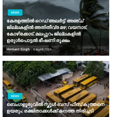
NEWS
കേരളത്തിൽ റെഡ് അലർട്ട്: അഞ്ച്
ജില്ലകളിൽ അതിതീവ്ര മഴ; വയനാട്,
കോഴിക്കോട്, മലപ്പുറം ജില്ലകളിൽ
ഉരുൾപൊട്ടൽ ഭീഷണി രൂക്ഷം
Hemant Singh
5 ജൂൺ 2026
NEWS
ബെംഗളൂരുവിൽ സ്കൂൾ ബസ് ഫീസ് കുത്തനെ
ഉയരും; രക്ഷിതാക്കൾക്ക് കനത്ത തിരിച്ചടി