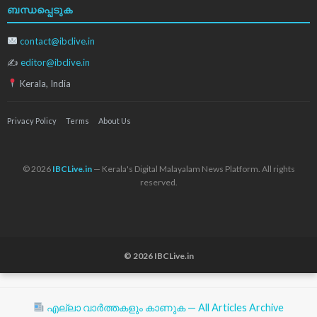
ബന്ധപ്പെടുക
contact@ibclive.in
✍
editor@ibclive.in
Kerala, India
Privacy Policy
Terms
About Us
© 2026
IBCLive.in
— Kerala's Digital Malayalam News Platform. All rights
reserved.
© 2026 IBCLive.in
എല്ലാ വാർത്തകളും കാണുക — All Articles Archive