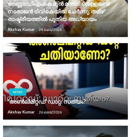
അണ്ണാഡിഎംകെ മുൻ മന്ത്രി വെള്ളമണ്ടി
നടരാജൻ ടിവികെയിൽ ചേർന്നു; തമിഴ്
രാഷ്ട്രീയത്തിൽ പുതിയ അധ്യായം
Akshay Kumar
28 മെയ്‌ 2026
NEWS
‘അൺലിമിറ്റഡ്’ ഡാറ്റ: സത്യം?
Akshay Kumar
26 മെയ്‌ 2026