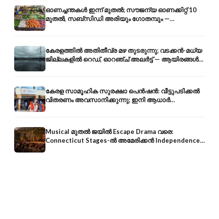
ഓണച്ചന്തകൾ ഇന്ന് മുതൽ; സൗജന്യ ഓണക്കിറ്റ് 10
മുതൽ, സബ്സിഡി അരിയും ഗോതമ്പും —
വിലക്കയറ്റത്തിന് കടിഞ്ഞാൺ
കേരളത്തിൽ അതിതീവ്ര മഴ തുടരുന്നു; വടക്കൻ-മധ്യ
ജില്ലകളിൽ റെഡ്, ഓറഞ്ച് അലർട്ട് — ആയിരങ്ങൾ
ക്യാമ്പുകളിൽ
കേരള സാമൂഹിക സുരക്ഷാ പെൻഷൻ: വീട്ടുപടിക്കൽ
വിതരണം അവസാനിക്കുന്നു; ഇനി ആധാർ
അക്കൗണ്ടിൽ നേരിട്ട്
Musical മുതൽ ജയിൽ Escape Drama വരെ:
Connecticut Stages-ൽ അമേരിക്കൻ Independence-
ന്റെ 250-ആം വാർഷികം