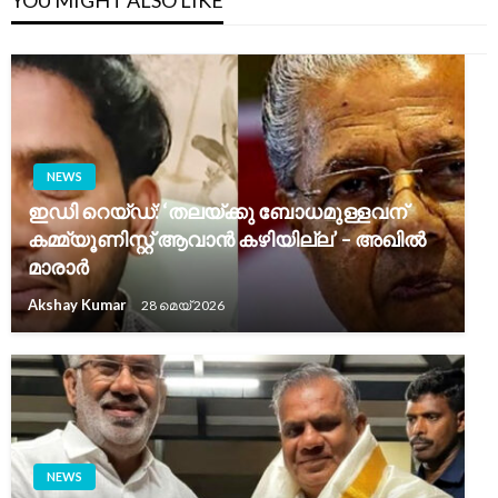
YOU MIGHT ALSO LIKE
NEWS
ഇഡി റെയ്ഡ്: ‘തലയ്ക്കു ബോധമുള്ളവന്
കമ്മ്യൂണിസ്റ്റ് ആവാൻ കഴിയില്ല’ – അഖിൽ
മാരാർ
Akshay Kumar
28 മെയ്‌ 2026
NEWS