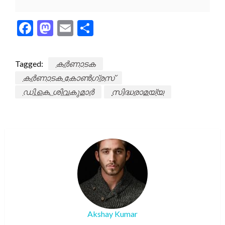
Facebook
Mastodon
Email
Share
Tagged:
കർണാടക
കർണാടക കോൺഗ്രസ്
ഡി.കെ. ശിവകുമാർ
സിദ്ധരാമയ്യ
Akshay Kumar