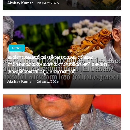
Akshay Kumar
28 മെയ്‌ 2026
NEWS
കർണാടകയിൽ നിർണായക നീക്കം:
സിദ്ധരാമയ്യ രാജ്യസഭയിലേക്ക്? കേരള
രാഷ്ട്രീയത്തിലും ചലനങ്ങൾ
Akshay Kumar
26 മെയ്‌ 2026