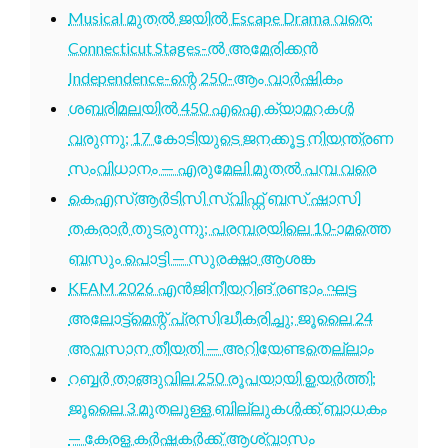
Musical മുതൽ ജയിൽ Escape Drama വരെ:
Connecticut Stages-ൽ അമേരിക്കൻ
Independence-ന്റെ 250-ആം വാർഷികം
ശബരിമലയിൽ 450 എഐ ക്യാമറകൾ
വരുന്നു; 17 കോടിയുടെ ജനക്കൂട്ട നിയന്ത്രണ
സംവിധാനം — എരുമേലി മുതൽ പമ്പ വരെ
കെഎസ്ആർടിസി സ്വിഫ്റ്റ് ബസ് ഷാസി
തകരാർ തുടരുന്നു; പരമ്പരയിലെ 10-ാമത്തെ
ബസും പൊട്ടി — സുരക്ഷാ ആശങ്ക
KEAM 2026 എൻജിനീയറിങ് രണ്ടാം ഘട്ട
അലോട്ട്മെന്റ് പ്രസിദ്ധീകരിച്ചു; ജൂലൈ 24
അവസാന തീയതി — അറിയേണ്ടതെല്ലാം
റബ്ബർ താങ്ങുവില 250 രൂപയായി ഉയർത്തി;
ജൂലൈ 3 മുതലുള്ള ബില്ലുകൾക്ക് ബാധകം
— കേരള കർഷകർക്ക് ആശ്വാസം