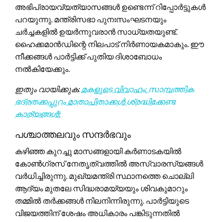
അഭിപ്രായവ്യത്യാസങ്ങൾ ഉണ്ടെന്ന് റിപ്പോർട്ടുകൾ
പറയുന്നു. മന്ത്രിസഭാ പുനഃസംഘടനയും
ചർച്ചകളിൽ ഉയർന്നുവരാൻ സാധ്യതയുണ്ട്.
ഹൈക്കമാൻഡിന്റെ നിലപാട് നിർണായകമാകും. ഈ
നീക്കങ്ങൾ പാർട്ടിക്ക് പുതിയ ദിശാബോധം
നൽകിയേക്കും.
ഇതും വായിക്കുക:
മകളുടെ വിവാഹം: സാമ്പത്തിക
ഭദ്രതക്കപ്പുറം മാതാപിതാക്കൾ ശ്രദ്ധിക്കേണ്ട
കാര്യങ്ങൾ!
പശ്ചാത്തലവും സന്ദർഭവും
കഴിഞ്ഞ കുറച്ചു മാസങ്ങളായി കർണാടകയിൽ
കോൺഗ്രസ് നേതൃത്വത്തിൽ അസ്വാരസ്യങ്ങൾ
വർധിച്ചിരുന്നു. മുഖ്യമന്ത്രി സ്ഥാനത്തെ ചൊല്ലി
ആദ്യം മുതലേ സിദ്ധരാമയ്യയും ശിവകുമാറും
തമ്മിൽ തർക്കങ്ങൾ നിലനിന്നിരുന്നു. പാർട്ടിയുടെ
വിജയത്തിന് ശേഷം അധികാരം പങ്കിടുന്നതിൽ