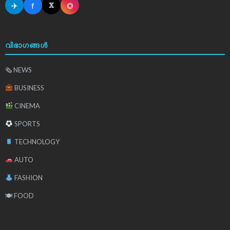
✈
f
◎
𝕏
വിഭാഗങ്ങൾ
🗞 NEWS
BUSINESS
CINEMA
SPORTS
TECHNOLOGY
AUTO
FASHION
🍽 FOOD