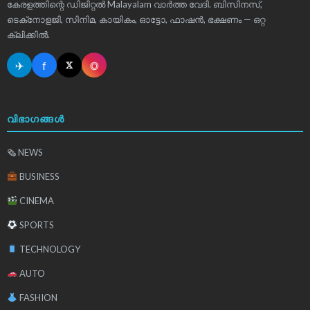
കേരളത്തിന്റെ ഡിജിറ്റൽ Malayalam വാർത്ത വേദി. ബിസിനസ്,
ടെക്‌നോളജി, സിനിമ, കായികം, ഓട്ടോ, ഫാഷൻ, ഭക്ഷണം — ഒറ്റ
ക്ലിക്കിൽ.
✈
f
◎
𝕏
വിഭാഗങ്ങൾ
🗞 NEWS
BUSINESS
CINEMA
SPORTS
TECHNOLOGY
AUTO
FASHION