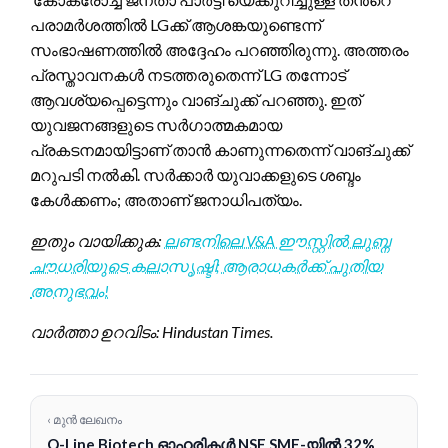
പരാമർശത്തിൽ LGക്ക് ആശങ്കയുണ്ടെന്ന്
സംഭാഷണത്തിൽ അദ്ദേഹം പറഞ്ഞിരുന്നു. അത്തരം
പ്രസ്താവനകൾ നടത്തരുതെന്ന് LG തന്നോട്
ആവശ്യപ്പെട്ടെന്നും വാങ്ചുക്ക് പറഞ്ഞു. ഇത്
യുവജനങ്ങളുടെ സർഗാത്മകമായ
പ്രകടനമായിട്ടാണ് താൻ കാണുന്നതെന്ന് വാങ്ചുക്ക്
മറുപടി നൽകി. സർക്കാർ യുവാക്കളുടെ ശബ്ദം
കേൾക്കണം; അതാണ് ജനാധിപത്യം.
ഇതും വായിക്കുക:
ലണ്ടനിലെ V&A ഈസ്റ്റിൽ ലുബ്ന
ചൗധരിയുടെ കലാസൃഷ്ടി; ആരാധകർക്ക് പുതിയ
അനുഭവം!
വാർത്താ ഉറവിടം: Hindustan Times.
‹ മുൻ ലേഖനം
Q-Line Biotech ഓഹരികൾ NSE SME-യിൽ 32%