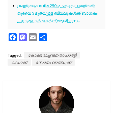
റബ്ബർ താങ്ങുവില 250 രൂപയായി ഉയർത്തി;
ജൂലൈ 3 മുതലുള്ള ബില്ലുകൾക്ക് ബാധകം
— കേരള കർഷകർക്ക് ആശ്വാസം
Facebook
Mastodon
Email
Share
Tagged:
കോക്രോച്ച് ജനതാ പാർട്ടി
ലഡാക്ക്
സോനം വാങ്ചുക്ക്