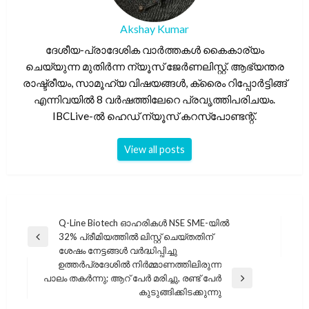
Akshay Kumar
ദേശീയ-പ്രാദേശിക വാർത്തകൾ കൈകാര്യം
ചെയ്യുന്ന മുതിർന്ന ന്യൂസ് ജേർണലിസ്റ്റ്. ആഭ്യന്തര
രാഷ്ട്രീയം, സാമൂഹ്യ വിഷയങ്ങൾ, ക്രൈം റിപ്പോർട്ടിങ്ങ്
എന്നിവയിൽ 8 വർഷത്തിലേറെ പ്രവൃത്തിപരിചയം.
IBCLive-ൽ ഹെഡ് ന്യൂസ് കറസ്പോണ്ടന്റ്.
View all posts
പോസ്റ്റുകളിലൂടെ
Q-Line Biotech ഓഹരികൾ NSE SME-യിൽ
32% പ്രീമിയത്തിൽ ലിസ്റ്റ് ചെയ്തതിന്
Previous
ശേഷം നേട്ടങ്ങൾ വർദ്ധിപ്പിച്ചു
Post
ഉത്തർപ്രദേശിൽ നിർമ്മാണത്തിലിരുന്ന
പാലം തകർന്നു; ആറ് പേർ മരിച്ചു, രണ്ട് പേർ
Next
കുടുങ്ങിക്കിടക്കുന്നു
Post