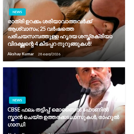
NEWS
രാത്രി ഉറക്കം ശരിയാവാത്തവർക്ക്
ആശ്വാസം; 25 വർഷത്തെ
പരിചയസമ്പത്തുള്ള ഹൃദയ ശസ്ത്രക്രിയാ
വിദഗ്ദ്ധന്റെ 4 കിടപ്പറ നുറുങ്ങുകൾ!
Akshay Kumar
28 മെയ്‌ 2026
NEWS
CBSE ഫലം തട്ടിപ്പ്: മൊബൈൽ ഫോണിൽ
സ്കാൻ ചെയ്ത ഉത്തരക്കടലാസുകൾ, രാഹുൽ
ഗാന്ധി