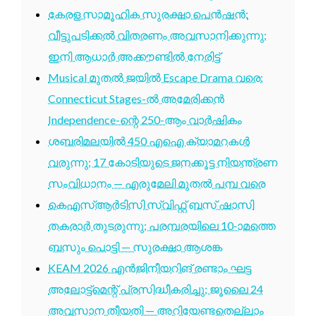
കേരള സാമൂഹിക സുരക്ഷാ പെൻഷൻ:
വീട്ടുപടിക്കൽ വിതരണം അവസാനിക്കുന്നു;
ഇനി ആധാർ അക്കൗണ്ടിൽ നേരിട്ട്
Musical മുതൽ ജയിൽ Escape Drama വരെ:
Connecticut Stages-ൽ അമേരിക്കൻ
Independence-ന്റെ 250-ആം വാർഷികം
ശബരിമലയിൽ 450 എഐ ക്യാമറകൾ
വരുന്നു; 17 കോടിയുടെ ജനക്കൂട്ട നിയന്ത്രണ
സംവിധാനം — എരുമേലി മുതൽ പമ്പ വരെ
കെഎസ്ആർടിസി സ്വിഫ്റ്റ് ബസ് ഷാസി
തകരാർ തുടരുന്നു; പരമ്പരയിലെ 10-ാമത്തെ
ബസും പൊട്ടി — സുരക്ഷാ ആശങ്ക
KEAM 2026 എൻജിനീയറിങ് രണ്ടാം ഘട്ട
അലോട്ട്മെന്റ് പ്രസിദ്ധീകരിച്ചു; ജൂലൈ 24
അവസാന തീയതി — അറിയേണ്ടതെല്ലാം