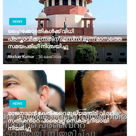
NEWS
ഹൈക്കോടതികൾക്ക് വിധി
പ്രസ്താവിക്കുന്നതിന് എസ്‌സി മൂന്ന് മാസത്തെ
സമയപരിധി നിശ്ചയിച്ചു
Akshay Kumar
30 മെയ്‌ 2026
NEWS
രാജനാഥൻ കേൽക്കറെ മുഖ്യമന്ത്രി വി ഡി
സതീശൻ്റെ പ്രൈവറ്റ് സെക്രട്ടറിയായി
നിയമിച്ചു