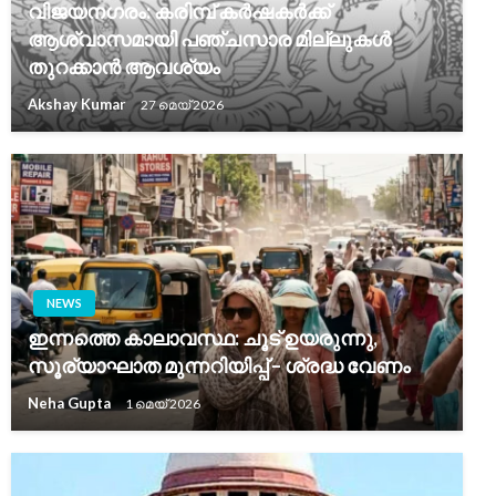
വിജയനഗരം: കരിമ്പ് കർഷകർക്ക്
ആശ്വാസമായി പഞ്ചസാര മില്ലുകൾ
തുറക്കാൻ ആവശ്യം
Akshay Kumar
27 മെയ്‌ 2026
NEWS
ഇന്നത്തെ കാലാവസ്ഥ: ചൂട് ഉയരുന്നു,
സൂര്യാഘാത മുന്നറിയിപ്പ് – ശ്രദ്ധ വേണം
Neha Gupta
1 മെയ്‌ 2026