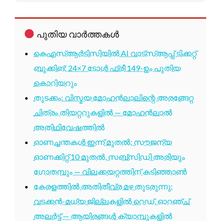
പുതിയ വാർത്തകൾ
കെഎസ്ആർടിസിയിൽ AI വാട്സ്ആപ്പ് ടിക്കറ്റ്
ബുക്കിങ്; 24×7 ടോൾ ഫ്രീ 149-ഉം പുതിയ
കൊറിയറും
തുടക്കം: വിസ്മയ മോഹൻലാലിന്റെ അരങ്ങേറ്റ
ചിത്രം തിയറ്ററുകളിൽ — മോഹൻലാൽ
അതിഥിവേഷത്തിൽ
ഓണച്ചന്തകൾ ഇന്ന് മുതൽ; സൗജന്യ
ഓണക്കിറ്റ് 10 മുതൽ, സബ്സിഡി അരിയും
ഗോതമ്പും — വിലക്കയറ്റത്തിന് കടിഞ്ഞാൺ
കേരളത്തിൽ അതിതീവ്ര മഴ തുടരുന്നു;
വടക്കൻ-മധ്യ ജില്ലകളിൽ റെഡ്, ഓറഞ്ച്
അലർട്ട് — ആയിരങ്ങൾ ക്യാമ്പുകളിൽ