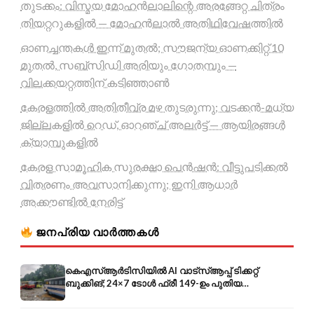
തുടക്കം: വിസ്മയ മോഹൻലാലിന്റെ അരങ്ങേറ്റ ചിത്രം
തിയറ്ററുകളിൽ — മോഹൻലാൽ അതിഥിവേഷത്തിൽ
ഓണച്ചന്തകൾ ഇന്ന് മുതൽ; സൗജന്യ ഓണക്കിറ്റ് 10
മുതൽ, സബ്സിഡി അരിയും ഗോതമ്പും —
വിലക്കയറ്റത്തിന് കടിഞ്ഞാൺ
കേരളത്തിൽ അതിതീവ്ര മഴ തുടരുന്നു; വടക്കൻ-മധ്യ
ജില്ലകളിൽ റെഡ്, ഓറഞ്ച് അലർട്ട് — ആയിരങ്ങൾ
ക്യാമ്പുകളിൽ
കേരള സാമൂഹിക സുരക്ഷാ പെൻഷൻ: വീട്ടുപടിക്കൽ
വിതരണം അവസാനിക്കുന്നു; ഇനി ആധാർ
അക്കൗണ്ടിൽ നേരിട്ട്
ജനപ്രിയ വാർത്തകൾ
കെഎസ്ആർടിസിയിൽ AI വാട്സ്ആപ്പ് ടിക്കറ്റ്
ബുക്കിങ്; 24×7 ടോൾ ഫ്രീ 149-ഉം പുതിയ
കൊറിയറും