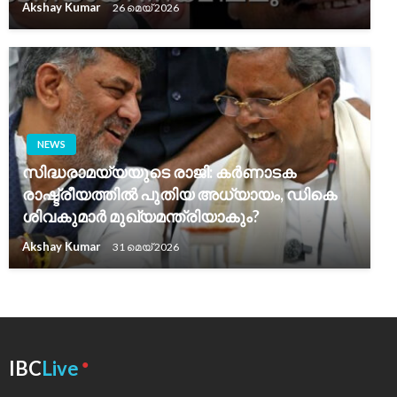
Akshay Kumar
26 മെയ്‌ 2026
NEWS
സിദ്ധരാമയ്യയുടെ രാജി: കർണാടക
രാഷ്ട്രീയത്തിൽ പുതിയ അധ്യായം, ഡികെ
ശിവകുമാർ മുഖ്യമന്ത്രിയാകും?
Akshay Kumar
31 മെയ്‌ 2026
●
IBC
Live