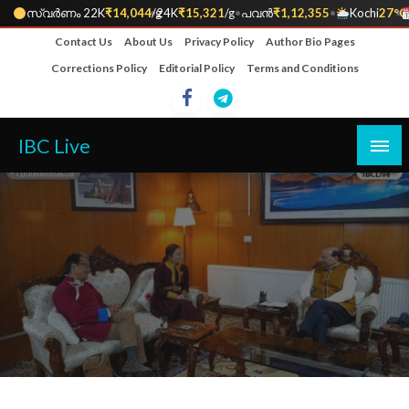
സ്വർണം 22K
₹14,044
•
/g
24K
₹15,321
/g
•
പവൻ
₹1,12,355
•
Kochi
27°C
•
Skip
Contact Us
About Us
Privacy Policy
Author Bio Pages
to
Corrections Policy
Editorial Policy
Terms and Conditions
content
IBC Live