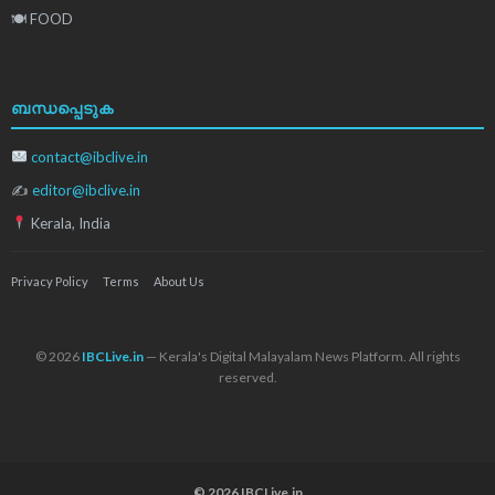
🍽 FOOD
ബന്ധപ്പെടുക
contact@ibclive.in
✍
editor@ibclive.in
Kerala, India
Privacy Policy
Terms
About Us
© 2026
IBCLive.in
— Kerala's Digital Malayalam News Platform. All rights
reserved.
© 2026 IBCLive.in