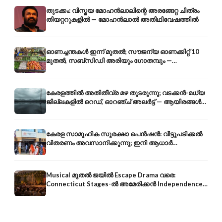
തുടക്കം: വിസ്മയ മോഹൻലാലിന്റെ അരങ്ങേറ്റ ചിത്രം
തിയറ്ററുകളിൽ — മോഹൻലാൽ അതിഥിവേഷത്തിൽ
ഓണച്ചന്തകൾ ഇന്ന് മുതൽ; സൗജന്യ ഓണക്കിറ്റ് 10
മുതൽ, സബ്സിഡി അരിയും ഗോതമ്പും —
വിലക്കയറ്റത്തിന് കടിഞ്ഞാൺ
കേരളത്തിൽ അതിതീവ്ര മഴ തുടരുന്നു; വടക്കൻ-മധ്യ
ജില്ലകളിൽ റെഡ്, ഓറഞ്ച് അലർട്ട് — ആയിരങ്ങൾ
ക്യാമ്പുകളിൽ
കേരള സാമൂഹിക സുരക്ഷാ പെൻഷൻ: വീട്ടുപടിക്കൽ
വിതരണം അവസാനിക്കുന്നു; ഇനി ആധാർ
അക്കൗണ്ടിൽ നേരിട്ട്
Musical മുതൽ ജയിൽ Escape Drama വരെ:
Connecticut Stages-ൽ അമേരിക്കൻ Independence-
ന്റെ 250-ആം വാർഷികം