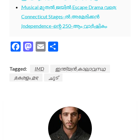
Musical മുതൽ ജയിൽ Escape Drama വരെ:
Connecticut Stages-ൽ അമേരിക്കൻ
Independence-ന്റെ 250-ആം വാർഷികം
Facebook
Mastodon
Email
Share
Tagged:
IMD
ഇന്ത്യൻ കാലാവസ്ഥ
കേരളം മഴ
ചൂട്