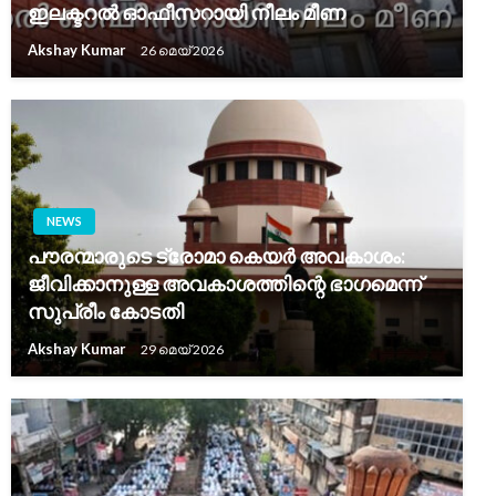
ഇലക്ടറൽ ഓഫീസറായി നീലം മീണ
Akshay Kumar
26 മെയ്‌ 2026
NEWS
പൗരന്മാരുടെ ട്രോമാ കെയർ അവകാശം:
ജീവിക്കാനുള്ള അവകാശത്തിന്റെ ഭാഗമെന്ന്
സുപ്രീം കോടതി
Akshay Kumar
29 മെയ്‌ 2026