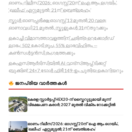
ഓണം റിലീസ് 2026: ഓഗസ്റ്റ് 20ന് ‘ഐ ആം ഗെയിം’,
‘ഖലീഫ’ ഏറ്റുമുട്ടൽ; 21ന് ‘ബെത്‌ലഹേം’
സ്കൂൾ ഓണപ്പരീക്ഷ ഓഗസ്റ്റ് 13 മുതൽ 20 വരെ;
ഓണാവധി 21 മുതൽ, സ്കൂളുകൾ 31ന് തുറക്കും
കൊച്ചി വിമാനത്താവളത്തിന് ചരിത്ര റെക്കോർഡ്
ലാഭം; 502 കോടി രൂപ, 55% ലാഭവിഹിതം —
കൺസൾട്ടൻസി രംഗത്തേക്കും
കെഎസ്ആർടിസിയിൽ AI വാട്സ്ആപ്പ് ടിക്കറ്റ്
ബുക്കിങ്; 24×7 ടോൾ ഫ്രീ 149-ഉം പുതിയ കൊറിയറും
ജനപ്രിയ വാർത്തകൾ
കേരള സ്റ്റാർട്ടപ്പ് HEX20-ന് സ്കൈറൂട്ടുമായി മൂന്ന്
വിക്ഷേപണ കരാർ; 2027 മുതൽ വിക്രം റോക്കറ്റിൽ
ഓണം റിലീസ് 2026: ഓഗസ്റ്റ് 20ന് ‘ഐ ആം ഗെയിം’,
‘ഖലീഫ’ ഏറ്റുമുട്ടൽ; 21ന് ‘ബെത്‌ലഹേം’