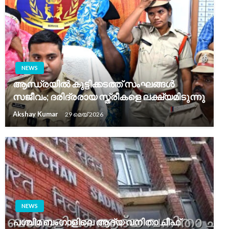
NEWS
ആന്ധ്രയിൽ കുട്ടിക്കടത്ത് സംഘങ്ങൾ
സജീവം; ദരിദ്രരായ സ്ത്രീകളെ ലക്ഷ്യമിടുന്നു
Akshay Kumar
29 മെയ്‌ 2026
NEWS
പശ്ചിമ ബംഗാളിലെ ആദ്യ വനിതാ ചീഫ്