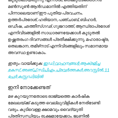
മൺസൂൺ ആൻഡമാനിൽ എത്തിയതിന്
പിന്നാലെയാണ് ഈ പുതിയ പ്രവചനം.
ഉത്തർപ്രദേശ്, ഹരിയാന, പഞ്ചാബ്, ബിഹാർ,
ഒഡീഷ, ഛത്തീസ്ഗഢ്, ഗുജറാത്ത്, ആന്ധ്രാപ്രദേശ്
എന്നിവിടങ്ങളിൽ സാധാരണയേക്കാൾ കൂടുതൽ
ഉഷ്ണതരംഗ ദിവസങ്ങൾ പ്രതീക്ഷിക്കുന്നു. മഹാരാഷ്ട്ര,
തെലങ്കാന, തമിഴ്‌നാട് എന്നിവിടങ്ങളിലും സമാനമായ
അവസ്ഥ ഉണ്ടാകാം.
ഇതും വായിക്കുക:
ഇഡി വാഹനങ്ങൾ ആക്രമിച്ച
കേസ്: അഞ്ച് സിപിഎം പ്രവർത്തകർ അറസ്റ്റിൽ, 11
പേർ കസ്റ്റഡിയിൽ
ഇനി നോക്കേണ്ടത്
മഴ കുറയുന്നതോടെ രാജ്യത്തെ കാർഷിക
മേഖലയ്ക്ക് കടുത്ത വെല്ലുവിളികൾ നേരിടേണ്ടി
വരും. കുടിവെള്ള ക്ഷാമവും വൈദ്യുതി
പ്രതിസന്ധിയും രൂക്ഷമായേക്കാം. ജൂണിൽ