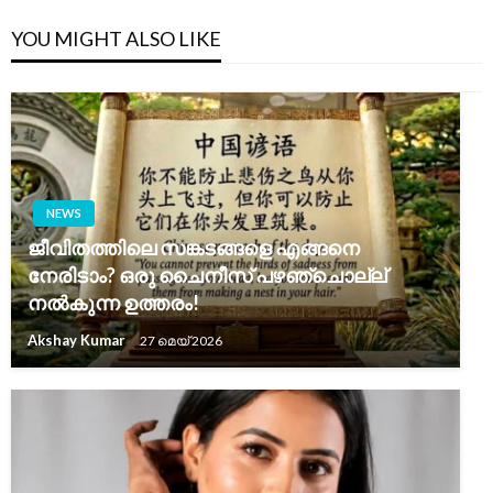
YOU MIGHT ALSO LIKE
NEWS
ജീവിതത്തിലെ സങ്കടങ്ങളെ എങ്ങനെ
നേരിടാം? ഒരു ചൈനീസ് പഴഞ്ചൊല്ല്
നൽകുന്ന ഉത്തരം!
Akshay Kumar
27 മെയ്‌ 2026