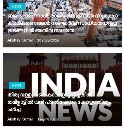
NEWS
ബലിപെരുന്നാൾ: രാജ്യത്ത് കനത്ത സുരക്ഷാ
ക്രമീകരണങ്ങൾ; സംഘർഷ സാധ്യതയുള്ള
ഇടങ്ങളിൽ അതീവ ജാഗ്രത
Akshay Kumar
28 മെയ്‌ 2026
NEWS
തിരുവള്ളുവരെ കാവി ഉടുപ്പിച്ചതിൽ
തമിഴ്നാട്ടിൽ വൻ പ്രതിഷേധം; കേരളത്തിലും
ചർച്ച
Akshay Kumar
1 ജൂൺ 2026