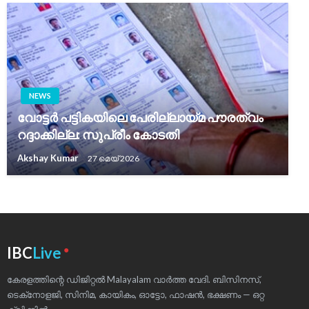
NEWS
വോട്ടർ പട്ടികയിലെ പേരില്ലായ്മ പൗരത്വം
റദ്ദാക്കില്ല: സുപ്രീം കോടതി
Akshay Kumar
27 മെയ്‌ 2026
●
IBC
Live
കേരളത്തിന്റെ ഡിജിറ്റൽ Malayalam വാർത്ത വേദി. ബിസിനസ്,
ടെക്‌നോളജി, സിനിമ, കായികം, ഓട്ടോ, ഫാഷൻ, ഭക്ഷണം — ഒറ്റ