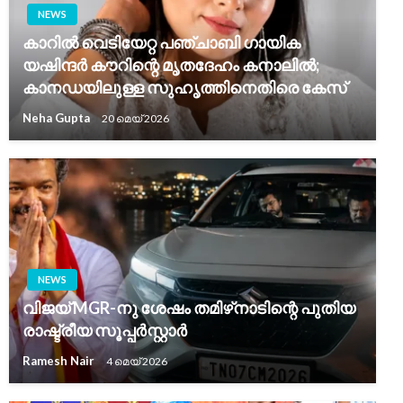
NEWS
കാറിൽ വെടിയേറ്റ പഞ്ചാബി ഗായിക
യഷിന്ദർ കൗറിന്റെ മൃതദേഹം കനാലിൽ;
കാനഡയിലുള്ള സുഹൃത്തിനെതിരെ കേസ്
Neha Gupta
20 മെയ്‌ 2026
NEWS
വിജയ് MGR-നു ശേഷം തമിഴ്‌നാടിന്റെ പുതിയ
രാഷ്ട്രീയ സൂപ്പർസ്റ്റാർ
Ramesh Nair
4 മെയ്‌ 2026