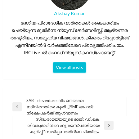
Akshay Kumar
ദേശീയ-പ്രാദേശിക വാർത്തകൾ കൈകാര്യം
ചെയ്യുന്ന മുതിർന്ന ന്യൂസ് ജേർണലിസ്റ്റ്. ആഭ്യന്തര
രാഷ്ട്രീയം, സാമൂഹ്യ വിഷയങ്ങൾ, ക്രൈം റിപ്പോർട്ടിങ്ങ്
എന്നിവയിൽ 8 വർഷത്തിലേറെ പ്രവൃത്തിപരിചയം.
IBCLive-ൽ ഹെഡ് ന്യൂസ് കറസ്പോണ്ടന്റ്.
View all posts
പോസ്റ്റുകളിലൂടെ
SAR Televenture: വിപണിയിലെ
ഇടിവിനെതിരെ കുതിച്ച് SME ഓഹരി;
Previous
നിക്ഷേപകർക്ക് ആശ്വാസം
Post
സിദ്ധരാമയ്യയുടെ രാജി: ഡി.കെ.
ശിവകുമാറിന്‍റെ ഹൃദയസ്പർശിയായ
Next
കുറിപ്പ്; ‘സമർപ്പണത്തിന്‍റെ പ്രതീകം’
Post