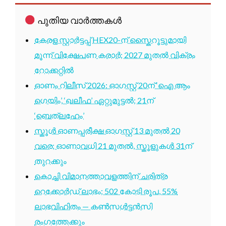
പുതിയ വാർത്തകൾ
കേരള സ്റ്റാർട്ടപ്പ് HEX20-ന് സ്കൈറൂട്ടുമായി
മൂന്ന് വിക്ഷേപണ കരാർ; 2027 മുതൽ വിക്രം
റോക്കറ്റിൽ
ഓണം റിലീസ് 2026: ഓഗസ്റ്റ് 20ന് ‘ഐ ആം
ഗെയിം’, ‘ഖലീഫ’ ഏറ്റുമുട്ടൽ; 21ന്
‘ബെത്‌ലഹേം’
സ്കൂൾ ഓണപ്പരീക്ഷ ഓഗസ്റ്റ് 13 മുതൽ 20
വരെ; ഓണാവധി 21 മുതൽ, സ്കൂളുകൾ 31ന്
തുറക്കും
കൊച്ചി വിമാനത്താവളത്തിന് ചരിത്ര
റെക്കോർഡ് ലാഭം; 502 കോടി രൂപ, 55%
ലാഭവിഹിതം — കൺസൾട്ടൻസി
രംഗത്തേക്കും