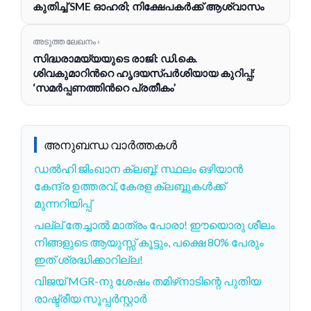
കുതിച്ച് SME ഓഹരി; നിക്ഷേപകർക്ക് ആശ്വാസം
അടുത്ത ലേഖനം ›
സിദ്ധരാമയ്യയുടെ രാജി: ഡി.കെ.
ശിവകുമാറിന്‍റെ ഹൃദയസ്പർശിയായ കുറിപ്പ്;
‘സമർപ്പണത്തിന്‍റെ പ്രതീകം’
അനുബന്ധ വാർത്തകൾ
ഡൽഹി ജിംഖാന ക്ലബ്ബ്: സ്ഥലം ഒഴിയാൻ
കേന്ദ്ര ഉത്തരവ്, കേരള ക്ലബ്ബുകൾക്ക്
മുന്നറിയിപ്പ്
പല്ല് തേച്ചാൽ മാത്രം പോരാ! ഈയൊരു ശീലം
നിങ്ങളുടെ ആയുസ്സ് കൂട്ടും, പക്ഷെ 80% പേരും
ഇത് ശ്രദ്ധിക്കാറില്ല!
വിജയ് MGR-നു ശേഷം തമിഴ്‌നാടിന്റെ പുതിയ
രാഷ്ട്രീയ സൂപ്പർസ്റ്റാർ