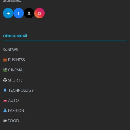
ക്ലിക്കിൽ.
✈
f
◎
𝕏
വിഭാഗങ്ങൾ
🗞 NEWS
BUSINESS
CINEMA
SPORTS
TECHNOLOGY
AUTO
FASHION
🍽 FOOD