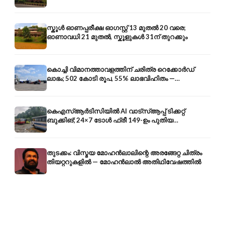
സ്കൂൾ ഓണപ്പരീക്ഷ ഓഗസ്റ്റ് 13 മുതൽ 20 വരെ;
ഓണാവധി 21 മുതൽ, സ്കൂളുകൾ 31ന് തുറക്കും
കൊച്ചി വിമാനത്താവളത്തിന് ചരിത്ര റെക്കോർഡ്
ലാഭം; 502 കോടി രൂപ, 55% ലാഭവിഹിതം —
കൺസൾട്ടൻസി രംഗത്തേക്കും
കെഎസ്ആർടിസിയിൽ AI വാട്സ്ആപ്പ് ടിക്കറ്റ്
ബുക്കിങ്; 24×7 ടോൾ ഫ്രീ 149-ഉം പുതിയ
കൊറിയറും
തുടക്കം: വിസ്മയ മോഹൻലാലിന്റെ അരങ്ങേറ്റ ചിത്രം
തിയറ്ററുകളിൽ — മോഹൻലാൽ അതിഥിവേഷത്തിൽ