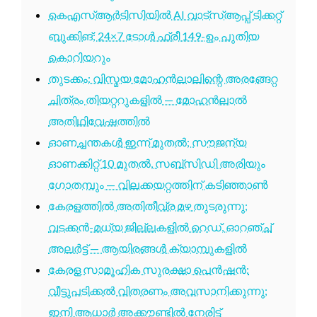
കെഎസ്ആർടിസിയിൽ AI വാട്സ്ആപ്പ് ടിക്കറ്റ്
ബുക്കിങ്; 24×7 ടോൾ ഫ്രീ 149-ഉം പുതിയ
കൊറിയറും
തുടക്കം: വിസ്മയ മോഹൻലാലിന്റെ അരങ്ങേറ്റ
ചിത്രം തിയറ്ററുകളിൽ — മോഹൻലാൽ
അതിഥിവേഷത്തിൽ
ഓണച്ചന്തകൾ ഇന്ന് മുതൽ; സൗജന്യ
ഓണക്കിറ്റ് 10 മുതൽ, സബ്സിഡി അരിയും
ഗോതമ്പും — വിലക്കയറ്റത്തിന് കടിഞ്ഞാൺ
കേരളത്തിൽ അതിതീവ്ര മഴ തുടരുന്നു;
വടക്കൻ-മധ്യ ജില്ലകളിൽ റെഡ്, ഓറഞ്ച്
അലർട്ട് — ആയിരങ്ങൾ ക്യാമ്പുകളിൽ
കേരള സാമൂഹിക സുരക്ഷാ പെൻഷൻ:
വീട്ടുപടിക്കൽ വിതരണം അവസാനിക്കുന്നു;
ഇനി ആധാർ അക്കൗണ്ടിൽ നേരിട്ട്