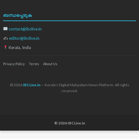
ബന്ധപ്പെടുക
contact@ibclive.in
✍
editor@ibclive.in
Kerala, India
Privacy Policy
Terms
About Us
© 2026
IBCLive.in
— Kerala's Digital Malayalam News Platform. All rights
reserved.
© 2026 IBCLive.in