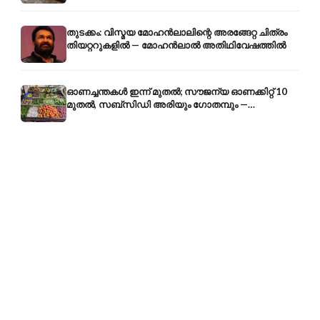
തുടക്കം: വിസ്മയ മോഹൻലാലിന്റെ അരങ്ങേറ്റ ചിത്രം
തിയറ്ററുകളിൽ — മോഹൻലാൽ അതിഥിവേഷത്തിൽ
ഓണച്ചന്തകൾ ഇന്ന് മുതൽ; സൗജന്യ ഓണക്കിറ്റ് 10
മുതൽ, സബ്സിഡി അരിയും ഗോതമ്പും —
വിലക്കയറ്റത്തിന് കടിഞ്ഞാൺ