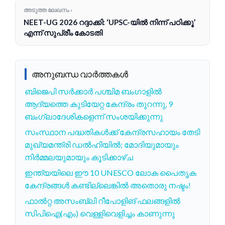
അടുത്ത ലേഖനം ›
NEET-UG 2026 റദ്ദാക്കി: ‘UPSC-യിൽ നിന്ന് പഠിക്കൂ’
എന്ന് സുപ്രീം കോടതി
അനുബന്ധ വാർത്തകൾ
ബിജെപി സർക്കാർ പശ്ചിമ ബംഗാളിൽ
ആദ്യത്തെ കുടിയേറ്റ കേന്ദ്രം തുറന്നു, 9
ബംഗ്ലാദേശികളെന്ന് സംശയിക്കുന്നു
സംസ്ഥാന പദ്ധതികൾക്ക് കേന്ദ്രസഹായം തേടി
മുഖ്യമന്ത്രി ഡൽഹിയിൽ; മോദിയുമായും
നിർമ്മലയുമായും കൂടിക്കാഴ്ച
ഇന്ത്യയിലെ ഈ 10 UNESCO ലോക പൈതൃക
കേന്ദ്രങ്ങൾ കണ്ടില്ലെങ്കിൽ അതൊരു നഷ്ടം!
ഫാൽറ്റ അസംബ്ലി റീപോളിങ് ഫലങ്ങളിൽ
സിപിഐ(എം) വെള്ളിവെളിച്ചം കാണുന്നു