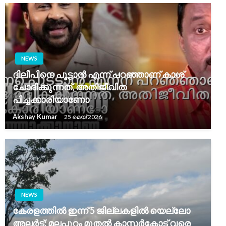
NEWS
ദിലീപിനെ പൂട്ടാൻ എന്ന് പറഞ്ഞാണ് കാശ്
ചോദിക്കുന്നത്, അതിജീവിത
പിച്ചക്കാരിയാണോ
Akshay Kumar
25 മെയ്‌ 2026
NEWS
കേരളത്തിൽ ഇന്ന് 5 ജില്ലകളിൽ യെല്ലോ
അലർട്ട്; മലപ്പുറം മുതൽ കാസർകോട് വരെ