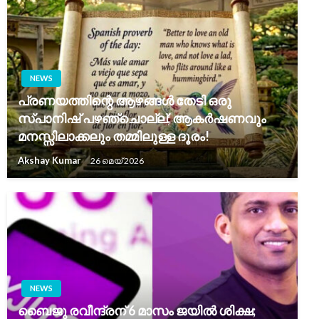
NEWS
പ്രണയത്തിന്റെ ആഴങ്ങൾ തേടി ഒരു
സ്പാനിഷ് പഴഞ്ചൊല്ല്; ആകർഷണവും
മനസ്സിലാക്കലും തമ്മിലുള്ള ദൂരം!
Akshay Kumar
26 മെയ്‌ 2026
NEWS
ബൈജു രവീന്ദ്രന് 6 മാസം ജയിൽ ശിക്ഷ;