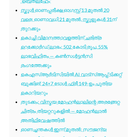
‘ബെത്‌ലഹേം’
സ്കൂൾ ഓണപ്പരീക്ഷ ഓഗസ്റ്റ് 13 മുതൽ 20
വരെ; ഓണാവധി 21 മുതൽ, സ്കൂളുകൾ 31ന്
തുറക്കും
കൊച്ചി വിമാനത്താവളത്തിന് ചരിത്ര
റെക്കോർഡ് ലാഭം; 502 കോടി രൂപ, 55%
ലാഭവിഹിതം — കൺസൾട്ടൻസി
രംഗത്തേക്കും
കെഎസ്ആർടിസിയിൽ AI വാട്സ്ആപ്പ് ടിക്കറ്റ്
ബുക്കിങ്; 24×7 ടോൾ ഫ്രീ 149-ഉം പുതിയ
കൊറിയറും
തുടക്കം: വിസ്മയ മോഹൻലാലിന്റെ അരങ്ങേറ്റ
ചിത്രം തിയറ്ററുകളിൽ — മോഹൻലാൽ
അതിഥിവേഷത്തിൽ
ഓണച്ചന്തകൾ ഇന്ന് മുതൽ; സൗജന്യ