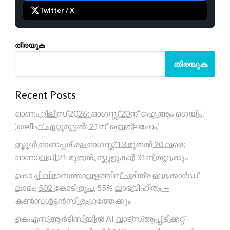
Twitter / X
തിരയുക
തിരയുക
Recent Posts
ഓണം റിലീസ് 2026: ഓഗസ്റ്റ് 20ന് ‘ഐ ആം ഗെയിം’,
‘ഖലീഫ’ ഏറ്റുമുട്ടൽ; 21ന് ‘ബെത്‌ലഹേം’
സ്കൂൾ ഓണപ്പരീക്ഷ ഓഗസ്റ്റ് 13 മുതൽ 20 വരെ;
ഓണാവധി 21 മുതൽ, സ്കൂളുകൾ 31ന് തുറക്കും
കൊച്ചി വിമാനത്താവളത്തിന് ചരിത്ര റെക്കോർഡ്
ലാഭം; 502 കോടി രൂപ, 55% ലാഭവിഹിതം —
കൺസൾട്ടൻസി രംഗത്തേക്കും
കെഎസ്ആർടിസിയിൽ AI വാട്സ്ആപ്പ് ടിക്കറ്റ്