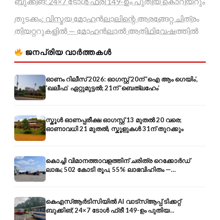
ബുക്കിങ്; 24×7 ടോൾ ഫ്രീ 149-ഉം പുതിയ കൊറിയറും
തുടക്കം: വിസ്മയ മോഹൻലാലിന്റെ അരങ്ങേറ്റ ചിത്രം
തിയറ്ററുകളിൽ — മോഹൻലാൽ അതിഥിവേഷത്തിൽ
ജനപ്രിയ വാർത്തകൾ
ഓണം റിലീസ് 2026: ഓഗസ്റ്റ് 20ന് ‘ഐ ആം ഗെയിം’,
‘ഖലീഫ’ ഏറ്റുമുട്ടൽ; 21ന് ‘ബെത്‌ലഹേം’
സ്കൂൾ ഓണപ്പരീക്ഷ ഓഗസ്റ്റ് 13 മുതൽ 20 വരെ;
ഓണാവധി 21 മുതൽ, സ്കൂളുകൾ 31ന് തുറക്കും
കൊച്ചി വിമാനത്താവളത്തിന് ചരിത്ര റെക്കോർഡ്
ലാഭം; 502 കോടി രൂപ, 55% ലാഭവിഹിതം —
കൺസൾട്ടൻസി രംഗത്തേക്കും
കെഎസ്ആർടിസിയിൽ AI വാട്സ്ആപ്പ് ടിക്കറ്റ്
ബുക്കിങ്; 24×7 ടോൾ ഫ്രീ 149-ഉം പുതിയ
കൊറിയറും