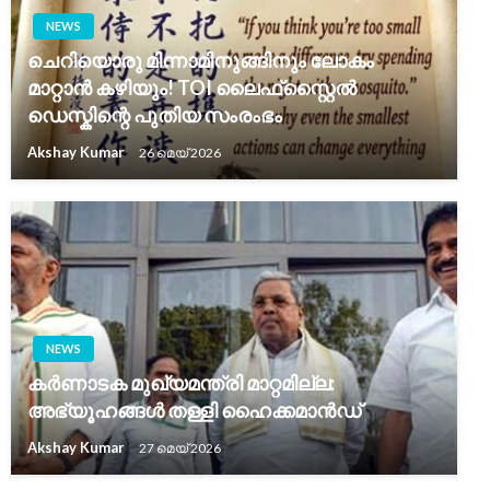
NEWS
ചെറിയൊരു മിന്നാമിനുങ്ങിനും ലോകം
മാറ്റാൻ കഴിയും! TOI ലൈഫ്‌സ്റ്റൈൽ
ഡെസ്കിന്റെ പുതിയ സംരംഭം
Akshay Kumar
26 മെയ്‌ 2026
NEWS
കർണാടക മുഖ്യമന്ത്രി മാറ്റമില്ല:
അഭ്യൂഹങ്ങൾ തള്ളി ഹൈക്കമാൻഡ്
Akshay Kumar
27 മെയ്‌ 2026