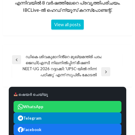
എന്നിവയിൽ 8 വർഷത്തിലേറെ പ്രവൃത്തിപരിചയം.
IBCLive-ൽ ഹെഡ് ന്യൂസ് കറസ്പോണ്ടന്റ്.
View all posts
പോസ്റ്റുകളിലൂടെ
ഡികെ ശിവകുമാറിൻ്റെ മുഖ്യമന്ത്രി പദം:
Previous
ജെഡി(എസ്) നിലനിൽപ്പിന് ഭീഷണി
Post
NEET-UG 2026 റദ്ദാക്കി: ‘UPSC-യിൽ നിന്ന്
Next
പഠിക്കൂ’ എന്ന് സുപ്രീം കോടതി
Post
ഷെയർ ചെയ്യൂ
WhatsApp
Telegram
Facebook