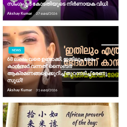
സിംഗപ്പൂർ കോടതിയുടെ നിർണായക വിധി
Akshay Kumar
27 മെയ്‌ 2026
NEWS
68 ലക്ഷം വരെ ഉണ്ടാക്കി, ഇതിലും ഭേദം
കാൻസർ വന്നത്; സൈബർ
ആക്രമണങ്ങളെക്കുറിച്ച് തുറന്നടിച്ച് രേണു
സുധി!
Akshay Kumar
31 മെയ്‌ 2026