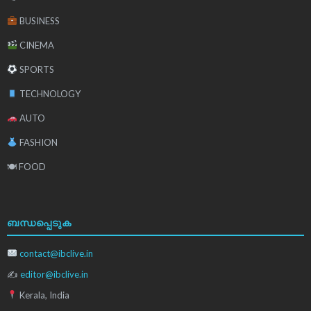
BUSINESS
CINEMA
SPORTS
TECHNOLOGY
AUTO
FASHION
🍽 FOOD
ബന്ധപ്പെടുക
contact@ibclive.in
✍
editor@ibclive.in
Kerala, India