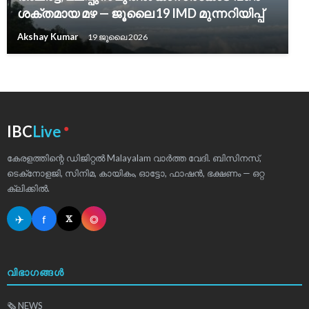
ശക്തമായ മഴ — ജൂലൈ 19 IMD മുന്നറിയിപ്പ്
Akshay Kumar
19 ജൂലൈ 2026
●
IBC
Live
കേരളത്തിന്റെ ഡിജിറ്റൽ Malayalam വാർത്ത വേദി. ബിസിനസ്,
ടെക്‌നോളജി, സിനിമ, കായികം, ഓട്ടോ, ഫാഷൻ, ഭക്ഷണം — ഒറ്റ
ക്ലിക്കിൽ.
✈
f
◎
𝕏
വിഭാഗങ്ങൾ
🗞 NEWS