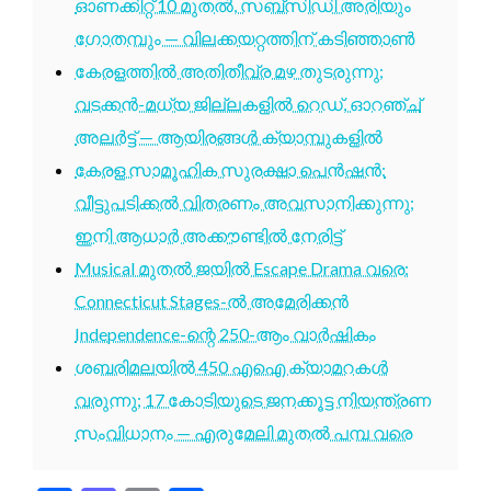
ഓണക്കിറ്റ് 10 മുതൽ, സബ്സിഡി അരിയും
ഗോതമ്പും — വിലക്കയറ്റത്തിന് കടിഞ്ഞാൺ
കേരളത്തിൽ അതിതീവ്ര മഴ തുടരുന്നു;
വടക്കൻ-മധ്യ ജില്ലകളിൽ റെഡ്, ഓറഞ്ച്
അലർട്ട് — ആയിരങ്ങൾ ക്യാമ്പുകളിൽ
കേരള സാമൂഹിക സുരക്ഷാ പെൻഷൻ:
വീട്ടുപടിക്കൽ വിതരണം അവസാനിക്കുന്നു;
ഇനി ആധാർ അക്കൗണ്ടിൽ നേരിട്ട്
Musical മുതൽ ജയിൽ Escape Drama വരെ:
Connecticut Stages-ൽ അമേരിക്കൻ
Independence-ന്റെ 250-ആം വാർഷികം
ശബരിമലയിൽ 450 എഐ ക്യാമറകൾ
വരുന്നു; 17 കോടിയുടെ ജനക്കൂട്ട നിയന്ത്രണ
സംവിധാനം — എരുമേലി മുതൽ പമ്പ വരെ