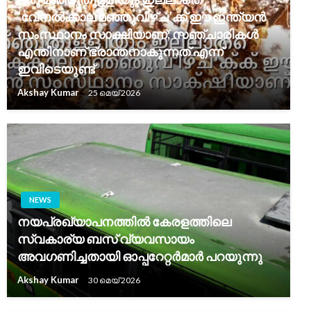
‘വേനൽക്കാല മഞ്ഞുവീഴ്ച’ക്ക് ഈ ഇന്ത്യൻ
സംസ്ഥാനം സാക്ഷിയാണ്; സഞ്ചാരികൾ
എന്തിനാണ് ഭ്രാന്തനാകുന്നത് എന്ന്
ഇവിടെയുണ്ട്
Akshay Kumar
25 മെയ്‌ 2026
NEWS
നയപ്രഖ്യാപനത്തിൽ കേരളത്തിലെ
സ്വകാര്യ ബസ് വ്യവസായം
അവഗണിച്ചതായി ഓപ്പറേറ്റർമാർ പറയുന്നു
Akshay Kumar
30 മെയ്‌ 2026