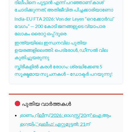
ദിലീപിനെ പൂട്ടാൻ എന്ന് പറഞ്ഞാണ് കാശ്
ചോദിക്കുന്നത്, അതിജീവിത പിച്ചക്കാരിയാണോ
India-EU FTA 2026: Von der Leyen “റെക്കോർഡ്
വേഗം” — 200 കോടി ജനങ്ങളുടെ വ്യാപാര
ലോകം ഒരൊറ്റ ഒപ്പ് ദൂരെ
ഇന്ത്യയിലെ ഇന്ധനവില പുതിയ
ഉയരങ്ങളിലെത്തി: പെട്രോൾ, ഡീസൽ വില
കുതിച്ചുയരുന്നു
സ്ത്രീകളിൽ കരൾ രോഗം: ശ്രദ്ധിക്കേണ്ട 5
സൂക്ഷ്മമായ സൂചനകൾ – ഡോക്ടർ പറയുന്നു!
പുതിയ വാർത്തകൾ
ഓണം റിലീസ് 2026: ഓഗസ്റ്റ് 20ന് ‘ഐ ആം
ഗെയിം’, ‘ഖലീഫ’ ഏറ്റുമുട്ടൽ; 21ന്