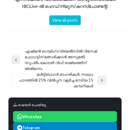
IBCLive-ൽ ഹെഡ് ന്യൂസ് കറസ്പോണ്ടന്റ്.
View all posts
പോസ്റ്റുകളിലൂടെ
ഏഷ്യൻ ഗെയിംസ് ട്രയൽസിൽ വിനേഷ്
ഫോഗട്ടിന് മത്സരിക്കാൻ അനുമതി;
Previous
സുപ്രീം കോടതി വിധി രാജ്യത്തിന്
Post
അഭിമാനം
മൾട്ടിബാഗർ ഓഹരികൾ: നാലാം
പാദത്തിൽ 25% വിൽപ്പന വളർച്ച നേടിയ 15
Next
കമ്പനികൾ
Post
ഷെയർ ചെയ്യൂ
WhatsApp
Telegram