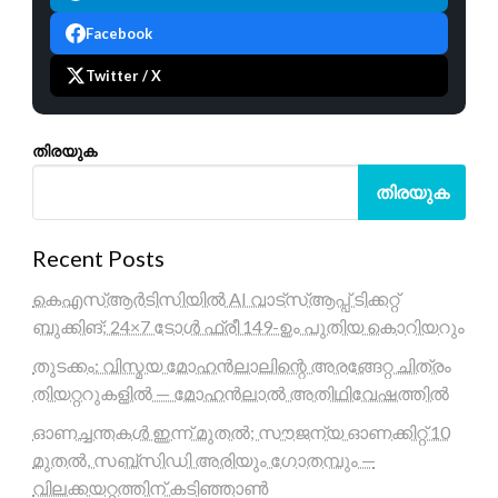
Facebook
Twitter / X
തിരയുക
തിരയുക
Recent Posts
കെഎസ്ആർടിസിയിൽ AI വാട്സ്ആപ്പ് ടിക്കറ്റ്
ബുക്കിങ്; 24×7 ടോൾ ഫ്രീ 149-ഉം പുതിയ കൊറിയറും
തുടക്കം: വിസ്മയ മോഹൻലാലിന്റെ അരങ്ങേറ്റ ചിത്രം
തിയറ്ററുകളിൽ — മോഹൻലാൽ അതിഥിവേഷത്തിൽ
ഓണച്ചന്തകൾ ഇന്ന് മുതൽ; സൗജന്യ ഓണക്കിറ്റ് 10
മുതൽ, സബ്സിഡി അരിയും ഗോതമ്പും —
വിലക്കയറ്റത്തിന് കടിഞ്ഞാൺ