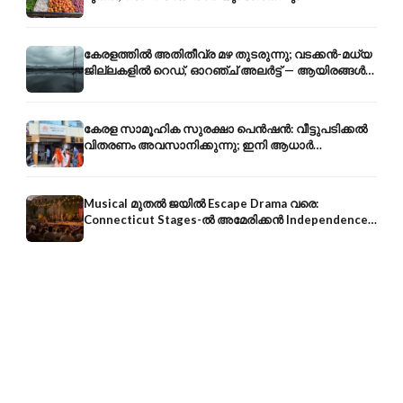
വിലക്കയറ്റത്തിന് കടിഞ്ഞാൺ
കേരളത്തിൽ അതിതീവ്ര മഴ തുടരുന്നു; വടക്കൻ-മധ്യ
ജില്ലകളിൽ റെഡ്, ഓറഞ്ച് അലർട്ട് — ആയിരങ്ങൾ
ക്യാമ്പുകളിൽ
കേരള സാമൂഹിക സുരക്ഷാ പെൻഷൻ: വീട്ടുപടിക്കൽ
വിതരണം അവസാനിക്കുന്നു; ഇനി ആധാർ
അക്കൗണ്ടിൽ നേരിട്ട്
Musical മുതൽ ജയിൽ Escape Drama വരെ:
Connecticut Stages-ൽ അമേരിക്കൻ Independence-
ന്റെ 250-ആം വാർഷികം