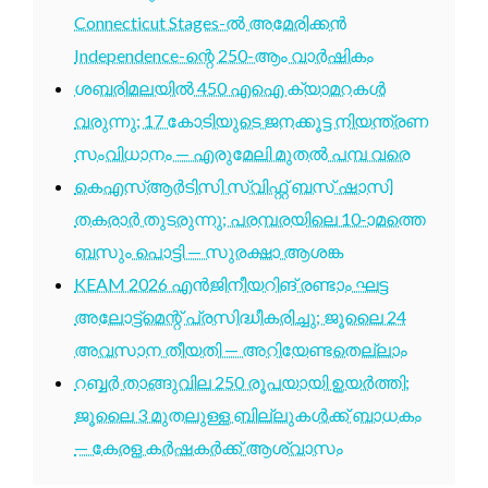
Connecticut Stages-ൽ അമേരിക്കൻ
Independence-ന്റെ 250-ആം വാർഷികം
ശബരിമലയിൽ 450 എഐ ക്യാമറകൾ
വരുന്നു; 17 കോടിയുടെ ജനക്കൂട്ട നിയന്ത്രണ
സംവിധാനം — എരുമേലി മുതൽ പമ്പ വരെ
കെഎസ്ആർടിസി സ്വിഫ്റ്റ് ബസ് ഷാസി
തകരാർ തുടരുന്നു; പരമ്പരയിലെ 10-ാമത്തെ
ബസും പൊട്ടി — സുരക്ഷാ ആശങ്ക
KEAM 2026 എൻജിനീയറിങ് രണ്ടാം ഘട്ട
അലോട്ട്മെന്റ് പ്രസിദ്ധീകരിച്ചു; ജൂലൈ 24
അവസാന തീയതി — അറിയേണ്ടതെല്ലാം
റബ്ബർ താങ്ങുവില 250 രൂപയായി ഉയർത്തി;
ജൂലൈ 3 മുതലുള്ള ബില്ലുകൾക്ക് ബാധകം
— കേരള കർഷകർക്ക് ആശ്വാസം