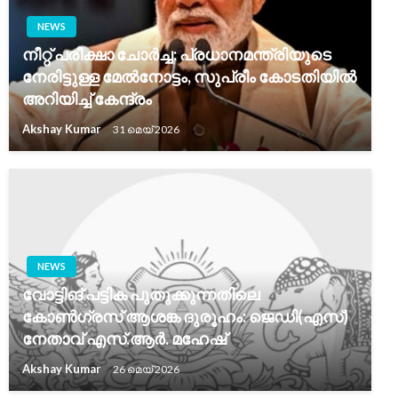
NEWS
നീറ്റ് പരീക്ഷാ ചോർച്ച: പ്രധാനമന്ത്രിയുടെ
നേരിട്ടുള്ള മേൽനോട്ടം, സുപ്രീം കോടതിയിൽ
അറിയിച്ച് കേന്ദ്രം
Akshay Kumar
31 മെയ്‌ 2026
NEWS
വോട്ടിങ് പട്ടിക പുതുക്കുന്നതിലെ
കോൺഗ്രസ് ആശങ്ക ദുരൂഹം: ജെഡി(എസ്)
നേതാവ് എസ്.ആർ. മഹേഷ്
Akshay Kumar
26 മെയ്‌ 2026