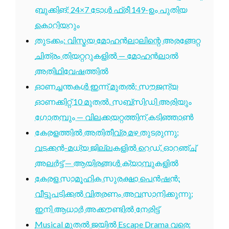
ബുക്കിങ്; 24×7 ടോൾ ഫ്രീ 149-ഉം പുതിയ
കൊറിയറും
തുടക്കം: വിസ്മയ മോഹൻലാലിന്റെ അരങ്ങേറ്റ
ചിത്രം തിയറ്ററുകളിൽ — മോഹൻലാൽ
അതിഥിവേഷത്തിൽ
ഓണച്ചന്തകൾ ഇന്ന് മുതൽ; സൗജന്യ
ഓണക്കിറ്റ് 10 മുതൽ, സബ്സിഡി അരിയും
ഗോതമ്പും — വിലക്കയറ്റത്തിന് കടിഞ്ഞാൺ
കേരളത്തിൽ അതിതീവ്ര മഴ തുടരുന്നു;
വടക്കൻ-മധ്യ ജില്ലകളിൽ റെഡ്, ഓറഞ്ച്
അലർട്ട് — ആയിരങ്ങൾ ക്യാമ്പുകളിൽ
കേരള സാമൂഹിക സുരക്ഷാ പെൻഷൻ:
വീട്ടുപടിക്കൽ വിതരണം അവസാനിക്കുന്നു;
ഇനി ആധാർ അക്കൗണ്ടിൽ നേരിട്ട്
Musical മുതൽ ജയിൽ Escape Drama വരെ: