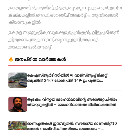
കേരളത്തിൽ അതിതീവ്ര മഴ തുടരുന്നു; വടക്കൻ-മധ്യ
ജില്ലകളിൽ റെഡ്, ഓറഞ്ച് അലർട്ട് — ആയിരങ്ങൾ
ക്യാമ്പുകളിൽ
കേരള സാമൂഹിക സുരക്ഷാ പെൻഷൻ: വീട്ടുപടിക്കൽ
വിതരണം അവസാനിക്കുന്നു; ഇനി ആധാർ
അക്കൗണ്ടിൽ നേരിട്ട്
ജനപ്രിയ വാർത്തകൾ
കെഎസ്ആർടിസിയിൽ AI വാട്സ്ആപ്പ് ടിക്കറ്റ്
ബുക്കിങ്; 24×7 ടോൾ ഫ്രീ 149-ഉം പുതിയ
കൊറിയറും
തുടക്കം: വിസ്മയ മോഹൻലാലിന്റെ അരങ്ങേറ്റ ചിത്രം
തിയറ്ററുകളിൽ — മോഹൻലാൽ അതിഥിവേഷത്തിൽ
ഓണച്ചന്തകൾ ഇന്ന് മുതൽ; സൗജന്യ ഓണക്കിറ്റ് 10
മുതൽ, സബ്സിഡി അരിയും ഗോതമ്പും —