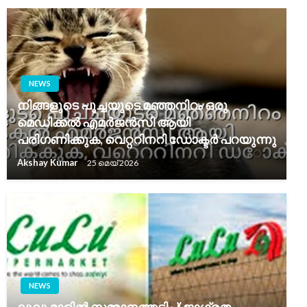
NEWS
നിങ്ങളുടെ പൂച്ചയുടെ മഞ്ഞനിറം ഒരു
മെഡിക്കൽ എമർജൻസി ആയി
പരിഗണിക്കുക, വെറ്ററിനറി ഡോക്ടർ പറയുന്നു
Akshay Kumar
25 മെയ്‌ 2026
NEWS