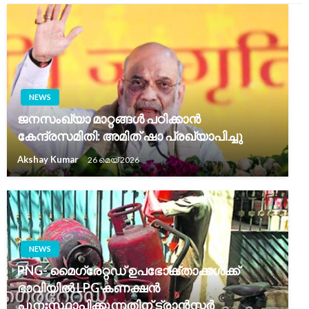
NEWS
ജനസംഖ്യാ മാറ്റങ്ങൾ പഠിക്കാൻ
കേന്ദ്രസമിതി: അമിത് ഷാ പ്രഖ്യാപിച്ചു
Akshay Kumar
26 മെയ്‌ 2026
NEWS
PNG- മൈഗ്രേറ്റഡ് ഉപഭോക്താക്കൾക്ക്
ഭാവിയിൽ LPG കണക്ഷൻ
പുനഃസ്ഥാപിക്കുന്നതിന് ട്രാൻസ്ഫർ