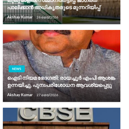
ലുലു മാളിൽ സമ്മാനത്തട്ടിപ്പ്: ജാഗ്രത
പാലിക്കാൻ അധികൃതരുടെ മുന്നറിയിപ്പ്
Akshay Kumar
26 മെയ്‌ 2026
NEWS
ഐടി നിയമ ഭേദഗതി: രായച്ചൂർ എംപി ആശങ്ക
ഉന്നയിച്ചു, പുനഃപരിശോധന ആവശ്യപ്പെട്ടു
Akshay Kumar
27 മെയ്‌ 2026