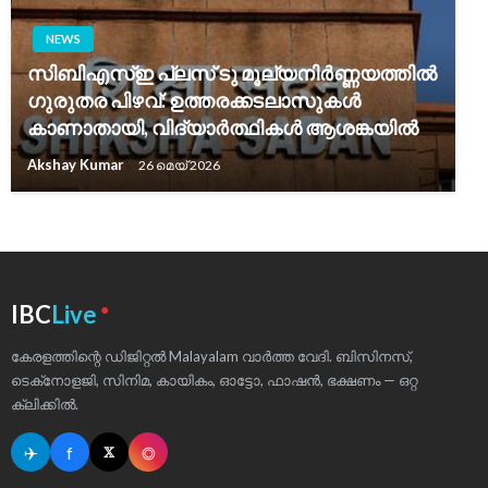
NEWS
സിബിഎസ്ഇ പ്ലസ് ടു മൂല്യനിർണ്ണയത്തിൽ
ഗുരുതര പിഴവ്: ഉത്തരക്കടലാസുകൾ
കാണാതായി, വിദ്യാർത്ഥികൾ ആശങ്കയിൽ
Akshay Kumar
26 മെയ്‌ 2026
●
IBC
Live
കേരളത്തിന്റെ ഡിജിറ്റൽ Malayalam വാർത്ത വേദി. ബിസിനസ്,
ടെക്‌നോളജി, സിനിമ, കായികം, ഓട്ടോ, ഫാഷൻ, ഭക്ഷണം — ഒറ്റ
ക്ലിക്കിൽ.
✈
f
◎
𝕏