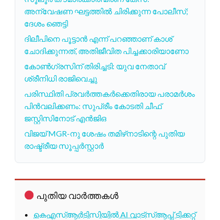
അന്വേഷണ ഘട്ടത്തിൽ ചിരിക്കുന്ന പോലീസ്;
ദേശം ഞെട്ടി
ദിലീപിനെ പൂട്ടാൻ എന്ന് പറഞ്ഞാണ് കാശ്
ചോദിക്കുന്നത്, അതിജീവിത പിച്ചക്കാരിയാണോ
കോൺഗ്രസിന് തിരിച്ചടി: യുവ നേതാവ്
ശ്രീനിധി രാജിവെച്ചു
പരിസ്ഥിതി പ്രവർത്തകർക്കെതിരായ പരാമർശം
പിൻവലിക്കണം: സുപ്രീം കോടതി ചീഫ്
ജസ്റ്റിസിനോട് എൻജിഒ
വിജയ് MGR-നു ശേഷം തമിഴ്‌നാടിന്റെ പുതിയ
രാഷ്ട്രീയ സൂപ്പർസ്റ്റാർ
പുതിയ വാർത്തകൾ
കെഎസ്ആർടിസിയിൽ AI വാട്സ്ആപ്പ് ടിക്കറ്റ്