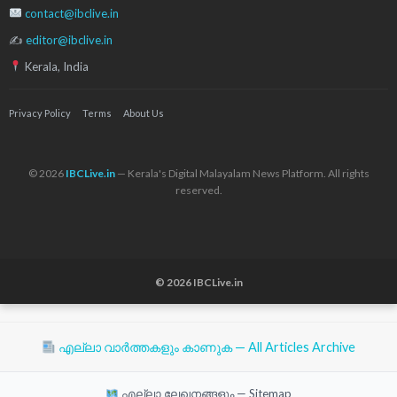
contact@ibclive.in
✍
editor@ibclive.in
Kerala, India
Privacy Policy
Terms
About Us
© 2026
IBCLive.in
— Kerala's Digital Malayalam News Platform. All rights
reserved.
© 2026 IBCLive.in
എല്ലാ വാർത്തകളും കാണുക — All Articles Archive
എല്ലാ ലേഖനങ്ങളും — Sitemap