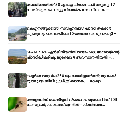
ശബരിമലയിൽ 450 എഐ ക്യാമറകൾ വരുന്നു; 17
കോടിയുടെ ജനക്കൂട്ട നിയന്ത്രണ സംവിധാനം —
എരുമേലി മുതൽ പമ്പ വരെ
കെഎസ്ആർടിസി സ്വിഫ്റ്റ് ബസ് ഷാസി തകരാർ
തുടരുന്നു; പരമ്പരയിലെ 10-ാമത്തെ ബസും പൊട്ടി —
സുരക്ഷാ ആശങ്ക
KEAM 2026 എൻജിനീയറിങ് രണ്ടാം ഘട്ട അലോട്ട്മെന്റ്
പ്രസിദ്ധീകരിച്ചു; ജൂലൈ 24 അവസാന തീയതി —
അറിയേണ്ടതെല്ലാം
റബ്ബർ താങ്ങുവില 250 രൂപയായി ഉയർത്തി; ജൂലൈ 3
മുതലുള്ള ബില്ലുകൾക്ക് ബാധകം — കേരള
കർഷകർക്ക് ആശ്വാസം
കേരളത്തിൽ ഡെങ്കിപ്പനി വ്യാപനം; ജൂലൈ 16ന് 108
കേസുകൾ, പാലക്കാട് മുന്നിൽ — പ്രതിരോധം
എങ്ങനെ?