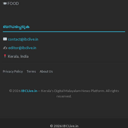
🍽 FOOD
ബന്ധപ്പെടുക
contact@ibclive.in
✍
editor@ibclive.in
Kerala, India
Privacy Policy
Terms
About Us
© 2026
IBCLive.in
— Kerala's Digital Malayalam News Platform. All rights
reserved.
© 2026 IBCLive.in