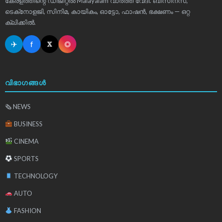
കേരളത്തിന്റെ ഡിജിറ്റൽ Malayalam വാർത്ത വേദി. ബിസിനസ്,
ടെക്‌നോളജി, സിനിമ, കായികം, ഓട്ടോ, ഫാഷൻ, ഭക്ഷണം — ഒറ്റ
ക്ലിക്കിൽ.
✈
f
◎
𝕏
വിഭാഗങ്ങൾ
🗞 NEWS
BUSINESS
CINEMA
SPORTS
TECHNOLOGY
AUTO
FASHION