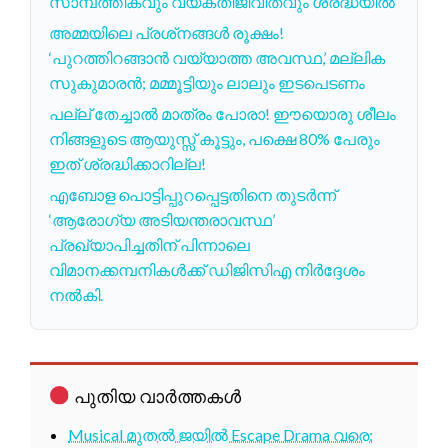
സാമ്പത്തികവും വ്യക്തിജീവിതവും ശ്രദ്ധയിൽ
അമ്മയിലെ പ്രശ്‌നങ്ങൾ രൂക്ഷം!
‘പുറത്തിറങ്ങാൻ വയ്യാത്ത അവസ്ഥ,’ മല്ലിക
സുകുമാരൻ; മമ്മൂട്ടിയും ലാലും ഇടപെടണം
പല്ല് തേച്ചാൽ മാത്രം പോരാ! ഈയൊരു ശീലം
നിങ്ങളുടെ ആയുസ്സ് കൂട്ടും, പക്ഷെ 80% പേരും
ഇത് ശ്രദ്ധിക്കാറില്ല!
എബോള പൊട്ടിപ്പുറപ്പെട്ടതിനെ തുടർന്ന്
‘ആരോഗ്യ അടിയന്തരാവസ്ഥ’
പ്രഖ്യാപിച്ചതിന് പിന്നാലെ
വിമാനക്കമ്പനികൾക്ക് ഡിജിസിഎ നിർദ്ദേശം
നൽകി.
പുതിയ വാർത്തകൾ
Musical മുതൽ ജയിൽ Escape Drama വരെ: