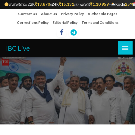
സ്വർണം 22K
₹13,870
•
/g
24K
₹15,131
/g
•
പവൻ
₹1,10,959
•
Kochi
25°C
•
Skip
Contact Us
About Us
Privacy Policy
Author Bio Pages
to
Corrections Policy
Editorial Policy
Terms and Conditions
content
IBC Live