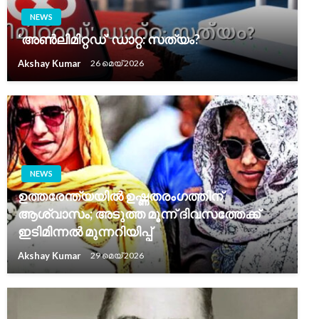
NEWS
‘അൺലിമിറ്റഡ്’ ഡാറ്റ: സത്യം?
Akshay Kumar
26 മെയ്‌ 2026
NEWS
ഉത്തരേന്ത്യയിൽ ഉഷ്ണതരംഗത്തിന്
ആശ്വാസം; അടുത്ത മൂന്ന് ദിവസത്തേക്ക്
ഇടിമിന്നൽ മുന്നറിയിപ്പ്
Akshay Kumar
29 മെയ്‌ 2026