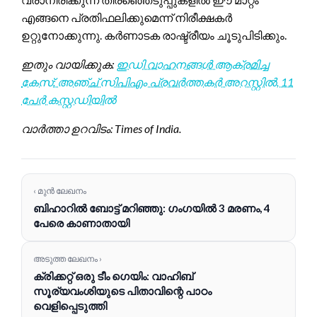
എങ്ങനെ പ്രതിഫലിക്കുമെന്ന് നിരീക്ഷകർ
ഉറ്റുനോക്കുന്നു. കർണാടക രാഷ്ട്രീയം ചൂടുപിടിക്കും.
ഇതും വായിക്കുക:
ഇഡി വാഹനങ്ങൾ ആക്രമിച്ച
കേസ്: അഞ്ച് സിപിഎം പ്രവർത്തകർ അറസ്റ്റിൽ, 11
പേർ കസ്റ്റഡിയിൽ
വാർത്താ ഉറവിടം: Times of India.
‹ മുൻ ലേഖനം
ബിഹാറിൽ ബോട്ട് മറിഞ്ഞു: ഗംഗയിൽ 3 മരണം, 4
പേരെ കാണാതായി
അടുത്ത ലേഖനം ›
ക്രിക്കറ്റ് ഒരു ടീം ഗെയിം: വാഹിബ്
സൂര്യവംശിയുടെ പിതാവിന്റെ പാഠം
വെളിപ്പെടുത്തി