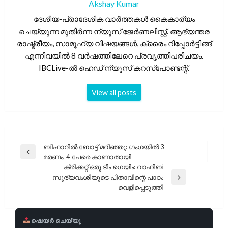
Akshay Kumar
ദേശീയ-പ്രാദേശിക വാർത്തകൾ കൈകാര്യം
ചെയ്യുന്ന മുതിർന്ന ന്യൂസ് ജേർണലിസ്റ്റ്. ആഭ്യന്തര
രാഷ്ട്രീയം, സാമൂഹ്യ വിഷയങ്ങൾ, ക്രൈം റിപ്പോർട്ടിങ്ങ്
എന്നിവയിൽ 8 വർഷത്തിലേറെ പ്രവൃത്തിപരിചയം.
IBCLive-ൽ ഹെഡ് ന്യൂസ് കറസ്പോണ്ടന്റ്.
View all posts
പോസ്റ്റുകളിലൂടെ
ബിഹാറിൽ ബോട്ട് മറിഞ്ഞു: ഗംഗയിൽ 3
Previous
മരണം, 4 പേരെ കാണാതായി
Post
ക്രിക്കറ്റ് ഒരു ടീം ഗെയിം: വാഹിബ്
സൂര്യവംശിയുടെ പിതാവിന്റെ പാഠം
Next
വെളിപ്പെടുത്തി
Post
ഷെയർ ചെയ്യൂ