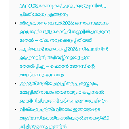
16ന് 108 കേസുകൾ, പാലക്കാട് മുന്നിൽ —
പ്രതിരോധം എങ്ങനെ?
തിരുവോണം ബമ്പർ 2026: ഒന്നാം സമ്മാനം
റെക്കോർഡ് 30 കോടി; ടിക്കറ്റ് വിൽപന ഇന്ന്
മുതൽ — വില, നറുക്കെടുപ്പ് തീയതി
ഫുട്ബോൾ ലോകകപ്പ് 2026 സ്പെയിനിന്;
ഫൈനലിൽ അർജന്റീനയെ 1-0ന്
തോൽപ്പിച്ചു — ഫെറാൻ ടോറസിന്റെ
അധികസമയ ഗോൾ
72-ാമത് ദേശീയ ചലച്ചിത്ര പുരസ്കാരം:
മമ്മൂട്ടിക്ക് നാലാം തവണയും മികച്ച നടൻ;
ഫെമിനിച്ചി ഫാത്തിമ മികച്ച മലയാള ചിത്രം
വിക്രം-1 ചരിത്ര വിജയം: ഇന്ത്യയുടെ
ആദ്യ സ്വകാര്യ ഓർബിറ്റൽ റോക്കറ്റ് 450
കി.മീ ഭ്രമണപഥത്തിൽ