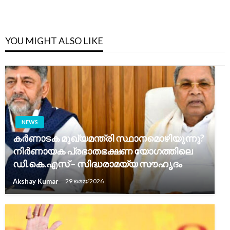
YOU MIGHT ALSO LIKE
NEWS
കർണാടക മുഖ്യമന്ത്രി സ്ഥാനമൊഴിയുന്നു?
നിർണായക പ്രഭാതഭക്ഷണ യോഗത്തിലെ
ഡി.കെ.എസ് – സിദ്ധരാമയ്യ സൗഹൃദം
Akshay Kumar
29 മെയ്‌ 2026