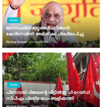
NEWS
ജനസംഖ്യാ മാറ്റങ്ങൾ പഠിക്കാൻ
കേന്ദ്രസമിതി: അമിത് ഷാ പ്രഖ്യാപിച്ചു
Akshay Kumar
26 മെയ്‌ 2026
NEWS
പിണറായി വിജയന്റെ വീട്ടിൽ ഇഡി റെയ്ഡ്:
സിപിഎം പ്രതിഷേധം ആളിക്കത്തി
Akshay Kumar
28 മെയ്‌ 2026