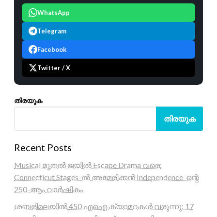
WhatsApp
Telegram
Facebook
Twitter / X
തിരയുക
തിരയുക
Recent Posts
Musical മുതൽ ജയിൽ Escape Drama വരെ:
Connecticut Stages-ൽ അമേരിക്കൻ Independence-ന്റെ
250-ആം വാർഷികം
ശബരിമലയിൽ 450 എഐ ക്യാമറകൾ വരുന്നു; 17