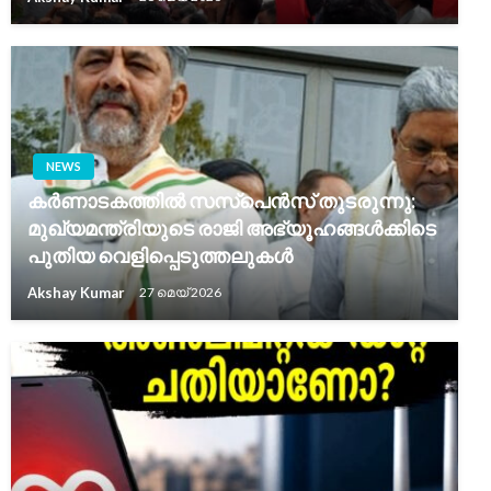
NEWS
കർണാടകത്തിൽ സസ്പെൻസ് തുടരുന്നു:
മുഖ്യമന്ത്രിയുടെ രാജി അഭ്യൂഹങ്ങൾക്കിടെ
പുതിയ വെളിപ്പെടുത്തലുകൾ
Akshay Kumar
27 മെയ്‌ 2026