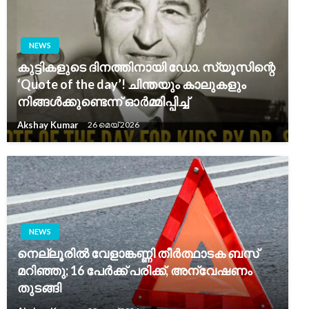
NEWS
കുട്ടികളുടെ ദിനത്തിനായി ഡോ. സ്യൂസിന്റെ
‘Quote of the day’! ചിന്തയും കാലുകളും
നിങ്ങൾക്കുണ്ടെന്ന് ഓർമ്മിപ്പിച്ച്
Akshay Kumar
26 മെയ്‌ 2026
NEWS
നെല്ലൂരിൽ വേളാങ്കണ്ണി തീർത്ഥാടക ബസ്
മറിഞ്ഞു; 16 പേർക്ക് പരിക്ക്, അന്വേഷണം
തുടങ്ങി