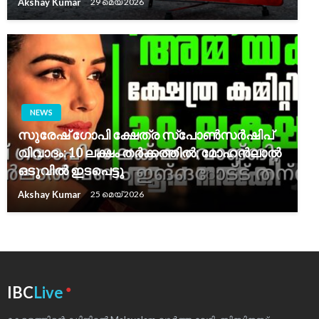
Akshay Kumar
29 മെയ്‌ 2026
NEWS
സുരേഷ് ഗോപി ക്ഷേത്ര സ്‌പോൺസർഷിപ്‌
വിവാദം: 10 ലക്ഷം തർക്കത്തിൽ; മോഹൻലാൽ
ഒടുവിൽ ഇടപെട്ടു
Akshay Kumar
25 മെയ്‌ 2026
●
IBC
Live