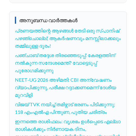
അനുബന്ധ വാർത്തകൾ
പ്രണയത്തിന്റെ ആഴങ്ങൾ തേടി ഒരു സ്പാനിഷ്
പഴഞ്ചൊല്ല്; ആകർഷണവും മനസ്സിലാക്കലും
തമ്മിലുള്ള ദൂരം!
പഞ്ചാബ് തദ്ദേശ തിരഞ്ഞെടുപ്പ്: കേരളത്തിന്
നൽകുന്ന സന്ദേശമെന്ത്? വോട്ടെടുപ്പ്
പുരോഗമിക്കുന്നു
NEET-UG 2026 അഴിമതി: CBI അന്വേഷണം
വ്യാപിക്കുന്നു, പരീക്ഷ റദ്ദാക്കണമെന്ന് ദേശീയ
മുറവിളി
വിജയ് TVK നയിച്ച് തമിഴ്നാട് ഭരണം പിടിക്കുന്നു;
118 എംഎല്‍എ പിന്തുണ, പുതിയ ചരിത്രം
ഇന്നത്തെ രാശിഫലം: വൃശഭം ഉൾപ്പെടെ എല്ലാ
രാശികൾക്കും നിർണായക ദിനം,