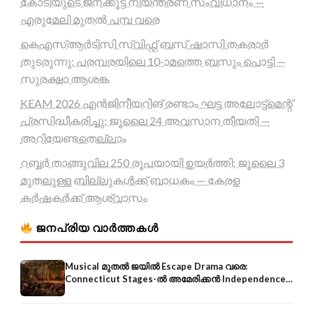
കോടിയുടെ ജനക്കൂട്ട നിയന്ത്രണ സംവിധാനം —
എരുമേലി മുതൽ പമ്പ വരെ
കെഎസ്ആർടിസി സ്വിഫ്റ്റ് ബസ് ഷാസി തകരാർ
തുടരുന്നു; പരമ്പരയിലെ 10-ാമത്തെ ബസും പൊട്ടി —
സുരക്ഷാ ആശങ്ക
KEAM 2026 എൻജിനീയറിങ് രണ്ടാം ഘട്ട അലോട്ട്മെന്റ്
പ്രസിദ്ധീകരിച്ചു; ജൂലൈ 24 അവസാന തീയതി —
അറിയേണ്ടതെല്ലാം
റബ്ബർ താങ്ങുവില 250 രൂപയായി ഉയർത്തി; ജൂലൈ 3
മുതലുള്ള ബില്ലുകൾക്ക് ബാധകം — കേരള
കർഷകർക്ക് ആശ്വാസം
ജനപ്രിയ വാർത്തകൾ
Musical മുതൽ ജയിൽ Escape Drama വരെ:
Connecticut Stages-ൽ അമേരിക്കൻ Independence-
ന്റെ 250-ആം വാർഷികം