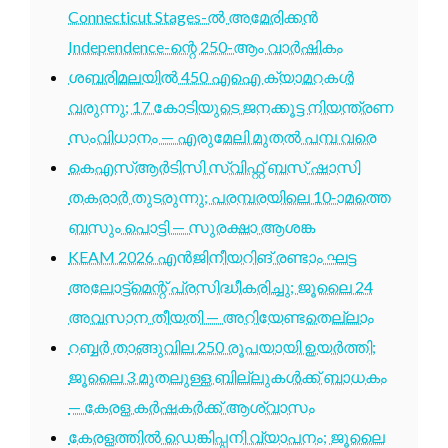
Connecticut Stages-ൽ അമേരിക്കൻ
Independence-ന്റെ 250-ആം വാർഷികം
ശബരിമലയിൽ 450 എഐ ക്യാമറകൾ
വരുന്നു; 17 കോടിയുടെ ജനക്കൂട്ട നിയന്ത്രണ
സംവിധാനം — എരുമേലി മുതൽ പമ്പ വരെ
കെഎസ്ആർടിസി സ്വിഫ്റ്റ് ബസ് ഷാസി
തകരാർ തുടരുന്നു; പരമ്പരയിലെ 10-ാമത്തെ
ബസും പൊട്ടി — സുരക്ഷാ ആശങ്ക
KEAM 2026 എൻജിനീയറിങ് രണ്ടാം ഘട്ട
അലോട്ട്മെന്റ് പ്രസിദ്ധീകരിച്ചു; ജൂലൈ 24
അവസാന തീയതി — അറിയേണ്ടതെല്ലാം
റബ്ബർ താങ്ങുവില 250 രൂപയായി ഉയർത്തി;
ജൂലൈ 3 മുതലുള്ള ബില്ലുകൾക്ക് ബാധകം
— കേരള കർഷകർക്ക് ആശ്വാസം
കേരളത്തിൽ ഡെങ്കിപ്പനി വ്യാപനം; ജൂലൈ