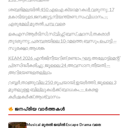
ശബരിമലയിൽ 450 എഐ ക്യാമറകൾ വരുന്നു; 17
കോടിയുടെ ജനക്കൂട്ട നിയന്ത്രണ സംവിധാനം —
എരുമേലി മുതൽ പമ്പ വരെ
കെഎസ്ആർടിസി സ്വിഫ്റ്റ് ബസ് ഷാസി തകരാർ
തുടരുന്നു; പരമ്പരയിലെ 10-ാമത്തെ ബസും പൊട്ടി —
സുരക്ഷാ ആശങ്ക
KEAM 2026 എൻജിനീയറിങ് രണ്ടാം ഘട്ട അലോട്ട്മെന്റ്
പ്രസിദ്ധീകരിച്ചു; ജൂലൈ 24 അവസാന തീയതി —
അറിയേണ്ടതെല്ലാം
റബ്ബർ താങ്ങുവില 250 രൂപയായി ഉയർത്തി; ജൂലൈ 3
മുതലുള്ള ബില്ലുകൾക്ക് ബാധകം — കേരള
കർഷകർക്ക് ആശ്വാസം
ജനപ്രിയ വാർത്തകൾ
Musical മുതൽ ജയിൽ Escape Drama വരെ: