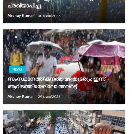
പ്രഖ്യാപിച്ചു
Akshay Kumar
30 മെയ്‌ 2026
NEWS
സംസ്ഥാനത്ത് കനത്ത മഴ തുടരും; ഇന്ന്
ആറിടത്ത് യെല്ലോ അലര്‍ട്ട്
Akshay Kumar
29 മെയ്‌ 2026