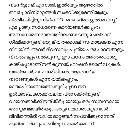
നടന്നിട്ടുണ്ട്. എന്നാൽ, ഇത്രയും ആഴത്തിൽ
തലച്ചോറിന് മാറ്റങ്ങൾ സംഭവിക്കുമെന്ന് ആരും
പ്രതീക്ഷിച്ചിരുന്നില്ല. TOI ലൈഫ്‌സ്റ്റൈൽ ഡെസ്ക്
എപ്പോഴും സാധാരണ കാര്യങ്ങൾക്കപ്പുറം
അസാധാരണമായവയിലേക്ക് കടന്നുചെല്ലാൻ
ശ്രമിക്കാറുണ്ട്. ഒരു ജീവിതശൈലി സഹായകൻ എന്ന
നിലയിൽ, അവർ ദിവസവും പുതിയ പ്രചോദനങ്ങളും
വിവരങ്ങളും നൽകുന്നു. ഈ പഠനം അത്തരമൊരു
കാഴ്ചപ്പാടാണ് നൽകുന്നത്. ഫാഷൻ ട്രെൻഡുകൾ,
യാത്രകൾ, പാചകരീതികൾ, ആരോഗ്യ
നുറുങ്ങുകൾ എന്നിവയ്‌ക്കപ്പുറം,
മാതാപിതാത്വത്തെക്കുറിച്ചുള്ള ഈ
ഉൾക്കാഴ്ചകൾക്ക് വലിയ പ്രസക്തിയുണ്ട്.
വായനക്കാർക്ക് ഇത് തീർച്ചയായും ഒരു സമ്പന്നമായ
അനുഭവമായിരിക്കും. അച്ഛനമ്മമാരാകുമ്പോൾ
ജീവിതത്തിൽ വലിയ മാറ്റങ്ങൾ സംഭവിക്കുമെന്നത്
എല്ലാവർക്കും അറിയുന്ന കാര്യമാണ്.