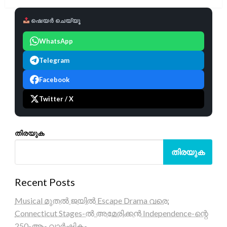
ഷെയർ ചെയ്യൂ
WhatsApp
Telegram
Facebook
Twitter / X
തിരയുക
തിരയുക
Recent Posts
Musical മുതൽ ജയിൽ Escape Drama വരെ:
Connecticut Stages-ൽ അമേരിക്കൻ Independence-ന്റെ
250-ആം വാർഷികം