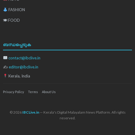
FASHION
🍽 FOOD
ബന്ധപ്പെടുക
contact@ibclive.in
✍
editor@ibclive.in
Kerala, India
Privacy Policy
Terms
About Us
© 2026
IBCLive.in
— Kerala's Digital Malayalam News Platform. All rights
reserved.