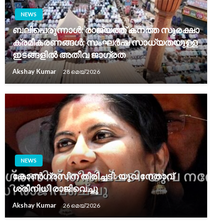
NEWS
ബലിപെരുന്നാൾ: രാജ്യത്ത് കനത്ത സുരക്ഷാ
ക്രമീകരണങ്ങൾ; സംഘർഷ സാധ്യതയുള്ള
ഇടങ്ങളിൽ അതീവ ജാഗ്രത
Akshay Kumar
28 മെയ്‌ 2026
NEWS
കോൺഗ്രസിന് തിരിച്ചടി: യുവ നേതാവ്
ശ്രീനിധി രാജിവെച്ചു
Akshay Kumar
26 മെയ്‌ 2026