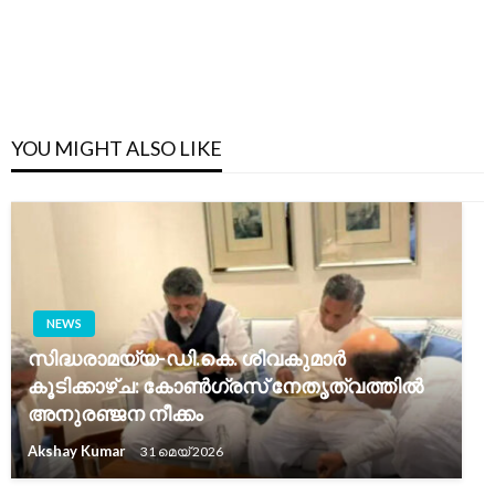
YOU MIGHT ALSO LIKE
NEWS
സിദ്ധരാമയ്യ-ഡി.കെ. ശിവകുമാർ
കൂടിക്കാഴ്ച: കോൺഗ്രസ് നേതൃത്വത്തിൽ
അനുരഞ്ജന നീക്കം
Akshay Kumar
31 മെയ്‌ 2026