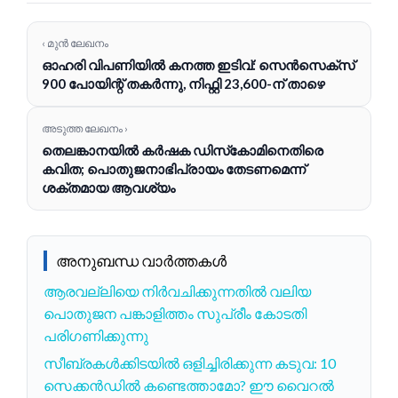
‹ മുൻ ലേഖനം
ഓഹരി വിപണിയിൽ കനത്ത ഇടിവ്: സെൻസെക്സ്
900 പോയിന്റ് തകർന്നു, നിഫ്റ്റി 23,600-ന് താഴെ
അടുത്ത ലേഖനം ›
തെലങ്കാനയിൽ കർഷക ഡിസ്‌കോമിനെതിരെ
കവിത; പൊതുജനാഭിപ്രായം തേടണമെന്ന്
ശക്തമായ ആവശ്യം
അനുബന്ധ വാർത്തകൾ
ആരവല്ലിയെ നിർവചിക്കുന്നതിൽ വലിയ
പൊതുജന പങ്കാളിത്തം സുപ്രീം കോടതി
പരിഗണിക്കുന്നു
സീബ്രകള്‍ക്കിടയില്‍ ഒളിച്ചിരിക്കുന്ന കടുവ: 10
സെക്കന്‍ഡില്‍ കണ്ടെത്താമോ? ഈ വൈറല്‍