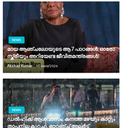
NEWS
മായ ആഞ്ചലോയുടെ ആ 7 പാഠങ്ങൾ; ഓരോ
സ്ത്രീയും അറിയേണ്ട ജീവിതമന്ത്രങ്ങൾ!
Akshay Kumar
27 മെയ്‌ 2026
NEWS
ഡൽഹിക്ക് ആശ്വാസം; കനത്ത മഴയും കാറ്റും
താപനില കുറച്ചു, ഓറഞ്ച് അലർട്ട്