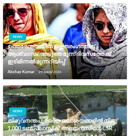
NEWS
ഉത്തരേന്ത്യയിൽ ഉഷ്ണതരംഗത്തിന്
ആശ്വാസം; അടുത്ത മൂന്ന് ദിവസത്തേക്ക്
ഇടിമിന്നൽ മുന്നറിയിപ്പ്
Akshay Kumar
29 മെയ്‌ 2026
NEWS
തിരുവനന്തപുരത്തെ ജലാശയങ്ങളിൽ നിന്ന്
1,000 ടൺ പ്ലാസ്റ്റിക്; അലയൻസിന്റെ CSR
പദ്ധതി നാഴികക്കല്ല് പിന്നിട്ടു — 5 കോടി