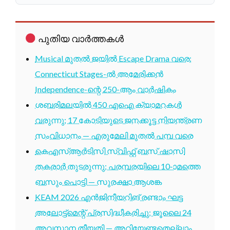
പുതിയ വാർത്തകൾ
Musical മുതൽ ജയിൽ Escape Drama വരെ:
Connecticut Stages-ൽ അമേരിക്കൻ
Independence-ന്റെ 250-ആം വാർഷികം
ശബരിമലയിൽ 450 എഐ ക്യാമറകൾ
വരുന്നു; 17 കോടിയുടെ ജനക്കൂട്ട നിയന്ത്രണ
സംവിധാനം — എരുമേലി മുതൽ പമ്പ വരെ
കെഎസ്ആർടിസി സ്വിഫ്റ്റ് ബസ് ഷാസി
തകരാർ തുടരുന്നു; പരമ്പരയിലെ 10-ാമത്തെ
ബസും പൊട്ടി — സുരക്ഷാ ആശങ്ക
KEAM 2026 എൻജിനീയറിങ് രണ്ടാം ഘട്ട
അലോട്ട്മെന്റ് പ്രസിദ്ധീകരിച്ചു; ജൂലൈ 24
അവസാന തീയതി — അറിയേണ്ടതെല്ലാം