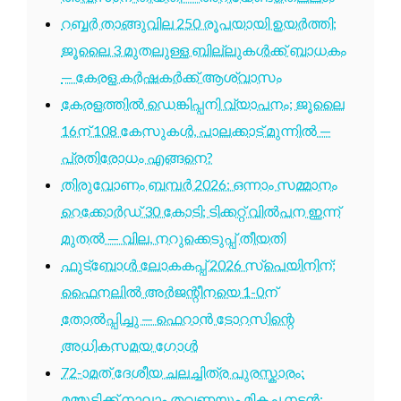
റബ്ബർ താങ്ങുവില 250 രൂപയായി ഉയർത്തി;
ജൂലൈ 3 മുതലുള്ള ബില്ലുകൾക്ക് ബാധകം
— കേരള കർഷകർക്ക് ആശ്വാസം
കേരളത്തിൽ ഡെങ്കിപ്പനി വ്യാപനം; ജൂലൈ
16ന് 108 കേസുകൾ, പാലക്കാട് മുന്നിൽ —
പ്രതിരോധം എങ്ങനെ?
തിരുവോണം ബമ്പർ 2026: ഒന്നാം സമ്മാനം
റെക്കോർഡ് 30 കോടി; ടിക്കറ്റ് വിൽപന ഇന്ന്
മുതൽ — വില, നറുക്കെടുപ്പ് തീയതി
ഫുട്ബോൾ ലോകകപ്പ് 2026 സ്പെയിനിന്;
ഫൈനലിൽ അർജന്റീനയെ 1-0ന്
തോൽപ്പിച്ചു — ഫെറാൻ ടോറസിന്റെ
അധികസമയ ഗോൾ
72-ാമത് ദേശീയ ചലച്ചിത്ര പുരസ്കാരം:
മമ്മൂട്ടിക്ക് നാലാം തവണയും മികച്ച നടൻ;