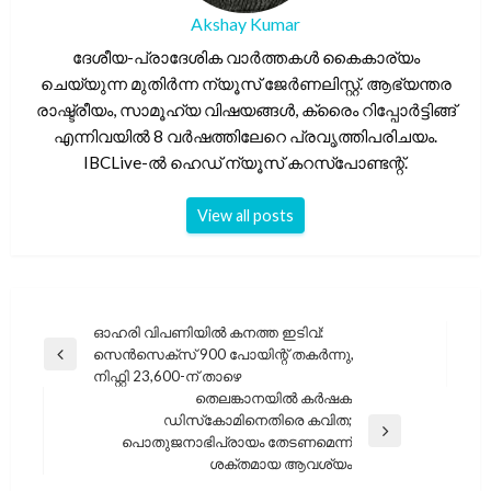
Akshay Kumar
ദേശീയ-പ്രാദേശിക വാർത്തകൾ കൈകാര്യം
ചെയ്യുന്ന മുതിർന്ന ന്യൂസ് ജേർണലിസ്റ്റ്. ആഭ്യന്തര
രാഷ്ട്രീയം, സാമൂഹ്യ വിഷയങ്ങൾ, ക്രൈം റിപ്പോർട്ടിങ്ങ്
എന്നിവയിൽ 8 വർഷത്തിലേറെ പ്രവൃത്തിപരിചയം.
IBCLive-ൽ ഹെഡ് ന്യൂസ് കറസ്പോണ്ടന്റ്.
View all posts
പോസ്റ്റുകളിലൂടെ
ഓഹരി വിപണിയിൽ കനത്ത ഇടിവ്:
സെൻസെക്സ് 900 പോയിന്റ് തകർന്നു,
Previous
നിഫ്റ്റി 23,600-ന് താഴെ
Post
തെലങ്കാനയിൽ കർഷക
ഡിസ്‌കോമിനെതിരെ കവിത;
Next
പൊതുജനാഭിപ്രായം തേടണമെന്ന്
Post
ശക്തമായ ആവശ്യം