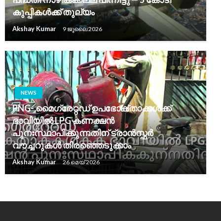
കുപ്പികൾക്ക് തുല്യം
Akshay Kumar
9 ജൂലൈ 2026
NEWS
PNG- മൈഗ്രേറ്റഡ് ഉപഭോക്താക്കൾക്ക്
ഭാവിയിൽ LPG കണക്ഷൻ
പുനഃസ്ഥാപിക്കുന്നതിന് ട്രാൻസ്ഫർ
വൗച്ചറുകൾ തിരഞ്ഞെടുക്കാം
Akshay Kumar
26 മെയ്‌ 2026