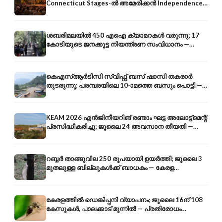
Connecticut Stages-ൽ അമേരിക്കൻ Independence-
ന്റെ 250-ആം വാർഷികം
ശബരിമലയിൽ 450 എഐ ക്യാമറകൾ വരുന്നു; 17
കോടിയുടെ ജനക്കൂട്ട നിയന്ത്രണ സംവിധാനം —
എരുമേലി മുതൽ പമ്പ വരെ
കെഎസ്ആർടിസി സ്വിഫ്റ്റ് ബസ് ഷാസി തകരാർ
തുടരുന്നു; പരമ്പരയിലെ 10-ാമത്തെ ബസും പൊട്ടി —
സുരക്ഷാ ആശങ്ക
KEAM 2026 എൻജിനീയറിങ് രണ്ടാം ഘട്ട അലോട്ട്മെന്റ്
പ്രസിദ്ധീകരിച്ചു; ജൂലൈ 24 അവസാന തീയതി —
അറിയേണ്ടതെല്ലാം
റബ്ബർ താങ്ങുവില 250 രൂപയായി ഉയർത്തി; ജൂലൈ 3
മുതലുള്ള ബില്ലുകൾക്ക് ബാധകം — കേരള
കർഷകർക്ക് ആശ്വാസം
കേരളത്തിൽ ഡെങ്കിപ്പനി വ്യാപനം; ജൂലൈ 16ന് 108
കേസുകൾ, പാലക്കാട് മുന്നിൽ — പ്രതിരോധം
എങ്ങനെ?