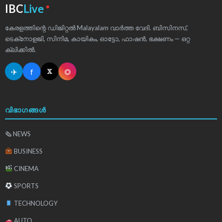
●
IBC
Live
കേരളത്തിന്റെ ഡിജിറ്റൽ Malayalam വാർത്ത വേദി. ബിസിനസ്,
ടെക്‌നോളജി, സിനിമ, കായികം, ഓട്ടോ, ഫാഷൻ, ഭക്ഷണം — ഒറ്റ
ക്ലിക്കിൽ.
✈
f
◎
𝕏
വിഭാഗങ്ങൾ
🗞 NEWS
BUSINESS
CINEMA
SPORTS
TECHNOLOGY
AUTO