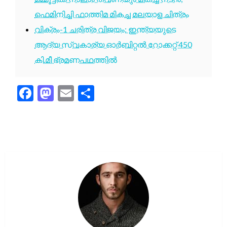
ഫെമിനിച്ചി ഫാത്തിമ മികച്ച മലയാള ചിത്രം
വിക്രം-1 ചരിത്ര വിജയം: ഇന്ത്യയുടെ
ആദ്യ സ്വകാര്യ ഓർബിറ്റൽ റോക്കറ്റ് 450
കി.മീ ഭ്രമണപഥത്തിൽ
Facebook
Mastodon
Email
Share