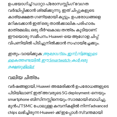
ഉപയോഗിച്ച് ഡാറ്റാ പ്രോസസ്സിംഗ് വേഗത
വർദ്ധിപ്പിക്കാൻ ശ്രമിക്കുന്നു. ഇത് ചിപ്പുകളുടെ
കാര്യക്ഷമത ഗണ്യമായി കൂട്ടും. ഉപരോധങ്ങളെ
മറികടക്കാൻ ഇത് ഒരു താൽക്കാലിക പരിഹാരം
മാത്രമല്ല, ഒരു ദീർഘകാല തന്ത്രം കൂടിയാണ്.
ഈയൊരു സമീപനം Huawei-യെ ആഗോള ചിപ്പ്
വിപണിയിൽ പിടിച്ചുനിൽക്കാൻ സഹായിച്ചേക്കും.
ഇതും വായിക്കുക:
ആരോഗ്യം ഇനി നിങ്ങളുടെ
കൈത്തണ്ടയിൽ; ഈ Smartwatch-കൾ ഒരു
രക്ഷയുമില്ല!
വലിയ ചിത്രം
വർഷങ്ങളായി, Huawei അമേരിക്കൻ ഉപരോധങ്ങളുടെ
പിടിയിലാണ്. ഇത് അവരുടെ 5G deployment-നെയും
smartphone ബിസിനസ്സിനെയും സാരമായി ബാധിച്ചു.
മുൻപ് TSMC പോലുള്ള കമ്പനികളിൽ നിന്ന് advanced
chips ലഭിച്ചിരുന്ന Huawei-ക്ക് ഇപ്പോൾ സ്വന്തമായി