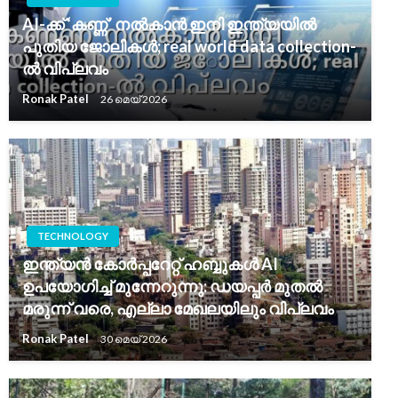
AI-ക്ക് ‘കണ്ണ്’ നൽകാൻ ഇനി ഇന്ത്യയിൽ
പുതിയ ജോലികൾ; real world data collection-
ൽ വിപ്ലവം
Ronak Patel
26 മെയ്‌ 2026
TECHNOLOGY
ഇന്ത്യൻ കോർപ്പറേറ്റ് ഹബ്ബുകൾ AI
ഉപയോഗിച്ച് മുന്നേറുന്നു: ഡയപ്പർ മുതൽ
മരുന്ന് വരെ, എല്ലാ മേഖലയിലും വിപ്ലവം
Ronak Patel
30 മെയ്‌ 2026