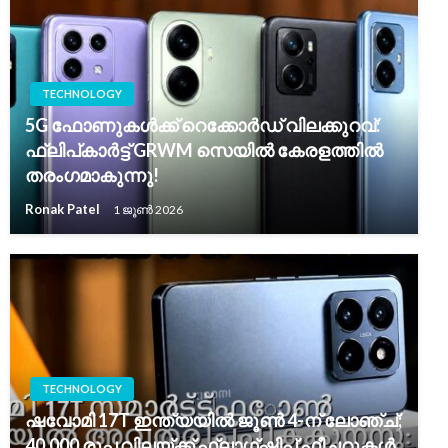
TECHNOLOGY
5G ഫോണുകൾക്ക് റെക്കോർഡ് വിലക്കുറവ്:
ഫ്ലിപ്കാർട്ട് GRWM സെയിൽ കേരളത്തിൽ
തരംഗമാകുന്നു!
Ronak Patel
1 ജൂൺ 2026
TECHNOLOGY
ഷവോമി 17T ഇന്ത്യയിൽ ജൂൺ 4-ന് ലോഞ്ച്;
40,000 രൂപ വിലയ്ക്ക് ഫ്ലാഗ്ഷിപ്പ് ഫീച്ചറുകൾ