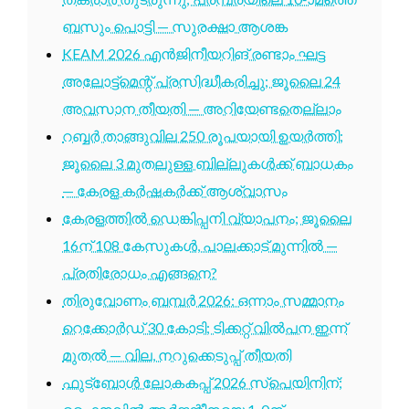
ബസും പൊട്ടി — സുരക്ഷാ ആശങ്ക
KEAM 2026 എൻജിനീയറിങ് രണ്ടാം ഘട്ട
അലോട്ട്മെന്റ് പ്രസിദ്ധീകരിച്ചു; ജൂലൈ 24
അവസാന തീയതി — അറിയേണ്ടതെല്ലാം
റബ്ബർ താങ്ങുവില 250 രൂപയായി ഉയർത്തി;
ജൂലൈ 3 മുതലുള്ള ബില്ലുകൾക്ക് ബാധകം
— കേരള കർഷകർക്ക് ആശ്വാസം
കേരളത്തിൽ ഡെങ്കിപ്പനി വ്യാപനം; ജൂലൈ
16ന് 108 കേസുകൾ, പാലക്കാട് മുന്നിൽ —
പ്രതിരോധം എങ്ങനെ?
തിരുവോണം ബമ്പർ 2026: ഒന്നാം സമ്മാനം
റെക്കോർഡ് 30 കോടി; ടിക്കറ്റ് വിൽപന ഇന്ന്
മുതൽ — വില, നറുക്കെടുപ്പ് തീയതി
ഫുട്ബോൾ ലോകകപ്പ് 2026 സ്പെയിനിന്;