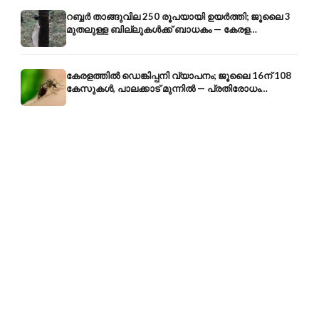
റബ്ബർ താങ്ങുവില 250 രൂപയായി ഉയർത്തി; ജൂലൈ 3
മുതലുള്ള ബില്ലുകൾക്ക് ബാധകം — കേരള
കർഷകർക്ക് ആശ്വാസം
കേരളത്തിൽ ഡെങ്കിപ്പനി വ്യാപനം; ജൂലൈ 16ന് 108
കേസുകൾ, പാലക്കാട് മുന്നിൽ — പ്രതിരോധം
എങ്ങനെ?