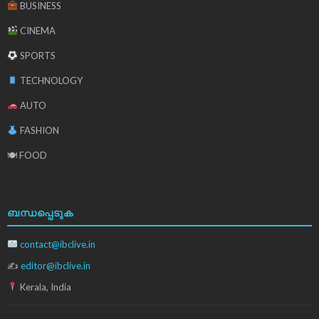
BUSINESS
CINEMA
SPORTS
TECHNOLOGY
AUTO
FASHION
🍽 FOOD
ബന്ധപ്പെടുക
contact@ibclive.in
✍
editor@ibclive.in
Kerala, India