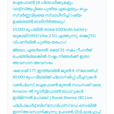
ഐഫോൺ 18 പ്രോ ലീക്കുകളും
വാട്ട്‌സ്ആപ്പിലെ പുതിയ എഐയും; ഒപ്പം
സ്വർണ്ണവിലയെ സ്വാധീനിച്ച് റഷ്യ-
ഉക്രെയ്ൻ വെടിനിർത്തലും!
10,000 രൂപയിൽ താഴെ 6000mAh battery-
യുമായി HMD Vibe 2 5G എത്തുന്നു: ബജറ്റ് 5G
വിപണിയിൽ പുതിയ തരംഗം!
ജിയോ, എയർടെൽ: മെയ് 31-നകം റീചാർജ്
ചെയ്തില്ലെങ്കിൽ നഷ്ടം നിങ്ങൾക്ക്! ഇതാ
അവസാന അവസരം
ഷവോമി 17T ഇന്ത്യയിൽ ജൂൺ 4-ന് ലോഞ്ച്;
40,000 രൂപ വിലയ്ക്ക് ഫ്ലാഗ്ഷിപ്പ് ഫീച്ചറുകൾ
വൺപ്ലസ്, ഐഫോൺ മുതൽ സാംസങ് വരെ;
Amazon-ൽ സ്മാർട്ട്ഫോൺ ഓഫറുകൾ
ഇടിമിന്നൽ പോലെ! | Ronak Sharma, IBCLive
ഫ്ലിപ്കാർട്ട് ബിഗ് സേവിംഗ്‌സ് ഡേ സെയിൽ
ഇന്ന് അവസാനിക്കുന്നു; ഫോൺ, ടിവി, ലാപ്ടോപ്പ്