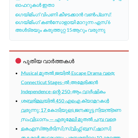
ഓഫറുകൾ ഇതാ
ഗെയിമിംഗ് വിപണി കീഴടക്കാൻ വൺപ്ലസ്:
ഗെയിമിംഗ് കൺസോളായി മാറുന്ന ഏസ് 6
അൾട്രയും കരുത്തുറ്റ 15ആറും വരുന്നു
പുതിയ വാർത്തകൾ
Musical മുതൽ ജയിൽ Escape Drama വരെ:
Connecticut Stages-ൽ അമേരിക്കൻ
Independence-ന്റെ 250-ആം വാർഷികം
ശബരിമലയിൽ 450 എഐ ക്യാമറകൾ
വരുന്നു; 17 കോടിയുടെ ജനക്കൂട്ട നിയന്ത്രണ
സംവിധാനം — എരുമേലി മുതൽ പമ്പ വരെ
കെഎസ്ആർടിസി സ്വിഫ്റ്റ് ബസ് ഷാസി
തകരാർ തുടരുന്നു; പരമ്പരയിലെ 10-ാമത്തെ