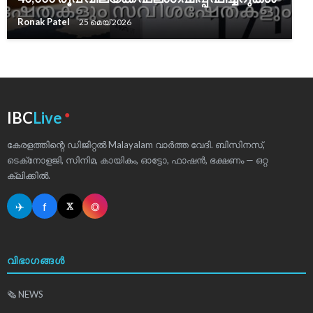
Ronak Patel
25 മെയ്‌ 2026
●
IBC
Live
കേരളത്തിന്റെ ഡിജിറ്റൽ Malayalam വാർത്ത വേദി. ബിസിനസ്,
ടെക്‌നോളജി, സിനിമ, കായികം, ഓട്ടോ, ഫാഷൻ, ഭക്ഷണം — ഒറ്റ
ക്ലിക്കിൽ.
✈
f
◎
𝕏
വിഭാഗങ്ങൾ
🗞 NEWS