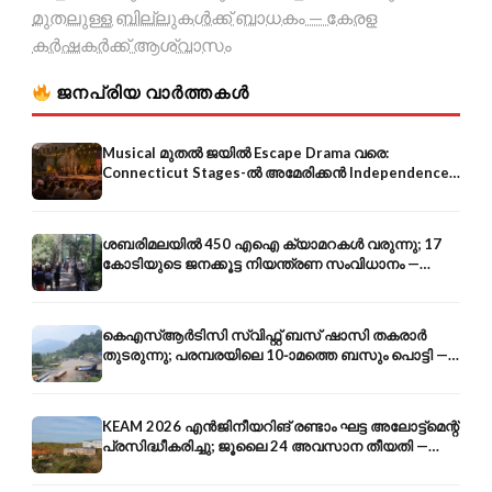
മുതലുള്ള ബില്ലുകൾക്ക് ബാധകം — കേരള
കർഷകർക്ക് ആശ്വാസം
ജനപ്രിയ വാർത്തകൾ
Musical മുതൽ ജയിൽ Escape Drama വരെ:
Connecticut Stages-ൽ അമേരിക്കൻ Independence-
ന്റെ 250-ആം വാർഷികം
ശബരിമലയിൽ 450 എഐ ക്യാമറകൾ വരുന്നു; 17
കോടിയുടെ ജനക്കൂട്ട നിയന്ത്രണ സംവിധാനം —
എരുമേലി മുതൽ പമ്പ വരെ
കെഎസ്ആർടിസി സ്വിഫ്റ്റ് ബസ് ഷാസി തകരാർ
തുടരുന്നു; പരമ്പരയിലെ 10-ാമത്തെ ബസും പൊട്ടി —
സുരക്ഷാ ആശങ്ക
KEAM 2026 എൻജിനീയറിങ് രണ്ടാം ഘട്ട അലോട്ട്മെന്റ്
പ്രസിദ്ധീകരിച്ചു; ജൂലൈ 24 അവസാന തീയതി —
അറിയേണ്ടതെല്ലാം