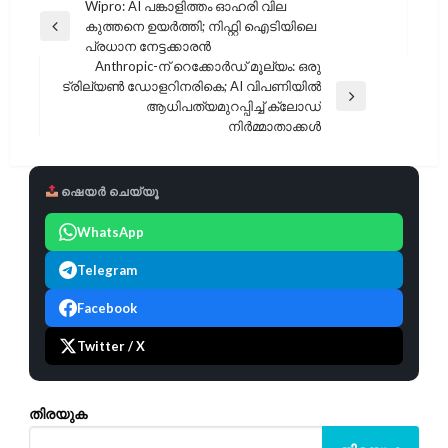
പോസ്റ്റുകളിലൂടെ
Wipro: AI പങ്കാളിത്തം ഓഹരി വില
കുത്തനെ ഉയർത്തി; നിഫ്റ്റി ഐടിയിലെ
Previous
പ്രധാന നേട്ടക്കാരൻ
Post
Anthropic-ന് റെക്കോർഡ് മൂല്യം: ഒരു
ട്രില്യൺ ഡോളറിനരികെ; AI വിപണിയിൽ
Next
ആധിപത്യമുറപ്പിച്ച് ക്ലോഡ്
Post
നിർമ്മാതാക്കൾ
ഷെയർ ചെയ്യൂ
WhatsApp
Telegram
Facebook
Twitter / X
തിരയുക