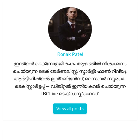
Ronak Patel
ഇന്ത്യൻ ടെക്‌നോളജി രംഗം ആഴത്തിൽ വിശകലനം
ചെയ്യുന്ന ടെക് ജേർണലിസ്റ്റ്. സ്മാർട്ട്ഫോൺ റിവ്യൂ,
ആർട്ടിഫിഷ്യൽ ഇൻ്റലിജൻസ്, സൈബർ സുരക്ഷ,
ടെക് സ്റ്റാർട്ടപ്പ് — ഡിജിറ്റൽ ഇന്ത്യ കവർ ചെയ്യുന്ന
IBCLive ടെക് ഡസ്ക് ഹെഡ്.
View all posts