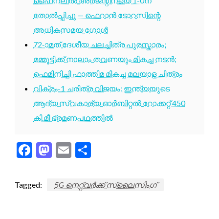
ഫൈനലിൽ അർജന്റീനയെ 1-0ന്
തോൽപ്പിച്ചു — ഫെറാൻ ടോറസിന്റെ
അധികസമയ ഗോൾ
72-ാമത് ദേശീയ ചലച്ചിത്ര പുരസ്കാരം:
മമ്മൂട്ടിക്ക് നാലാം തവണയും മികച്ച നടൻ;
ഫെമിനിച്ചി ഫാത്തിമ മികച്ച മലയാള ചിത്രം
വിക്രം-1 ചരിത്ര വിജയം: ഇന്ത്യയുടെ
ആദ്യ സ്വകാര്യ ഓർബിറ്റൽ റോക്കറ്റ് 450
കി.മീ ഭ്രമണപഥത്തിൽ
Facebook
Mastodon
Email
Share
Tagged:
5G നെറ്റ്‌വർക്ക് സ്ലൈസിംഗ്