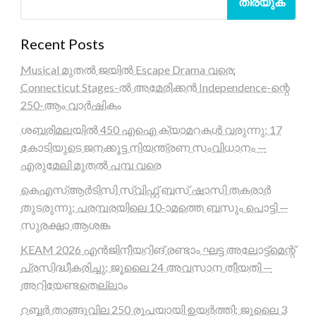
തിരയുക
Recent Posts
Musical മുതൽ ജയിൽ Escape Drama വരെ:
Connecticut Stages-ൽ അമേരിക്കൻ Independence-ന്റെ
250-ആം വാർഷികം
ശബരിമലയിൽ 450 എഐ ക്യാമറകൾ വരുന്നു; 17
കോടിയുടെ ജനക്കൂട്ട നിയന്ത്രണ സംവിധാനം —
എരുമേലി മുതൽ പമ്പ വരെ
കെഎസ്ആർടിസി സ്വിഫ്റ്റ് ബസ് ഷാസി തകരാർ
തുടരുന്നു; പരമ്പരയിലെ 10-ാമത്തെ ബസും പൊട്ടി —
സുരക്ഷാ ആശങ്ക
KEAM 2026 എൻജിനീയറിങ് രണ്ടാം ഘട്ട അലോട്ട്മെന്റ്
പ്രസിദ്ധീകരിച്ചു; ജൂലൈ 24 അവസാന തീയതി —
അറിയേണ്ടതെല്ലാം
റബ്ബർ താങ്ങുവില 250 രൂപയായി ഉയർത്തി; ജൂലൈ 3