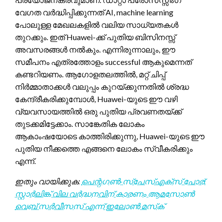
വേഗത വർദ്ധിപ്പിക്കുന്നത് AI, machine learning
പോലുള്ള മേഖലകളിൽ വലിയ സാധ്യതകൾ
തുറക്കും. ഇത് Huawei-ക്ക് പുതിയ ബിസിനസ്സ്
അവസരങ്ങൾ നൽകും. എന്നിരുന്നാലും, ഈ
സമീപനം എത്രത്തോളം successful ആകുമെന്നത്
കണ്ടറിയണം. ആഗോളതലത്തിൽ, മറ്റ് ചിപ്പ്
നിർമ്മാതാക്കൾ വലുപ്പം കുറയ്ക്കുന്നതിൽ ശ്രദ്ധ
കേന്ദ്രീകരിക്കുമ്പോൾ, Huawei-യുടെ ഈ വഴി
വ്യവസായത്തിൽ ഒരു പുതിയ പ്രവണതയ്ക്ക്
തുടക്കമിട്ടേക്കാം. സാങ്കേതിക ലോകം
ആകാംഷയോടെ കാത്തിരിക്കുന്നു, Huawei-യുടെ ഈ
പുതിയ നീക്കത്തെ എങ്ങനെ ലോകം സ്വീകരിക്കും
എന്ന്.
ഇതും വായിക്കുക:
പെന്റഗൺ-സ്‌പേസ്എക്‌സ് പോര്:
സ്റ്റാർലിങ്ക് വില വർദ്ധനവിന് കാരണം ആമസോൺ
വെബ് സർവീസസ് എന്ന് ഇലോൺ മസ്‌ക്