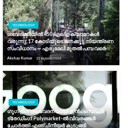
TECHNOLOGY
ശബരിമലയിൽ 450 എഐ ക്യാമറകൾ
വരുന്നു; 17 കോടിയുടെ ജനക്കൂട്ട നിയന്ത്രണ
സംവിധാനം — എരുമേലി മുതൽ പമ്പ വരെ
Akshay Kumar
22 ജൂലൈ 2026
TECHNOLOGY
ഗൂഗിളിന് തലവേദനയായി ഇൻസൈഡർ
ട്രേഡിംഗ്: Polymarket-ൽ വിവരങ്ങൾ
ചോർത്തി എഞ്ചിനീയർ കുടുങ്ങി