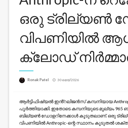
ഒരു ട്രില്യൺ 
വിപണിയിൽ ആധിപത
ക്ലോഡ് നിർമ്മ
Posted
Ronak Patel
30 മെയ്‌ 2026
on
ആർട്ടിഫിഷ്യൽ ഇൻ്റലിജൻസ് കമ്പനിയായ Anthropi
പൂർത്തിയാക്കി. ഇതോടെ കമ്പനിയുടെ മൂല്യം 965
ബില്യൺ ഡോളറിനേക്കാൾ കൂടുതലാണ്. ഒരു ട്രില
വിപണിയിൽ Anthropic-ന്റെ സ്ഥാനം കൂടുതൽ ശക്തമ