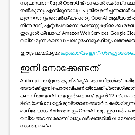
സൂചനയാണ്. മുൻ OpenAI ജീവനക്കാർ ചേർന്ന് സ്ഥാപിച
നൽകുന്നു. എന്നിരുന്നാലും, പുതിയ ഉൽപ്പന്നങ്ങൾ
മുന്നേറാനും അവർക്ക് കഴിഞ്ഞു. OpenAI ആദ്യം
നിന്ന് മാറി, എന്റർപ്രൈസ് ക്ലയന്റുകളിലേക്ക് ശ്രദ്
ഇപ്പോൾ ക്ലോഡ്, Amazon Web Services, Google Clo
വലിയ മൂന്ന് ക്ലൗഡ് പ്ലാറ്റ്‌ഫോമുകളിലും ലഭ്യ
ഇതും വായിക്കുക:
ആരോഗ്യം ഇനി നിങ്ങളുടെ കൈത്
ഇനി നോക്കേണ്ടത്
Anthropic-ന്റെ ഈ കുതിപ്പ് മറ്റ് AI കമ്പനികൾക്ക്
അവർക്ക് ഇനി പൊതുവിപണിയിലേക്ക് പ്രവേശിക്കാനും
കമ്പനിയായ xAI-യെ ഉൾക്കൊണ്ട്, ജൂൺ 12-ന് ഓഹര
ട്രില്യൺ ഡോളർ മൂല്യമാണ് അവർ ലക്ഷ്യമിടുന്നത
മാറിയേക്കാം. Anthropic-ഉം OpenAI-യും ഈ വർഷം തന്
വലിയ അവസരമാണ്. വരും വർഷങ്ങളിൽ AI മേഖലയ
സംശയമില്ല.