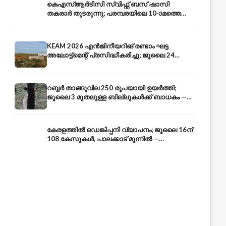
കെഎസ്ആർടിസി സ്വിഫ്റ്റ് ബസ് ഷാസി
തകരാർ തുടരുന്നു; പരമ്പരയിലെ 10-ാമത്തെ
ബസും പൊട്ടി — സുരക്ഷാ ആശങ്ക
KEAM 2026 എൻജിനീയറിങ് രണ്ടാം ഘട്ട
അലോട്ട്മെന്റ് പ്രസിദ്ധീകരിച്ചു; ജൂലൈ 24
അവസാന തീയതി — അറിയേണ്ടതെല്ലാം
റബ്ബർ താങ്ങുവില 250 രൂപയായി ഉയർത്തി;
ജൂലൈ 3 മുതലുള്ള ബില്ലുകൾക്ക് ബാധകം —
കേരള കർഷകർക്ക് ആശ്വാസം
കേരളത്തിൽ ഡെങ്കിപ്പനി വ്യാപനം; ജൂലൈ 16ന്
108 കേസുകൾ, പാലക്കാട് മുന്നിൽ —
പ്രതിരോധം എങ്ങനെ?