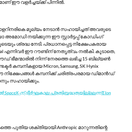
കമാണ് ഈ വളർച്ചയ്ക്ക് പിന്നിൽ.
ൺ ഡോളറിനരികെ മൂല്യം നേടാൻ സഹായിച്ചത് അവരുടെ
അമോഡി നയിക്കുന്ന ഈ സ്റ്റാർട്ടപ്പ് കോഡിംഗ്
ം ശ്രദ്ധ നേടി. പ്രധാനപ്പെട്ട നിക്ഷേപകരായ
 Capital എന്നിവർ ഈ റൗണ്ടിന് നേതൃത്വം നൽകി. കൂടാതെ,
് ഭീമന്മാരിൽ നിന്ന് നേരത്തെ ലഭിച്ച 15 ബില്യൺ
്ടർ കമ്പനികളായ Micron, Samsung, SK Hynix
 ഈ നിക്ഷേപങ്ങൾ കമ്പനിക്ക് ചരിത്രപരമായ ഡിമാൻഡ്
ാനും സഹായിക്കും.
റിൽ SpaceX-ന് ദീർഘകാല പ്രതിബദ്ധതയില്ലെന്ന് Elon
ത്തെ പുതിയ ശക്തിയായി Anthropic മാറുന്നതിന്റെ