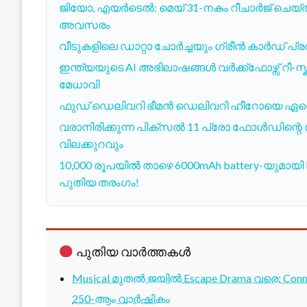
ജിയോ, എയർടെൽ: മെയ് 31-നകം റീചാർജ് ചെയ്ത
അവസരം
വീടുകളിലെ ഡാറ്റാ ചോർച്ചയും ഗ്രീൻ കാർഡ് പ
ഇന്ത്യയുടെ AI അഭിലാഷങ്ങൾ വർക്ക്ഫോഴ്സ് റീ-സ്ക
മേധാവി
ഫുഡ് ഡെലിവറി ഭീമൻ ഡെലിവറി ഹീറോയെ ഏറ്റെ
വരാനിരിക്കുന്ന പിക്സൽ 11 പ്രോ ഫോൾഡിന്റെ വ
വിലക്കുറവും
10,000 രൂപയിൽ താഴെ 6000mAh battery-യുമായി 
പുതിയ തരംഗം!
പുതിയ വാർത്തകൾ
Musical മുതൽ ജയിൽ Escape Drama വരെ: Conne
250-ആം വാർഷികം