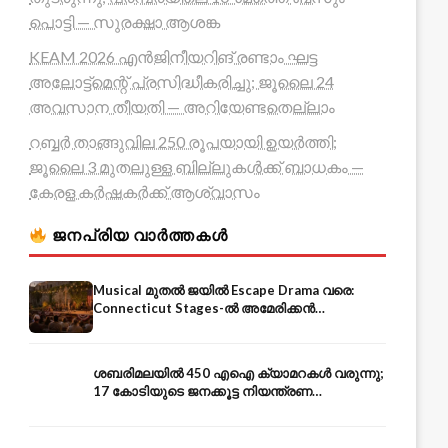
പൊട്ടി — സുരക്ഷാ ആശങ്ക
KEAM 2026 എൻജിനീയറിങ് രണ്ടാം ഘട്ട
അലോട്ട്മെന്റ് പ്രസിദ്ധീകരിച്ചു; ജൂലൈ 24
അവസാന തീയതി — അറിയേണ്ടതെല്ലാം
റബ്ബർ താങ്ങുവില 250 രൂപയായി ഉയർത്തി;
ജൂലൈ 3 മുതലുള്ള ബില്ലുകൾക്ക് ബാധകം —
കേരള കർഷകർക്ക് ആശ്വാസം
ജനപ്രിയ വാർത്തകൾ
Musical മുതൽ ജയിൽ Escape Drama വരെ:
Connecticut Stages-ൽ അമേരിക്കൻ
Independence-ന്റെ 250-ആം വാർഷികം
ശബരിമലയിൽ 450 എഐ ക്യാമറകൾ വരുന്നു;
17 കോടിയുടെ ജനക്കൂട്ട നിയന്ത്രണ
സംവിധാനം — എരുമേലി മുതൽ പമ്പ വരെ