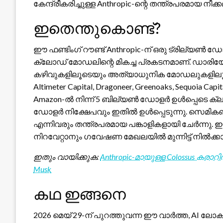
കേന്ദ്രീകരിച്ചുള്ള Anthropic-ന്റെ തന്ത്രപരമായ നീക്
ഇതെന്തുകൊണ്ട്?
ഈ ഫണ്ടിംഗ് റൗണ്ട് Anthropic-ന് ഒരു ട്രില്യ
ക്ലോഡ് മോഡലിന്റെ മികച്ച പ്രകടനമാണ്. ഡാരിയോ 
കഴിവുകളിലൂടെയും അത്യാധുനിക മോഡലുകളിലൂടെയു
Altimeter Capital, Dragoneer, Greenoaks, Sequoia
Amazon-ൽ നിന്ന് 5 ബില്യൺ ഡോളർ ഉൾപ്പെടെ ക്ലൗഡ
ഡോളർ നിക്ഷേപവും ഇതിൽ ഉൾപ്പെടുന്നു. സെമികണ്ടക
എന്നിവരും തന്ത്രപരമായ പങ്കാളികളായി ചേർന്നു.
നിറവേറ്റാനും ഗവേഷണ മേഖലയിൽ മുന്നിട്ട് നിൽക്ക
ഇതും വായിക്കുക:
Anthropic-മായുള്ള Colossus കരാ
Musk
കഥ ഇങ്ങനെ
2026 മെയ് 29-ന് പുറത്തുവന്ന ഈ വാർത്ത, AI ലോക