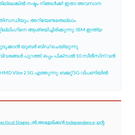
ില്ലെങ്കിൽ നഷ്ടം നിങ്ങൾക്ക്! ഇതാ അവസാന
്രതിസന്ധിയും: അറിയേണ്ടതെല്ലാം
ില്ലിംഗിനെ ആശ്രയിച്ചിരിക്കുന്നു: IBM ഇന്ത്യ
ടുക്കാൻ യുബർ ബിഡ് ചെയ്യുന്നു
ിവരങ്ങൾ പുറത്ത്; ഒപ്പം പിക്സൽ 10 സീരീസിന് വൻ
HMD Vibe 2 5G എത്തുന്നു: ബജറ്റ് 5G വിപണിയിൽ
cticut Stages-ൽ അമേരിക്കൻ Independence-ന്റെ