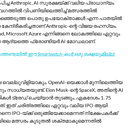
്ച Anthropic, AI സുരക്ഷയ്ക്ക് വലിയ പ്രാധാന്യം
 വേഗത്തിൽ വിപണിയിലെത്തിച്ച് മത്സരത്തിൽ
 തിരഞ്ഞെടുത്ത പൊതു ഉപയോക്താക്കൾ എന്ന പാതയിൽ
ധ കേന്ദ്രീകരിച്ചതാണ് Anthropic-ന്റെ വിജയ രഹസ്യം.
ud, Microsoft Azure എന്നിങ്ങനെ ലോകത്തിലെ ഏറ്റവും
മായ ആദ്യത്തെ ഫ്രോണ്ടിയർ AI മോഡലാണ്.
തണ്ടയിൽ; ഈ Smartwatch-കൾ ഒരു രക്ഷയുമില്ല!
 വലിയ വെല്ലുവിളിയാകും. OpenAI-യെക്കാൾ മുന്നിലെത്തിയ
 സാധ്യതയുണ്ട്. Elon Musk-ന്റെ SpaceX, അതിന്റെ AI
ികൾ ട്രേഡ് ചെയ്യാൻ തുടങ്ങും, ഏകദേശം 1. 75
്. ഇത് ചരിത്രത്തിലെ ഏറ്റവും വലിയ IPO ആയി
നെ IPO-യ്ക്ക് ഒരുങ്ങിയേക്കാമെന്നത് നിക്ഷേപകർക്ക്
ിലെ മത്സരം കൂടുതൽ ശക്തമാകുമെന്നതിൽ