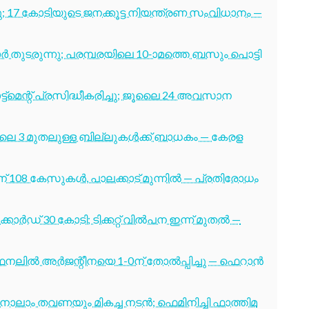
7 കോടിയുടെ ജനക്കൂട്ട നിയന്ത്രണ സംവിധാനം —
തുടരുന്നു; പരമ്പരയിലെ 10-ാമത്തെ ബസും പൊട്ടി
ട്മെന്റ് പ്രസിദ്ധീകരിച്ചു; ജൂലൈ 24 അവസാന
ൂലൈ 3 മുതലുള്ള ബില്ലുകൾക്ക് ബാധകം — കേരള
് 108 കേസുകൾ, പാലക്കാട് മുന്നിൽ — പ്രതിരോധം
ോർഡ് 30 കോടി; ടിക്കറ്റ് വിൽപന ഇന്ന് മുതൽ —
നലിൽ അർജന്റീനയെ 1-0ന് തോൽപ്പിച്ചു — ഫെറാൻ
ക്ക് നാലാം തവണയും മികച്ച നടൻ; ഫെമിനിച്ചി ഫാത്തിമ