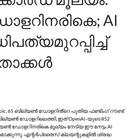
ഡോളറിനരികെ; AI
്യമുറപ്പിച്ച്
ാതാക്കൾ
c, 65 ബില്യൺ ഡോളറിൻ്റെ പുതിയ ഫണ്ടിംഗ് റൗണ്ട്
 ബില്യൺ ഡോളറിലെത്തി, ഇത് OpenAI-യുടെ 852
്യൺ ഡോളറിനരികെ മൂല്യം നേടിയ ഈ നേട്ടം AI
ാക്കുന്നു. എന്റർപ്രൈസ് ക്ലയന്റുകളിൽ ശ്രദ്ധ