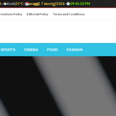
1
•
Kochi
25°C
•
വെള്ളി, 7 ഓഗസ്റ്റ് 2026
•
09:45:21 PM
rections Policy
Editorial Policy
Terms and Conditions
SPORTS
CINEMA
FOOD
FASHION