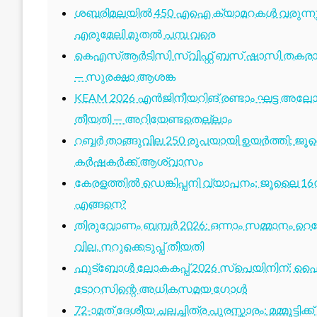
ശബരിമലയിൽ 450 എഐ ക്യാമറകൾ വരുന്നു; 1
എരുമേലി മുതൽ പമ്പ വരെ
കെഎസ്ആർടിസി സ്വിഫ്റ്റ് ബസ് ഷാസി തകരാർ 
— സുരക്ഷാ ആശങ്ക
KEAM 2026 എൻജിനീയറിങ് രണ്ടാം ഘട്ട അലോട്
തീയതി — അറിയേണ്ടതെല്ലാം
റബ്ബർ താങ്ങുവില 250 രൂപയായി ഉയർത്തി; ജ
കർഷകർക്ക് ആശ്വാസം
കേരളത്തിൽ ഡെങ്കിപ്പനി വ്യാപനം; ജൂലൈ 16ന
എങ്ങനെ?
തിരുവോണം ബമ്പർ 2026: ഒന്നാം സമ്മാനം റെക്ക
വില, നറുക്കെടുപ്പ് തീയതി
ഫുട്ബോൾ ലോകകപ്പ് 2026 സ്പെയിനിന്; ഫൈ
ടോറസിന്റെ അധികസമയ ഗോൾ
72-ാമത് ദേശീയ ചലച്ചിത്ര പുരസ്കാരം: മമ്മൂട്ടി