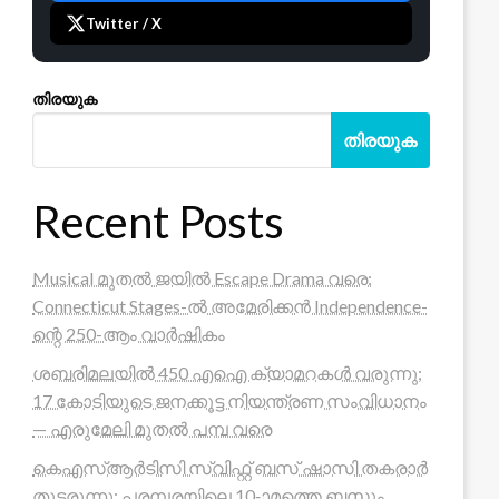
Twitter / X
തിരയുക
തിരയുക
Recent Posts
Musical മുതൽ ജയിൽ Escape Drama വരെ:
Connecticut Stages-ൽ അമേരിക്കൻ Independence-
ന്റെ 250-ആം വാർഷികം
ശബരിമലയിൽ 450 എഐ ക്യാമറകൾ വരുന്നു;
17 കോടിയുടെ ജനക്കൂട്ട നിയന്ത്രണ സംവിധാനം
— എരുമേലി മുതൽ പമ്പ വരെ
കെഎസ്ആർടിസി സ്വിഫ്റ്റ് ബസ് ഷാസി തകരാർ
തുടരുന്നു; പരമ്പരയിലെ 10-ാമത്തെ ബസും