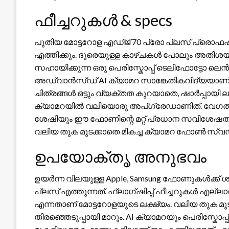
ഫീച്ചറുകൾ & specs
പുതിയ മോട്ടറോള എഡ്ജ് 70 പ്രോ പ്ലസ് പ്രൊ
എത്തിക്കും. ദൂരെയുള്ള കാഴ്ചകൾ പോലും അതിശയ
സഹായിക്കുന്ന ഒരു പെരിസ്കോപ്പ് ടെലിഫോട്ട
അഡ്വാൻസ്ഡ് AI ക്യാമറ സാങ്കേതികവിദ്യയാണ് മറ
ചിത്രങ്ങൾ ഒട്ടും വ്യക്തത കുറയാതെ, ഷാർപ്പായി 
ക്യാമറയിൽ വലിയൊരു അപ്‌ഗ്രേഡാണിത്. വേഗതയ
ശേഷിയും ഈ ഫോണിന്റെ മറ്റ് പ്രധാന സവിശേഷതക
വലിയ തുക മുടക്കാതെ മികച്ച ക്യാമറ ഫോൺ സ്വന്
ഉപയോക്തൃ അനുഭവം
ഉയർന്ന വിലയുള്ള Apple, Samsung ഫോണുകൾക്ക
പ്ലസ് എത്തുന്നത്. ഫ്ലാഗ്ഷിപ്പ് ഫീച്ചറുകൾ എല്ല
എന്നതാണ് മോട്ടറോളയുടെ ലക്ഷ്യം. വലിയ തുക മുട
തിരഞ്ഞെടുപ്പായി മാറും. AI ക്യാമറയും പെരിസ്കോ