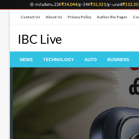
🟡 സ്വർണം 22K
₹14,044
/g
•
24K
₹15,321
/g
•
പവൻ
₹112,35
Skip
Contact Us
About Us
Privacy Policy
Author Bio Pages
Cor
to
content
IBC Live
NEWS
TECHNOLOGY
AUTO
BUSINESS