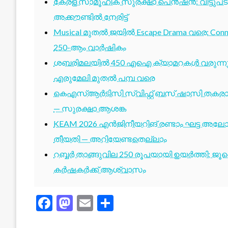
കേരള സാമൂഹിക സുരക്ഷാ പെൻഷൻ: വീട്ടുപ
അക്കൗണ്ടിൽ നേരിട്ട്
Musical മുതൽ ജയിൽ Escape Drama വരെ: Conne
250-ആം വാർഷികം
ശബരിമലയിൽ 450 എഐ ക്യാമറകൾ വരുന്നു; 1
എരുമേലി മുതൽ പമ്പ വരെ
കെഎസ്ആർടിസി സ്വിഫ്റ്റ് ബസ് ഷാസി തകരാർ 
— സുരക്ഷാ ആശങ്ക
KEAM 2026 എൻജിനീയറിങ് രണ്ടാം ഘട്ട അലോട്
തീയതി — അറിയേണ്ടതെല്ലാം
റബ്ബർ താങ്ങുവില 250 രൂപയായി ഉയർത്തി; ജ
കർഷകർക്ക് ആശ്വാസം
Facebook
Mastodon
Email
Share