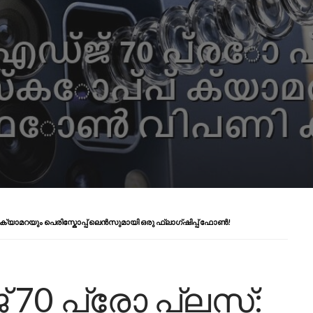
I ക്യാമറയും പെരിസ്കോപ്പ് ലെൻസുമായി ഒരു ഫ്ലാഗ്ഷിപ്പ് ഫോൺ!
 70 പ്രോ പ്ലസ്: