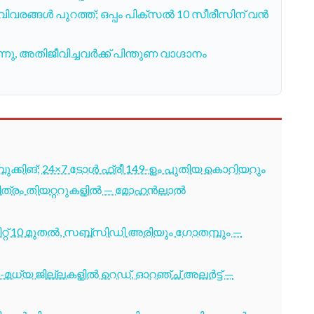
ിവരങ്ങൾ പുറത്ത്; ഒപ്പം പിക്സൽ 10 സീരീസിന് വൻ
്നു, അതിജീവിച്ചവർക്ക് പിന്തുണ വാഗ്ദാനം
ബുക്കിങ്; 24×7 ടോൾ ഫ്രീ 149-ഉം പുതിയ കൊറിയറും
 ചിത്രം തിയറ്ററുകളിൽ — മോഹൻലാൽ
്റ് 10 മുതൽ, സബ്സിഡി അരിയും ഗോതമ്പും —
-മധ്യ ജില്ലകളിൽ റെഡ്, ഓറഞ്ച് അലർട്ട് —