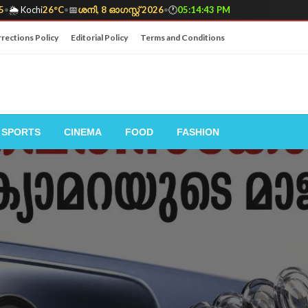
5
•
🌦️ Kochi
26°C
•
📅
ശനി, 8 ഓഗസ്റ്റ് 2026
•
🕐
05:14:44 PM
rections Policy
Editorial Policy
Terms and Conditions
SPORTS
CINEMA
FOOD
FASHION