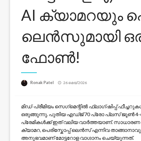
AI ക്യാമറയും പെ
ലെൻസുമായി ഒരു 
ഫോൺ!
Posted
Ronak Patel
26 മെയ്‌ 2026
on
മിഡ്-പ്രീമിയം സെഗ്‌മെന്റിൽ ഫ്ലാഗ്ഷിപ്പ് ഫീച്ചറ
ഒരുങ്ങുന്നു. പുതിയ എഡ്ജ് 70 പ്രോ പ്ലസ് ജൂൺ 
പ്രേമികൾക്ക് ഇത് വലിയ വാർത്തയാണ്. സാധാരണ
ക്യാമറ, പെരിസ്കോപ്പ് ലെൻസ് എന്നിവ താങ്ങാനാവുന
അനുഭവമാണ് മോട്ടറോള വാഗ്ദാനം ചെയ്യുന്നത്.