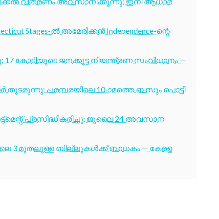
ടിക്കൽ വിതരണം അവസാനിക്കുന്നു; ഇനി ആധാർ
cticut Stages-ൽ അമേരിക്കൻ Independence-ന്റെ
7 കോടിയുടെ ജനക്കൂട്ട നിയന്ത്രണ സംവിധാനം —
തുടരുന്നു; പരമ്പരയിലെ 10-ാമത്തെ ബസും പൊട്ടി
ട്മെന്റ് പ്രസിദ്ധീകരിച്ചു; ജൂലൈ 24 അവസാന
ൂലൈ 3 മുതലുള്ള ബില്ലുകൾക്ക് ബാധകം — കേരള