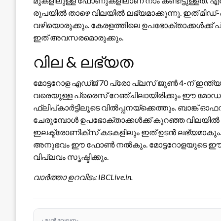
മുകളിലുള്ള ഫോണുകളിലാണ് നാം കണ്ടിട്ടുള്ളത്. 
രൂപയിൽ താഴെ വിലയിൽ ലഭ്യമാക്കുന്നു. ഇത് മിഡ്-
വഴിയൊരുക്കും. കേരളത്തിലെ ഉപഭോക്താക്കൾക്ക് 
ഇത് അവസരമൊരുക്കും.
വില & ലഭ്യത
മോട്ടറോള എഡ്ജ് 70 പ്രോ പ്ലസ് ജൂൺ 4-ന് ഇന്ത്
വരെയുള്ള പ്രൈസ് റേഞ്ചിലായിരിക്കും ഈ മോഡൽ
ഫ്ലിപ്കാർട്ടിലൂടെ വിൽപ്പനയ്‌ക്കെത്തും. ബാങ്ക്
ചേരുമ്പോൾ ഉപഭോക്താക്കൾക്ക് കുറഞ്ഞ വിലയിൽ
ഇലക്ട്രോണിക്സ് കടകളിലും ഇത് ഉടൻ ലഭ്യമാകും. ടെക്
അനുഭവം ഈ ഫോൺ നൽകും. മോട്ടറോളയുടെ ഈ നീക
വിപ്ലവം സൃഷ്ടിക്കും.
വാർത്താ ഉറവിടം: IBCLive.in.
‹ മുൻ ലേഖനം