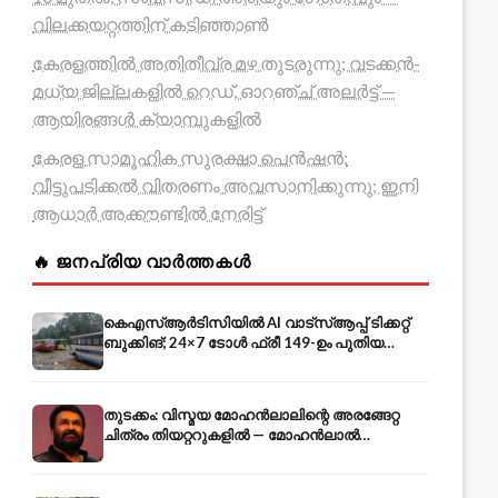
വിലക്കയറ്റത്തിന് കടിഞ്ഞാൺ
കേരളത്തിൽ അതിതീവ്ര മഴ തുടരുന്നു; വടക്കൻ-
മധ്യ ജില്ലകളിൽ റെഡ്, ഓറഞ്ച് അലർട്ട് —
ആയിരങ്ങൾ ക്യാമ്പുകളിൽ
കേരള സാമൂഹിക സുരക്ഷാ പെൻഷൻ:
വീട്ടുപടിക്കൽ വിതരണം അവസാനിക്കുന്നു; ഇനി
ആധാർ അക്കൗണ്ടിൽ നേരിട്ട്
🔥 ജനപ്രിയ വാർത്തകൾ
കെഎസ്ആർടിസിയിൽ AI വാട്സ്ആപ്പ് ടിക്കറ്റ്
ബുക്കിങ്; 24×7 ടോൾ ഫ്രീ 149-ഉം പുതിയ
കൊറിയറും
തുടക്കം: വിസ്മയ മോഹൻലാലിന്റെ അരങ്ങേറ്റ
ചിത്രം തിയറ്ററുകളിൽ — മോഹൻലാൽ
അതിഥിവേഷത്തിൽ