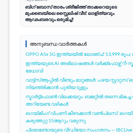
ബിഗ് ബോസ് താരം ശ്രീജിത്ത് താക്കറെയുടെ
മുംബൈയിലെ സ്റ്റൈലിഷ് വീട്: ലാളിത്യവും
ആഢംബരവും ഒരുമിച്ച്!
അനുബന്ധ വാർത്തകൾ
OPPO A5x 5G ഇന്ത്യയില്‍ ലോഞ്ച്: 13,999 രൂപ; ഒറ്
ഇന്ത്യയുടെ AI അഭിലാഷങ്ങൾ വർക്ക്ഫോഴ്സ് റീ-സ്ക
മേധാവി
വാട്ട്സ്ആപ്പിൽ വീണ്ടും മാറ്റങ്ങൾ: പഴയ സ്റ്റാറ്റ
നിയന്ത്രിക്കാൻ പുതിയ ടൂളും
സ്മാർട്ട്ഫോൺ വിലക്കയറ്റം: ബജറ്റിൽ തന്നെ മ
അറിയേണ്ട വഴികൾ
ഗെയിമിംഗ് വിപണി കീഴടക്കാൻ വൺപ്ലസ്: ഗെയ
കരുത്തുറ്റ 15ആറും വരുന്നു
പ്രൊണ്ടോയുടെ വീഡിയോ സംഗതനം — IBCLive പ്ര