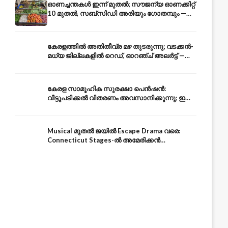
ഓണച്ചന്തകൾ ഇന്ന് മുതൽ; സൗജന്യ ഓണക്കിറ്റ്
10 മുതൽ, സബ്സിഡി അരിയും ഗോതമ്പും —
വിലക്കയറ്റത്തിന് കടിഞ്ഞാൺ
കേരളത്തിൽ അതിതീവ്ര മഴ തുടരുന്നു; വടക്കൻ-
മധ്യ ജില്ലകളിൽ റെഡ്, ഓറഞ്ച് അലർട്ട് —
ആയിരങ്ങൾ ക്യാമ്പുകളിൽ
കേരള സാമൂഹിക സുരക്ഷാ പെൻഷൻ:
വീട്ടുപടിക്കൽ വിതരണം അവസാനിക്കുന്നു; ഇനി
ആധാർ അക്കൗണ്ടിൽ നേരിട്ട്
Musical മുതൽ ജയിൽ Escape Drama വരെ:
Connecticut Stages-ൽ അമേരിക്കൻ
Independence-ന്റെ 250-ആം വാർഷികം