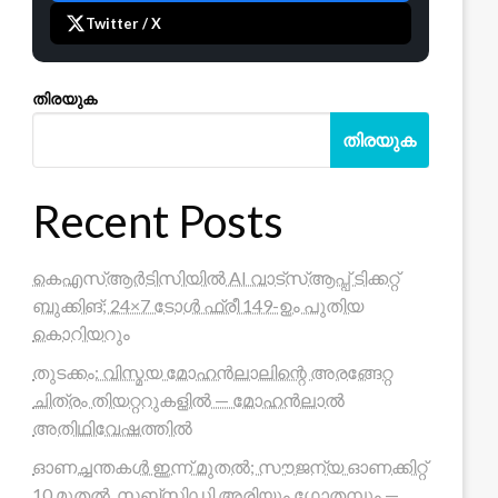
Twitter / X
തിരയുക
തിരയുക
Recent Posts
കെഎസ്ആർടിസിയിൽ AI വാട്സ്ആപ്പ് ടിക്കറ്റ്
ബുക്കിങ്; 24×7 ടോൾ ഫ്രീ 149-ഉം പുതിയ
കൊറിയറും
തുടക്കം: വിസ്മയ മോഹൻലാലിന്റെ അരങ്ങേറ്റ
ചിത്രം തിയറ്ററുകളിൽ — മോഹൻലാൽ
അതിഥിവേഷത്തിൽ
ഓണച്ചന്തകൾ ഇന്ന് മുതൽ; സൗജന്യ ഓണക്കിറ്റ്
10 മുതൽ, സബ്സിഡി അരിയും ഗോതമ്പും —