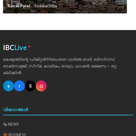
Ronak Patel
30 മെയ്‌ 2026
●
IBC
Live
കേരളത്തിന്റെ ഡിജിറ്റൽ Malayalam വാർത്ത വേദി. ബിസിനസ്,
ടെക്‌നോളജി, സിനിമ, കായികം, ഓട്ടോ, ഫാഷൻ, ഭക്ഷണം — ഒറ്റ
ക്ലിക്കിൽ.
✈
f
◎
𝕏
വിഭാഗങ്ങൾ
🗞 NEWS
BUSINESS