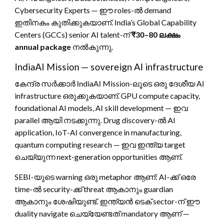
Cybersecurity Experts — ഈ roles-ൽ demand
ഇതിനകം കുതിക്കുകയാണ്. India’s Global Capability
Centers (GCCs) senior AI talent-ന്
₹30–80 ലക്ഷം
annual package
നൽകുന്നു.
IndiaAI Mission — sovereign AI infrastructure
കേന്ദ്ര സർക്കാർ IndiaAI Mission-ലൂടെ ഒരു ദേശീയ AI
infrastructure ഒരുക്കുകയാണ്. GPU compute capacity,
foundational AI models, AI skill development — ഇവ
parallel ആയി നടക്കുന്നു. Drug discovery-ൽ AI
application, IoT-AI convergence in manufacturing,
quantum computing research — ഇവ ഇന്ത്യ target
ചെയ്യുന്ന next-generation opportunities ആണ്.
SEBI-യുടെ warning ഒരു metaphor ആണ്: AI-ക്ക് ഒരേ
time-ൽ security-ക്ക് threat ആകാനും guardian
ആകാനും ശേഷിയുണ്ട്. ഇന്ത്യൻ ടെക് sector-ന് ഈ
duality navigate ചെയ്യേണ്ടത് mandatory ആണ് —