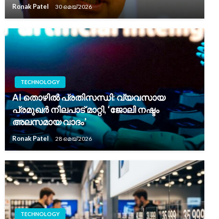
Ronak Patel
30 മെയ്‌ 2026
TECHNOLOGY
AI തൊഴിൽ പ്രതിസന്ധി: വ്യവസായ
പ്രമുഖർ നിലപാട് മാറ്റി, ‘ജോലി നഷ്ടം
അലസമായ വാദം’
Ronak Patel
28 മെയ്‌ 2026
TECHNOLOGY