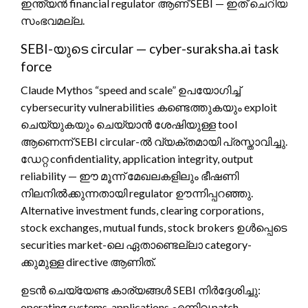
ഇന്ത്യൻ financial regulator ആണ് SEBI — ഇത് ചെറിയ
സംഭവമല്ല.
SEBI-യുടെ circular — cyber-suraksha.ai task
force
Claude Mythos “speed and scale” ഉപയോഗിച്ച്
cybersecurity vulnerabilities കണ്ടെത്തുകയും exploit
ചെയ്യുകയും ചെയ്യാൻ ശേഷിയുള്ള tool
ആണെന്ന് SEBI circular-ൽ വ്യക്തമായി പ്രസ്താവിച്ചു.
ഡേറ്റ confidentiality, application integrity, output
reliability — ഈ മൂന്ന് മേഖലകളിലും ഭീഷണി
നിലനിൽക്കുന്നതായി regulator ഊന്നിപ്പറഞ്ഞു.
Alternative investment funds, clearing corporations,
stock exchanges, mutual funds, stock brokers ഉൾപ്പെടെ
securities market-ലെ ഏതാണ്ടെല്ലാ category-
ക്കുമുള്ള directive ആണിത്.
ഉടൻ ചെയ്യേണ്ട കാര്യങ്ങൾ SEBI നിർദ്ദേശിച്ചു:
operating systems, applications എന്നിവ patch