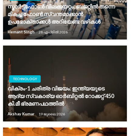
സ്മാർട്ട്ഫോൺ വിലക്കയറ്റം: ബജറ്റിൽ തന്നെ
മികച്ച ഫോൺ സ്വന്തമാക്കാൻ
ഉപഭോക്താക്കൾ അറിയേണ്ട വഴികൾ
Hemant Singh
28 ഏപ്രിൽ 2026
TECHNOLOGY
വിക്രം-1 ചരിത്ര വിജയം: ഇന്ത്യയുടെ
ആദ്യ സ്വകാര്യ ഓർബിറ്റൽ റോക്കറ്റ് 450
കി.മീ ഭ്രമണപഥത്തിൽ
Akshay Kumar
19 ജൂലൈ 2026