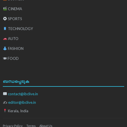
CINEMA
SPORTS
TECHNOLOGY
AUTO
FASHION
🍽 FOOD
ബന്ധപ്പെടുക
contact@ibclive.in
✍
editor@ibclive.in
Kerala, India
Privacy Policy
Terms
About Us