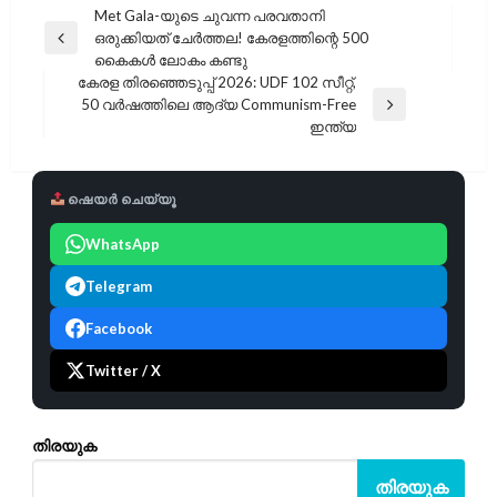
പോസ്റ്റുകളിലൂടെ
Met Gala-യുടെ ചുവന്ന പരവതാനി
ഒരുക്കിയത് ചേർത്തല! കേരളത്തിന്റെ 500
Previous
കൈകൾ ലോകം കണ്ടു
Post
കേരള തിരഞ്ഞെടുപ്പ് 2026: UDF 102 സീറ്റ്,
50 വർഷത്തിലെ ആദ്യ Communism-Free
Next
ഇന്ത്യ
Post
ഷെയർ ചെയ്യൂ
WhatsApp
Telegram
Facebook
Twitter / X
തിരയുക
തിരയുക