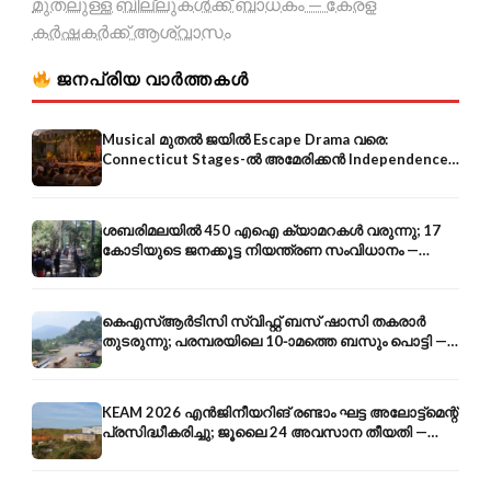
മുതലുള്ള ബില്ലുകൾക്ക് ബാധകം — കേരള
കർഷകർക്ക് ആശ്വാസം
ജനപ്രിയ വാർത്തകൾ
Musical മുതൽ ജയിൽ Escape Drama വരെ:
Connecticut Stages-ൽ അമേരിക്കൻ Independence-
ന്റെ 250-ആം വാർഷികം
ശബരിമലയിൽ 450 എഐ ക്യാമറകൾ വരുന്നു; 17
കോടിയുടെ ജനക്കൂട്ട നിയന്ത്രണ സംവിധാനം —
എരുമേലി മുതൽ പമ്പ വരെ
കെഎസ്ആർടിസി സ്വിഫ്റ്റ് ബസ് ഷാസി തകരാർ
തുടരുന്നു; പരമ്പരയിലെ 10-ാമത്തെ ബസും പൊട്ടി —
സുരക്ഷാ ആശങ്ക
KEAM 2026 എൻജിനീയറിങ് രണ്ടാം ഘട്ട അലോട്ട്മെന്റ്
പ്രസിദ്ധീകരിച്ചു; ജൂലൈ 24 അവസാന തീയതി —
അറിയേണ്ടതെല്ലാം