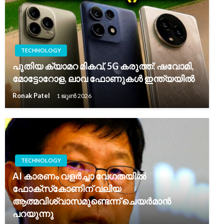
TECHNOLOGY
പുതിയ ക്യാമറ മികവ്, 5G കരുത്ത്: ഷവോമി,
മോട്ടോറോള, ലാവ ഫോണുകൾ ഇന്ത്യയിൽ
Ronak Patel
1 ജൂൺ 2026
TECHNOLOGY
AI കാരണം വളർച്ചാ വേഗതയിൽ
ഫോക്‌സ്‌കോണിന് വലിയ
ആത്മവിശ്വാസമുണ്ടെന്ന് ചെയർമാൻ
പറയുന്നു