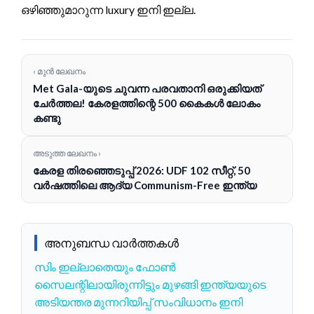
ഒഴിഞ്ഞുമാറുന്ന luxury ഇനി ഇല്ല.
‹ മുൻ ലേഖനം
Met Gala-യുടെ ചുവന്ന പരവതാനി ഒരുക്കിയത്
ചേർത്തല! കേരളത്തിന്റെ 500 കൈകൾ ലോകം
കണ്ടു
അടുത്ത ലേഖനം ›
കേരള തിരഞ്ഞെടുപ്പ് 2026: UDF 102 സീറ്റ്, 50
വർഷത്തിലെ ആദ്യ Communism-Free ഇന്ത്യ
അനുബന്ധ വാർത്തകൾ
സിം ഇല്ലാതെയും ഫോൺ
സൈലന്റിലായിരുന്നിട്ടും മുഴങ്ങി ഇന്ത്യയുടെ
അടിയന്തര മുന്നറിയിപ്പ് സംവിധാനം ഇനി