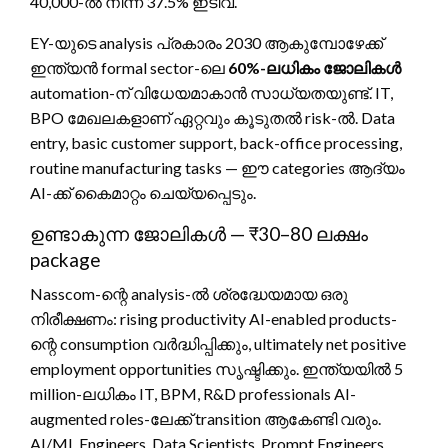
40,000-ൽ നിന്ന് 37.5% ഇടിവ്.
EY-യുടെ analysis പ്രകാരം 2030 ആകുമ്പോഴേക്ക്
ഇന്ത്യൻ formal sector-ലെ
60%-ലധികം ജോലികൾ
automation-ന് വിധേയമാകാൻ സാധ്യതയുണ്ട്. IT,
BPO മേഖലകളാണ് ഏറ്റവും കൂടുതൽ risk-ൽ. Data
entry, basic customer support, back-office processing,
routine manufacturing tasks — ഈ categories ആദ്യം
AI-ക്ക് കൈമാറ്റം ചെയ്യപ്പെടും.
ഉണ്ടാകുന്ന ജോലികൾ — ₹30–80 ലക്ഷം
package
Nasscom-ന്റെ analysis-ൽ ശ്രദ്ധേയമായ ഒരു
നിരീക്ഷണം: rising productivity AI-enabled products-
ന്റെ consumption വർദ്ധിപ്പിക്കും, ultimately net positive
employment opportunities സൃഷ്ടിക്കും. ഇന്ത്യയിൽ 5
million-ലധികം IT, BPM, R&D professionals AI-
augmented roles-ലേക്ക് transition ആകേണ്ടി വരും.
AI/ML Engineers, Data Scientists, Prompt Engineers,