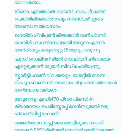
യാഥാർഥ്യം
ജിയോ, എയർടെൽ: മെയ് 31-നകം റീചാർജ്
ചെയ്തില്ലെങ്കിൽ നഷ്ടം നിങ്ങൾക്ക്! ഇതാ
അവസാന അവസരം
ഗെയിമിംഗ് വിപണി കീഴടക്കാൻ വൺപ്ലസ്:
ഗെയിമിംഗ് കൺസോളായി മാറുന്ന ഏസ് 6
അൾട്രയും കരുത്തുറ്റ 15ആറും വരുന്നു
ഫുഡ് ഡെലിവറി ഭീമൻ ഡെലിവറി ഹീറോയെ
ഏറ്റെടുക്കാൻ യുബർ ബിഡ് ചെയ്യുന്നു
സ്മാർട്ട്ഫോൺ വിലക്കയറ്റം: ബജറ്റിൽ തന്നെ
മികച്ച ഫോൺ സ്വന്തമാക്കാൻ ഉപഭോക്താക്കൾ
അറിയേണ്ട വഴികൾ
മോട്ടറോള എഡ്ജ് 70 പ്രോ പ്ലസ്: AI
ക്യാമറയും പെരിസ്കോപ്പ് ലെൻസുമായി ഒരു
ഫ്ലാഗ്ഷിപ്പ് ഫോൺ!
മൈക്രോസോഫ്റ്റ് ബൈഔട്ടിലൂടെ ഓഹരി
ഉടമകൾ $250 മില്യൺ സെറ്റിൽമെൻ്റിലെത്തി