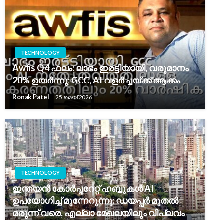
TECHNOLOGY
Awfis Q4 ഫലം: ലാഭം ഇരട്ടിയായി, വരുമാനം
20% ഉയർന്നു; GCC, AI വളർച്ചയ്ക്ക് ആക്കം
Ronak Patel
25 മെയ്‌ 2026
TECHNOLOGY
ഇന്ത്യൻ കോർപ്പറേറ്റ് ഹബ്ബുകൾ AI
ഉപയോഗിച്ച് മുന്നേറുന്നു: ഡയപ്പർ മുതൽ
മരുന്ന് വരെ, എല്ലാ മേഖലയിലും വിപ്ലവം