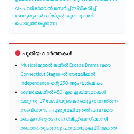
AI- പവർ ട്രാവൽ സെർച്ച് സ്വീകരിച്ച്
ഹോട്ടലുകൾ ഡിജിറ്റൽ യുഗവുമായി
പൊരുത്തപ്പെടുന്നു
പുതിയ വാർത്തകൾ
Musical മുതൽ ജയിൽ Escape Drama വരെ:
Connecticut Stages-ൽ അമേരിക്കൻ
Independence-ന്റെ 250-ആം വാർഷികം
ശബരിമലയിൽ 450 എഐ ക്യാമറകൾ
വരുന്നു; 17 കോടിയുടെ ജനക്കൂട്ട നിയന്ത്രണ
സംവിധാനം — എരുമേലി മുതൽ പമ്പ വരെ
കെഎസ്ആർടിസി സ്വിഫ്റ്റ് ബസ് ഷാസി
തകരാർ തുടരുന്നു; പരമ്പരയിലെ 10-ാമത്തെ