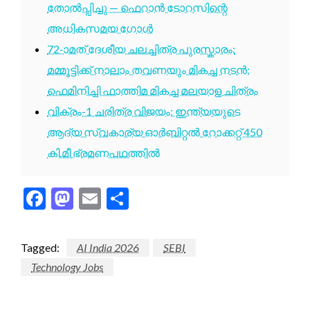
തോൽപ്പിച്ചു — ഫെറാൻ ടോറസിന്റെ
അധികസമയ ഗോൾ
72-ാമത് ദേശീയ ചലച്ചിത്ര പുരസ്കാരം:
മമ്മൂട്ടിക്ക് നാലാം തവണയും മികച്ച നടൻ;
ഫെമിനിച്ചി ഫാത്തിമ മികച്ച മലയാള ചിത്രം
വിക്രം-1 ചരിത്ര വിജയം: ഇന്ത്യയുടെ
ആദ്യ സ്വകാര്യ ഓർബിറ്റൽ റോക്കറ്റ് 450
കി.മീ ഭ്രമണപഥത്തിൽ
Facebook
Mastodon
Email
Share
Tagged:
AI India 2026
SEBI
Technology Jobs