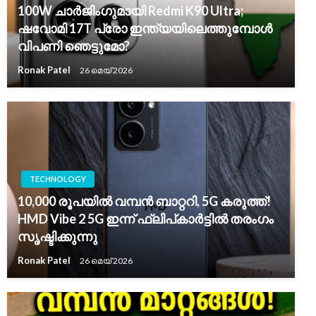
100W ചാർജിംഗുമായി Redmi K90 Ultra;
ഷവോമി 17T പ്രോ ഇന്ത്യയിലെത്തുമ്പോൾ
വിപണി ഞെട്ടുമോ?
Ronak Patel
26 മെയ്‌ 2026
TECHNOLOGY
10,000 രൂപയിൽ വമ്പൻ ബാറ്ററി, 5G കരുത്ത്!
HMD Vibe 2 5G ഇന്ന് ഫ്ലിപ്കാർട്ടിൽ തരംഗം
സൃഷ്ടിക്കുന്നു
Ronak Patel
26 മെയ്‌ 2026