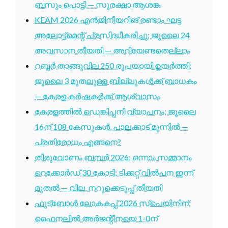
ബസും പൊട്ടി — സുരക്ഷാ ആശങ്ക
KEAM 2026 എൻജിനീയറിങ് രണ്ടാം ഘട്ട
അലോട്ട്മെന്റ് പ്രസിദ്ധീകരിച്ചു; ജൂലൈ 24
അവസാന തീയതി — അറിയേണ്ടതെല്ലാം
റബ്ബർ താങ്ങുവില 250 രൂപയായി ഉയർത്തി;
ജൂലൈ 3 മുതലുള്ള ബില്ലുകൾക്ക് ബാധകം
— കേരള കർഷകർക്ക് ആശ്വാസം
കേരളത്തിൽ ഡെങ്കിപ്പനി വ്യാപനം; ജൂലൈ
16ന് 108 കേസുകൾ, പാലക്കാട് മുന്നിൽ —
പ്രതിരോധം എങ്ങനെ?
തിരുവോണം ബമ്പർ 2026: ഒന്നാം സമ്മാനം
റെക്കോർഡ് 30 കോടി; ടിക്കറ്റ് വിൽപന ഇന്ന്
മുതൽ — വില, നറുക്കെടുപ്പ് തീയതി
ഫുട്ബോൾ ലോകകപ്പ് 2026 സ്പെയിനിന്;
ഫൈനലിൽ അർജന്റീനയെ 1-0ന്