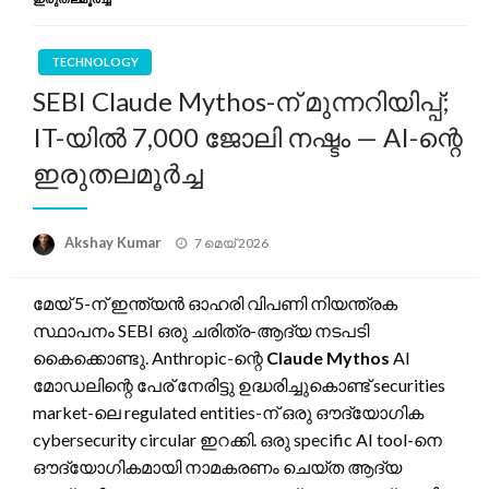
TECHNOLOGY
SEBI Claude Mythos-ന് മുന്നറിയിപ്പ്;
IT-യിൽ 7,000 ജോലി നഷ്ടം — AI-ന്റെ
ഇരുതലമൂർച്ച
Posted
Akshay Kumar
7 മെയ്‌ 2026
on
മേയ് 5-ന് ഇന്ത്യൻ ഓഹരി വിപണി നിയന്ത്രക
സ്ഥാപനം SEBI ഒരു ചരിത്ര-ആദ്യ നടപടി
കൈക്കൊണ്ടു. Anthropic-ന്റെ
Claude Mythos
AI
മോഡലിന്റെ പേര് നേരിട്ടു ഉദ്ധരിച്ചുകൊണ്ട് securities
market-ലെ regulated entities-ന് ഒരു ഔദ്യോഗിക
cybersecurity circular ഇറക്കി. ഒരു specific AI tool-നെ
ഔദ്യോഗികമായി നാമകരണം ചെയ്ത ആദ്യ