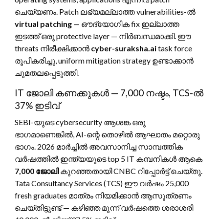
ചെയ്യണം. Patch ലഭ്യമല്ലാത്ത vulnerabilities-ൽ
virtual patching
— ഔദ്യോഗിക fix ഇല്ലാത്ത
ഇടത്ത് ഒരു protective layer — നിർബന്ധമാക്കി. ഈ
threats നിരീക്ഷിക്കാൻ
cyber-suraksha.ai
task force
രൂപീകരിച്ചു, uniform mitigation strategy ഉണ്ടാക്കാൻ
ചുമതലപ്പെടുത്തി.
IT ജോലി കണക്കുകൾ — 7,000 നഷ്ടം, TCS-ൽ
37% ഇടിവ്
SEBI-യുടെ cybersecurity ആശങ്ക ഒരു
ഭാഗമാണെങ്കിൽ, AI-ന്റെ തൊഴിൽ ആഘാതം മറ്റൊരു
ഭാഗം. 2026 മാർച്ചിൽ അവസാനിച്ച സാമ്പത്തിക
വർഷത്തിൽ ഇന്ത്യയുടെ top 5 IT കമ്പനികൾ ആകെ
7,000 ജോലി
കുറഞ്ഞതായി CNBC റിപ്പോർട്ട് ചെയ്തു.
Tata Consultancy Services (TCS) ഈ വർഷം 25,000
fresh graduates മാത്രം നിയമിക്കാൻ ആസൂത്രണം
ചെയ്തിട്ടുണ്ട് — കഴിഞ്ഞ മൂന്ന് വർഷത്തെ ശരാശരി