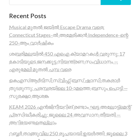
Recent Posts
Musical മുതൽ ജയിൽ Escape Drama വരെ:
Connecticut Stages-ൽ അമേരിക്കൻ Independence-ന്റെ
250-ആം വാർഷികം
ശബരിമലയിൽ 450 എഐ ക്യാമറകൾ വരുന്നു; 17
കോടിയുടെ ജനക്കൂട്ട നിയന്ത്രണ സംവിധാനം —
എരുമേലി മുതൽ പമ്പ വരെ
കെഎസ്ആർടിസി സ്വിഫ്റ്റ് ബസ് ഷാസി തകരാർ
തുടരുന്നു; പരമ്പരയിലെ 10-ാമത്തെ ബസും പൊട്ടി —
സുരക്ഷാ ആശങ്ക
KEAM 2026 എൻജിനീയറിങ് രണ്ടാം ഘട്ട അലോട്ട്മെന്റ്
പ്രസിദ്ധീകരിച്ചു; ജൂലൈ 24 അവസാന തീയതി —
അറിയേണ്ടതെല്ലാം
റബ്ബർ താങ്ങുവില 250 രൂപയായി ഉയർത്തി; ജൂലൈ 3