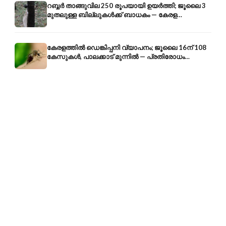
റബ്ബർ താങ്ങുവില 250 രൂപയായി ഉയർത്തി; ജൂലൈ 3
മുതലുള്ള ബില്ലുകൾക്ക് ബാധകം — കേരള
കർഷകർക്ക് ആശ്വാസം
കേരളത്തിൽ ഡെങ്കിപ്പനി വ്യാപനം; ജൂലൈ 16ന് 108
കേസുകൾ, പാലക്കാട് മുന്നിൽ — പ്രതിരോധം
എങ്ങനെ?