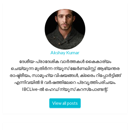
Akshay Kumar
ദേശീയ-പ്രാദേശിക വാർത്തകൾ കൈകാര്യം
ചെയ്യുന്ന മുതിർന്ന ന്യൂസ് ജേർണലിസ്റ്റ്. ആഭ്യന്തര
രാഷ്ട്രീയം, സാമൂഹ്യ വിഷയങ്ങൾ, ക്രൈം റിപ്പോർട്ടിങ്ങ്
എന്നിവയിൽ 8 വർഷത്തിലേറെ പ്രവൃത്തിപരിചയം.
IBCLive-ൽ ഹെഡ് ന്യൂസ് കറസ്പോണ്ടന്റ്.
View all posts